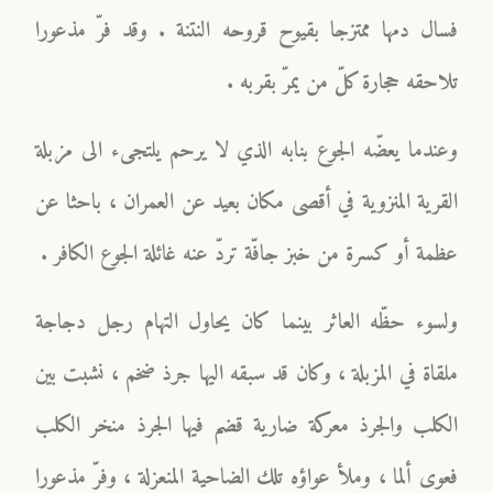
فسال دمها ممتزجا بقيوح قروحه النتنة . وقد فرّ مذعورا
تلاحقه حجارة كلّ من يمرّ بقربه .
وعندما يعضّه الجوع بنابه الذي لا يرحم يلتجىء الى مزبلة
القرية المنزوية في أقصى مكان بعيد عن العمران ، باحثا عن
عظمة أو كسرة من خبز جافّة تردّ عنه غائلة الجوع الكافر .
ولسوء حظّه العاثر بينما كان يحاول التهام رجل دجاجة
ملقاة في المزبلة ، وكان قد سبقه اليها جرذ ضخم ، نشبت بين
الكلب والجرذ معركة ضارية قضم فيها الجرذ منخر الكلب
فعوى ألما ، وملأ عواؤه تلك الضاحية المنعزلة ، وفرّ مذعورا