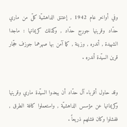
وفي أواخر عام 1942 , إعتنق الداهشيّة كلّ من ماري
حدّاد وقرينها جورج حدّاد , وكذلك كريماتها : ماجدا
الشهيدة , أندره , وزينة , كما آمن بها صهرهما جوزف حجّار
قرين السيّدة أندره .
وقد حاول أقرباء آل حدّاد أن يبعدوا السيّدة ماري وقرينها
وكريماتها عن مؤسس الداهشيّة , واستعملوا كافة الطرق ,
ففشلوا وكان فشلهم ذريعاً .