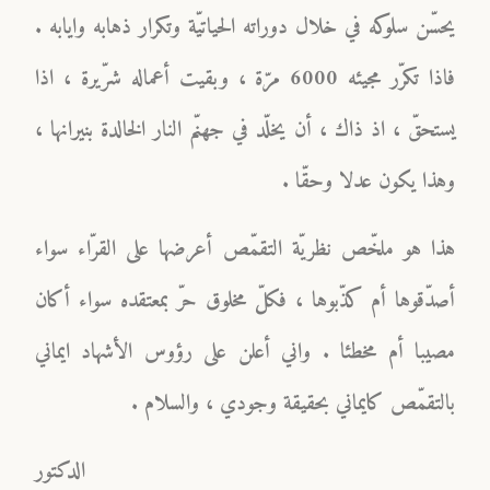
يحسّن سلوكه في خلال دوراته الحياتيّة وتكرار ذهابه وايابه .
فاذا تكرّر مجيئه 6000 مرّة ، وبقيت أعماله شرّيرة ، اذا
يستحقّ ، اذ ذاك ، أن يخلّد في جهنّم النار الخالدة بنيرانها ،
وهذا يكون عدلا وحقّا .
هذا هو ملخّص نظريّة التقمّص أعرضها على القرّاء سواء
أصدّقوها أم كذّبوها ، فكلّ مخلوق حرّ بمعتقده سواء أكان
مصيبا أم مخطئا . واني أعلن على رؤوس الأشهاد ايماني
بالتقمّص كايماني بحقيقة وجودي ، والسلام .
الدكتور