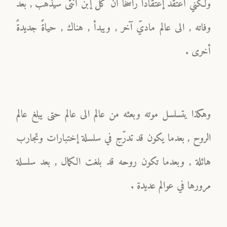
ولكنّي أعتقد إعتقاداً راسخاً أنّ كلّ إبن أنثى سيذهب , بعد
وفاته , الى عالم ماديّ آخر , ويبدأ , هناك , حياةً جديدةً
أخرى .
وهكذا يتسلسل موته وبعثه من عالم الى عالم حتى يبلغ عالم
الروح , بعدما يكون قد تدرّج في سلسلة إختبارات وتجارب
هائلة , وبعدما تكون روحه قد بلغت الكمال , بعد سلسلة
مرورها في عوالم عديدة .