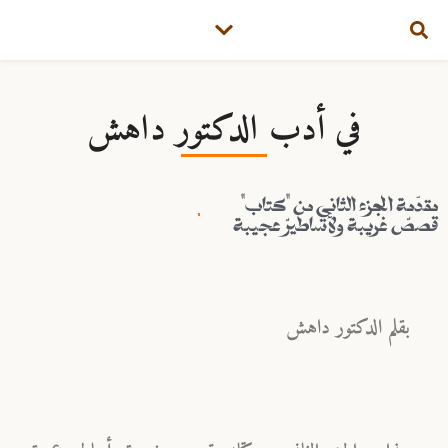
في أدب الدكتور داهش
"مقدّمة الجزء الثاني من "كتاب
قصصٌ غريبة ولأساطيرٌ عجيبة
بقلم الدكتور داهش