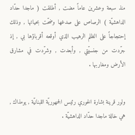
منذ سبعة وعشرين عاماً مضت , أطلقت ( ماجدا حدّاد
الداهشيّة ) الرصاص على صدغها وضحّت بحياتها , وذلك
إحتجاجاً على الظلم الرهيب الذي أوقعه أقرباؤها بي , إذ
جرّدت من جنسيّتي , وأبعدت , وشرّدت في مشارق
الأرض ومغاربها .
ولور قرينة بشارة الخوري رئيس الجمهوريّة اللبنانيّة , يومذاك ,
هي خالة ماجدا حدّاد الداهشيّة .