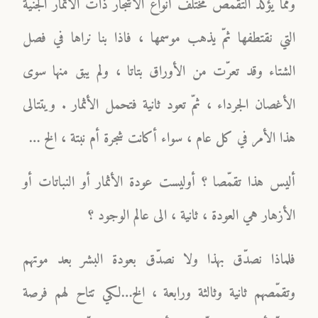
ومّما يؤكّد التقمّص مختلف أنواع الأشجار ذات الأثمار الجنيّة
التي نقتطفها ثمّ يذهب موسمها ، فاذا بنا نراها في فصل
الشتاء وقد تعرّت من الأوراق بتاتا ، ولم يبق منها سوى
الأغصان الجرداء ، ثمّ تعود ثانية فتحمل الأثمار . ويتتالى
هذا الأمر في كل عام ، سواء أكانت شجرة أم نبتة ، الخ …
أليس هذا تقمّصا ؟ أوليست عودة الأثمار أو النباتات أو
الأزهار هي العودة ، ثانية ، الى عالم الوجود ؟
فلماذا نصدّق بهذا ولا نصدّق بعودة البشر بعد موتهم
وتقمّصهم ثانية وثالثة ورابعة ، الخ…لكي تتاح لهم فرصة