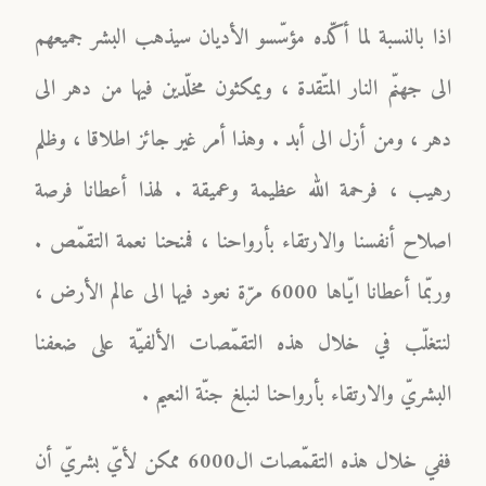
اذا بالنسبة لما أكّده مؤسّسو الأديان سيذهب البشر جميعهم
الى جهنّم النار المتّقدة ، ويمكثون مخلّدين فيها من دهر الى
دهر ، ومن أزل الى أبد . وهذا أمر غير جائز اطلاقا ، وظلم
رهيب ، فرحمة الله عظيمة وعميقة . لهذا أعطانا فرصة
اصلاح أنفسنا والارتقاء بأرواحنا ، فمنحنا نعمة التقمّص .
وربّما أعطانا ايّاها 6000 مرّة نعود فيها الى عالم الأرض ،
لنتغلّب في خلال هذه التقمّصات الألفيّة على ضعفنا
البشريّ والارتقاء بأرواحنا لنبلغ جنّة النعيم .
ففي خلال هذه التقمّصات ال6000 ممكن لأيّ بشريّ أن