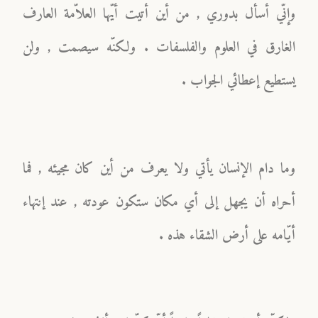
وإنّي أسأل بدوري , من أين أتيت أيّها العلاّمة العارف
الغارق في العلوم والفلسفات . ولكنّه سيصمت , ولن
يستطيع إعطائي الجواب .
وما دام الإنسان يأتي ولا يعرف من أين كان مجيئه , فما
أحراه أن يجهل إلى أي مكان ستكون عودته , عند إنتهاء
أيّامه على أرض الشقاء هذه .