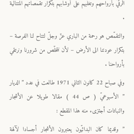
الرقيّ بأرواحهم وتغلّبهم على أوشابهم بتكرار تقمّصاتهم المتتالية
.
والتقمّص هو رحمة من الباري عزّ وجلّ لتتاح لنا الفرصة –
بتكرار عودتنا الى الأرض – لأن نتخلّص من شرورنا ونرتقي
بأرواحنا .
وفي صباح 22 كانون الثاني 1971 طالعت في عدد ” الديار
” الأسبوعيّ ( ص 44 ) مقالا طويلا عن الأشجار
والنباتات أجتزىء منه هذا المقطع :
” وقديما كان البدائيّون يعتبرون الأشجار أجسادا لآلهة