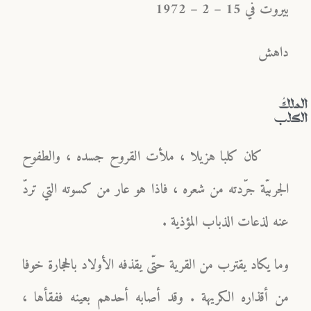
بيروت في 15 – 2 – 1972
داهش
الملكُ
الكلب
كان كلبا هزيلا ، ملأت القروح جسده ، والطفوح
الجربيّة جرّدته من شعره ، فاذا هو عار من كسوته التي تردّ
عنه لذعات الذباب المؤذية .
وما يكاد يقترب من القرية حتّى يقذفه الأولاد بالحجارة خوفا
من أقذاره الكريهة . وقد أصابه أحدهم بعينه ففقأها ،