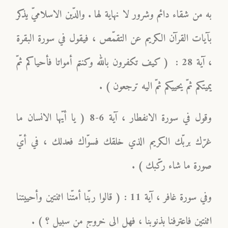
به من شقاء دائم وشرور لا نهاية لها . والدّين الاسلاميّ يذكر
بآيات القرآن الكريم عن التقمّص ، فيقول في سورة البقرة
، آية 28 : ( كيف تكفرون بالله وكنتم أمواتا فأحياكم ثمّ
يميتكم ثمّ يحييكم ثمّ اليه ترجعون ) .
وقول في سورة الانفطار ، آية 6-8 ( يا أيّها الانسان ما
غرّك بربّك الكريم الذي خلقك فسوّاك فعدلك ، في أيّ
صورة ما شاء ركّبك ) .
وفي سورة غافر ، آية 11 : ( قالوا ربّنا أمتّنا اثنتين وأحييتنا
اثنتين فاعترفنا بذنوبنا ، فهل الى خروج من سبيل ؟ ) .