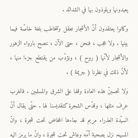
يعبدونها ويلوذون بها في الشدائد .
وكانوا يعتقدون أنّ الأشجار تعقل وتتخاطب بلغة خاصّة فيما
بينها . ولا عجب ، فنحن ، حتى الآن ، ننصح بارواء الزهور
والأشجار لأنّها ( روح ) ، ونؤدّب من يقتطع جزءا منها ،
لأنّ ذلك في نظرنا ( جريمة ) .
ولا تحسبنّ هذه العادة وقفا على الشرق والمسلمين . فالغرب
عرف مثلها ، وقدّس الشجرة كتقديسنا لها . حتّى يقال أنّ
السيّدة العذراء مريم قد جاءها المخاض تحت شجرة ، وانّ
المسيح نزل بصحبة أمّه وعاش تحت شجرة ، وانّ ما يرمز اليه