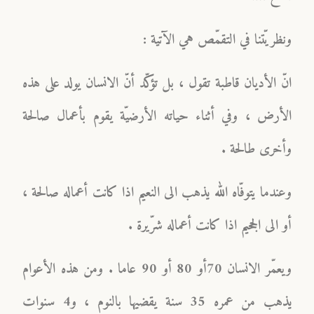
ونظريّتنا في التقمّص هي الآتية :
انّ الأديان قاطبة تقول ، بل تؤكّد أنّ الانسان يولد على هذه
الأرض ، وفي أثناء حياته الأرضيّة يقوم بأعمال صالحة
وأخرى طالحة .
وعندما يتوفّاه الله يذهب الى النعيم اذا كانت أعماله صالحة ،
أو الى الجحيم اذا كانت أعماله شرّيرة .
ويعمّر الانسان 70أو 80 أو 90 عاما . ومن هذه الأعوام
يذهب من عمره 35 سنة يقضيها بالنوم ، و4 سنوات