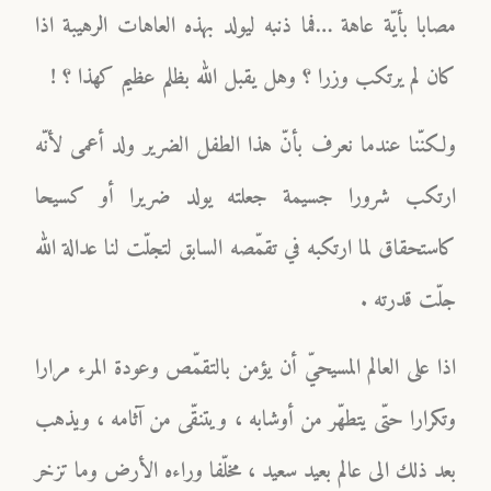
مصابا بأيّة عاهة …فما ذنبه ليولد بهذه العاهات الرهيبة اذا
كان لم يرتكب وزرا ؟ وهل يقبل الله بظلم عظيم كهذا ؟ !
ولكنّنا عندما نعرف بأنّ هذا الطفل الضرير ولد أعمى لأنّه
ارتكب شرورا جسيمة جعلته يولد ضريرا أو كسيحا
كاستحقاق لما ارتكبه في تقمّصه السابق لتجلّت لنا عدالة الله
جلّت قدرته .
اذا على العالم المسيحيّ أن يؤمن بالتقمّص وعودة المرء مرارا
وتكرارا حتّى يتطهّر من أوشابه ، ويتنقّى من آثامه ، ويذهب
بعد ذلك الى عالم بعيد سعيد ، مخلّفا وراءه الأرض وما تزخر