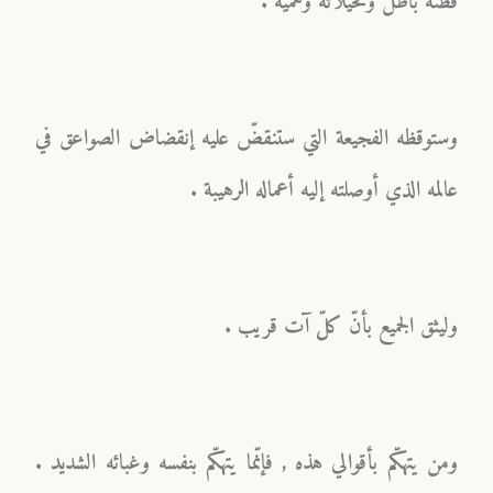
فظنّه باطل وتخيّلاته وهميّة .
وستوقظه الفجيعة التي ستنقضّ عليه إنقضاض الصواعق في
عالمه الذي أوصلته إليه أعماله الرهيبة .
وليثق الجميع بأنّ كلّ آت قريب .
ومن يتهكّم بأقوالي هذه , فإنّما يتهكّم بنفسه وغبائه الشديد .