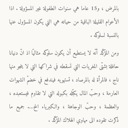
بالمرض ، و15 عاما هي سنوات الطفولة غير المسؤولة . اذا
الأعوام القليلة الباقية من حياته هي التي يكون المسؤول عنها
بالنسبة لسلوكه .
ومن المؤكّد أنّه لا يستطيع أن يكون سلوكه مثاليّا اذ انّ دنيانا
حافلة بشتّى المغريات التي تسقطه في شراكها التي لا ينجو منها
ناج ، فالمرأة له بالمرصاد ، تستهويه فيندفع في خضمّ الشهوات
العارمة ، وحبّ المال يكبّله بكبوله التي لا تقاوم فيستعبده ،
والعظمة ، وحبّ الوجاهة ، والكبرياء الخ…. جميع ما
ذكرت تقوده الى مهاوي الهلاك المؤكّد .