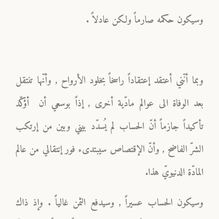
وسيكون حكمه صارماً ولكن عادلاً .
وبما أنّني أعتقد إعتقاداً راسخاً بخلود الأرواح , وأنّها تنتقل
بعد الوفاة الى عوالم مادّية أخرى , إذاً بوسعي أن أؤكّد
تأكيداً جازماً أنّ الحساب لم يُسدّد بيني وبين من إرتكب
الشرّ الفاضح , وأنّ الإقتصاص سيبتدىء فور إنتقالي من عالم
المادّة الدنيويّ هذا.
وسيكون الحساب عسيراً , وسيدفع الثمن غالياً . وإذ ذاك