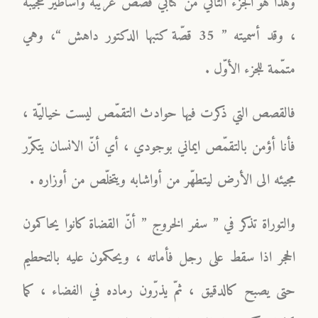
وهذا هو الجزء الثاني من كتابي قصص غريبة وأساطير عجيبة
، وقد أسميته ” 35 قصّة كتبها الدكتور داهش “، وهي
متمّمة للجزء الأوّل .
فالقصص التي ذكرت فيها حوادث التقمّص ليست خياليّة ،
فأنا أؤمن بالتقمّص ايماني بوجودي ، أي أنّ الانسان يتكرّر
مجيئه الى الأرض ليتطهّر من أواشابه ويتخلّص من أوزاره .
والتوراة تذكر في ” سفر الخروج ” أنّ القضاة كانوا يحاكمون
الحجر اذا سقط على رجل فأماته ، ويحكمون عليه بالتحطيم
حتى يصبح كالدقيق ، ثمّ يذرّون رماده في الفضاء ، كما