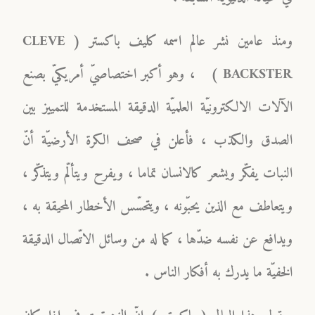
ومنذ عامين نشر عالم اسمه كليف باكستر ( CLEVE
BACKSTER ) ، وهو أكبر اختصاصيّ أمريكيّ بصنع
الآلات الالكترونيّة العلميّة الدقيقة المستخدمة للتمييز بين
الصدق والكذب ، فأعلن في صحف الكرة الأرضيّة أنّ
النبات يفكّر ويشعر كالانسان تماما ، ويفرح ويتألّم ويتذكّر ،
ويتعاطف مع الذين يحبّونه ، ويتحسّس الأخطار المحيقة به ،
ويدافع عن نفسه ضدّها ، كما له من وسائل الاتّصال الدقيقة
الخفيّة ما يدرك به أفكار الناس .