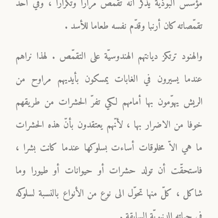
مؤسّس البوذيّة يذكر أنّه تقمّص مرارا وتكرارا ، وفي أحد
تقمّصاته كان أرنبا وقدّم نفسه طعاما للأسد .
والهنود ترتكز ديانتهم الهندوسيّة على التقمّص . لهذا نراهم
عندما يسيرون في الغابات يمسكون بأيديهم مراوح من
الريش يهوّمون بها أمامهم لكي تفرّ الحشرات من طريقهم
خوفا من الاضرار بها ، لأنّهم يعتقدون بأنّ هذه الحشرات
ما هي الاّ مخلوقات أساءت بسلوكها عندما كانت بشرا ،
فاستحقّت أن تولد حشرات أو حيوانات أو طيورا وما
شاكل ، كلّ منها تحوّل الى نوع من الأنواع بالنسبة لسلوكه
في حياته الدنيويّة السابقة .