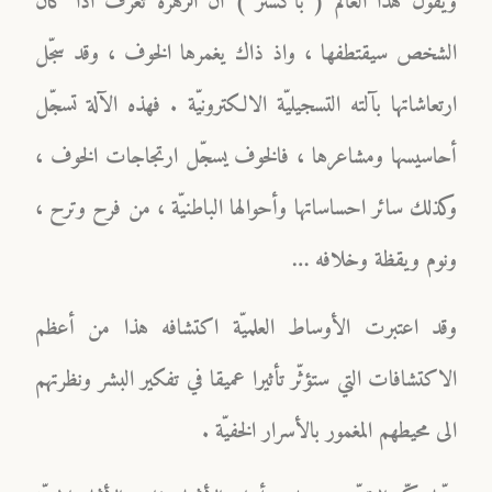
ويقول هذا العالم ( باكستر ) انّ الزهرة تعرف اذا كان
الشخص سيقتطفها ، واذ ذاك يغمرها الخوف ، وقد سجّل
ارتعاشاتها بآلته التسجيليّة الالكترونيّة . فهذه الآلة تسجّل
أحاسيسها ومشاعرها ، فالخوف يسجّل ارتجاجات الخوف ،
وكذلك سائر احساساتها وأحوالها الباطنيّة ، من فرح وترح ،
ونوم ويقظة وخلافه …
وقد اعتبرت الأوساط العلميّة اكتشافه هذا من أعظم
الاكتشافات التي ستؤثّر تأثيرا عميقا في تفكير البشر ونظرتهم
الى محيطهم المغمور بالأسرار الخفيّة .