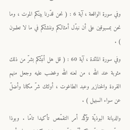
وفي سورة الواقعة ، آية 6 : ( نحن قدّرنا بينكم الموت ، وما
نحن بمسبوقين على أن نبدّل أمثالكم وننشئكم في ما لا تعلمون
) .
وفي سورة المائدة ، آية 60 : ( قل هل أنبّئكم بشرّ من ذلك
مثوبة عند الله ، من لعنه الله وغضب عليه وجعل منهم
القردة والخنازير وعبد الطاغوت ، أولئك شرّ مكانا وأضلّ
عن سواء السبيل ) .
والديانة البوذيّة تؤكّد أمر التقمّص تأكيدا تامّا . وبوذا