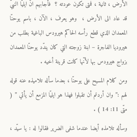
الأرض ، ثانية ، فمتى تكون عودته ؟ فأجابهم انّ ايليّا النبيّ
قد عاد الى الأرض ، وهو يعرف ، الآن ، باسم يوحنّا
المعمدان الذي قطع رأسه الحاكم هيرودس الباغية بطلب من
هيروديا الفاجرة – ابنة زوجته التي كان يندّد يوحنّا المعمدان
بزواج هيرودس بها لأنّها كانت قرينة أخيه .
ومن كلام المسيح على يوحنّا ، بعدما سأله تلاميذه عنه قوله
لهم :” وان أردتم أن تقبلوا فهذا هو ايليّا المزمع أن يأتي ” (
متّى 11: 14 ) .
وسأله تلامذه أيضا عندما شفى الضرير فقالوا له : يا سيّد ،