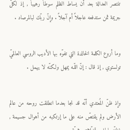
تنتصر العدالة بعد أن يساط الظلم سوطاً رهيباً , إذ لكلّ
جريمة ثمن ستدفعه عاجلاً أم آجلاً . وإنّ ربّك لبالمرصاد .
وما أروع الكلمة الخالدة التي تفوّه بها الأديب الروسي العالميّ
تولستوي , إذ قال : إنّ اللّـه يمهل ولكنّه لا يهمل .
وإذ ظنّ المُعتدي أنّه قد نجا بعدما انطلقت روحه من عالم
الأرض ولم يقتصّ منه على ما إرتكبه من أهوال جسيمة ,