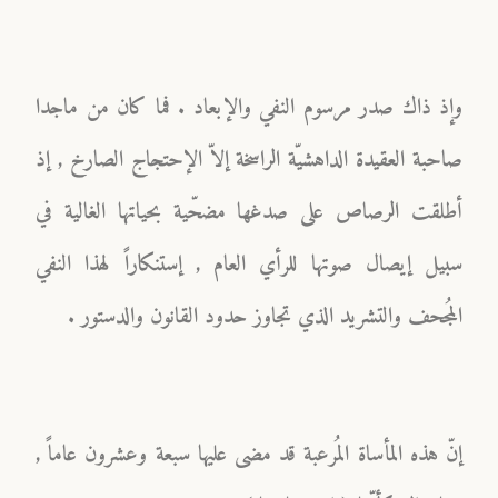
وإذ ذاك صدر مرسوم النفي والإبعاد . فما كان من ماجدا
صاحبة العقيدة الداهشيّة الراسخة إلاّ الإحتجاج الصارخ , إذ
أطلقت الرصاص على صدغها مضحّية بحياتها الغالية في
سبيل إيصال صوتها للرأي العام , إستنكاراً لهذا النفي
المُجحف والتشريد الذي تجاوز حدود القانون والدستور .
إنّ هذه المأساة المُرعبة قد مضى عليها سبعة وعشرون عاماً ,