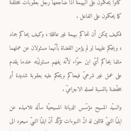
كانوا يحكمون على البهيمة اذا ضاجعها رجل بعقوبات مختلفة
كما يحكمون على الفاعل .
فكيف يمكن أن تحاكم بهيمة غير عاقلة ، وكيف يحاكم جماد
، ويحكم عليهما لو لم يؤمن القضاة بأنّهما مسئولان عن عملهما
مثلما يحاكم أيّ ابن حوّاء لأنّه يفهم مسئوليّته عندما يقدم
على عمل غير شرعيّ فيحاكم ويحكم عليه بعقوبة شديدة أو
مخفّضة بالنسبة لعمله الاجراميّ .
والسيّد المسيح مؤسّس الديانة المسيحيّة سأله تلاميذه عن
ايليّا النبيّ قائلين له انّ النبوءات تؤكّد أنّ ايليّا النبيّ سيعود الى