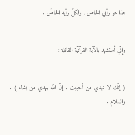
هذا هو رأيي الخاص , ولكلّ رأيه الخاصّ .
وإنّي أستشهد بالآية القرآنيّة القائلة :
( إنّك لا تهدي من أحببت . إنّ اللّه يهدي من يشاء ) .
والسلام .