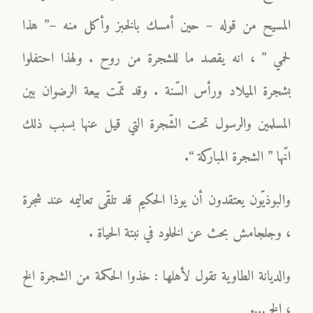
المسيح من قوله – حين أمسك بالخبز وأكل منه –” هذا
لحمي ” ، انه يقصد ما للشجرة من روح . ولهذا احتفلوا
بشجرة الميلاد ورأس السّنة . وقد تمّت بيعة الرضوان بين
المسلمين والرسول تحت الشّجرة التي قيل عنها بسبب ذلك
انّها ” الشجرة المباركة “.
والبوذيّون يعتقدون أن يوذا الحكيم قد تلقّى تعاليمه عند شجرة
، وجلجامش بحث عن الخلود في نبتة الحياة .
والديانة الطاوية تقول لأهلها : خذوا الحكمة من الشجرة الخ
، الخ ….