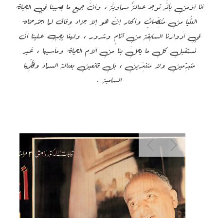
أنا أؤمن بأنَّه توجد عدالةٌ سماويَّة ، وأنَّ جميع ما يصيبنا في الحياة
الدُّنيا من مُنغِّصاتٍ وأكدار إنْ هو إلا جزاء وِفاق لما اجترحناه
في أَدوارنا السابقة من آثامٍ وشرور ، ولهذا يجب علينا أَن
نستقبل كل ما يحلّ بنا من آلام الحياة ومآسيها ، غير
متبرِّمين ولا متذمِّرين ، بل قانعين بعدالة السماء ونُظُمِها
السامية .