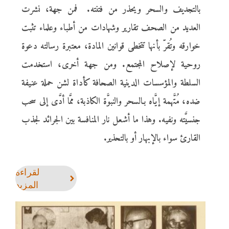
بالتجديف والسحر ويحذر من فتنته. فمن جهة، نشرت
العديد من الصحف تقارير وشهادات من أطباء وعلماء تثبت
خوارقه وتُقرّ بأنها تتخطى قوانين المادة، معتبرة رسالته دعوة
روحية لإصلاح المجتمع. ومن جهة أخرى، استخدمت
السلطة والمؤسسات الدينية الصحافة كأداة لشن حملة عنيفة
ضده، مُتَّهمة إيَّاه بـالسحر والنبوَّة الكاذبة، ممَّا أدَّى إلى سحب
جنسيَّته ونفيه. وهذا ما أشعل نار المنافسة بين الجرائد لجذب
القارئ سواء بالإبهار أو بالتحذير.
لقراءة
المزيد