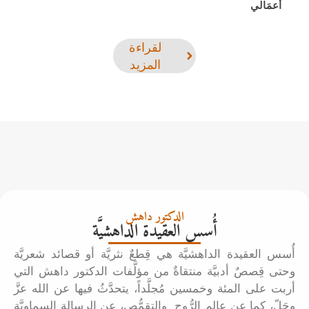
أَعمَالي
لقراءة
المزيد
الدكتور داهش
أُسس العقيدة الداهشيَّة
أُسس العقيدة الداهشيَّة هي قِطعٌ نثريَّة أو قصائد شعريَّة
وحتى قِصصٌ أدبيَّة منتقاةٌ من مؤلَّفات الدكتور داهش التي
أربت على المئة وخمسين مُجلَّداً، يتحدَّثُ فيها عن الله عزَّ
وجَلّ، كما عن عالم الرُّوح والتقمُّص، عن الرسالة السماويَّة