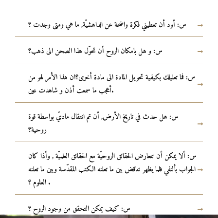
س: أود أن تعطيني فكرة واضحة عن الداهشيّة, ما هي ومتى وجدت ؟
س: و هل بامكان الروح أن تحوّل هذا الصحن الى ذهب؟
س: فما تعليلك بكيفية تحويل المادة الى مادة أخرى؟ان هذا الأمر لهو من
أعجب ما سمعت أذن و شاهدت عين.
س: هل حدث في تاريخ الأرض, أن تم انتقال ماديّ بواسطة قوة
روحية؟
س: ألا يمكن أن تتعارض الحقائق الروحيّة مع الحقائق العلميّة , وأذا كان
الجواب بألنفي فلما يظهر تناقض بين ما تعلنه الكتب المقدّسة وبين ما تعلنه
العلوم ؟ .
س: كيف يمكن التحقق من وجود الروح ؟