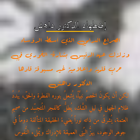
إضطهاد الدكتور داهش
الصراع الدرامي الذي أسقط الرؤساء
وزلزل عهد الرئيس بشارة الخوري في
حربٍ قلمية وإعلامية غير مسبوقة قادها
الدكتور داهش
لكن أن يكونَ الخصمُ نبيَّاً، يُشعلُ بنوره الفطرة والحقّ، يُبددُ
ظلام الجهل في ليلِ الشَّك، يُطلُّ كالفجر المُتجسِّد من صميم
العتمة، يُشرقُ من ذاته نوراً يُضيءُ الحقيقة المتألقة دوماً في
جوهر الوجود، يهزُّ البُنى العميقة للإدراك ويَمْلىء النُّفوس