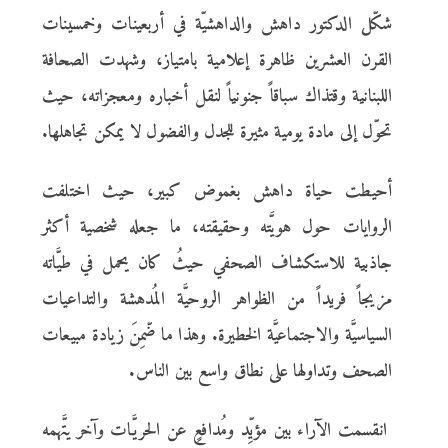
شكّل الدكتور داهش والداهشيّة في أربعينات وخمسينات
القرن العشرين ظاهرة إعلامية بامتياز، وشهدت الصحافة
اللبنانية وقتذاك سباقاً جنونياً لنقل أخباره ومعجزاته، حيث
تحوّل إلى مادة يومية مثيرة للجدل والفضول لا يمكن تجاهلها.
أحيطت حياة داهش بغموض كبير، حيث اختلفت
الروايات حول هويَّته وحقيقته، ما جعله شخصية أكثر
جاذبية للاستكشاف الصحفي حيثُ كان يحمل في طيَّاته
مزيجاً فريداً من الظواهر الروحيَّة المُدهشة والتداعيات
السياسيَّة والاجتماعيَّة الخطيرة. وهذا ما ضّمِنَ زيادة مبيعات
الصحف وتداولها على نطاق واسع بين الناس.
انقسمت الآراء بين مؤيِّد ومُدافعٍ عن الحريَّات وآخر يتَّهمه