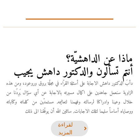
ماذا عن الداهشيّة؟
أنتم تسألون والدكتور داهش يجيب
دأبَ الدكتور داهش الاجابة على أسئلة القرّاء في مجلّة بروق وروعود، ومن هذه
الزاوية سنعمل جاهدين على اكمال مسيرته بالاجابة عن أي سؤال يَرِدُنا من
خلال وعينا وادراكنا لرسالته وفهمنا لتعاليمه, مستمدّين من كلماته وكتاباته
ووصاياه أساساً سليما لتلك الاجابات, سائلين اللّه أن يوفّقنا الى ذلك
لقراءة
المزيد