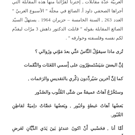
العربيّة عدّة مقابلات , إخترنا لقرّائنا منها هذه المقابلة التي
أجراها الصحفي داود أ. الصائغ في مجلّة ” الأسبوع العربيّ ”
العدد 263 , السنة الخامسة – حزيران 1964 . يستهلّ السيّد
الصائغ المقابلة بقوله ” قابلت الدكتور داهش 3 مرّات ليقدّم
لكم نفسه وفلسفته وخوارقه ” .
تُرى ماذا سيقوُلُ النَّاسُ عنِّي بعدَ مَوْتي وزَوالي ؟
إنَّ البعضَ سَيَسْتَمطِرُون على إْسمي اللعَنَات والنَّقَمات
كما إنَّ آخرين سَيُردِّدون ذِكْري بالتقديسِ والرَحَمات ,
وستَخْرُجُ آهاتٌ عميقةٌ من شتَّى القُلُوب والصُدُور
بَعضُها آهاتُ غبطةٍ وحُبُور , وبَعضُها غصَّاتٌ داِميَةٌ لقاطِنِ
القُبُور.
أمَّا أنا , فحَسْبي أَنْ اكونَ عندئذٍ بَينَ يَدَي الدَّيَّانِ لعَرضِ