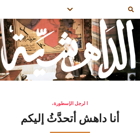
،ا لرجل الإسطورة
أنا داهش أتحدَّثُ إليكم