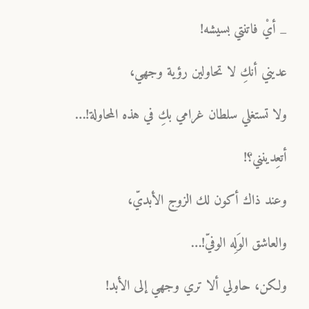
_ أيْ فاتنتي بسيشه!
عديني أنكِ لا تحاولين رؤية وجهي،
ولا تستغلي سلطان غرامي بكِ في هذه المحاولة!…
أتعِدينني؟!
وعند ذاك أكون لك الزوج الأبديّ،
والعاشق الوَلِه الوفيّ!…
ولكن، حاولي ألا تري وجهي إلى الأبد!