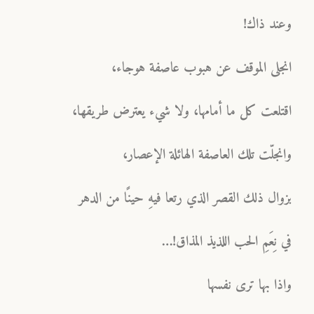
وعند ذاك!
انجلى الموقف عن هبوب عاصفة هوجاء،
اقتلعت كل ما أمامها، ولا شيء يعترض طريقها،
وانجلّت تلك العاصفة الهائلة الإعصار،
بزوال ذلك القصر الذي رتعا فيهِ حينًا من الدهر
في نِعَمِ الحب اللذيذ المذاق!…
واذا بها ترى نفسها