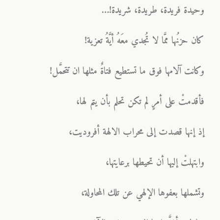
وحيدة فريدة، طريدة، شريدة!…
كان حزنُها ممَّا لا تُجدي معَهُ أيَّةُ تعزية!
وكانت آلامها فوق ما تستطيع فتاةٌ مثلها ان تتحمَّل!
فأقدمتْ على أمرٍ لم تكن تحلم بأن يتم لها،
إذ إنها قصدت إلى محراب الالهة أفروديت،
وابتهلتْ إليها أن تحيطها برعايتها،
وتشملها بعفوها الإلهي عن تلك المحاولة،