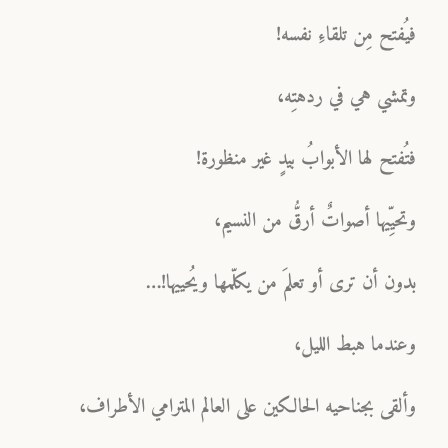
فيُفتح مِن تلقاءِ نفسه!
وتمشي هي في ردهتِه،
فتُفتح لها الأبوابُ بيدٍ غير منظورة!
وتحيِّيها أصواتٌ أرقُّ من النسيم،
بدون أن ترى أو تعلمَ من يكلّمها ويُحييها!…
وعندما هبط الليل،
وألقى بجناحيه الحالكين على العالم المترامي الأطراف،