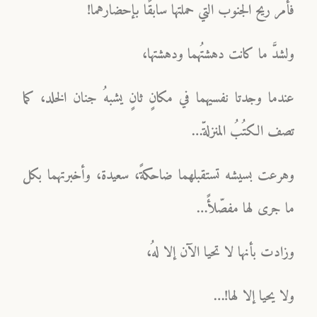
فأمر ريح الجنوب التي حملتها سابقًا بإحضارهما!
ولشدَّ ما كانت دهشتُهما ودهشتها،
عندما وجدتا نفسيهما في مكانٍ ثانٍ يشبهُ جنان الخلد، كما
تصف الكتُبُ المنزلةّ…
وهرعت بسيشه تستقبلهما ضاحكةً، سعيدة، وأخبرتهما بكل
ما جرى لها مفصّلأً…
وزادت بأنها لا تحيا الآن إلا لهُ،
ولا يحيا إلا لها!…