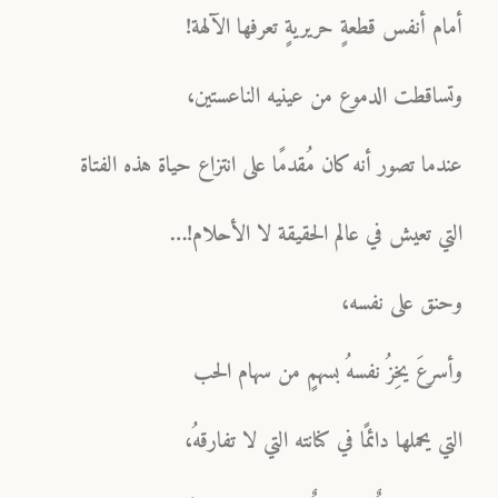
أمام أنفس قطعةٍ حريريةٍ تعرفها الآلهة!
وتساقطت الدموع من عينيه الناعستين،
عندما تصور أنه كان مُقدمًا على انتزاع حياة هذه الفتاة
التي تعيش في عالم الحقيقة لا الأحلام!…
وحنق على نفسه،
وأسرعَ يخِزُ نفسهُ بسهمٍ من سهام الحب
التي يحملها دائمًا في كنانته التي لا تفارقهُ،