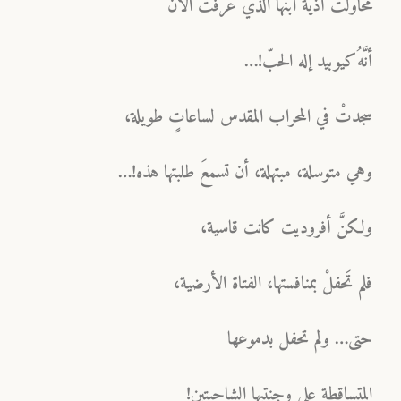
محاولت أذيَّة ابنها الذي عرفت الآن
أنَّهُ كيوبيد إله الحبّ!…
سجدتْ في المحراب المقدس لساعاتٍ طويلة،
وهي متوسلة، مبتهلة، أن تسمعَ طلبتها هذه!…
ولكنَّ أفروديت كانت قاسية،
فلم تَحفلْ بمنافستها، الفتاة الأرضية،
حتى… ولم تحفل بدموعها
المتساقطة على وجنتيها الشاحبتين!