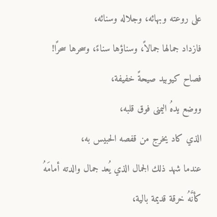
على روعته وبهائه، وجلاله وسنائه،
فازداد جمالها جمالاً، وسناؤها سناءً، وسحرها سحرًا!
فصاح كيوبيد صيحةً خفيفة،
ووضع يدهُ اليمنى فوق قلبه،
الذي كاد يخرج من قفصه الحبيس به،
عندما شهد ذلك الجمال الذي يُعد جمال والدته أمامَهُ
كأنَّهُ خرقة قديمة بالية،