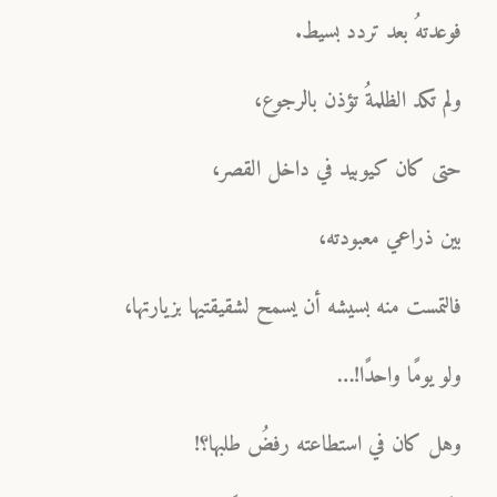
فوعدتهُ بعد تردد بسيط.
ولم تكد الظلمةُ تؤذن بالرجوع،
حتى كان كيوبيد في داخل القصر،
بين ذراعي معبودته،
فالتمست منه بسيشه أن يسمح لشقيقتيها بزيارتها،
ولو يومًا واحدًا!…
وهل كان في استطاعته رفضُ طلبها؟!