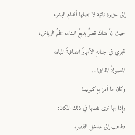
إلى جزيرة نائية لا تصلها أقدام البشر،
حيث لهُ هناك قصرٌ بديعُ البناء، فخمُ الرياش،
تجري في جنانهِ الأنهارُ الصافيةُ المياه،
المعسولةُ المذاق!…
وكان ما أمرَ بهِ كيوبيد!
وإذا بها ترى نفسها في ذلك المكان:
فتذهب إلى مدخل القصر،