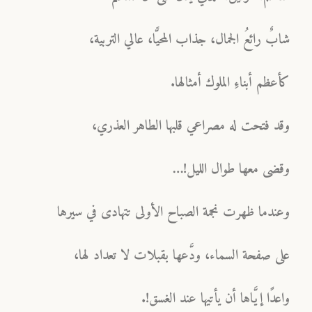
شابٌ رائعُ الجمال، جذاب المحيًّا، عالي التربية،
كأعظم أبناءِ الملوك أمثالها.
وقد فتحت له مصراعي قلبها الطاهر العذري،
وقضى معها طوال الليل!…
وعندما ظهرت نجمة الصباح الأولى تتهادى في سيرها
على صفحة السماء، ودَّعها بقبلات لا تعداد لها،
واعدًا إيَّاها أن يأتيها عند الغسق!.