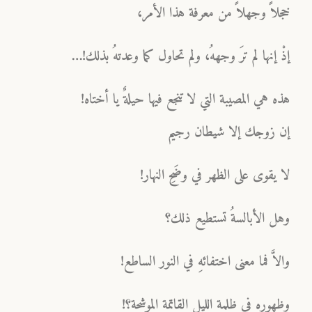
خجلاً وجهلاً من معرفة هذا الأمر،
إذْ إنها لم ترَ وجههُ، ولم تحاول كما وعدتهُ بذلك!…
هذه هي المصيبة التي لا تنجع فيها حيلةٌ يا أختاه!
إن زوجك إلا شيطان رجيم
لا يقوى على الظهر في وضَحِ النهار!
وهل الأبالسةُ تستطيع ذلك؟
والاَّ فما معنى اختفائهِ في النور الساطع!
وظهورهِ في ظلمة الليل القاتمة الموشحة؟!