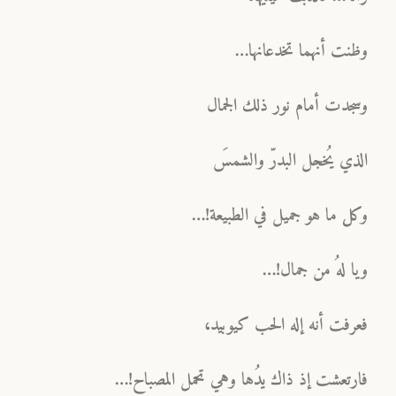
وظنت أنهما تخدعانها…
وسجدت أمام نور ذلك الجمال
الذي يُخجل البدرّ والشمسَ
وكل ما هو جميل في الطبيعة!…
ويا لهُ من جمال!…
فعرفت أنه إله الحب كيوبيد،
فارتعشت إذ ذاك يدُها وهي تحمل المصباح!…