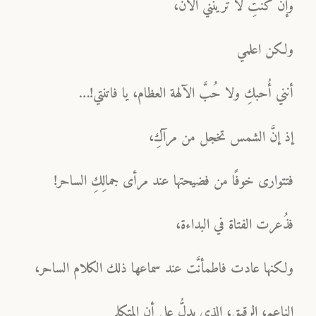
وإن كنتِ لا ترينني الآن،
ولكن اعلمي
أنني أُحبكِ ولا حُبَّ الآلهة العظام، يا فاتنتي!…
إذ إنَّ الشمس تخجل من مرآكِ،
فتتوارى خوفًا من فضيحتها عند مرأى جمالِكِ الساحر!
فذُعرت الفتاة في البداءة،
ولكنها عادت فاطمأنَّت عند سماعها ذلك الكلام الساحر،
الناعم، الرقيق، الذي يدلُّ على أن المتكلم