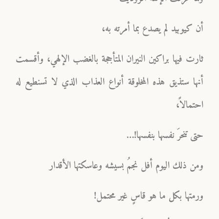
أن كيوبيد لم يصدع بما أمرته به،
ثارت فيها براكين النيران المتأججة بالغضب الإلهي، وأقسمت
أنها ستذيق هذه المخلوقة أنواع العذاب الذي لا تسنطيع له
احتمالاً،
حتى تنحرَ نفسها بنفسها!…
ومن ذلك اليوم أفل نجمُ بسيشه وعاسكتها الأقدار
ورمتها بكل ما هو قاسٍ غير محتمل!