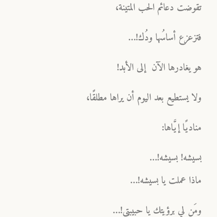
تقوضت دعائم الحب المتينة،
فتزعزع أساسُها ودُك!…
هو يغادرها الآن إلى الأبد!
ولا يستطيع بعد اليوم أن يراها مطلقًا،
مناديًا إيَّاها:
بسيشه! بسيشه!…
ماذا عملت يا بسيشه!…
ومَن لي برؤيتك يا حبيبتي!…