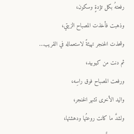
رفعتهُ بكل تؤدةٍ وسكون،
وذهبت فأخذت المصباح الزيتي،
وشحذت الخنجر تهيئةً لاستعماله في القريب…
ثم دنت من كيوبيد،
ورفعت المصباح فوق راسِه،
واليد الأخرى تشهر الخنجر،
ولشدَّ ما كانت روعتُها ودهشتها،