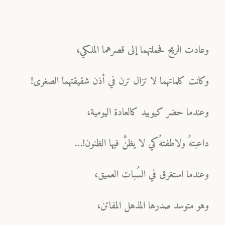
وعادت الريح فحملتهما إلى قصرهما الملكي،
وكانت كلماتهما لا تزال ترن في أذن شقيقتهما الصغرى!
وعندما حضر كيوبيد كالعادة اليومية،
داعبتهُ ولاطفتهُ كي لا يظنَّ فيها الظنون!…
وعندما استغرق في السُبات العميق،
وهو متوسد صدرها المذهل المفاتن،