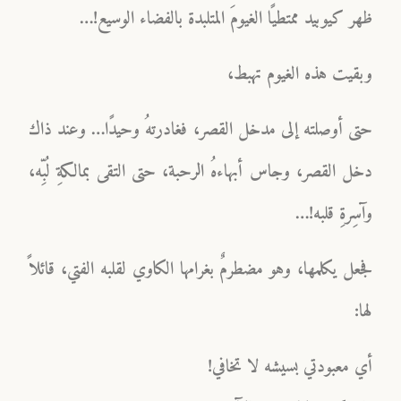
ظهر كيوبيد ممتطيًا الغيومَ المتلبدة بالفضاء الوسيع!…
وبقيت هذه الغيوم تهبط،
حتى أوصلته إلى مدخل القصر، فغادرتهُ وحيدًا… وعند ذاك
دخل القصر، وجاس أبهاءهُ الرحبة، حتى التقى بمالكةِ لُبِّه،
وآسِرةِ قلبه!…
فجعل يكلمها، وهو مضطرمٌ بغرامها الكاوي لقلبه الفتي، قائلاً
لها:
أي معبودتي بسيشه لا تخافي!