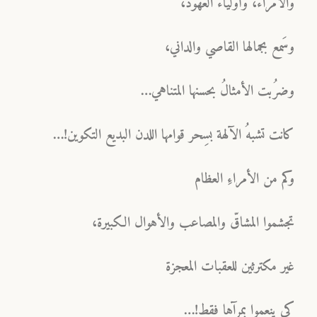
والأمراء، وأولياء العهود،
وسَمع بجمالها القاصي والداني،
وضرُبت الأمثالُ بحسنها المتناهي…
كانت تشبهُ الآلهة بسِحر قوامها اللدن البديع التكوين!…
وكم من الأمراءِ العظام
تجشموا المشاقّ والمصاعب والأهوال الكبيرة،
غير مكترثين للعقبات المعجزة
كي ينعموا بمرآها فقط!…