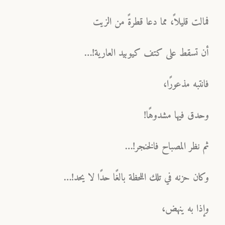
فمالت قليلاً، مما دعا قطرةً من الزيت
أن تسقط على كتف كيوبيد العارية!…
فانتبه مذعورًا،
وحدق فيها مشدوهًا!
ثم نظر المصباح فالخنجر!…
وكان حزنه في تلك اللحظة بالغًا حدًا لا يحد!…
وإذا به ينهض،