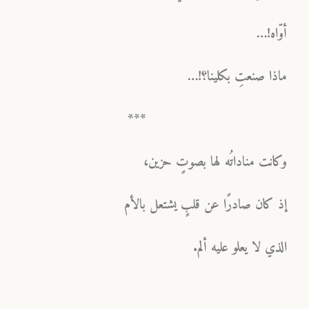
أوّاه!…
ماذا صنعتِ بكلينا؟!…
***
وكانت مناداتُه لها بصوتٍ حزين،
إذ كان صادرًا عن قلبٍ يشتعل بالأم
الذي لا يعلو عليه ألم.