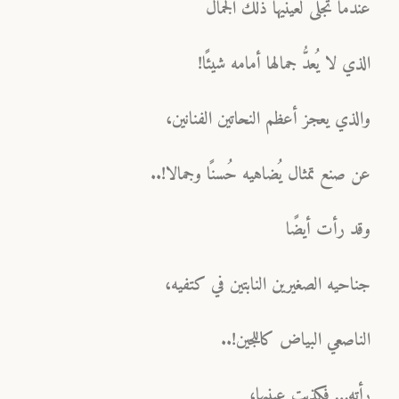
عندما تجلَّى لعينيها ذلك الجمال
الذي لا يُعدُّ جمالها أمامه شيئًا!
والذي يعجز أعظم النحاتين الفنانين،
عن صنع تمثال يُضاهيه حُسنًا وجمالا!..
وقد رأت أيضًا
جناحيه الصغيرين النابتين في كتفيه،
الناصعي البياض كاللجين!..
رأته… فكذبت عينيها،