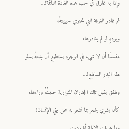
وإذا به غارقٌ في حبٌ هذه الغادة النائمة!…
ثم غادر الغرفة التي تحتوي حبيبتهُ،
وبودهِ لو لم يغادرها،
مقسمًا أن لا شيء في الوجود يستطيع أن يدعهُ يسلو
هذا البدر الساطع!…
وطفق يقبل تلك الجدران المتوارية حبيبتُهُ وراءها،
كأنه بشري يشعر بما نشعر به نحن بني الإنسان!
ولما عرفت الإلهة أفروديت