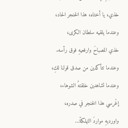
خذي، يا أختاه، هذا الخنجر الحاد،
وعندما يلقيه سلطان الكرى،
خذي المصباحَ وارفعيهِ فوق رأسه.
وعندما تتأكدين من صدق قولنا لكِ،
وعندما تشاهدين خلقتهُ الشوهاء،
إغْرسي هذا الخنجر في صدره،
واورديهِ مواردَ التهلكةّ…