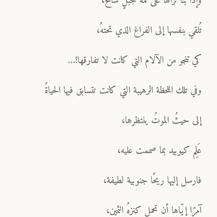
وإذا بنا نراها على قمة جبلٍ شامخ،
تُلقي بنفسها إلى الفراغ الذي تحتهُ،
كي تنجو من الآلام التي كانت لا تفارقها!…
وفي تلك اللحظة الرهيبة التي كانت تتسابق فيها الحياةُ
إلى حيثُ الموتُ ينتظرها،
عَلِم كيوبيد بما صممت عليه،
فارسل إليها ريحًا جنوبية لطيفة،
آمرًا إيّاها أن تحمل كنزهُ الثمين،