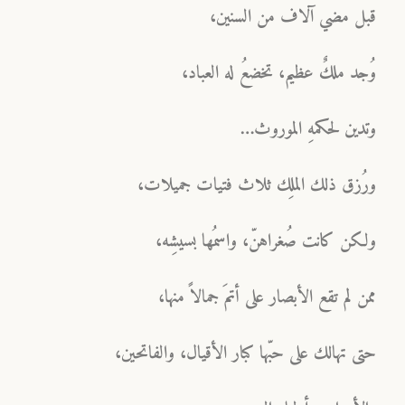
قبل مضي آلاف من السنين،
وُجد ملكٌ عظيم، تخضعُ له العباد،
وتدين لحكمهِ الموروث…
ورُزق ذلك الملِك ثلاث فتيات جميلات،
ولكن كانت صُغراهنّ، واسمُها بسيشِه،
ممن لم تقع الأبصار على أتمَ جمالاً منها،
حتى تهالك على حبّها كبار الأقيال، والفاتحين،