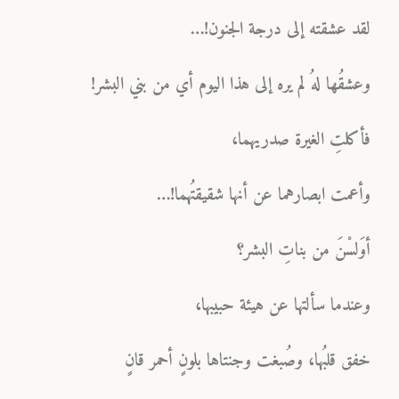
لقد عشقته إلى درجة الجنون!…
وعشقُها لهُ لم يره إلى هذا اليوم أي من بني البشر!
فأكلتِ الغيرة صدريهما،
وأعمت ابصارهما عن أنها شقيقتُهما!…
أوَلسْنَ من بناتِ البشر؟
وعندما سألتها عن هيئة حبيبها،
خفق قلبُها، وصُبغت وجنتاها بلونٍ أحمر قانٍ