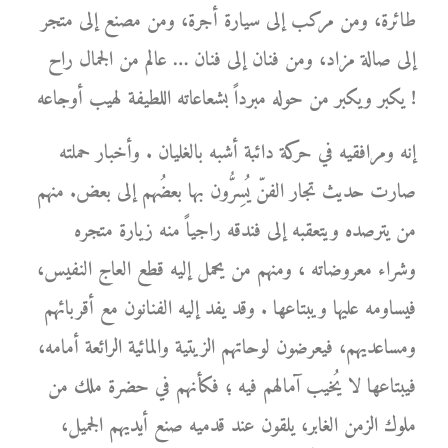
طائرة، ومن مركب إلى سيارة أجرة، ومن مصنع إلى متجر
إلى صالة مزاد، ومن فنان إلى فنان … عالم من الجمال راح
يكبر ويكبر من حوله مبرداً بشعاعاته اللطيفة لهيب أوجاعه !
إنه ومرافقيه في حركة دائبة أشبه بالغليان . وأخبار حملته
صارت حديث تجار الفنّ يُسِرُّون بها بعضُهم إلى بعض. منهم
من يترصده ويتعقبه إلى فندقه راجياً منه زيارة متجره
وشراء معروضاته ، ومنهم من يحمل إليه قطع العاج النفيس،
فيساومه عليها ويبتاعها . وقد يفد إليه الفنانون مع أقربائهم
ومساعديهم، فيعرضون لوحاتهم الزيتية والمائية الرائعة أمامه،
فيبتاعها لا يُخيب آمالهم فيه ؛ فكأنهم في حضرة ملك من
ملوك الزمن الغابر، يلقون عند قدميه صنع أيديهم الجميل،