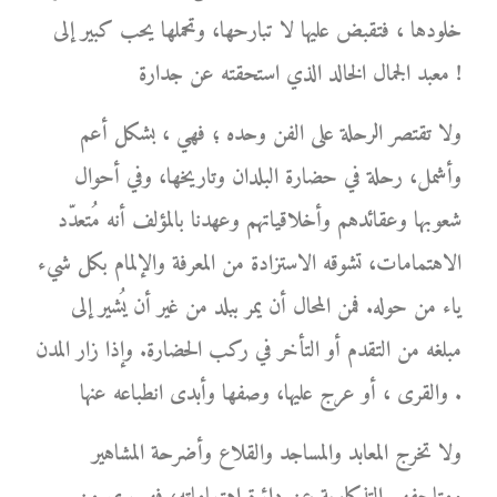
خلودها ، فتقبض عليها لا تبارحها، وتحملها يحب كبير إلى
معبد الجمال الخالد الذي استحقته عن جدارة !
ولا تقتصر الرحلة على الفن وحده ؛ فهي ، بشكل أعم
وأشمل، رحلة في حضارة البلدان وتاريخها، وفي أحوال
شعوبها وعقائدهم وأخلاقياتهم وعهدنا بالمؤلف أنه مُتعدّد
الاهتمامات، تشوقه الاستزادة من المعرفة والإلمام بكل شيء
ياء من حوله. فمن المحال أن يمر ببلد من غير أن يُشير إلى
مبلغه من التقدم أو التأخر في ركب الحضارة. وإذا زار المدن
والقرى ، أو عرج عليها، وصفها وأبدى انطباعه عنها .
ولا تخرج المعابد والمساجد والقلاع وأضرحة المشاهير