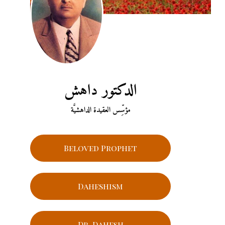
الدكتور داهش
مؤسِّس العقيدة الداهشيَّة
Beloved Prophet
Daheshism
Dr. Dahesh