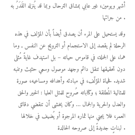
أشهر ويومين، غير عابي بمشاق الترحال وبما قد يُنزله القَدَرُ به
من جرائها .
وقد يستحيل على المرء أن يصدق أيضاً بأن المؤلف في هذه
الرحلة لم يقصد إلى الاستجمام أو الترويح عن النفس ـ وما
هما، على الجملة، في قاموس حياته – بل استهدف غايةً مُثلى
دون تحقيقها تنقل دائم وجهد موصول وسعي حثيث وتنبه
شديد. فحياة المؤلّف، في مبادئه وأهدافه ومساعيه، صورة
للمثالية المُطلقة ؛ وكتاباته صُروح للمثل العليا : الخير والحق
والعدل والحرية والجمال … وكان يخشى أن تنقضي دقائق
العمر، فلا يجني منها ثماره المرجوة أو يُضيف في خلالها
لبناتٍ جديدةً إلى صروحه الخالدة .