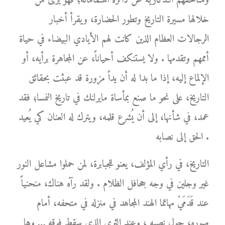
ومتاحفهم التذكارية عن دائرة اهتماماته؛ فهو يرى من
خلالها مسيرة التاريخ وتطور الحضارة، ويقرأ أخبار
الرجالات العظام الذين كانت لهم الأيادي البيضاء في حياة
أممهم وتقدمها . ولا يستنكف أحياناً، عن المجاهرة برأيه، أو
الإلماع إليه، إذا ما بدا له أن يداً مزورة قد عبثت بحقائق
التاريخ، على نحو ما صنع بمأساة مايرلنك في تاريخ النمسا؛ فقد
عمد، في شأنها، إلى أن يُشرع قلمه، ويترك له العنان كي يُعيد
الحق إلى نصابه .
التاريخ، في رأي المؤلف، يعنو للجبابرة، لمن حملوا مشاعل النور
غير وجلين في وجه جحافل الظلام . ولقد رآه هناك، منحنياً
عند قَدَمَيْ مهاتما الهند المجاهد في منزله في متحفه، أمام
صوره، حول نصبه ، وعند الثرى الذي سقط فوقه … وها