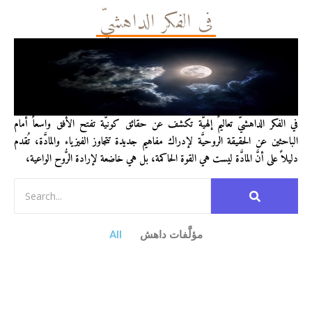
في الفكر الداهشيّ
في الفكر الداهشيّ تعاليمٌ إلهيَّة تكشف عن حقائق كونيَّة تفتح الأفق واسعاً أمام
الباحثين عن الحقيقة الروحيَّة لإدراك مفاهيم جديدة تتجاوز الفيزياء والمادَّة، تُقدم
دليلاً على أنَّ المادَّة ليست هي القوة الحاكمة، بل هي خاضعة لإرادة الرُّوح الواعية،
مؤلَّفات داهش
All