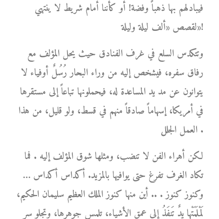
فيبادلهم بها ذهباً وفضة! أو كأننا أمام شريط لا ينتهي
لقصص «ألف ليلة وليلة»!
وتتكدس السلع في غرف الفنادق حيث يحل المؤلف مع
رفاق سفره، فيشخص إليه من وراء البحار رُسُلٌ أوفياء لا
يتوانون عن مد يد المساعدة له، فيحملونها تباعاً إلى مستقرها
في أمريكا، إسهاماً صادقاً منهم في قسط، ولو قليل، من هذا
العمل الجلل .
لكن أهراء الفن لا تنضب، ومثلها شوق المؤلف إليه . فما
تكاد الغرف تفرغ حتى يوافيها بالمزيد. أكداس أكداس …
وكنوز كنوز . .. أين منها كنوز الملك العظيم سليمان الحكيم،
لَمْلَمَتْها يدٌ تَنفَذُ إلى عمق الأشياء، تلمس جوهرها، وتجلو سر