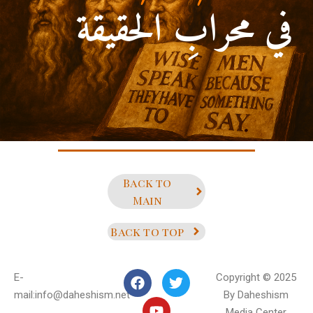
في محرابِ الحقيقة
 . (ألأمام علي بن أبي طالب)
Back to
Main
Back to top
E-
Copyright © 2025
mail:info@daheshism.net
By Daheshism
Media Center