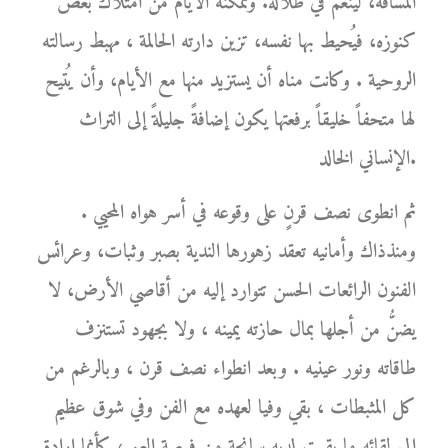
المسافة، لينعم في ظلاله. وتمكنه الأيام من امتلاك بعض
كنوزه، فيُحيط بها نفسه، تزين دارته الحالمة ، مهبط رسالته
الروحية . وكانت مناه أن يستزيد منها مع الأيام، وأن يُتيح
لها متحفاً خليقاً برفعتها يكون إضافةً جليلةً إلى التراث
الإنساني الخالد.
ثم انطوى نصف قرنٍ على وقوعه في أسر هواه المحيي .
ومنذذاك وأمانيه تعقد زهورها الندية بصبر وثبات، وعرائس
الفنون الرائعات الحسن تتوارد إليه من أقاصي الأرض، لا
يضنُّ من أجلها بمال حازته يمينه ، ولا بجهود تستنزف
طاقاته ونور عينيه . وبعد انطواء نصف قرن ، وبالرغم من
كل المثبطات ، بقي وفيا لعهده مع الفن وفي شوق عظيم
إلى لقائه ما بقيت لديه سانحة من فرصة العمر، كأنما إرادة