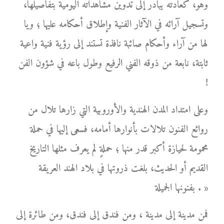
وهو، كعادته يبادر إلى تدوين مشاهداته اليومية بتفاصيلها،
وتسجيل آرائه في الآثار الفنية وإطلاق أحكامه عليها ؛ ويا
لها من آراء وأحكام صائبة نافذة تستند إلى رؤية فنية واعية
ثابتة، نابعة من ذوقه الفني الرفيع وطول باعه في شؤون الفن
!
وعلى امتداد المدن الهندية والأوروبية التي زارها تلال من
روائع الفنون تلالات بأنوارها أمامه، فسعى إليها في حملة
محمومة لحيازة أكبر قدر منها ؛ حملةٍ لم يعرف مثلها التاريخ
القديم أو الحديث، بلغت ذروتها في بلاد الهند العريقة
بفنونها الجميلة . »
فمن مدينة إلى مدينة ، ومن فندق إلى فندق، ومن طائرة إلى