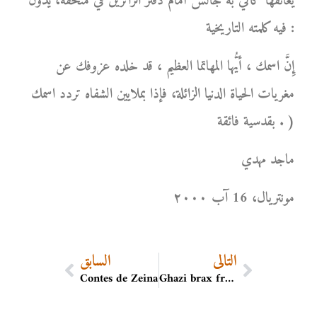
يعانقها كأني به جالس أمام دفتر الزائرين في متحفه، يدون
فيه كلمته التاريخية :
إِنَّ اسمك ، أيُّها المهاتما العظيم ، قد خلده عزوفك عن
مغريات الحياة الدنيا الزائلة، فإذا بملايين الشفاه تردد اسمك
بقدسية فائقة . )
ماجد مهدي
مونتریال، 16 آب ۲۰۰۰
التالي
السابق
Contes de Zeina
Ghazi brax french