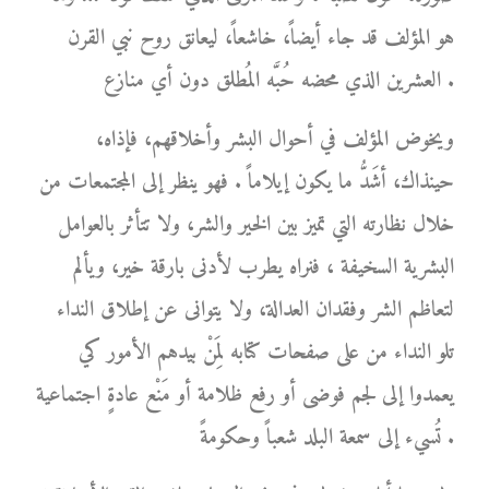
هو المؤلف قد جاء أيضاً، خاشعاً، ليعانق روح نبي القرن
العشرين الذي محضه حُبَّه المُطلق دون أي منازع .
ويخوض المؤلف في أحوال البشر وأخلاقهم، فإذاه،
حينذاك، أشَدُّ ما يكون إيلاماً . فهو ينظر إلى المجتمعات من
خلال نظارته التي تميز بين الخير والشر، ولا تتأثر بالعوامل
البشرية السخيفة ، فنراه يطرب لأدنى بارقة خير، ويألم
لتعاظم الشر وفقدان العدالة، ولا يتوانى عن إطلاق النداء
تلو النداء من على صفحات كتابه لِمَنْ بيدهم الأمور كي
يعمدوا إلى لجم فوضى أو رفع ظلامة أو مَنْع عادةٍ اجتماعية
تُسيء إلى سمعة البلد شعباً وحكومةً .