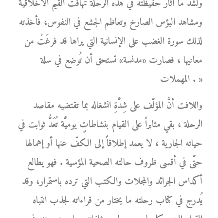
ولشد ما أثار حفيظته في هذه الرحلة تهافت القيم الأخلاقية
ومشاهد البؤس الصارخ وتعاظم الجشع في النفوس، فأخذته
لذلك سورة الغضب على الإنسانية التي يراها قد فرغَتْ من
معانيها ، فصارت «مدنسة» تستحق أن تُوضع في سلة
المهملات . »
واللافت أنَّ المؤلّف على شِدَّةِ انشغاله بما تقتضيه مقاصد
الرحلة ، بقي مثابراً على القيام بنشاطاتٍ يوميَّة تُعَدُّ ثوابت في
حياته الجارية ، لا يعمد إطلاقاً إلى الكفّ عنها أو إهمالها
حتّى في أقسى ظروف حالته الصحية المؤسية . فهو يطالع
أكداس الجرائد والمجلات والكتب التي ترده باستمرار، وقد
يُدرج في كتاب رحلته ما يختار من قراءاته لجذب انتباه