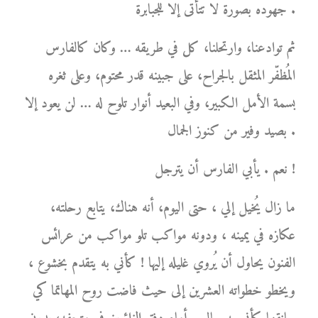
جهوده بصورة لا تتأتى إلا للجبابرة .
ثم توادعنا، وارتحلنا، كل في طريقه … وكان كالفارس
المُظفّر المثقل بالجراح، على جبينه قدر محتوم، وعلى ثغره
بسمة الأمل الكبير، وفي البعيد أنوار تلوح له … لن يعود إلا
بصيد وفير من كنوز الجمال .
نعم . يأبي الفارس أن يترجل !
ما زال يُخيل إلي ، حتى اليوم، أنه هناك، يتابع رحلته،
عكازه في يمينه ، ودونه مواكب تلو مواكب من عرائس
الفنون يحاول أن يُروي غليله إليها ! كأني به يتقدم بخشوع ،
ويخطو خطواته العشرين إلى حيث فاضت روح المهاتما كي