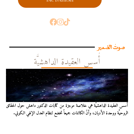
صوتُ الضمير
أُسس العقيدة الداهشيَّة
أُسس العقيدة الداهشيّة هي خلاصة موجزة من كتابات الدكتور داهش حول الحقائق
الروحيَّة ووحدة الأديان، وأنّ الكائنات جميعاً تخضع لنظام العدل الإلهي الكوني.