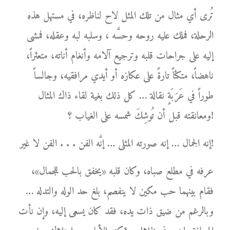
تُرى أي مثال من تلك المثل لاح لناظره، في مستهل هذه
الرحلة، فملك عليه روحه وحسَّه ، وسلبه لبه وعقله، فمشى
إليه على جراحات قلبه وترجيع آلامه وأنغام أناته، متعثراً،
ناهضاً، متكئاً تارةً على عكازه أو أيدي مرافقيه، وجالساً
طوراً في عَرَبَةٍ نقالة … كل ذلك بغية لقاء ذاك المثال
ومعانقته قبل أن تُوشِكَ شمسه على الغياب ؟!
إنه الجمال … إنه صورته المثلى … إنَّه الفن . . . الفن لا غير!
عرفه في مطلع صباه، وكان قلبه «يخفق بالحب للجمال»،
فقام بينهما حب مكين لا ينفصم، بلغ حد الوله والتدله …
وبالرغم من ضيق ذات يده، فقد كان يسعى إليه، وإن نأت