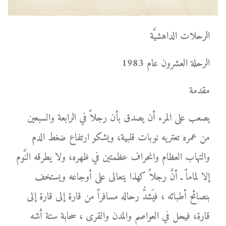
الرحلات الداهشيَّة
الرحلة العشرون عام 1983
مقدمة
يصعب على المرء أن يصدق بأن رجلاً في الرابعة والسبعين
من عمره تعتريه نوبات قلبية، ويشكو ارتفاع ضغط الدم
والتهاب العظام وانحراف عظمتين في ظهره، ولا يطرقه النَّوم
إلا لماماً ـ أنَّ رجلاً كهذا يتعالى على أوجاعه ويستخف
بنصائح أطبائه ، فيَشدُّ رحاله مسافراً من قارة إلى قارة إلى
قارة، فيحل في العواصم والمدن والقرى ، سحابة ستة أشه