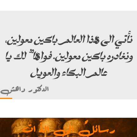
نأتي الى هذا العالم باكين معولين،
ونغادره باكين معولين. فواها” لك يا
عالم البكاء والعويل
الدكتور داهش
رسائلٌ الى الذَّ ات