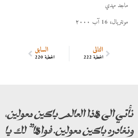
ماجد مهدي
مونتریال، 16 آب ۲۰۰۰
التالي
السابق
الخطبة 222
الخطبة 220
نأتي الى هذا العالم باكين معولين،
ونغادره باكين معولين. فواها” لك يا