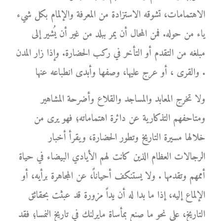
الاهتمامات، تشوقه الاستزادة من المعرفة والإلمام بكل شيء
ياء من حوله. فمن المحال أن يمر ببلد من غير أن يُشير إلى
مبلغه من التقدم أو التأخر في ركب الحضارة. وإذا زار المدن
والقرى ، أو عرج عليها، وصفها وأبدى انطباعه عنها .
ولا تخرج المعابد والمساجد والقلاع وأضرحة المشاهير
ومتاحفهم التذكارية عن دائرة اهتماماته؛ فهو يرى من
خلالها مسيرة التاريخ وتطور الحضارة، ويقرأ أخبار
الرجالات العظام الذين كانت لهم الأيادي البيضاء في حياة
أممهم وتقدمها . ولا يستنكف أحياناً، عن المجاهرة برأيه، أو
الإلماع إليه، إذا ما بدا له أن يداً مزورة قد عبثت بحقائق
التاريخ، على نحو ما صنع بمأساة مايرلنك في تاريخ النمسا؛ فقد