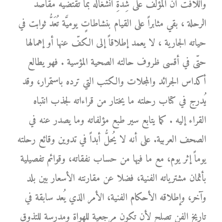
واللافت أنَّ المؤلّف على شِدَّةِ انشغاله بما تقتضيه مقاصد
الرحلة ، بقي مثابراً على القيام بنشاطاتٍ يوميَّة تُعَدُّ ثوابت في
حياته الجارية ، لا يعمد إطلاقاً إلى الكفّ عنها أو إهمالها
حتّى في أقسى ظروف حالته الصحية المؤسية . فهو يطالع
أكداس الجرائد والمجلات والكتب التي ترده باستمرار، وقد
يُدرج في كتاب رحلته ما يختار من قراءاته لجذب انتباه
القراء إليه . كما يتابع سير طبع مؤلفاته وما يصدر عنه في
الصحف العربية. على أنه لا يُحلُّ أبداً في تدوين وقائع رحلته
يوماً إثر يوم، مع ما فيها من حساب نفقاته، وقوائم تفصيلية
بأثمان مشترياته الفنية، فضلا عن مقارنته الأسعار بين بلد
وآخر، وإطلاقه الأحكام الفنية، الأمر الذي يُعد سابقة في
تاريخ الفن تصلح لأن تكون مرجعية للهواة ومدرسة للتذوق