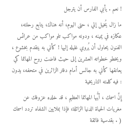
نعم . يأبي الفارس أن يترجل !
ما زال يُخيل إلي ، حتى اليوم، أنه هناك، يتابع رحلته،
عكازه في يمينه ، ودونه مواكب تلو مواكب من عرائس
الفنون يحاول أن يُروي غليله إليها ! كأني به يتقدم بخشوع ،
ويخطو خطواته العشرين إلى حيث فاضت روح المهاتما كي
يعانقها كأني به جالس أمام دفتر الزائرين في متحفه، يدون
فيه كلمته التاريخية :
إِنَّ اسمك ، أيُّها المهاتما العظيم ، قد خلده عزوفك عن
مغريات الحياة الدنيا الزائلة، فإذا بملايين الشفاه تردد اسمك
بقدسية فائقة . )