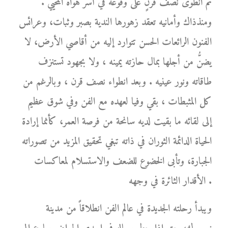
ثم انطوى نصف قرنٍ على وقوعه في أسر هواه المحيي .
ومنذذاك وأمانيه تعقد زهورها الندية بصبر وثبات، وعرائس
الفنون الرائعات الحسن تتوارد إليه من أقاصي الأرض، لا
يضنُّ من أجلها بمال حازته يمينه ، ولا بجهود تستنزف
طاقاته ونور عينيه . وبعد انطواء نصف قرن ، وبالرغم من
كل المثبطات ، بقي وفيا لعهده مع الفن وفي شوق عظيم
إلى لقائه ما بقيت لديه سانحة من فرصة العمر، كأنما إرادة
الحياة الدائمة الثوران في ذاته تبغي تحقيق المزيد من تصوراته
الجبارة، وتأبى الخضوع للضعف والاستسلام لمعاكسات
الأقدار الثائرة في وجهه .
ويبدأ رحلته الجديدة في عالم الفن انطلاقاً من مدينة