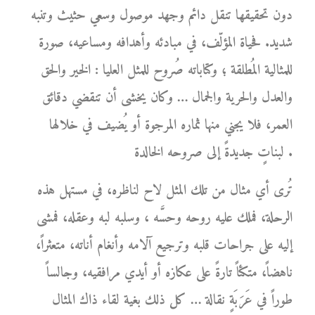
دون تحقيقها تنقل دائم وجهد موصول وسعي حثيث وتنبه
شديد. فحياة المؤلّف، في مبادئه وأهدافه ومساعيه، صورة
للمثالية المُطلقة ؛ وكتاباته صُروح للمثل العليا : الخير والحق
والعدل والحرية والجمال … وكان يخشى أن تنقضي دقائق
العمر، فلا يجني منها ثماره المرجوة أو يُضيف في خلالها
لبناتٍ جديدةً إلى صروحه الخالدة .
تُرى أي مثال من تلك المثل لاح لناظره، في مستهل هذه
الرحلة، فملك عليه روحه وحسَّه ، وسلبه لبه وعقله، فمشى
إليه على جراحات قلبه وترجيع آلامه وأنغام أناته، متعثراً،
ناهضاً، متكئاً تارةً على عكازه أو أيدي مرافقيه، وجالساً
طوراً في عَرَبَةٍ نقالة … كل ذلك بغية لقاء ذاك المثال