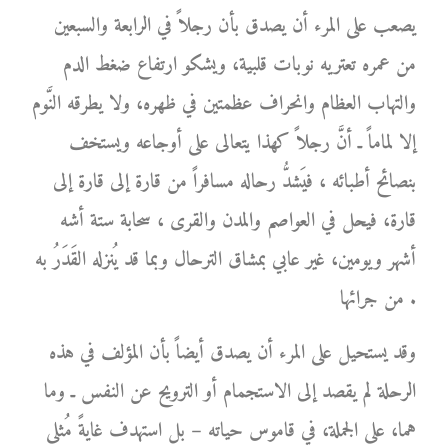
يصعب على المرء أن يصدق بأن رجلاً في الرابعة والسبعين
من عمره تعتريه نوبات قلبية، ويشكو ارتفاع ضغط الدم
والتهاب العظام وانحراف عظمتين في ظهره، ولا يطرقه النَّوم
إلا لماماً ـ أنَّ رجلاً كهذا يتعالى على أوجاعه ويستخف
بنصائح أطبائه ، فيَشدُّ رحاله مسافراً من قارة إلى قارة إلى
قارة، فيحل في العواصم والمدن والقرى ، سحابة ستة أشه
أشهر ويومين، غير عابي بمشاق الترحال وبما قد يُنزله القَدَرُ به
من جرائها .
وقد يستحيل على المرء أن يصدق أيضاً بأن المؤلف في هذه
الرحلة لم يقصد إلى الاستجمام أو الترويح عن النفس ـ وما
هما، على الجملة، في قاموس حياته – بل استهدف غايةً مُثلى