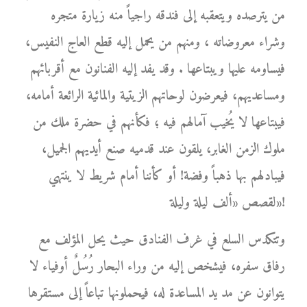
من يترصده ويتعقبه إلى فندقه راجياً منه زيارة متجره
وشراء معروضاته ، ومنهم من يحمل إليه قطع العاج النفيس،
فيساومه عليها ويبتاعها . وقد يفد إليه الفنانون مع أقربائهم
ومساعديهم، فيعرضون لوحاتهم الزيتية والمائية الرائعة أمامه،
فيبتاعها لا يُخيب آمالهم فيه ؛ فكأنهم في حضرة ملك من
ملوك الزمن الغابر، يلقون عند قدميه صنع أيديهم الجميل،
فيبادلهم بها ذهباً وفضة! أو كأننا أمام شريط لا ينتهي
لقصص «ألف ليلة وليلة»!
وتتكدس السلع في غرف الفنادق حيث يحل المؤلف مع
رفاق سفره، فيشخص إليه من وراء البحار رُسُلٌ أوفياء لا
يتوانون عن مد يد المساعدة له، فيحملونها تباعاً إلى مستقرها