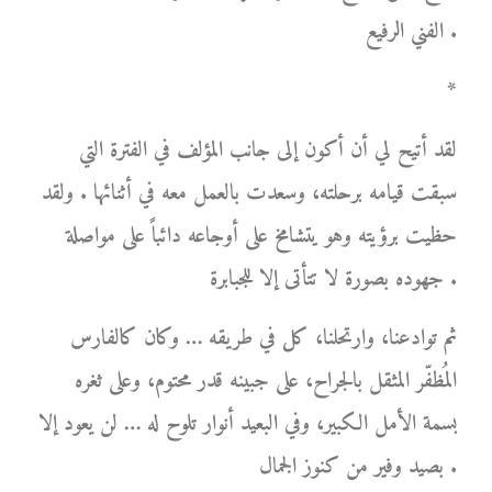
الفني الرفيع .
*
لقد أتيح لي أن أكون إلى جانب المؤلف في الفترة التي
سبقت قيامه برحلته، وسعدت بالعمل معه في أثنائها . ولقد
حظيت برؤيته وهو يتشامخ على أوجاعه دائباً على مواصلة
جهوده بصورة لا تتأتى إلا للجبابرة .
ثم توادعنا، وارتحلنا، كل في طريقه … وكان كالفارس
المُظفّر المثقل بالجراح، على جبينه قدر محتوم، وعلى ثغره
بسمة الأمل الكبير، وفي البعيد أنوار تلوح له … لن يعود إلا
بصيد وفير من كنوز الجمال .