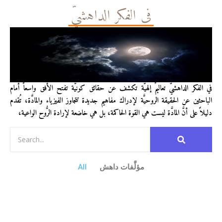
في الفكر الداهشيّ
في الفكر الداهشيّ تعاليمٌ إلهيَّة تكشف عن حقائق كونيَّة تفتح الأفق واسعاً أمام
الباحثين عن الحقيقة الروحيَّة لإدراك مفاهيم جديدة تتجاوز الفيزياء والمادَّة، تُقدم
دليلاً على أنَّ المادَّة ليست هي القوة الحاكمة، بل هي خاضعة لإرادة الرُّوح الواعية،
مؤلَّفات داهش
All