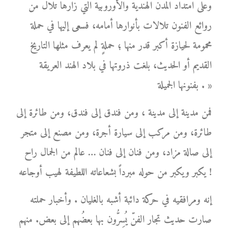
وعلى امتداد المدن الهندية والأوروبية التي زارها تلال من
روائع الفنون تلالات بأنوارها أمامه، فسعى إليها في حملة
محمومة لحيازة أكبر قدر منها ؛ حملةٍ لم يعرف مثلها التاريخ
القديم أو الحديث، بلغت ذروتها في بلاد الهند العريقة
بفنونها الجميلة . »
فمن مدينة إلى مدينة ، ومن فندق إلى فندق، ومن طائرة إلى
طائرة، ومن مركب إلى سيارة أجرة، ومن مصنع إلى متجر
إلى صالة مزاد، ومن فنان إلى فنان … عالم من الجمال راح
يكبر ويكبر من حوله مبرداً بشعاعاته اللطيفة لهيب أوجاعه !
إنه ومرافقيه في حركة دائبة أشبه بالغليان . وأخبار حملته
صارت حديث تجار الفنّ يُسِرُّون بها بعضُهم إلى بعض. منهم