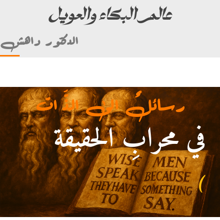
عالم البكاء والعويل
الدكتور داهش
رسائلٌ الى الذَّ ات
في محرابِ الحقيقة
اّ بصاحبه . (ألأمام علي بن أبي طالب)