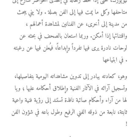
نيويورك، حتى إذا حط رحاله في إحدى الحواضر سارع إلى
متاحفها وكل ما يمت فيها إلى الفن بصلة . ولا يني يبحث
من مدينة إلى أخرى، عن الفنانين لمشاهدة أعمالهم ،
واقتنائها إذا أمكن. وربما استعان بالصحف في بحثه عن
لوحات نادرة يرى فيها تفرداً وإبداعاً، فيُعلن فيها عن رغبته
في ابتياعها .
وهو، كعادته يبادر إلى تدوين مشاهداته اليومية بتفاصيلها،
وتسجيل آرائه في الآثار الفنية وإطلاق أحكامه عليها ؛ ويا
لها من آراء وأحكام صائبة نافذة تستند إلى رؤية فنية واعية
ثابتة، نابعة من ذوقه الفني الرفيع وطول باعه في شؤون الفن
!