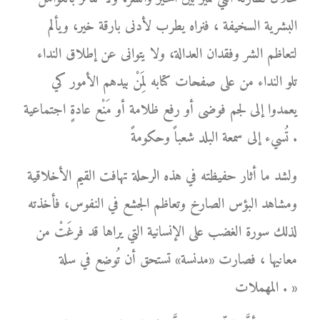
البشرية السخيفة ، فنراه يطرب لأدنى بارقة خير، ويألم
لتعاظم الشر وفقدان العدالة، ولا يتوانى عن إطلاق النداء
تلو النداء من على صفحات كتابه لِمَنْ بيدهم الأمور كي
يعمدوا إلى لجم فوضى أو رفع ظلامة أو مَنْع عادةٍ اجتماعية
تُسيء إلى سمعة البلد شعباً وحكومةً .
ولشد ما أثار حفيظته في هذه الرحلة تهافت القيم الأخلاقية
ومشاهد البؤس الصارخ وتعاظم الجشع في النفوس، فأخذته
لذلك سورة الغضب على الإنسانية التي يراها قد فرغَتْ من
معانيها ، فصارت «مدنسة» تستحق أن تُوضع في سلة
المهملات . »