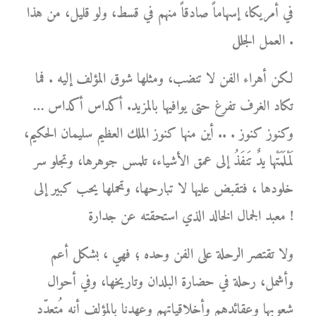
في أمريكا، إسهاماً صادقاً منهم في قسط، ولو قليل، من هذا
العمل الجلل .
لكن أهراء الفن لا تنضب، ومثلها شوق المؤلف إليه . فما
تكاد الغرف تفرغ حتى يوافيها بالمزيد. أكداس أكداس …
وكنوز كنوز . .. أين منها كنوز الملك العظيم سليمان الحكيم،
لَمْلَمَتْها يدٌ تَنفَذُ إلى عمق الأشياء، تلمس جوهرها، وتجلو سر
خلودها ، فتقبض عليها لا تبارحها، وتحملها يحب كبير إلى
معبد الجمال الخالد الذي استحقته عن جدارة !
ولا تقتصر الرحلة على الفن وحده ؛ فهي ، بشكل أعم
وأشمل، رحلة في حضارة البلدان وتاريخها، وفي أحوال
شعوبها وعقائدهم وأخلاقياتهم وعهدنا بالمؤلف أنه مُتعدّد