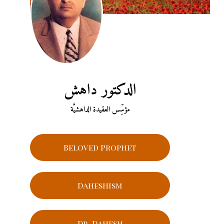
الدكتور داهش
مؤسِّس العقيدة الداهشيَّة
Beloved Prophet
Daheshism
Dr. Dahesh