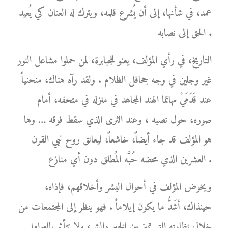
عمد، في شأنها، إلى أن يُشرع قلمه، ويترك له العنان كي يُعيد
الحق إلى نصابه .
التاريخ، في رأي المؤلف، يعنو للجبابرة، لمن حملوا مشاعل النور
غير وجلين في وجه جحافل الظلام . ولقد رآه هناك، منحنياً
عند قَدَمَيْ مهاتما الهند المجاهد في منزله في متحفه، أمام
صوره، حول نصبه ، وعند الثرى الذي سقط فوقه … وها
هو المؤلف قد جاء أيضاً، خاشعاً، ليعانق روح نبي القرن
العشرين الذي محضه حُبَّه المُطلق دون أي منازع .
ويخوض المؤلف في أحوال البشر وأخلاقهم، فإذاه،
حينذاك، أشَدُّ ما يكون إيلاماً . فهو ينظر إلى المجتمعات من
خلال نظارته التي تميز بين الخير والشر، ولا تتأثر بالعوامل