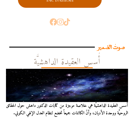
صوتُ الضمير
أُسس العقيدة الداهشيَّة
أُسس العقيدة الداهشيّة هي خلاصة موجزة من كتابات الدكتور داهش حول الحقائق
الروحيَّة ووحدة الأديان، وأنّ الكائنات جميعاً تخضع لنظام العدل الإلهي الكوني.