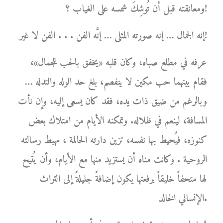
ومعانقته قبل أن تُوشِكَ شمسه على الغياب ؟!
إنه الجمال … إنه صورته المثلى … إنَّه الفن . . . الفن لا غير!
عرفه في مطلع صباه، وكان قلبه «يخفق بالحب للجمال»،
فقام بينهما حب مكين لا ينفصم، بلغ حد الوله والتدله …
وبالرغم من ضيق ذات يده، فقد كان يسعى إليه، وإن نأت
المسافة، لينعم في ظلاله. وتمكنه الأيام من امتلاك بعض
كنوزه، فيُحيط بها نفسه، تزين دارته الحالمة ، مهبط رسالته
الروحية . وكانت مناه أن يستزيد منها مع الأيام، وأن يُتيح
لها متحفاً خليقاً برفعتها يكون إضافةً جليلةً إلى التراث
الإنساني الخالد.