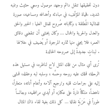
دون تحقيقها تنقل دائم وجهد موصول وسعي حثيث وتنبه
شديد. فحياة المؤلّف، في مبادئه وأهدافه ومساعيه، صورة
للمثالية المُطلقة ؛ وكتاباته صُروح للمثل العليا : الخير والحق
والعدل والحرية والجمال … وكان يخشى أن تنقضي دقائق
العمر، فلا يجني منها ثماره المرجوة أو يُضيف في خلالها
لبناتٍ جديدةً إلى صروحه الخالدة .
تُرى أي مثال من تلك المثل لاح لناظره، في مستهل هذه
الرحلة، فملك عليه روحه وحسَّه ، وسلبه لبه وعقله، فمشى
إليه على جراحات قلبه وترجيع آلامه وأنغام أناته، متعثراً،
ناهضاً، متكئاً تارةً على عكازه أو أيدي مرافقيه، وجالساً
طوراً في عَرَبَةٍ نقالة … كل ذلك بغية لقاء ذاك المثال