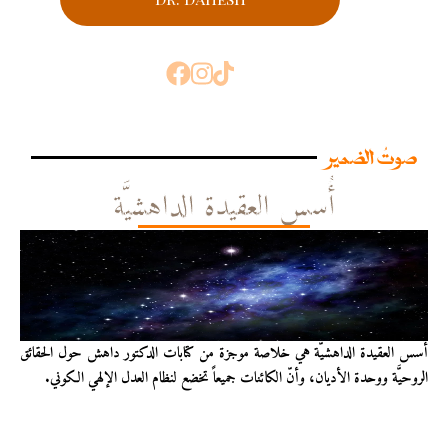
صوتُ الضمير
أُسس العقيدة الداهشيَّة
أُسس العقيدة الداهشيّة هي خلاصة موجزة من كتابات الدكتور داهش حول الحقائق
الروحيَّة ووحدة الأديان، وأنّ الكائنات جميعاً تخضع لنظام العدل الإلهي الكوني.