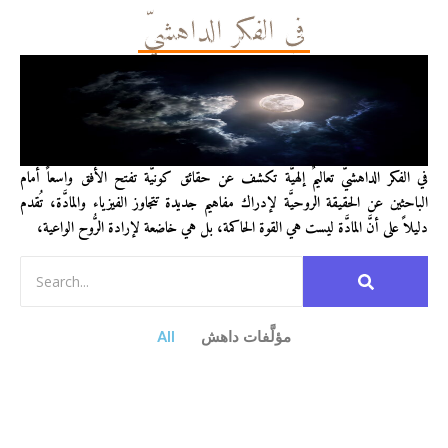
في الفكر الداهشيّ
في الفكر الداهشيّ تعاليمٌ إلهيَّة تكشف عن حقائق كونيَّة تفتح الأفق واسعاً أمام
الباحثين عن الحقيقة الروحيَّة لإدراك مفاهيم جديدة تتجاوز الفيزياء والمادَّة، تُقدم
دليلاً على أنَّ المادَّة ليست هي القوة الحاكمة، بل هي خاضعة لإرادة الرُّوح الواعية،
مؤلَّفات داهش
All