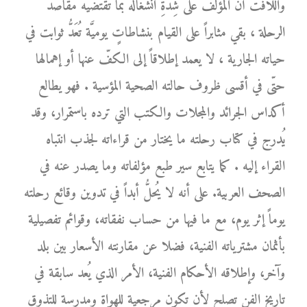
واللافت أنَّ المؤلّف على شِدَّةِ انشغاله بما تقتضيه مقاصد
الرحلة ، بقي مثابراً على القيام بنشاطاتٍ يوميَّة تُعَدُّ ثوابت في
حياته الجارية ، لا يعمد إطلاقاً إلى الكفّ عنها أو إهمالها
حتّى في أقسى ظروف حالته الصحية المؤسية . فهو يطالع
أكداس الجرائد والمجلات والكتب التي ترده باستمرار، وقد
يُدرج في كتاب رحلته ما يختار من قراءاته لجذب انتباه
القراء إليه . كما يتابع سير طبع مؤلفاته وما يصدر عنه في
الصحف العربية. على أنه لا يُحلُّ أبداً في تدوين وقائع رحلته
يوماً إثر يوم، مع ما فيها من حساب نفقاته، وقوائم تفصيلية
بأثمان مشترياته الفنية، فضلا عن مقارنته الأسعار بين بلد
وآخر، وإطلاقه الأحكام الفنية، الأمر الذي يُعد سابقة في
تاريخ الفن تصلح لأن تكون مرجعية للهواة ومدرسة للتذوق