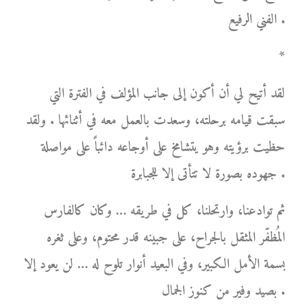
الفني الرفيع .
*
لقد أتيح لي أن أكون إلى جانب المؤلف في الفترة التي
سبقت قيامه برحلته، وسعدت بالعمل معه في أثنائها . ولقد
حظيت برؤيته وهو يتشامخ على أوجاعه دائباً على مواصلة
جهوده بصورة لا تتأتى إلا للجبابرة .
ثم توادعنا، وارتحلنا، كل في طريقه … وكان كالفارس
المُظفّر المثقل بالجراح، على جبينه قدر محتوم، وعلى ثغره
بسمة الأمل الكبير، وفي البعيد أنوار تلوح له … لن يعود إلا
بصيد وفير من كنوز الجمال .