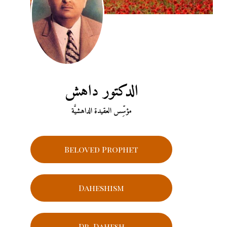
الدكتور داهش
مؤسِّس العقيدة الداهشيَّة
Beloved Prophet
Daheshism
Dr. Dahesh