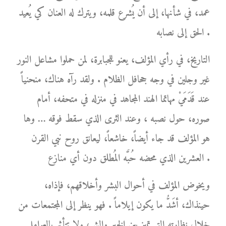
عمد، في شأنها، إلى أن يُشرع قلمه، ويترك له العنان كي يُعيد
الحق إلى نصابه .
التاريخ، في رأي المؤلف، يعنو للجبابرة، لمن حملوا مشاعل النور
غير وجلين في وجه جحافل الظلام . ولقد رآه هناك، منحنياً
عند قَدَمَيْ مهاتما الهند المجاهد في منزله في متحفه، أمام
صوره، حول نصبه ، وعند الثرى الذي سقط فوقه … وها
هو المؤلف قد جاء أيضاً، خاشعاً، ليعانق روح نبي القرن
العشرين الذي محضه حُبَّه المُطلق دون أي منازع .
ويخوض المؤلف في أحوال البشر وأخلاقهم، فإذاه،
حينذاك، أشَدُّ ما يكون إيلاماً . فهو ينظر إلى المجتمعات من
خلال نظارته التي تميز بين الخير والشر، ولا تتأثر بالعوامل