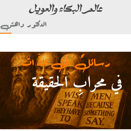
عالم البكاء والعويل
الدكتور داهش
رسائلٌ الى الذَّ ات
في محرابِ الحقيقة
أمام علي بن أبي طالب)