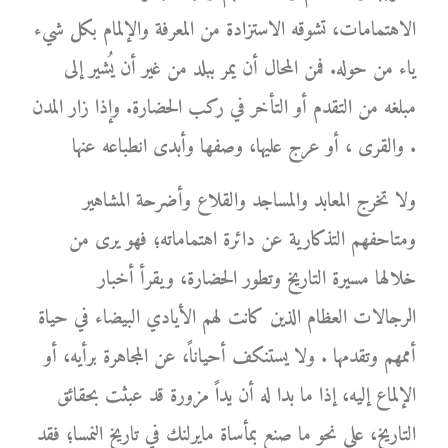
الاهتمامات، تشوقه الاستزادة من المعرفة والإلمام بكل شيء
ياء من حوله. فمن المحال أن يمر ببلد من غير أن يُشير إلى
مبلغه من التقدم أو التأخر في ركب الحضارة. وإذا زار المدن
والقرى ، أو عرج عليها، وصفها وأبدى انطباعه عنها .
ولا تخرج المعابد والمساجد والقلاع وأضرحة المشاهير
ومتاحفهم التذكارية عن دائرة اهتماماته؛ فهو يرى من
خلالها مسيرة التاريخ وتطور الحضارة، ويقرأ أخبار
الرجالات العظام الذين كانت لهم الأيادي البيضاء في حياة
أممهم وتقدمها . ولا يستنكف أحياناً، عن المجاهرة برأيه، أو
الإلماع إليه، إذا ما بدا له أن يداً مزورة قد عبثت بحقائق
التاريخ، على نحو ما صنع بمأساة مايرلنك في تاريخ النمسا؛ فقد