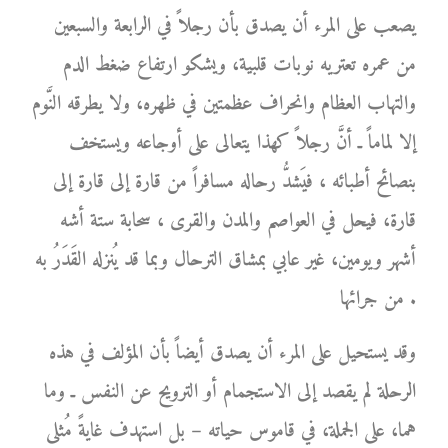
يصعب على المرء أن يصدق بأن رجلاً في الرابعة والسبعين
من عمره تعتريه نوبات قلبية، ويشكو ارتفاع ضغط الدم
والتهاب العظام وانحراف عظمتين في ظهره، ولا يطرقه النَّوم
إلا لماماً ـ أنَّ رجلاً كهذا يتعالى على أوجاعه ويستخف
بنصائح أطبائه ، فيَشدُّ رحاله مسافراً من قارة إلى قارة إلى
قارة، فيحل في العواصم والمدن والقرى ، سحابة ستة أشه
أشهر ويومين، غير عابي بمشاق الترحال وبما قد يُنزله القَدَرُ به
من جرائها .
وقد يستحيل على المرء أن يصدق أيضاً بأن المؤلف في هذه
الرحلة لم يقصد إلى الاستجمام أو الترويح عن النفس ـ وما
هما، على الجملة، في قاموس حياته – بل استهدف غايةً مُثلى