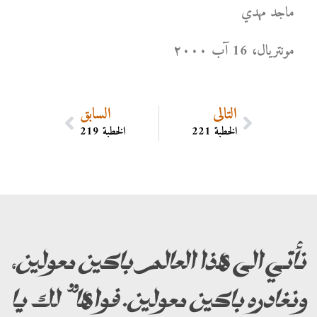
ماجد مهدي
مونتریال، 16 آب ۲۰۰۰
التالي
السابق
الخطبة 221
الخطبة 219
نأتي الى هذا العالم باكين معولين،
ونغادره باكين معولين. فواها” لك يا