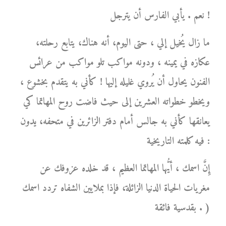
نعم . يأبي الفارس أن يترجل !
ما زال يُخيل إلي ، حتى اليوم، أنه هناك، يتابع رحلته،
عكازه في يمينه ، ودونه مواكب تلو مواكب من عرائس
الفنون يحاول أن يُروي غليله إليها ! كأني به يتقدم بخشوع ،
ويخطو خطواته العشرين إلى حيث فاضت روح المهاتما كي
يعانقها كأني به جالس أمام دفتر الزائرين في متحفه، يدون
فيه كلمته التاريخية :
إِنَّ اسمك ، أيُّها المهاتما العظيم ، قد خلده عزوفك عن
مغريات الحياة الدنيا الزائلة، فإذا بملايين الشفاه تردد اسمك
بقدسية فائقة . )