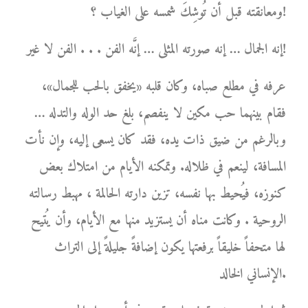
ومعانقته قبل أن تُوشِكَ شمسه على الغياب ؟!
إنه الجمال … إنه صورته المثلى … إنَّه الفن . . . الفن لا غير!
عرفه في مطلع صباه، وكان قلبه «يخفق بالحب للجمال»،
فقام بينهما حب مكين لا ينفصم، بلغ حد الوله والتدله …
وبالرغم من ضيق ذات يده، فقد كان يسعى إليه، وإن نأت
المسافة، لينعم في ظلاله. وتمكنه الأيام من امتلاك بعض
كنوزه، فيُحيط بها نفسه، تزين دارته الحالمة ، مهبط رسالته
الروحية . وكانت مناه أن يستزيد منها مع الأيام، وأن يُتيح
لها متحفاً خليقاً برفعتها يكون إضافةً جليلةً إلى التراث
الإنساني الخالد.