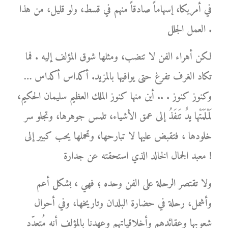
في أمريكا، إسهاماً صادقاً منهم في قسط، ولو قليل، من هذا
العمل الجلل .
لكن أهراء الفن لا تنضب، ومثلها شوق المؤلف إليه . فما
تكاد الغرف تفرغ حتى يوافيها بالمزيد. أكداس أكداس …
وكنوز كنوز . .. أين منها كنوز الملك العظيم سليمان الحكيم،
لَمْلَمَتْها يدٌ تَنفَذُ إلى عمق الأشياء، تلمس جوهرها، وتجلو سر
خلودها ، فتقبض عليها لا تبارحها، وتحملها يحب كبير إلى
معبد الجمال الخالد الذي استحقته عن جدارة !
ولا تقتصر الرحلة على الفن وحده ؛ فهي ، بشكل أعم
وأشمل، رحلة في حضارة البلدان وتاريخها، وفي أحوال
شعوبها وعقائدهم وأخلاقياتهم وعهدنا بالمؤلف أنه مُتعدّد