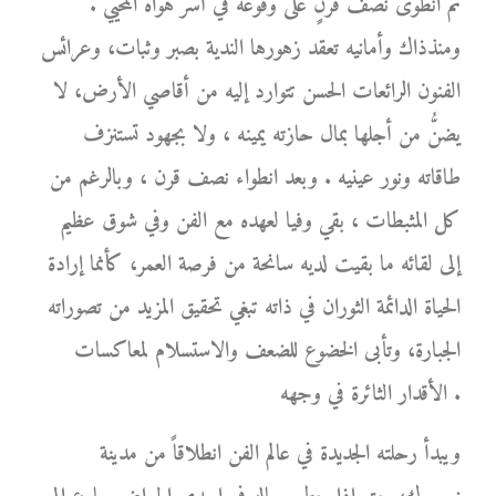
ثم انطوى نصف قرنٍ على وقوعه في أسر هواه المحيي .
ومنذذاك وأمانيه تعقد زهورها الندية بصبر وثبات، وعرائس
الفنون الرائعات الحسن تتوارد إليه من أقاصي الأرض، لا
يضنُّ من أجلها بمال حازته يمينه ، ولا بجهود تستنزف
طاقاته ونور عينيه . وبعد انطواء نصف قرن ، وبالرغم من
كل المثبطات ، بقي وفيا لعهده مع الفن وفي شوق عظيم
إلى لقائه ما بقيت لديه سانحة من فرصة العمر، كأنما إرادة
الحياة الدائمة الثوران في ذاته تبغي تحقيق المزيد من تصوراته
الجبارة، وتأبى الخضوع للضعف والاستسلام لمعاكسات
الأقدار الثائرة في وجهه .
ويبدأ رحلته الجديدة في عالم الفن انطلاقاً من مدينة