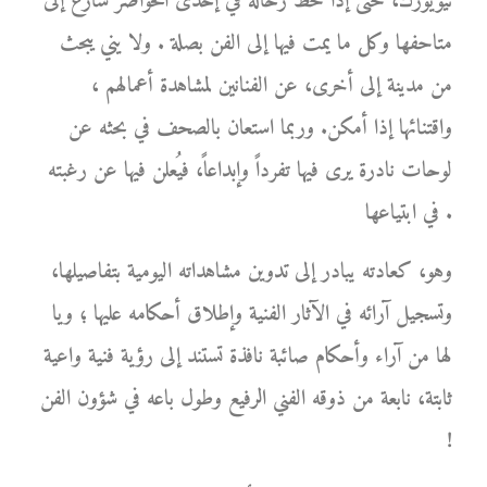
نيويورك، حتى إذا حط رحاله في إحدى الحواضر سارع إلى
متاحفها وكل ما يمت فيها إلى الفن بصلة . ولا يني يبحث
من مدينة إلى أخرى، عن الفنانين لمشاهدة أعمالهم ،
واقتنائها إذا أمكن. وربما استعان بالصحف في بحثه عن
لوحات نادرة يرى فيها تفرداً وإبداعاً، فيُعلن فيها عن رغبته
في ابتياعها .
وهو، كعادته يبادر إلى تدوين مشاهداته اليومية بتفاصيلها،
وتسجيل آرائه في الآثار الفنية وإطلاق أحكامه عليها ؛ ويا
لها من آراء وأحكام صائبة نافذة تستند إلى رؤية فنية واعية
ثابتة، نابعة من ذوقه الفني الرفيع وطول باعه في شؤون الفن
!