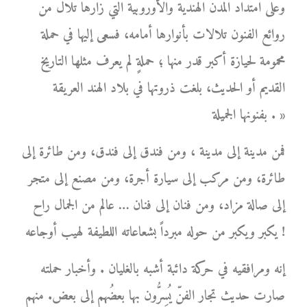
وعلى امتداد المدن الهندية والأوروبية التي زارها تلال من
روائع الفنون تلالات بأنوارها أمامه، فسعى إليها في حملة
محمومة لحيازة أكبر قدر منها ؛ حملةٍ لم يعرف مثلها التاريخ
القديم أو الحديث، بلغت ذروتها في بلاد الهند العريقة
بفنونها الجميلة . »
فمن مدينة إلى مدينة ، ومن فندق إلى فندق، ومن طائرة إلى
طائرة، ومن مركب إلى سيارة أجرة، ومن مصنع إلى متجر
إلى صالة مزاد، ومن فنان إلى فنان … عالم من الجمال راح
يكبر ويكبر من حوله مبرداً بشعاعاته اللطيفة لهيب أوجاعه !
إنه ومرافقيه في حركة دائبة أشبه بالغليان . وأخبار حملته
صارت حديث تجار الفنّ يُسِرُّون بها بعضُهم إلى بعض. منهم