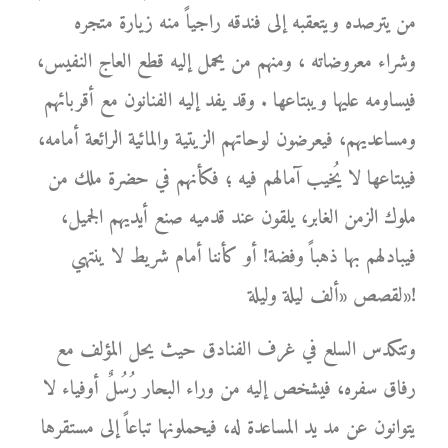
من يترصده ويتعقبه إلى فندقه راجياً منه زيارة متجره
وشراء معروضاته ، ومنهم من يحمل إليه قطع العاج النفيس،
فيساومه عليها ويبتاعها . وقد يفد إليه الفنانون مع أقربائهم
ومساعديهم، فيعرضون لوحاتهم الزيتية والمائية الرائعة أمامه،
فيبتاعها لا يُخيب آمالهم فيه ؛ فكأنهم في حضرة ملك من
ملوك الزمن الغابر، يلقون عند قدميه صنع أيديهم الجميل،
فيبادلهم بها ذهباً وفضة! أو كأننا أمام شريط لا ينتهي
لقصص «ألف ليلة وليلة»!
وتتكدس السلع في غرف الفنادق حيث يحل المؤلف مع
رفاق سفره، فيشخص إليه من وراء البحار رُسُلٌ أوفياء لا
يتوانون عن مد يد المساعدة له، فيحملونها تباعاً إلى مستقرها