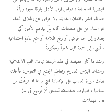
البشرية السخيفة ، فنراه يطرب لأدنى بارقة خير، ويألم
لتعاظم الشر وفقدان العدالة، ولا يتوانى عن إطلاق النداء
تلو النداء من على صفحات كتابه لِمَنْ بيدهم الأمور كي
يعمدوا إلى لجم فوضى أو رفع ظلامة أو مَنْع عادةٍ اجتماعية
تُسيء إلى سمعة البلد شعباً وحكومةً .
ولشد ما أثار حفيظته في هذه الرحلة تهافت القيم الأخلاقية
ومشاهد البؤس الصارخ وتعاظم الجشع في النفوس، فأخذته
لذلك سورة الغضب على الإنسانية التي يراها قد فرغَتْ من
معانيها ، فصارت «مدنسة» تستحق أن تُوضع في سلة
المهملات . »