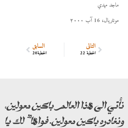
ماجد مهدي
مونتریال، 16 آب ۲۰۰۰
التالي
السابق
الخطبة 22
الخطبة20
نأتي الى هذا العالم باكين معولين،
ونغادره باكين معولين. فواها” لك يا