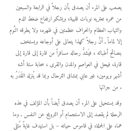
يصعب على المرء أن يصدق بأن رجلاً في الرابعة والسبعين
من عمره تعتريه نوبات قلبية، ويشكو ارتفاع ضغط الدم
والتهاب العظام وانحراف عظمتين في ظهره، ولا يطرقه النَّوم
إلا لماماً ـ أنَّ رجلاً كهذا يتعالى على أوجاعه ويستخف
بنصائح أطبائه ، فيَشدُّ رحاله مسافراً من قارة إلى قارة إلى
قارة، فيحل في العواصم والمدن والقرى ، سحابة ستة أشه
أشهر ويومين، غير عابي بمشاق الترحال وبما قد يُنزله القَدَرُ به
من جرائها .
وقد يستحيل على المرء أن يصدق أيضاً بأن المؤلف في هذه
الرحلة لم يقصد إلى الاستجمام أو الترويح عن النفس ـ وما
هما، على الجملة، في قاموس حياته – بل استهدف غايةً مُثلى