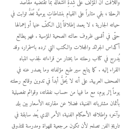
واللافت أنَّ المؤلّف على شِدَّةِ انشغاله بما تقتضيه مقاصد
الرحلة ، بقي مثابراً على القيام بنشاطاتٍ يوميَّة تُعَدُّ ثوابت في
حياته الجارية ، لا يعمد إطلاقاً إلى الكفّ عنها أو إهمالها
حتّى في أقسى ظروف حالته الصحية المؤسية . فهو يطالع
أكداس الجرائد والمجلات والكتب التي ترده باستمرار، وقد
يُدرج في كتاب رحلته ما يختار من قراءاته لجذب انتباه
القراء إليه . كما يتابع سير طبع مؤلفاته وما يصدر عنه في
الصحف العربية. على أنه لا يُحلُّ أبداً في تدوين وقائع رحلته
يوماً إثر يوم، مع ما فيها من حساب نفقاته، وقوائم تفصيلية
بأثمان مشترياته الفنية، فضلا عن مقارنته الأسعار بين بلد
وآخر، وإطلاقه الأحكام الفنية، الأمر الذي يُعد سابقة في
تاريخ الفن تصلح لأن تكون مرجعية للهواة ومدرسة للتذوق