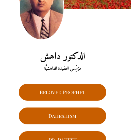
الدكتور داهش
مؤسِّس العقيدة الداهشيَّة
Beloved Prophet
Daheshism
Dr. Dahesh