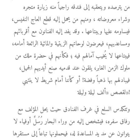
من يترصده ويتعقبه إلى فندقه راجياً منه زيارة متجره
وشراء معروضاته ، ومنهم من يحمل إليه قطع العاج النفيس،
فيساومه عليها ويبتاعها . وقد يفد إليه الفنانون مع أقربائهم
ومساعديهم، فيعرضون لوحاتهم الزيتية والمائية الرائعة أمامه،
فيبتاعها لا يُخيب آمالهم فيه ؛ فكأنهم في حضرة ملك من
ملوك الزمن الغابر، يلقون عند قدميه صنع أيديهم الجميل،
فيبادلهم بها ذهباً وفضة! أو كأننا أمام شريط لا ينتهي
لقصص «ألف ليلة وليلة»!
وتتكدس السلع في غرف الفنادق حيث يحل المؤلف مع
رفاق سفره، فيشخص إليه من وراء البحار رُسُلٌ أوفياء لا
يتوانون عن مد يد المساعدة له، فيحملونها تباعاً إلى مستقرها