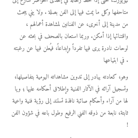
نيويورك، حتى إذا حط رحاله في إحدى الحواضر سارع إلى
متاحفها وكل ما يمت فيها إلى الفن بصلة . ولا يني يبحث
من مدينة إلى أخرى، عن الفنانين لمشاهدة أعمالهم ،
واقتنائها إذا أمكن. وربما استعان بالصحف في بحثه عن
لوحات نادرة يرى فيها تفرداً وإبداعاً، فيُعلن فيها عن رغبته
في ابتياعها .
وهو، كعادته يبادر إلى تدوين مشاهداته اليومية بتفاصيلها،
وتسجيل آرائه في الآثار الفنية وإطلاق أحكامه عليها ؛ ويا
لها من آراء وأحكام صائبة نافذة تستند إلى رؤية فنية واعية
ثابتة، نابعة من ذوقه الفني الرفيع وطول باعه في شؤون الفن
!