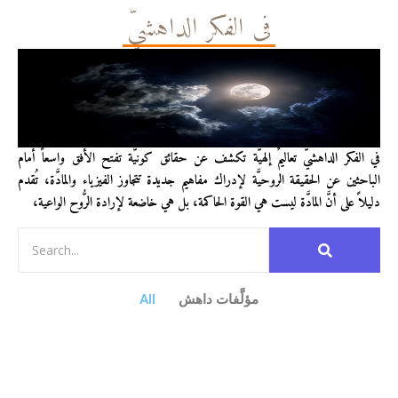
في الفكر الداهشيّ
في الفكر الداهشيّ تعاليمٌ إلهيَّة تكشف عن حقائق كونيَّة تفتح الأفق واسعاً أمام
الباحثين عن الحقيقة الروحيَّة لإدراك مفاهيم جديدة تتجاوز الفيزياء والمادَّة، تُقدم
دليلاً على أنَّ المادَّة ليست هي القوة الحاكمة، بل هي خاضعة لإرادة الرُّوح الواعية،
مؤلَّفات داهش
All