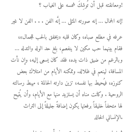
ومعانقته قبل أن تُوشِكَ شمسه على الغياب ؟!
إنه الجمال … إنه صورته المثلى … إنَّه الفن . . . الفن لا غير!
عرفه في مطلع صباه، وكان قلبه «يخفق بالحب للجمال»،
فقام بينهما حب مكين لا ينفصم، بلغ حد الوله والتدله …
وبالرغم من ضيق ذات يده، فقد كان يسعى إليه، وإن نأت
المسافة، لينعم في ظلاله. وتمكنه الأيام من امتلاك بعض
كنوزه، فيُحيط بها نفسه، تزين دارته الحالمة ، مهبط رسالته
الروحية . وكانت مناه أن يستزيد منها مع الأيام، وأن يُتيح
لها متحفاً خليقاً برفعتها يكون إضافةً جليلةً إلى التراث
الإنساني الخالد.