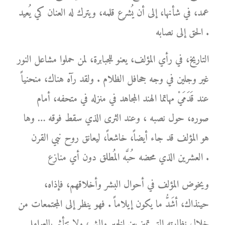
عمد، في شأنها، إلى أن يُشرع قلمه، ويترك له العنان كي يُعيد
الحق إلى نصابه .
التاريخ، في رأي المؤلف، يعنو للجبابرة، لمن حملوا مشاعل النور
غير وجلين في وجه جحافل الظلام . ولقد رآه هناك، منحنياً
عند قَدَمَيْ مهاتما الهند المجاهد في منزله في متحفه، أمام
صوره، حول نصبه ، وعند الثرى الذي سقط فوقه … وها
هو المؤلف قد جاء أيضاً، خاشعاً، ليعانق روح نبي القرن
العشرين الذي محضه حُبَّه المُطلق دون أي منازع .
ويخوض المؤلف في أحوال البشر وأخلاقهم، فإذاه،
حينذاك، أشَدُّ ما يكون إيلاماً . فهو ينظر إلى المجتمعات من
خلال نظارته التي تميز بين الخير والشر، ولا تتأثر بالعوامل