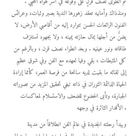
ثم انطوى نصف قرنٍ على وقوعه في أسر هواه المحيي .
ومنذذاك وأمانيه تعقد زهورها الندية بصبر وثبات، وعرائس
الفنون الرائعات الحسن تتوارد إليه من أقاصي الأرض، لا
يضنُّ من أجلها بمال حازته يمينه ، ولا بجهود تستنزف
طاقاته ونور عينيه . وبعد انطواء نصف قرن ، وبالرغم من
كل المثبطات ، بقي وفيا لعهده مع الفن وفي شوق عظيم
إلى لقائه ما بقيت لديه سانحة من فرصة العمر، كأنما إرادة
الحياة الدائمة الثوران في ذاته تبغي تحقيق المزيد من تصوراته
الجبارة، وتأبى الخضوع للضعف والاستسلام لمعاكسات
الأقدار الثائرة في وجهه .
ويبدأ رحلته الجديدة في عالم الفن انطلاقاً من مدينة