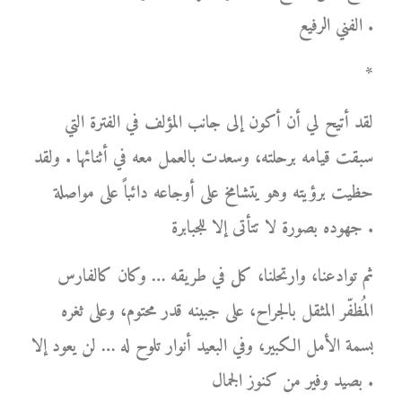
الفني الرفيع .
*
لقد أتيح لي أن أكون إلى جانب المؤلف في الفترة التي
سبقت قيامه برحلته، وسعدت بالعمل معه في أثنائها . ولقد
حظيت برؤيته وهو يتشامخ على أوجاعه دائباً على مواصلة
جهوده بصورة لا تتأتى إلا للجبابرة .
ثم توادعنا، وارتحلنا، كل في طريقه … وكان كالفارس
المُظفّر المثقل بالجراح، على جبينه قدر محتوم، وعلى ثغره
بسمة الأمل الكبير، وفي البعيد أنوار تلوح له … لن يعود إلا
بصيد وفير من كنوز الجمال .