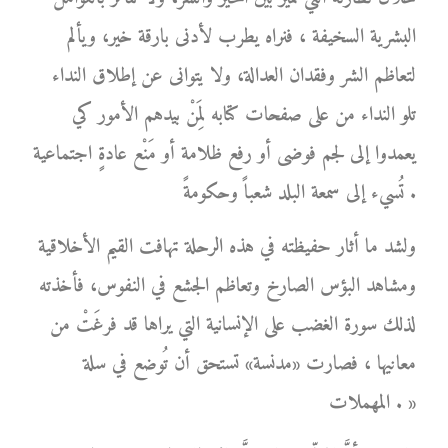
البشرية السخيفة ، فنراه يطرب لأدنى بارقة خير، ويألم
لتعاظم الشر وفقدان العدالة، ولا يتوانى عن إطلاق النداء
تلو النداء من على صفحات كتابه لِمَنْ بيدهم الأمور كي
يعمدوا إلى لجم فوضى أو رفع ظلامة أو مَنْع عادةٍ اجتماعية
تُسيء إلى سمعة البلد شعباً وحكومةً .
ولشد ما أثار حفيظته في هذه الرحلة تهافت القيم الأخلاقية
ومشاهد البؤس الصارخ وتعاظم الجشع في النفوس، فأخذته
لذلك سورة الغضب على الإنسانية التي يراها قد فرغَتْ من
معانيها ، فصارت «مدنسة» تستحق أن تُوضع في سلة
المهملات . »