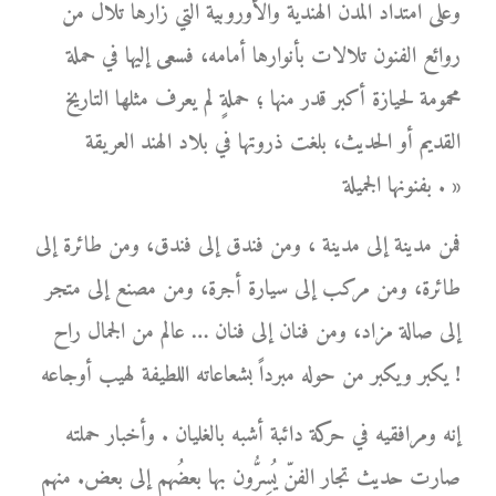
وعلى امتداد المدن الهندية والأوروبية التي زارها تلال من
روائع الفنون تلالات بأنوارها أمامه، فسعى إليها في حملة
محمومة لحيازة أكبر قدر منها ؛ حملةٍ لم يعرف مثلها التاريخ
القديم أو الحديث، بلغت ذروتها في بلاد الهند العريقة
بفنونها الجميلة . »
فمن مدينة إلى مدينة ، ومن فندق إلى فندق، ومن طائرة إلى
طائرة، ومن مركب إلى سيارة أجرة، ومن مصنع إلى متجر
إلى صالة مزاد، ومن فنان إلى فنان … عالم من الجمال راح
يكبر ويكبر من حوله مبرداً بشعاعاته اللطيفة لهيب أوجاعه !
إنه ومرافقيه في حركة دائبة أشبه بالغليان . وأخبار حملته
صارت حديث تجار الفنّ يُسِرُّون بها بعضُهم إلى بعض. منهم