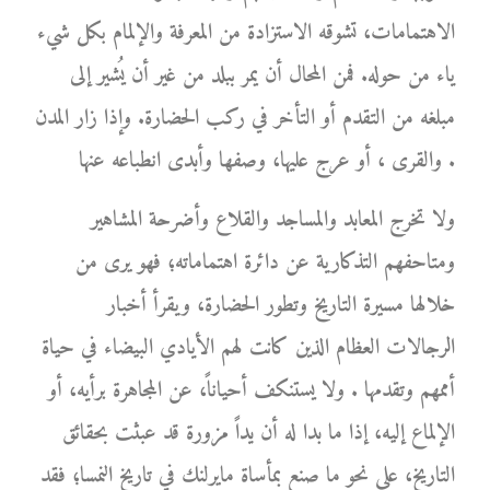
الاهتمامات، تشوقه الاستزادة من المعرفة والإلمام بكل شيء
ياء من حوله. فمن المحال أن يمر ببلد من غير أن يُشير إلى
مبلغه من التقدم أو التأخر في ركب الحضارة. وإذا زار المدن
والقرى ، أو عرج عليها، وصفها وأبدى انطباعه عنها .
ولا تخرج المعابد والمساجد والقلاع وأضرحة المشاهير
ومتاحفهم التذكارية عن دائرة اهتماماته؛ فهو يرى من
خلالها مسيرة التاريخ وتطور الحضارة، ويقرأ أخبار
الرجالات العظام الذين كانت لهم الأيادي البيضاء في حياة
أممهم وتقدمها . ولا يستنكف أحياناً، عن المجاهرة برأيه، أو
الإلماع إليه، إذا ما بدا له أن يداً مزورة قد عبثت بحقائق
التاريخ، على نحو ما صنع بمأساة مايرلنك في تاريخ النمسا؛ فقد