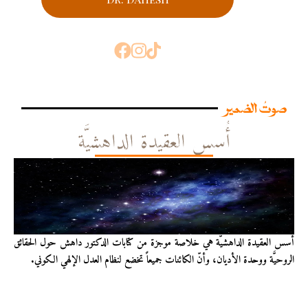
صوتُ الضمير
أُسس العقيدة الداهشيَّة
أُسس العقيدة الداهشيّة هي خلاصة موجزة من كتابات الدكتور داهش حول الحقائق
الروحيَّة ووحدة الأديان، وأنّ الكائنات جميعاً تخضع لنظام العدل الإلهي الكوني.