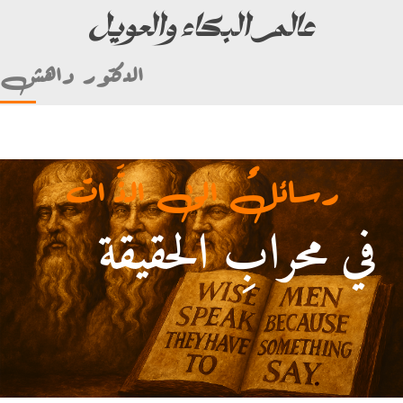
عالم البكاء والعويل
الدكتور داهش
رسائلٌ الى الذَّ ات
في محرابِ الحقيقة
أمام علي بن أبي طالب)