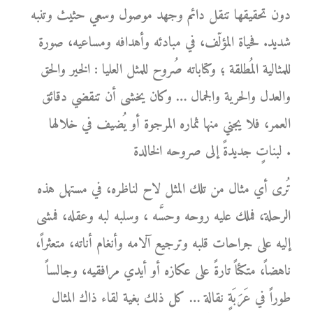
دون تحقيقها تنقل دائم وجهد موصول وسعي حثيث وتنبه
شديد. فحياة المؤلّف، في مبادئه وأهدافه ومساعيه، صورة
للمثالية المُطلقة ؛ وكتاباته صُروح للمثل العليا : الخير والحق
والعدل والحرية والجمال … وكان يخشى أن تنقضي دقائق
العمر، فلا يجني منها ثماره المرجوة أو يُضيف في خلالها
لبناتٍ جديدةً إلى صروحه الخالدة .
تُرى أي مثال من تلك المثل لاح لناظره، في مستهل هذه
الرحلة، فملك عليه روحه وحسَّه ، وسلبه لبه وعقله، فمشى
إليه على جراحات قلبه وترجيع آلامه وأنغام أناته، متعثراً،
ناهضاً، متكئاً تارةً على عكازه أو أيدي مرافقيه، وجالساً
طوراً في عَرَبَةٍ نقالة … كل ذلك بغية لقاء ذاك المثال