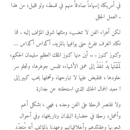
في أمريكا، إسهاماً صادقاً منهم في قسط، ولو قليل، من هذا
العمل الجلل .
لكن أهراء الفن لا تنضب، ومثلها شوق المؤلف إليه . فما
تكاد الغرف تفرغ حتى يوافيها بالمزيد. أكداس أكداس …
وكنوز كنوز . .. أين منها كنوز الملك العظيم سليمان الحكيم،
لَمْلَمَتْها يدٌ تَنفَذُ إلى عمق الأشياء، تلمس جوهرها، وتجلو سر
خلودها ، فتقبض عليها لا تبارحها، وتحملها يحب كبير إلى
معبد الجمال الخالد الذي استحقته عن جدارة !
ولا تقتصر الرحلة على الفن وحده ؛ فهي ، بشكل أعم
وأشمل، رحلة في حضارة البلدان وتاريخها، وفي أحوال
شعوبها وعقائدهم وأخلاقياتهم وعهدنا بالمؤلف أنه مُتعدّد