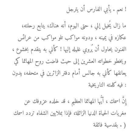
نعم . يأبي الفارس أن يترجل !
ما زال يُخيل إلي ، حتى اليوم، أنه هناك، يتابع رحلته،
عكازه في يمينه ، ودونه مواكب تلو مواكب من عرائس
الفنون يحاول أن يُروي غليله إليها ! كأني به يتقدم بخشوع ،
ويخطو خطواته العشرين إلى حيث فاضت روح المهاتما كي
يعانقها كأني به جالس أمام دفتر الزائرين في متحفه، يدون
فيه كلمته التاريخية :
إِنَّ اسمك ، أيُّها المهاتما العظيم ، قد خلده عزوفك عن
مغريات الحياة الدنيا الزائلة، فإذا بملايين الشفاه تردد اسمك
بقدسية فائقة . )