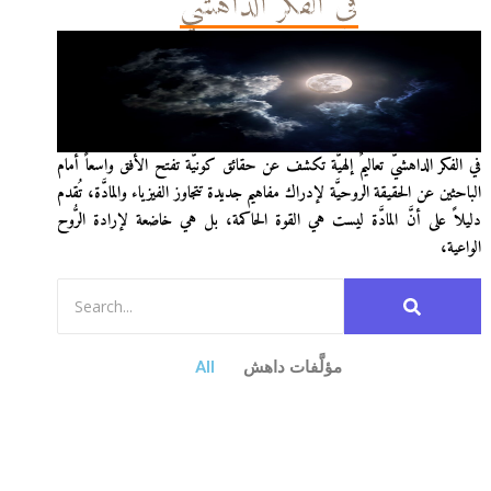
في الفكر الداهشيّ
في الفكر الداهشيّ تعاليمٌ إلهيَّة تكشف عن حقائق كونيَّة تفتح الأفق واسعاً أمام
الباحثين عن الحقيقة الروحيَّة لإدراك مفاهيم جديدة تتجاوز الفيزياء والمادَّة، تُقدم
دليلاً على أنَّ المادَّة ليست هي القوة الحاكمة، بل هي خاضعة لإرادة الرُّوح
الواعية،
مؤلَّفات داهش
All