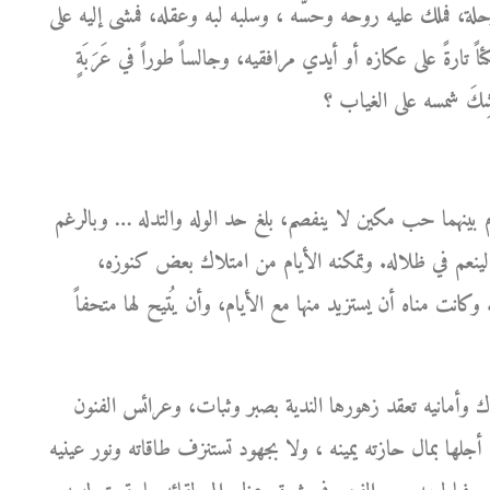
ة، فملك عليه روحه وحسَّه ، وسلبه لبه وعقله، فمشى إليه على
ً تارةً على عكازه أو أيدي مرافقيه، وجالساً طوراً في عَرَبَةٍ
بينهما حب مكين لا ينفصم، بلغ حد الوله والتدله … وبالرغم
ينعم في ظلاله. وتمكنه الأيام من امتلاك بعض كنوزه،
 وكانت مناه أن يستزيد منها مع الأيام، وأن يُتيح لها متحفاً
ك وأمانيه تعقد زهورها الندية بصبر وثبات، وعرائس الفنون
جلها بمال حازته يمينه ، ولا بجهود تستنزف طاقاته ونور عينيه