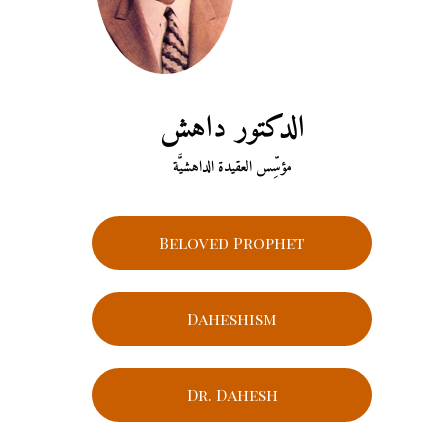
الدكتور داهش
مؤسِّس العقيدة الداهشيَّة
Beloved Prophet
Daheshism
Dr. Dahesh