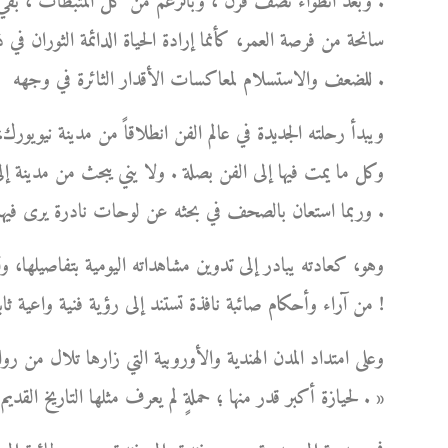
. وبعد انطواء نصف قرن ، وبالرغم من كل المثبطات ، بقي و
سانحة من فرصة العمر، كأنما إرادة الحياة الدائمة الثوران في 
للضعف والاستسلام لمعاكسات الأقدار الثائرة في وجهه .
ويبدأ رحلته الجديدة في عالم الفن انطلاقاً من مدينة نيوي
وكل ما يمت فيها إلى الفن بصلة . ولا يني يبحث من مدينة إلى
وربما استعان بالصحف في بحثه عن لوحات نادرة يرى فيها تفرداً وإبداعاً، فيُعلن فيها عن رغبته في ابتياعها .
وهو، كعادته يبادر إلى تدوين مشاهداته اليومية بتفاصيلها، وت
من آراء وأحكام صائبة نافذة تستند إلى رؤية فنية واعية ثابتة، نابعة من ذوقه الفني الرفيع وطول باعه في شؤون الفن !
وعلى امتداد المدن الهندية والأوروبية التي زارها تلال من روا
لحيازة أكبر قدر منها ؛ حملةٍ لم يعرف مثلها التاريخ القديم أو الحديث، بلغت ذروتها في بلاد الهند العريقة بفنونها الجميلة . »