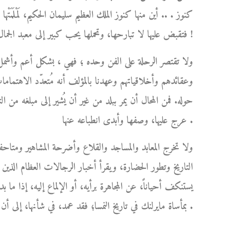
كنوز . .. أين منها كنوز الملك العظيم سليمان الحكيم، لَمْلَمَتْ
فتقبض عليها لا تبارحها، وتحملها يحب كبير إلى معبد الجمال الخالد الذي استحقته عن جدارة !
ولا تقتصر الرحلة على الفن وحده ؛ فهي ، بشكل أعم وأشمل
وعقائدهم وأخلاقياتهم وعهدنا بالمؤلف أنه مُتعدّد الاهتماما
حوله. فمن المحال أن يمر ببلد من غير أن يُشير إلى مبلغه من 
عرج عليها، وصفها وأبدى انطباعه عنها .
ولا تخرج المعابد والمساجد والقلاع وأضرحة المشاهير ومتاحف
التاريخ وتطور الحضارة، ويقرأ أخبار الرجالات العظام الذين 
يستنكف أحياناً، عن المجاهرة برأيه، أو الإلماع إليه، إذا ما 
بمأساة مايرلنك في تاريخ النمسا؛ فقد عمد، في شأنها، إلى أن يُشرع قلمه، ويترك له العنان كي يُعيد الحق إلى نصابه .