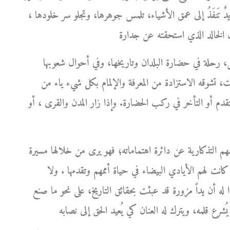
ها يدٌ تَنفَذُ إلى عمق الأشياء، تلمس جوهرها، وتجلو سر خلودها ،
، رحلة في حضارة البلدان وتاريخها، وفي أحوال شعوبها
ت، تشوقه الاستزادة من المعرفة والإلمام بكل شيء ياء من
التقدم أو التأخر في ركب الحضارة. وإذا زار المدن والقرى ، أو
هم التذكارية عن دائرة اهتماماته؛ فهو يرى من خلالها مسيرة
كانت لهم الأيادي البيضاء في حياة أممهم وتقدمها . ولا
بدا له أن يداً مزورة قد عبثت بحقائق التاريخ، على نحو ما صنع