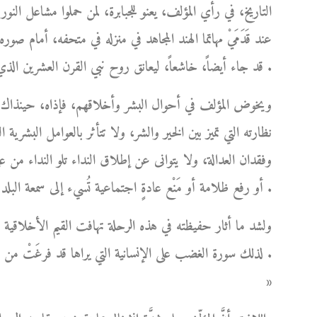
التاريخ، في رأي المؤلف، يعنو للجبابرة، لمن حملوا مشاعل الن
عند قَدَمَيْ مهاتما الهند المجاهد في منزله في متحفه، أمام
قد جاء أيضاً، خاشعاً، ليعانق روح نبي القرن العشرين الذي محضه حُبَّه المُطلق دون أي منازع .
ويخوض المؤلف في أحوال البشر وأخلاقهم، فإذاه، حينذاك، أش
نظارته التي تميز بين الخير والشر، ولا تتأثر بالعوامل البشري
وفقدان العدالة، ولا يتوانى عن إطلاق النداء تلو النداء من 
أو رفع ظلامة أو مَنْع عادةٍ اجتماعية تُسيء إلى سمعة البلد شعباً وحكومةً .
ولشد ما أثار حفيظته في هذه الرحلة تهافت القيم الأخلاقي
لذلك سورة الغضب على الإنسانية التي يراها قد فرغَتْ من 
»