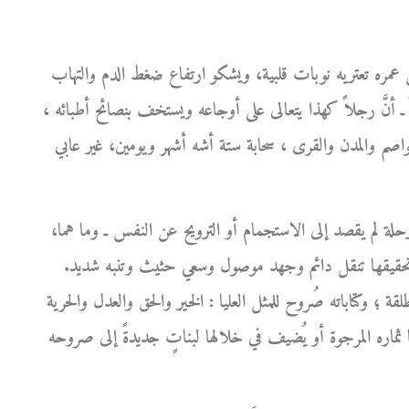
 عمره تعتريه نوبات قلبية، ويشكو ارتفاع ضغط الدم والتهاب
ً ـ أنَّ رجلاً كهذا يتعالى على أوجاعه ويستخف بنصائح أطبائه ،
لعواصم والمدن والقرى ، سحابة ستة أشه أشهر ويومين، غير عابي
حلة لم يقصد إلى الاستجمام أو الترويح عن النفس ـ وما هما،
ن تحقيقها تنقل دائم وجهد موصول وسعي حثيث وتنبه شديد.
لقة ؛ وكتاباته صُروح للمثل العليا : الخير والحق والعدل والحرية
ثماره المرجوة أو يُضيف في خلالها لبناتٍ جديدةً إلى صروحه