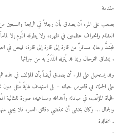
مقدمة
يصعب على المرء أن يصدق بأن رجلاً في الرابعة والسبعين من
العظام وانحراف عظمتين في ظهره، ولا يطرقه النَّوم إلا لماما
فيَشدُّ رحاله مسافراً من قارة إلى قارة إلى قارة، فيحل في ا
بمشاق الترحال وبما قد يُنزله القَدَرُ به من جرائها .
وقد يستحيل على المرء أن يصدق أيضاً بأن المؤلف في هذه الر
على الجملة، في قاموس حياته – بل استهدف غايةً مُثلى دو
فحياة المؤلّف، في مبادئه وأهدافه ومساعيه، صورة للمثالية المُط
والجمال … وكان يخشى أن تنقضي دقائق العمر، فلا يجني منها 
الخالدة .