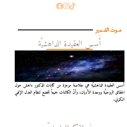
صوتُ الضمير
أُسس العقيدة الداهشيَّة
أُسس العقيدة الداهشيّة هي خلاصة موجزة من كتابات الدكتور داهش حول
الحقائق الروحيَّة ووحدة الأديان، وأنّ الكائنات جميعاً تخضع لنظام العدل الإلهي
الكوني.