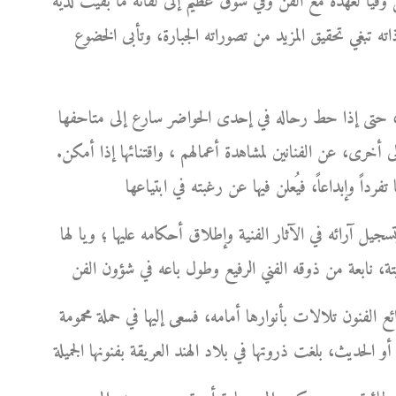
فيا لعهده مع الفن وفي شوق عظيم إلى لقائه ما بقيت لديه
ذاته تبغي تحقيق المزيد من تصوراته الجبارة، وتأبى الخضوع
ورك، حتى إذا حط رحاله في إحدى الحواضر سارع إلى متاحفها
 أخرى، عن الفنانين لمشاهدة أعمالهم ، واقتنائها إذا أمكن.
سجيل آرائه في الآثار الفنية وإطلاق أحكامه عليها ؛ ويا لها
ئع الفنون تلالات بأنوارها أمامه، فسعى إليها في حملة محمومة