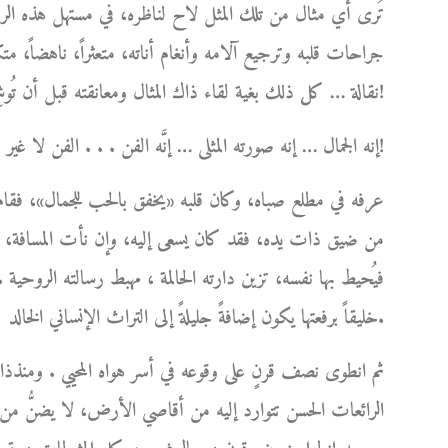
تُرى أي مثال من تلك المثل لاح لناظره، في مستهل هذه الرحل
جراحات قلبه وترجيع آلامه وأنغام أناته، متعثراً، ناهضاً، متكئا
نقالة … كل ذلك بغية لقاء ذاك المثال ومعانقته قبل أن تُوشِكَ شمسه على الغياب ؟!
إنه الجمال … إنه صورته المثلى … إنَّه الفن . . . الفن لا غير!
عرفه في مطلع صباه، وكان قلبه «يخفق بالحب للجمال»، فقام 
من ضيق ذات يده، فقد كان يسعى إليه، وإن نأت المسافة، ل
فيُحيط بها نفسه، تزين دارته الحالمة ، مهبط رسالته الروحية .
خليقاً برفعتها يكون إضافةً جليلةً إلى التراث الإنساني الخالد.
ثم انطوى نصف قرنٍ على وقوعه في أسر هواه المحيي . ومنذذا
الرائعات الحسن تتوارد إليه من أقاصي الأرض، لا يضنُّ من أ