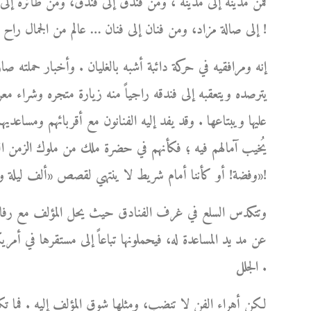
فمن مدينة إلى مدينة ، ومن فندق إلى فندق، ومن طائرة إل
إلى صالة مزاد، ومن فنان إلى فنان … عالم من الجمال راح يكبر ويكبر من حوله مبرداً بشعاعاته اللطيفة لهيب أوجاعه !
إنه ومرافقيه في حركة دائبة أشبه بالغليان . وأخبار حملته ص
يترصده ويتعقبه إلى فندقه راجياً منه زيارة متجره وشراء مع
عليها ويبتاعها . وقد يفد إليه الفنانون مع أقربائهم ومساعديهم،
يُخيب آمالهم فيه ؛ فكأنهم في حضرة ملك من ملوك الزمن الغاب
وفضة! أو كأننا أمام شريط لا ينتهي لقصص «ألف ليلة وليلة»!
وتتكدس السلع في غرف الفنادق حيث يحل المؤلف مع رفاق سف
عن مد يد المساعدة له، فيحملونها تباعاً إلى مستقرها في أمري
الجلل .
لكن أهراء الفن لا تنضب، ومثلها شوق المؤلف إليه . فما ت