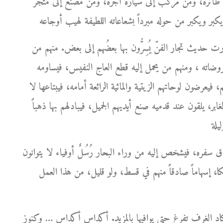
ى طائرة، ومن مركب إلى سيارة أجرة، ومن مصنع إلى متجر
ارت حديث تجار الفنّ يُسِرُّون بها بعضُهم إلى بعض. منهم من
روضاته ، ومنهم من يحمل إليه قطع العاج النفيس، فيساومه
 فيعرضون لوحاتهم الزيتية والمائية الرائعة أمامه، فيبتاعها لا
ر، يلقون عند قدميه صنع أيديهم الجميل، فيبادلهم بها ذهباً
ره، فيشخص إليه من وراء البحار رُسُلٌ أوفياء لا يتوانون
كا، إسهاماً صادقاً منهم في قسط، ولو قليل، من هذا العمل
كاد الغرف تفرغ حتى يوافيها بالمزيد. أكداس أكداس … وكنوز