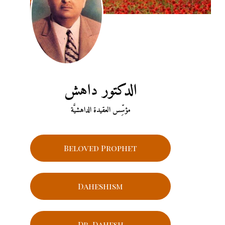
الدكتور داهش
مؤسِّس العقيدة الداهشيَّة
Beloved Prophet
Daheshism
Dr. Dahesh