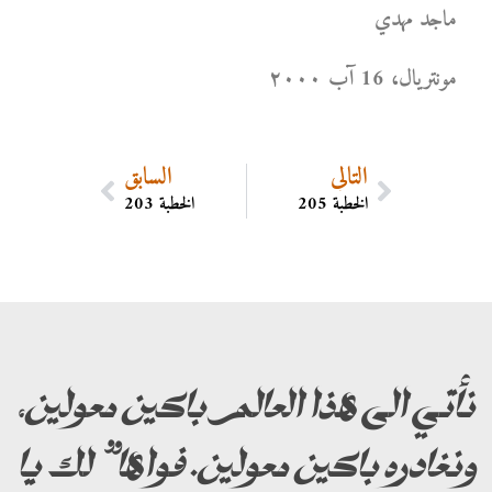
ماجد مهدي
مونتریال، 16 آب ۲۰۰۰
التالي
السابق
الخطبة 205
الخطبة 203
نأتي الى هذا العالم باكين معولين،
ونغادره باكين معولين. فواها” لك يا