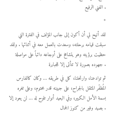
الفني الرفيع .
*
لقد أتيح لي أن أكون إلى جانب المؤلف في الفترة التي
سبقت قيامه برحلته، وسعدت بالعمل معه في أثنائها . ولقد
حظيت برؤيته وهو يتشامخ على أوجاعه دائباً على مواصلة
جهوده بصورة لا تتأتى إلا للجبابرة .
ثم توادعنا، وارتحلنا، كل في طريقه … وكان كالفارس
المُظفّر المثقل بالجراح، على جبينه قدر محتوم، وعلى ثغره
بسمة الأمل الكبير، وفي البعيد أنوار تلوح له … لن يعود إلا
بصيد وفير من كنوز الجمال .