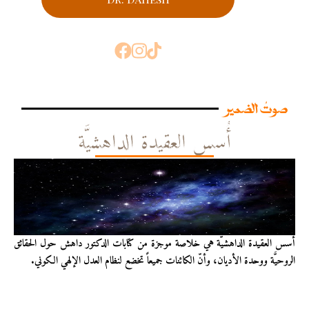
صوتُ الضمير
أُسس العقيدة الداهشيَّة
أُسس العقيدة الداهشيّة هي خلاصة موجزة من كتابات الدكتور داهش حول الحقائق
الروحيَّة ووحدة الأديان، وأنّ الكائنات جميعاً تخضع لنظام العدل الإلهي الكوني.