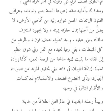
ثم انطوى نصف قرنٍ على وقوعه في أسر هواه المحيي .
ومنذذاك وأمانيه تعقد زهورها الندية بصبر وثبات، وعرائس
الفنون الرائعات الحسن تتوارد إليه من أقاصي الأرض، لا
يضنُّ من أجلها بمال حازته يمينه ، ولا بجهود تستنزف
طاقاته ونور عينيه . وبعد انطواء نصف قرن ، وبالرغم من
كل المثبطات ، بقي وفيا لعهده مع الفن وفي شوق عظيم
إلى لقائه ما بقيت لديه سانحة من فرصة العمر، كأنما إرادة
الحياة الدائمة الثوران في ذاته تبغي تحقيق المزيد من تصوراته
الجبارة، وتأبى الخضوع للضعف والاستسلام لمعاكسات
الأقدار الثائرة في وجهه .
ويبدأ رحلته الجديدة في عالم الفن انطلاقاً من مدينة