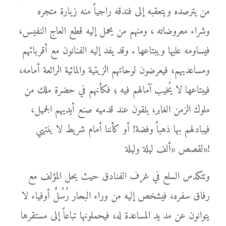
من يترصده ويتعقبه إلى فندقه راجياً منه زيارة متجره
وشراء معروضاته ، ومنهم من يحمل إليه قطع العاج النفيس،
فيساومه عليها ويبتاعها . وقد يفد إليه الفنانون مع أقربائهم
ومساعديهم، فيعرضون لوحاتهم الزيتية والمائية الرائعة أمامه،
فيبتاعها لا يُخيب آمالهم فيه ؛ فكأنهم في حضرة ملك من
ملوك الزمن الغابر، يلقون عند قدميه صنع أيديهم الجميل،
فيبادلهم بها ذهباً وفضة! أو كأننا أمام شريط لا ينتهي
لقصص «ألف ليلة وليلة»!
وتتكدس السلع في غرف الفنادق حيث يحل المؤلف مع
رفاق سفره، فيشخص إليه من وراء البحار رُسُلٌ أوفياء لا
يتوانون عن مد يد المساعدة له، فيحملونها تباعاً إلى مستقرها