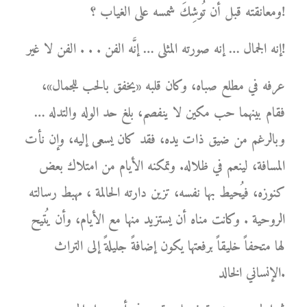
ومعانقته قبل أن تُوشِكَ شمسه على الغياب ؟!
إنه الجمال … إنه صورته المثلى … إنَّه الفن . . . الفن لا غير!
عرفه في مطلع صباه، وكان قلبه «يخفق بالحب للجمال»،
فقام بينهما حب مكين لا ينفصم، بلغ حد الوله والتدله …
وبالرغم من ضيق ذات يده، فقد كان يسعى إليه، وإن نأت
المسافة، لينعم في ظلاله. وتمكنه الأيام من امتلاك بعض
كنوزه، فيُحيط بها نفسه، تزين دارته الحالمة ، مهبط رسالته
الروحية . وكانت مناه أن يستزيد منها مع الأيام، وأن يُتيح
لها متحفاً خليقاً برفعتها يكون إضافةً جليلةً إلى التراث
الإنساني الخالد.