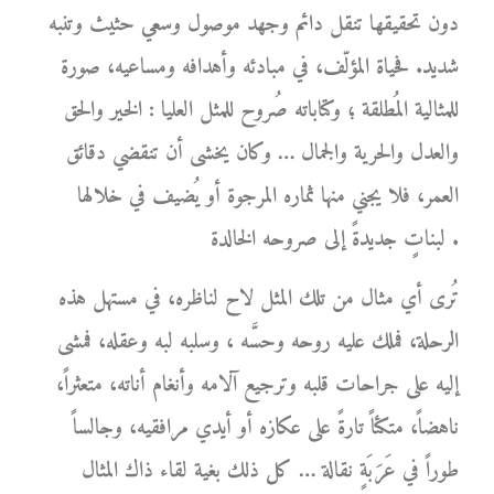
دون تحقيقها تنقل دائم وجهد موصول وسعي حثيث وتنبه
شديد. فحياة المؤلّف، في مبادئه وأهدافه ومساعيه، صورة
للمثالية المُطلقة ؛ وكتاباته صُروح للمثل العليا : الخير والحق
والعدل والحرية والجمال … وكان يخشى أن تنقضي دقائق
العمر، فلا يجني منها ثماره المرجوة أو يُضيف في خلالها
لبناتٍ جديدةً إلى صروحه الخالدة .
تُرى أي مثال من تلك المثل لاح لناظره، في مستهل هذه
الرحلة، فملك عليه روحه وحسَّه ، وسلبه لبه وعقله، فمشى
إليه على جراحات قلبه وترجيع آلامه وأنغام أناته، متعثراً،
ناهضاً، متكئاً تارةً على عكازه أو أيدي مرافقيه، وجالساً
طوراً في عَرَبَةٍ نقالة … كل ذلك بغية لقاء ذاك المثال