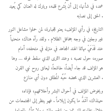
عمد، في شأنها، إلى أن يُشرع قلمه، ويترك له العنان كي يُعيد
الحق إلى نصابه .
التاريخ، في رأي المؤلف، يعنو للجبابرة، لمن حملوا مشاعل النور
غير وجلين في وجه جحافل الظلام . ولقد رآه هناك، منحنياً
عند قَدَمَيْ مهاتما الهند المجاهد في منزله في متحفه، أمام
صوره، حول نصبه ، وعند الثرى الذي سقط فوقه … وها
هو المؤلف قد جاء أيضاً، خاشعاً، ليعانق روح نبي القرن
العشرين الذي محضه حُبَّه المُطلق دون أي منازع .
ويخوض المؤلف في أحوال البشر وأخلاقهم، فإذاه،
حينذاك، أشَدُّ ما يكون إيلاماً . فهو ينظر إلى المجتمعات من
خلال نظارته التي تميز بين الخير والشر، ولا تتأثر بالعوامل