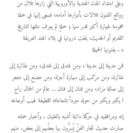
وعلى امتداد المدن الهندية والأوروبية التي زارها تلال من
روائع الفنون تلالات بأنوارها أمامه، فسعى إليها في حملة
محمومة لحيازة أكبر قدر منها ؛ حملةٍ لم يعرف مثلها التاريخ
القديم أو الحديث، بلغت ذروتها في بلاد الهند العريقة
بفنونها الجميلة . »
فمن مدينة إلى مدينة ، ومن فندق إلى فندق، ومن طائرة إلى
طائرة، ومن مركب إلى سيارة أجرة، ومن مصنع إلى متجر
إلى صالة مزاد، ومن فنان إلى فنان … عالم من الجمال راح
يكبر ويكبر من حوله مبرداً بشعاعاته اللطيفة لهيب أوجاعه !
إنه ومرافقيه في حركة دائبة أشبه بالغليان . وأخبار حملته
صارت حديث تجار الفنّ يُسِرُّون بها بعضُهم إلى بعض. منهم