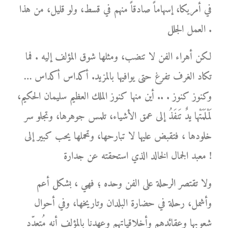
في أمريكا، إسهاماً صادقاً منهم في قسط، ولو قليل، من هذا
العمل الجلل .
لكن أهراء الفن لا تنضب، ومثلها شوق المؤلف إليه . فما
تكاد الغرف تفرغ حتى يوافيها بالمزيد. أكداس أكداس …
وكنوز كنوز . .. أين منها كنوز الملك العظيم سليمان الحكيم،
لَمْلَمَتْها يدٌ تَنفَذُ إلى عمق الأشياء، تلمس جوهرها، وتجلو سر
خلودها ، فتقبض عليها لا تبارحها، وتحملها يحب كبير إلى
معبد الجمال الخالد الذي استحقته عن جدارة !
ولا تقتصر الرحلة على الفن وحده ؛ فهي ، بشكل أعم
وأشمل، رحلة في حضارة البلدان وتاريخها، وفي أحوال
شعوبها وعقائدهم وأخلاقياتهم وعهدنا بالمؤلف أنه مُتعدّد