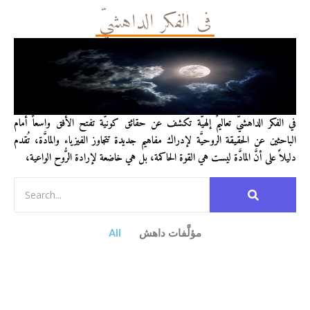
في الفكر الداهشيّ
في الفكر الداهشيّ تعاليمٌ إلهيَّة تكشف عن حقائق كونيَّة تفتح الأفق واسعاً أمام
الباحثين عن الحقيقة الروحيَّة لإدراك مفاهيم جديدة تتجاوز الفيزياء والمادَّة، تُقدم
دليلاً على أنَّ المادَّة ليست هي القوة الحاكمة، بل هي خاضعة لإرادة الرُّوح الواعية،
مؤلَّفات داهش
All