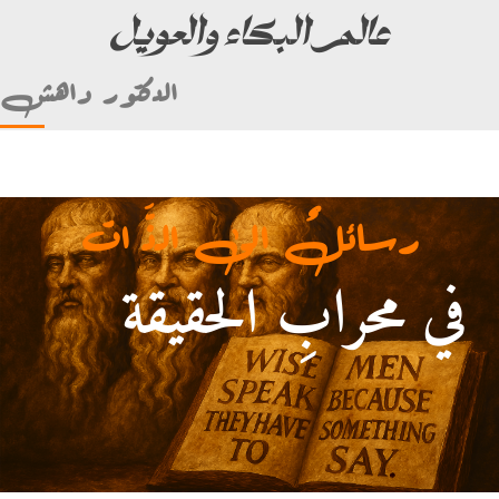
عالم البكاء والعويل
الدكتور داهش
رسائلٌ الى الذَّ ات
في محرابِ الحقيقة
لأمام علي بن أبي طالب)