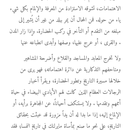
الاهتمامات، تشوقه الاستزادة من المعرفة والإلمام بكل شيء
ياء من حوله. فمن المحال أن يمر ببلد من غير أن يُشير إلى
مبلغه من التقدم أو التأخر في ركب الحضارة. وإذا زار المدن
والقرى ، أو عرج عليها، وصفها وأبدى انطباعه عنها .
ولا تخرج المعابد والمساجد والقلاع وأضرحة المشاهير
ومتاحفهم التذكارية عن دائرة اهتماماته؛ فهو يرى من
خلالها مسيرة التاريخ وتطور الحضارة، ويقرأ أخبار
الرجالات العظام الذين كانت لهم الأيادي البيضاء في حياة
أممهم وتقدمها . ولا يستنكف أحياناً، عن المجاهرة برأيه، أو
الإلماع إليه، إذا ما بدا له أن يداً مزورة قد عبثت بحقائق
التاريخ، على نحو ما صنع بمأساة مايرلنك في تاريخ النمسا؛ فقد