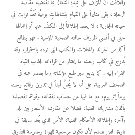
واللافت أنَّ المؤلّف على شِدَّةِ انشغاله بما تقتضيه مقاصد
الرحلة ، بقي مثابراً على القيام بنشاطاتٍ يوميَّة تُعَدُّ ثوابت في
حياته الجارية ، لا يعمد إطلاقاً إلى الكفّ عنها أو إهمالها
حتّى في أقسى ظروف حالته الصحية المؤسية . فهو يطالع
أكداس الجرائد والمجلات والكتب التي ترده باستمرار، وقد
يُدرج في كتاب رحلته ما يختار من قراءاته لجذب انتباه
القراء إليه . كما يتابع سير طبع مؤلفاته وما يصدر عنه في
الصحف العربية. على أنه لا يُحلُّ أبداً في تدوين وقائع رحلته
يوماً إثر يوم، مع ما فيها من حساب نفقاته، وقوائم تفصيلية
بأثمان مشترياته الفنية، فضلا عن مقارنته الأسعار بين بلد
وآخر، وإطلاقه الأحكام الفنية، الأمر الذي يُعد سابقة في
تاريخ الفن تصلح لأن تكون مرجعية للهواة ومدرسة للتذوق