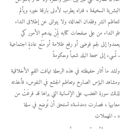
البشرية السخيفة ، فنراه يطرب لأدنى بارقة خير، ويألم
لتعاظم الشر وفقدان العدالة، ولا يتوانى عن إطلاق النداء
تلو النداء من على صفحات كتابه لِمَنْ بيدهم الأمور كي
يعمدوا إلى لجم فوضى أو رفع ظلامة أو مَنْع عادةٍ اجتماعية
تُسيء إلى سمعة البلد شعباً وحكومةً .
ولشد ما أثار حفيظته في هذه الرحلة تهافت القيم الأخلاقية
ومشاهد البؤس الصارخ وتعاظم الجشع في النفوس، فأخذته
لذلك سورة الغضب على الإنسانية التي يراها قد فرغَتْ من
معانيها ، فصارت «مدنسة» تستحق أن تُوضع في سلة
المهملات . »