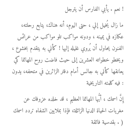
نعم . يأبي الفارس أن يترجل !
ما زال يُخيل إلي ، حتى اليوم، أنه هناك، يتابع رحلته،
عكازه في يمينه ، ودونه مواكب تلو مواكب من عرائس
الفنون يحاول أن يُروي غليله إليها ! كأني به يتقدم بخشوع ،
ويخطو خطواته العشرين إلى حيث فاضت روح المهاتما كي
يعانقها كأني به جالس أمام دفتر الزائرين في متحفه، يدون
فيه كلمته التاريخية :
إِنَّ اسمك ، أيُّها المهاتما العظيم ، قد خلده عزوفك عن
مغريات الحياة الدنيا الزائلة، فإذا بملايين الشفاه تردد اسمك
بقدسية فائقة . )