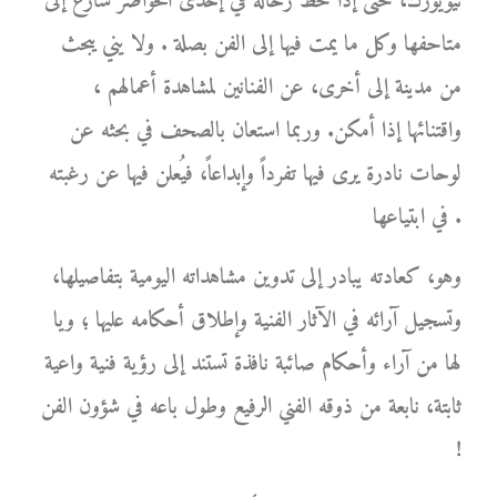
نيويورك، حتى إذا حط رحاله في إحدى الحواضر سارع إلى
متاحفها وكل ما يمت فيها إلى الفن بصلة . ولا يني يبحث
من مدينة إلى أخرى، عن الفنانين لمشاهدة أعمالهم ،
واقتنائها إذا أمكن. وربما استعان بالصحف في بحثه عن
لوحات نادرة يرى فيها تفرداً وإبداعاً، فيُعلن فيها عن رغبته
في ابتياعها .
وهو، كعادته يبادر إلى تدوين مشاهداته اليومية بتفاصيلها،
وتسجيل آرائه في الآثار الفنية وإطلاق أحكامه عليها ؛ ويا
لها من آراء وأحكام صائبة نافذة تستند إلى رؤية فنية واعية
ثابتة، نابعة من ذوقه الفني الرفيع وطول باعه في شؤون الفن
!