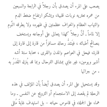
يصعب على المرء أن يصدق بأن رجلاً في الرابعة والسبعين
من عمره تعتريه نوبات قلبية، ويشكو ارتفاع ضغط الدم
والتهاب العظام وانحراف عظمتين في ظهره، ولا يطرقه النَّوم
إلا لماماً ـ أنَّ رجلاً كهذا يتعالى على أوجاعه ويستخف
بنصائح أطبائه ، فيَشدُّ رحاله مسافراً من قارة إلى قارة إلى
قارة، فيحل في العواصم والمدن والقرى ، سحابة ستة أشه
أشهر ويومين، غير عابي بمشاق الترحال وبما قد يُنزله القَدَرُ به
من جرائها .
وقد يستحيل على المرء أن يصدق أيضاً بأن المؤلف في هذه
الرحلة لم يقصد إلى الاستجمام أو الترويح عن النفس ـ وما
هما، على الجملة، في قاموس حياته – بل استهدف غايةً مُثلى