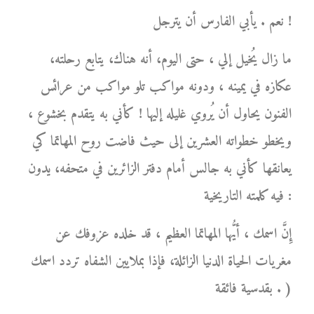
نعم . يأبي الفارس أن يترجل !
ما زال يُخيل إلي ، حتى اليوم، أنه هناك، يتابع رحلته،
عكازه في يمينه ، ودونه مواكب تلو مواكب من عرائس
الفنون يحاول أن يُروي غليله إليها ! كأني به يتقدم بخشوع ،
ويخطو خطواته العشرين إلى حيث فاضت روح المهاتما كي
يعانقها كأني به جالس أمام دفتر الزائرين في متحفه، يدون
فيه كلمته التاريخية :
إِنَّ اسمك ، أيُّها المهاتما العظيم ، قد خلده عزوفك عن
مغريات الحياة الدنيا الزائلة، فإذا بملايين الشفاه تردد اسمك
بقدسية فائقة . )