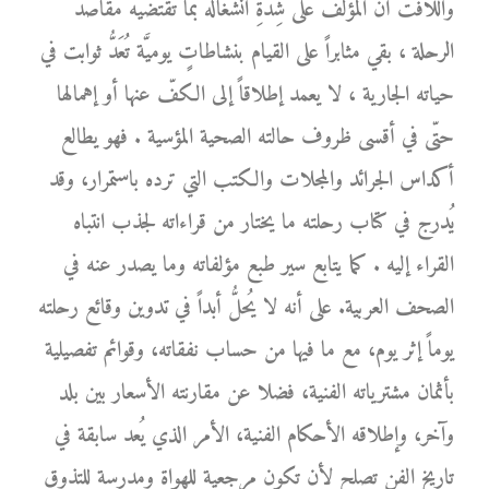
واللافت أنَّ المؤلّف على شِدَّةِ انشغاله بما تقتضيه مقاصد
الرحلة ، بقي مثابراً على القيام بنشاطاتٍ يوميَّة تُعَدُّ ثوابت في
حياته الجارية ، لا يعمد إطلاقاً إلى الكفّ عنها أو إهمالها
حتّى في أقسى ظروف حالته الصحية المؤسية . فهو يطالع
أكداس الجرائد والمجلات والكتب التي ترده باستمرار، وقد
يُدرج في كتاب رحلته ما يختار من قراءاته لجذب انتباه
القراء إليه . كما يتابع سير طبع مؤلفاته وما يصدر عنه في
الصحف العربية. على أنه لا يُحلُّ أبداً في تدوين وقائع رحلته
يوماً إثر يوم، مع ما فيها من حساب نفقاته، وقوائم تفصيلية
بأثمان مشترياته الفنية، فضلا عن مقارنته الأسعار بين بلد
وآخر، وإطلاقه الأحكام الفنية، الأمر الذي يُعد سابقة في
تاريخ الفن تصلح لأن تكون مرجعية للهواة ومدرسة للتذوق