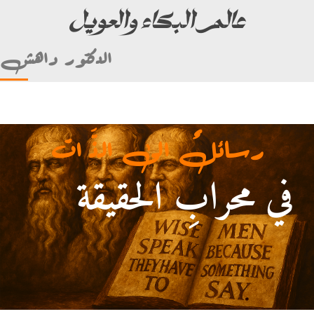
عالم البكاء والعويل
الدكتور داهش
رسائلٌ الى الذَّ ات
في محرابِ الحقيقة
أمام علي بن أبي طالب)