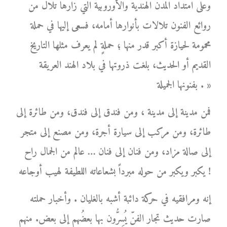
وعلى امتداد المدن الهندية والأوروبية التي زارها تلال من
روائع الفنون تلالات بأنوارها أمامه، فسعى إليها في حملة
محمومة لحيازة أكبر قدر منها ؛ حملةٍ لم يعرف مثلها التاريخ
القديم أو الحديث، بلغت ذروتها في بلاد الهند العريقة
بفنونها الجميلة . »
فمن مدينة إلى مدينة ، ومن فندق إلى فندق، ومن طائرة إلى
طائرة، ومن مركب إلى سيارة أجرة، ومن مصنع إلى متجر
إلى صالة مزاد، ومن فنان إلى فنان … عالم من الجمال راح
يكبر ويكبر من حوله مبرداً بشعاعاته اللطيفة لهيب أوجاعه !
إنه ومرافقيه في حركة دائبة أشبه بالغليان . وأخبار حملته
صارت حديث تجار الفنّ يُسِرُّون بها بعضُهم إلى بعض. منهم