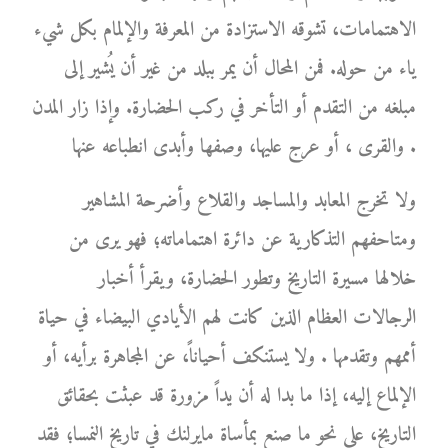
الاهتمامات، تشوقه الاستزادة من المعرفة والإلمام بكل شيء
ياء من حوله. فمن المحال أن يمر ببلد من غير أن يُشير إلى
مبلغه من التقدم أو التأخر في ركب الحضارة. وإذا زار المدن
والقرى ، أو عرج عليها، وصفها وأبدى انطباعه عنها .
ولا تخرج المعابد والمساجد والقلاع وأضرحة المشاهير
ومتاحفهم التذكارية عن دائرة اهتماماته؛ فهو يرى من
خلالها مسيرة التاريخ وتطور الحضارة، ويقرأ أخبار
الرجالات العظام الذين كانت لهم الأيادي البيضاء في حياة
أممهم وتقدمها . ولا يستنكف أحياناً، عن المجاهرة برأيه، أو
الإلماع إليه، إذا ما بدا له أن يداً مزورة قد عبثت بحقائق
التاريخ، على نحو ما صنع بمأساة مايرلنك في تاريخ النمسا؛ فقد