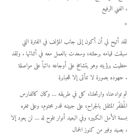
الفني الرفيع .
*
لقد أتيح لي أن أكون إلى جانب المؤلف في الفترة التي
سبقت قيامه برحلته، وسعدت بالعمل معه في أثنائها . ولقد
حظيت برؤيته وهو يتشامخ على أوجاعه دائباً على مواصلة
جهوده بصورة لا تتأتى إلا للجبابرة .
ثم توادعنا، وارتحلنا، كل في طريقه … وكان كالفارس
المُظفّر المثقل بالجراح، على جبينه قدر محتوم، وعلى ثغره
بسمة الأمل الكبير، وفي البعيد أنوار تلوح له … لن يعود إلا
بصيد وفير من كنوز الجمال .