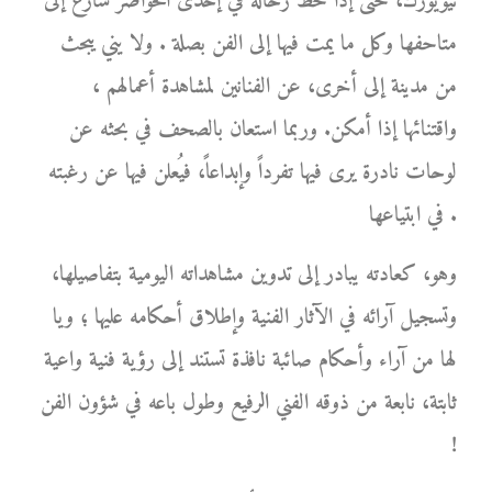
نيويورك، حتى إذا حط رحاله في إحدى الحواضر سارع إلى
متاحفها وكل ما يمت فيها إلى الفن بصلة . ولا يني يبحث
من مدينة إلى أخرى، عن الفنانين لمشاهدة أعمالهم ،
واقتنائها إذا أمكن. وربما استعان بالصحف في بحثه عن
لوحات نادرة يرى فيها تفرداً وإبداعاً، فيُعلن فيها عن رغبته
في ابتياعها .
وهو، كعادته يبادر إلى تدوين مشاهداته اليومية بتفاصيلها،
وتسجيل آرائه في الآثار الفنية وإطلاق أحكامه عليها ؛ ويا
لها من آراء وأحكام صائبة نافذة تستند إلى رؤية فنية واعية
ثابتة، نابعة من ذوقه الفني الرفيع وطول باعه في شؤون الفن
!