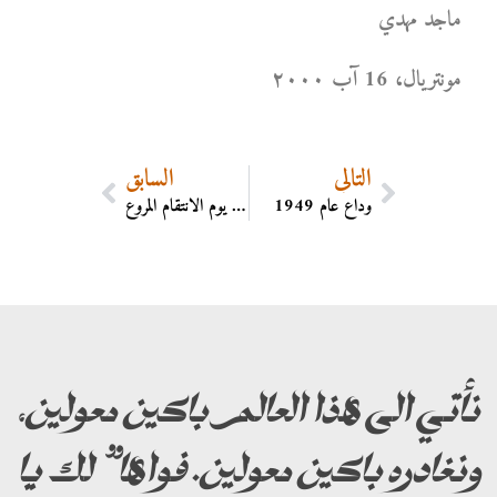
ماجد مهدي
مونتریال، 16 آب ۲۰۰۰
التالي
السابق
وداع عام 1949
الويل للمجرمين من يوم الانتقام المروع
نأتي الى هذا العالم باكين معولين،
ونغادره باكين معولين. فواها” لك يا