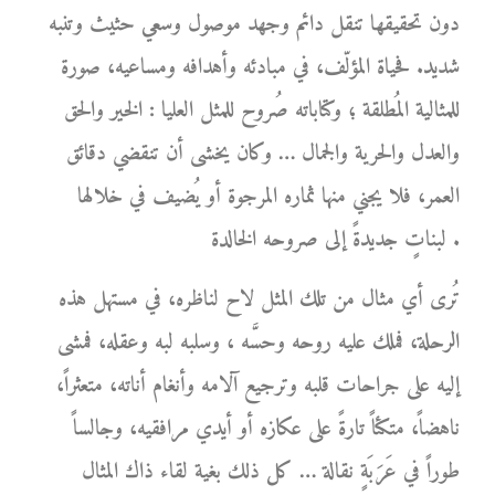
دون تحقيقها تنقل دائم وجهد موصول وسعي حثيث وتنبه
شديد. فحياة المؤلّف، في مبادئه وأهدافه ومساعيه، صورة
للمثالية المُطلقة ؛ وكتاباته صُروح للمثل العليا : الخير والحق
والعدل والحرية والجمال … وكان يخشى أن تنقضي دقائق
العمر، فلا يجني منها ثماره المرجوة أو يُضيف في خلالها
لبناتٍ جديدةً إلى صروحه الخالدة .
تُرى أي مثال من تلك المثل لاح لناظره، في مستهل هذه
الرحلة، فملك عليه روحه وحسَّه ، وسلبه لبه وعقله، فمشى
إليه على جراحات قلبه وترجيع آلامه وأنغام أناته، متعثراً،
ناهضاً، متكئاً تارةً على عكازه أو أيدي مرافقيه، وجالساً
طوراً في عَرَبَةٍ نقالة … كل ذلك بغية لقاء ذاك المثال