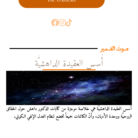
صوتُ الضمير
أُسس العقيدة الداهشيَّة
أُسس العقيدة الداهشيّة هي خلاصة موجزة من كتابات الدكتور داهش حول الحقائق
الروحيَّة ووحدة الأديان، وأنّ الكائنات جميعاً تخضع لنظام العدل الإلهي الكوني.