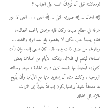
ومعانقته قبل أن تُوشِكَ شمسه على الغياب ؟!
إنه الجمال … إنه صورته المثلى … إنَّه الفن . . . الفن لا غير!
عرفه في مطلع صباه، وكان قلبه «يخفق بالحب للجمال»،
فقام بينهما حب مكين لا ينفصم، بلغ حد الوله والتدله …
وبالرغم من ضيق ذات يده، فقد كان يسعى إليه، وإن نأت
المسافة، لينعم في ظلاله. وتمكنه الأيام من امتلاك بعض
كنوزه، فيُحيط بها نفسه، تزين دارته الحالمة ، مهبط رسالته
الروحية . وكانت مناه أن يستزيد منها مع الأيام، وأن يُتيح
لها متحفاً خليقاً برفعتها يكون إضافةً جليلةً إلى التراث
الإنساني الخالد.