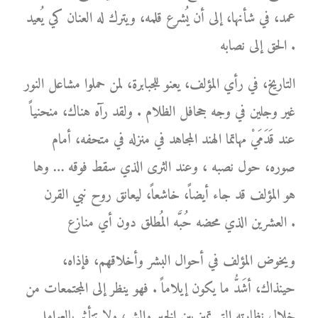
عمد، في شأنها، إلى أن يُشرع قلمه، ويترك له العنان كي يُعيد
الحق إلى نصابه .
التاريخ، في رأي المؤلف، يعنو للجبابرة، لمن حملوا مشاعل النور
غير وجلين في وجه جحافل الظلام . ولقد رآه هناك، منحنياً
عند قَدَمَيْ مهاتما الهند المجاهد في منزله في متحفه، أمام
صوره، حول نصبه ، وعند الثرى الذي سقط فوقه … وها
هو المؤلف قد جاء أيضاً، خاشعاً، ليعانق روح نبي القرن
العشرين الذي محضه حُبَّه المُطلق دون أي منازع .
ويخوض المؤلف في أحوال البشر وأخلاقهم، فإذاه،
حينذاك، أشَدُّ ما يكون إيلاماً . فهو ينظر إلى المجتمعات من
خلال نظارته التي تميز بين الخير والشر، ولا تتأثر بالعوامل