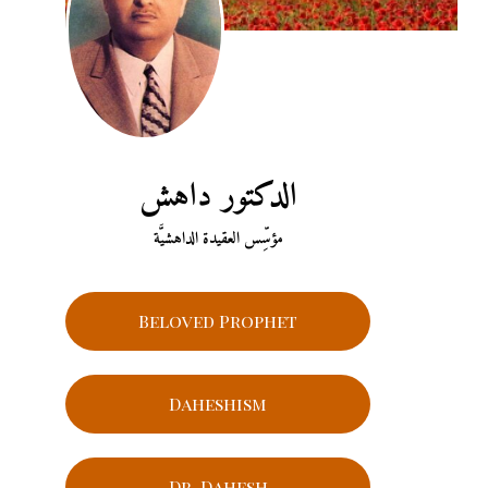
الدكتور داهش
مؤسِّس العقيدة الداهشيَّة
Beloved Prophet
Daheshism
Dr. Dahesh