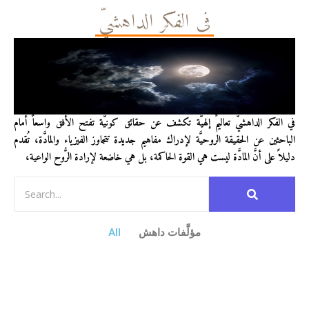
في الفكر الداهشيّ
في الفكر الداهشيّ تعاليمٌ إلهيَّة تكشف عن حقائق كونيَّة تفتح الأفق واسعاً أمام
الباحثين عن الحقيقة الروحيَّة لإدراك مفاهيم جديدة تتجاوز الفيزياء والمادَّة، تُقدم
دليلاً على أنَّ المادَّة ليست هي القوة الحاكمة، بل هي خاضعة لإرادة الرُّوح الواعية،
مؤلَّفات داهش
All