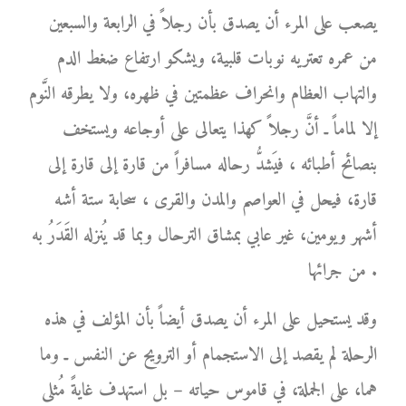
يصعب على المرء أن يصدق بأن رجلاً في الرابعة والسبعين
من عمره تعتريه نوبات قلبية، ويشكو ارتفاع ضغط الدم
والتهاب العظام وانحراف عظمتين في ظهره، ولا يطرقه النَّوم
إلا لماماً ـ أنَّ رجلاً كهذا يتعالى على أوجاعه ويستخف
بنصائح أطبائه ، فيَشدُّ رحاله مسافراً من قارة إلى قارة إلى
قارة، فيحل في العواصم والمدن والقرى ، سحابة ستة أشه
أشهر ويومين، غير عابي بمشاق الترحال وبما قد يُنزله القَدَرُ به
من جرائها .
وقد يستحيل على المرء أن يصدق أيضاً بأن المؤلف في هذه
الرحلة لم يقصد إلى الاستجمام أو الترويح عن النفس ـ وما
هما، على الجملة، في قاموس حياته – بل استهدف غايةً مُثلى