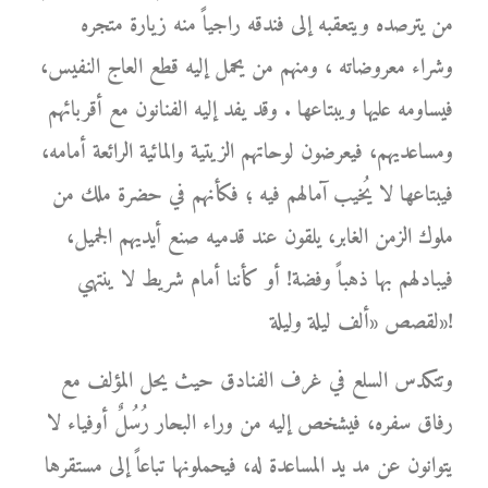
من يترصده ويتعقبه إلى فندقه راجياً منه زيارة متجره
وشراء معروضاته ، ومنهم من يحمل إليه قطع العاج النفيس،
فيساومه عليها ويبتاعها . وقد يفد إليه الفنانون مع أقربائهم
ومساعديهم، فيعرضون لوحاتهم الزيتية والمائية الرائعة أمامه،
فيبتاعها لا يُخيب آمالهم فيه ؛ فكأنهم في حضرة ملك من
ملوك الزمن الغابر، يلقون عند قدميه صنع أيديهم الجميل،
فيبادلهم بها ذهباً وفضة! أو كأننا أمام شريط لا ينتهي
لقصص «ألف ليلة وليلة»!
وتتكدس السلع في غرف الفنادق حيث يحل المؤلف مع
رفاق سفره، فيشخص إليه من وراء البحار رُسُلٌ أوفياء لا
يتوانون عن مد يد المساعدة له، فيحملونها تباعاً إلى مستقرها