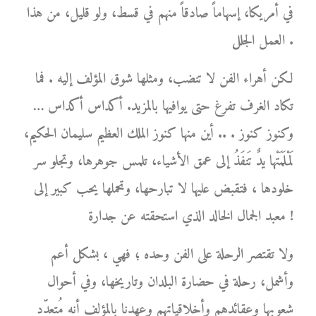
في أمريكا، إسهاماً صادقاً منهم في قسط، ولو قليل، من هذا
العمل الجلل .
لكن أهراء الفن لا تنضب، ومثلها شوق المؤلف إليه . فما
تكاد الغرف تفرغ حتى يوافيها بالمزيد. أكداس أكداس …
وكنوز كنوز . .. أين منها كنوز الملك العظيم سليمان الحكيم،
لَمْلَمَتْها يدٌ تَنفَذُ إلى عمق الأشياء، تلمس جوهرها، وتجلو سر
خلودها ، فتقبض عليها لا تبارحها، وتحملها يحب كبير إلى
معبد الجمال الخالد الذي استحقته عن جدارة !
ولا تقتصر الرحلة على الفن وحده ؛ فهي ، بشكل أعم
وأشمل، رحلة في حضارة البلدان وتاريخها، وفي أحوال
شعوبها وعقائدهم وأخلاقياتهم وعهدنا بالمؤلف أنه مُتعدّد