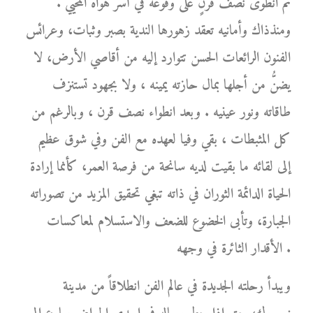
ثم انطوى نصف قرنٍ على وقوعه في أسر هواه المحيي .
ومنذذاك وأمانيه تعقد زهورها الندية بصبر وثبات، وعرائس
الفنون الرائعات الحسن تتوارد إليه من أقاصي الأرض، لا
يضنُّ من أجلها بمال حازته يمينه ، ولا بجهود تستنزف
طاقاته ونور عينيه . وبعد انطواء نصف قرن ، وبالرغم من
كل المثبطات ، بقي وفيا لعهده مع الفن وفي شوق عظيم
إلى لقائه ما بقيت لديه سانحة من فرصة العمر، كأنما إرادة
الحياة الدائمة الثوران في ذاته تبغي تحقيق المزيد من تصوراته
الجبارة، وتأبى الخضوع للضعف والاستسلام لمعاكسات
الأقدار الثائرة في وجهه .
ويبدأ رحلته الجديدة في عالم الفن انطلاقاً من مدينة