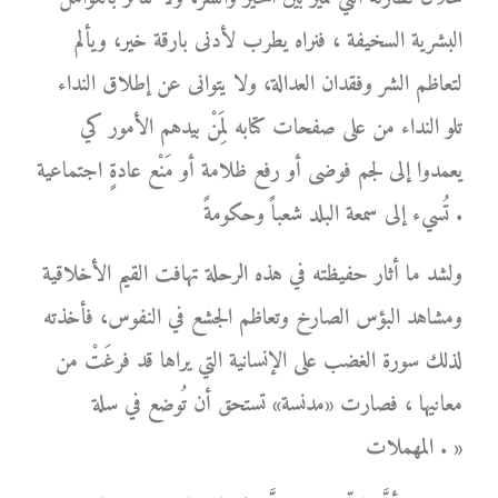
البشرية السخيفة ، فنراه يطرب لأدنى بارقة خير، ويألم
لتعاظم الشر وفقدان العدالة، ولا يتوانى عن إطلاق النداء
تلو النداء من على صفحات كتابه لِمَنْ بيدهم الأمور كي
يعمدوا إلى لجم فوضى أو رفع ظلامة أو مَنْع عادةٍ اجتماعية
تُسيء إلى سمعة البلد شعباً وحكومةً .
ولشد ما أثار حفيظته في هذه الرحلة تهافت القيم الأخلاقية
ومشاهد البؤس الصارخ وتعاظم الجشع في النفوس، فأخذته
لذلك سورة الغضب على الإنسانية التي يراها قد فرغَتْ من
معانيها ، فصارت «مدنسة» تستحق أن تُوضع في سلة
المهملات . »