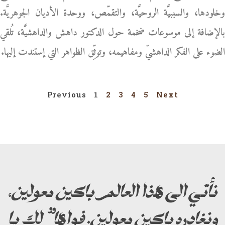
وخلودها، والسببيَّة الروحيَّة، والتقمّص، ووحدة الأديان الجوهريَّة.
بالإضافة إلى موسوعات ضخمة حول الدكتور داهش والداهشيَّة، تُلقي
الضوء على الفكر الداهشيّ ومفاهيمه، وتوثِّق الظواهر التي إستندت إليها.
Previous
1
2
3
4
5
Next
نأتي الى هذا العالم باكين معولين،
ونغادره باكين معولين. فواها” لك يا