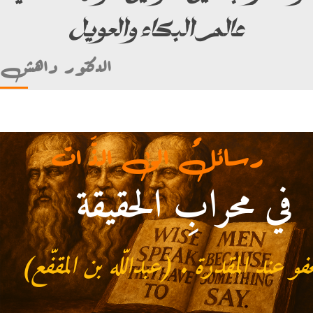
عالم البكاء والعويل
الدكتور داهش
رسائلٌ الى الذَّ ات
في محرابِ الحقيقة
قدرة . (عبداللّه بن المقفّع)