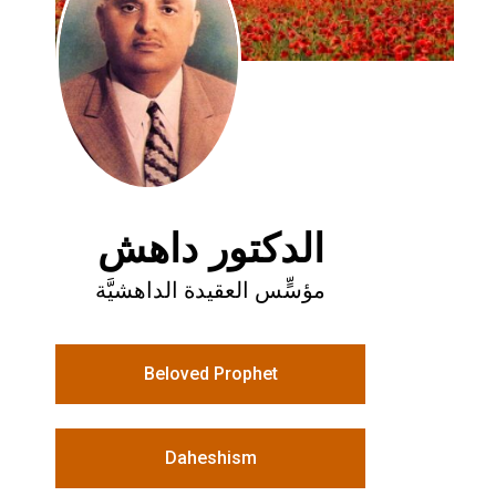
الدكتور داهش
مؤسٍّس العقيدة الداهشيَّة
Beloved Prophet
Daheshism