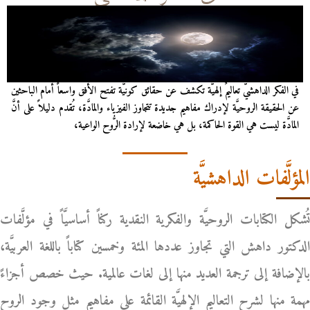
في الفكر الداهشيّ تعاليمٌ إلهيَّة تكشف عن حقائق كونيَّة تفتح الأفق واسعاً أمام الباحثين
عن الحقيقة الروحيَّة لإدراك مفاهيم جديدة تتجاوز الفيزياء والمادَّة، تُقدم دليلاً على أنَّ
المادَّة ليست هي القوة الحاكمة، بل هي خاضعة لإرادة الرُّوح الواعية،
المؤلَّفات الداهشيَّة
تُشكل الكتابات الروحيَّة والفكرية النقدية ركناً أساسيَّاً في مؤلَّفات
الدكتور داهش التي تجاوز عددها المئة وخمسين كتاباً باللغة العربيَّة،
بالإضافة إلى ترجمة العديد منها إلى لغات عالمية. حيث خصص أجزاءً
مهمة منها لشرح التعاليم الإلهيَّة القائمة على مفاهيم مثل وجود الروح