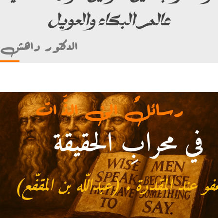
عالم البكاء والعويل
الدكتور داهش
رسائلٌ الى الذَّ ات
في محرابِ الحقيقة
مقدرة . (عبداللّه بن المقفّع)