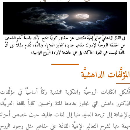
في الفكر الداهشيّ تعاليمٌ إلهيَّة تكشف عن حقائق كونيَّة تفتح الأفق واسعاً أمام الباحثين
عن الحقيقة الروحيَّة لإدراك مفاهيم جديدة تتجاوز الفيزياء والمادَّة، تُقدم دليلاً على أنَّ
المادَّة ليست هي القوة الحاكمة، بل هي خاضعة لإرادة الرُّوح الواعية،
المؤلَّفات الداهشيَّة
تُشكل الكتابات الروحيَّة والفكرية النقدية ركناً أساسيَّاً في مؤلَّفات
الدكتور داهش التي تجاوز عددها المئة وخمسين كتاباً باللغة العربيَّة،
بالإضافة إلى ترجمة العديد منها إلى لغات عالمية. حيث خصص أجزاءً
مهمة منها لشرح التعاليم الإلهيَّة القائمة على مفاهيم مثل وجود الروح