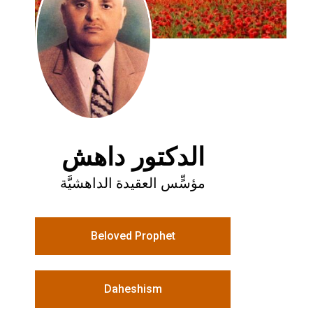
الدكتور داهش
مؤسٍّس العقيدة الداهشيَّة
Beloved Prophet
Daheshism