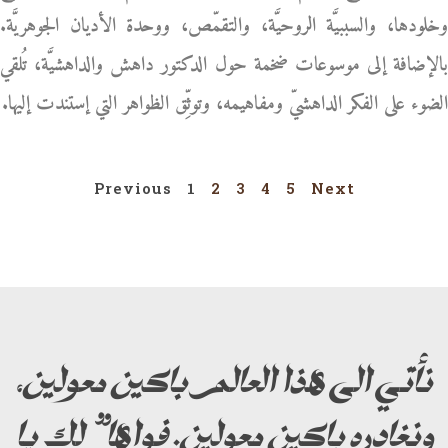
وخلودها، والسببيَّة الروحيَّة، والتقمّص، ووحدة الأديان الجوهريَّة.
بالإضافة إلى موسوعات ضخمة حول الدكتور داهش والداهشيَّة، تُلقي
الضوء على الفكر الداهشيّ ومفاهيمه، وتوثِّق الظواهر التي إستندت إليها.
Previous
1
2
3
4
5
Next
نأتي الى هذا العالم باكين معولين،
ونغادره باكين معولين. فواها” لك يا