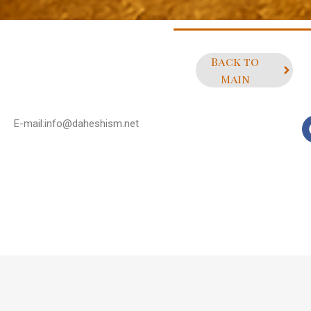
Back to
Main
E-mail:info@daheshism.net