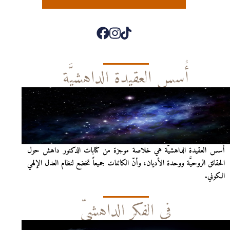
أُسس العقيدة الداهشيَّة
أُسس العقيدة الداهشيّة هي خلاصة موجزة من كتابات الدكتور داهش حول
الحقائق الروحيَّة ووحدة الأديان، وأنّ الكائنات جميعاً تخضع لنظام العدل الإلهي
الكوني.
في الفكر الداهشيّ