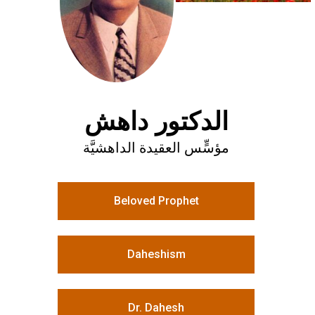
الدكتور داهش
مؤسٍّس العقيدة الداهشيَّة
Beloved Prophet
Daheshism
Dr. Dahesh