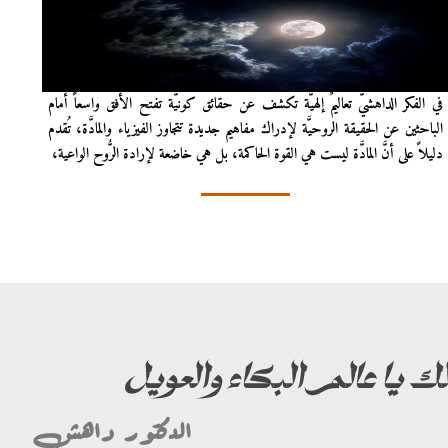
في الفكر الداهشيّ تعاليمٌ إلهيَّة تكشف عن حقائق كونيَّة تفتح الأفق واسعاً أمام
الباحثين عن الحقيقة الروحيَّة لإدراك مفاهيم جديدة تتجاوز الفيزياء والمادَّة، تُقدم
دليلاً على أنَّ المادَّة ليست هي القوة الحاكمة، بل هي خاضعة لإرادة الرُّوح الواعية،
 لك يا عالم البكاء والعويل
الدكتور داهش