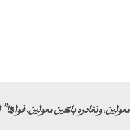
عولين، ونغادره باكين معولين. فواها”