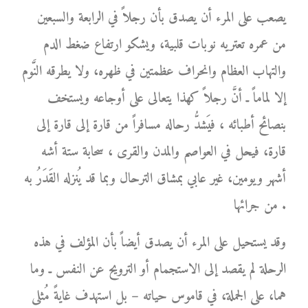
يصعب على المرء أن يصدق بأن رجلاً في الرابعة والسبعين
من عمره تعتريه نوبات قلبية، ويشكو ارتفاع ضغط الدم
والتهاب العظام وانحراف عظمتين في ظهره، ولا يطرقه النَّوم
إلا لماماً ـ أنَّ رجلاً كهذا يتعالى على أوجاعه ويستخف
بنصائح أطبائه ، فيَشدُّ رحاله مسافراً من قارة إلى قارة إلى
قارة، فيحل في العواصم والمدن والقرى ، سحابة ستة أشه
أشهر ويومين، غير عابي بمشاق الترحال وبما قد يُنزله القَدَرُ به
من جرائها .
وقد يستحيل على المرء أن يصدق أيضاً بأن المؤلف في هذه
الرحلة لم يقصد إلى الاستجمام أو الترويح عن النفس ـ وما
هما، على الجملة، في قاموس حياته – بل استهدف غايةً مُثلى