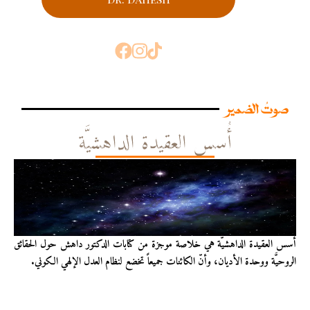
صوتُ الضمير
أُسس العقيدة الداهشيَّة
أُسس العقيدة الداهشيّة هي خلاصة موجزة من كتابات الدكتور داهش حول الحقائق
الروحيَّة ووحدة الأديان، وأنّ الكائنات جميعاً تخضع لنظام العدل الإلهي الكوني.