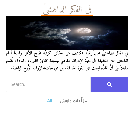
في الفكر الداهشيّ
في الفكر الداهشيّ تعاليمٌ إلهيَّة تكشف عن حقائق كونيَّة تفتح الأفق واسعاً أمام
الباحثين عن الحقيقة الروحيَّة لإدراك مفاهيم جديدة تتجاوز الفيزياء والمادَّة، تُقدم
دليلاً على أنَّ المادَّة ليست هي القوة الحاكمة، بل هي خاضعة لإرادة الرُّوح الواعية،
مؤلَّفات داهش
All