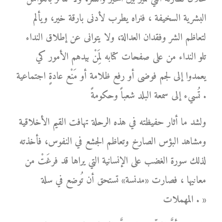
البشرية السخيفة ، فنراه يطرب لأدنى بارقة خير، ويألم
لتعاظم الشر وفقدان العدالة، ولا يتوانى عن إطلاق النداء
تلو النداء من على صفحات كتابه لِمَنْ بيدهم الأمور كي
يعمدوا إلى لجم فوضى أو رفع ظلامة أو مَنْع عادةٍ اجتماعية
تُسيء إلى سمعة البلد شعباً وحكومةً .
ولشد ما أثار حفيظته في هذه الرحلة تهافت القيم الأخلاقية
ومشاهد البؤس الصارخ وتعاظم الجشع في النفوس، فأخذته
لذلك سورة الغضب على الإنسانية التي يراها قد فرغَتْ من
معانيها ، فصارت «مدنسة» تستحق أن تُوضع في سلة
المهملات . »