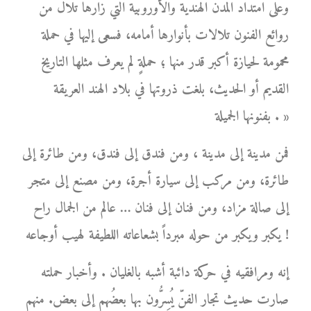
وعلى امتداد المدن الهندية والأوروبية التي زارها تلال من
روائع الفنون تلالات بأنوارها أمامه، فسعى إليها في حملة
محمومة لحيازة أكبر قدر منها ؛ حملةٍ لم يعرف مثلها التاريخ
القديم أو الحديث، بلغت ذروتها في بلاد الهند العريقة
بفنونها الجميلة . »
فمن مدينة إلى مدينة ، ومن فندق إلى فندق، ومن طائرة إلى
طائرة، ومن مركب إلى سيارة أجرة، ومن مصنع إلى متجر
إلى صالة مزاد، ومن فنان إلى فنان … عالم من الجمال راح
يكبر ويكبر من حوله مبرداً بشعاعاته اللطيفة لهيب أوجاعه !
إنه ومرافقيه في حركة دائبة أشبه بالغليان . وأخبار حملته
صارت حديث تجار الفنّ يُسِرُّون بها بعضُهم إلى بعض. منهم