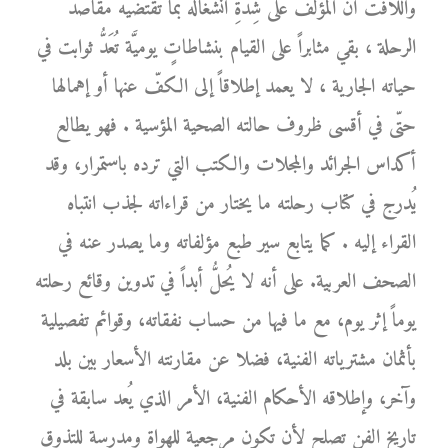
واللافت أنَّ المؤلّف على شِدَّةِ انشغاله بما تقتضيه مقاصد
الرحلة ، بقي مثابراً على القيام بنشاطاتٍ يوميَّة تُعَدُّ ثوابت في
حياته الجارية ، لا يعمد إطلاقاً إلى الكفّ عنها أو إهمالها
حتّى في أقسى ظروف حالته الصحية المؤسية . فهو يطالع
أكداس الجرائد والمجلات والكتب التي ترده باستمرار، وقد
يُدرج في كتاب رحلته ما يختار من قراءاته لجذب انتباه
القراء إليه . كما يتابع سير طبع مؤلفاته وما يصدر عنه في
الصحف العربية. على أنه لا يُحلُّ أبداً في تدوين وقائع رحلته
يوماً إثر يوم، مع ما فيها من حساب نفقاته، وقوائم تفصيلية
بأثمان مشترياته الفنية، فضلا عن مقارنته الأسعار بين بلد
وآخر، وإطلاقه الأحكام الفنية، الأمر الذي يُعد سابقة في
تاريخ الفن تصلح لأن تكون مرجعية للهواة ومدرسة للتذوق