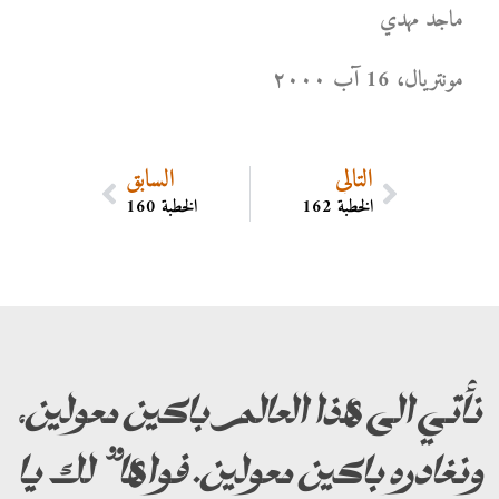
ماجد مهدي
مونتریال، 16 آب ۲۰۰۰
التالي
السابق
الخطبة 162
الخطبة 160
نأتي الى هذا العالم باكين معولين،
ونغادره باكين معولين. فواها” لك يا