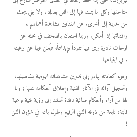
نيويورك، حتى إذا حط رحاله في إحدى الحواضر سارع إلى
متاحفها وكل ما يمت فيها إلى الفن بصلة . ولا يني يبحث
من مدينة إلى أخرى، عن الفنانين لمشاهدة أعمالهم ،
واقتنائها إذا أمكن. وربما استعان بالصحف في بحثه عن
لوحات نادرة يرى فيها تفرداً وإبداعاً، فيُعلن فيها عن رغبته
في ابتياعها .
وهو، كعادته يبادر إلى تدوين مشاهداته اليومية بتفاصيلها،
وتسجيل آرائه في الآثار الفنية وإطلاق أحكامه عليها ؛ ويا
لها من آراء وأحكام صائبة نافذة تستند إلى رؤية فنية واعية
ثابتة، نابعة من ذوقه الفني الرفيع وطول باعه في شؤون الفن
!