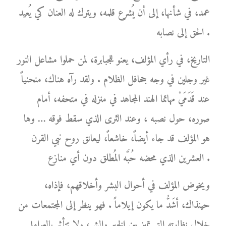
عمد، في شأنها، إلى أن يُشرع قلمه، ويترك له العنان كي يُعيد
الحق إلى نصابه .
التاريخ، في رأي المؤلف، يعنو للجبابرة، لمن حملوا مشاعل النور
غير وجلين في وجه جحافل الظلام . ولقد رآه هناك، منحنياً
عند قَدَمَيْ مهاتما الهند المجاهد في منزله في متحفه، أمام
صوره، حول نصبه ، وعند الثرى الذي سقط فوقه … وها
هو المؤلف قد جاء أيضاً، خاشعاً، ليعانق روح نبي القرن
العشرين الذي محضه حُبَّه المُطلق دون أي منازع .
ويخوض المؤلف في أحوال البشر وأخلاقهم، فإذاه،
حينذاك، أشَدُّ ما يكون إيلاماً . فهو ينظر إلى المجتمعات من
خلال نظارته التي تميز بين الخير والشر، ولا تتأثر بالعوامل