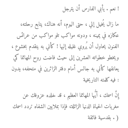
نعم . يأبي الفارس أن يترجل !
ما زال يُخيل إلي ، حتى اليوم، أنه هناك، يتابع رحلته،
عكازه في يمينه ، ودونه مواكب تلو مواكب من عرائس
الفنون يحاول أن يُروي غليله إليها ! كأني به يتقدم بخشوع ،
ويخطو خطواته العشرين إلى حيث فاضت روح المهاتما كي
يعانقها كأني به جالس أمام دفتر الزائرين في متحفه، يدون
فيه كلمته التاريخية :
إِنَّ اسمك ، أيُّها المهاتما العظيم ، قد خلده عزوفك عن
مغريات الحياة الدنيا الزائلة، فإذا بملايين الشفاه تردد اسمك
بقدسية فائقة . )