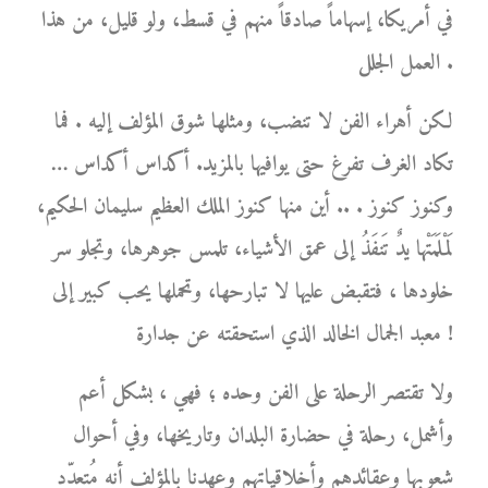
في أمريكا، إسهاماً صادقاً منهم في قسط، ولو قليل، من هذا
العمل الجلل .
لكن أهراء الفن لا تنضب، ومثلها شوق المؤلف إليه . فما
تكاد الغرف تفرغ حتى يوافيها بالمزيد. أكداس أكداس …
وكنوز كنوز . .. أين منها كنوز الملك العظيم سليمان الحكيم،
لَمْلَمَتْها يدٌ تَنفَذُ إلى عمق الأشياء، تلمس جوهرها، وتجلو سر
خلودها ، فتقبض عليها لا تبارحها، وتحملها يحب كبير إلى
معبد الجمال الخالد الذي استحقته عن جدارة !
ولا تقتصر الرحلة على الفن وحده ؛ فهي ، بشكل أعم
وأشمل، رحلة في حضارة البلدان وتاريخها، وفي أحوال
شعوبها وعقائدهم وأخلاقياتهم وعهدنا بالمؤلف أنه مُتعدّد