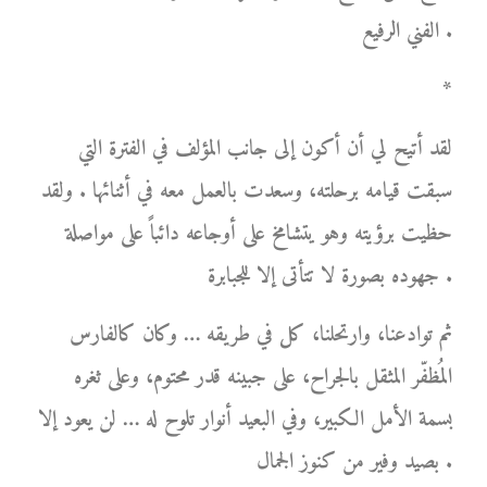
الفني الرفيع .
*
لقد أتيح لي أن أكون إلى جانب المؤلف في الفترة التي
سبقت قيامه برحلته، وسعدت بالعمل معه في أثنائها . ولقد
حظيت برؤيته وهو يتشامخ على أوجاعه دائباً على مواصلة
جهوده بصورة لا تتأتى إلا للجبابرة .
ثم توادعنا، وارتحلنا، كل في طريقه … وكان كالفارس
المُظفّر المثقل بالجراح، على جبينه قدر محتوم، وعلى ثغره
بسمة الأمل الكبير، وفي البعيد أنوار تلوح له … لن يعود إلا
بصيد وفير من كنوز الجمال .