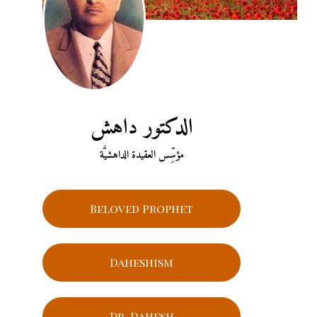
الدكتور داهش
مؤسِّس العقيدة الداهشيَّة
Beloved Prophet
Daheshism
Dr. Dahesh