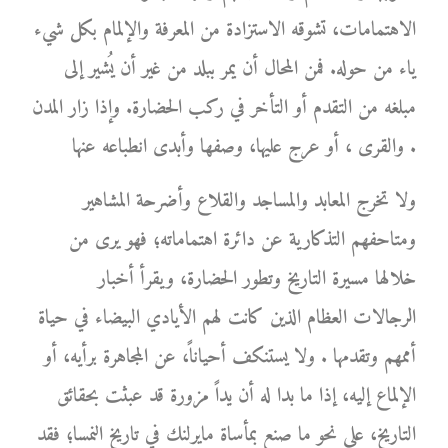
الاهتمامات، تشوقه الاستزادة من المعرفة والإلمام بكل شيء
ياء من حوله. فمن المحال أن يمر ببلد من غير أن يُشير إلى
مبلغه من التقدم أو التأخر في ركب الحضارة. وإذا زار المدن
والقرى ، أو عرج عليها، وصفها وأبدى انطباعه عنها .
ولا تخرج المعابد والمساجد والقلاع وأضرحة المشاهير
ومتاحفهم التذكارية عن دائرة اهتماماته؛ فهو يرى من
خلالها مسيرة التاريخ وتطور الحضارة، ويقرأ أخبار
الرجالات العظام الذين كانت لهم الأيادي البيضاء في حياة
أممهم وتقدمها . ولا يستنكف أحياناً، عن المجاهرة برأيه، أو
الإلماع إليه، إذا ما بدا له أن يداً مزورة قد عبثت بحقائق
التاريخ، على نحو ما صنع بمأساة مايرلنك في تاريخ النمسا؛ فقد