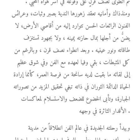
ثم انطوى نصف قرنٍ على وقوعه في أسر هواه المحيي .
ومنذذاك وأمانيه تعقد زهورها الندية بصبر وثبات، وعرائس
الفنون الرائعات الحسن تتوارد إليه من أقاصي الأرض، لا
يضنُّ من أجلها بمال حازته يمينه ، ولا بجهود تستنزف
طاقاته ونور عينيه . وبعد انطواء نصف قرن ، وبالرغم من
كل المثبطات ، بقي وفيا لعهده مع الفن وفي شوق عظيم
إلى لقائه ما بقيت لديه سانحة من فرصة العمر، كأنما إرادة
الحياة الدائمة الثوران في ذاته تبغي تحقيق المزيد من تصوراته
الجبارة، وتأبى الخضوع للضعف والاستسلام لمعاكسات
الأقدار الثائرة في وجهه .
ويبدأ رحلته الجديدة في عالم الفن انطلاقاً من مدينة