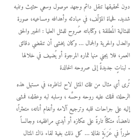
دون تحقيقها تنقل دائم وجهد موصول وسعي حثيث وتنبه
شديد. فحياة المؤلّف، في مبادئه وأهدافه ومساعيه، صورة
للمثالية المُطلقة ؛ وكتاباته صُروح للمثل العليا : الخير والحق
والعدل والحرية والجمال … وكان يخشى أن تنقضي دقائق
العمر، فلا يجني منها ثماره المرجوة أو يُضيف في خلالها
لبناتٍ جديدةً إلى صروحه الخالدة .
تُرى أي مثال من تلك المثل لاح لناظره، في مستهل هذه
الرحلة، فملك عليه روحه وحسَّه ، وسلبه لبه وعقله، فمشى
إليه على جراحات قلبه وترجيع آلامه وأنغام أناته، متعثراً،
ناهضاً، متكئاً تارةً على عكازه أو أيدي مرافقيه، وجالساً
طوراً في عَرَبَةٍ نقالة … كل ذلك بغية لقاء ذاك المثال