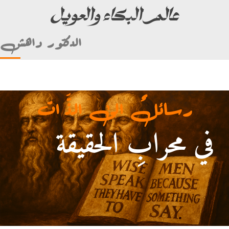
عالم البكاء والعويل
الدكتور داهش
رسائلٌ الى الذَّ ات
في محرابِ الحقيقة
أمام علي بن أبي طالب)