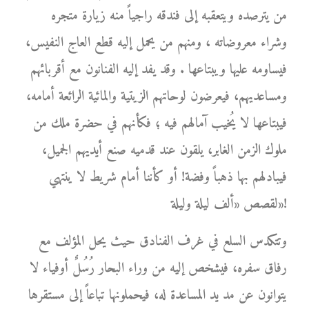
من يترصده ويتعقبه إلى فندقه راجياً منه زيارة متجره
وشراء معروضاته ، ومنهم من يحمل إليه قطع العاج النفيس،
فيساومه عليها ويبتاعها . وقد يفد إليه الفنانون مع أقربائهم
ومساعديهم، فيعرضون لوحاتهم الزيتية والمائية الرائعة أمامه،
فيبتاعها لا يُخيب آمالهم فيه ؛ فكأنهم في حضرة ملك من
ملوك الزمن الغابر، يلقون عند قدميه صنع أيديهم الجميل،
فيبادلهم بها ذهباً وفضة! أو كأننا أمام شريط لا ينتهي
لقصص «ألف ليلة وليلة»!
وتتكدس السلع في غرف الفنادق حيث يحل المؤلف مع
رفاق سفره، فيشخص إليه من وراء البحار رُسُلٌ أوفياء لا
يتوانون عن مد يد المساعدة له، فيحملونها تباعاً إلى مستقرها