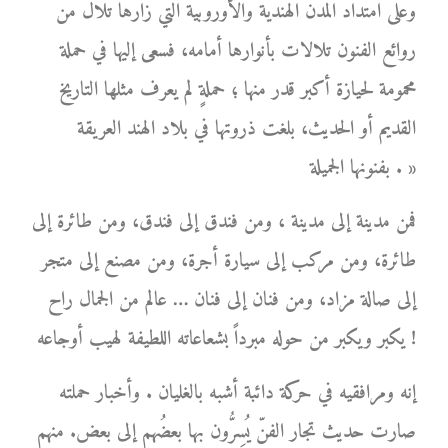
وعلى امتداد المدن الهندية والأوروبية التي زارها تلال من
روائع الفنون تلالات بأنوارها أمامه، فسعى إليها في حملة
محمومة لحيازة أكبر قدر منها ؛ حملةٍ لم يعرف مثلها التاريخ
القديم أو الحديث، بلغت ذروتها في بلاد الهند العريقة
بفنونها الجميلة . »
فمن مدينة إلى مدينة ، ومن فندق إلى فندق، ومن طائرة إلى
طائرة، ومن مركب إلى سيارة أجرة، ومن مصنع إلى متجر
إلى صالة مزاد، ومن فنان إلى فنان … عالم من الجمال راح
يكبر ويكبر من حوله مبرداً بشعاعاته اللطيفة لهيب أوجاعه !
إنه ومرافقيه في حركة دائبة أشبه بالغليان . وأخبار حملته
صارت حديث تجار الفنّ يُسِرُّون بها بعضُهم إلى بعض. منهم