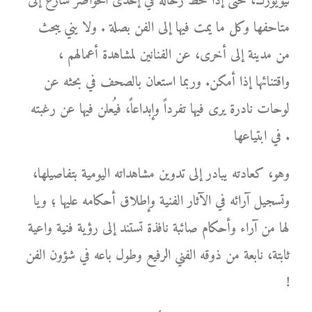
نيويورك، حتى إذا حط رحاله في إحدى الحواضر سارع إلى
متاحفها وكل ما يمت فيها إلى الفن بصلة . ولا يني يبحث
من مدينة إلى أخرى، عن الفنانين لمشاهدة أعمالهم ،
واقتنائها إذا أمكن. وربما استعان بالصحف في بحثه عن
لوحات نادرة يرى فيها تفرداً وإبداعاً، فيُعلن فيها عن رغبته
في ابتياعها .
وهو، كعادته يبادر إلى تدوين مشاهداته اليومية بتفاصيلها،
وتسجيل آرائه في الآثار الفنية وإطلاق أحكامه عليها ؛ ويا
لها من آراء وأحكام صائبة نافذة تستند إلى رؤية فنية واعية
ثابتة، نابعة من ذوقه الفني الرفيع وطول باعه في شؤون الفن
!