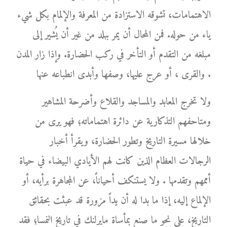
الاهتمامات، تشوقه الاستزادة من المعرفة والإلمام بكل شيء
ياء من حوله. فمن المحال أن يمر ببلد من غير أن يُشير إلى
مبلغه من التقدم أو التأخر في ركب الحضارة. وإذا زار المدن
والقرى ، أو عرج عليها، وصفها وأبدى انطباعه عنها .
ولا تخرج المعابد والمساجد والقلاع وأضرحة المشاهير
ومتاحفهم التذكارية عن دائرة اهتماماته؛ فهو يرى من
خلالها مسيرة التاريخ وتطور الحضارة، ويقرأ أخبار
الرجالات العظام الذين كانت لهم الأيادي البيضاء في حياة
أممهم وتقدمها . ولا يستنكف أحياناً، عن المجاهرة برأيه، أو
الإلماع إليه، إذا ما بدا له أن يداً مزورة قد عبثت بحقائق
التاريخ، على نحو ما صنع بمأساة مايرلنك في تاريخ النمسا؛ فقد