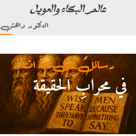
عالم البكاء والعويل
الدكتور داهش
رسائلٌ الى الذَّ ات
في محرابِ الحقيقة
أمام علي بن أبي طالب)