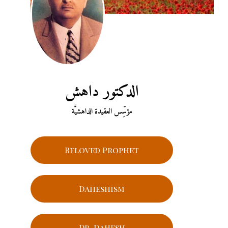
الدكتور داهش
مؤسِّس العقيدة الداهشيَّة
Beloved Prophet
Daheshism
Dr. Dahesh