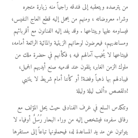
من يترصده ويتعقبه إلى فندقه راجياً منه زيارة متجره
وشراء معروضاته ، ومنهم من يحمل إليه قطع العاج النفيس،
فيساومه عليها ويبتاعها . وقد يفد إليه الفنانون مع أقربائهم
ومساعديهم، فيعرضون لوحاتهم الزيتية والمائية الرائعة أمامه،
فيبتاعها لا يُخيب آمالهم فيه ؛ فكأنهم في حضرة ملك من
ملوك الزمن الغابر، يلقون عند قدميه صنع أيديهم الجميل،
فيبادلهم بها ذهباً وفضة! أو كأننا أمام شريط لا ينتهي
لقصص «ألف ليلة وليلة»!
وتتكدس السلع في غرف الفنادق حيث يحل المؤلف مع
رفاق سفره، فيشخص إليه من وراء البحار رُسُلٌ أوفياء لا
يتوانون عن مد يد المساعدة له، فيحملونها تباعاً إلى مستقرها