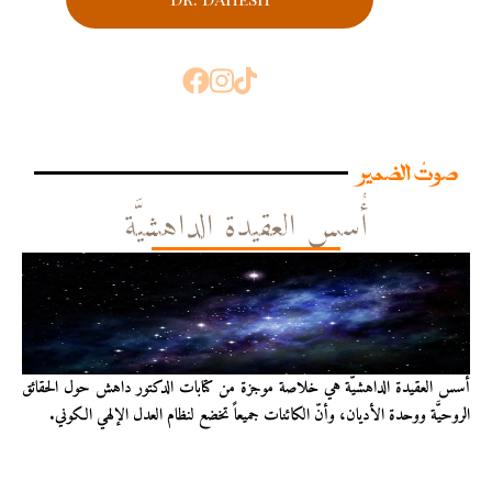
صوتُ الضمير
أُسس العقيدة الداهشيَّة
أُسس العقيدة الداهشيّة هي خلاصة موجزة من كتابات الدكتور داهش حول الحقائق
الروحيَّة ووحدة الأديان، وأنّ الكائنات جميعاً تخضع لنظام العدل الإلهي الكوني.