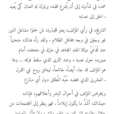
عمد، في شأنها، إلى أن يُشرع قلمه، ويترك له العنان كي يُعيد
الحق إلى نصابه .
التاريخ، في رأي المؤلف، يعنو للجبابرة، لمن حملوا مشاعل النور
غير وجلين في وجه جحافل الظلام . ولقد رآه هناك، منحنياً
عند قَدَمَيْ مهاتما الهند المجاهد في منزله في متحفه، أمام
صوره، حول نصبه ، وعند الثرى الذي سقط فوقه … وها
هو المؤلف قد جاء أيضاً، خاشعاً، ليعانق روح نبي القرن
العشرين الذي محضه حُبَّه المُطلق دون أي منازع .
ويخوض المؤلف في أحوال البشر وأخلاقهم، فإذاه،
حينذاك، أشَدُّ ما يكون إيلاماً . فهو ينظر إلى المجتمعات من
خلال نظارته التي تميز بين الخير والشر، ولا تتأثر بالعوامل