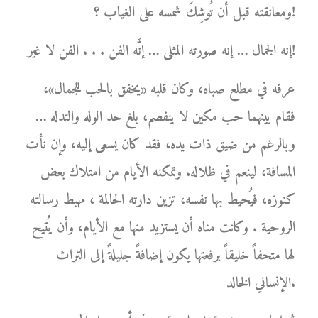
ومعانقته قبل أن تُوشِكَ شمسه على الغياب ؟!
إنه الجمال … إنه صورته المثلى … إنَّه الفن . . . الفن لا غير!
عرفه في مطلع صباه، وكان قلبه «يخفق بالحب للجمال»،
فقام بينهما حب مكين لا ينفصم، بلغ حد الوله والتدله …
وبالرغم من ضيق ذات يده، فقد كان يسعى إليه، وإن نأت
المسافة، لينعم في ظلاله. وتمكنه الأيام من امتلاك بعض
كنوزه، فيُحيط بها نفسه، تزين دارته الحالمة ، مهبط رسالته
الروحية . وكانت مناه أن يستزيد منها مع الأيام، وأن يُتيح
لها متحفاً خليقاً برفعتها يكون إضافةً جليلةً إلى التراث
الإنساني الخالد.