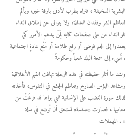
البشرية السخيفة ، فنراه يطرب لأدنى بارقة خير، ويألم
لتعاظم الشر وفقدان العدالة، ولا يتوانى عن إطلاق النداء
تلو النداء من على صفحات كتابه لِمَنْ بيدهم الأمور كي
يعمدوا إلى لجم فوضى أو رفع ظلامة أو مَنْع عادةٍ اجتماعية
تُسيء إلى سمعة البلد شعباً وحكومةً .
ولشد ما أثار حفيظته في هذه الرحلة تهافت القيم الأخلاقية
ومشاهد البؤس الصارخ وتعاظم الجشع في النفوس، فأخذته
لذلك سورة الغضب على الإنسانية التي يراها قد فرغَتْ من
معانيها ، فصارت «مدنسة» تستحق أن تُوضع في سلة
المهملات . »