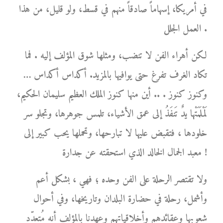
في أمريكا، إسهاماً صادقاً منهم في قسط، ولو قليل، من هذا
العمل الجلل .
لكن أهراء الفن لا تنضب، ومثلها شوق المؤلف إليه . فما
تكاد الغرف تفرغ حتى يوافيها بالمزيد. أكداس أكداس …
وكنوز كنوز . .. أين منها كنوز الملك العظيم سليمان الحكيم،
لَمْلَمَتْها يدٌ تَنفَذُ إلى عمق الأشياء، تلمس جوهرها، وتجلو سر
خلودها ، فتقبض عليها لا تبارحها، وتحملها يحب كبير إلى
معبد الجمال الخالد الذي استحقته عن جدارة !
ولا تقتصر الرحلة على الفن وحده ؛ فهي ، بشكل أعم
وأشمل، رحلة في حضارة البلدان وتاريخها، وفي أحوال
شعوبها وعقائدهم وأخلاقياتهم وعهدنا بالمؤلف أنه مُتعدّد