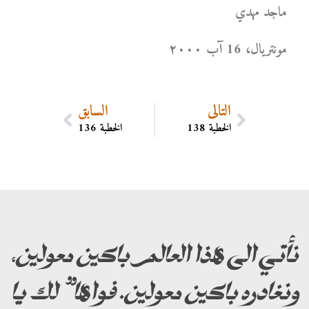
ماجد مهدي
مونتریال، 16 آب ۲۰۰۰
التالي
السابق
الخطبة 138
الخطبة 136
نأتي الى هذا العالم باكين معولين،
ونغادره باكين معولين. فواها” لك يا