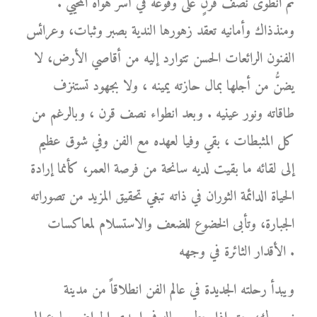
ثم انطوى نصف قرنٍ على وقوعه في أسر هواه المحيي .
ومنذذاك وأمانيه تعقد زهورها الندية بصبر وثبات، وعرائس
الفنون الرائعات الحسن تتوارد إليه من أقاصي الأرض، لا
يضنُّ من أجلها بمال حازته يمينه ، ولا بجهود تستنزف
طاقاته ونور عينيه . وبعد انطواء نصف قرن ، وبالرغم من
كل المثبطات ، بقي وفيا لعهده مع الفن وفي شوق عظيم
إلى لقائه ما بقيت لديه سانحة من فرصة العمر، كأنما إرادة
الحياة الدائمة الثوران في ذاته تبغي تحقيق المزيد من تصوراته
الجبارة، وتأبى الخضوع للضعف والاستسلام لمعاكسات
الأقدار الثائرة في وجهه .
ويبدأ رحلته الجديدة في عالم الفن انطلاقاً من مدينة