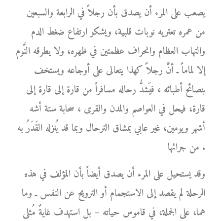
يصعب على المرء أن يصدق بأن رجلاً في الرابعة والسبعين
من عمره تعتريه نوبات قلبية، ويشكو ارتفاع ضغط الدم
والتهاب العظام وانحراف عظمتين في ظهره، ولا يطرقه النَّوم
إلا لماماً ـ أنَّ رجلاً كهذا يتعالى على أوجاعه ويستخف
بنصائح أطبائه ، فيَشدُّ رحاله مسافراً من قارة إلى قارة إلى
قارة، فيحل في العواصم والمدن والقرى ، سحابة ستة أشه
أشهر ويومين، غير عابي بمشاق الترحال وبما قد يُنزله القَدَرُ به
من جرائها .
وقد يستحيل على المرء أن يصدق أيضاً بأن المؤلف في هذه
الرحلة لم يقصد إلى الاستجمام أو الترويح عن النفس ـ وما
هما، على الجملة، في قاموس حياته – بل استهدف غايةً مُثلى