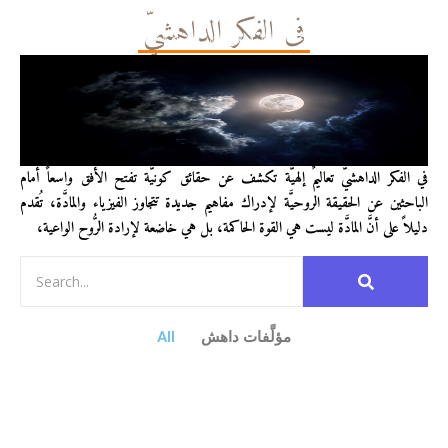
في الفكر الداهشيّ
في الفكر الداهشيّ تعاليمٌ إلهيَّة تكشف عن حقائق كونيَّة تفتح الأفق واسعاً أمام
الباحثين عن الحقيقة الروحيَّة لإدراك مفاهيم جديدة تتجاوز الفيزياء والمادَّة، تُقدم
دليلاً على أنَّ المادَّة ليست هي القوة الحاكمة، بل هي خاضعة لإرادة الرُّوح الواعية،
مؤلَّفات داهش
All