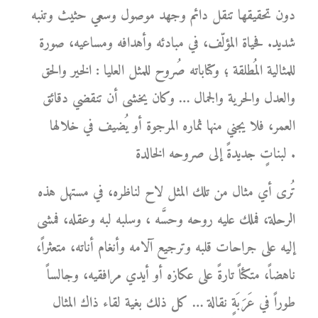
دون تحقيقها تنقل دائم وجهد موصول وسعي حثيث وتنبه
شديد. فحياة المؤلّف، في مبادئه وأهدافه ومساعيه، صورة
للمثالية المُطلقة ؛ وكتاباته صُروح للمثل العليا : الخير والحق
والعدل والحرية والجمال … وكان يخشى أن تنقضي دقائق
العمر، فلا يجني منها ثماره المرجوة أو يُضيف في خلالها
لبناتٍ جديدةً إلى صروحه الخالدة .
تُرى أي مثال من تلك المثل لاح لناظره، في مستهل هذه
الرحلة، فملك عليه روحه وحسَّه ، وسلبه لبه وعقله، فمشى
إليه على جراحات قلبه وترجيع آلامه وأنغام أناته، متعثراً،
ناهضاً، متكئاً تارةً على عكازه أو أيدي مرافقيه، وجالساً
طوراً في عَرَبَةٍ نقالة … كل ذلك بغية لقاء ذاك المثال