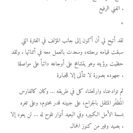
الفني الرفيع .
*
لقد أتيح لي أن أكون إلى جانب المؤلف في الفترة التي
سبقت قيامه برحلته، وسعدت بالعمل معه في أثنائها . ولقد
حظيت برؤيته وهو يتشامخ على أوجاعه دائباً على مواصلة
جهوده بصورة لا تتأتى إلا للجبابرة .
ثم توادعنا، وارتحلنا، كل في طريقه … وكان كالفارس
المُظفّر المثقل بالجراح، على جبينه قدر محتوم، وعلى ثغره
بسمة الأمل الكبير، وفي البعيد أنوار تلوح له … لن يعود إلا
بصيد وفير من كنوز الجمال .