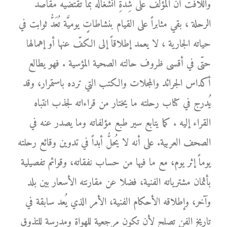
واللافت أنَّ المؤلّف على شِدَّةِ انشغاله بما تقتضيه مقاصد
الرحلة ، بقي مثابراً على القيام بنشاطاتٍ يوميَّة تُعَدُّ ثوابت في
حياته الجارية ، لا يعمد إطلاقاً إلى الكفّ عنها أو إهمالها
حتّى في أقسى ظروف حالته الصحية المؤسية . فهو يطالع
أكداس الجرائد والمجلات والكتب التي ترده باستمرار، وقد
يُدرج في كتاب رحلته ما يختار من قراءاته لجذب انتباه
القراء إليه . كما يتابع سير طبع مؤلفاته وما يصدر عنه في
الصحف العربية. على أنه لا يُحلُّ أبداً في تدوين وقائع رحلته
يوماً إثر يوم، مع ما فيها من حساب نفقاته، وقوائم تفصيلية
بأثمان مشترياته الفنية، فضلا عن مقارنته الأسعار بين بلد
وآخر، وإطلاقه الأحكام الفنية، الأمر الذي يُعد سابقة في
تاريخ الفن تصلح لأن تكون مرجعية للهواة ومدرسة للتذوق