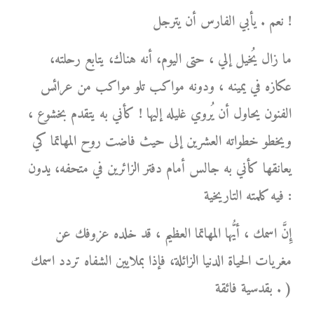
نعم . يأبي الفارس أن يترجل !
ما زال يُخيل إلي ، حتى اليوم، أنه هناك، يتابع رحلته،
عكازه في يمينه ، ودونه مواكب تلو مواكب من عرائس
الفنون يحاول أن يُروي غليله إليها ! كأني به يتقدم بخشوع ،
ويخطو خطواته العشرين إلى حيث فاضت روح المهاتما كي
يعانقها كأني به جالس أمام دفتر الزائرين في متحفه، يدون
فيه كلمته التاريخية :
إِنَّ اسمك ، أيُّها المهاتما العظيم ، قد خلده عزوفك عن
مغريات الحياة الدنيا الزائلة، فإذا بملايين الشفاه تردد اسمك
بقدسية فائقة . )