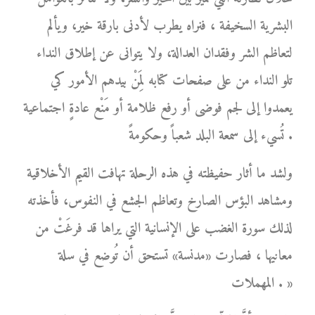
البشرية السخيفة ، فنراه يطرب لأدنى بارقة خير، ويألم
لتعاظم الشر وفقدان العدالة، ولا يتوانى عن إطلاق النداء
تلو النداء من على صفحات كتابه لِمَنْ بيدهم الأمور كي
يعمدوا إلى لجم فوضى أو رفع ظلامة أو مَنْع عادةٍ اجتماعية
تُسيء إلى سمعة البلد شعباً وحكومةً .
ولشد ما أثار حفيظته في هذه الرحلة تهافت القيم الأخلاقية
ومشاهد البؤس الصارخ وتعاظم الجشع في النفوس، فأخذته
لذلك سورة الغضب على الإنسانية التي يراها قد فرغَتْ من
معانيها ، فصارت «مدنسة» تستحق أن تُوضع في سلة
المهملات . »