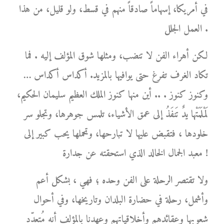
في أمريكا، إسهاماً صادقاً منهم في قسط، ولو قليل، من هذا
العمل الجلل .
لكن أهراء الفن لا تنضب، ومثلها شوق المؤلف إليه . فما
تكاد الغرف تفرغ حتى يوافيها بالمزيد. أكداس أكداس …
وكنوز كنوز . .. أين منها كنوز الملك العظيم سليمان الحكيم،
لَمْلَمَتْها يدٌ تَنفَذُ إلى عمق الأشياء، تلمس جوهرها، وتجلو سر
خلودها ، فتقبض عليها لا تبارحها، وتحملها يحب كبير إلى
معبد الجمال الخالد الذي استحقته عن جدارة !
ولا تقتصر الرحلة على الفن وحده ؛ فهي ، بشكل أعم
وأشمل، رحلة في حضارة البلدان وتاريخها، وفي أحوال
شعوبها وعقائدهم وأخلاقياتهم وعهدنا بالمؤلف أنه مُتعدّد