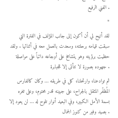
الفني الرفيع .
*
لقد أتيح لي أن أكون إلى جانب المؤلف في الفترة التي
سبقت قيامه برحلته، وسعدت بالعمل معه في أثنائها . ولقد
حظيت برؤيته وهو يتشامخ على أوجاعه دائباً على مواصلة
جهوده بصورة لا تتأتى إلا للجبابرة .
ثم توادعنا، وارتحلنا، كل في طريقه … وكان كالفارس
المُظفّر المثقل بالجراح، على جبينه قدر محتوم، وعلى ثغره
بسمة الأمل الكبير، وفي البعيد أنوار تلوح له … لن يعود إلا
بصيد وفير من كنوز الجمال .