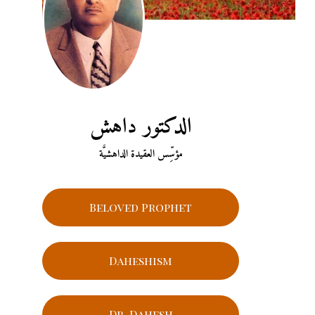
الدكتور داهش
مؤسِّس العقيدة الداهشيَّة
Beloved Prophet
Daheshism
Dr. Dahesh