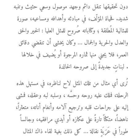
دون تحقيقها تنقل دائم وجهد موصول وسعي حثيث وتنبه
شديد. فحياة المؤلّف، في مبادئه وأهدافه ومساعيه، صورة
للمثالية المُطلقة ؛ وكتاباته صُروح للمثل العليا : الخير والحق
والعدل والحرية والجمال … وكان يخشى أن تنقضي دقائق
العمر، فلا يجني منها ثماره المرجوة أو يُضيف في خلالها
لبناتٍ جديدةً إلى صروحه الخالدة .
تُرى أي مثال من تلك المثل لاح لناظره، في مستهل هذه
الرحلة، فملك عليه روحه وحسَّه ، وسلبه لبه وعقله، فمشى
إليه على جراحات قلبه وترجيع آلامه وأنغام أناته، متعثراً،
ناهضاً، متكئاً تارةً على عكازه أو أيدي مرافقيه، وجالساً
طوراً في عَرَبَةٍ نقالة … كل ذلك بغية لقاء ذاك المثال