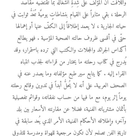
واللافت أنَّ المؤلّف على شِدَّةِ انشغاله بما تقتضيه مقاصد
الرحلة ، بقي مثابراً على القيام بنشاطاتٍ يوميَّة تُعَدُّ ثوابت في
حياته الجارية ، لا يعمد إطلاقاً إلى الكفّ عنها أو إهمالها
حتّى في أقسى ظروف حالته الصحية المؤسية . فهو يطالع
أكداس الجرائد والمجلات والكتب التي ترده باستمرار، وقد
يُدرج في كتاب رحلته ما يختار من قراءاته لجذب انتباه
القراء إليه . كما يتابع سير طبع مؤلفاته وما يصدر عنه في
الصحف العربية. على أنه لا يُحلُّ أبداً في تدوين وقائع رحلته
يوماً إثر يوم، مع ما فيها من حساب نفقاته، وقوائم تفصيلية
بأثمان مشترياته الفنية، فضلا عن مقارنته الأسعار بين بلد
وآخر، وإطلاقه الأحكام الفنية، الأمر الذي يُعد سابقة في
تاريخ الفن تصلح لأن تكون مرجعية للهواة ومدرسة للتذوق