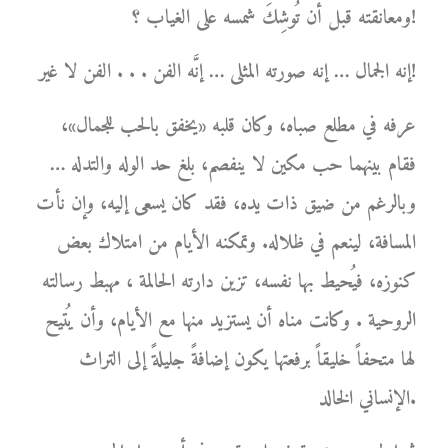
ومعانقته قبل أن تُوشِكَ شمسه على الغياب ؟!
إنه الجمال … إنه صورته المثلى … إنَّه الفن . . . الفن لا غير!
عرفه في مطلع صباه، وكان قلبه «يخفق بالحب للجمال»،
فقام بينهما حب مكين لا ينفصم، بلغ حد الوله والتدله …
وبالرغم من ضيق ذات يده، فقد كان يسعى إليه، وإن نأت
المسافة، لينعم في ظلاله. وتمكنه الأيام من امتلاك بعض
كنوزه، فيُحيط بها نفسه، تزين دارته الحالمة ، مهبط رسالته
الروحية . وكانت مناه أن يستزيد منها مع الأيام، وأن يُتيح
لها متحفاً خليقاً برفعتها يكون إضافةً جليلةً إلى التراث
الإنساني الخالد.