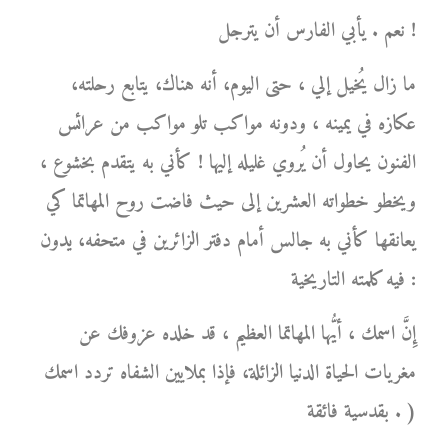
نعم . يأبي الفارس أن يترجل !
ما زال يُخيل إلي ، حتى اليوم، أنه هناك، يتابع رحلته،
عكازه في يمينه ، ودونه مواكب تلو مواكب من عرائس
الفنون يحاول أن يُروي غليله إليها ! كأني به يتقدم بخشوع ،
ويخطو خطواته العشرين إلى حيث فاضت روح المهاتما كي
يعانقها كأني به جالس أمام دفتر الزائرين في متحفه، يدون
فيه كلمته التاريخية :
إِنَّ اسمك ، أيُّها المهاتما العظيم ، قد خلده عزوفك عن
مغريات الحياة الدنيا الزائلة، فإذا بملايين الشفاه تردد اسمك
بقدسية فائقة . )