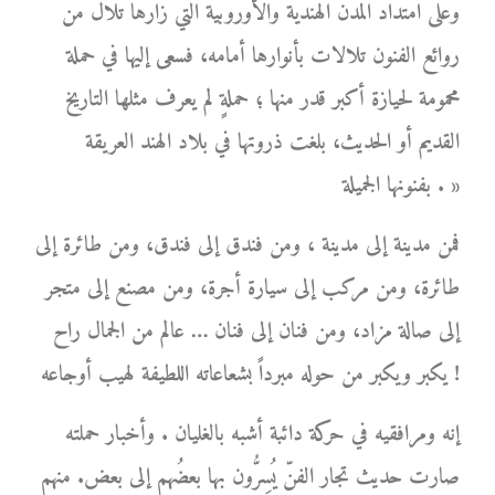
وعلى امتداد المدن الهندية والأوروبية التي زارها تلال من
روائع الفنون تلالات بأنوارها أمامه، فسعى إليها في حملة
محمومة لحيازة أكبر قدر منها ؛ حملةٍ لم يعرف مثلها التاريخ
القديم أو الحديث، بلغت ذروتها في بلاد الهند العريقة
بفنونها الجميلة . »
فمن مدينة إلى مدينة ، ومن فندق إلى فندق، ومن طائرة إلى
طائرة، ومن مركب إلى سيارة أجرة، ومن مصنع إلى متجر
إلى صالة مزاد، ومن فنان إلى فنان … عالم من الجمال راح
يكبر ويكبر من حوله مبرداً بشعاعاته اللطيفة لهيب أوجاعه !
إنه ومرافقيه في حركة دائبة أشبه بالغليان . وأخبار حملته
صارت حديث تجار الفنّ يُسِرُّون بها بعضُهم إلى بعض. منهم