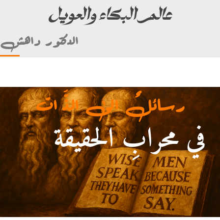
عالم البكاء والعويل
الدكتور داهش
رسائلٌ الى الذَّ ات
في محرابِ الحقيقة
لأمام علي بن أبي طالب)