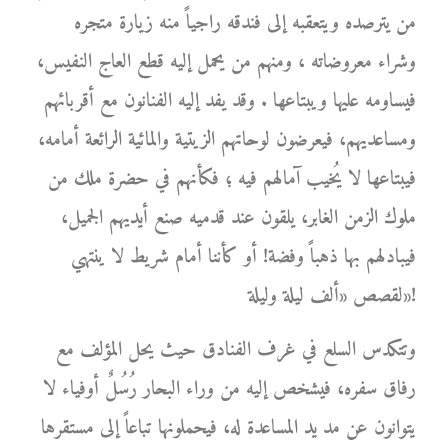
من يترصده ويتعقبه إلى فندقه راجياً منه زيارة متجره
وشراء معروضاته ، ومنهم من يحمل إليه قطع العاج النفيس،
فيساومه عليها ويبتاعها . وقد يفد إليه الفنانون مع أقربائهم
ومساعديهم، فيعرضون لوحاتهم الزيتية والمائية الرائعة أمامه،
فيبتاعها لا يُخيب آمالهم فيه ؛ فكأنهم في حضرة ملك من
ملوك الزمن الغابر، يلقون عند قدميه صنع أيديهم الجميل،
فيبادلهم بها ذهباً وفضة! أو كأننا أمام شريط لا ينتهي
لقصص «ألف ليلة وليلة»!
وتتكدس السلع في غرف الفنادق حيث يحل المؤلف مع
رفاق سفره، فيشخص إليه من وراء البحار رُسُلٌ أوفياء لا
يتوانون عن مد يد المساعدة له، فيحملونها تباعاً إلى مستقرها