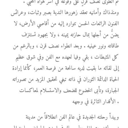
ثم انطوى نصف قرنٍ على وقوعه في أسر هواه المحيي .
ومنذذاك وأمانيه تعقد زهورها الندية بصبر وثبات، وعرائس
الفنون الرائعات الحسن تتوارد إليه من أقاصي الأرض، لا
يضنُّ من أجلها بمال حازته يمينه ، ولا بجهود تستنزف
طاقاته ونور عينيه . وبعد انطواء نصف قرن ، وبالرغم من
كل المثبطات ، بقي وفيا لعهده مع الفن وفي شوق عظيم
إلى لقائه ما بقيت لديه سانحة من فرصة العمر، كأنما إرادة
الحياة الدائمة الثوران في ذاته تبغي تحقيق المزيد من تصوراته
الجبارة، وتأبى الخضوع للضعف والاستسلام لمعاكسات
الأقدار الثائرة في وجهه .
ويبدأ رحلته الجديدة في عالم الفن انطلاقاً من مدينة