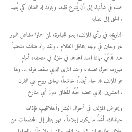
عمد، في شأنها، إلى أن يُشرع قلمه، ويترك له العنان كي يُعيد
الحق إلى نصابه .
التاريخ، في رأي المؤلف، يعنو للجبابرة، لمن حملوا مشاعل النور
غير وجلين في وجه جحافل الظلام . ولقد رآه هناك، منحنياً
عند قَدَمَيْ مهاتما الهند المجاهد في منزله في متحفه، أمام
صوره، حول نصبه ، وعند الثرى الذي سقط فوقه … وها
هو المؤلف قد جاء أيضاً، خاشعاً، ليعانق روح نبي القرن
العشرين الذي محضه حُبَّه المُطلق دون أي منازع .
ويخوض المؤلف في أحوال البشر وأخلاقهم، فإذاه،
حينذاك، أشَدُّ ما يكون إيلاماً . فهو ينظر إلى المجتمعات من
خلال نظارته التي تميز بين الخير والشر، ولا تتأثر بالعوامل