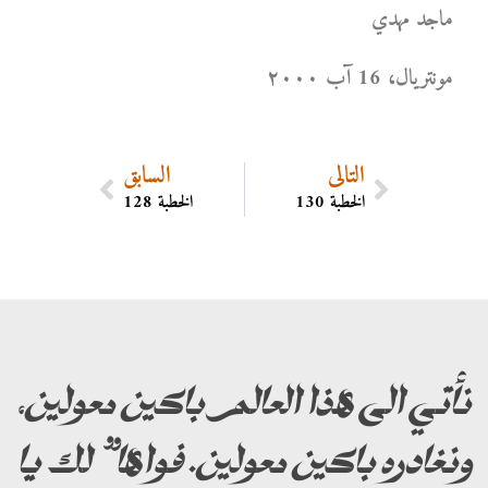
ماجد مهدي
مونتریال، 16 آب ۲۰۰۰
التالي
السابق
الخطبة 130
الخطبة 128
نأتي الى هذا العالم باكين معولين،
ونغادره باكين معولين. فواها” لك يا