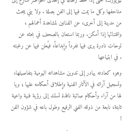
نيويورك، حتى إذا حط رحاله في إحدى الحواضر سارع إلى
متاحفها وكل ما يمت فيها إلى الفن بصلة . ولا يني يبحث
من مدينة إلى أخرى، عن الفنانين لمشاهدة أعمالهم ،
واقتنائها إذا أمكن. وربما استعان بالصحف في بحثه عن
لوحات نادرة يرى فيها تفرداً وإبداعاً، فيُعلن فيها عن رغبته
في ابتياعها .
وهو، كعادته يبادر إلى تدوين مشاهداته اليومية بتفاصيلها،
وتسجيل آرائه في الآثار الفنية وإطلاق أحكامه عليها ؛ ويا
لها من آراء وأحكام صائبة نافذة تستند إلى رؤية فنية واعية
ثابتة، نابعة من ذوقه الفني الرفيع وطول باعه في شؤون الفن
!