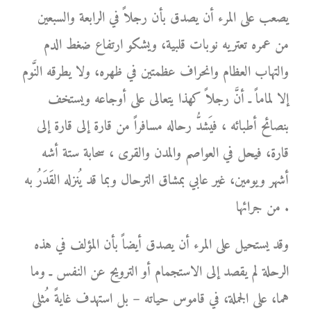
يصعب على المرء أن يصدق بأن رجلاً في الرابعة والسبعين
من عمره تعتريه نوبات قلبية، ويشكو ارتفاع ضغط الدم
والتهاب العظام وانحراف عظمتين في ظهره، ولا يطرقه النَّوم
إلا لماماً ـ أنَّ رجلاً كهذا يتعالى على أوجاعه ويستخف
بنصائح أطبائه ، فيَشدُّ رحاله مسافراً من قارة إلى قارة إلى
قارة، فيحل في العواصم والمدن والقرى ، سحابة ستة أشه
أشهر ويومين، غير عابي بمشاق الترحال وبما قد يُنزله القَدَرُ به
من جرائها .
وقد يستحيل على المرء أن يصدق أيضاً بأن المؤلف في هذه
الرحلة لم يقصد إلى الاستجمام أو الترويح عن النفس ـ وما
هما، على الجملة، في قاموس حياته – بل استهدف غايةً مُثلى