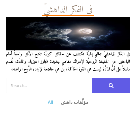
في الفكر الداهشيّ
في الفكر الداهشيّ تعاليمٌ إلهيَّة تكشف عن حقائق كونيَّة تفتح الأفق واسعاً أمام
الباحثين عن الحقيقة الروحيَّة لإدراك مفاهيم جديدة تتجاوز الفيزياء والمادَّة، تُقدم
دليلاً على أنَّ المادَّة ليست هي القوة الحاكمة، بل هي خاضعة لإرادة الرُّوح الواعية،
مؤلَّفات داهش
All