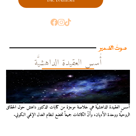
صوتُ الضمير
أُسس العقيدة الداهشيَّة
أُسس العقيدة الداهشيّة هي خلاصة موجزة من كتابات الدكتور داهش حول الحقائق
الروحيَّة ووحدة الأديان، وأنّ الكائنات جميعاً تخضع لنظام العدل الإلهي الكوني.