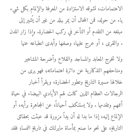
الاهتمامات، تشوقه الاستزادة من المعرفة والإلمام بكل شيء
ياء من حوله. فمن المحال أن يمر ببلد من غير أن يُشير إلى
مبلغه من التقدم أو التأخر في ركب الحضارة. وإذا زار المدن
والقرى ، أو عرج عليها، وصفها وأبدى انطباعه عنها .
ولا تخرج المعابد والمساجد والقلاع وأضرحة المشاهير
ومتاحفهم التذكارية عن دائرة اهتماماته؛ فهو يرى من
خلالها مسيرة التاريخ وتطور الحضارة، ويقرأ أخبار
الرجالات العظام الذين كانت لهم الأيادي البيضاء في حياة
أممهم وتقدمها . ولا يستنكف أحياناً، عن المجاهرة برأيه، أو
الإلماع إليه، إذا ما بدا له أن يداً مزورة قد عبثت بحقائق
التاريخ، على نحو ما صنع بمأساة مايرلنك في تاريخ النمسا؛ فقد