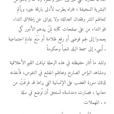
البشرية السخيفة ، فنراه يطرب لأدنى بارقة خير، ويألم
لتعاظم الشر وفقدان العدالة، ولا يتوانى عن إطلاق النداء
تلو النداء من على صفحات كتابه لِمَنْ بيدهم الأمور كي
يعمدوا إلى لجم فوضى أو رفع ظلامة أو مَنْع عادةٍ اجتماعية
تُسيء إلى سمعة البلد شعباً وحكومةً .
ولشد ما أثار حفيظته في هذه الرحلة تهافت القيم الأخلاقية
ومشاهد البؤس الصارخ وتعاظم الجشع في النفوس، فأخذته
لذلك سورة الغضب على الإنسانية التي يراها قد فرغَتْ من
معانيها ، فصارت «مدنسة» تستحق أن تُوضع في سلة
المهملات . »