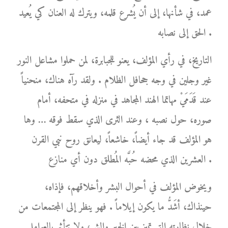
عمد، في شأنها، إلى أن يُشرع قلمه، ويترك له العنان كي يُعيد
الحق إلى نصابه .
التاريخ، في رأي المؤلف، يعنو للجبابرة، لمن حملوا مشاعل النور
غير وجلين في وجه جحافل الظلام . ولقد رآه هناك، منحنياً
عند قَدَمَيْ مهاتما الهند المجاهد في منزله في متحفه، أمام
صوره، حول نصبه ، وعند الثرى الذي سقط فوقه … وها
هو المؤلف قد جاء أيضاً، خاشعاً، ليعانق روح نبي القرن
العشرين الذي محضه حُبَّه المُطلق دون أي منازع .
ويخوض المؤلف في أحوال البشر وأخلاقهم، فإذاه،
حينذاك، أشَدُّ ما يكون إيلاماً . فهو ينظر إلى المجتمعات من
خلال نظارته التي تميز بين الخير والشر، ولا تتأثر بالعوامل