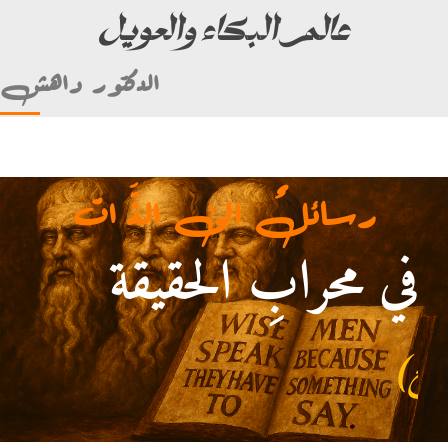
عالم البكاء والعويل
الدكتور داهش
رسائلٌ الى الذَّ ات
في محرابِ الحقيقة
 علي بن أبي طالب)