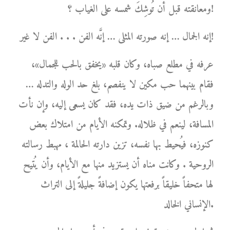
ومعانقته قبل أن تُوشِكَ شمسه على الغياب ؟!
إنه الجمال … إنه صورته المثلى … إنَّه الفن . . . الفن لا غير!
عرفه في مطلع صباه، وكان قلبه «يخفق بالحب للجمال»،
فقام بينهما حب مكين لا ينفصم، بلغ حد الوله والتدله …
وبالرغم من ضيق ذات يده، فقد كان يسعى إليه، وإن نأت
المسافة، لينعم في ظلاله. وتمكنه الأيام من امتلاك بعض
كنوزه، فيُحيط بها نفسه، تزين دارته الحالمة ، مهبط رسالته
الروحية . وكانت مناه أن يستزيد منها مع الأيام، وأن يُتيح
لها متحفاً خليقاً برفعتها يكون إضافةً جليلةً إلى التراث
الإنساني الخالد.