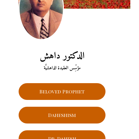
الدكتور داهش
مؤسِّس العقيدة الداهشيَّة
Beloved Prophet
Daheshism
Dr. Dahesh