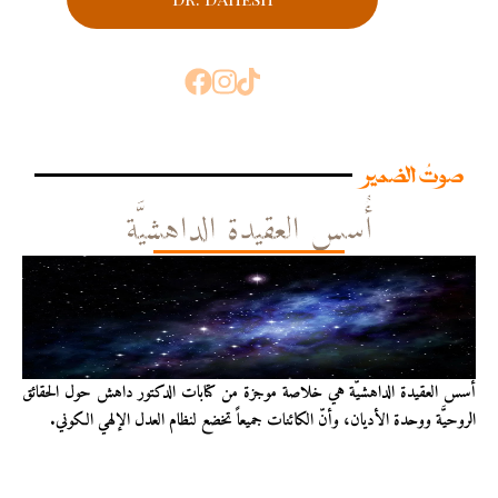
صوتُ الضمير
أُسس العقيدة الداهشيَّة
أُسس العقيدة الداهشيّة هي خلاصة موجزة من كتابات الدكتور داهش حول الحقائق
الروحيَّة ووحدة الأديان، وأنّ الكائنات جميعاً تخضع لنظام العدل الإلهي الكوني.