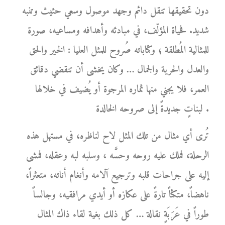
دون تحقيقها تنقل دائم وجهد موصول وسعي حثيث وتنبه
شديد. فحياة المؤلّف، في مبادئه وأهدافه ومساعيه، صورة
للمثالية المُطلقة ؛ وكتاباته صُروح للمثل العليا : الخير والحق
والعدل والحرية والجمال … وكان يخشى أن تنقضي دقائق
العمر، فلا يجني منها ثماره المرجوة أو يُضيف في خلالها
لبناتٍ جديدةً إلى صروحه الخالدة .
تُرى أي مثال من تلك المثل لاح لناظره، في مستهل هذه
الرحلة، فملك عليه روحه وحسَّه ، وسلبه لبه وعقله، فمشى
إليه على جراحات قلبه وترجيع آلامه وأنغام أناته، متعثراً،
ناهضاً، متكئاً تارةً على عكازه أو أيدي مرافقيه، وجالساً
طوراً في عَرَبَةٍ نقالة … كل ذلك بغية لقاء ذاك المثال