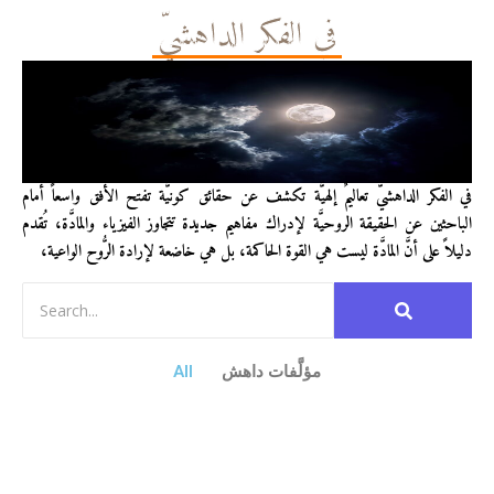
في الفكر الداهشيّ
في الفكر الداهشيّ تعاليمٌ إلهيَّة تكشف عن حقائق كونيَّة تفتح الأفق واسعاً أمام
الباحثين عن الحقيقة الروحيَّة لإدراك مفاهيم جديدة تتجاوز الفيزياء والمادَّة، تُقدم
دليلاً على أنَّ المادَّة ليست هي القوة الحاكمة، بل هي خاضعة لإرادة الرُّوح الواعية،
مؤلَّفات داهش
All