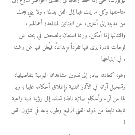
نيويورك، حتى إذا حط رحاله في إحدى الحواضر سارع إلى
متاحفها وكل ما يمت فيها إلى الفن بصلة . ولا يني يبحث
من مدينة إلى أخرى، عن الفنانين لمشاهدة أعمالهم ،
واقتنائها إذا أمكن. وربما استعان بالصحف في بحثه عن
لوحات نادرة يرى فيها تفرداً وإبداعاً، فيُعلن فيها عن رغبته
في ابتياعها .
وهو، كعادته يبادر إلى تدوين مشاهداته اليومية بتفاصيلها،
وتسجيل آرائه في الآثار الفنية وإطلاق أحكامه عليها ؛ ويا
لها من آراء وأحكام صائبة نافذة تستند إلى رؤية فنية واعية
ثابتة، نابعة من ذوقه الفني الرفيع وطول باعه في شؤون الفن
!