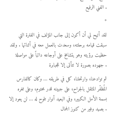
الفني الرفيع .
*
لقد أتيح لي أن أكون إلى جانب المؤلف في الفترة التي
سبقت قيامه برحلته، وسعدت بالعمل معه في أثنائها . ولقد
حظيت برؤيته وهو يتشامخ على أوجاعه دائباً على مواصلة
جهوده بصورة لا تتأتى إلا للجبابرة .
ثم توادعنا، وارتحلنا، كل في طريقه … وكان كالفارس
المُظفّر المثقل بالجراح، على جبينه قدر محتوم، وعلى ثغره
بسمة الأمل الكبير، وفي البعيد أنوار تلوح له … لن يعود إلا
بصيد وفير من كنوز الجمال .