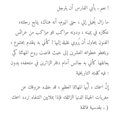
نعم . يأبي الفارس أن يترجل !
ما زال يُخيل إلي ، حتى اليوم، أنه هناك، يتابع رحلته،
عكازه في يمينه ، ودونه مواكب تلو مواكب من عرائس
الفنون يحاول أن يُروي غليله إليها ! كأني به يتقدم بخشوع ،
ويخطو خطواته العشرين إلى حيث فاضت روح المهاتما كي
يعانقها كأني به جالس أمام دفتر الزائرين في متحفه، يدون
فيه كلمته التاريخية :
إِنَّ اسمك ، أيُّها المهاتما العظيم ، قد خلده عزوفك عن
مغريات الحياة الدنيا الزائلة، فإذا بملايين الشفاه تردد اسمك
بقدسية فائقة . )