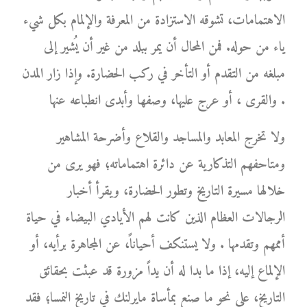
الاهتمامات، تشوقه الاستزادة من المعرفة والإلمام بكل شيء
ياء من حوله. فمن المحال أن يمر ببلد من غير أن يُشير إلى
مبلغه من التقدم أو التأخر في ركب الحضارة. وإذا زار المدن
والقرى ، أو عرج عليها، وصفها وأبدى انطباعه عنها .
ولا تخرج المعابد والمساجد والقلاع وأضرحة المشاهير
ومتاحفهم التذكارية عن دائرة اهتماماته؛ فهو يرى من
خلالها مسيرة التاريخ وتطور الحضارة، ويقرأ أخبار
الرجالات العظام الذين كانت لهم الأيادي البيضاء في حياة
أممهم وتقدمها . ولا يستنكف أحياناً، عن المجاهرة برأيه، أو
الإلماع إليه، إذا ما بدا له أن يداً مزورة قد عبثت بحقائق
التاريخ، على نحو ما صنع بمأساة مايرلنك في تاريخ النمسا؛ فقد