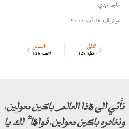
ماجد مهدي
مونتریال، 16 آب ۲۰۰۰
التالي
السابق
الخطبة 128
الخطبة 126
نأتي الى هذا العالم باكين معولين،
ونغادره باكين معولين. فواها” لك يا