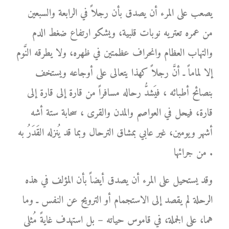
يصعب على المرء أن يصدق بأن رجلاً في الرابعة والسبعين
من عمره تعتريه نوبات قلبية، ويشكو ارتفاع ضغط الدم
والتهاب العظام وانحراف عظمتين في ظهره، ولا يطرقه النَّوم
إلا لماماً ـ أنَّ رجلاً كهذا يتعالى على أوجاعه ويستخف
بنصائح أطبائه ، فيَشدُّ رحاله مسافراً من قارة إلى قارة إلى
قارة، فيحل في العواصم والمدن والقرى ، سحابة ستة أشه
أشهر ويومين، غير عابي بمشاق الترحال وبما قد يُنزله القَدَرُ به
من جرائها .
وقد يستحيل على المرء أن يصدق أيضاً بأن المؤلف في هذه
الرحلة لم يقصد إلى الاستجمام أو الترويح عن النفس ـ وما
هما، على الجملة، في قاموس حياته – بل استهدف غايةً مُثلى