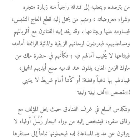
من يترصده ويتعقبه إلى فندقه راجياً منه زيارة متجره
وشراء معروضاته ، ومنهم من يحمل إليه قطع العاج النفيس،
فيساومه عليها ويبتاعها . وقد يفد إليه الفنانون مع أقربائهم
ومساعديهم، فيعرضون لوحاتهم الزيتية والمائية الرائعة أمامه،
فيبتاعها لا يُخيب آمالهم فيه ؛ فكأنهم في حضرة ملك من
ملوك الزمن الغابر، يلقون عند قدميه صنع أيديهم الجميل،
فيبادلهم بها ذهباً وفضة! أو كأننا أمام شريط لا ينتهي
لقصص «ألف ليلة وليلة»!
وتتكدس السلع في غرف الفنادق حيث يحل المؤلف مع
رفاق سفره، فيشخص إليه من وراء البحار رُسُلٌ أوفياء لا
يتوانون عن مد يد المساعدة له، فيحملونها تباعاً إلى مستقرها