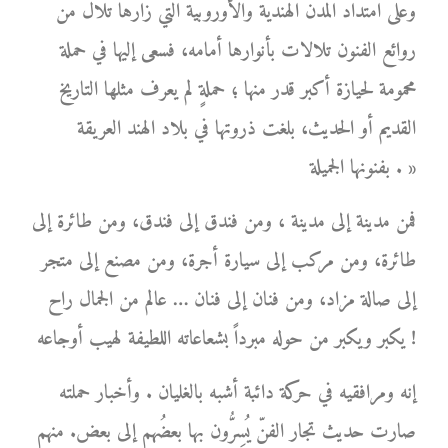
وعلى امتداد المدن الهندية والأوروبية التي زارها تلال من
روائع الفنون تلالات بأنوارها أمامه، فسعى إليها في حملة
محمومة لحيازة أكبر قدر منها ؛ حملةٍ لم يعرف مثلها التاريخ
القديم أو الحديث، بلغت ذروتها في بلاد الهند العريقة
بفنونها الجميلة . »
فمن مدينة إلى مدينة ، ومن فندق إلى فندق، ومن طائرة إلى
طائرة، ومن مركب إلى سيارة أجرة، ومن مصنع إلى متجر
إلى صالة مزاد، ومن فنان إلى فنان … عالم من الجمال راح
يكبر ويكبر من حوله مبرداً بشعاعاته اللطيفة لهيب أوجاعه !
إنه ومرافقيه في حركة دائبة أشبه بالغليان . وأخبار حملته
صارت حديث تجار الفنّ يُسِرُّون بها بعضُهم إلى بعض. منهم