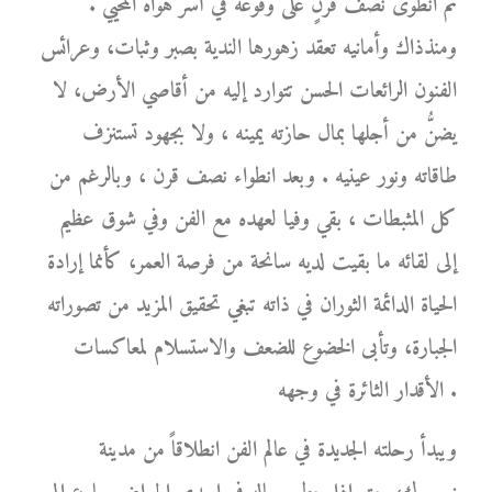
ثم انطوى نصف قرنٍ على وقوعه في أسر هواه المحيي .
ومنذذاك وأمانيه تعقد زهورها الندية بصبر وثبات، وعرائس
الفنون الرائعات الحسن تتوارد إليه من أقاصي الأرض، لا
يضنُّ من أجلها بمال حازته يمينه ، ولا بجهود تستنزف
طاقاته ونور عينيه . وبعد انطواء نصف قرن ، وبالرغم من
كل المثبطات ، بقي وفيا لعهده مع الفن وفي شوق عظيم
إلى لقائه ما بقيت لديه سانحة من فرصة العمر، كأنما إرادة
الحياة الدائمة الثوران في ذاته تبغي تحقيق المزيد من تصوراته
الجبارة، وتأبى الخضوع للضعف والاستسلام لمعاكسات
الأقدار الثائرة في وجهه .
ويبدأ رحلته الجديدة في عالم الفن انطلاقاً من مدينة