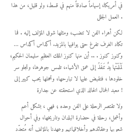
في أمريكا، إسهاماً صادقاً منهم في قسط، ولو قليل، من هذا
العمل الجلل .
لكن أهراء الفن لا تنضب، ومثلها شوق المؤلف إليه . فما
تكاد الغرف تفرغ حتى يوافيها بالمزيد. أكداس أكداس …
وكنوز كنوز . .. أين منها كنوز الملك العظيم سليمان الحكيم،
لَمْلَمَتْها يدٌ تَنفَذُ إلى عمق الأشياء، تلمس جوهرها، وتجلو سر
خلودها ، فتقبض عليها لا تبارحها، وتحملها يحب كبير إلى
معبد الجمال الخالد الذي استحقته عن جدارة !
ولا تقتصر الرحلة على الفن وحده ؛ فهي ، بشكل أعم
وأشمل، رحلة في حضارة البلدان وتاريخها، وفي أحوال
شعوبها وعقائدهم وأخلاقياتهم وعهدنا بالمؤلف أنه مُتعدّد