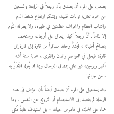
يصعب على المرء أن يصدق بأن رجلاً في الرابعة والسبعين
من عمره تعتريه نوبات قلبية، ويشكو ارتفاع ضغط الدم
والتهاب العظام وانحراف عظمتين في ظهره، ولا يطرقه النَّوم
إلا لماماً ـ أنَّ رجلاً كهذا يتعالى على أوجاعه ويستخف
بنصائح أطبائه ، فيَشدُّ رحاله مسافراً من قارة إلى قارة إلى
قارة، فيحل في العواصم والمدن والقرى ، سحابة ستة أشه
أشهر ويومين، غير عابي بمشاق الترحال وبما قد يُنزله القَدَرُ به
من جرائها .
وقد يستحيل على المرء أن يصدق أيضاً بأن المؤلف في هذه
الرحلة لم يقصد إلى الاستجمام أو الترويح عن النفس ـ وما
هما، على الجملة، في قاموس حياته – بل استهدف غايةً مُثلى