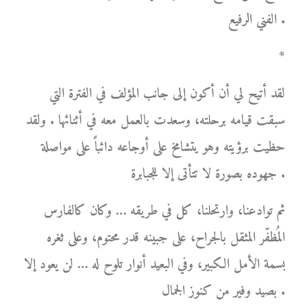
الفني الرفيع .
*
لقد أتيح لي أن أكون إلى جانب المؤلف في الفترة التي
سبقت قيامه برحلته، وسعدت بالعمل معه في أثنائها . ولقد
حظيت برؤيته وهو يتشامخ على أوجاعه دائباً على مواصلة
جهوده بصورة لا تتأتى إلا للجبابرة .
ثم توادعنا، وارتحلنا، كل في طريقه … وكان كالفارس
المُظفّر المثقل بالجراح، على جبينه قدر محتوم، وعلى ثغره
بسمة الأمل الكبير، وفي البعيد أنوار تلوح له … لن يعود إلا
بصيد وفير من كنوز الجمال .