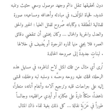
دون تحقيقها تنقل دائم وجهد موصول وسعي حثيث وتنبه
شديد. فحياة المؤلّف، في مبادئه وأهدافه ومساعيه، صورة
للمثالية المُطلقة ؛ وكتاباته صُروح للمثل العليا : الخير والحق
والعدل والحرية والجمال … وكان يخشى أن تنقضي دقائق
العمر، فلا يجني منها ثماره المرجوة أو يُضيف في خلالها
لبناتٍ جديدةً إلى صروحه الخالدة .
تُرى أي مثال من تلك المثل لاح لناظره، في مستهل هذه
الرحلة، فملك عليه روحه وحسَّه ، وسلبه لبه وعقله، فمشى
إليه على جراحات قلبه وترجيع آلامه وأنغام أناته، متعثراً،
ناهضاً، متكئاً تارةً على عكازه أو أيدي مرافقيه، وجالساً
طوراً في عَرَبَةٍ نقالة … كل ذلك بغية لقاء ذاك المثال