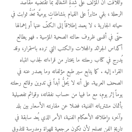
واللافت أنَّ المؤلّف على شِدَّةِ انشغاله بما تقتضيه مقاصد
الرحلة ، بقي مثابراً على القيام بنشاطاتٍ يوميَّة تُعَدُّ ثوابت في
حياته الجارية ، لا يعمد إطلاقاً إلى الكفّ عنها أو إهمالها
حتّى في أقسى ظروف حالته الصحية المؤسية . فهو يطالع
أكداس الجرائد والمجلات والكتب التي ترده باستمرار، وقد
يُدرج في كتاب رحلته ما يختار من قراءاته لجذب انتباه
القراء إليه . كما يتابع سير طبع مؤلفاته وما يصدر عنه في
الصحف العربية. على أنه لا يُحلُّ أبداً في تدوين وقائع رحلته
يوماً إثر يوم، مع ما فيها من حساب نفقاته، وقوائم تفصيلية
بأثمان مشترياته الفنية، فضلا عن مقارنته الأسعار بين بلد
وآخر، وإطلاقه الأحكام الفنية، الأمر الذي يُعد سابقة في
تاريخ الفن تصلح لأن تكون مرجعية للهواة ومدرسة للتذوق