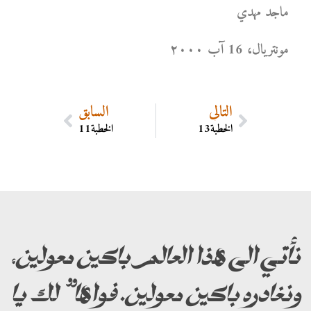
ماجد مهدي
مونتریال، 16 آب ۲۰۰۰
التالي
السابق
الخطبة13
الخطبة11
نأتي الى هذا العالم باكين معولين،
ونغادره باكين معولين. فواها” لك يا