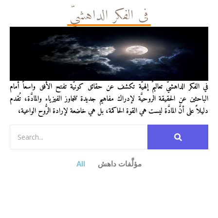
في الفكر الداهشيّ
في الفكر الداهشيّ تعاليمٌ إلهيَّة تكشف عن حقائق كونيَّة تفتح الأفق واسعاً أمام
الباحثين عن الحقيقة الروحيَّة لإدراك مفاهيم جديدة تتجاوز الفيزياء والمادَّة، تُقدم
دليلاً على أنَّ المادَّة ليست هي القوة الحاكمة، بل هي خاضعة لإرادة الرُّوح الواعية،
مؤلَّفات داهش
All