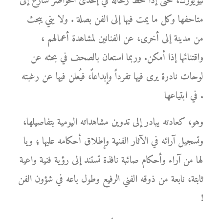
نيويورك، حتى إذا حط رحاله في إحدى الحواضر سارع إلى
متاحفها وكل ما يمت فيها إلى الفن بصلة . ولا يني يبحث
من مدينة إلى أخرى، عن الفنانين لمشاهدة أعمالهم ،
واقتنائها إذا أمكن. وربما استعان بالصحف في بحثه عن
لوحات نادرة يرى فيها تفرداً وإبداعاً، فيُعلن فيها عن رغبته
في ابتياعها .
وهو، كعادته يبادر إلى تدوين مشاهداته اليومية بتفاصيلها،
وتسجيل آرائه في الآثار الفنية وإطلاق أحكامه عليها ؛ ويا
لها من آراء وأحكام صائبة نافذة تستند إلى رؤية فنية واعية
ثابتة، نابعة من ذوقه الفني الرفيع وطول باعه في شؤون الفن
!