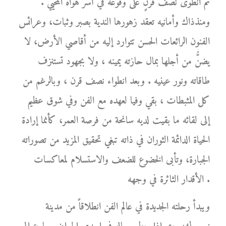
ثم انطوى نصف قرنٍ على وقوعه في أسر هواه المحيي .
ومنذذاك وأمانيه تعقد زهورها الندية بصبر وثبات، وعرائس
الفنون الرائعات الحسن تتوارد إليه من أقاصي الأرض، لا
يضنُّ من أجلها بمال حازته يمينه ، ولا بجهود تستنزف
طاقاته ونور عينيه . وبعد انطواء نصف قرن ، وبالرغم من
كل المثبطات ، بقي وفيا لعهده مع الفن وفي شوق عظيم
إلى لقائه ما بقيت لديه سانحة من فرصة العمر، كأنما إرادة
الحياة الدائمة الثوران في ذاته تبغي تحقيق المزيد من تصوراته
الجبارة، وتأبى الخضوع للضعف والاستسلام لمعاكسات
الأقدار الثائرة في وجهه .
ويبدأ رحلته الجديدة في عالم الفن انطلاقاً من مدينة