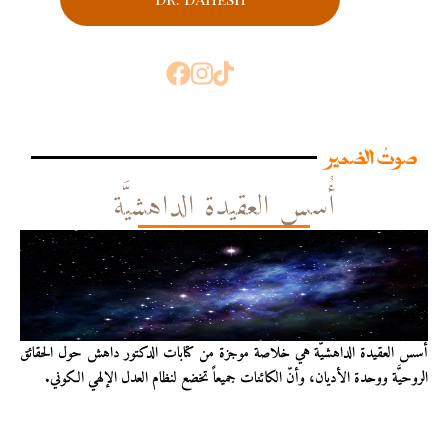
صوتُ الضمير
أُسس العقيدة الداهشيَّة
أُسس العقيدة الداهشيّة هي خلاصة موجزة من كتابات الدكتور داهش حول الحقائق
الروحيَّة ووحدة الأديان، وأنّ الكائنات جميعاً تخضع لنظام العدل الإلهي الكوني.