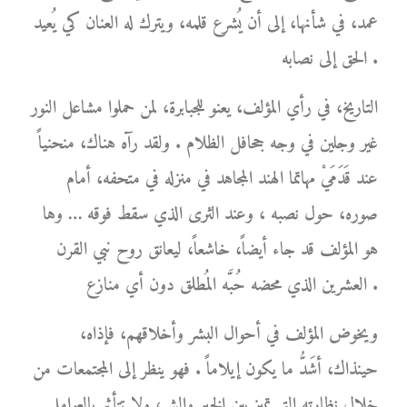
عمد، في شأنها، إلى أن يُشرع قلمه، ويترك له العنان كي يُعيد
الحق إلى نصابه .
التاريخ، في رأي المؤلف، يعنو للجبابرة، لمن حملوا مشاعل النور
غير وجلين في وجه جحافل الظلام . ولقد رآه هناك، منحنياً
عند قَدَمَيْ مهاتما الهند المجاهد في منزله في متحفه، أمام
صوره، حول نصبه ، وعند الثرى الذي سقط فوقه … وها
هو المؤلف قد جاء أيضاً، خاشعاً، ليعانق روح نبي القرن
العشرين الذي محضه حُبَّه المُطلق دون أي منازع .
ويخوض المؤلف في أحوال البشر وأخلاقهم، فإذاه،
حينذاك، أشَدُّ ما يكون إيلاماً . فهو ينظر إلى المجتمعات من
خلال نظارته التي تميز بين الخير والشر، ولا تتأثر بالعوامل