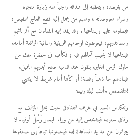
من يترصده ويتعقبه إلى فندقه راجياً منه زيارة متجره
وشراء معروضاته ، ومنهم من يحمل إليه قطع العاج النفيس،
فيساومه عليها ويبتاعها . وقد يفد إليه الفنانون مع أقربائهم
ومساعديهم، فيعرضون لوحاتهم الزيتية والمائية الرائعة أمامه،
فيبتاعها لا يُخيب آمالهم فيه ؛ فكأنهم في حضرة ملك من
ملوك الزمن الغابر، يلقون عند قدميه صنع أيديهم الجميل،
فيبادلهم بها ذهباً وفضة! أو كأننا أمام شريط لا ينتهي
لقصص «ألف ليلة وليلة»!
وتتكدس السلع في غرف الفنادق حيث يحل المؤلف مع
رفاق سفره، فيشخص إليه من وراء البحار رُسُلٌ أوفياء لا
يتوانون عن مد يد المساعدة له، فيحملونها تباعاً إلى مستقرها