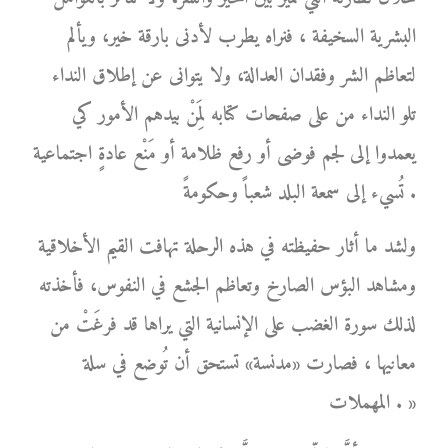
البشرية السخيفة ، فنراه يطرب لأدنى بارقة خير، ويألم
لتعاظم الشر وفقدان العدالة، ولا يتوانى عن إطلاق النداء
تلو النداء من على صفحات كتابه لِمَنْ بيدهم الأمور كي
يعمدوا إلى لجم فوضى أو رفع ظلامة أو مَنْع عادةٍ اجتماعية
تُسيء إلى سمعة البلد شعباً وحكومةً .
ولشد ما أثار حفيظته في هذه الرحلة تهافت القيم الأخلاقية
ومشاهد البؤس الصارخ وتعاظم الجشع في النفوس، فأخذته
لذلك سورة الغضب على الإنسانية التي يراها قد فرغَتْ من
معانيها ، فصارت «مدنسة» تستحق أن تُوضع في سلة
المهملات . »