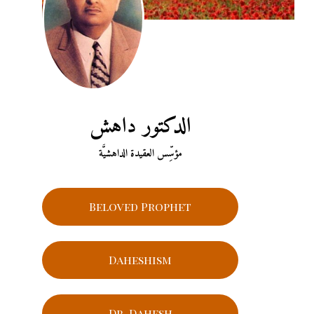
الدكتور داهش
مؤسِّس العقيدة الداهشيَّة
Beloved Prophet
Daheshism
Dr. Dahesh