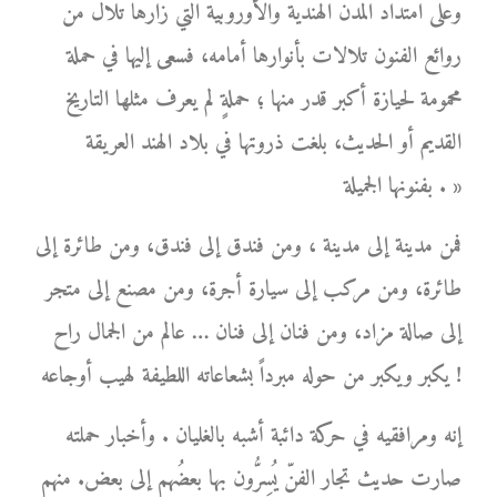
وعلى امتداد المدن الهندية والأوروبية التي زارها تلال من
روائع الفنون تلالات بأنوارها أمامه، فسعى إليها في حملة
محمومة لحيازة أكبر قدر منها ؛ حملةٍ لم يعرف مثلها التاريخ
القديم أو الحديث، بلغت ذروتها في بلاد الهند العريقة
بفنونها الجميلة . »
فمن مدينة إلى مدينة ، ومن فندق إلى فندق، ومن طائرة إلى
طائرة، ومن مركب إلى سيارة أجرة، ومن مصنع إلى متجر
إلى صالة مزاد، ومن فنان إلى فنان … عالم من الجمال راح
يكبر ويكبر من حوله مبرداً بشعاعاته اللطيفة لهيب أوجاعه !
إنه ومرافقيه في حركة دائبة أشبه بالغليان . وأخبار حملته
صارت حديث تجار الفنّ يُسِرُّون بها بعضُهم إلى بعض. منهم