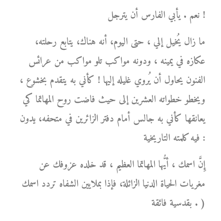
نعم . يأبي الفارس أن يترجل !
ما زال يُخيل إلي ، حتى اليوم، أنه هناك، يتابع رحلته،
عكازه في يمينه ، ودونه مواكب تلو مواكب من عرائس
الفنون يحاول أن يُروي غليله إليها ! كأني به يتقدم بخشوع ،
ويخطو خطواته العشرين إلى حيث فاضت روح المهاتما كي
يعانقها كأني به جالس أمام دفتر الزائرين في متحفه، يدون
فيه كلمته التاريخية :
إِنَّ اسمك ، أيُّها المهاتما العظيم ، قد خلده عزوفك عن
مغريات الحياة الدنيا الزائلة، فإذا بملايين الشفاه تردد اسمك
بقدسية فائقة . )