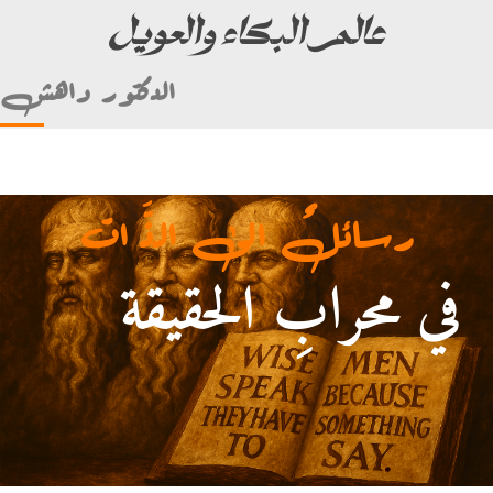
عالم البكاء والعويل
الدكتور داهش
رسائلٌ الى الذَّ ات
في محرابِ الحقيقة
لأمام علي بن أبي طالب)