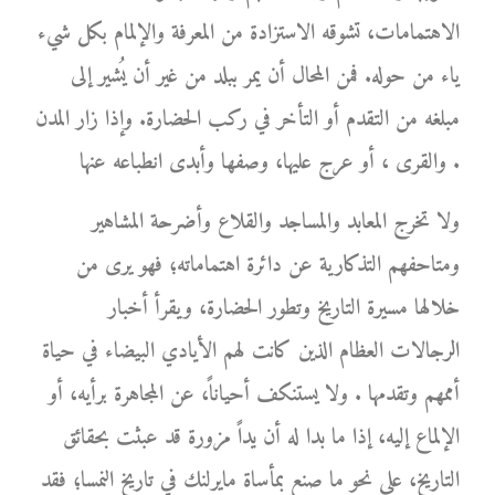
الاهتمامات، تشوقه الاستزادة من المعرفة والإلمام بكل شيء
ياء من حوله. فمن المحال أن يمر ببلد من غير أن يُشير إلى
مبلغه من التقدم أو التأخر في ركب الحضارة. وإذا زار المدن
والقرى ، أو عرج عليها، وصفها وأبدى انطباعه عنها .
ولا تخرج المعابد والمساجد والقلاع وأضرحة المشاهير
ومتاحفهم التذكارية عن دائرة اهتماماته؛ فهو يرى من
خلالها مسيرة التاريخ وتطور الحضارة، ويقرأ أخبار
الرجالات العظام الذين كانت لهم الأيادي البيضاء في حياة
أممهم وتقدمها . ولا يستنكف أحياناً، عن المجاهرة برأيه، أو
الإلماع إليه، إذا ما بدا له أن يداً مزورة قد عبثت بحقائق
التاريخ، على نحو ما صنع بمأساة مايرلنك في تاريخ النمسا؛ فقد