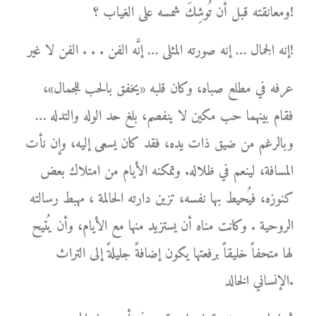
ومعانقته قبل أن تُوشِكَ شمسه على الغياب ؟!
إنه الجمال … إنه صورته المثلى … إنَّه الفن . . . الفن لا غير!
عرفه في مطلع صباه، وكان قلبه «يخفق بالحب للجمال»،
فقام بينهما حب مكين لا ينفصم، بلغ حد الوله والتدله …
وبالرغم من ضيق ذات يده، فقد كان يسعى إليه، وإن نأت
المسافة، لينعم في ظلاله. وتمكنه الأيام من امتلاك بعض
كنوزه، فيُحيط بها نفسه، تزين دارته الحالمة ، مهبط رسالته
الروحية . وكانت مناه أن يستزيد منها مع الأيام، وأن يُتيح
لها متحفاً خليقاً برفعتها يكون إضافةً جليلةً إلى التراث
الإنساني الخالد.