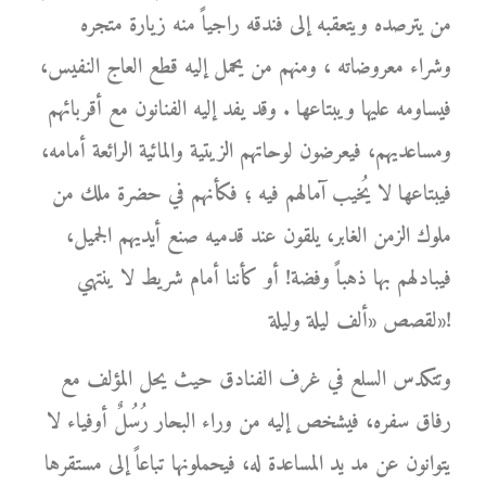
من يترصده ويتعقبه إلى فندقه راجياً منه زيارة متجره
وشراء معروضاته ، ومنهم من يحمل إليه قطع العاج النفيس،
فيساومه عليها ويبتاعها . وقد يفد إليه الفنانون مع أقربائهم
ومساعديهم، فيعرضون لوحاتهم الزيتية والمائية الرائعة أمامه،
فيبتاعها لا يُخيب آمالهم فيه ؛ فكأنهم في حضرة ملك من
ملوك الزمن الغابر، يلقون عند قدميه صنع أيديهم الجميل،
فيبادلهم بها ذهباً وفضة! أو كأننا أمام شريط لا ينتهي
لقصص «ألف ليلة وليلة»!
وتتكدس السلع في غرف الفنادق حيث يحل المؤلف مع
رفاق سفره، فيشخص إليه من وراء البحار رُسُلٌ أوفياء لا
يتوانون عن مد يد المساعدة له، فيحملونها تباعاً إلى مستقرها