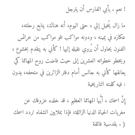
نعم . يأبي الفارس أن يترجل !
ما زال يُخيل إلي ، حتى اليوم، أنه هناك، يتابع رحلته،
عكازه في يمينه ، ودونه مواكب تلو مواكب من عرائس
الفنون يحاول أن يُروي غليله إليها ! كأني به يتقدم بخشوع ،
ويخطو خطواته العشرين إلى حيث فاضت روح المهاتما كي
يعانقها كأني به جالس أمام دفتر الزائرين في متحفه، يدون
فيه كلمته التاريخية :
إِنَّ اسمك ، أيُّها المهاتما العظيم ، قد خلده عزوفك عن
مغريات الحياة الدنيا الزائلة، فإذا بملايين الشفاه تردد اسمك
بقدسية فائقة . )