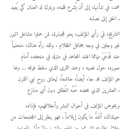
عمد، في شأنها، إلى أن يُشرع قلمه، ويترك له العنان كي يُعيد
الحق إلى نصابه .
التاريخ، في رأي المؤلف، يعنو للجبابرة، لمن حملوا مشاعل النور
غير وجلين في وجه جحافل الظلام . ولقد رآه هناك، منحنياً
عند قَدَمَيْ مهاتما الهند المجاهد في منزله في متحفه، أمام
صوره، حول نصبه ، وعند الثرى الذي سقط فوقه … وها
هو المؤلف قد جاء أيضاً، خاشعاً، ليعانق روح نبي القرن
العشرين الذي محضه حُبَّه المُطلق دون أي منازع .
ويخوض المؤلف في أحوال البشر وأخلاقهم، فإذاه،
حينذاك، أشَدُّ ما يكون إيلاماً . فهو ينظر إلى المجتمعات من
خلال نظارته التي تميز بين الخير والشر، ولا تتأثر بالعوامل