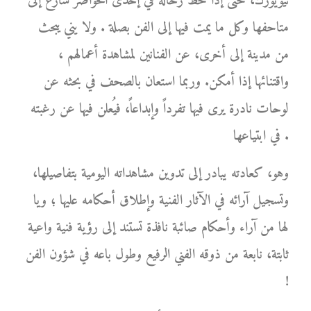
نيويورك، حتى إذا حط رحاله في إحدى الحواضر سارع إلى
متاحفها وكل ما يمت فيها إلى الفن بصلة . ولا يني يبحث
من مدينة إلى أخرى، عن الفنانين لمشاهدة أعمالهم ،
واقتنائها إذا أمكن. وربما استعان بالصحف في بحثه عن
لوحات نادرة يرى فيها تفرداً وإبداعاً، فيُعلن فيها عن رغبته
في ابتياعها .
وهو، كعادته يبادر إلى تدوين مشاهداته اليومية بتفاصيلها،
وتسجيل آرائه في الآثار الفنية وإطلاق أحكامه عليها ؛ ويا
لها من آراء وأحكام صائبة نافذة تستند إلى رؤية فنية واعية
ثابتة، نابعة من ذوقه الفني الرفيع وطول باعه في شؤون الفن
!