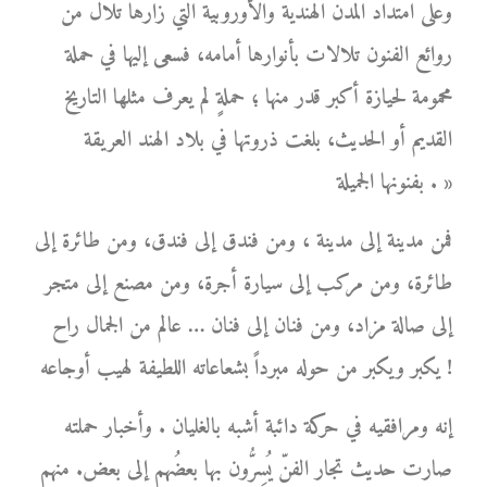
وعلى امتداد المدن الهندية والأوروبية التي زارها تلال من
روائع الفنون تلالات بأنوارها أمامه، فسعى إليها في حملة
محمومة لحيازة أكبر قدر منها ؛ حملةٍ لم يعرف مثلها التاريخ
القديم أو الحديث، بلغت ذروتها في بلاد الهند العريقة
بفنونها الجميلة . »
فمن مدينة إلى مدينة ، ومن فندق إلى فندق، ومن طائرة إلى
طائرة، ومن مركب إلى سيارة أجرة، ومن مصنع إلى متجر
إلى صالة مزاد، ومن فنان إلى فنان … عالم من الجمال راح
يكبر ويكبر من حوله مبرداً بشعاعاته اللطيفة لهيب أوجاعه !
إنه ومرافقيه في حركة دائبة أشبه بالغليان . وأخبار حملته
صارت حديث تجار الفنّ يُسِرُّون بها بعضُهم إلى بعض. منهم