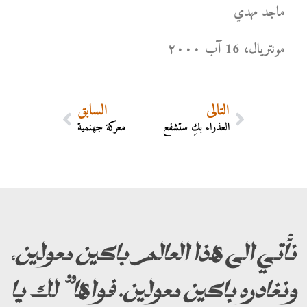
ماجد مهدي
مونتریال، 16 آب ۲۰۰۰
التالي
السابق
العذراء بكِ ستشفع
معركة جهنمية
نأتي الى هذا العالم باكين معولين،
ونغادره باكين معولين. فواها” لك يا