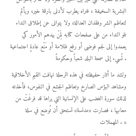
البشرية السخيفة ، فنراه يطرب لأدنى بارقة خير، ويألم
لتعاظم الشر وفقدان العدالة، ولا يتوانى عن إطلاق النداء
تلو النداء من على صفحات كتابه لِمَنْ بيدهم الأمور كي
يعمدوا إلى لجم فوضى أو رفع ظلامة أو مَنْع عادةٍ اجتماعية
تُسيء إلى سمعة البلد شعباً وحكومةً .
ولشد ما أثار حفيظته في هذه الرحلة تهافت القيم الأخلاقية
ومشاهد البؤس الصارخ وتعاظم الجشع في النفوس، فأخذته
لذلك سورة الغضب على الإنسانية التي يراها قد فرغَتْ من
معانيها ، فصارت «مدنسة» تستحق أن تُوضع في سلة
المهملات . »