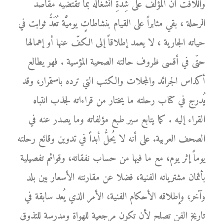
واللافت أنَّ المؤلّف على شِدَّةِ انشغاله بما تقتضيه مقاصد
الرحلة ، بقي مثابراً على القيام بنشاطاتٍ يوميَّة تُعَدُّ ثوابت في
حياته الجارية ، لا يعمد إطلاقاً إلى الكفّ عنها أو إهمالها
حتّى في أقسى ظروف حالته الصحية المؤسية . فهو يطالع
أكداس الجرائد والمجلات والكتب التي ترده باستمرار، وقد
يُدرج في كتاب رحلته ما يختار من قراءاته لجذب انتباه
القراء إليه . كما يتابع سير طبع مؤلفاته وما يصدر عنه في
الصحف العربية. على أنه لا يُحلُّ أبداً في تدوين وقائع رحلته
يوماً إثر يوم، مع ما فيها من حساب نفقاته، وقوائم تفصيلية
بأثمان مشترياته الفنية، فضلا عن مقارنته الأسعار بين بلد
وآخر، وإطلاقه الأحكام الفنية، الأمر الذي يُعد سابقة في
تاريخ الفن تصلح لأن تكون مرجعية للهواة ومدرسة للتذوق