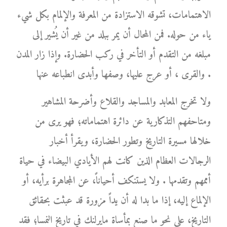
الاهتمامات، تشوقه الاستزادة من المعرفة والإلمام بكل شيء
ياء من حوله. فمن المحال أن يمر ببلد من غير أن يُشير إلى
مبلغه من التقدم أو التأخر في ركب الحضارة. وإذا زار المدن
والقرى ، أو عرج عليها، وصفها وأبدى انطباعه عنها .
ولا تخرج المعابد والمساجد والقلاع وأضرحة المشاهير
ومتاحفهم التذكارية عن دائرة اهتماماته؛ فهو يرى من
خلالها مسيرة التاريخ وتطور الحضارة، ويقرأ أخبار
الرجالات العظام الذين كانت لهم الأيادي البيضاء في حياة
أممهم وتقدمها . ولا يستنكف أحياناً، عن المجاهرة برأيه، أو
الإلماع إليه، إذا ما بدا له أن يداً مزورة قد عبثت بحقائق
التاريخ، على نحو ما صنع بمأساة مايرلنك في تاريخ النمسا؛ فقد