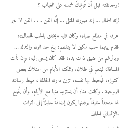
ومعانقته قبل أن تُوشِكَ شمسه على الغياب ؟!
إنه الجمال … إنه صورته المثلى … إنَّه الفن . . . الفن لا غير!
عرفه في مطلع صباه، وكان قلبه «يخفق بالحب للجمال»،
فقام بينهما حب مكين لا ينفصم، بلغ حد الوله والتدله …
وبالرغم من ضيق ذات يده، فقد كان يسعى إليه، وإن نأت
المسافة، لينعم في ظلاله. وتمكنه الأيام من امتلاك بعض
كنوزه، فيُحيط بها نفسه، تزين دارته الحالمة ، مهبط رسالته
الروحية . وكانت مناه أن يستزيد منها مع الأيام، وأن يُتيح
لها متحفاً خليقاً برفعتها يكون إضافةً جليلةً إلى التراث
الإنساني الخالد.