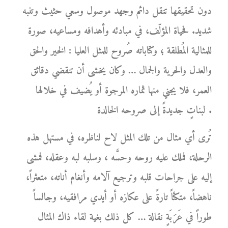
دون تحقيقها تنقل دائم وجهد موصول وسعي حثيث وتنبه
شديد. فحياة المؤلّف، في مبادئه وأهدافه ومساعيه، صورة
للمثالية المُطلقة ؛ وكتاباته صُروح للمثل العليا : الخير والحق
والعدل والحرية والجمال … وكان يخشى أن تنقضي دقائق
العمر، فلا يجني منها ثماره المرجوة أو يُضيف في خلالها
لبناتٍ جديدةً إلى صروحه الخالدة .
تُرى أي مثال من تلك المثل لاح لناظره، في مستهل هذه
الرحلة، فملك عليه روحه وحسَّه ، وسلبه لبه وعقله، فمشى
إليه على جراحات قلبه وترجيع آلامه وأنغام أناته، متعثراً،
ناهضاً، متكئاً تارةً على عكازه أو أيدي مرافقيه، وجالساً
طوراً في عَرَبَةٍ نقالة … كل ذلك بغية لقاء ذاك المثال