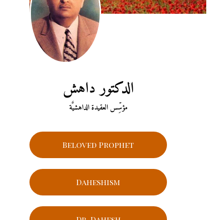
الدكتور داهش
مؤسِّس العقيدة الداهشيَّة
Beloved Prophet
Daheshism
Dr. Dahesh