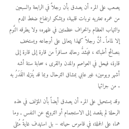
يصعب على المرء أن يصدق بأن رجلاً في الرابعة والسبعين
من عمره تعتريه نوبات قلبية، ويشكو ارتفاع ضغط الدم
والتهاب العظام وانحراف عظمتين في ظهره، ولا يطرقه النَّوم
إلا لماماً ـ أنَّ رجلاً كهذا يتعالى على أوجاعه ويستخف
بنصائح أطبائه ، فيَشدُّ رحاله مسافراً من قارة إلى قارة إلى
قارة، فيحل في العواصم والمدن والقرى ، سحابة ستة أشه
أشهر ويومين، غير عابي بمشاق الترحال وبما قد يُنزله القَدَرُ به
من جرائها .
وقد يستحيل على المرء أن يصدق أيضاً بأن المؤلف في هذه
الرحلة لم يقصد إلى الاستجمام أو الترويح عن النفس ـ وما
هما، على الجملة، في قاموس حياته – بل استهدف غايةً مُثلى