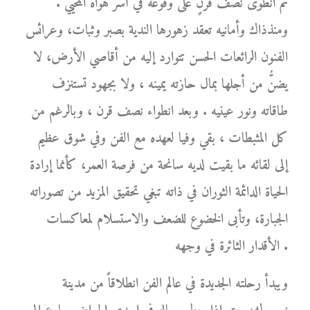
ثم انطوى نصف قرنٍ على وقوعه في أسر هواه المحيي .
ومنذذاك وأمانيه تعقد زهورها الندية بصبر وثبات، وعرائس
الفنون الرائعات الحسن تتوارد إليه من أقاصي الأرض، لا
يضنُّ من أجلها بمال حازته يمينه ، ولا بجهود تستنزف
طاقاته ونور عينيه . وبعد انطواء نصف قرن ، وبالرغم من
كل المثبطات ، بقي وفيا لعهده مع الفن وفي شوق عظيم
إلى لقائه ما بقيت لديه سانحة من فرصة العمر، كأنما إرادة
الحياة الدائمة الثوران في ذاته تبغي تحقيق المزيد من تصوراته
الجبارة، وتأبى الخضوع للضعف والاستسلام لمعاكسات
الأقدار الثائرة في وجهه .
ويبدأ رحلته الجديدة في عالم الفن انطلاقاً من مدينة