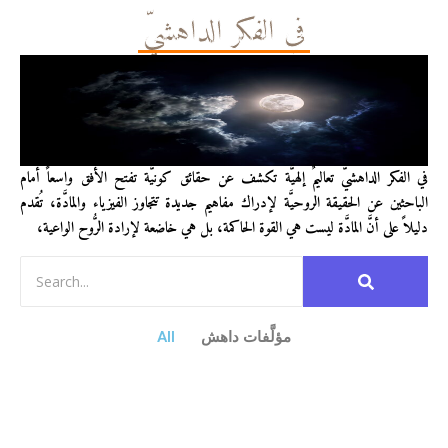
في الفكر الداهشيّ
في الفكر الداهشيّ تعاليمٌ إلهيَّة تكشف عن حقائق كونيَّة تفتح الأفق واسعاً أمام
الباحثين عن الحقيقة الروحيَّة لإدراك مفاهيم جديدة تتجاوز الفيزياء والمادَّة، تُقدم
دليلاً على أنَّ المادَّة ليست هي القوة الحاكمة، بل هي خاضعة لإرادة الرُّوح الواعية،
مؤلَّفات داهش
All