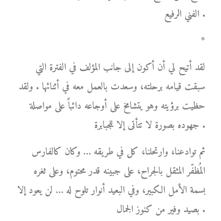
الفني الرفيع .
*
لقد أتيح لي أن أكون إلى جانب المؤلف في الفترة التي
سبقت قيامه برحلته، وسعدت بالعمل معه في أثنائها . ولقد
حظيت برؤيته وهو يتشامخ على أوجاعه دائباً على مواصلة
جهوده بصورة لا تتأتى إلا للجبابرة .
ثم توادعنا، وارتحلنا، كل في طريقه … وكان كالفارس
المُظفّر المثقل بالجراح، على جبينه قدر محتوم، وعلى ثغره
بسمة الأمل الكبير، وفي البعيد أنوار تلوح له … لن يعود إلا
بصيد وفير من كنوز الجمال .