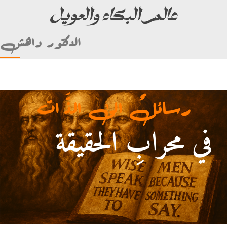
عالم البكاء والعويل
الدكتور داهش
رسائلٌ الى الذَّ ات
في محرابِ الحقيقة
أمام علي بن أبي طالب)