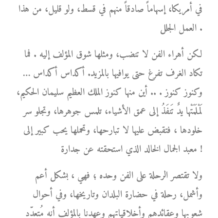
في أمريكا، إسهاماً صادقاً منهم في قسط، ولو قليل، من هذا
العمل الجلل .
لكن أهراء الفن لا تنضب، ومثلها شوق المؤلف إليه . فما
تكاد الغرف تفرغ حتى يوافيها بالمزيد. أكداس أكداس …
وكنوز كنوز . .. أين منها كنوز الملك العظيم سليمان الحكيم،
لَمْلَمَتْها يدٌ تَنفَذُ إلى عمق الأشياء، تلمس جوهرها، وتجلو سر
خلودها ، فتقبض عليها لا تبارحها، وتحملها يحب كبير إلى
معبد الجمال الخالد الذي استحقته عن جدارة !
ولا تقتصر الرحلة على الفن وحده ؛ فهي ، بشكل أعم
وأشمل، رحلة في حضارة البلدان وتاريخها، وفي أحوال
شعوبها وعقائدهم وأخلاقياتهم وعهدنا بالمؤلف أنه مُتعدّد