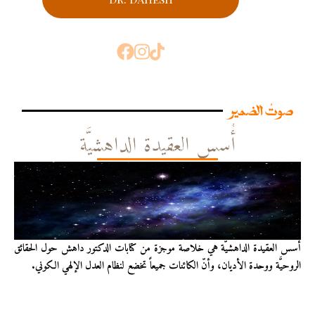
صوتُ الضمير
أُسس العقيدة الداهشيَّة
أُسس العقيدة الداهشيّة هي خلاصة موجزة من كتابات الدكتور داهش حول الحقائق
الروحيَّة ووحدة الأديان، وأنّ الكائنات جميعاً تخضع لنظام العدل الإلهي الكوني.