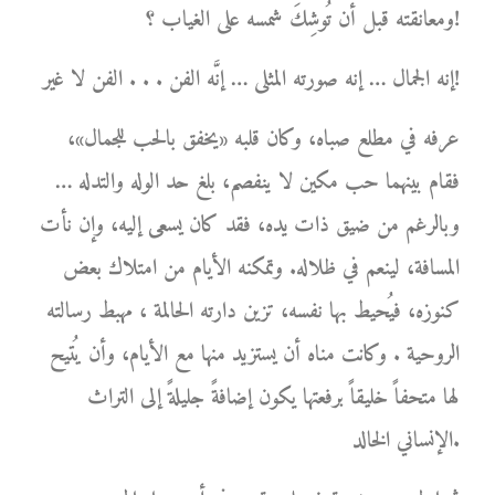
ومعانقته قبل أن تُوشِكَ شمسه على الغياب ؟!
إنه الجمال … إنه صورته المثلى … إنَّه الفن . . . الفن لا غير!
عرفه في مطلع صباه، وكان قلبه «يخفق بالحب للجمال»،
فقام بينهما حب مكين لا ينفصم، بلغ حد الوله والتدله …
وبالرغم من ضيق ذات يده، فقد كان يسعى إليه، وإن نأت
المسافة، لينعم في ظلاله. وتمكنه الأيام من امتلاك بعض
كنوزه، فيُحيط بها نفسه، تزين دارته الحالمة ، مهبط رسالته
الروحية . وكانت مناه أن يستزيد منها مع الأيام، وأن يُتيح
لها متحفاً خليقاً برفعتها يكون إضافةً جليلةً إلى التراث
الإنساني الخالد.