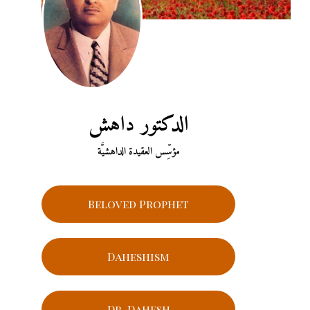
الدكتور داهش
مؤسِّس العقيدة الداهشيَّة
Beloved Prophet
Daheshism
Dr. Dahesh