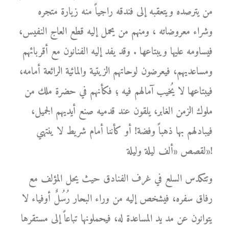
من يترصده ويتعقبه إلى فندقه راجياً منه زيارة متجره
وشراء معروضاته ، ومنهم من يحمل إليه قطع العاج النفيس،
فيساومه عليها ويبتاعها . وقد يفد إليه الفنانون مع أقربائهم
ومساعديهم، فيعرضون لوحاتهم الزيتية والمائية الرائعة أمامه،
فيبتاعها لا يُخيب آمالهم فيه ؛ فكأنهم في حضرة ملك من
ملوك الزمن الغابر، يلقون عند قدميه صنع أيديهم الجميل،
فيبادلهم بها ذهباً وفضة! أو كأننا أمام شريط لا ينتهي
لقصص «ألف ليلة وليلة»!
وتتكدس السلع في غرف الفنادق حيث يحل المؤلف مع
رفاق سفره، فيشخص إليه من وراء البحار رُسُلٌ أوفياء لا
يتوانون عن مد يد المساعدة له، فيحملونها تباعاً إلى مستقرها