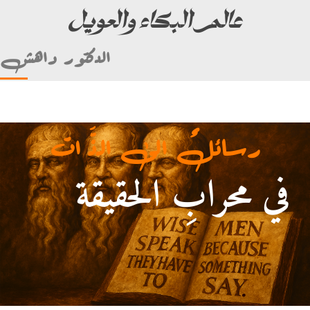
عالم البكاء والعويل
الدكتور داهش
رسائلٌ الى الذَّ ات
في محرابِ الحقيقة
أمام علي بن أبي طالب)