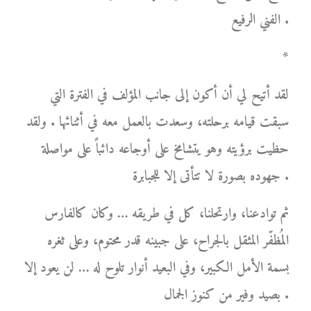
الفني الرفيع .
*
لقد أتيح لي أن أكون إلى جانب المؤلف في الفترة التي
سبقت قيامه برحلته، وسعدت بالعمل معه في أثنائها . ولقد
حظيت برؤيته وهو يتشامخ على أوجاعه دائباً على مواصلة
جهوده بصورة لا تتأتى إلا للجبابرة .
ثم توادعنا، وارتحلنا، كل في طريقه … وكان كالفارس
المُظفّر المثقل بالجراح، على جبينه قدر محتوم، وعلى ثغره
بسمة الأمل الكبير، وفي البعيد أنوار تلوح له … لن يعود إلا
بصيد وفير من كنوز الجمال .