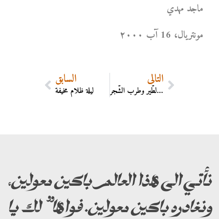
ماجد مهدي
مونتریال، 16 آب ۲۰۰۰
التالي
السابق
هلّل الطّير وطرب الشّجر
ليلة ظلام مخيفة
نأتي الى هذا العالم باكين معولين،
ونغادره باكين معولين. فواها” لك يا