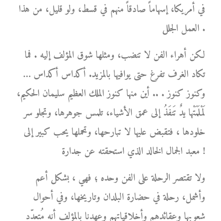
في أمريكا، إسهاماً صادقاً منهم في قسط، ولو قليل، من هذا
العمل الجلل .
لكن أهراء الفن لا تنضب، ومثلها شوق المؤلف إليه . فما
تكاد الغرف تفرغ حتى يوافيها بالمزيد. أكداس أكداس …
وكنوز كنوز . .. أين منها كنوز الملك العظيم سليمان الحكيم،
لَمْلَمَتْها يدٌ تَنفَذُ إلى عمق الأشياء، تلمس جوهرها، وتجلو سر
خلودها ، فتقبض عليها لا تبارحها، وتحملها يحب كبير إلى
معبد الجمال الخالد الذي استحقته عن جدارة !
ولا تقتصر الرحلة على الفن وحده ؛ فهي ، بشكل أعم
وأشمل، رحلة في حضارة البلدان وتاريخها، وفي أحوال
شعوبها وعقائدهم وأخلاقياتهم وعهدنا بالمؤلف أنه مُتعدّد