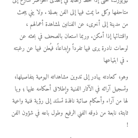
نيويورك، حتى إذا حط رحاله في إحدى الحواضر سارع إلى
متاحفها وكل ما يمت فيها إلى الفن بصلة . ولا يني يبحث
من مدينة إلى أخرى، عن الفنانين لمشاهدة أعمالهم ،
واقتنائها إذا أمكن. وربما استعان بالصحف في بحثه عن
لوحات نادرة يرى فيها تفرداً وإبداعاً، فيُعلن فيها عن رغبته
في ابتياعها .
وهو، كعادته يبادر إلى تدوين مشاهداته اليومية بتفاصيلها،
وتسجيل آرائه في الآثار الفنية وإطلاق أحكامه عليها ؛ ويا
لها من آراء وأحكام صائبة نافذة تستند إلى رؤية فنية واعية
ثابتة، نابعة من ذوقه الفني الرفيع وطول باعه في شؤون الفن
!