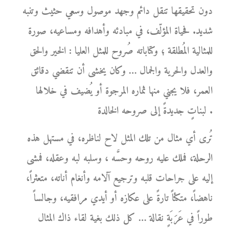
دون تحقيقها تنقل دائم وجهد موصول وسعي حثيث وتنبه
شديد. فحياة المؤلّف، في مبادئه وأهدافه ومساعيه، صورة
للمثالية المُطلقة ؛ وكتاباته صُروح للمثل العليا : الخير والحق
والعدل والحرية والجمال … وكان يخشى أن تنقضي دقائق
العمر، فلا يجني منها ثماره المرجوة أو يُضيف في خلالها
لبناتٍ جديدةً إلى صروحه الخالدة .
تُرى أي مثال من تلك المثل لاح لناظره، في مستهل هذه
الرحلة، فملك عليه روحه وحسَّه ، وسلبه لبه وعقله، فمشى
إليه على جراحات قلبه وترجيع آلامه وأنغام أناته، متعثراً،
ناهضاً، متكئاً تارةً على عكازه أو أيدي مرافقيه، وجالساً
طوراً في عَرَبَةٍ نقالة … كل ذلك بغية لقاء ذاك المثال