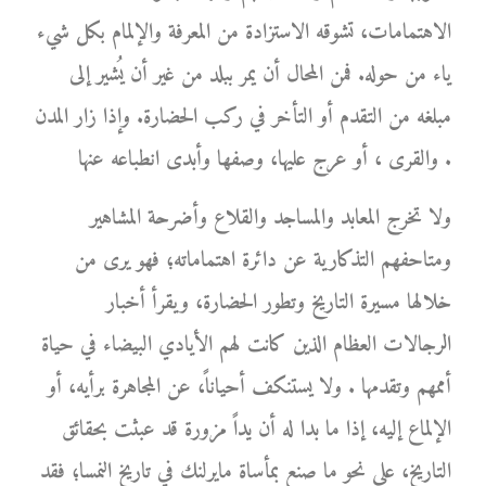
الاهتمامات، تشوقه الاستزادة من المعرفة والإلمام بكل شيء
ياء من حوله. فمن المحال أن يمر ببلد من غير أن يُشير إلى
مبلغه من التقدم أو التأخر في ركب الحضارة. وإذا زار المدن
والقرى ، أو عرج عليها، وصفها وأبدى انطباعه عنها .
ولا تخرج المعابد والمساجد والقلاع وأضرحة المشاهير
ومتاحفهم التذكارية عن دائرة اهتماماته؛ فهو يرى من
خلالها مسيرة التاريخ وتطور الحضارة، ويقرأ أخبار
الرجالات العظام الذين كانت لهم الأيادي البيضاء في حياة
أممهم وتقدمها . ولا يستنكف أحياناً، عن المجاهرة برأيه، أو
الإلماع إليه، إذا ما بدا له أن يداً مزورة قد عبثت بحقائق
التاريخ، على نحو ما صنع بمأساة مايرلنك في تاريخ النمسا؛ فقد