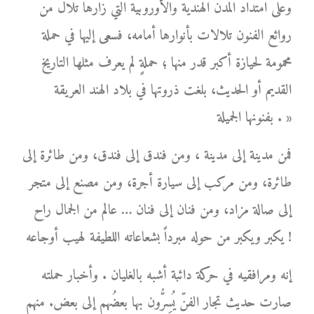
وعلى امتداد المدن الهندية والأوروبية التي زارها تلال من
روائع الفنون تلالات بأنوارها أمامه، فسعى إليها في حملة
محمومة لحيازة أكبر قدر منها ؛ حملةٍ لم يعرف مثلها التاريخ
القديم أو الحديث، بلغت ذروتها في بلاد الهند العريقة
بفنونها الجميلة . »
فمن مدينة إلى مدينة ، ومن فندق إلى فندق، ومن طائرة إلى
طائرة، ومن مركب إلى سيارة أجرة، ومن مصنع إلى متجر
إلى صالة مزاد، ومن فنان إلى فنان … عالم من الجمال راح
يكبر ويكبر من حوله مبرداً بشعاعاته اللطيفة لهيب أوجاعه !
إنه ومرافقيه في حركة دائبة أشبه بالغليان . وأخبار حملته
صارت حديث تجار الفنّ يُسِرُّون بها بعضُهم إلى بعض. منهم