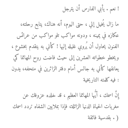
نعم . يأبي الفارس أن يترجل !
ما زال يُخيل إلي ، حتى اليوم، أنه هناك، يتابع رحلته،
عكازه في يمينه ، ودونه مواكب تلو مواكب من عرائس
الفنون يحاول أن يُروي غليله إليها ! كأني به يتقدم بخشوع ،
ويخطو خطواته العشرين إلى حيث فاضت روح المهاتما كي
يعانقها كأني به جالس أمام دفتر الزائرين في متحفه، يدون
فيه كلمته التاريخية :
إِنَّ اسمك ، أيُّها المهاتما العظيم ، قد خلده عزوفك عن
مغريات الحياة الدنيا الزائلة، فإذا بملايين الشفاه تردد اسمك
بقدسية فائقة . )