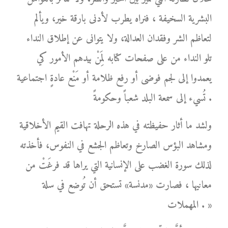
البشرية السخيفة ، فنراه يطرب لأدنى بارقة خير، ويألم
لتعاظم الشر وفقدان العدالة، ولا يتوانى عن إطلاق النداء
تلو النداء من على صفحات كتابه لِمَنْ بيدهم الأمور كي
يعمدوا إلى لجم فوضى أو رفع ظلامة أو مَنْع عادةٍ اجتماعية
تُسيء إلى سمعة البلد شعباً وحكومةً .
ولشد ما أثار حفيظته في هذه الرحلة تهافت القيم الأخلاقية
ومشاهد البؤس الصارخ وتعاظم الجشع في النفوس، فأخذته
لذلك سورة الغضب على الإنسانية التي يراها قد فرغَتْ من
معانيها ، فصارت «مدنسة» تستحق أن تُوضع في سلة
المهملات . »