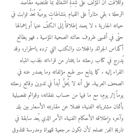
واللافت أنَّ المؤلّف على شِدَّةِ انشغاله بما تقتضيه مقاصد
الرحلة ، بقي مثابراً على القيام بنشاطاتٍ يوميَّة تُعَدُّ ثوابت في
حياته الجارية ، لا يعمد إطلاقاً إلى الكفّ عنها أو إهمالها
حتّى في أقسى ظروف حالته الصحية المؤسية . فهو يطالع
أكداس الجرائد والمجلات والكتب التي ترده باستمرار، وقد
يُدرج في كتاب رحلته ما يختار من قراءاته لجذب انتباه
القراء إليه . كما يتابع سير طبع مؤلفاته وما يصدر عنه في
الصحف العربية. على أنه لا يُحلُّ أبداً في تدوين وقائع رحلته
يوماً إثر يوم، مع ما فيها من حساب نفقاته، وقوائم تفصيلية
بأثمان مشترياته الفنية، فضلا عن مقارنته الأسعار بين بلد
وآخر، وإطلاقه الأحكام الفنية، الأمر الذي يُعد سابقة في
تاريخ الفن تصلح لأن تكون مرجعية للهواة ومدرسة للتذوق