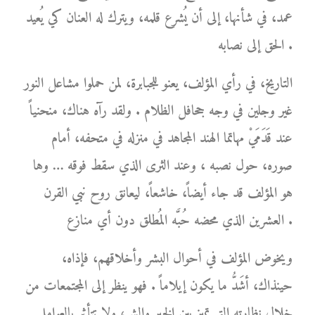
عمد، في شأنها، إلى أن يُشرع قلمه، ويترك له العنان كي يُعيد
الحق إلى نصابه .
التاريخ، في رأي المؤلف، يعنو للجبابرة، لمن حملوا مشاعل النور
غير وجلين في وجه جحافل الظلام . ولقد رآه هناك، منحنياً
عند قَدَمَيْ مهاتما الهند المجاهد في منزله في متحفه، أمام
صوره، حول نصبه ، وعند الثرى الذي سقط فوقه … وها
هو المؤلف قد جاء أيضاً، خاشعاً، ليعانق روح نبي القرن
العشرين الذي محضه حُبَّه المُطلق دون أي منازع .
ويخوض المؤلف في أحوال البشر وأخلاقهم، فإذاه،
حينذاك، أشَدُّ ما يكون إيلاماً . فهو ينظر إلى المجتمعات من
خلال نظارته التي تميز بين الخير والشر، ولا تتأثر بالعوامل