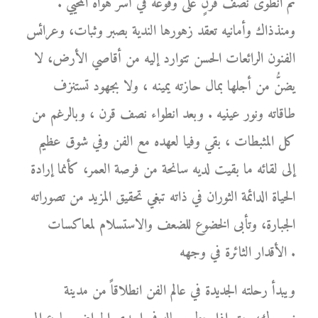
ثم انطوى نصف قرنٍ على وقوعه في أسر هواه المحيي .
ومنذذاك وأمانيه تعقد زهورها الندية بصبر وثبات، وعرائس
الفنون الرائعات الحسن تتوارد إليه من أقاصي الأرض، لا
يضنُّ من أجلها بمال حازته يمينه ، ولا بجهود تستنزف
طاقاته ونور عينيه . وبعد انطواء نصف قرن ، وبالرغم من
كل المثبطات ، بقي وفيا لعهده مع الفن وفي شوق عظيم
إلى لقائه ما بقيت لديه سانحة من فرصة العمر، كأنما إرادة
الحياة الدائمة الثوران في ذاته تبغي تحقيق المزيد من تصوراته
الجبارة، وتأبى الخضوع للضعف والاستسلام لمعاكسات
الأقدار الثائرة في وجهه .
ويبدأ رحلته الجديدة في عالم الفن انطلاقاً من مدينة