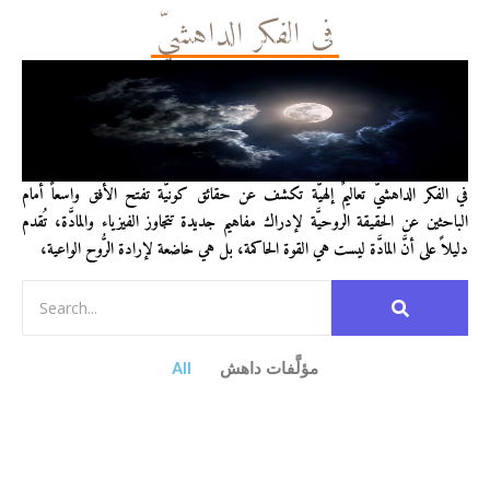
في الفكر الداهشيّ
في الفكر الداهشيّ تعاليمٌ إلهيَّة تكشف عن حقائق كونيَّة تفتح الأفق واسعاً أمام
الباحثين عن الحقيقة الروحيَّة لإدراك مفاهيم جديدة تتجاوز الفيزياء والمادَّة، تُقدم
دليلاً على أنَّ المادَّة ليست هي القوة الحاكمة، بل هي خاضعة لإرادة الرُّوح الواعية،
مؤلَّفات داهش
All