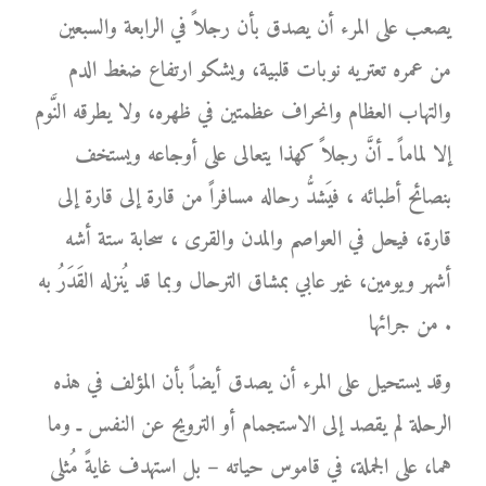
يصعب على المرء أن يصدق بأن رجلاً في الرابعة والسبعين
من عمره تعتريه نوبات قلبية، ويشكو ارتفاع ضغط الدم
والتهاب العظام وانحراف عظمتين في ظهره، ولا يطرقه النَّوم
إلا لماماً ـ أنَّ رجلاً كهذا يتعالى على أوجاعه ويستخف
بنصائح أطبائه ، فيَشدُّ رحاله مسافراً من قارة إلى قارة إلى
قارة، فيحل في العواصم والمدن والقرى ، سحابة ستة أشه
أشهر ويومين، غير عابي بمشاق الترحال وبما قد يُنزله القَدَرُ به
من جرائها .
وقد يستحيل على المرء أن يصدق أيضاً بأن المؤلف في هذه
الرحلة لم يقصد إلى الاستجمام أو الترويح عن النفس ـ وما
هما، على الجملة، في قاموس حياته – بل استهدف غايةً مُثلى