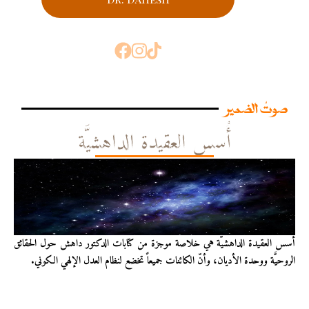
صوتُ الضمير
أُسس العقيدة الداهشيَّة
أُسس العقيدة الداهشيّة هي خلاصة موجزة من كتابات الدكتور داهش حول الحقائق
الروحيَّة ووحدة الأديان، وأنّ الكائنات جميعاً تخضع لنظام العدل الإلهي الكوني.