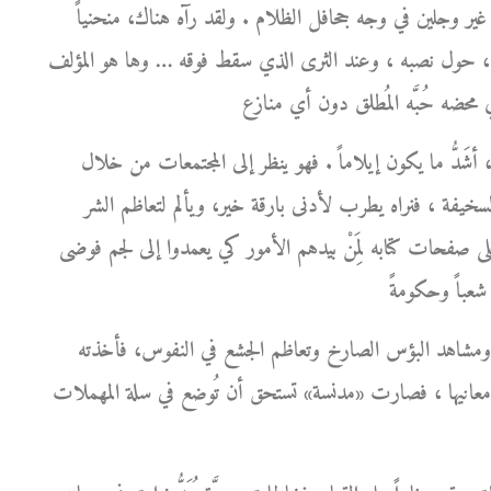
ور غير وجلين في وجه جحافل الظلام . ولقد رآه هناك، منحنياً
 صوره، حول نصبه ، وعند الثرى الذي سقط فوقه … وها هو المؤلف
َدُّ ما يكون إيلاماً . فهو ينظر إلى المجتمعات من خلال
ة السخيفة ، فنراه يطرب لأدنى بارقة خير، ويألم لتعاظم الشر
على صفحات كتابه لِمَنْ بيدهم الأمور كي يعمدوا إلى لجم فوضى
ة ومشاهد البؤس الصارخ وتعاظم الجشع في النفوس، فأخذته
معانيها ، فصارت «مدنسة» تستحق أن تُوضع في سلة المهملات .