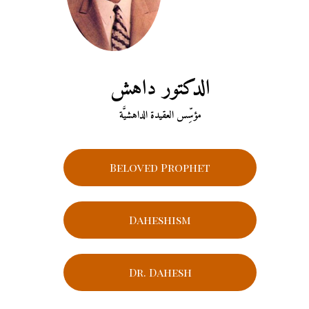
الدكتور داهش
مؤسِّس العقيدة الداهشيَّة
Beloved Prophet
Daheshism
Dr. Dahesh