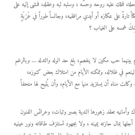
ة، فملك عليه روحه وحسَّه ، وسلبه لبه وعقله، فمشى إليه على
ً تارةً على عكازه أو أيدي مرافقيه، وجالساً طوراً في عَرَبَةٍ
بينهما حب مكين لا ينفصم، بلغ حد الوله والتدله … وبالرغم
ينعم في ظلاله. وتمكنه الأيام من امتلاك بعض كنوزه،
 وكانت مناه أن يستزيد منها مع الأيام، وأن يُتيح لها متحفاً
ك وأمانيه تعقد زهورها الندية بصبر وثبات، وعرائس الفنون
جلها بمال حازته يمينه ، ولا بجهود تستنزف طاقاته ونور عينيه