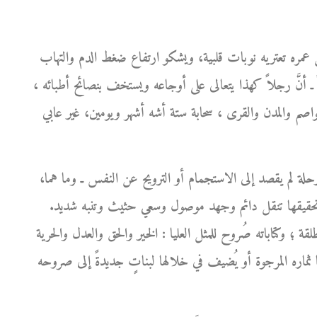
 عمره تعتريه نوبات قلبية، ويشكو ارتفاع ضغط الدم والتهاب
ً ـ أنَّ رجلاً كهذا يتعالى على أوجاعه ويستخف بنصائح أطبائه ،
لعواصم والمدن والقرى ، سحابة ستة أشه أشهر ويومين، غير عابي
حلة لم يقصد إلى الاستجمام أو الترويح عن النفس ـ وما هما،
ن تحقيقها تنقل دائم وجهد موصول وسعي حثيث وتنبه شديد.
لقة ؛ وكتاباته صُروح للمثل العليا : الخير والحق والعدل والحرية
ثماره المرجوة أو يُضيف في خلالها لبناتٍ جديدةً إلى صروحه