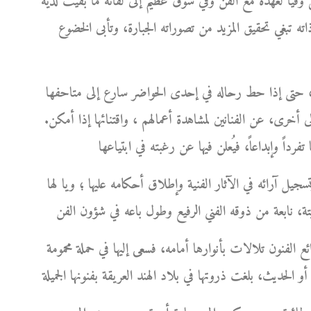
فيا لعهده مع الفن وفي شوق عظيم إلى لقائه ما بقيت لديه
ذاته تبغي تحقيق المزيد من تصوراته الجبارة، وتأبى الخضوع
ورك، حتى إذا حط رحاله في إحدى الحواضر سارع إلى متاحفها
 أخرى، عن الفنانين لمشاهدة أعمالهم ، واقتنائها إذا أمكن.
سجيل آرائه في الآثار الفنية وإطلاق أحكامه عليها ؛ ويا لها
ئع الفنون تلالات بأنوارها أمامه، فسعى إليها في حملة محمومة