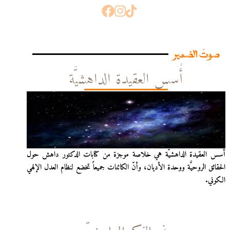
صوتُ الضمير
أُسس العقيدة الداهشيَّة
أُسس العقيدة الداهشيّة هي خلاصة موجزة من كتابات الدكتور داهش حول
الحقائق الروحيَّة ووحدة الأديان، وأنّ الكائنات جميعاً تخضع لنظام العدل الإلهي
الكوني.