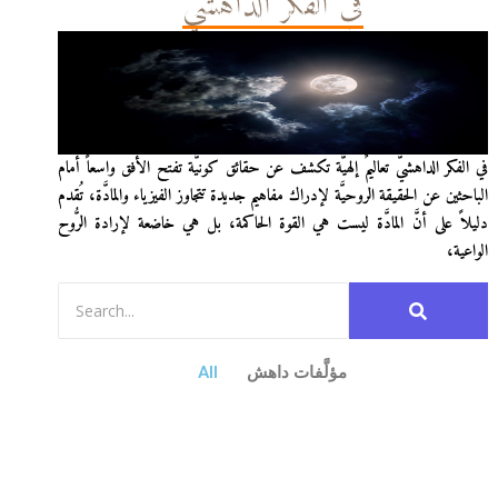
في الفكر الداهشيّ
في الفكر الداهشيّ تعاليمٌ إلهيَّة تكشف عن حقائق كونيَّة تفتح الأفق واسعاً أمام
الباحثين عن الحقيقة الروحيَّة لإدراك مفاهيم جديدة تتجاوز الفيزياء والمادَّة، تُقدم
دليلاً على أنَّ المادَّة ليست هي القوة الحاكمة، بل هي خاضعة لإرادة الرُّوح
الواعية،
مؤلَّفات داهش
All