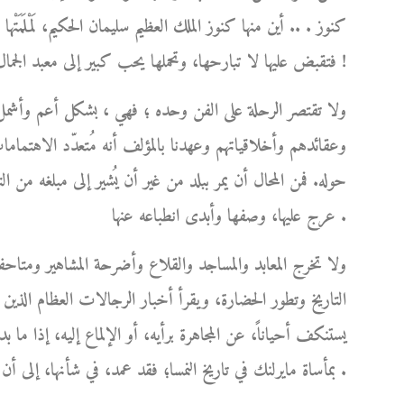
كنوز . .. أين منها كنوز الملك العظيم سليمان الحكيم، لَمْلَمَتْ
فتقبض عليها لا تبارحها، وتحملها يحب كبير إلى معبد الجمال الخالد الذي استحقته عن جدارة !
ولا تقتصر الرحلة على الفن وحده ؛ فهي ، بشكل أعم وأشمل
وعقائدهم وأخلاقياتهم وعهدنا بالمؤلف أنه مُتعدّد الاهتماما
حوله. فمن المحال أن يمر ببلد من غير أن يُشير إلى مبلغه من 
عرج عليها، وصفها وأبدى انطباعه عنها .
ولا تخرج المعابد والمساجد والقلاع وأضرحة المشاهير ومتاحف
التاريخ وتطور الحضارة، ويقرأ أخبار الرجالات العظام الذين 
يستنكف أحياناً، عن المجاهرة برأيه، أو الإلماع إليه، إذا ما 
بمأساة مايرلنك في تاريخ النمسا؛ فقد عمد، في شأنها، إلى أن يُشرع قلمه، ويترك له العنان كي يُعيد الحق إلى نصابه .