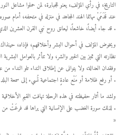
التاريخ، في رأي المؤلف، يعنو للجبابرة، لمن حملوا مشاعل الن
عند قَدَمَيْ مهاتما الهند المجاهد في منزله في متحفه، أمام
قد جاء أيضاً، خاشعاً، ليعانق روح نبي القرن العشرين الذي محضه حُبَّه المُطلق دون أي منازع .
ويخوض المؤلف في أحوال البشر وأخلاقهم، فإذاه، حينذاك، أش
نظارته التي تميز بين الخير والشر، ولا تتأثر بالعوامل البشري
وفقدان العدالة، ولا يتوانى عن إطلاق النداء تلو النداء من 
أو رفع ظلامة أو مَنْع عادةٍ اجتماعية تُسيء إلى سمعة البلد شعباً وحكومةً .
ولشد ما أثار حفيظته في هذه الرحلة تهافت القيم الأخلاقي
لذلك سورة الغضب على الإنسانية التي يراها قد فرغَتْ من 
»