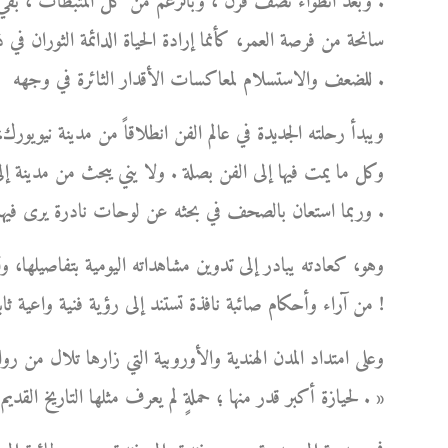
. وبعد انطواء نصف قرن ، وبالرغم من كل المثبطات ، بقي و
سانحة من فرصة العمر، كأنما إرادة الحياة الدائمة الثوران في 
للضعف والاستسلام لمعاكسات الأقدار الثائرة في وجهه .
ويبدأ رحلته الجديدة في عالم الفن انطلاقاً من مدينة نيوي
وكل ما يمت فيها إلى الفن بصلة . ولا يني يبحث من مدينة إلى
وربما استعان بالصحف في بحثه عن لوحات نادرة يرى فيها تفرداً وإبداعاً، فيُعلن فيها عن رغبته في ابتياعها .
وهو، كعادته يبادر إلى تدوين مشاهداته اليومية بتفاصيلها، وت
من آراء وأحكام صائبة نافذة تستند إلى رؤية فنية واعية ثابتة، نابعة من ذوقه الفني الرفيع وطول باعه في شؤون الفن !
وعلى امتداد المدن الهندية والأوروبية التي زارها تلال من روا
لحيازة أكبر قدر منها ؛ حملةٍ لم يعرف مثلها التاريخ القديم أو الحديث، بلغت ذروتها في بلاد الهند العريقة بفنونها الجميلة . »