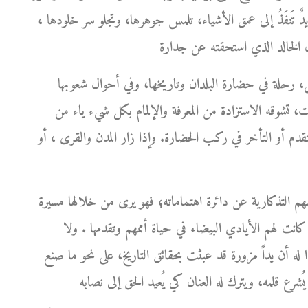
ها يدٌ تَنفَذُ إلى عمق الأشياء، تلمس جوهرها، وتجلو سر خلودها ،
، رحلة في حضارة البلدان وتاريخها، وفي أحوال شعوبها
ت، تشوقه الاستزادة من المعرفة والإلمام بكل شيء ياء من
التقدم أو التأخر في ركب الحضارة. وإذا زار المدن والقرى ، أو
هم التذكارية عن دائرة اهتماماته؛ فهو يرى من خلالها مسيرة
كانت لهم الأيادي البيضاء في حياة أممهم وتقدمها . ولا
بدا له أن يداً مزورة قد عبثت بحقائق التاريخ، على نحو ما صنع