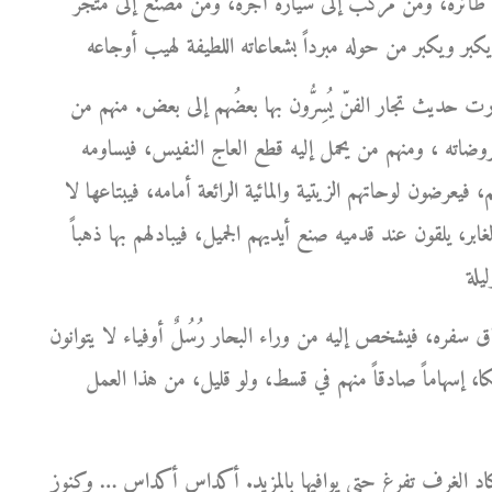
ى طائرة، ومن مركب إلى سيارة أجرة، ومن مصنع إلى متجر
ارت حديث تجار الفنّ يُسِرُّون بها بعضُهم إلى بعض. منهم من
روضاته ، ومنهم من يحمل إليه قطع العاج النفيس، فيساومه
 فيعرضون لوحاتهم الزيتية والمائية الرائعة أمامه، فيبتاعها لا
ر، يلقون عند قدميه صنع أيديهم الجميل، فيبادلهم بها ذهباً
ره، فيشخص إليه من وراء البحار رُسُلٌ أوفياء لا يتوانون
كا، إسهاماً صادقاً منهم في قسط، ولو قليل، من هذا العمل
كاد الغرف تفرغ حتى يوافيها بالمزيد. أكداس أكداس … وكنوز