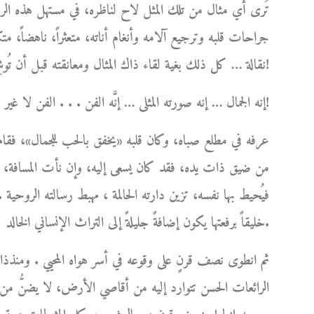
تُرى أي مثال من تلك المثل لاح لناظره، في مستهل هذه الرحل
جراحات قلبه وترجيع آلامه وأنغام أناته، متعثراً، ناهضاً، متكئا
نقالة … كل ذلك بغية لقاء ذاك المثال ومعانقته قبل أن تُوشِكَ شمسه على الغياب ؟!
إنه الجمال … إنه صورته المثلى … إنَّه الفن . . . الفن لا غير!
عرفه في مطلع صباه، وكان قلبه «يخفق بالحب للجمال»، فقام 
من ضيق ذات يده، فقد كان يسعى إليه، وإن نأت المسافة، ل
فيُحيط بها نفسه، تزين دارته الحالمة ، مهبط رسالته الروحية .
خليقاً برفعتها يكون إضافةً جليلةً إلى التراث الإنساني الخالد.
ثم انطوى نصف قرنٍ على وقوعه في أسر هواه المحيي . ومنذذا
الرائعات الحسن تتوارد إليه من أقاصي الأرض، لا يضنُّ من أ