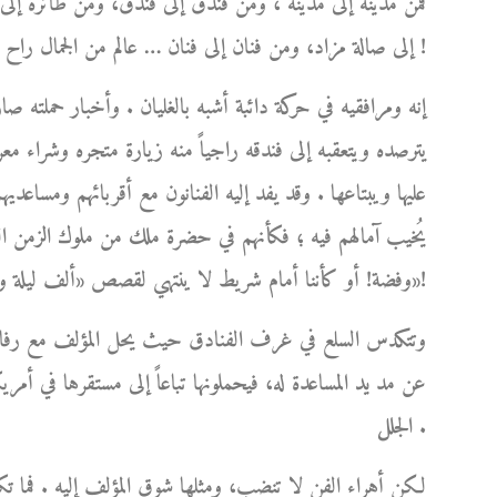
فمن مدينة إلى مدينة ، ومن فندق إلى فندق، ومن طائرة إل
إلى صالة مزاد، ومن فنان إلى فنان … عالم من الجمال راح يكبر ويكبر من حوله مبرداً بشعاعاته اللطيفة لهيب أوجاعه !
إنه ومرافقيه في حركة دائبة أشبه بالغليان . وأخبار حملته ص
يترصده ويتعقبه إلى فندقه راجياً منه زيارة متجره وشراء مع
عليها ويبتاعها . وقد يفد إليه الفنانون مع أقربائهم ومساعديهم،
يُخيب آمالهم فيه ؛ فكأنهم في حضرة ملك من ملوك الزمن الغاب
وفضة! أو كأننا أمام شريط لا ينتهي لقصص «ألف ليلة وليلة»!
وتتكدس السلع في غرف الفنادق حيث يحل المؤلف مع رفاق سف
عن مد يد المساعدة له، فيحملونها تباعاً إلى مستقرها في أمري
الجلل .
لكن أهراء الفن لا تنضب، ومثلها شوق المؤلف إليه . فما ت