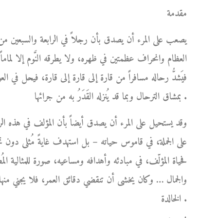
مقدمة
يصعب على المرء أن يصدق بأن رجلاً في الرابعة والسبعين من
العظام وانحراف عظمتين في ظهره، ولا يطرقه النَّوم إلا لماما
فيَشدُّ رحاله مسافراً من قارة إلى قارة إلى قارة، فيحل في ا
بمشاق الترحال وبما قد يُنزله القَدَرُ به من جرائها .
وقد يستحيل على المرء أن يصدق أيضاً بأن المؤلف في هذه الر
على الجملة، في قاموس حياته – بل استهدف غايةً مُثلى دو
فحياة المؤلّف، في مبادئه وأهدافه ومساعيه، صورة للمثالية المُط
والجمال … وكان يخشى أن تنقضي دقائق العمر، فلا يجني منها 
الخالدة .