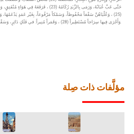
وَأَجْرَى فِيها سِرَاجاً مُسْتَطِيراً (28) ، وَقَمَراً مُنِيراً: في فَلَكٍ دَائِرٍ، وَسَقْفٍ سَائِرٍ، وَرَقِيمٍ (29) مَائِرٍ.
مؤلَّفات ذات صِلة