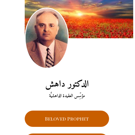
الدكتور داهش
مؤسِّس العقيدة الداهشيَّة
Beloved Prophet