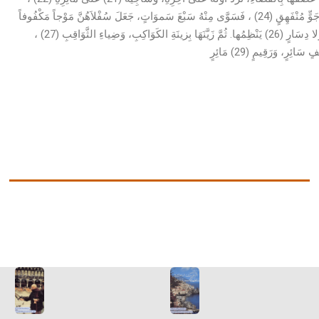
حَتَّى عَبَّ عُبَابُهُ، وَرَمَى بِالزَّبَدِ رُكَامُهُ (23) ، فَرَفَعَهُ فِي هَوَاءٍ مُنْفَتِقٍ، وَجَوٍّ مُنْفَهِقٍ (24) ، فَسَوَّى مِنْهُ سَبْعَ سَموَاتٍ، جَعَلَ سُفْلاَهُنَّ مَوْجاً مَكْفُوفاً
(25) ، وَعُلْيَاهُنَّ سَقْفاً مَحْفُوظاً، وَسَمْكاً مَرْفُوعاً، بِغَيْر عَمَدٍ يَدْعَمُهَا، وَلا دِسَارٍ (26) يَنْظِمُها. ثُمَّ زَيَّنَهَا بِزينَةِ الكَوَاكِبِ، وَضِياءِ الثَّوَاقِبِ (27) ،