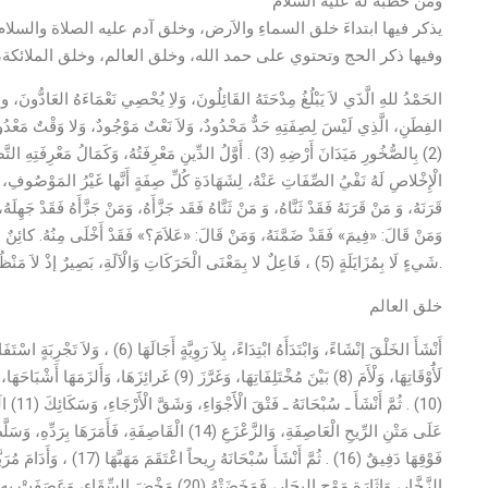
ومن خطبة له عليه السلام
يذكر فيها ابتداءَ خلق السماءِ والاَرض، وخلق آدم عليه الصلاة والسلام
وفيها ذكر الحج وتحتوي على حمد الله، وخلق العالم، وخلق الملائكة، و
الحَمْدُ للهِ الَّذَي لاَ يَبْلُغُ مِدْحَتَهُ القَائِلُونَ، وَلاِ يُحْصِي نَعْمَاءَهُ العَادُّونَ، ولا
(2) بِالصُّخُورِ مَيَدَانَ أَرْضِهِ (3) . أَوَّلُ الدِّينِ مَعْرِفَتُهُ، و
الْإِخْلاصِ لَهُ نَفْيُ الصِّفَاتِ عَنْهُ، لِشَهَادَةِ كُلِّ صِفَةٍ أَنَّها غَيْرُ المَوْصُوفِ، 
قَرَنَهُ، وَ مَنْ قَرَنَهُ فَقَدْ ثَنَّاهُ، وَ مَنْ ثَنَّاهُ فَقَد جَزَّأَهُ، وَمَنْ جَزَّأَهُ فَقَدْ جَهِلَه
شَيءٍ لَا بِمُزَايَلَةٍ (5) ، فَاعِلٌ لا بِمَعْنَى الْحَرَكَاتِ وَالْآلَةِ، بَصِيرٌ إذْ لاَ مَنْظُورَ إلَيْهِ مِنْ خَلْقِهِ، مُتَوَحِّدٌ إذْ لاَ سَكَنَ يَسْتَأْنِسُ بهِ وَلاَ يَسْتوْحِشُ لِفَقْدِهِ.
خلق العالم
لَأَُوْقَاتِهَا، وَلْأَمَ (8) بَيْنَ مُخْتَلِفَاتِهَا، وَغَرَّ