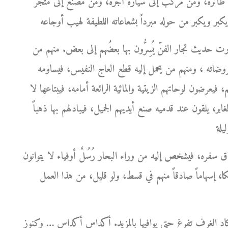
ى طائرة، ومن مركب إلى سيارة أجرة، ومن مصنع إلى متجر
ارت حديث تجار الفنّ يُسِرُّون بها بعضُهم إلى بعض. منهم من
روضاته ، ومنهم من يحمل إليه قطع العاج النفيس، فيساومه
 فيعرضون لوحاتهم الزيتية والمائية الرائعة أمامه، فيبتاعها لا
ر، يلقون عند قدميه صنع أيديهم الجميل، فيبادلهم بها ذهباً
ره، فيشخص إليه من وراء البحار رُسُلٌ أوفياء لا يتوانون
كا، إسهاماً صادقاً منهم في قسط، ولو قليل، من هذا العمل
كاد الغرف تفرغ حتى يوافيها بالمزيد. أكداس أكداس … وكنوز