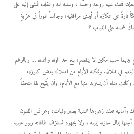
ة، فملك عليه روحه وحسَّه ، وسلبه لبه وعقله، فمشى إليه على
ً تارةً على عكازه أو أيدي مرافقيه، وجالساً طوراً في عَرَبَةٍ
بينهما حب مكين لا ينفصم، بلغ حد الوله والتدله … وبالرغم
ينعم في ظلاله. وتمكنه الأيام من امتلاك بعض كنوزه،
 وكانت مناه أن يستزيد منها مع الأيام، وأن يُتيح لها متحفاً
ك وأمانيه تعقد زهورها الندية بصبر وثبات، وعرائس الفنون
جلها بمال حازته يمينه ، ولا بجهود تستنزف طاقاته ونور عينيه