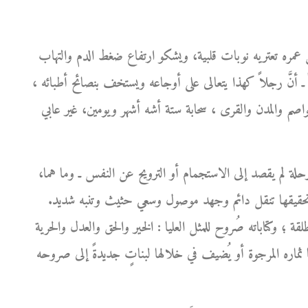
 عمره تعتريه نوبات قلبية، ويشكو ارتفاع ضغط الدم والتهاب
ً ـ أنَّ رجلاً كهذا يتعالى على أوجاعه ويستخف بنصائح أطبائه ،
لعواصم والمدن والقرى ، سحابة ستة أشه أشهر ويومين، غير عابي
حلة لم يقصد إلى الاستجمام أو الترويح عن النفس ـ وما هما،
ن تحقيقها تنقل دائم وجهد موصول وسعي حثيث وتنبه شديد.
لقة ؛ وكتاباته صُروح للمثل العليا : الخير والحق والعدل والحرية
ثماره المرجوة أو يُضيف في خلالها لبناتٍ جديدةً إلى صروحه