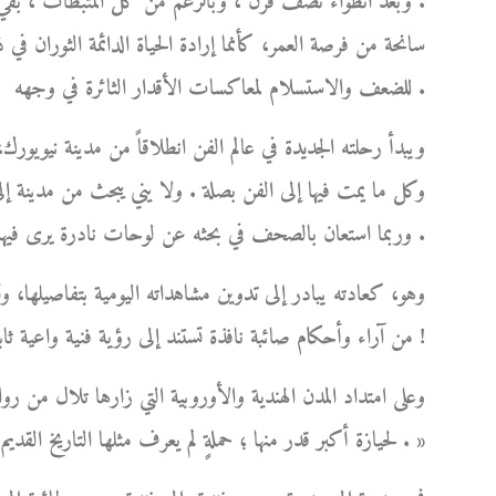
. وبعد انطواء نصف قرن ، وبالرغم من كل المثبطات ، بقي و
سانحة من فرصة العمر، كأنما إرادة الحياة الدائمة الثوران في 
للضعف والاستسلام لمعاكسات الأقدار الثائرة في وجهه .
ويبدأ رحلته الجديدة في عالم الفن انطلاقاً من مدينة نيوي
وكل ما يمت فيها إلى الفن بصلة . ولا يني يبحث من مدينة إلى
وربما استعان بالصحف في بحثه عن لوحات نادرة يرى فيها تفرداً وإبداعاً، فيُعلن فيها عن رغبته في ابتياعها .
وهو، كعادته يبادر إلى تدوين مشاهداته اليومية بتفاصيلها، وت
من آراء وأحكام صائبة نافذة تستند إلى رؤية فنية واعية ثابتة، نابعة من ذوقه الفني الرفيع وطول باعه في شؤون الفن !
وعلى امتداد المدن الهندية والأوروبية التي زارها تلال من روا
لحيازة أكبر قدر منها ؛ حملةٍ لم يعرف مثلها التاريخ القديم أو الحديث، بلغت ذروتها في بلاد الهند العريقة بفنونها الجميلة . »