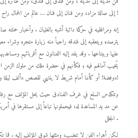
فمن مدينة إلى مدينة ، ومن فندق إلى فندق، ومن طائرة إل
إلى صالة مزاد، ومن فنان إلى فنان … عالم من الجمال راح يكبر ويكبر من حوله مبرداً بشعاعاته اللطيفة لهيب أوجاعه !
إنه ومرافقيه في حركة دائبة أشبه بالغليان . وأخبار حملته ص
يترصده ويتعقبه إلى فندقه راجياً منه زيارة متجره وشراء مع
عليها ويبتاعها . وقد يفد إليه الفنانون مع أقربائهم ومساعديهم،
يُخيب آمالهم فيه ؛ فكأنهم في حضرة ملك من ملوك الزمن الغاب
وفضة! أو كأننا أمام شريط لا ينتهي لقصص «ألف ليلة وليلة»!
وتتكدس السلع في غرف الفنادق حيث يحل المؤلف مع رفاق سف
عن مد يد المساعدة له، فيحملونها تباعاً إلى مستقرها في أمري
الجلل .
لكن أهراء الفن لا تنضب، ومثلها شوق المؤلف إليه . فما ت