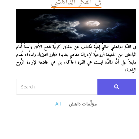
في الفكر الداهشيّ
في الفكر الداهشيّ تعاليمٌ إلهيَّة تكشف عن حقائق كونيَّة تفتح الأفق واسعاً أمام
الباحثين عن الحقيقة الروحيَّة لإدراك مفاهيم جديدة تتجاوز الفيزياء والمادَّة، تُقدم
دليلاً على أنَّ المادَّة ليست هي القوة الحاكمة، بل هي خاضعة لإرادة الرُّوح
الواعية،
مؤلَّفات داهش
All