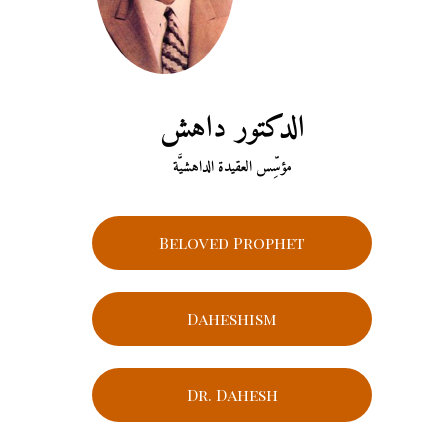
الدكتور داهش
مؤسِّس العقيدة الداهشيَّة
Beloved Prophet
Daheshism
Dr. Dahesh