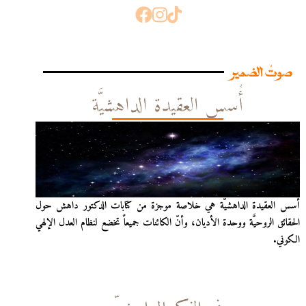
صوتُ الضمير
أُسس العقيدة الداهشيَّة
أُسس العقيدة الداهشيّة هي خلاصة موجزة من كتابات الدكتور داهش حول
الحقائق الروحيَّة ووحدة الأديان، وأنّ الكائنات جميعاً تخضع لنظام العدل الإلهي
الكوني.