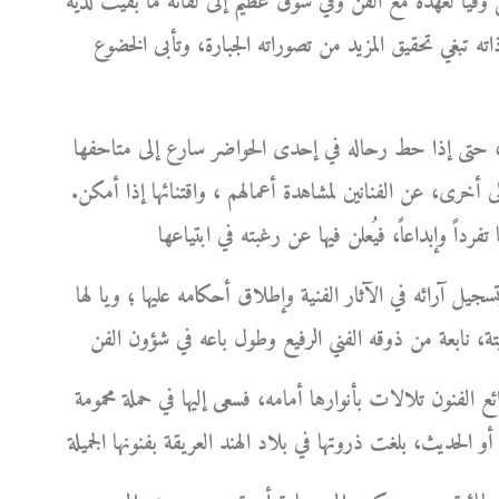
فيا لعهده مع الفن وفي شوق عظيم إلى لقائه ما بقيت لديه
ذاته تبغي تحقيق المزيد من تصوراته الجبارة، وتأبى الخضوع
ورك، حتى إذا حط رحاله في إحدى الحواضر سارع إلى متاحفها
 أخرى، عن الفنانين لمشاهدة أعمالهم ، واقتنائها إذا أمكن.
سجيل آرائه في الآثار الفنية وإطلاق أحكامه عليها ؛ ويا لها
ئع الفنون تلالات بأنوارها أمامه، فسعى إليها في حملة محمومة