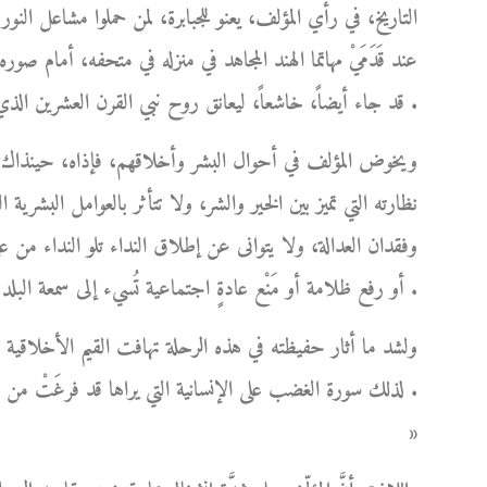
التاريخ، في رأي المؤلف، يعنو للجبابرة، لمن حملوا مشاعل الن
عند قَدَمَيْ مهاتما الهند المجاهد في منزله في متحفه، أمام
قد جاء أيضاً، خاشعاً، ليعانق روح نبي القرن العشرين الذي محضه حُبَّه المُطلق دون أي منازع .
ويخوض المؤلف في أحوال البشر وأخلاقهم، فإذاه، حينذاك، أش
نظارته التي تميز بين الخير والشر، ولا تتأثر بالعوامل البشري
وفقدان العدالة، ولا يتوانى عن إطلاق النداء تلو النداء من 
أو رفع ظلامة أو مَنْع عادةٍ اجتماعية تُسيء إلى سمعة البلد شعباً وحكومةً .
ولشد ما أثار حفيظته في هذه الرحلة تهافت القيم الأخلاقي
لذلك سورة الغضب على الإنسانية التي يراها قد فرغَتْ من 
»