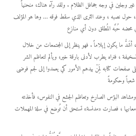
ور غير وجلين في وجه جحافل الظلام . ولقد رآه هناك، منحنياً
 صوره، حول نصبه ، وعند الثرى الذي سقط فوقه … وها هو المؤلف
َدُّ ما يكون إيلاماً . فهو ينظر إلى المجتمعات من خلال
ة السخيفة ، فنراه يطرب لأدنى بارقة خير، ويألم لتعاظم الشر
على صفحات كتابه لِمَنْ بيدهم الأمور كي يعمدوا إلى لجم فوضى
ة ومشاهد البؤس الصارخ وتعاظم الجشع في النفوس، فأخذته
معانيها ، فصارت «مدنسة» تستحق أن تُوضع في سلة المهملات .