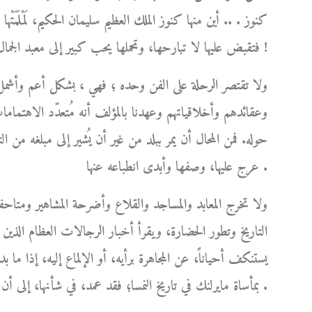
كنوز . .. أين منها كنوز الملك العظيم سليمان الحكيم، لَمْلَمَتْ
فتقبض عليها لا تبارحها، وتحملها يحب كبير إلى معبد الجمال الخالد الذي استحقته عن جدارة !
ولا تقتصر الرحلة على الفن وحده ؛ فهي ، بشكل أعم وأشمل
وعقائدهم وأخلاقياتهم وعهدنا بالمؤلف أنه مُتعدّد الاهتماما
حوله. فمن المحال أن يمر ببلد من غير أن يُشير إلى مبلغه من 
عرج عليها، وصفها وأبدى انطباعه عنها .
ولا تخرج المعابد والمساجد والقلاع وأضرحة المشاهير ومتاحف
التاريخ وتطور الحضارة، ويقرأ أخبار الرجالات العظام الذين 
يستنكف أحياناً، عن المجاهرة برأيه، أو الإلماع إليه، إذا ما 
بمأساة مايرلنك في تاريخ النمسا؛ فقد عمد، في شأنها، إلى أن يُشرع قلمه، ويترك له العنان كي يُعيد الحق إلى نصابه .