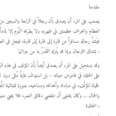
مقدمة
يصعب على المرء أن يصدق بأن رجلاً في الرابعة والسبعين من
العظام وانحراف عظمتين في ظهره، ولا يطرقه النَّوم إلا لماما
فيَشدُّ رحاله مسافراً من قارة إلى قارة إلى قارة، فيحل في ا
بمشاق الترحال وبما قد يُنزله القَدَرُ به من جرائها .
وقد يستحيل على المرء أن يصدق أيضاً بأن المؤلف في هذه الر
على الجملة، في قاموس حياته – بل استهدف غايةً مُثلى دو
فحياة المؤلّف، في مبادئه وأهدافه ومساعيه، صورة للمثالية المُط
والجمال … وكان يخشى أن تنقضي دقائق العمر، فلا يجني منها 
الخالدة .