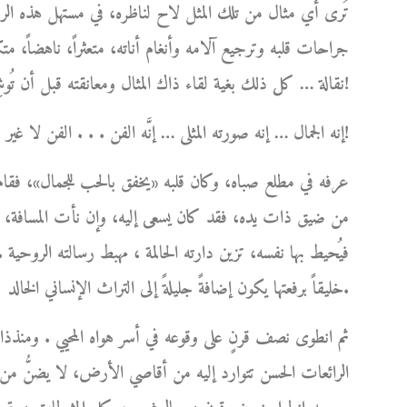
تُرى أي مثال من تلك المثل لاح لناظره، في مستهل هذه الرحل
جراحات قلبه وترجيع آلامه وأنغام أناته، متعثراً، ناهضاً، متكئا
نقالة … كل ذلك بغية لقاء ذاك المثال ومعانقته قبل أن تُوشِكَ شمسه على الغياب ؟!
إنه الجمال … إنه صورته المثلى … إنَّه الفن . . . الفن لا غير!
عرفه في مطلع صباه، وكان قلبه «يخفق بالحب للجمال»، فقام 
من ضيق ذات يده، فقد كان يسعى إليه، وإن نأت المسافة، ل
فيُحيط بها نفسه، تزين دارته الحالمة ، مهبط رسالته الروحية .
خليقاً برفعتها يكون إضافةً جليلةً إلى التراث الإنساني الخالد.
ثم انطوى نصف قرنٍ على وقوعه في أسر هواه المحيي . ومنذذا
الرائعات الحسن تتوارد إليه من أقاصي الأرض، لا يضنُّ من أ