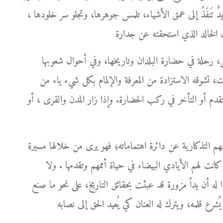
ها يدٌ تَنفَذُ إلى عمق الأشياء، تلمس جوهرها، وتجلو سر خلودها ،
، رحلة في حضارة البلدان وتاريخها، وفي أحوال شعوبها
ت، تشوقه الاستزادة من المعرفة والإلمام بكل شيء ياء من
التقدم أو التأخر في ركب الحضارة. وإذا زار المدن والقرى ، أو
هم التذكارية عن دائرة اهتماماته؛ فهو يرى من خلالها مسيرة
كانت لهم الأيادي البيضاء في حياة أممهم وتقدمها . ولا
بدا له أن يداً مزورة قد عبثت بحقائق التاريخ، على نحو ما صنع