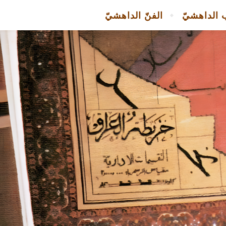
 الداهشيّ
الفنّ الداهشيّ