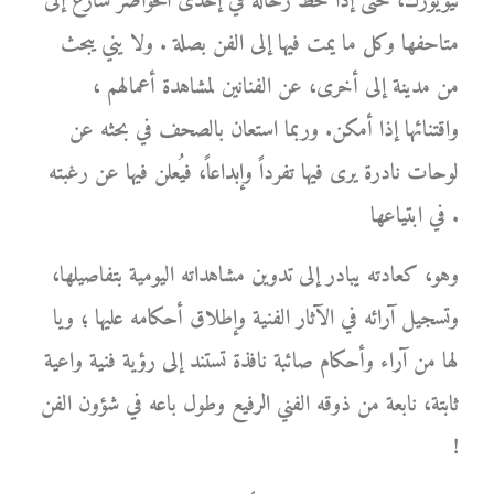
نيويورك، حتى إذا حط رحاله في إحدى الحواضر سارع إلى
متاحفها وكل ما يمت فيها إلى الفن بصلة . ولا يني يبحث
من مدينة إلى أخرى، عن الفنانين لمشاهدة أعمالهم ،
واقتنائها إذا أمكن. وربما استعان بالصحف في بحثه عن
لوحات نادرة يرى فيها تفرداً وإبداعاً، فيُعلن فيها عن رغبته
في ابتياعها .
وهو، كعادته يبادر إلى تدوين مشاهداته اليومية بتفاصيلها،
وتسجيل آرائه في الآثار الفنية وإطلاق أحكامه عليها ؛ ويا
لها من آراء وأحكام صائبة نافذة تستند إلى رؤية فنية واعية
ثابتة، نابعة من ذوقه الفني الرفيع وطول باعه في شؤون الفن
!