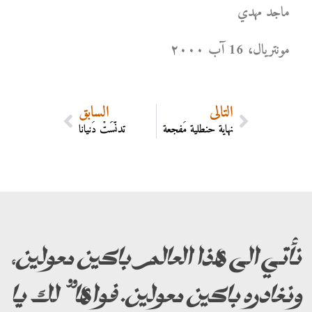
ماجد مهدي
مونتریال، 16 آب ۲۰۰۰
التالي
السابق
نهاية حنطلية مُفجعة
تدنّسَتْ دُنيانا
نأتي الى هذا العالم باكين معولين،
ونغادره باكين معولين. فواها” لك يا