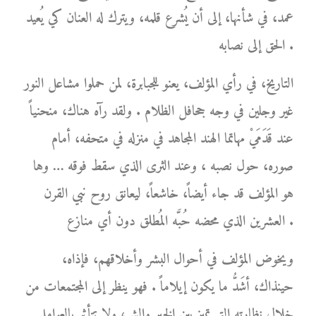
عمد، في شأنها، إلى أن يُشرع قلمه، ويترك له العنان كي يُعيد
الحق إلى نصابه .
التاريخ، في رأي المؤلف، يعنو للجبابرة، لمن حملوا مشاعل النور
غير وجلين في وجه جحافل الظلام . ولقد رآه هناك، منحنياً
عند قَدَمَيْ مهاتما الهند المجاهد في منزله في متحفه، أمام
صوره، حول نصبه ، وعند الثرى الذي سقط فوقه … وها
هو المؤلف قد جاء أيضاً، خاشعاً، ليعانق روح نبي القرن
العشرين الذي محضه حُبَّه المُطلق دون أي منازع .
ويخوض المؤلف في أحوال البشر وأخلاقهم، فإذاه،
حينذاك، أشَدُّ ما يكون إيلاماً . فهو ينظر إلى المجتمعات من
خلال نظارته التي تميز بين الخير والشر، ولا تتأثر بالعوامل