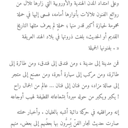
وعلى امتداد المدن الهندية والأوروبية التي زارها تلال من
روائع الفنون تلالات بأنوارها أمامه، فسعى إليها في حملة
محمومة لحيازة أكبر قدر منها ؛ حملةٍ لم يعرف مثلها التاريخ
القديم أو الحديث، بلغت ذروتها في بلاد الهند العريقة
بفنونها الجميلة . »
فمن مدينة إلى مدينة ، ومن فندق إلى فندق، ومن طائرة إلى
طائرة، ومن مركب إلى سيارة أجرة، ومن مصنع إلى متجر
إلى صالة مزاد، ومن فنان إلى فنان … عالم من الجمال راح
يكبر ويكبر من حوله مبرداً بشعاعاته اللطيفة لهيب أوجاعه !
إنه ومرافقيه في حركة دائبة أشبه بالغليان . وأخبار حملته
صارت حديث تجار الفنّ يُسِرُّون بها بعضُهم إلى بعض. منهم