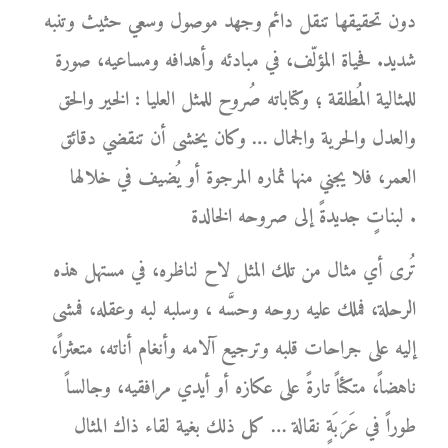
دون تحقيقها تنقل دائم وجهد موصول وسعي حثيث وتنبه
شديد. فحياة المؤلّف، في مبادئه وأهدافه ومساعيه، صورة
للمثالية المُطلقة ؛ وكتاباته صُروح للمثل العليا : الخير والحق
والعدل والحرية والجمال … وكان يخشى أن تنقضي دقائق
العمر، فلا يجني منها ثماره المرجوة أو يُضيف في خلالها
لبناتٍ جديدةً إلى صروحه الخالدة .
تُرى أي مثال من تلك المثل لاح لناظره، في مستهل هذه
الرحلة، فملك عليه روحه وحسَّه ، وسلبه لبه وعقله، فمشى
إليه على جراحات قلبه وترجيع آلامه وأنغام أناته، متعثراً،
ناهضاً، متكئاً تارةً على عكازه أو أيدي مرافقيه، وجالساً
طوراً في عَرَبَةٍ نقالة … كل ذلك بغية لقاء ذاك المثال