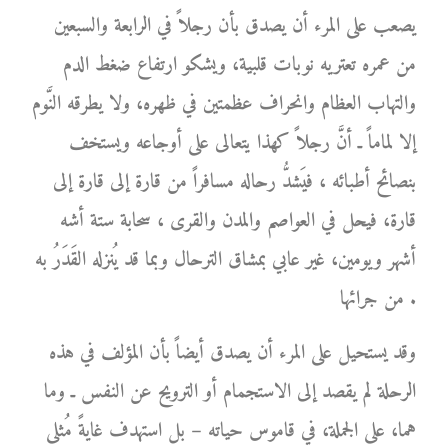
يصعب على المرء أن يصدق بأن رجلاً في الرابعة والسبعين
من عمره تعتريه نوبات قلبية، ويشكو ارتفاع ضغط الدم
والتهاب العظام وانحراف عظمتين في ظهره، ولا يطرقه النَّوم
إلا لماماً ـ أنَّ رجلاً كهذا يتعالى على أوجاعه ويستخف
بنصائح أطبائه ، فيَشدُّ رحاله مسافراً من قارة إلى قارة إلى
قارة، فيحل في العواصم والمدن والقرى ، سحابة ستة أشه
أشهر ويومين، غير عابي بمشاق الترحال وبما قد يُنزله القَدَرُ به
من جرائها .
وقد يستحيل على المرء أن يصدق أيضاً بأن المؤلف في هذه
الرحلة لم يقصد إلى الاستجمام أو الترويح عن النفس ـ وما
هما، على الجملة، في قاموس حياته – بل استهدف غايةً مُثلى