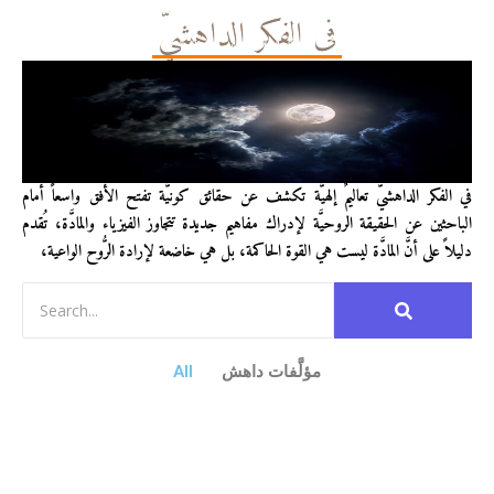
في الفكر الداهشيّ
في الفكر الداهشيّ تعاليمٌ إلهيَّة تكشف عن حقائق كونيَّة تفتح الأفق واسعاً أمام
الباحثين عن الحقيقة الروحيَّة لإدراك مفاهيم جديدة تتجاوز الفيزياء والمادَّة، تُقدم
دليلاً على أنَّ المادَّة ليست هي القوة الحاكمة، بل هي خاضعة لإرادة الرُّوح الواعية،
مؤلَّفات داهش
All