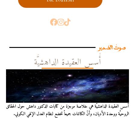
صوتُ الضمير
أُسس العقيدة الداهشيَّة
أُسس العقيدة الداهشيّة هي خلاصة موجزة من كتابات الدكتور داهش حول الحقائق
الروحيَّة ووحدة الأديان، وأنّ الكائنات جميعاً تخضع لنظام العدل الإلهي الكوني.