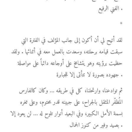
الفني الرفيع .
*
لقد أتيح لي أن أكون إلى جانب المؤلف في الفترة التي
سبقت قيامه برحلته، وسعدت بالعمل معه في أثنائها . ولقد
حظيت برؤيته وهو يتشامخ على أوجاعه دائباً على مواصلة
جهوده بصورة لا تتأتى إلا للجبابرة .
ثم توادعنا، وارتحلنا، كل في طريقه … وكان كالفارس
المُظفّر المثقل بالجراح، على جبينه قدر محتوم، وعلى ثغره
بسمة الأمل الكبير، وفي البعيد أنوار تلوح له … لن يعود إلا
بصيد وفير من كنوز الجمال .