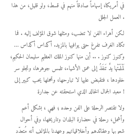
في أمريكا، إسهاماً صادقاً منهم في قسط، ولو قليل، من هذا
العمل الجلل .
لكن أهراء الفن لا تنضب، ومثلها شوق المؤلف إليه . فما
تكاد الغرف تفرغ حتى يوافيها بالمزيد. أكداس أكداس …
وكنوز كنوز . .. أين منها كنوز الملك العظيم سليمان الحكيم،
لَمْلَمَتْها يدٌ تَنفَذُ إلى عمق الأشياء، تلمس جوهرها، وتجلو سر
خلودها ، فتقبض عليها لا تبارحها، وتحملها يحب كبير إلى
معبد الجمال الخالد الذي استحقته عن جدارة !
ولا تقتصر الرحلة على الفن وحده ؛ فهي ، بشكل أعم
وأشمل، رحلة في حضارة البلدان وتاريخها، وفي أحوال
شعوبها وعقائدهم وأخلاقياتهم وعهدنا بالمؤلف أنه مُتعدّد