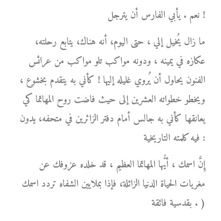
نعم . يأبي الفارس أن يترجل !
ما زال يُخيل إلي ، حتى اليوم، أنه هناك، يتابع رحلته،
عكازه في يمينه ، ودونه مواكب تلو مواكب من عرائس
الفنون يحاول أن يُروي غليله إليها ! كأني به يتقدم بخشوع ،
ويخطو خطواته العشرين إلى حيث فاضت روح المهاتما كي
يعانقها كأني به جالس أمام دفتر الزائرين في متحفه، يدون
فيه كلمته التاريخية :
إِنَّ اسمك ، أيُّها المهاتما العظيم ، قد خلده عزوفك عن
مغريات الحياة الدنيا الزائلة، فإذا بملايين الشفاه تردد اسمك
بقدسية فائقة . )