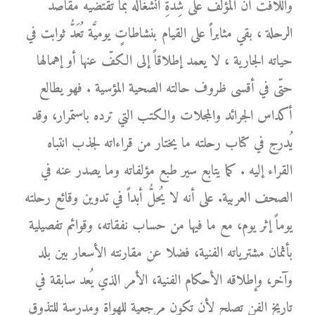
واللافت أنَّ المؤلّف على شِدَّةِ انشغاله بما تقتضيه مقاصد
الرحلة ، بقي مثابراً على القيام بنشاطاتٍ يوميَّة تُعَدُّ ثوابت في
حياته الجارية ، لا يعمد إطلاقاً إلى الكفّ عنها أو إهمالها
حتّى في أقسى ظروف حالته الصحية المؤسية . فهو يطالع
أكداس الجرائد والمجلات والكتب التي ترده باستمرار، وقد
يُدرج في كتاب رحلته ما يختار من قراءاته لجذب انتباه
القراء إليه . كما يتابع سير طبع مؤلفاته وما يصدر عنه في
الصحف العربية. على أنه لا يُحلُّ أبداً في تدوين وقائع رحلته
يوماً إثر يوم، مع ما فيها من حساب نفقاته، وقوائم تفصيلية
بأثمان مشترياته الفنية، فضلا عن مقارنته الأسعار بين بلد
وآخر، وإطلاقه الأحكام الفنية، الأمر الذي يُعد سابقة في
تاريخ الفن تصلح لأن تكون مرجعية للهواة ومدرسة للتذوق