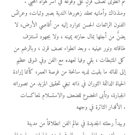
ثم انطوى نصف قرنٍ على وقوعه في أسر هواه المحيي .
ومنذذاك وأمانيه تعقد زهورها الندية بصبر وثبات، وعرائس
الفنون الرائعات الحسن تتوارد إليه من أقاصي الأرض، لا
يضنُّ من أجلها بمال حازته يمينه ، ولا بجهود تستنزف
طاقاته ونور عينيه . وبعد انطواء نصف قرن ، وبالرغم من
كل المثبطات ، بقي وفيا لعهده مع الفن وفي شوق عظيم
إلى لقائه ما بقيت لديه سانحة من فرصة العمر، كأنما إرادة
الحياة الدائمة الثوران في ذاته تبغي تحقيق المزيد من تصوراته
الجبارة، وتأبى الخضوع للضعف والاستسلام لمعاكسات
الأقدار الثائرة في وجهه .
ويبدأ رحلته الجديدة في عالم الفن انطلاقاً من مدينة