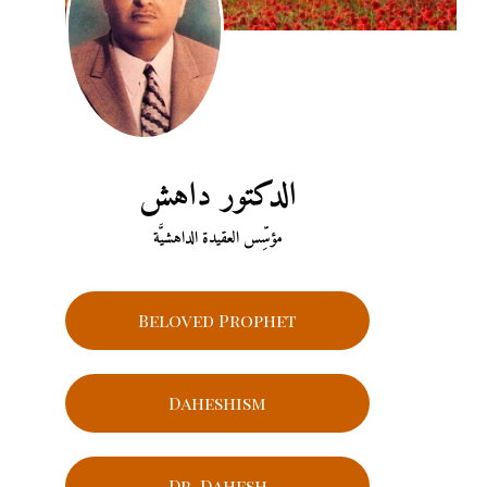
الدكتور داهش
مؤسِّس العقيدة الداهشيَّة
Beloved Prophet
Daheshism
Dr. Dahesh