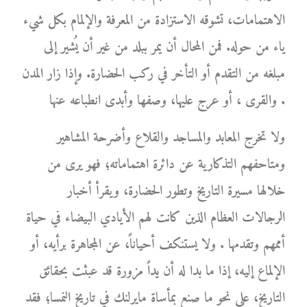
الاهتمامات، تشوقه الاستزادة من المعرفة والإلمام بكل شيء
ياء من حوله. فمن المحال أن يمر ببلد من غير أن يُشير إلى
مبلغه من التقدم أو التأخر في ركب الحضارة. وإذا زار المدن
والقرى ، أو عرج عليها، وصفها وأبدى انطباعه عنها .
ولا تخرج المعابد والمساجد والقلاع وأضرحة المشاهير
ومتاحفهم التذكارية عن دائرة اهتماماته؛ فهو يرى من
خلالها مسيرة التاريخ وتطور الحضارة، ويقرأ أخبار
الرجالات العظام الذين كانت لهم الأيادي البيضاء في حياة
أممهم وتقدمها . ولا يستنكف أحياناً، عن المجاهرة برأيه، أو
الإلماع إليه، إذا ما بدا له أن يداً مزورة قد عبثت بحقائق
التاريخ، على نحو ما صنع بمأساة مايرلنك في تاريخ النمسا؛ فقد