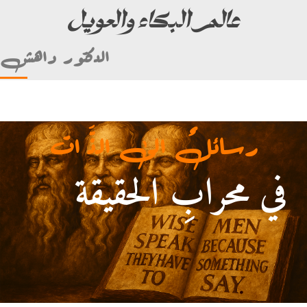
عالم البكاء والعويل
الدكتور داهش
رسائلٌ الى الذَّ ات
في محرابِ الحقيقة
أمام علي بن أبي طالب)