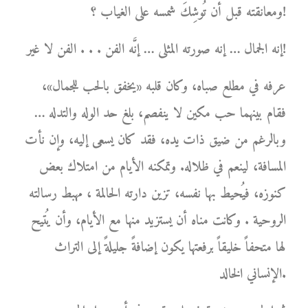
ومعانقته قبل أن تُوشِكَ شمسه على الغياب ؟!
إنه الجمال … إنه صورته المثلى … إنَّه الفن . . . الفن لا غير!
عرفه في مطلع صباه، وكان قلبه «يخفق بالحب للجمال»،
فقام بينهما حب مكين لا ينفصم، بلغ حد الوله والتدله …
وبالرغم من ضيق ذات يده، فقد كان يسعى إليه، وإن نأت
المسافة، لينعم في ظلاله. وتمكنه الأيام من امتلاك بعض
كنوزه، فيُحيط بها نفسه، تزين دارته الحالمة ، مهبط رسالته
الروحية . وكانت مناه أن يستزيد منها مع الأيام، وأن يُتيح
لها متحفاً خليقاً برفعتها يكون إضافةً جليلةً إلى التراث
الإنساني الخالد.