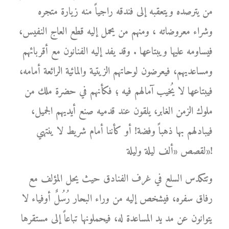
من يترصده ويتعقبه إلى فندقه راجياً منه زيارة متجره
وشراء معروضاته ، ومنهم من يحمل إليه قطع العاج النفيس،
فيساومه عليها ويبتاعها . وقد يفد إليه الفنانون مع أقربائهم
ومساعديهم، فيعرضون لوحاتهم الزيتية والمائية الرائعة أمامه،
فيبتاعها لا يُخيب آمالهم فيه ؛ فكأنهم في حضرة ملك من
ملوك الزمن الغابر، يلقون عند قدميه صنع أيديهم الجميل،
فيبادلهم بها ذهباً وفضة! أو كأننا أمام شريط لا ينتهي
لقصص «ألف ليلة وليلة»!
وتتكدس السلع في غرف الفنادق حيث يحل المؤلف مع
رفاق سفره، فيشخص إليه من وراء البحار رُسُلٌ أوفياء لا
يتوانون عن مد يد المساعدة له، فيحملونها تباعاً إلى مستقرها