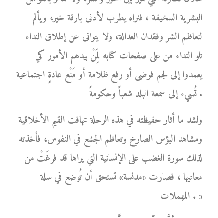
البشرية السخيفة ، فنراه يطرب لأدنى بارقة خير، ويألم
لتعاظم الشر وفقدان العدالة، ولا يتوانى عن إطلاق النداء
تلو النداء من على صفحات كتابه لِمَنْ بيدهم الأمور كي
يعمدوا إلى لجم فوضى أو رفع ظلامة أو مَنْع عادةٍ اجتماعية
تُسيء إلى سمعة البلد شعباً وحكومةً .
ولشد ما أثار حفيظته في هذه الرحلة تهافت القيم الأخلاقية
ومشاهد البؤس الصارخ وتعاظم الجشع في النفوس، فأخذته
لذلك سورة الغضب على الإنسانية التي يراها قد فرغَتْ من
معانيها ، فصارت «مدنسة» تستحق أن تُوضع في سلة
المهملات . »