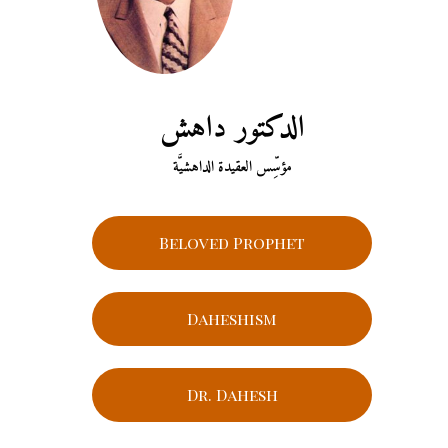
الدكتور داهش
مؤسِّس العقيدة الداهشيَّة
Beloved Prophet
Daheshism
Dr. Dahesh