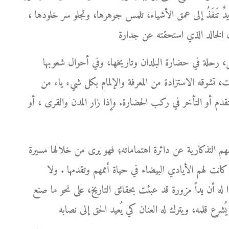
ها يدٌ تَنفَذُ إلى عمق الأشياء، تلمس جوهرها، وتجلو سر خلودها ،
، رحلة في حضارة البلدان وتاريخها، وفي أحوال شعوبها
ت، تشوقه الاستزادة من المعرفة والإلمام بكل شيء ياء من
التقدم أو التأخر في ركب الحضارة. وإذا زار المدن والقرى ، أو
هم التذكارية عن دائرة اهتماماته؛ فهو يرى من خلالها مسيرة
كانت لهم الأيادي البيضاء في حياة أممهم وتقدمها . ولا
بدا له أن يداً مزورة قد عبثت بحقائق التاريخ، على نحو ما صنع