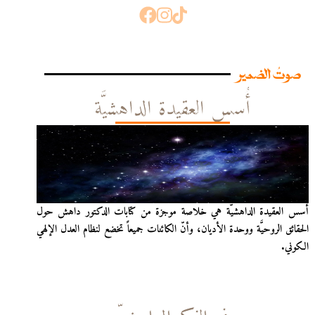
صوتُ الضمير
أُسس العقيدة الداهشيَّة
أُسس العقيدة الداهشيّة هي خلاصة موجزة من كتابات الدكتور داهش حول
الحقائق الروحيَّة ووحدة الأديان، وأنّ الكائنات جميعاً تخضع لنظام العدل الإلهي
الكوني.