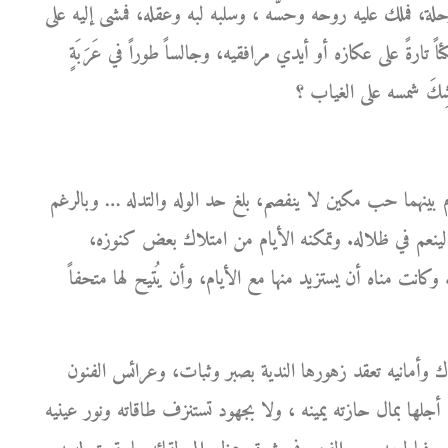
ة، فملك عليه روحه وحسَّه ، وسلبه لبه وعقله، فمشى إليه على
ً تارةً على عكازه أو أيدي مرافقيه، وجالساً طوراً في عَرَبَةٍ
بينهما حب مكين لا ينفصم، بلغ حد الوله والتدله … وبالرغم
ينعم في ظلاله. وتمكنه الأيام من امتلاك بعض كنوزه،
 وكانت مناه أن يستزيد منها مع الأيام، وأن يُتيح لها متحفاً
ك وأمانيه تعقد زهورها الندية بصبر وثبات، وعرائس الفنون
جلها بمال حازته يمينه ، ولا بجهود تستنزف طاقاته ونور عينيه