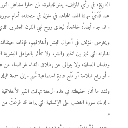
التاريخ، في رأي المؤلف، يعنو للجبابرة، لمن حملوا مشاعل الن
عند قَدَمَيْ مهاتما الهند المجاهد في منزله في متحفه، أمام
قد جاء أيضاً، خاشعاً، ليعانق روح نبي القرن العشرين الذي محضه حُبَّه المُطلق دون أي منازع .
ويخوض المؤلف في أحوال البشر وأخلاقهم، فإذاه، حينذاك، أش
نظارته التي تميز بين الخير والشر، ولا تتأثر بالعوامل البشري
وفقدان العدالة، ولا يتوانى عن إطلاق النداء تلو النداء من 
أو رفع ظلامة أو مَنْع عادةٍ اجتماعية تُسيء إلى سمعة البلد شعباً وحكومةً .
ولشد ما أثار حفيظته في هذه الرحلة تهافت القيم الأخلاقي
لذلك سورة الغضب على الإنسانية التي يراها قد فرغَتْ من 
»