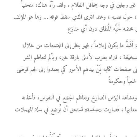
ور غير وجلين في وجه جحافل الظلام . ولقد رآه هناك، منحنياً
 صوره، حول نصبه ، وعند الثرى الذي سقط فوقه … وها هو المؤلف
َدُّ ما يكون إيلاماً . فهو ينظر إلى المجتمعات من خلال
ة السخيفة ، فنراه يطرب لأدنى بارقة خير، ويألم لتعاظم الشر
على صفحات كتابه لِمَنْ بيدهم الأمور كي يعمدوا إلى لجم فوضى
ة ومشاهد البؤس الصارخ وتعاظم الجشع في النفوس، فأخذته
معانيها ، فصارت «مدنسة» تستحق أن تُوضع في سلة المهملات .