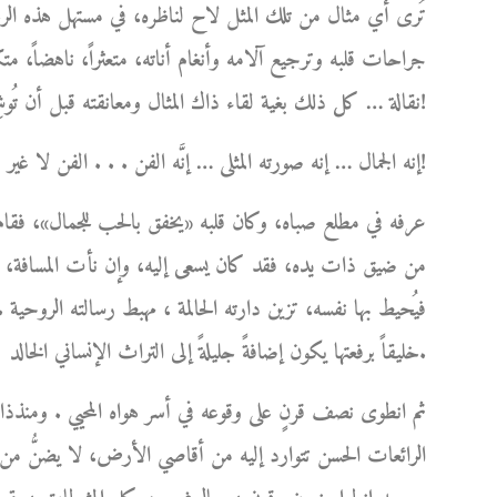
تُرى أي مثال من تلك المثل لاح لناظره، في مستهل هذه الرحل
جراحات قلبه وترجيع آلامه وأنغام أناته، متعثراً، ناهضاً، متكئا
نقالة … كل ذلك بغية لقاء ذاك المثال ومعانقته قبل أن تُوشِكَ شمسه على الغياب ؟!
إنه الجمال … إنه صورته المثلى … إنَّه الفن . . . الفن لا غير!
عرفه في مطلع صباه، وكان قلبه «يخفق بالحب للجمال»، فقام 
من ضيق ذات يده، فقد كان يسعى إليه، وإن نأت المسافة، ل
فيُحيط بها نفسه، تزين دارته الحالمة ، مهبط رسالته الروحية .
خليقاً برفعتها يكون إضافةً جليلةً إلى التراث الإنساني الخالد.
ثم انطوى نصف قرنٍ على وقوعه في أسر هواه المحيي . ومنذذا
الرائعات الحسن تتوارد إليه من أقاصي الأرض، لا يضنُّ من أ