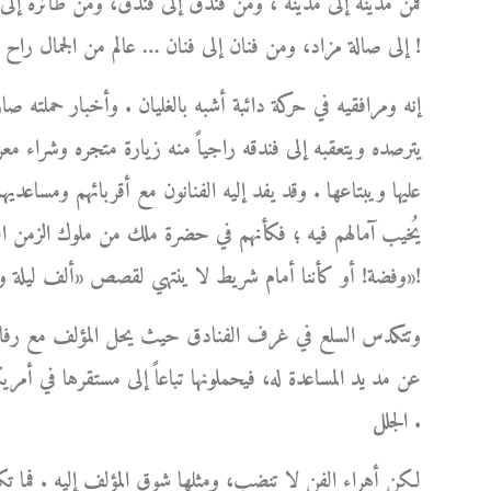
فمن مدينة إلى مدينة ، ومن فندق إلى فندق، ومن طائرة إل
إلى صالة مزاد، ومن فنان إلى فنان … عالم من الجمال راح يكبر ويكبر من حوله مبرداً بشعاعاته اللطيفة لهيب أوجاعه !
إنه ومرافقيه في حركة دائبة أشبه بالغليان . وأخبار حملته ص
يترصده ويتعقبه إلى فندقه راجياً منه زيارة متجره وشراء مع
عليها ويبتاعها . وقد يفد إليه الفنانون مع أقربائهم ومساعديهم،
يُخيب آمالهم فيه ؛ فكأنهم في حضرة ملك من ملوك الزمن الغاب
وفضة! أو كأننا أمام شريط لا ينتهي لقصص «ألف ليلة وليلة»!
وتتكدس السلع في غرف الفنادق حيث يحل المؤلف مع رفاق سف
عن مد يد المساعدة له، فيحملونها تباعاً إلى مستقرها في أمري
الجلل .
لكن أهراء الفن لا تنضب، ومثلها شوق المؤلف إليه . فما ت