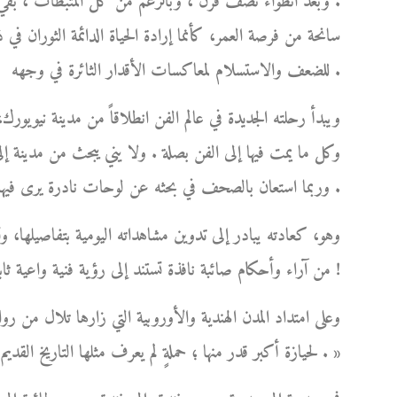
. وبعد انطواء نصف قرن ، وبالرغم من كل المثبطات ، بقي و
سانحة من فرصة العمر، كأنما إرادة الحياة الدائمة الثوران في 
للضعف والاستسلام لمعاكسات الأقدار الثائرة في وجهه .
ويبدأ رحلته الجديدة في عالم الفن انطلاقاً من مدينة نيوي
وكل ما يمت فيها إلى الفن بصلة . ولا يني يبحث من مدينة إلى
وربما استعان بالصحف في بحثه عن لوحات نادرة يرى فيها تفرداً وإبداعاً، فيُعلن فيها عن رغبته في ابتياعها .
وهو، كعادته يبادر إلى تدوين مشاهداته اليومية بتفاصيلها، وت
من آراء وأحكام صائبة نافذة تستند إلى رؤية فنية واعية ثابتة، نابعة من ذوقه الفني الرفيع وطول باعه في شؤون الفن !
وعلى امتداد المدن الهندية والأوروبية التي زارها تلال من روا
لحيازة أكبر قدر منها ؛ حملةٍ لم يعرف مثلها التاريخ القديم أو الحديث، بلغت ذروتها في بلاد الهند العريقة بفنونها الجميلة . »