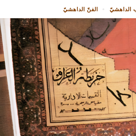
 الداهشيّ
الفنّ الداهشيّ