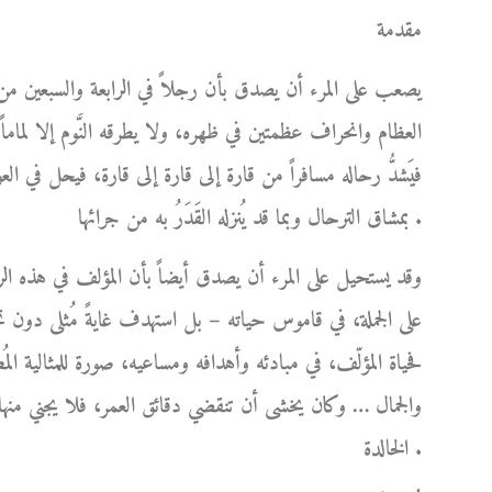
مقدمة
يصعب على المرء أن يصدق بأن رجلاً في الرابعة والسبعين من
العظام وانحراف عظمتين في ظهره، ولا يطرقه النَّوم إلا لماما
فيَشدُّ رحاله مسافراً من قارة إلى قارة إلى قارة، فيحل في ا
بمشاق الترحال وبما قد يُنزله القَدَرُ به من جرائها .
وقد يستحيل على المرء أن يصدق أيضاً بأن المؤلف في هذه الر
على الجملة، في قاموس حياته – بل استهدف غايةً مُثلى دو
فحياة المؤلّف، في مبادئه وأهدافه ومساعيه، صورة للمثالية المُط
والجمال … وكان يخشى أن تنقضي دقائق العمر، فلا يجني منها 
الخالدة .