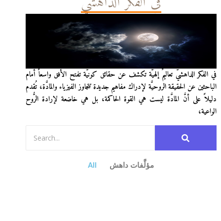
في الفكر الداهشيّ
في الفكر الداهشيّ تعاليمٌ إلهيَّة تكشف عن حقائق كونيَّة تفتح الأفق واسعاً أمام
الباحثين عن الحقيقة الروحيَّة لإدراك مفاهيم جديدة تتجاوز الفيزياء والمادَّة، تُقدم
دليلاً على أنَّ المادَّة ليست هي القوة الحاكمة، بل هي خاضعة لإرادة الرُّوح
الواعية،
مؤلَّفات داهش
All