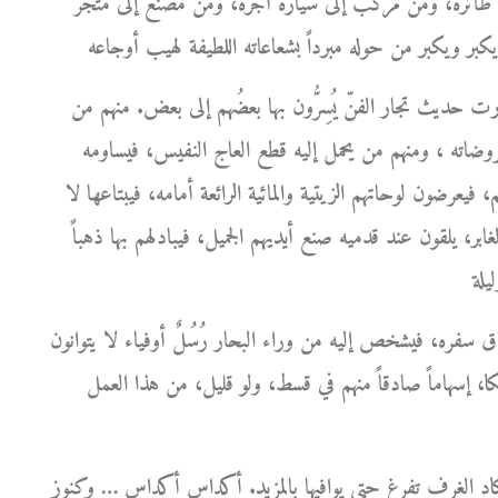
ى طائرة، ومن مركب إلى سيارة أجرة، ومن مصنع إلى متجر
ارت حديث تجار الفنّ يُسِرُّون بها بعضُهم إلى بعض. منهم من
روضاته ، ومنهم من يحمل إليه قطع العاج النفيس، فيساومه
 فيعرضون لوحاتهم الزيتية والمائية الرائعة أمامه، فيبتاعها لا
ر، يلقون عند قدميه صنع أيديهم الجميل، فيبادلهم بها ذهباً
ره، فيشخص إليه من وراء البحار رُسُلٌ أوفياء لا يتوانون
كا، إسهاماً صادقاً منهم في قسط، ولو قليل، من هذا العمل
كاد الغرف تفرغ حتى يوافيها بالمزيد. أكداس أكداس … وكنوز