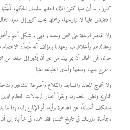
كنوز . .. أين منها كنوز الملك العظيم سليمان الحكيم، لَمْلَمَتْ
فتقبض عليها لا تبارحها، وتحملها يحب كبير إلى معبد الجمال الخالد الذي استحقته عن جدارة !
ولا تقتصر الرحلة على الفن وحده ؛ فهي ، بشكل أعم وأشمل
وعقائدهم وأخلاقياتهم وعهدنا بالمؤلف أنه مُتعدّد الاهتماما
حوله. فمن المحال أن يمر ببلد من غير أن يُشير إلى مبلغه من 
عرج عليها، وصفها وأبدى انطباعه عنها .
ولا تخرج المعابد والمساجد والقلاع وأضرحة المشاهير ومتاحف
التاريخ وتطور الحضارة، ويقرأ أخبار الرجالات العظام الذين 
يستنكف أحياناً، عن المجاهرة برأيه، أو الإلماع إليه، إذا ما 
بمأساة مايرلنك في تاريخ النمسا؛ فقد عمد، في شأنها، إلى أن يُشرع قلمه، ويترك له العنان كي يُعيد الحق إلى نصابه .