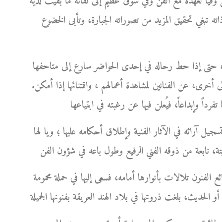
فيا لعهده مع الفن وفي شوق عظيم إلى لقائه ما بقيت لديه
ذاته تبغي تحقيق المزيد من تصوراته الجبارة، وتأبى الخضوع
ورك، حتى إذا حط رحاله في إحدى الحواضر سارع إلى متاحفها
 أخرى، عن الفنانين لمشاهدة أعمالهم ، واقتنائها إذا أمكن.
سجيل آرائه في الآثار الفنية وإطلاق أحكامه عليها ؛ ويا لها
ئع الفنون تلالات بأنوارها أمامه، فسعى إليها في حملة محمومة