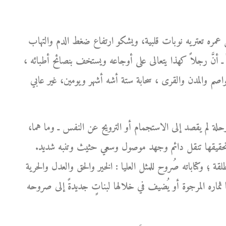
 عمره تعتريه نوبات قلبية، ويشكو ارتفاع ضغط الدم والتهاب
ً ـ أنَّ رجلاً كهذا يتعالى على أوجاعه ويستخف بنصائح أطبائه ،
لعواصم والمدن والقرى ، سحابة ستة أشه أشهر ويومين، غير عابي
حلة لم يقصد إلى الاستجمام أو الترويح عن النفس ـ وما هما،
ن تحقيقها تنقل دائم وجهد موصول وسعي حثيث وتنبه شديد.
لقة ؛ وكتاباته صُروح للمثل العليا : الخير والحق والعدل والحرية
ثماره المرجوة أو يُضيف في خلالها لبناتٍ جديدةً إلى صروحه