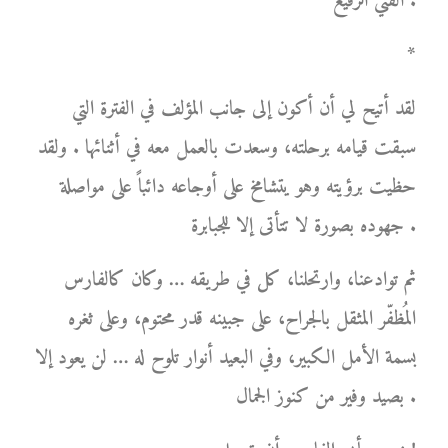
الفني الرفيع .
*
لقد أتيح لي أن أكون إلى جانب المؤلف في الفترة التي
سبقت قيامه برحلته، وسعدت بالعمل معه في أثنائها . ولقد
حظيت برؤيته وهو يتشامخ على أوجاعه دائباً على مواصلة
جهوده بصورة لا تتأتى إلا للجبابرة .
ثم توادعنا، وارتحلنا، كل في طريقه … وكان كالفارس
المُظفّر المثقل بالجراح، على جبينه قدر محتوم، وعلى ثغره
بسمة الأمل الكبير، وفي البعيد أنوار تلوح له … لن يعود إلا
بصيد وفير من كنوز الجمال .