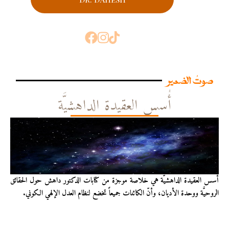
صوتُ الضمير
أُسس العقيدة الداهشيَّة
أُسس العقيدة الداهشيّة هي خلاصة موجزة من كتابات الدكتور داهش حول الحقائق
الروحيَّة ووحدة الأديان، وأنّ الكائنات جميعاً تخضع لنظام العدل الإلهي الكوني.