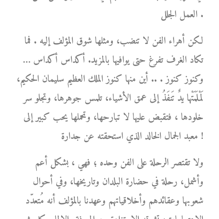
العمل الجلل .
لكن أهراء الفن لا تنضب، ومثلها شوق المؤلف إليه . فما
تكاد الغرف تفرغ حتى يوافيها بالمزيد. أكداس أكداس …
وكنوز كنوز . .. أين منها كنوز الملك العظيم سليمان الحكيم،
لَمْلَمَتْها يدٌ تَنفَذُ إلى عمق الأشياء، تلمس جوهرها، وتجلو سر
خلودها ، فتقبض عليها لا تبارحها، وتحملها يحب كبير إلى
معبد الجمال الخالد الذي استحقته عن جدارة !
ولا تقتصر الرحلة على الفن وحده ؛ فهي ، بشكل أعم
وأشمل، رحلة في حضارة البلدان وتاريخها، وفي أحوال
شعوبها وعقائدهم وأخلاقياتهم وعهدنا بالمؤلف أنه مُتعدّد