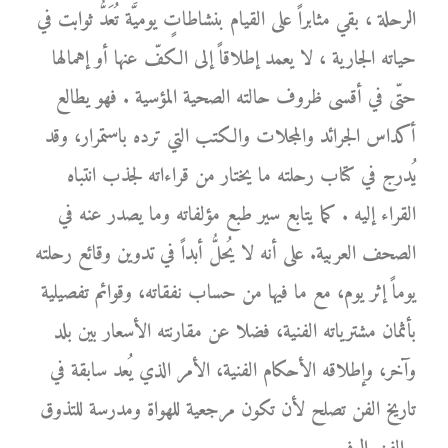
الرحلة ، بقي مثابراً على القيام بنشاطاتٍ يوميَّة تُعَدُّ ثوابت في
حياته الجارية ، لا يعمد إطلاقاً إلى الكفّ عنها أو إهمالها
حتّى في أقسى ظروف حالته الصحية المؤسية . فهو يطالع
أكداس الجرائد والمجلات والكتب التي ترده باستمرار، وقد
يُدرج في كتاب رحلته ما يختار من قراءاته لجذب انتباه
القراء إليه . كما يتابع سير طبع مؤلفاته وما يصدر عنه في
الصحف العربية. على أنه لا يُحلُّ أبداً في تدوين وقائع رحلته
يوماً إثر يوم، مع ما فيها من حساب نفقاته، وقوائم تفصيلية
بأثمان مشترياته الفنية، فضلا عن مقارنته الأسعار بين بلد
وآخر، وإطلاقه الأحكام الفنية، الأمر الذي يُعد سابقة في
تاريخ الفن تصلح لأن تكون مرجعية للهواة ومدرسة للتذوق