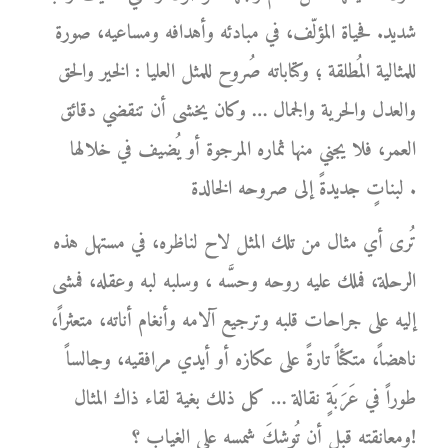
شديد. فحياة المؤلّف، في مبادئه وأهدافه ومساعيه، صورة
للمثالية المُطلقة ؛ وكتاباته صُروح للمثل العليا : الخير والحق
والعدل والحرية والجمال … وكان يخشى أن تنقضي دقائق
العمر، فلا يجني منها ثماره المرجوة أو يُضيف في خلالها
لبناتٍ جديدةً إلى صروحه الخالدة .
تُرى أي مثال من تلك المثل لاح لناظره، في مستهل هذه
الرحلة، فملك عليه روحه وحسَّه ، وسلبه لبه وعقله، فمشى
إليه على جراحات قلبه وترجيع آلامه وأنغام أناته، متعثراً،
ناهضاً، متكئاً تارةً على عكازه أو أيدي مرافقيه، وجالساً
طوراً في عَرَبَةٍ نقالة … كل ذلك بغية لقاء ذاك المثال
ومعانقته قبل أن تُوشِكَ شمسه على الغياب ؟!