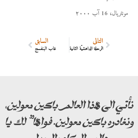
مونتریال، 16 آب ۲۰۰۰
التالي
السابق
الرحلة الداهشيَّة الثانية
غاب البنفسج
نأتي الى هذا العالم باكين معولين،
ونغادره باكين معولين. فواها” لك يا
عالم البكاء والعويل