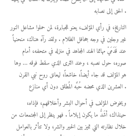
الحق إلى نصابه .
التاريخ، في رأي المؤلف، يعنو للجبابرة، لمن حملوا مشاعل النور
غير وجلين في وجه جحافل الظلام . ولقد رآه هناك، منحنياً
عند قَدَمَيْ مهاتما الهند المجاهد في منزله في متحفه، أمام
صوره، حول نصبه ، وعند الثرى الذي سقط فوقه … وها
هو المؤلف قد جاء أيضاً، خاشعاً، ليعانق روح نبي القرن
العشرين الذي محضه حُبَّه المُطلق دون أي منازع .
ويخوض المؤلف في أحوال البشر وأخلاقهم، فإذاه،
حينذاك، أشَدُّ ما يكون إيلاماً . فهو ينظر إلى المجتمعات من
خلال نظارته التي تميز بين الخير والشر، ولا تتأثر بالعوامل