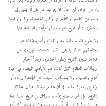
الاهتمامات، تشوقه الاستزادة من المعرفة والإلمام بكل شيء
ياء من حوله. فمن المحال أن يمر ببلد من غير أن يُشير إلى
مبلغه من التقدم أو التأخر في ركب الحضارة. وإذا زار المدن
والقرى ، أو عرج عليها، وصفها وأبدى انطباعه عنها .
ولا تخرج المعابد والمساجد والقلاع وأضرحة المشاهير
ومتاحفهم التذكارية عن دائرة اهتماماته؛ فهو يرى من
خلالها مسيرة التاريخ وتطور الحضارة، ويقرأ أخبار
الرجالات العظام الذين كانت لهم الأيادي البيضاء في حياة
أممهم وتقدمها . ولا يستنكف أحياناً، عن المجاهرة برأيه، أو
الإلماع إليه، إذا ما بدا له أن يداً مزورة قد عبثت بحقائق
التاريخ، على نحو ما صنع بمأساة مايرلنك في تاريخ النمسا؛ فقد
عمد، في شأنها، إلى أن يُشرع قلمه، ويترك له العنان كي يُعيد