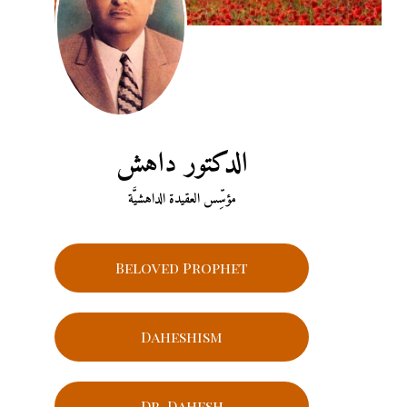
الدكتور داهش
مؤسِّس العقيدة الداهشيَّة
Beloved Prophet
Daheshism
Dr. Dahesh