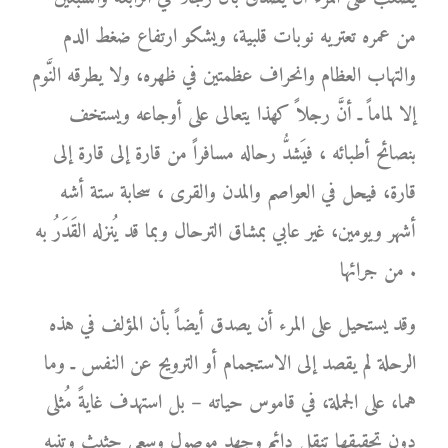
من عمره تعتريه نوبات قلبية، ويشكو ارتفاع ضغط الدم
والتهاب العظام وانحراف عظمتين في ظهره، ولا يطرقه النَّوم
إلا لماماً ـ أنَّ رجلاً كهذا يتعالى على أوجاعه ويستخف
بنصائح أطبائه ، فيَشدُّ رحاله مسافراً من قارة إلى قارة إلى
قارة، فيحل في العواصم والمدن والقرى ، سحابة ستة أشه
أشهر ويومين، غير عابي بمشاق الترحال وبما قد يُنزله القَدَرُ به
من جرائها .
وقد يستحيل على المرء أن يصدق أيضاً بأن المؤلف في هذه
الرحلة لم يقصد إلى الاستجمام أو الترويح عن النفس ـ وما
هما، على الجملة، في قاموس حياته – بل استهدف غايةً مُثلى
دون تحقيقها تنقل دائم وجهد موصول وسعي حثيث وتنبه