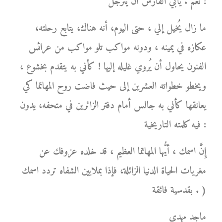
نعم . يأبي الفارس أن يترجل !
ما زال يُخيل إلي ، حتى اليوم، أنه هناك، يتابع رحلته،
عكازه في يمينه ، ودونه مواكب تلو مواكب من عرائس
الفنون يحاول أن يُروي غليله إليها ! كأني به يتقدم بخشوع ،
ويخطو خطواته العشرين إلى حيث فاضت روح المهاتما كي
يعانقها كأني به جالس أمام دفتر الزائرين في متحفه، يدون
فيه كلمته التاريخية :
إِنَّ اسمك ، أيُّها المهاتما العظيم ، قد خلده عزوفك عن
مغريات الحياة الدنيا الزائلة، فإذا بملايين الشفاه تردد اسمك
بقدسية فائقة . )
ماجد مهدي