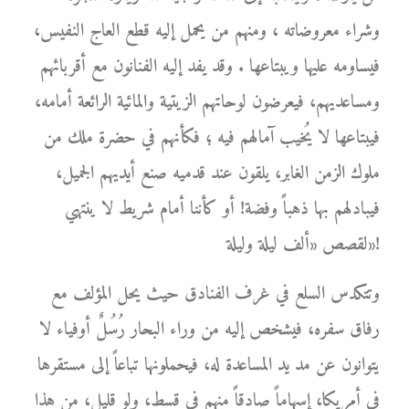
وشراء معروضاته ، ومنهم من يحمل إليه قطع العاج النفيس،
فيساومه عليها ويبتاعها . وقد يفد إليه الفنانون مع أقربائهم
ومساعديهم، فيعرضون لوحاتهم الزيتية والمائية الرائعة أمامه،
فيبتاعها لا يُخيب آمالهم فيه ؛ فكأنهم في حضرة ملك من
ملوك الزمن الغابر، يلقون عند قدميه صنع أيديهم الجميل،
فيبادلهم بها ذهباً وفضة! أو كأننا أمام شريط لا ينتهي
لقصص «ألف ليلة وليلة»!
وتتكدس السلع في غرف الفنادق حيث يحل المؤلف مع
رفاق سفره، فيشخص إليه من وراء البحار رُسُلٌ أوفياء لا
يتوانون عن مد يد المساعدة له، فيحملونها تباعاً إلى مستقرها
في أمريكا، إسهاماً صادقاً منهم في قسط، ولو قليل، من هذا