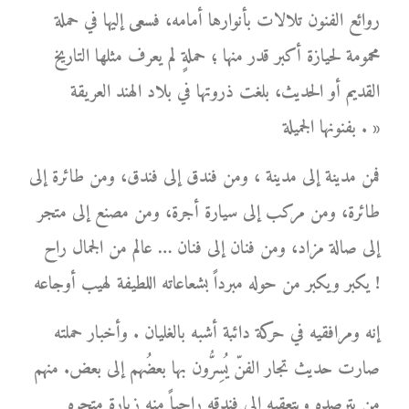
روائع الفنون تلالات بأنوارها أمامه، فسعى إليها في حملة
محمومة لحيازة أكبر قدر منها ؛ حملةٍ لم يعرف مثلها التاريخ
القديم أو الحديث، بلغت ذروتها في بلاد الهند العريقة
بفنونها الجميلة . »
فمن مدينة إلى مدينة ، ومن فندق إلى فندق، ومن طائرة إلى
طائرة، ومن مركب إلى سيارة أجرة، ومن مصنع إلى متجر
إلى صالة مزاد، ومن فنان إلى فنان … عالم من الجمال راح
يكبر ويكبر من حوله مبرداً بشعاعاته اللطيفة لهيب أوجاعه !
إنه ومرافقيه في حركة دائبة أشبه بالغليان . وأخبار حملته
صارت حديث تجار الفنّ يُسِرُّون بها بعضُهم إلى بعض. منهم
من يترصده ويتعقبه إلى فندقه راجياً منه زيارة متجره