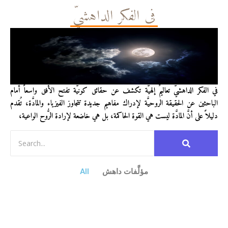
في الفكر الداهشيّ
في الفكر الداهشيّ تعاليمٌ إلهيَّة تكشف عن حقائق كونيَّة تفتح الأفق واسعاً أمام
الباحثين عن الحقيقة الروحيَّة لإدراك مفاهيم جديدة تتجاوز الفيزياء والمادَّة، تُقدم
دليلاً على أنَّ المادَّة ليست هي القوة الحاكمة، بل هي خاضعة لإرادة الرُّوح الواعية،
مؤلَّفات داهش
All