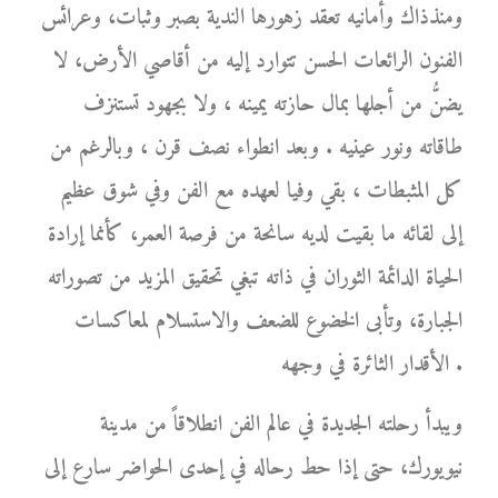
ومنذذاك وأمانيه تعقد زهورها الندية بصبر وثبات، وعرائس
الفنون الرائعات الحسن تتوارد إليه من أقاصي الأرض، لا
يضنُّ من أجلها بمال حازته يمينه ، ولا بجهود تستنزف
طاقاته ونور عينيه . وبعد انطواء نصف قرن ، وبالرغم من
كل المثبطات ، بقي وفيا لعهده مع الفن وفي شوق عظيم
إلى لقائه ما بقيت لديه سانحة من فرصة العمر، كأنما إرادة
الحياة الدائمة الثوران في ذاته تبغي تحقيق المزيد من تصوراته
الجبارة، وتأبى الخضوع للضعف والاستسلام لمعاكسات
الأقدار الثائرة في وجهه .
ويبدأ رحلته الجديدة في عالم الفن انطلاقاً من مدينة
نيويورك، حتى إذا حط رحاله في إحدى الحواضر سارع إلى