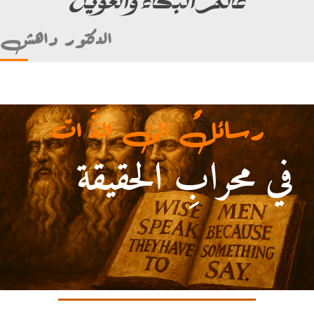
الدكتور داهش
رسائلٌ الى الذَّ ات
في محرابِ الحقيقة
 (ألأمام علي بن أبي طالب)