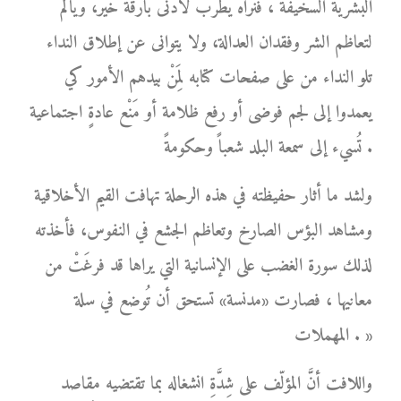
البشرية السخيفة ، فنراه يطرب لأدنى بارقة خير، ويألم
لتعاظم الشر وفقدان العدالة، ولا يتوانى عن إطلاق النداء
تلو النداء من على صفحات كتابه لِمَنْ بيدهم الأمور كي
يعمدوا إلى لجم فوضى أو رفع ظلامة أو مَنْع عادةٍ اجتماعية
تُسيء إلى سمعة البلد شعباً وحكومةً .
ولشد ما أثار حفيظته في هذه الرحلة تهافت القيم الأخلاقية
ومشاهد البؤس الصارخ وتعاظم الجشع في النفوس، فأخذته
لذلك سورة الغضب على الإنسانية التي يراها قد فرغَتْ من
معانيها ، فصارت «مدنسة» تستحق أن تُوضع في سلة
المهملات . »
واللافت أنَّ المؤلّف على شِدَّةِ انشغاله بما تقتضيه مقاصد