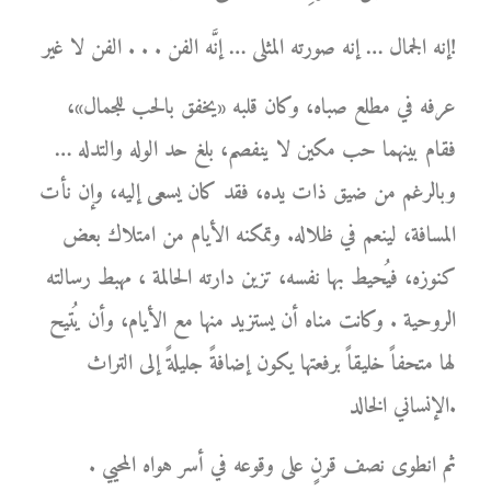
إنه الجمال … إنه صورته المثلى … إنَّه الفن . . . الفن لا غير!
عرفه في مطلع صباه، وكان قلبه «يخفق بالحب للجمال»،
فقام بينهما حب مكين لا ينفصم، بلغ حد الوله والتدله …
وبالرغم من ضيق ذات يده، فقد كان يسعى إليه، وإن نأت
المسافة، لينعم في ظلاله. وتمكنه الأيام من امتلاك بعض
كنوزه، فيُحيط بها نفسه، تزين دارته الحالمة ، مهبط رسالته
الروحية . وكانت مناه أن يستزيد منها مع الأيام، وأن يُتيح
لها متحفاً خليقاً برفعتها يكون إضافةً جليلةً إلى التراث
الإنساني الخالد.
ثم انطوى نصف قرنٍ على وقوعه في أسر هواه المحيي .