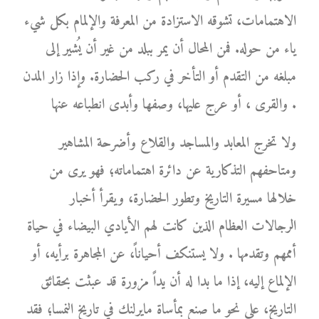
الاهتمامات، تشوقه الاستزادة من المعرفة والإلمام بكل شيء
ياء من حوله. فمن المحال أن يمر ببلد من غير أن يُشير إلى
مبلغه من التقدم أو التأخر في ركب الحضارة. وإذا زار المدن
والقرى ، أو عرج عليها، وصفها وأبدى انطباعه عنها .
ولا تخرج المعابد والمساجد والقلاع وأضرحة المشاهير
ومتاحفهم التذكارية عن دائرة اهتماماته؛ فهو يرى من
خلالها مسيرة التاريخ وتطور الحضارة، ويقرأ أخبار
الرجالات العظام الذين كانت لهم الأيادي البيضاء في حياة
أممهم وتقدمها . ولا يستنكف أحياناً، عن المجاهرة برأيه، أو
الإلماع إليه، إذا ما بدا له أن يداً مزورة قد عبثت بحقائق
التاريخ، على نحو ما صنع بمأساة مايرلنك في تاريخ النمسا؛ فقد