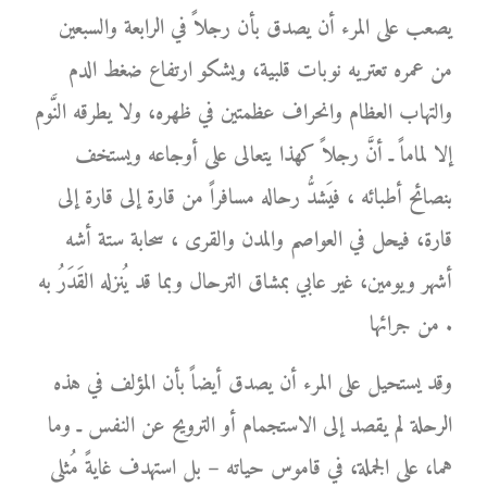
يصعب على المرء أن يصدق بأن رجلاً في الرابعة والسبعين
من عمره تعتريه نوبات قلبية، ويشكو ارتفاع ضغط الدم
والتهاب العظام وانحراف عظمتين في ظهره، ولا يطرقه النَّوم
إلا لماماً ـ أنَّ رجلاً كهذا يتعالى على أوجاعه ويستخف
بنصائح أطبائه ، فيَشدُّ رحاله مسافراً من قارة إلى قارة إلى
قارة، فيحل في العواصم والمدن والقرى ، سحابة ستة أشه
أشهر ويومين، غير عابي بمشاق الترحال وبما قد يُنزله القَدَرُ به
من جرائها .
وقد يستحيل على المرء أن يصدق أيضاً بأن المؤلف في هذه
الرحلة لم يقصد إلى الاستجمام أو الترويح عن النفس ـ وما
هما، على الجملة، في قاموس حياته – بل استهدف غايةً مُثلى