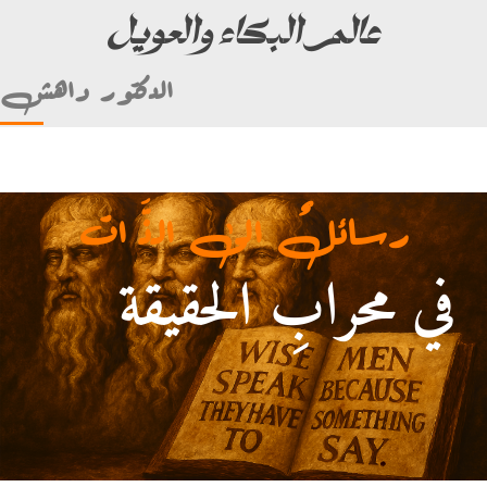
عالم البكاء والعويل
الدكتور داهش
رسائلٌ الى الذَّ ات
في محرابِ الحقيقة
أمام علي بن أبي طالب)