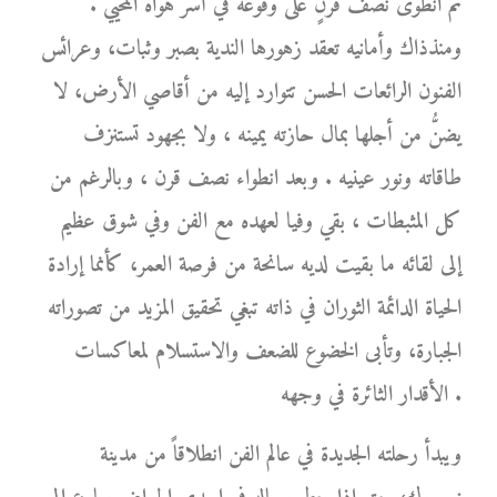
ثم انطوى نصف قرنٍ على وقوعه في أسر هواه المحيي .
ومنذذاك وأمانيه تعقد زهورها الندية بصبر وثبات، وعرائس
الفنون الرائعات الحسن تتوارد إليه من أقاصي الأرض، لا
يضنُّ من أجلها بمال حازته يمينه ، ولا بجهود تستنزف
طاقاته ونور عينيه . وبعد انطواء نصف قرن ، وبالرغم من
كل المثبطات ، بقي وفيا لعهده مع الفن وفي شوق عظيم
إلى لقائه ما بقيت لديه سانحة من فرصة العمر، كأنما إرادة
الحياة الدائمة الثوران في ذاته تبغي تحقيق المزيد من تصوراته
الجبارة، وتأبى الخضوع للضعف والاستسلام لمعاكسات
الأقدار الثائرة في وجهه .
ويبدأ رحلته الجديدة في عالم الفن انطلاقاً من مدينة