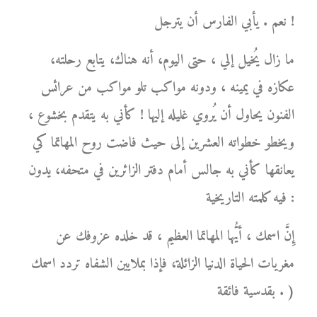
نعم . يأبي الفارس أن يترجل !
ما زال يُخيل إلي ، حتى اليوم، أنه هناك، يتابع رحلته،
عكازه في يمينه ، ودونه مواكب تلو مواكب من عرائس
الفنون يحاول أن يُروي غليله إليها ! كأني به يتقدم بخشوع ،
ويخطو خطواته العشرين إلى حيث فاضت روح المهاتما كي
يعانقها كأني به جالس أمام دفتر الزائرين في متحفه، يدون
فيه كلمته التاريخية :
إِنَّ اسمك ، أيُّها المهاتما العظيم ، قد خلده عزوفك عن
مغريات الحياة الدنيا الزائلة، فإذا بملايين الشفاه تردد اسمك
بقدسية فائقة . )