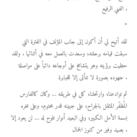
الفني الرفيع .
*
لقد أتيح لي أن أكون إلى جانب المؤلف في الفترة التي
سبقت قيامه برحلته، وسعدت بالعمل معه في أثنائها . ولقد
حظيت برؤيته وهو يتشامخ على أوجاعه دائباً على مواصلة
جهوده بصورة لا تتأتى إلا للجبابرة .
ثم توادعنا، وارتحلنا، كل في طريقه … وكان كالفارس
المُظفّر المثقل بالجراح، على جبينه قدر محتوم، وعلى ثغره
بسمة الأمل الكبير، وفي البعيد أنوار تلوح له … لن يعود إلا
بصيد وفير من كنوز الجمال .