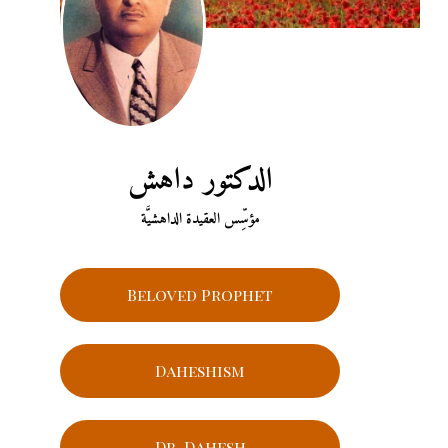
الدكتور داهش
مؤسِّس العقيدة الداهشيَّة
Beloved Prophet
Daheshism
Dr. Dahesh