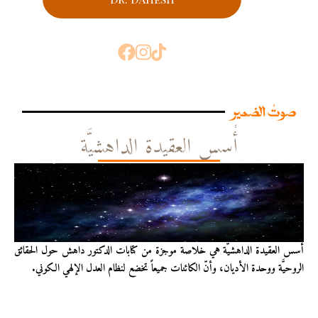
صوتُ الضمير
أُسس العقيدة الداهشيَّة
أُسس العقيدة الداهشيّة هي خلاصة موجزة من كتابات الدكتور داهش حول الحقائق
الروحيَّة ووحدة الأديان، وأنّ الكائنات جميعاً تخضع لنظام العدل الإلهي الكوني.