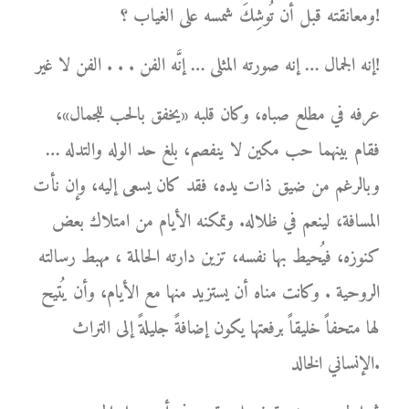
ومعانقته قبل أن تُوشِكَ شمسه على الغياب ؟!
إنه الجمال … إنه صورته المثلى … إنَّه الفن . . . الفن لا غير!
عرفه في مطلع صباه، وكان قلبه «يخفق بالحب للجمال»،
فقام بينهما حب مكين لا ينفصم، بلغ حد الوله والتدله …
وبالرغم من ضيق ذات يده، فقد كان يسعى إليه، وإن نأت
المسافة، لينعم في ظلاله. وتمكنه الأيام من امتلاك بعض
كنوزه، فيُحيط بها نفسه، تزين دارته الحالمة ، مهبط رسالته
الروحية . وكانت مناه أن يستزيد منها مع الأيام، وأن يُتيح
لها متحفاً خليقاً برفعتها يكون إضافةً جليلةً إلى التراث
الإنساني الخالد.