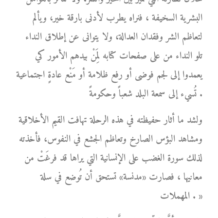
البشرية السخيفة ، فنراه يطرب لأدنى بارقة خير، ويألم
لتعاظم الشر وفقدان العدالة، ولا يتوانى عن إطلاق النداء
تلو النداء من على صفحات كتابه لِمَنْ بيدهم الأمور كي
يعمدوا إلى لجم فوضى أو رفع ظلامة أو مَنْع عادةٍ اجتماعية
تُسيء إلى سمعة البلد شعباً وحكومةً .
ولشد ما أثار حفيظته في هذه الرحلة تهافت القيم الأخلاقية
ومشاهد البؤس الصارخ وتعاظم الجشع في النفوس، فأخذته
لذلك سورة الغضب على الإنسانية التي يراها قد فرغَتْ من
معانيها ، فصارت «مدنسة» تستحق أن تُوضع في سلة
المهملات . »