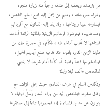
من يترصده ويتعقبه إلى فندقه راجياً منه زيارة متجره
وشراء معروضاته ، ومنهم من يحمل إليه قطع العاج النفيس،
فيساومه عليها ويبتاعها . وقد يفد إليه الفنانون مع أقربائهم
ومساعديهم، فيعرضون لوحاتهم الزيتية والمائية الرائعة أمامه،
فيبتاعها لا يُخيب آمالهم فيه ؛ فكأنهم في حضرة ملك من
ملوك الزمن الغابر، يلقون عند قدميه صنع أيديهم الجميل،
فيبادلهم بها ذهباً وفضة! أو كأننا أمام شريط لا ينتهي
لقصص «ألف ليلة وليلة»!
وتتكدس السلع في غرف الفنادق حيث يحل المؤلف مع
رفاق سفره، فيشخص إليه من وراء البحار رُسُلٌ أوفياء لا
يتوانون عن مد يد المساعدة له، فيحملونها تباعاً إلى مستقرها