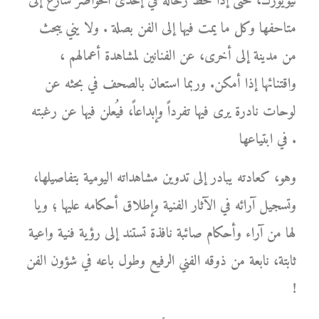
نيويورك، حتى إذا حط رحاله في إحدى الحواضر سارع إلى
متاحفها وكل ما يمت فيها إلى الفن بصلة . ولا يني يبحث
من مدينة إلى أخرى، عن الفنانين لمشاهدة أعمالهم ،
واقتنائها إذا أمكن. وربما استعان بالصحف في بحثه عن
لوحات نادرة يرى فيها تفرداً وإبداعاً، فيُعلن فيها عن رغبته
في ابتياعها .
وهو، كعادته يبادر إلى تدوين مشاهداته اليومية بتفاصيلها،
وتسجيل آرائه في الآثار الفنية وإطلاق أحكامه عليها ؛ ويا
لها من آراء وأحكام صائبة نافذة تستند إلى رؤية فنية واعية
ثابتة، نابعة من ذوقه الفني الرفيع وطول باعه في شؤون الفن
!