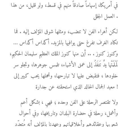
في أمريكا، إسهاماً صادقاً منهم في قسط، ولو قليل، من هذا
العمل الجلل .
لكن أهراء الفن لا تنضب، ومثلها شوق المؤلف إليه . فما
تكاد الغرف تفرغ حتى يوافيها بالمزيد. أكداس أكداس …
وكنوز كنوز . .. أين منها كنوز الملك العظيم سليمان الحكيم،
لَمْلَمَتْها يدٌ تَنفَذُ إلى عمق الأشياء، تلمس جوهرها، وتجلو سر
خلودها ، فتقبض عليها لا تبارحها، وتحملها يحب كبير إلى
معبد الجمال الخالد الذي استحقته عن جدارة !
ولا تقتصر الرحلة على الفن وحده ؛ فهي ، بشكل أعم
وأشمل، رحلة في حضارة البلدان وتاريخها، وفي أحوال
شعوبها وعقائدهم وأخلاقياتهم وعهدنا بالمؤلف أنه مُتعدّد