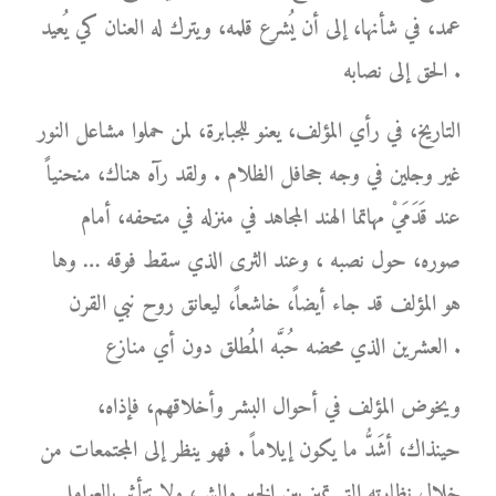
عمد، في شأنها، إلى أن يُشرع قلمه، ويترك له العنان كي يُعيد
الحق إلى نصابه .
التاريخ، في رأي المؤلف، يعنو للجبابرة، لمن حملوا مشاعل النور
غير وجلين في وجه جحافل الظلام . ولقد رآه هناك، منحنياً
عند قَدَمَيْ مهاتما الهند المجاهد في منزله في متحفه، أمام
صوره، حول نصبه ، وعند الثرى الذي سقط فوقه … وها
هو المؤلف قد جاء أيضاً، خاشعاً، ليعانق روح نبي القرن
العشرين الذي محضه حُبَّه المُطلق دون أي منازع .
ويخوض المؤلف في أحوال البشر وأخلاقهم، فإذاه،
حينذاك، أشَدُّ ما يكون إيلاماً . فهو ينظر إلى المجتمعات من
خلال نظارته التي تميز بين الخير والشر، ولا تتأثر بالعوامل