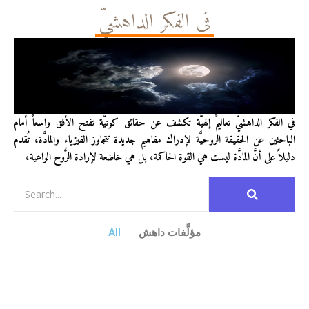
في الفكر الداهشيّ
في الفكر الداهشيّ تعاليمٌ إلهيَّة تكشف عن حقائق كونيَّة تفتح الأفق واسعاً أمام
الباحثين عن الحقيقة الروحيَّة لإدراك مفاهيم جديدة تتجاوز الفيزياء والمادَّة، تُقدم
دليلاً على أنَّ المادَّة ليست هي القوة الحاكمة، بل هي خاضعة لإرادة الرُّوح الواعية،
مؤلَّفات داهش
All