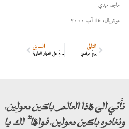
ماجد مهدي
مونتریال، 16 آب ۲۰۰۰
التالي
السابق
يومُ مولدي
سلامٌ على الديار العلوية
نأتي الى هذا العالم باكين معولين،
ونغادره باكين معولين. فواها” لك يا