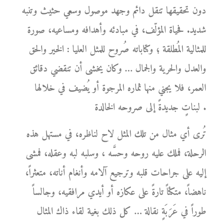
دون تحقيقها تنقل دائم وجهد موصول وسعي حثيث وتنبه
شديد. فحياة المؤلّف، في مبادئه وأهدافه ومساعيه، صورة
للمثالية المُطلقة ؛ وكتاباته صُروح للمثل العليا : الخير والحق
والعدل والحرية والجمال … وكان يخشى أن تنقضي دقائق
العمر، فلا يجني منها ثماره المرجوة أو يُضيف في خلالها
لبناتٍ جديدةً إلى صروحه الخالدة .
تُرى أي مثال من تلك المثل لاح لناظره، في مستهل هذه
الرحلة، فملك عليه روحه وحسَّه ، وسلبه لبه وعقله، فمشى
إليه على جراحات قلبه وترجيع آلامه وأنغام أناته، متعثراً،
ناهضاً، متكئاً تارةً على عكازه أو أيدي مرافقيه، وجالساً
طوراً في عَرَبَةٍ نقالة … كل ذلك بغية لقاء ذاك المثال