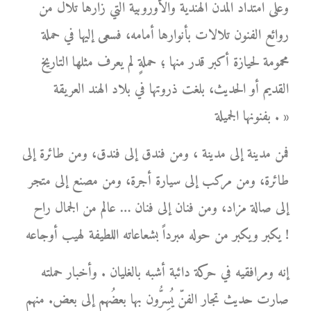
وعلى امتداد المدن الهندية والأوروبية التي زارها تلال من
روائع الفنون تلالات بأنوارها أمامه، فسعى إليها في حملة
محمومة لحيازة أكبر قدر منها ؛ حملةٍ لم يعرف مثلها التاريخ
القديم أو الحديث، بلغت ذروتها في بلاد الهند العريقة
بفنونها الجميلة . »
فمن مدينة إلى مدينة ، ومن فندق إلى فندق، ومن طائرة إلى
طائرة، ومن مركب إلى سيارة أجرة، ومن مصنع إلى متجر
إلى صالة مزاد، ومن فنان إلى فنان … عالم من الجمال راح
يكبر ويكبر من حوله مبرداً بشعاعاته اللطيفة لهيب أوجاعه !
إنه ومرافقيه في حركة دائبة أشبه بالغليان . وأخبار حملته
صارت حديث تجار الفنّ يُسِرُّون بها بعضُهم إلى بعض. منهم