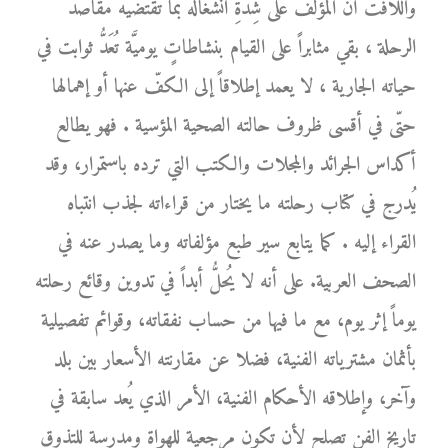
واللافت أنَّ المؤلّف على شِدَّةِ انشغاله بما تقتضيه مقاصد
الرحلة ، بقي مثابراً على القيام بنشاطاتٍ يوميَّة تُعَدُّ ثوابت في
حياته الجارية ، لا يعمد إطلاقاً إلى الكفّ عنها أو إهمالها
حتّى في أقسى ظروف حالته الصحية المؤسية . فهو يطالع
أكداس الجرائد والمجلات والكتب التي ترده باستمرار، وقد
يُدرج في كتاب رحلته ما يختار من قراءاته لجذب انتباه
القراء إليه . كما يتابع سير طبع مؤلفاته وما يصدر عنه في
الصحف العربية. على أنه لا يُحلُّ أبداً في تدوين وقائع رحلته
يوماً إثر يوم، مع ما فيها من حساب نفقاته، وقوائم تفصيلية
بأثمان مشترياته الفنية، فضلا عن مقارنته الأسعار بين بلد
وآخر، وإطلاقه الأحكام الفنية، الأمر الذي يُعد سابقة في
تاريخ الفن تصلح لأن تكون مرجعية للهواة ومدرسة للتذوق