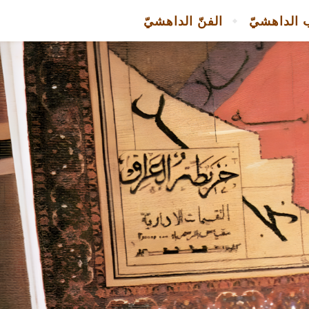
 الداهشيّ
الفنّ الداهشيّ