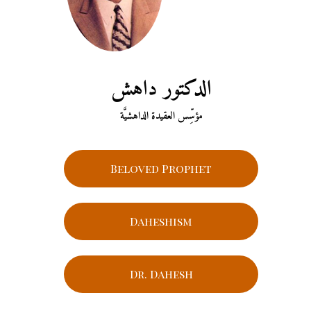
الدكتور داهش
مؤسِّس العقيدة الداهشيَّة
Beloved Prophet
Daheshism
Dr. Dahesh