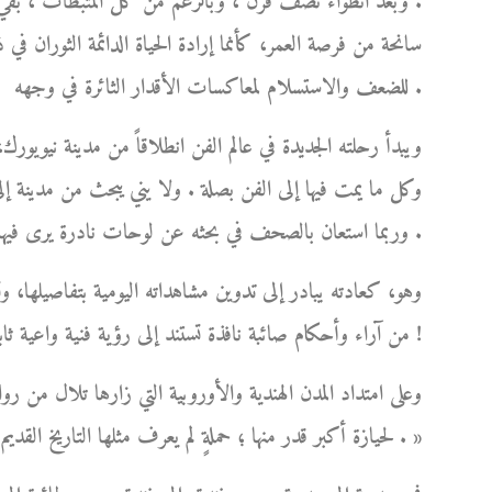
. وبعد انطواء نصف قرن ، وبالرغم من كل المثبطات ، بقي و
سانحة من فرصة العمر، كأنما إرادة الحياة الدائمة الثوران في 
للضعف والاستسلام لمعاكسات الأقدار الثائرة في وجهه .
ويبدأ رحلته الجديدة في عالم الفن انطلاقاً من مدينة نيوي
وكل ما يمت فيها إلى الفن بصلة . ولا يني يبحث من مدينة إلى
وربما استعان بالصحف في بحثه عن لوحات نادرة يرى فيها تفرداً وإبداعاً، فيُعلن فيها عن رغبته في ابتياعها .
وهو، كعادته يبادر إلى تدوين مشاهداته اليومية بتفاصيلها، وت
من آراء وأحكام صائبة نافذة تستند إلى رؤية فنية واعية ثابتة، نابعة من ذوقه الفني الرفيع وطول باعه في شؤون الفن !
وعلى امتداد المدن الهندية والأوروبية التي زارها تلال من روا
لحيازة أكبر قدر منها ؛ حملةٍ لم يعرف مثلها التاريخ القديم أو الحديث، بلغت ذروتها في بلاد الهند العريقة بفنونها الجميلة . »