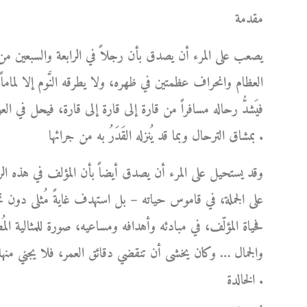
مقدمة
يصعب على المرء أن يصدق بأن رجلاً في الرابعة والسبعين من
العظام وانحراف عظمتين في ظهره، ولا يطرقه النَّوم إلا لماما
فيَشدُّ رحاله مسافراً من قارة إلى قارة إلى قارة، فيحل في ا
بمشاق الترحال وبما قد يُنزله القَدَرُ به من جرائها .
وقد يستحيل على المرء أن يصدق أيضاً بأن المؤلف في هذه الر
على الجملة، في قاموس حياته – بل استهدف غايةً مُثلى دو
فحياة المؤلّف، في مبادئه وأهدافه ومساعيه، صورة للمثالية المُط
والجمال … وكان يخشى أن تنقضي دقائق العمر، فلا يجني منها 
الخالدة .