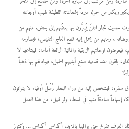
ى طائرة، ومن مركب إلى سيارة أجرة، ومن مصنع إلى متجر
ارت حديث تجار الفنّ يُسِرُّون بها بعضُهم إلى بعض. منهم من
روضاته ، ومنهم من يحمل إليه قطع العاج النفيس، فيساومه
 فيعرضون لوحاتهم الزيتية والمائية الرائعة أمامه، فيبتاعها لا
ر، يلقون عند قدميه صنع أيديهم الجميل، فيبادلهم بها ذهباً
ره، فيشخص إليه من وراء البحار رُسُلٌ أوفياء لا يتوانون
كا، إسهاماً صادقاً منهم في قسط، ولو قليل، من هذا العمل
كاد الغرف تفرغ حتى يوافيها بالمزيد. أكداس أكداس … وكنوز