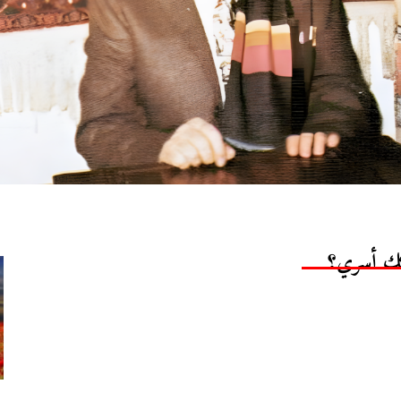
كك أسري؟