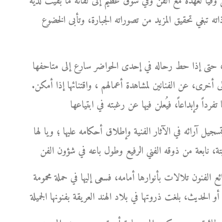
فيا لعهده مع الفن وفي شوق عظيم إلى لقائه ما بقيت لديه
ذاته تبغي تحقيق المزيد من تصوراته الجبارة، وتأبى الخضوع
ورك، حتى إذا حط رحاله في إحدى الحواضر سارع إلى متاحفها
 أخرى، عن الفنانين لمشاهدة أعمالهم ، واقتنائها إذا أمكن.
سجيل آرائه في الآثار الفنية وإطلاق أحكامه عليها ؛ ويا لها
ئع الفنون تلالات بأنوارها أمامه، فسعى إليها في حملة محمومة