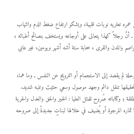
 عمره تعتريه نوبات قلبية، ويشكو ارتفاع ضغط الدم والتهاب
ً ـ أنَّ رجلاً كهذا يتعالى على أوجاعه ويستخف بنصائح أطبائه ،
لعواصم والمدن والقرى ، سحابة ستة أشه أشهر ويومين، غير عابي
حلة لم يقصد إلى الاستجمام أو الترويح عن النفس ـ وما هما،
ن تحقيقها تنقل دائم وجهد موصول وسعي حثيث وتنبه شديد.
لقة ؛ وكتاباته صُروح للمثل العليا : الخير والحق والعدل والحرية
ثماره المرجوة أو يُضيف في خلالها لبناتٍ جديدةً إلى صروحه