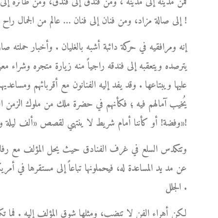
فمن مدينة إلى مدينة ، ومن فندق إلى فندق، ومن طائرة إل
إلى صالة مزاد، ومن فنان إلى فنان … عالم من الجمال راح يكبر ويكبر من حوله مبرداً بشعاعاته اللطيفة لهيب أوجاعه !
إنه ومرافقيه في حركة دائبة أشبه بالغليان . وأخبار حملته ص
يترصده ويتعقبه إلى فندقه راجياً منه زيارة متجره وشراء مع
عليها ويبتاعها . وقد يفد إليه الفنانون مع أقربائهم ومساعديهم،
يُخيب آمالهم فيه ؛ فكأنهم في حضرة ملك من ملوك الزمن الغاب
وفضة! أو كأننا أمام شريط لا ينتهي لقصص «ألف ليلة وليلة»!
وتتكدس السلع في غرف الفنادق حيث يحل المؤلف مع رفاق سف
عن مد يد المساعدة له، فيحملونها تباعاً إلى مستقرها في أمري
الجلل .
لكن أهراء الفن لا تنضب، ومثلها شوق المؤلف إليه . فما ت