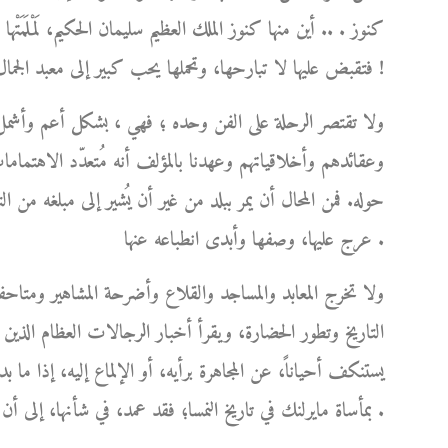
كنوز . .. أين منها كنوز الملك العظيم سليمان الحكيم، لَمْلَمَتْ
فتقبض عليها لا تبارحها، وتحملها يحب كبير إلى معبد الجمال الخالد الذي استحقته عن جدارة !
ولا تقتصر الرحلة على الفن وحده ؛ فهي ، بشكل أعم وأشمل
وعقائدهم وأخلاقياتهم وعهدنا بالمؤلف أنه مُتعدّد الاهتماما
حوله. فمن المحال أن يمر ببلد من غير أن يُشير إلى مبلغه من 
عرج عليها، وصفها وأبدى انطباعه عنها .
ولا تخرج المعابد والمساجد والقلاع وأضرحة المشاهير ومتاحف
التاريخ وتطور الحضارة، ويقرأ أخبار الرجالات العظام الذين 
يستنكف أحياناً، عن المجاهرة برأيه، أو الإلماع إليه، إذا ما 
بمأساة مايرلنك في تاريخ النمسا؛ فقد عمد، في شأنها، إلى أن يُشرع قلمه، ويترك له العنان كي يُعيد الحق إلى نصابه .