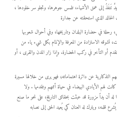
ها يدٌ تَنفَذُ إلى عمق الأشياء، تلمس جوهرها، وتجلو سر خلودها ،
، رحلة في حضارة البلدان وتاريخها، وفي أحوال شعوبها
ت، تشوقه الاستزادة من المعرفة والإلمام بكل شيء ياء من
التقدم أو التأخر في ركب الحضارة. وإذا زار المدن والقرى ، أو
هم التذكارية عن دائرة اهتماماته؛ فهو يرى من خلالها مسيرة
كانت لهم الأيادي البيضاء في حياة أممهم وتقدمها . ولا
بدا له أن يداً مزورة قد عبثت بحقائق التاريخ، على نحو ما صنع