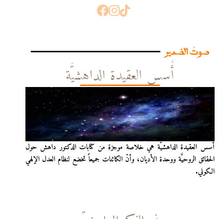
صوتُ الضمير
أُسس العقيدة الداهشيَّة
أُسس العقيدة الداهشيّة هي خلاصة موجزة من كتابات الدكتور داهش حول
الحقائق الروحيَّة ووحدة الأديان، وأنّ الكائنات جميعاً تخضع لنظام العدل الإلهي
الكوني.