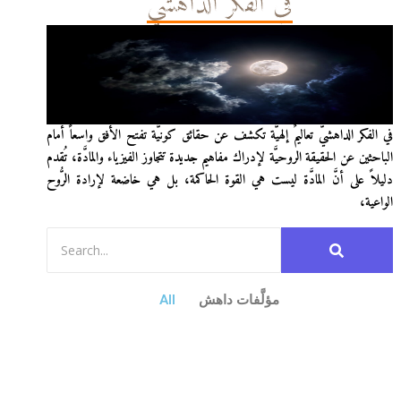
في الفكر الداهشيّ
في الفكر الداهشيّ تعاليمٌ إلهيَّة تكشف عن حقائق كونيَّة تفتح الأفق واسعاً أمام
الباحثين عن الحقيقة الروحيَّة لإدراك مفاهيم جديدة تتجاوز الفيزياء والمادَّة، تُقدم
دليلاً على أنَّ المادَّة ليست هي القوة الحاكمة، بل هي خاضعة لإرادة الرُّوح
الواعية،
مؤلَّفات داهش
All