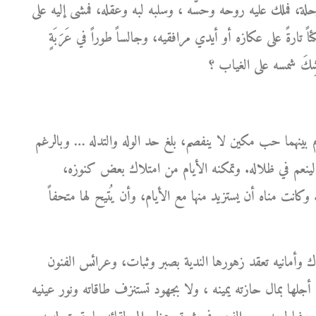
ة، فملك عليه روحه وحسَّه ، وسلبه لبه وعقله، فمشى إليه على
ً تارةً على عكازه أو أيدي مرافقيه، وجالساً طوراً في عَرَبَةٍ
بينهما حب مكين لا ينفصم، بلغ حد الوله والتدله … وبالرغم
ينعم في ظلاله. وتمكنه الأيام من امتلاك بعض كنوزه،
 وكانت مناه أن يستزيد منها مع الأيام، وأن يُتيح لها متحفاً
ك وأمانيه تعقد زهورها الندية بصبر وثبات، وعرائس الفنون
جلها بمال حازته يمينه ، ولا بجهود تستنزف طاقاته ونور عينيه