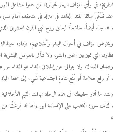
التاريخ، في رأي المؤلف، يعنو للجبابرة، لمن حملوا مشاعل الن
عند قَدَمَيْ مهاتما الهند المجاهد في منزله في متحفه، أمام
قد جاء أيضاً، خاشعاً، ليعانق روح نبي القرن العشرين الذي محضه حُبَّه المُطلق دون أي منازع .
ويخوض المؤلف في أحوال البشر وأخلاقهم، فإذاه، حينذاك، أش
نظارته التي تميز بين الخير والشر، ولا تتأثر بالعوامل البشري
وفقدان العدالة، ولا يتوانى عن إطلاق النداء تلو النداء من 
أو رفع ظلامة أو مَنْع عادةٍ اجتماعية تُسيء إلى سمعة البلد شعباً وحكومةً .
ولشد ما أثار حفيظته في هذه الرحلة تهافت القيم الأخلاقي
لذلك سورة الغضب على الإنسانية التي يراها قد فرغَتْ من 
»