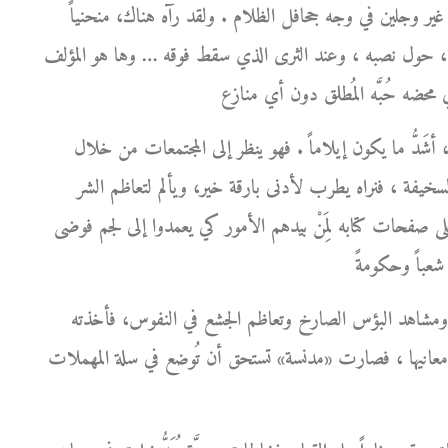
ور غير وجلين في وجه جحافل الظلام . ولقد رآه هناك، منحنياً
 صوره، حول نصبه ، وعند الثرى الذي سقط فوقه … وها هو المؤلف
َدُّ ما يكون إيلاماً . فهو ينظر إلى المجتمعات من خلال
ة السخيفة ، فنراه يطرب لأدنى بارقة خير، ويألم لتعاظم الشر
على صفحات كتابه لِمَنْ بيدهم الأمور كي يعمدوا إلى لجم فوضى
ة ومشاهد البؤس الصارخ وتعاظم الجشع في النفوس، فأخذته
معانيها ، فصارت «مدنسة» تستحق أن تُوضع في سلة المهملات .