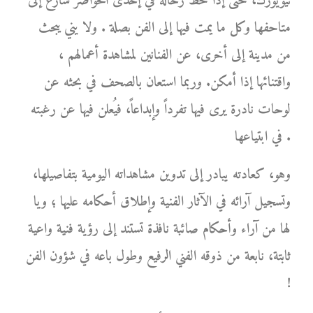
نيويورك، حتى إذا حط رحاله في إحدى الحواضر سارع إلى
متاحفها وكل ما يمت فيها إلى الفن بصلة . ولا يني يبحث
من مدينة إلى أخرى، عن الفنانين لمشاهدة أعمالهم ،
واقتنائها إذا أمكن. وربما استعان بالصحف في بحثه عن
لوحات نادرة يرى فيها تفرداً وإبداعاً، فيُعلن فيها عن رغبته
في ابتياعها .
وهو، كعادته يبادر إلى تدوين مشاهداته اليومية بتفاصيلها،
وتسجيل آرائه في الآثار الفنية وإطلاق أحكامه عليها ؛ ويا
لها من آراء وأحكام صائبة نافذة تستند إلى رؤية فنية واعية
ثابتة، نابعة من ذوقه الفني الرفيع وطول باعه في شؤون الفن
!