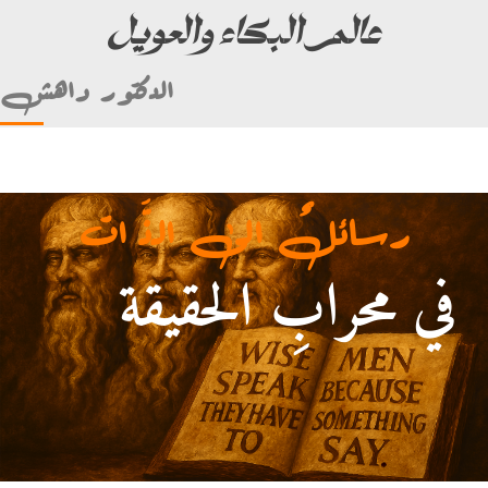
عالم البكاء والعويل
الدكتور داهش
رسائلٌ الى الذَّ ات
في محرابِ الحقيقة
أمام علي بن أبي طالب)