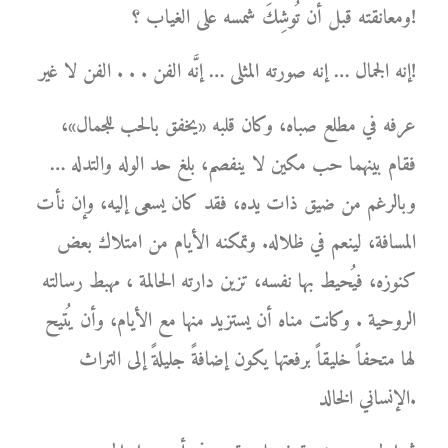
ومعانقته قبل أن تُوشِكَ شمسه على الغياب ؟!
إنه الجمال … إنه صورته المثلى … إنَّه الفن . . . الفن لا غير!
عرفه في مطلع صباه، وكان قلبه «يخفق بالحب للجمال»،
فقام بينهما حب مكين لا ينفصم، بلغ حد الوله والتدله …
وبالرغم من ضيق ذات يده، فقد كان يسعى إليه، وإن نأت
المسافة، لينعم في ظلاله. وتمكنه الأيام من امتلاك بعض
كنوزه، فيُحيط بها نفسه، تزين دارته الحالمة ، مهبط رسالته
الروحية . وكانت مناه أن يستزيد منها مع الأيام، وأن يُتيح
لها متحفاً خليقاً برفعتها يكون إضافةً جليلةً إلى التراث
الإنساني الخالد.