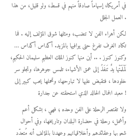
في أمريكا، إسهاماً صادقاً منهم في قسط، ولو قليل، من هذا
العمل الجلل .
لكن أهراء الفن لا تنضب، ومثلها شوق المؤلف إليه . فما
تكاد الغرف تفرغ حتى يوافيها بالمزيد. أكداس أكداس …
وكنوز كنوز . .. أين منها كنوز الملك العظيم سليمان الحكيم،
لَمْلَمَتْها يدٌ تَنفَذُ إلى عمق الأشياء، تلمس جوهرها، وتجلو سر
خلودها ، فتقبض عليها لا تبارحها، وتحملها يحب كبير إلى
معبد الجمال الخالد الذي استحقته عن جدارة !
ولا تقتصر الرحلة على الفن وحده ؛ فهي ، بشكل أعم
وأشمل، رحلة في حضارة البلدان وتاريخها، وفي أحوال
شعوبها وعقائدهم وأخلاقياتهم وعهدنا بالمؤلف أنه مُتعدّد