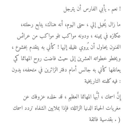
نعم . يأبي الفارس أن يترجل !
ما زال يُخيل إلي ، حتى اليوم، أنه هناك، يتابع رحلته،
عكازه في يمينه ، ودونه مواكب تلو مواكب من عرائس
الفنون يحاول أن يُروي غليله إليها ! كأني به يتقدم بخشوع ،
ويخطو خطواته العشرين إلى حيث فاضت روح المهاتما كي
يعانقها كأني به جالس أمام دفتر الزائرين في متحفه، يدون
فيه كلمته التاريخية :
إِنَّ اسمك ، أيُّها المهاتما العظيم ، قد خلده عزوفك عن
مغريات الحياة الدنيا الزائلة، فإذا بملايين الشفاه تردد اسمك
بقدسية فائقة . )