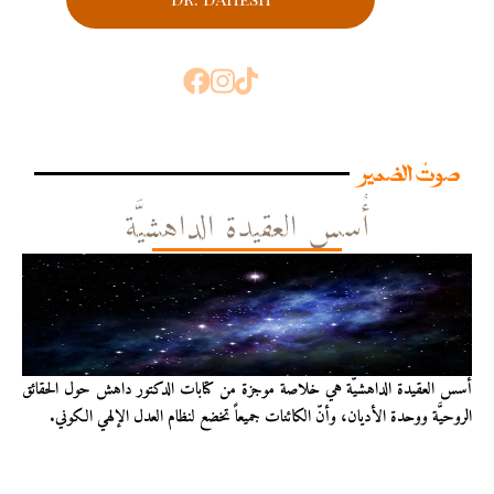
صوتُ الضمير
أُسس العقيدة الداهشيَّة
أُسس العقيدة الداهشيّة هي خلاصة موجزة من كتابات الدكتور داهش حول الحقائق
الروحيَّة ووحدة الأديان، وأنّ الكائنات جميعاً تخضع لنظام العدل الإلهي الكوني.