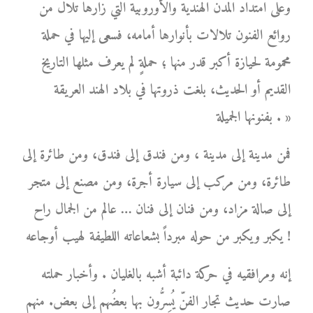
وعلى امتداد المدن الهندية والأوروبية التي زارها تلال من
روائع الفنون تلالات بأنوارها أمامه، فسعى إليها في حملة
محمومة لحيازة أكبر قدر منها ؛ حملةٍ لم يعرف مثلها التاريخ
القديم أو الحديث، بلغت ذروتها في بلاد الهند العريقة
بفنونها الجميلة . »
فمن مدينة إلى مدينة ، ومن فندق إلى فندق، ومن طائرة إلى
طائرة، ومن مركب إلى سيارة أجرة، ومن مصنع إلى متجر
إلى صالة مزاد، ومن فنان إلى فنان … عالم من الجمال راح
يكبر ويكبر من حوله مبرداً بشعاعاته اللطيفة لهيب أوجاعه !
إنه ومرافقيه في حركة دائبة أشبه بالغليان . وأخبار حملته
صارت حديث تجار الفنّ يُسِرُّون بها بعضُهم إلى بعض. منهم