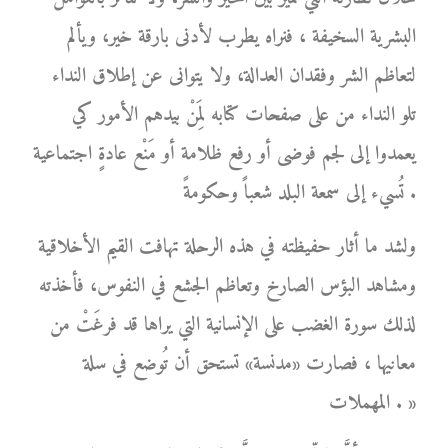
البشرية السخيفة ، فنراه يطرب لأدنى بارقة خير، ويألم
لتعاظم الشر وفقدان العدالة، ولا يتوانى عن إطلاق النداء
تلو النداء من على صفحات كتابه لِمَنْ بيدهم الأمور كي
يعمدوا إلى لجم فوضى أو رفع ظلامة أو مَنْع عادةٍ اجتماعية
تُسيء إلى سمعة البلد شعباً وحكومةً .
ولشد ما أثار حفيظته في هذه الرحلة تهافت القيم الأخلاقية
ومشاهد البؤس الصارخ وتعاظم الجشع في النفوس، فأخذته
لذلك سورة الغضب على الإنسانية التي يراها قد فرغَتْ من
معانيها ، فصارت «مدنسة» تستحق أن تُوضع في سلة
المهملات . »