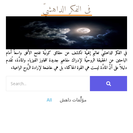
في الفكر الداهشيّ
في الفكر الداهشيّ تعاليمٌ إلهيَّة تكشف عن حقائق كونيَّة تفتح الأفق واسعاً أمام
الباحثين عن الحقيقة الروحيَّة لإدراك مفاهيم جديدة تتجاوز الفيزياء والمادَّة، تُقدم
دليلاً على أنَّ المادَّة ليست هي القوة الحاكمة، بل هي خاضعة لإرادة الرُّوح الواعية،
مؤلَّفات داهش
All