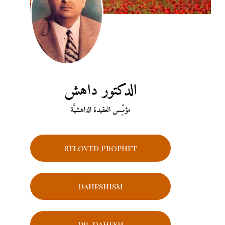
الدكتور داهش
مؤسِّس العقيدة الداهشيَّة
Beloved Prophet
Daheshism
Dr. Dahesh