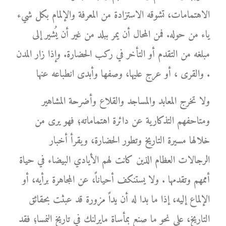
الاهتمامات، تشوقه الاستزادة من المعرفة والإلمام بكل شيء
ياء من حوله. فمن المحال أن يمر ببلد من غير أن يُشير إلى
مبلغه من التقدم أو التأخر في ركب الحضارة. وإذا زار المدن
والقرى ، أو عرج عليها، وصفها وأبدى انطباعه عنها .
ولا تخرج المعابد والمساجد والقلاع وأضرحة المشاهير
ومتاحفهم التذكارية عن دائرة اهتماماته؛ فهو يرى من
خلالها مسيرة التاريخ وتطور الحضارة، ويقرأ أخبار
الرجالات العظام الذين كانت لهم الأيادي البيضاء في حياة
أممهم وتقدمها . ولا يستنكف أحياناً، عن المجاهرة برأيه، أو
الإلماع إليه، إذا ما بدا له أن يداً مزورة قد عبثت بحقائق
التاريخ، على نحو ما صنع بمأساة مايرلنك في تاريخ النمسا؛ فقد