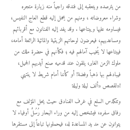
من يترصده ويتعقبه إلى فندقه راجياً منه زيارة متجره
وشراء معروضاته ، ومنهم من يحمل إليه قطع العاج النفيس،
فيساومه عليها ويبتاعها . وقد يفد إليه الفنانون مع أقربائهم
ومساعديهم، فيعرضون لوحاتهم الزيتية والمائية الرائعة أمامه،
فيبتاعها لا يُخيب آمالهم فيه ؛ فكأنهم في حضرة ملك من
ملوك الزمن الغابر، يلقون عند قدميه صنع أيديهم الجميل،
فيبادلهم بها ذهباً وفضة! أو كأننا أمام شريط لا ينتهي
لقصص «ألف ليلة وليلة»!
وتتكدس السلع في غرف الفنادق حيث يحل المؤلف مع
رفاق سفره، فيشخص إليه من وراء البحار رُسُلٌ أوفياء لا
يتوانون عن مد يد المساعدة له، فيحملونها تباعاً إلى مستقرها