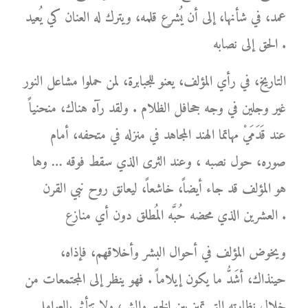
عمد، في شأنها، إلى أن يُشرع قلمه، ويترك له العنان كي يُعيد
الحق إلى نصابه .
التاريخ، في رأي المؤلف، يعنو للجبابرة، لمن حملوا مشاعل النور
غير وجلين في وجه جحافل الظلام . ولقد رآه هناك، منحنياً
عند قَدَمَيْ مهاتما الهند المجاهد في منزله في متحفه، أمام
صوره، حول نصبه ، وعند الثرى الذي سقط فوقه … وها
هو المؤلف قد جاء أيضاً، خاشعاً، ليعانق روح نبي القرن
العشرين الذي محضه حُبَّه المُطلق دون أي منازع .
ويخوض المؤلف في أحوال البشر وأخلاقهم، فإذاه،
حينذاك، أشَدُّ ما يكون إيلاماً . فهو ينظر إلى المجتمعات من
خلال نظارته التي تميز بين الخير والشر، ولا تتأثر بالعوامل