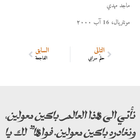
ماجد مهدي
مونتریال، 16 آب ۲۰۰۰
التالي
السابق
حلمٌ سرابي
الفاجعة
نأتي الى هذا العالم باكين معولين،
ونغادره باكين معولين. فواها” لك يا