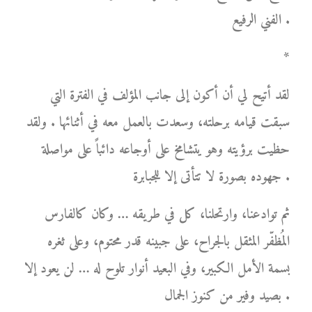
الفني الرفيع .
*
لقد أتيح لي أن أكون إلى جانب المؤلف في الفترة التي
سبقت قيامه برحلته، وسعدت بالعمل معه في أثنائها . ولقد
حظيت برؤيته وهو يتشامخ على أوجاعه دائباً على مواصلة
جهوده بصورة لا تتأتى إلا للجبابرة .
ثم توادعنا، وارتحلنا، كل في طريقه … وكان كالفارس
المُظفّر المثقل بالجراح، على جبينه قدر محتوم، وعلى ثغره
بسمة الأمل الكبير، وفي البعيد أنوار تلوح له … لن يعود إلا
بصيد وفير من كنوز الجمال .