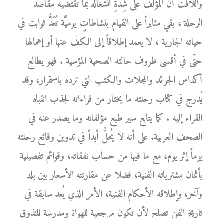
واللافت أنَّ المؤلّف على شِدَّةِ انشغاله بما تقتضيه مقاصد
الرحلة ، بقي مثابراً على القيام بنشاطاتٍ يوميَّة تُعَدُّ ثوابت في
حياته الجارية ، لا يعمد إطلاقاً إلى الكفّ عنها أو إهمالها
حتّى في أقسى ظروف حالته الصحية المؤسية . فهو يطالع
أكداس الجرائد والمجلات والكتب التي ترده باستمرار، وقد
يُدرج في كتاب رحلته ما يختار من قراءاته لجذب انتباه
القراء إليه . كما يتابع سير طبع مؤلفاته وما يصدر عنه في
الصحف العربية. على أنه لا يُحلُّ أبداً في تدوين وقائع رحلته
يوماً إثر يوم، مع ما فيها من حساب نفقاته، وقوائم تفصيلية
بأثمان مشترياته الفنية، فضلا عن مقارنته الأسعار بين بلد
وآخر، وإطلاقه الأحكام الفنية، الأمر الذي يُعد سابقة في
تاريخ الفن تصلح لأن تكون مرجعية للهواة ومدرسة للتذوق