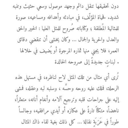
دون تحقيقها تنقل دائم وجهد موصول وسعي حثيث وتنبه
شديد. فحياة المؤلّف، في مبادئه وأهدافه ومساعيه، صورة
للمثالية المُطلقة ؛ وكتاباته صُروح للمثل العليا : الخير والحق
والعدل والحرية والجمال … وكان يخشى أن تنقضي دقائق
العمر، فلا يجني منها ثماره المرجوة أو يُضيف في خلالها
لبناتٍ جديدةً إلى صروحه الخالدة .
تُرى أي مثال من تلك المثل لاح لناظره، في مستهل هذه
الرحلة، فملك عليه روحه وحسَّه ، وسلبه لبه وعقله، فمشى
إليه على جراحات قلبه وترجيع آلامه وأنغام أناته، متعثراً،
ناهضاً، متكئاً تارةً على عكازه أو أيدي مرافقيه، وجالساً
طوراً في عَرَبَةٍ نقالة … كل ذلك بغية لقاء ذاك المثال