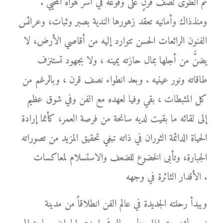
ثم انطوى نصف قرنٍ على وقوعه في أسر هواه المحيي .
ومنذذاك وأمانيه تعقد زهورها الندية بصبر وثبات، وعرائس
الفنون الرائعات الحسن تتوارد إليه من أقاصي الأرض، لا
يضنُّ من أجلها بمال حازته يمينه ، ولا بجهود تستنزف
طاقاته ونور عينيه . وبعد انطواء نصف قرن ، وبالرغم من
كل المثبطات ، بقي وفيا لعهده مع الفن وفي شوق عظيم
إلى لقائه ما بقيت لديه سانحة من فرصة العمر، كأنما إرادة
الحياة الدائمة الثوران في ذاته تبغي تحقيق المزيد من تصوراته
الجبارة، وتأبى الخضوع للضعف والاستسلام لمعاكسات
الأقدار الثائرة في وجهه .
ويبدأ رحلته الجديدة في عالم الفن انطلاقاً من مدينة