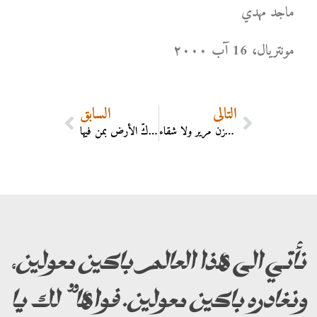
ماجد مهدي
مونتریال، 16 آب ۲۰۰۰
التالي
السابق
هنا لا حزن مرير ولا شقاء
أروم دكّ الأرض بمن فيها
نأتي الى هذا العالم باكين معولين،
ونغادره باكين معولين. فواها” لك يا