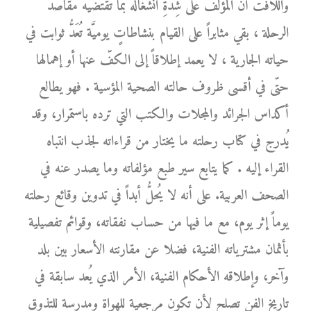
واللافت أنَّ المؤلّف على شِدَّةِ انشغاله بما تقتضيه مقاصد
الرحلة ، بقي مثابراً على القيام بنشاطاتٍ يوميَّة تُعَدُّ ثوابت في
حياته الجارية ، لا يعمد إطلاقاً إلى الكفّ عنها أو إهمالها
حتّى في أقسى ظروف حالته الصحية المؤسية . فهو يطالع
أكداس الجرائد والمجلات والكتب التي ترده باستمرار، وقد
يُدرج في كتاب رحلته ما يختار من قراءاته لجذب انتباه
القراء إليه . كما يتابع سير طبع مؤلفاته وما يصدر عنه في
الصحف العربية. على أنه لا يُحلُّ أبداً في تدوين وقائع رحلته
يوماً إثر يوم، مع ما فيها من حساب نفقاته، وقوائم تفصيلية
بأثمان مشترياته الفنية، فضلا عن مقارنته الأسعار بين بلد
وآخر، وإطلاقه الأحكام الفنية، الأمر الذي يُعد سابقة في
تاريخ الفن تصلح لأن تكون مرجعية للهواة ومدرسة للتذوق