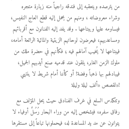
من يترصده ويتعقبه إلى فندقه راجياً منه زيارة متجره
وشراء معروضاته ، ومنهم من يحمل إليه قطع العاج النفيس،
فيساومه عليها ويبتاعها . وقد يفد إليه الفنانون مع أقربائهم
ومساعديهم، فيعرضون لوحاتهم الزيتية والمائية الرائعة أمامه،
فيبتاعها لا يُخيب آمالهم فيه ؛ فكأنهم في حضرة ملك من
ملوك الزمن الغابر، يلقون عند قدميه صنع أيديهم الجميل،
فيبادلهم بها ذهباً وفضة! أو كأننا أمام شريط لا ينتهي
لقصص «ألف ليلة وليلة»!
وتتكدس السلع في غرف الفنادق حيث يحل المؤلف مع
رفاق سفره، فيشخص إليه من وراء البحار رُسُلٌ أوفياء لا
يتوانون عن مد يد المساعدة له، فيحملونها تباعاً إلى مستقرها