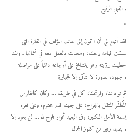
الفني الرفيع .
*
لقد أتيح لي أن أكون إلى جانب المؤلف في الفترة التي
سبقت قيامه برحلته، وسعدت بالعمل معه في أثنائها . ولقد
حظيت برؤيته وهو يتشامخ على أوجاعه دائباً على مواصلة
جهوده بصورة لا تتأتى إلا للجبابرة .
ثم توادعنا، وارتحلنا، كل في طريقه … وكان كالفارس
المُظفّر المثقل بالجراح، على جبينه قدر محتوم، وعلى ثغره
بسمة الأمل الكبير، وفي البعيد أنوار تلوح له … لن يعود إلا
بصيد وفير من كنوز الجمال .