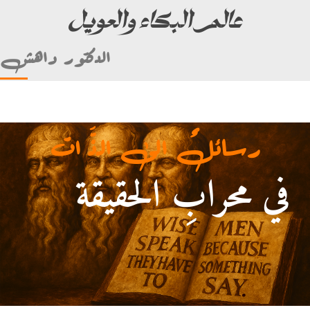
عالم البكاء والعويل
الدكتور داهش
رسائلٌ الى الذَّ ات
في محرابِ الحقيقة
لأمام علي بن أبي طالب)