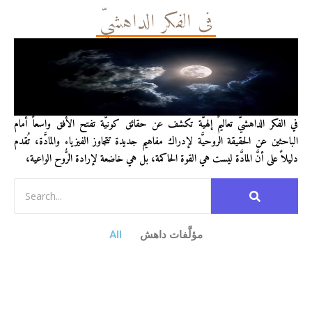
في الفكر الداهشيّ
في الفكر الداهشيّ تعاليمٌ إلهيَّة تكشف عن حقائق كونيَّة تفتح الأفق واسعاً أمام
الباحثين عن الحقيقة الروحيَّة لإدراك مفاهيم جديدة تتجاوز الفيزياء والمادَّة، تُقدم
دليلاً على أنَّ المادَّة ليست هي القوة الحاكمة، بل هي خاضعة لإرادة الرُّوح الواعية،
مؤلَّفات داهش
All