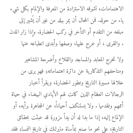
الاهتمامات، تشوقه الاستزادة من المعرفة والإلمام بكل شيء
ياء من حوله. فمن المحال أن يمر ببلد من غير أن يُشير إلى
مبلغه من التقدم أو التأخر في ركب الحضارة. وإذا زار المدن
والقرى ، أو عرج عليها، وصفها وأبدى انطباعه عنها .
ولا تخرج المعابد والمساجد والقلاع وأضرحة المشاهير
ومتاحفهم التذكارية عن دائرة اهتماماته؛ فهو يرى من
خلالها مسيرة التاريخ وتطور الحضارة، ويقرأ أخبار
الرجالات العظام الذين كانت لهم الأيادي البيضاء في حياة
أممهم وتقدمها . ولا يستنكف أحياناً، عن المجاهرة برأيه، أو
الإلماع إليه، إذا ما بدا له أن يداً مزورة قد عبثت بحقائق
التاريخ، على نحو ما صنع بمأساة مايرلنك في تاريخ النمسا؛ فقد