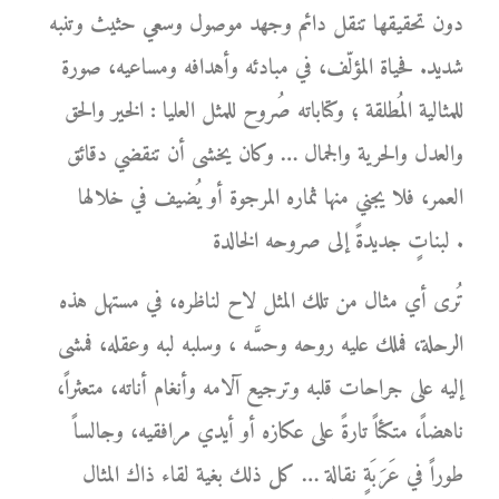
دون تحقيقها تنقل دائم وجهد موصول وسعي حثيث وتنبه
شديد. فحياة المؤلّف، في مبادئه وأهدافه ومساعيه، صورة
للمثالية المُطلقة ؛ وكتاباته صُروح للمثل العليا : الخير والحق
والعدل والحرية والجمال … وكان يخشى أن تنقضي دقائق
العمر، فلا يجني منها ثماره المرجوة أو يُضيف في خلالها
لبناتٍ جديدةً إلى صروحه الخالدة .
تُرى أي مثال من تلك المثل لاح لناظره، في مستهل هذه
الرحلة، فملك عليه روحه وحسَّه ، وسلبه لبه وعقله، فمشى
إليه على جراحات قلبه وترجيع آلامه وأنغام أناته، متعثراً،
ناهضاً، متكئاً تارةً على عكازه أو أيدي مرافقيه، وجالساً
طوراً في عَرَبَةٍ نقالة … كل ذلك بغية لقاء ذاك المثال