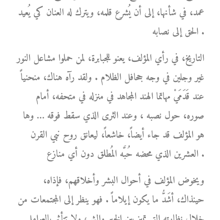
عمد، في شأنها، إلى أن يُشرع قلمه، ويترك له العنان كي يُعيد
الحق إلى نصابه .
التاريخ، في رأي المؤلف، يعنو للجبابرة، لمن حملوا مشاعل النور
غير وجلين في وجه جحافل الظلام . ولقد رآه هناك، منحنياً
عند قَدَمَيْ مهاتما الهند المجاهد في منزله في متحفه، أمام
صوره، حول نصبه ، وعند الثرى الذي سقط فوقه … وها
هو المؤلف قد جاء أيضاً، خاشعاً، ليعانق روح نبي القرن
العشرين الذي محضه حُبَّه المُطلق دون أي منازع .
ويخوض المؤلف في أحوال البشر وأخلاقهم، فإذاه،
حينذاك، أشَدُّ ما يكون إيلاماً . فهو ينظر إلى المجتمعات من
خلال نظارته التي تميز بين الخير والشر، ولا تتأثر بالعوامل