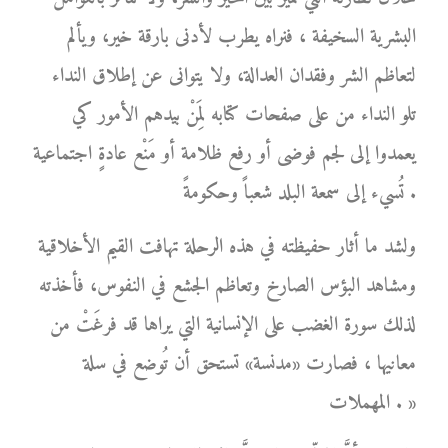
البشرية السخيفة ، فنراه يطرب لأدنى بارقة خير، ويألم
لتعاظم الشر وفقدان العدالة، ولا يتوانى عن إطلاق النداء
تلو النداء من على صفحات كتابه لِمَنْ بيدهم الأمور كي
يعمدوا إلى لجم فوضى أو رفع ظلامة أو مَنْع عادةٍ اجتماعية
تُسيء إلى سمعة البلد شعباً وحكومةً .
ولشد ما أثار حفيظته في هذه الرحلة تهافت القيم الأخلاقية
ومشاهد البؤس الصارخ وتعاظم الجشع في النفوس، فأخذته
لذلك سورة الغضب على الإنسانية التي يراها قد فرغَتْ من
معانيها ، فصارت «مدنسة» تستحق أن تُوضع في سلة
المهملات . »