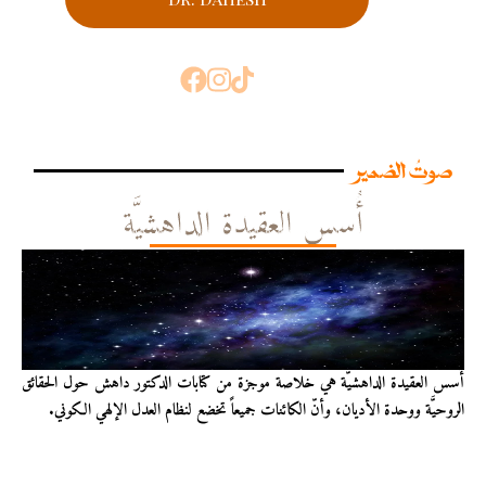
صوتُ الضمير
أُسس العقيدة الداهشيَّة
أُسس العقيدة الداهشيّة هي خلاصة موجزة من كتابات الدكتور داهش حول الحقائق
الروحيَّة ووحدة الأديان، وأنّ الكائنات جميعاً تخضع لنظام العدل الإلهي الكوني.