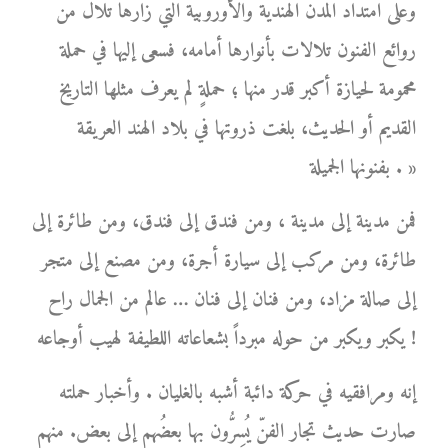
وعلى امتداد المدن الهندية والأوروبية التي زارها تلال من
روائع الفنون تلالات بأنوارها أمامه، فسعى إليها في حملة
محمومة لحيازة أكبر قدر منها ؛ حملةٍ لم يعرف مثلها التاريخ
القديم أو الحديث، بلغت ذروتها في بلاد الهند العريقة
بفنونها الجميلة . »
فمن مدينة إلى مدينة ، ومن فندق إلى فندق، ومن طائرة إلى
طائرة، ومن مركب إلى سيارة أجرة، ومن مصنع إلى متجر
إلى صالة مزاد، ومن فنان إلى فنان … عالم من الجمال راح
يكبر ويكبر من حوله مبرداً بشعاعاته اللطيفة لهيب أوجاعه !
إنه ومرافقيه في حركة دائبة أشبه بالغليان . وأخبار حملته
صارت حديث تجار الفنّ يُسِرُّون بها بعضُهم إلى بعض. منهم