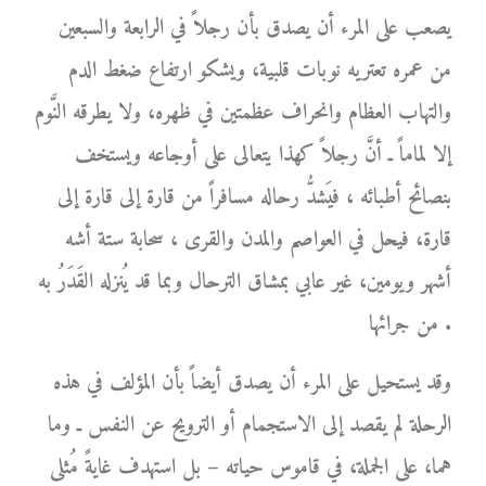
يصعب على المرء أن يصدق بأن رجلاً في الرابعة والسبعين
من عمره تعتريه نوبات قلبية، ويشكو ارتفاع ضغط الدم
والتهاب العظام وانحراف عظمتين في ظهره، ولا يطرقه النَّوم
إلا لماماً ـ أنَّ رجلاً كهذا يتعالى على أوجاعه ويستخف
بنصائح أطبائه ، فيَشدُّ رحاله مسافراً من قارة إلى قارة إلى
قارة، فيحل في العواصم والمدن والقرى ، سحابة ستة أشه
أشهر ويومين، غير عابي بمشاق الترحال وبما قد يُنزله القَدَرُ به
من جرائها .
وقد يستحيل على المرء أن يصدق أيضاً بأن المؤلف في هذه
الرحلة لم يقصد إلى الاستجمام أو الترويح عن النفس ـ وما
هما، على الجملة، في قاموس حياته – بل استهدف غايةً مُثلى