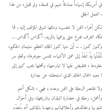
في أمريكا، إسهاماً صادقاً منهم في قسط، ولو قليل، من هذا
العمل الجلل .
لكن أهراء الفن لا تنضب، ومثلها شوق المؤلف إليه . فما
تكاد الغرف تفرغ حتى يوافيها بالمزيد. أكداس أكداس …
وكنوز كنوز . .. أين منها كنوز الملك العظيم سليمان الحكيم،
لَمْلَمَتْها يدٌ تَنفَذُ إلى عمق الأشياء، تلمس جوهرها، وتجلو سر
خلودها ، فتقبض عليها لا تبارحها، وتحملها يحب كبير إلى
معبد الجمال الخالد الذي استحقته عن جدارة !
ولا تقتصر الرحلة على الفن وحده ؛ فهي ، بشكل أعم
وأشمل، رحلة في حضارة البلدان وتاريخها، وفي أحوال
شعوبها وعقائدهم وأخلاقياتهم وعهدنا بالمؤلف أنه مُتعدّد