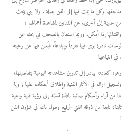
نيويورك، حتى إذا حط رحاله في إحدى الحواضر سارع إلى
متاحفها وكل ما يمت فيها إلى الفن بصلة . ولا يني يبحث
من مدينة إلى أخرى، عن الفنانين لمشاهدة أعمالهم ،
واقتنائها إذا أمكن. وربما استعان بالصحف في بحثه عن
لوحات نادرة يرى فيها تفرداً وإبداعاً، فيُعلن فيها عن رغبته
في ابتياعها .
وهو، كعادته يبادر إلى تدوين مشاهداته اليومية بتفاصيلها،
وتسجيل آرائه في الآثار الفنية وإطلاق أحكامه عليها ؛ ويا
لها من آراء وأحكام صائبة نافذة تستند إلى رؤية فنية واعية
ثابتة، نابعة من ذوقه الفني الرفيع وطول باعه في شؤون الفن
!