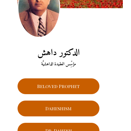
الدكتور داهش
مؤسِّس العقيدة الداهشيَّة
Beloved Prophet
Daheshism
Dr. Dahesh