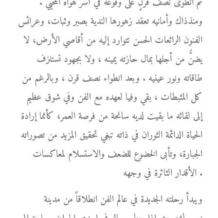
ثم انطوى نصف قرنٍ على وقوعه في أسر هواه المحيي .
ومنذذاك وأمانيه تعقد زهورها الندية بصبر وثبات، وعرائس
الفنون الرائعات الحسن تتوارد إليه من أقاصي الأرض، لا
يضنُّ من أجلها بمال حازته يمينه ، ولا بجهود تستنزف
طاقاته ونور عينيه . وبعد انطواء نصف قرن ، وبالرغم من
كل المثبطات ، بقي وفيا لعهده مع الفن وفي شوق عظيم
إلى لقائه ما بقيت لديه سانحة من فرصة العمر، كأنما إرادة
الحياة الدائمة الثوران في ذاته تبغي تحقيق المزيد من تصوراته
الجبارة، وتأبى الخضوع للضعف والاستسلام لمعاكسات
الأقدار الثائرة في وجهه .
ويبدأ رحلته الجديدة في عالم الفن انطلاقاً من مدينة