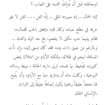
ومعانقته قبل أن تُوشِكَ شمسه على الغياب ؟!
إنه الجمال … إنه صورته المثلى … إنَّه الفن . . . الفن لا غير!
عرفه في مطلع صباه، وكان قلبه «يخفق بالحب للجمال»،
فقام بينهما حب مكين لا ينفصم، بلغ حد الوله والتدله …
وبالرغم من ضيق ذات يده، فقد كان يسعى إليه، وإن نأت
المسافة، لينعم في ظلاله. وتمكنه الأيام من امتلاك بعض
كنوزه، فيُحيط بها نفسه، تزين دارته الحالمة ، مهبط رسالته
الروحية . وكانت مناه أن يستزيد منها مع الأيام، وأن يُتيح
لها متحفاً خليقاً برفعتها يكون إضافةً جليلةً إلى التراث
الإنساني الخالد.