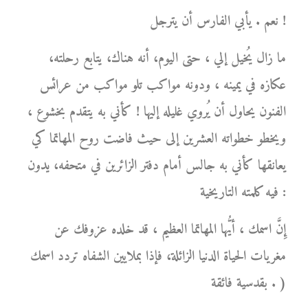
نعم . يأبي الفارس أن يترجل !
ما زال يُخيل إلي ، حتى اليوم، أنه هناك، يتابع رحلته،
عكازه في يمينه ، ودونه مواكب تلو مواكب من عرائس
الفنون يحاول أن يُروي غليله إليها ! كأني به يتقدم بخشوع ،
ويخطو خطواته العشرين إلى حيث فاضت روح المهاتما كي
يعانقها كأني به جالس أمام دفتر الزائرين في متحفه، يدون
فيه كلمته التاريخية :
إِنَّ اسمك ، أيُّها المهاتما العظيم ، قد خلده عزوفك عن
مغريات الحياة الدنيا الزائلة، فإذا بملايين الشفاه تردد اسمك
بقدسية فائقة . )