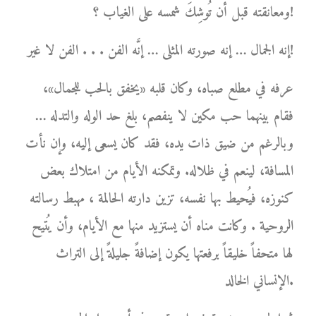
ومعانقته قبل أن تُوشِكَ شمسه على الغياب ؟!
إنه الجمال … إنه صورته المثلى … إنَّه الفن . . . الفن لا غير!
عرفه في مطلع صباه، وكان قلبه «يخفق بالحب للجمال»،
فقام بينهما حب مكين لا ينفصم، بلغ حد الوله والتدله …
وبالرغم من ضيق ذات يده، فقد كان يسعى إليه، وإن نأت
المسافة، لينعم في ظلاله. وتمكنه الأيام من امتلاك بعض
كنوزه، فيُحيط بها نفسه، تزين دارته الحالمة ، مهبط رسالته
الروحية . وكانت مناه أن يستزيد منها مع الأيام، وأن يُتيح
لها متحفاً خليقاً برفعتها يكون إضافةً جليلةً إلى التراث
الإنساني الخالد.