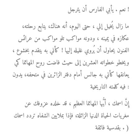
نعم . يأبي الفارس أن يترجل !
ما زال يُخيل إلي ، حتى اليوم، أنه هناك، يتابع رحلته،
عكازه في يمينه ، ودونه مواكب تلو مواكب من عرائس
الفنون يحاول أن يُروي غليله إليها ! كأني به يتقدم بخشوع ،
ويخطو خطواته العشرين إلى حيث فاضت روح المهاتما كي
يعانقها كأني به جالس أمام دفتر الزائرين في متحفه، يدون
فيه كلمته التاريخية :
إِنَّ اسمك ، أيُّها المهاتما العظيم ، قد خلده عزوفك عن
مغريات الحياة الدنيا الزائلة، فإذا بملايين الشفاه تردد اسمك
بقدسية فائقة . )