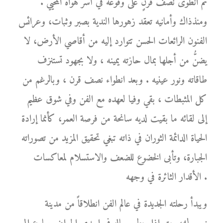
ثم انطوى نصف قرنٍ على وقوعه في أسر هواه المحيي .
ومنذذاك وأمانيه تعقد زهورها الندية بصبر وثبات، وعرائس
الفنون الرائعات الحسن تتوارد إليه من أقاصي الأرض، لا
يضنُّ من أجلها بمال حازته يمينه ، ولا بجهود تستنزف
طاقاته ونور عينيه . وبعد انطواء نصف قرن ، وبالرغم من
كل المثبطات ، بقي وفيا لعهده مع الفن وفي شوق عظيم
إلى لقائه ما بقيت لديه سانحة من فرصة العمر، كأنما إرادة
الحياة الدائمة الثوران في ذاته تبغي تحقيق المزيد من تصوراته
الجبارة، وتأبى الخضوع للضعف والاستسلام لمعاكسات
الأقدار الثائرة في وجهه .
ويبدأ رحلته الجديدة في عالم الفن انطلاقاً من مدينة