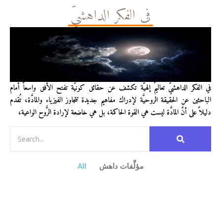
في الفكر الداهشيّ
في الفكر الداهشيّ تعاليمٌ إلهيَّة تكشف عن حقائق كونيَّة تفتح الأفق واسعاً أمام
الباحثين عن الحقيقة الروحيَّة لإدراك مفاهيم جديدة تتجاوز الفيزياء والمادَّة، تُقدم
دليلاً على أنَّ المادَّة ليست هي القوة الحاكمة، بل هي خاضعة لإرادة الرُّوح الواعية،
مؤلَّفات داهش
All