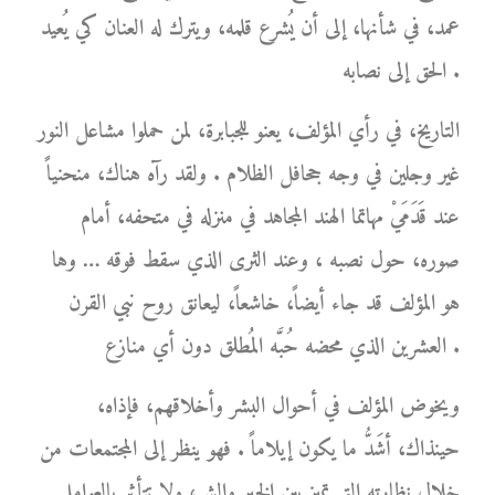
عمد، في شأنها، إلى أن يُشرع قلمه، ويترك له العنان كي يُعيد
الحق إلى نصابه .
التاريخ، في رأي المؤلف، يعنو للجبابرة، لمن حملوا مشاعل النور
غير وجلين في وجه جحافل الظلام . ولقد رآه هناك، منحنياً
عند قَدَمَيْ مهاتما الهند المجاهد في منزله في متحفه، أمام
صوره، حول نصبه ، وعند الثرى الذي سقط فوقه … وها
هو المؤلف قد جاء أيضاً، خاشعاً، ليعانق روح نبي القرن
العشرين الذي محضه حُبَّه المُطلق دون أي منازع .
ويخوض المؤلف في أحوال البشر وأخلاقهم، فإذاه،
حينذاك، أشَدُّ ما يكون إيلاماً . فهو ينظر إلى المجتمعات من
خلال نظارته التي تميز بين الخير والشر، ولا تتأثر بالعوامل