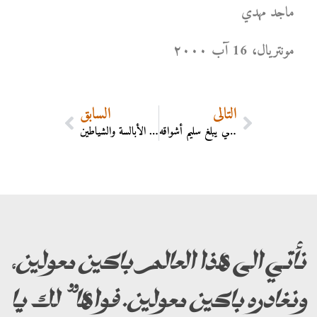
ماجد مهدي
مونتریال، 16 آب ۲۰۰۰
التالي
السابق
عليّ في الأعالي يبلغ سليم أشواقه
دنيا الأبالسة والشياطين
نأتي الى هذا العالم باكين معولين،
ونغادره باكين معولين. فواها” لك يا