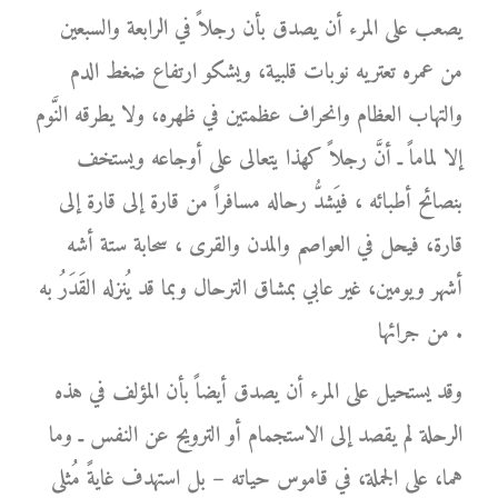
يصعب على المرء أن يصدق بأن رجلاً في الرابعة والسبعين
من عمره تعتريه نوبات قلبية، ويشكو ارتفاع ضغط الدم
والتهاب العظام وانحراف عظمتين في ظهره، ولا يطرقه النَّوم
إلا لماماً ـ أنَّ رجلاً كهذا يتعالى على أوجاعه ويستخف
بنصائح أطبائه ، فيَشدُّ رحاله مسافراً من قارة إلى قارة إلى
قارة، فيحل في العواصم والمدن والقرى ، سحابة ستة أشه
أشهر ويومين، غير عابي بمشاق الترحال وبما قد يُنزله القَدَرُ به
من جرائها .
وقد يستحيل على المرء أن يصدق أيضاً بأن المؤلف في هذه
الرحلة لم يقصد إلى الاستجمام أو الترويح عن النفس ـ وما
هما، على الجملة، في قاموس حياته – بل استهدف غايةً مُثلى