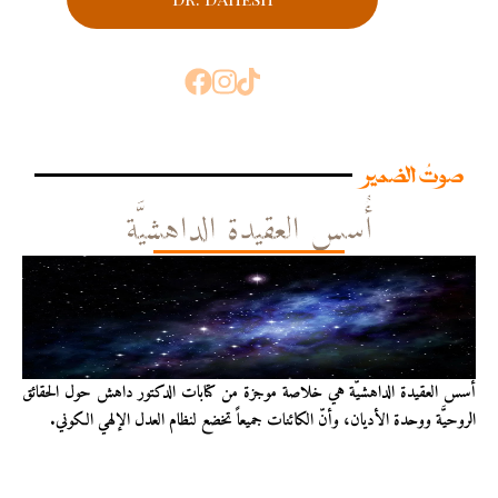
صوتُ الضمير
أُسس العقيدة الداهشيَّة
أُسس العقيدة الداهشيّة هي خلاصة موجزة من كتابات الدكتور داهش حول الحقائق
الروحيَّة ووحدة الأديان، وأنّ الكائنات جميعاً تخضع لنظام العدل الإلهي الكوني.