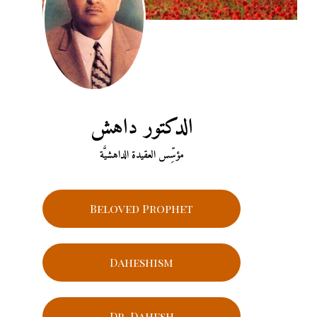
الدكتور داهش
مؤسِّس العقيدة الداهشيَّة
Beloved Prophet
Daheshism
Dr. Dahesh