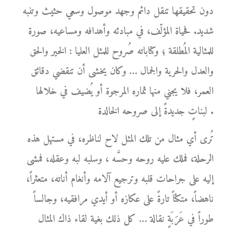
دون تحقيقها تنقل دائم وجهد موصول وسعي حثيث وتنبه
شديد. فحياة المؤلّف، في مبادئه وأهدافه ومساعيه، صورة
للمثالية المُطلقة ؛ وكتاباته صُروح للمثل العليا : الخير والحق
والعدل والحرية والجمال … وكان يخشى أن تنقضي دقائق
العمر، فلا يجني منها ثماره المرجوة أو يُضيف في خلالها
لبناتٍ جديدةً إلى صروحه الخالدة .
تُرى أي مثال من تلك المثل لاح لناظره، في مستهل هذه
الرحلة، فملك عليه روحه وحسَّه ، وسلبه لبه وعقله، فمشى
إليه على جراحات قلبه وترجيع آلامه وأنغام أناته، متعثراً،
ناهضاً، متكئاً تارةً على عكازه أو أيدي مرافقيه، وجالساً
طوراً في عَرَبَةٍ نقالة … كل ذلك بغية لقاء ذاك المثال