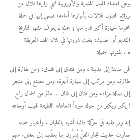
وعلى امتداد المدن الهندية والأوروبية التي زارها تلال من
روائع الفنون تلالات بأنوارها أمامه، فسعى إليها في حملة
محمومة لحيازة أكبر قدر منها ؛ حملةٍ لم يعرف مثلها التاريخ
القديم أو الحديث، بلغت ذروتها في بلاد الهند العريقة
بفنونها الجميلة . »
فمن مدينة إلى مدينة ، ومن فندق إلى فندق، ومن طائرة إلى
طائرة، ومن مركب إلى سيارة أجرة، ومن مصنع إلى متجر
إلى صالة مزاد، ومن فنان إلى فنان … عالم من الجمال راح
يكبر ويكبر من حوله مبرداً بشعاعاته اللطيفة لهيب أوجاعه !
إنه ومرافقيه في حركة دائبة أشبه بالغليان . وأخبار حملته
صارت حديث تجار الفنّ يُسِرُّون بها بعضُهم إلى بعض. منهم