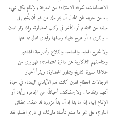
الاهتمامات، تشوقه الاستزادة من المعرفة والإلمام بكل شيء
ياء من حوله. فمن المحال أن يمر ببلد من غير أن يُشير إلى
مبلغه من التقدم أو التأخر في ركب الحضارة. وإذا زار المدن
والقرى ، أو عرج عليها، وصفها وأبدى انطباعه عنها .
ولا تخرج المعابد والمساجد والقلاع وأضرحة المشاهير
ومتاحفهم التذكارية عن دائرة اهتماماته؛ فهو يرى من
خلالها مسيرة التاريخ وتطور الحضارة، ويقرأ أخبار
الرجالات العظام الذين كانت لهم الأيادي البيضاء في حياة
أممهم وتقدمها . ولا يستنكف أحياناً، عن المجاهرة برأيه، أو
الإلماع إليه، إذا ما بدا له أن يداً مزورة قد عبثت بحقائق
التاريخ، على نحو ما صنع بمأساة مايرلنك في تاريخ النمسا؛ فقد