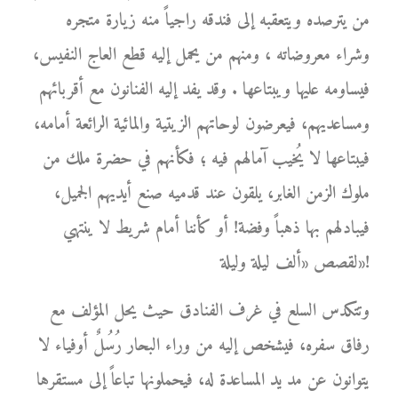
من يترصده ويتعقبه إلى فندقه راجياً منه زيارة متجره
وشراء معروضاته ، ومنهم من يحمل إليه قطع العاج النفيس،
فيساومه عليها ويبتاعها . وقد يفد إليه الفنانون مع أقربائهم
ومساعديهم، فيعرضون لوحاتهم الزيتية والمائية الرائعة أمامه،
فيبتاعها لا يُخيب آمالهم فيه ؛ فكأنهم في حضرة ملك من
ملوك الزمن الغابر، يلقون عند قدميه صنع أيديهم الجميل،
فيبادلهم بها ذهباً وفضة! أو كأننا أمام شريط لا ينتهي
لقصص «ألف ليلة وليلة»!
وتتكدس السلع في غرف الفنادق حيث يحل المؤلف مع
رفاق سفره، فيشخص إليه من وراء البحار رُسُلٌ أوفياء لا
يتوانون عن مد يد المساعدة له، فيحملونها تباعاً إلى مستقرها