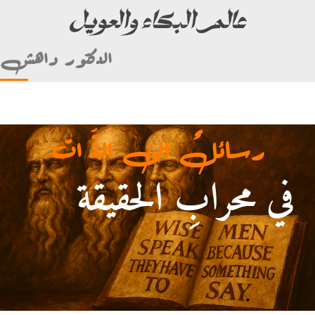
عالم البكاء والعويل
الدكتور داهش
رسائلٌ الى الذَّ ات
في محرابِ الحقيقة
 علي بن أبي طالب)