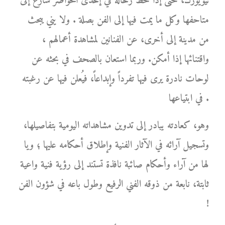
نيويورك، حتى إذا حط رحاله في إحدى الحواضر سارع إلى
متاحفها وكل ما يمت فيها إلى الفن بصلة . ولا يني يبحث
من مدينة إلى أخرى، عن الفنانين لمشاهدة أعمالهم ،
واقتنائها إذا أمكن. وربما استعان بالصحف في بحثه عن
لوحات نادرة يرى فيها تفرداً وإبداعاً، فيُعلن فيها عن رغبته
في ابتياعها .
وهو، كعادته يبادر إلى تدوين مشاهداته اليومية بتفاصيلها،
وتسجيل آرائه في الآثار الفنية وإطلاق أحكامه عليها ؛ ويا
لها من آراء وأحكام صائبة نافذة تستند إلى رؤية فنية واعية
ثابتة، نابعة من ذوقه الفني الرفيع وطول باعه في شؤون الفن
!