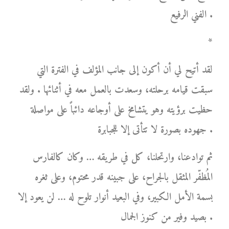
الفني الرفيع .
*
لقد أتيح لي أن أكون إلى جانب المؤلف في الفترة التي
سبقت قيامه برحلته، وسعدت بالعمل معه في أثنائها . ولقد
حظيت برؤيته وهو يتشامخ على أوجاعه دائباً على مواصلة
جهوده بصورة لا تتأتى إلا للجبابرة .
ثم توادعنا، وارتحلنا، كل في طريقه … وكان كالفارس
المُظفّر المثقل بالجراح، على جبينه قدر محتوم، وعلى ثغره
بسمة الأمل الكبير، وفي البعيد أنوار تلوح له … لن يعود إلا
بصيد وفير من كنوز الجمال .