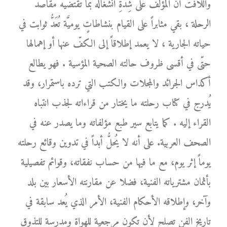
واللافت أنَّ المؤلّف على شِدَّةِ انشغاله بما تقتضيه مقاصد
الرحلة ، بقي مثابراً على القيام بنشاطاتٍ يوميَّة تُعَدُّ ثوابت في
حياته الجارية ، لا يعمد إطلاقاً إلى الكفّ عنها أو إهمالها
حتّى في أقسى ظروف حالته الصحية المؤسية . فهو يطالع
أكداس الجرائد والمجلات والكتب التي ترده باستمرار، وقد
يُدرج في كتاب رحلته ما يختار من قراءاته لجذب انتباه
القراء إليه . كما يتابع سير طبع مؤلفاته وما يصدر عنه في
الصحف العربية. على أنه لا يُحلُّ أبداً في تدوين وقائع رحلته
يوماً إثر يوم، مع ما فيها من حساب نفقاته، وقوائم تفصيلية
بأثمان مشترياته الفنية، فضلا عن مقارنته الأسعار بين بلد
وآخر، وإطلاقه الأحكام الفنية، الأمر الذي يُعد سابقة في
تاريخ الفن تصلح لأن تكون مرجعية للهواة ومدرسة للتذوق