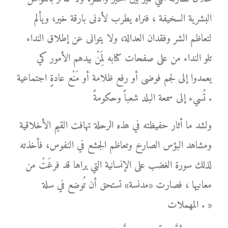
البشرية السخيفة ، فنراه يطرب لأدنى بارقة خير، ويألم
لتعاظم الشر وفقدان العدالة، ولا يتوانى عن إطلاق النداء
تلو النداء من على صفحات كتابه لِمَنْ بيدهم الأمور كي
يعمدوا إلى لجم فوضى أو رفع ظلامة أو مَنْع عادةٍ اجتماعية
تُسيء إلى سمعة البلد شعباً وحكومةً .
ولشد ما أثار حفيظته في هذه الرحلة تهافت القيم الأخلاقية
ومشاهد البؤس الصارخ وتعاظم الجشع في النفوس، فأخذته
لذلك سورة الغضب على الإنسانية التي يراها قد فرغَتْ من
معانيها ، فصارت «مدنسة» تستحق أن تُوضع في سلة
المهملات . »