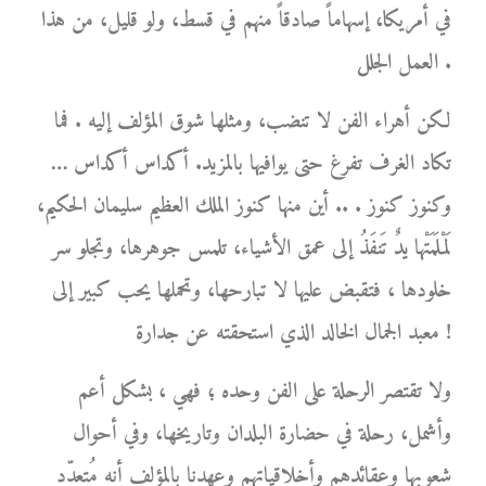
في أمريكا، إسهاماً صادقاً منهم في قسط، ولو قليل، من هذا
العمل الجلل .
لكن أهراء الفن لا تنضب، ومثلها شوق المؤلف إليه . فما
تكاد الغرف تفرغ حتى يوافيها بالمزيد. أكداس أكداس …
وكنوز كنوز . .. أين منها كنوز الملك العظيم سليمان الحكيم،
لَمْلَمَتْها يدٌ تَنفَذُ إلى عمق الأشياء، تلمس جوهرها، وتجلو سر
خلودها ، فتقبض عليها لا تبارحها، وتحملها يحب كبير إلى
معبد الجمال الخالد الذي استحقته عن جدارة !
ولا تقتصر الرحلة على الفن وحده ؛ فهي ، بشكل أعم
وأشمل، رحلة في حضارة البلدان وتاريخها، وفي أحوال
شعوبها وعقائدهم وأخلاقياتهم وعهدنا بالمؤلف أنه مُتعدّد