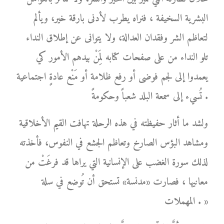
البشرية السخيفة ، فنراه يطرب لأدنى بارقة خير، ويألم
لتعاظم الشر وفقدان العدالة، ولا يتوانى عن إطلاق النداء
تلو النداء من على صفحات كتابه لِمَنْ بيدهم الأمور كي
يعمدوا إلى لجم فوضى أو رفع ظلامة أو مَنْع عادةٍ اجتماعية
تُسيء إلى سمعة البلد شعباً وحكومةً .
ولشد ما أثار حفيظته في هذه الرحلة تهافت القيم الأخلاقية
ومشاهد البؤس الصارخ وتعاظم الجشع في النفوس، فأخذته
لذلك سورة الغضب على الإنسانية التي يراها قد فرغَتْ من
معانيها ، فصارت «مدنسة» تستحق أن تُوضع في سلة
المهملات . »