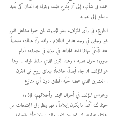
عمد، في شأنها، إلى أن يُشرع قلمه، ويترك له العنان كي يُعيد
الحق إلى نصابه .
التاريخ، في رأي المؤلف، يعنو للجبابرة، لمن حملوا مشاعل النور
غير وجلين في وجه جحافل الظلام . ولقد رآه هناك، منحنياً
عند قَدَمَيْ مهاتما الهند المجاهد في منزله في متحفه، أمام
صوره، حول نصبه ، وعند الثرى الذي سقط فوقه … وها
هو المؤلف قد جاء أيضاً، خاشعاً، ليعانق روح نبي القرن
العشرين الذي محضه حُبَّه المُطلق دون أي منازع .
ويخوض المؤلف في أحوال البشر وأخلاقهم، فإذاه،
حينذاك، أشَدُّ ما يكون إيلاماً . فهو ينظر إلى المجتمعات من
خلال نظارته التي تميز بين الخير والشر، ولا تتأثر بالعوامل