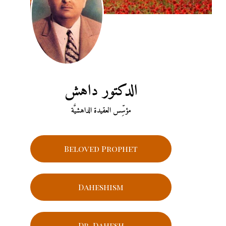
الدكتور داهش
مؤسِّس العقيدة الداهشيَّة
Beloved Prophet
Daheshism
Dr. Dahesh