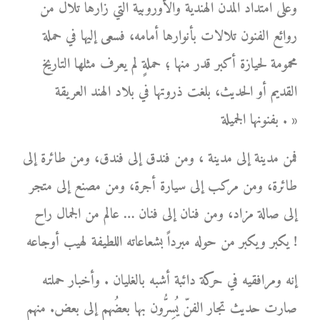
وعلى امتداد المدن الهندية والأوروبية التي زارها تلال من
روائع الفنون تلالات بأنوارها أمامه، فسعى إليها في حملة
محمومة لحيازة أكبر قدر منها ؛ حملةٍ لم يعرف مثلها التاريخ
القديم أو الحديث، بلغت ذروتها في بلاد الهند العريقة
بفنونها الجميلة . »
فمن مدينة إلى مدينة ، ومن فندق إلى فندق، ومن طائرة إلى
طائرة، ومن مركب إلى سيارة أجرة، ومن مصنع إلى متجر
إلى صالة مزاد، ومن فنان إلى فنان … عالم من الجمال راح
يكبر ويكبر من حوله مبرداً بشعاعاته اللطيفة لهيب أوجاعه !
إنه ومرافقيه في حركة دائبة أشبه بالغليان . وأخبار حملته
صارت حديث تجار الفنّ يُسِرُّون بها بعضُهم إلى بعض. منهم