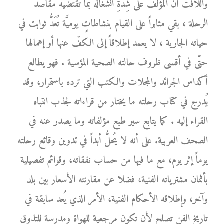
واللافت أنَّ المؤلّف على شِدَّةِ انشغاله بما تقتضيه مقاصد
الرحلة ، بقي مثابراً على القيام بنشاطاتٍ يوميَّة تُعَدُّ ثوابت في
حياته الجارية ، لا يعمد إطلاقاً إلى الكفّ عنها أو إهمالها
حتّى في أقسى ظروف حالته الصحية المؤسية . فهو يطالع
أكداس الجرائد والمجلات والكتب التي ترده باستمرار، وقد
يُدرج في كتاب رحلته ما يختار من قراءاته لجذب انتباه
القراء إليه . كما يتابع سير طبع مؤلفاته وما يصدر عنه في
الصحف العربية. على أنه لا يُحلُّ أبداً في تدوين وقائع رحلته
يوماً إثر يوم، مع ما فيها من حساب نفقاته، وقوائم تفصيلية
بأثمان مشترياته الفنية، فضلا عن مقارنته الأسعار بين بلد
وآخر، وإطلاقه الأحكام الفنية، الأمر الذي يُعد سابقة في
تاريخ الفن تصلح لأن تكون مرجعية للهواة ومدرسة للتذوق