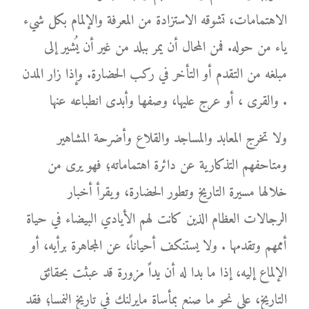
الاهتمامات، تشوقه الاستزادة من المعرفة والإلمام بكل شيء
ياء من حوله. فمن المحال أن يمر ببلد من غير أن يُشير إلى
مبلغه من التقدم أو التأخر في ركب الحضارة. وإذا زار المدن
والقرى ، أو عرج عليها، وصفها وأبدى انطباعه عنها .
ولا تخرج المعابد والمساجد والقلاع وأضرحة المشاهير
ومتاحفهم التذكارية عن دائرة اهتماماته؛ فهو يرى من
خلالها مسيرة التاريخ وتطور الحضارة، ويقرأ أخبار
الرجالات العظام الذين كانت لهم الأيادي البيضاء في حياة
أممهم وتقدمها . ولا يستنكف أحياناً، عن المجاهرة برأيه، أو
الإلماع إليه، إذا ما بدا له أن يداً مزورة قد عبثت بحقائق
التاريخ، على نحو ما صنع بمأساة مايرلنك في تاريخ النمسا؛ فقد