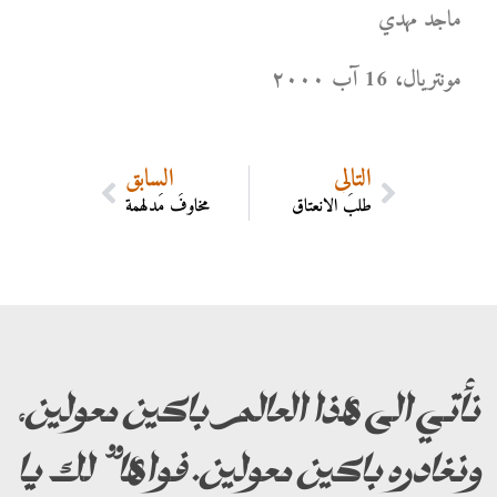
ماجد مهدي
مونتریال، 16 آب ۲۰۰۰
التالي
السابق
طلبُ الانعتاق
مخاوفُ مُدلهمة
نأتي الى هذا العالم باكين معولين،
ونغادره باكين معولين. فواها” لك يا