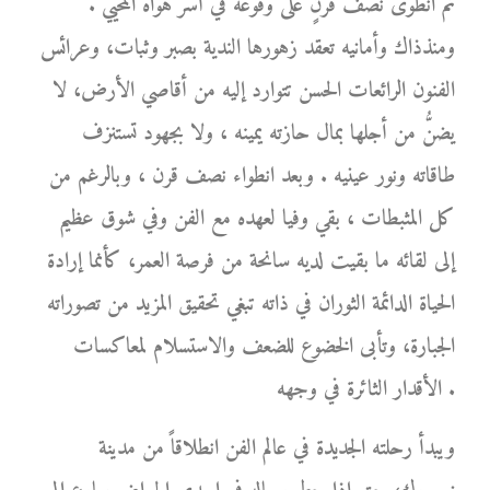
ثم انطوى نصف قرنٍ على وقوعه في أسر هواه المحيي .
ومنذذاك وأمانيه تعقد زهورها الندية بصبر وثبات، وعرائس
الفنون الرائعات الحسن تتوارد إليه من أقاصي الأرض، لا
يضنُّ من أجلها بمال حازته يمينه ، ولا بجهود تستنزف
طاقاته ونور عينيه . وبعد انطواء نصف قرن ، وبالرغم من
كل المثبطات ، بقي وفيا لعهده مع الفن وفي شوق عظيم
إلى لقائه ما بقيت لديه سانحة من فرصة العمر، كأنما إرادة
الحياة الدائمة الثوران في ذاته تبغي تحقيق المزيد من تصوراته
الجبارة، وتأبى الخضوع للضعف والاستسلام لمعاكسات
الأقدار الثائرة في وجهه .
ويبدأ رحلته الجديدة في عالم الفن انطلاقاً من مدينة