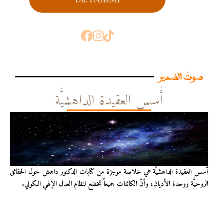
صوتُ الضمير
أُسس العقيدة الداهشيَّة
أُسس العقيدة الداهشيّة هي خلاصة موجزة من كتابات الدكتور داهش حول الحقائق
الروحيَّة ووحدة الأديان، وأنّ الكائنات جميعاً تخضع لنظام العدل الإلهي الكوني.