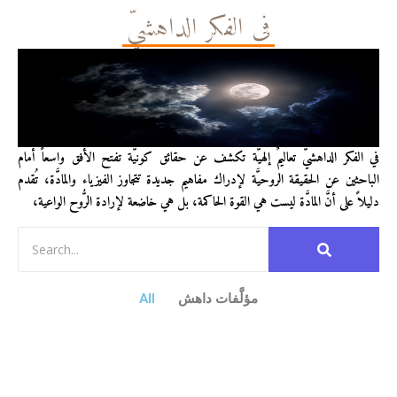
في الفكر الداهشيّ
في الفكر الداهشيّ تعاليمٌ إلهيَّة تكشف عن حقائق كونيَّة تفتح الأفق واسعاً أمام
الباحثين عن الحقيقة الروحيَّة لإدراك مفاهيم جديدة تتجاوز الفيزياء والمادَّة، تُقدم
دليلاً على أنَّ المادَّة ليست هي القوة الحاكمة، بل هي خاضعة لإرادة الرُّوح الواعية،
مؤلَّفات داهش
All