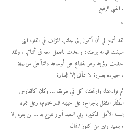
الفني الرفيع .
*
لقد أتيح لي أن أكون إلى جانب المؤلف في الفترة التي
سبقت قيامه برحلته، وسعدت بالعمل معه في أثنائها . ولقد
حظيت برؤيته وهو يتشامخ على أوجاعه دائباً على مواصلة
جهوده بصورة لا تتأتى إلا للجبابرة .
ثم توادعنا، وارتحلنا، كل في طريقه … وكان كالفارس
المُظفّر المثقل بالجراح، على جبينه قدر محتوم، وعلى ثغره
بسمة الأمل الكبير، وفي البعيد أنوار تلوح له … لن يعود إلا
بصيد وفير من كنوز الجمال .