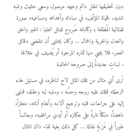
دون تحقيقها تنقل دائم وجهد موصول وسعي حثيث وتنبه
شديد. فحياة المؤلّف، في مبادئه وأهدافه ومساعيه، صورة
للمثالية المُطلقة ؛ وكتاباته صُروح للمثل العليا : الخير والحق
والعدل والحرية والجمال … وكان يخشى أن تنقضي دقائق
العمر، فلا يجني منها ثماره المرجوة أو يُضيف في خلالها
لبناتٍ جديدةً إلى صروحه الخالدة .
تُرى أي مثال من تلك المثل لاح لناظره، في مستهل هذه
الرحلة، فملك عليه روحه وحسَّه ، وسلبه لبه وعقله، فمشى
إليه على جراحات قلبه وترجيع آلامه وأنغام أناته، متعثراً،
ناهضاً، متكئاً تارةً على عكازه أو أيدي مرافقيه، وجالساً
طوراً في عَرَبَةٍ نقالة … كل ذلك بغية لقاء ذاك المثال