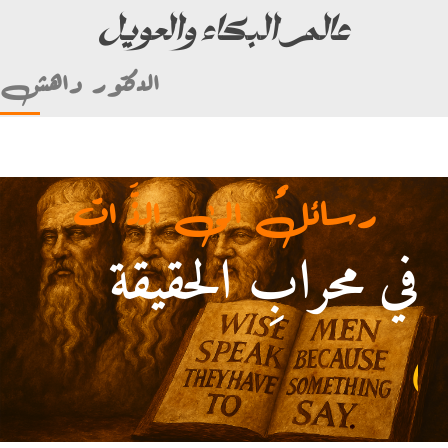
عالم البكاء والعويل
الدكتور داهش
رسائلٌ الى الذَّ ات
في محرابِ الحقيقة
أمام علي بن أبي طالب)