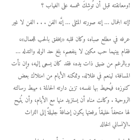
ومعانقته قبل أن تُوشِكَ شمسه على الغياب ؟!
إنه الجمال … إنه صورته المثلى … إنَّه الفن . . . الفن لا غير!
عرفه في مطلع صباه، وكان قلبه «يخفق بالحب للجمال»،
فقام بينهما حب مكين لا ينفصم، بلغ حد الوله والتدله …
وبالرغم من ضيق ذات يده، فقد كان يسعى إليه، وإن نأت
المسافة، لينعم في ظلاله. وتمكنه الأيام من امتلاك بعض
كنوزه، فيُحيط بها نفسه، تزين دارته الحالمة ، مهبط رسالته
الروحية . وكانت مناه أن يستزيد منها مع الأيام، وأن يُتيح
لها متحفاً خليقاً برفعتها يكون إضافةً جليلةً إلى التراث
الإنساني الخالد.