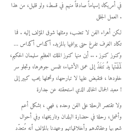
في أمريكا، إسهاماً صادقاً منهم في قسط، ولو قليل، من هذا
العمل الجلل .
لكن أهراء الفن لا تنضب، ومثلها شوق المؤلف إليه . فما
تكاد الغرف تفرغ حتى يوافيها بالمزيد. أكداس أكداس …
وكنوز كنوز . .. أين منها كنوز الملك العظيم سليمان الحكيم،
لَمْلَمَتْها يدٌ تَنفَذُ إلى عمق الأشياء، تلمس جوهرها، وتجلو سر
خلودها ، فتقبض عليها لا تبارحها، وتحملها يحب كبير إلى
معبد الجمال الخالد الذي استحقته عن جدارة !
ولا تقتصر الرحلة على الفن وحده ؛ فهي ، بشكل أعم
وأشمل، رحلة في حضارة البلدان وتاريخها، وفي أحوال
شعوبها وعقائدهم وأخلاقياتهم وعهدنا بالمؤلف أنه مُتعدّد