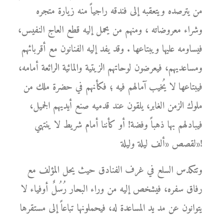
من يترصده ويتعقبه إلى فندقه راجياً منه زيارة متجره
وشراء معروضاته ، ومنهم من يحمل إليه قطع العاج النفيس،
فيساومه عليها ويبتاعها . وقد يفد إليه الفنانون مع أقربائهم
ومساعديهم، فيعرضون لوحاتهم الزيتية والمائية الرائعة أمامه،
فيبتاعها لا يُخيب آمالهم فيه ؛ فكأنهم في حضرة ملك من
ملوك الزمن الغابر، يلقون عند قدميه صنع أيديهم الجميل،
فيبادلهم بها ذهباً وفضة! أو كأننا أمام شريط لا ينتهي
لقصص «ألف ليلة وليلة»!
وتتكدس السلع في غرف الفنادق حيث يحل المؤلف مع
رفاق سفره، فيشخص إليه من وراء البحار رُسُلٌ أوفياء لا
يتوانون عن مد يد المساعدة له، فيحملونها تباعاً إلى مستقرها