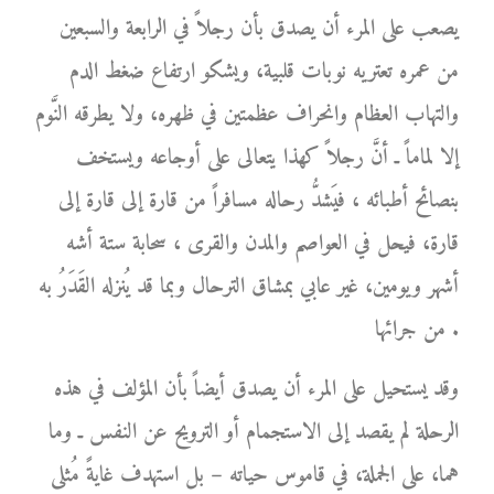
يصعب على المرء أن يصدق بأن رجلاً في الرابعة والسبعين
من عمره تعتريه نوبات قلبية، ويشكو ارتفاع ضغط الدم
والتهاب العظام وانحراف عظمتين في ظهره، ولا يطرقه النَّوم
إلا لماماً ـ أنَّ رجلاً كهذا يتعالى على أوجاعه ويستخف
بنصائح أطبائه ، فيَشدُّ رحاله مسافراً من قارة إلى قارة إلى
قارة، فيحل في العواصم والمدن والقرى ، سحابة ستة أشه
أشهر ويومين، غير عابي بمشاق الترحال وبما قد يُنزله القَدَرُ به
من جرائها .
وقد يستحيل على المرء أن يصدق أيضاً بأن المؤلف في هذه
الرحلة لم يقصد إلى الاستجمام أو الترويح عن النفس ـ وما
هما، على الجملة، في قاموس حياته – بل استهدف غايةً مُثلى