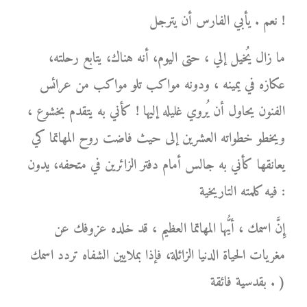
نعم . يأبي الفارس أن يترجل !
ما زال يُخيل إلي ، حتى اليوم، أنه هناك، يتابع رحلته،
عكازه في يمينه ، ودونه مواكب تلو مواكب من عرائس
الفنون يحاول أن يُروي غليله إليها ! كأني به يتقدم بخشوع ،
ويخطو خطواته العشرين إلى حيث فاضت روح المهاتما كي
يعانقها كأني به جالس أمام دفتر الزائرين في متحفه، يدون
فيه كلمته التاريخية :
إِنَّ اسمك ، أيُّها المهاتما العظيم ، قد خلده عزوفك عن
مغريات الحياة الدنيا الزائلة، فإذا بملايين الشفاه تردد اسمك
بقدسية فائقة . )