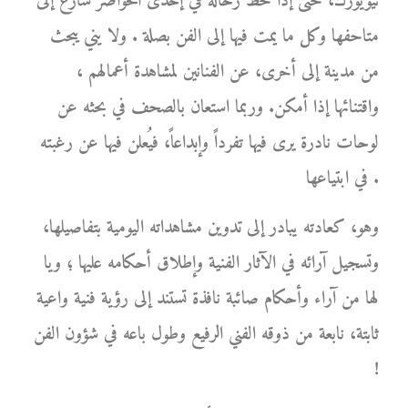
نيويورك، حتى إذا حط رحاله في إحدى الحواضر سارع إلى
متاحفها وكل ما يمت فيها إلى الفن بصلة . ولا يني يبحث
من مدينة إلى أخرى، عن الفنانين لمشاهدة أعمالهم ،
واقتنائها إذا أمكن. وربما استعان بالصحف في بحثه عن
لوحات نادرة يرى فيها تفرداً وإبداعاً، فيُعلن فيها عن رغبته
في ابتياعها .
وهو، كعادته يبادر إلى تدوين مشاهداته اليومية بتفاصيلها،
وتسجيل آرائه في الآثار الفنية وإطلاق أحكامه عليها ؛ ويا
لها من آراء وأحكام صائبة نافذة تستند إلى رؤية فنية واعية
ثابتة، نابعة من ذوقه الفني الرفيع وطول باعه في شؤون الفن
!