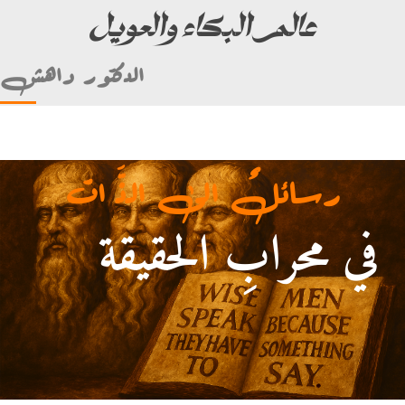
عالم البكاء والعويل
الدكتور داهش
رسائلٌ الى الذَّ ات
في محرابِ الحقيقة
أمام علي بن أبي طالب)