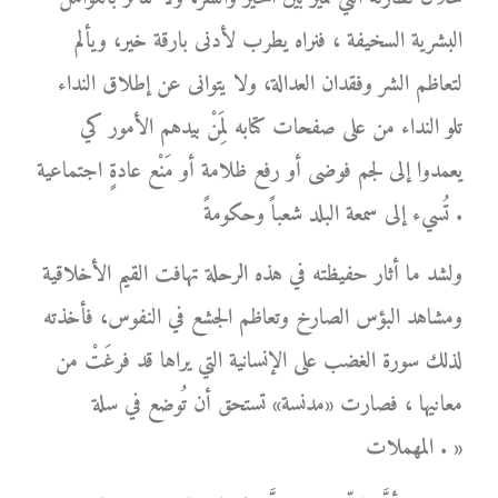
البشرية السخيفة ، فنراه يطرب لأدنى بارقة خير، ويألم
لتعاظم الشر وفقدان العدالة، ولا يتوانى عن إطلاق النداء
تلو النداء من على صفحات كتابه لِمَنْ بيدهم الأمور كي
يعمدوا إلى لجم فوضى أو رفع ظلامة أو مَنْع عادةٍ اجتماعية
تُسيء إلى سمعة البلد شعباً وحكومةً .
ولشد ما أثار حفيظته في هذه الرحلة تهافت القيم الأخلاقية
ومشاهد البؤس الصارخ وتعاظم الجشع في النفوس، فأخذته
لذلك سورة الغضب على الإنسانية التي يراها قد فرغَتْ من
معانيها ، فصارت «مدنسة» تستحق أن تُوضع في سلة
المهملات . »