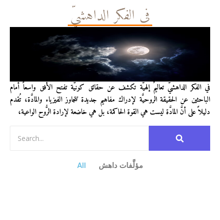
في الفكر الداهشيّ
في الفكر الداهشيّ تعاليمٌ إلهيَّة تكشف عن حقائق كونيَّة تفتح الأفق واسعاً أمام
الباحثين عن الحقيقة الروحيَّة لإدراك مفاهيم جديدة تتجاوز الفيزياء والمادَّة، تُقدم
دليلاً على أنَّ المادَّة ليست هي القوة الحاكمة، بل هي خاضعة لإرادة الرُّوح الواعية،
مؤلَّفات داهش
All