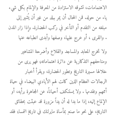
الاهتمامات، تشوقه الاستزادة من المعرفة والإلمام بكل شيء
ياء من حوله. فمن المحال أن يمر ببلد من غير أن يُشير إلى
مبلغه من التقدم أو التأخر في ركب الحضارة. وإذا زار المدن
والقرى ، أو عرج عليها، وصفها وأبدى انطباعه عنها .
ولا تخرج المعابد والمساجد والقلاع وأضرحة المشاهير
ومتاحفهم التذكارية عن دائرة اهتماماته؛ فهو يرى من
خلالها مسيرة التاريخ وتطور الحضارة، ويقرأ أخبار
الرجالات العظام الذين كانت لهم الأيادي البيضاء في حياة
أممهم وتقدمها . ولا يستنكف أحياناً، عن المجاهرة برأيه، أو
الإلماع إليه، إذا ما بدا له أن يداً مزورة قد عبثت بحقائق
التاريخ، على نحو ما صنع بمأساة مايرلنك في تاريخ النمسا؛ فقد