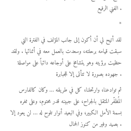
الفني الرفيع .
*
لقد أتيح لي أن أكون إلى جانب المؤلف في الفترة التي
سبقت قيامه برحلته، وسعدت بالعمل معه في أثنائها . ولقد
حظيت برؤيته وهو يتشامخ على أوجاعه دائباً على مواصلة
جهوده بصورة لا تتأتى إلا للجبابرة .
ثم توادعنا، وارتحلنا، كل في طريقه … وكان كالفارس
المُظفّر المثقل بالجراح، على جبينه قدر محتوم، وعلى ثغره
بسمة الأمل الكبير، وفي البعيد أنوار تلوح له … لن يعود إلا
بصيد وفير من كنوز الجمال .