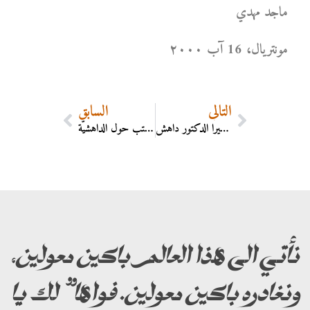
ماجد مهدي
مونتریال، 16 آب ۲۰۰۰
التالي
السابق
كاميرا الدكتور داهش
غلافات كتب حول الداهشيَّة
نأتي الى هذا العالم باكين معولين،
ونغادره باكين معولين. فواها” لك يا