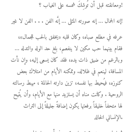
ومعانقته قبل أن تُوشِكَ شمسه على الغياب ؟!
إنه الجمال … إنه صورته المثلى … إنَّه الفن . . . الفن لا غير!
عرفه في مطلع صباه، وكان قلبه «يخفق بالحب للجمال»،
فقام بينهما حب مكين لا ينفصم، بلغ حد الوله والتدله …
وبالرغم من ضيق ذات يده، فقد كان يسعى إليه، وإن نأت
المسافة، لينعم في ظلاله. وتمكنه الأيام من امتلاك بعض
كنوزه، فيُحيط بها نفسه، تزين دارته الحالمة ، مهبط رسالته
الروحية . وكانت مناه أن يستزيد منها مع الأيام، وأن يُتيح
لها متحفاً خليقاً برفعتها يكون إضافةً جليلةً إلى التراث
الإنساني الخالد.