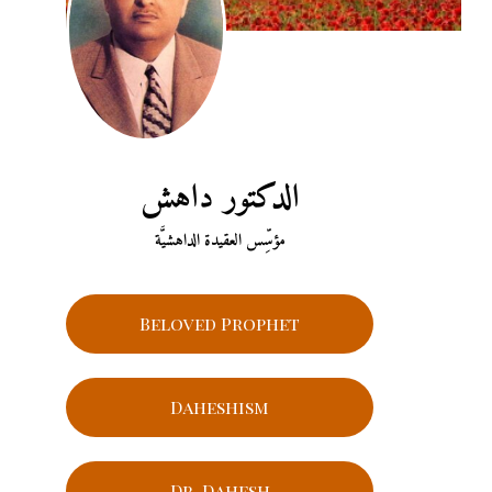
الدكتور داهش
مؤسِّس العقيدة الداهشيَّة
Beloved Prophet
Daheshism
Dr. Dahesh