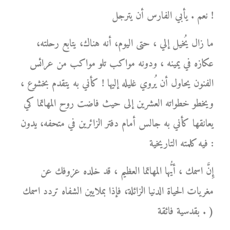
نعم . يأبي الفارس أن يترجل !
ما زال يُخيل إلي ، حتى اليوم، أنه هناك، يتابع رحلته،
عكازه في يمينه ، ودونه مواكب تلو مواكب من عرائس
الفنون يحاول أن يُروي غليله إليها ! كأني به يتقدم بخشوع ،
ويخطو خطواته العشرين إلى حيث فاضت روح المهاتما كي
يعانقها كأني به جالس أمام دفتر الزائرين في متحفه، يدون
فيه كلمته التاريخية :
إِنَّ اسمك ، أيُّها المهاتما العظيم ، قد خلده عزوفك عن
مغريات الحياة الدنيا الزائلة، فإذا بملايين الشفاه تردد اسمك
بقدسية فائقة . )