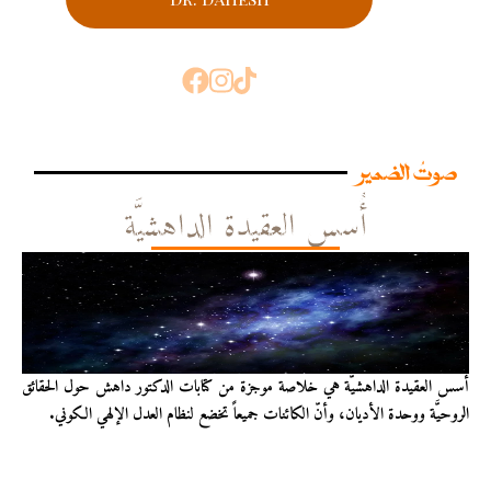
صوتُ الضمير
أُسس العقيدة الداهشيَّة
أُسس العقيدة الداهشيّة هي خلاصة موجزة من كتابات الدكتور داهش حول الحقائق
الروحيَّة ووحدة الأديان، وأنّ الكائنات جميعاً تخضع لنظام العدل الإلهي الكوني.