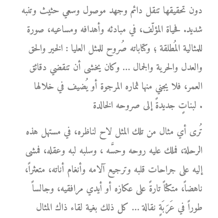
دون تحقيقها تنقل دائم وجهد موصول وسعي حثيث وتنبه
شديد. فحياة المؤلّف، في مبادئه وأهدافه ومساعيه، صورة
للمثالية المُطلقة ؛ وكتاباته صُروح للمثل العليا : الخير والحق
والعدل والحرية والجمال … وكان يخشى أن تنقضي دقائق
العمر، فلا يجني منها ثماره المرجوة أو يُضيف في خلالها
لبناتٍ جديدةً إلى صروحه الخالدة .
تُرى أي مثال من تلك المثل لاح لناظره، في مستهل هذه
الرحلة، فملك عليه روحه وحسَّه ، وسلبه لبه وعقله، فمشى
إليه على جراحات قلبه وترجيع آلامه وأنغام أناته، متعثراً،
ناهضاً، متكئاً تارةً على عكازه أو أيدي مرافقيه، وجالساً
طوراً في عَرَبَةٍ نقالة … كل ذلك بغية لقاء ذاك المثال