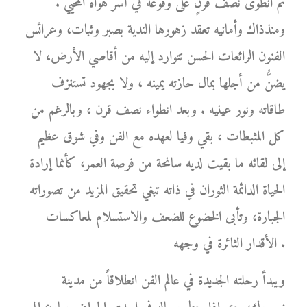
ثم انطوى نصف قرنٍ على وقوعه في أسر هواه المحيي .
ومنذذاك وأمانيه تعقد زهورها الندية بصبر وثبات، وعرائس
الفنون الرائعات الحسن تتوارد إليه من أقاصي الأرض، لا
يضنُّ من أجلها بمال حازته يمينه ، ولا بجهود تستنزف
طاقاته ونور عينيه . وبعد انطواء نصف قرن ، وبالرغم من
كل المثبطات ، بقي وفيا لعهده مع الفن وفي شوق عظيم
إلى لقائه ما بقيت لديه سانحة من فرصة العمر، كأنما إرادة
الحياة الدائمة الثوران في ذاته تبغي تحقيق المزيد من تصوراته
الجبارة، وتأبى الخضوع للضعف والاستسلام لمعاكسات
الأقدار الثائرة في وجهه .
ويبدأ رحلته الجديدة في عالم الفن انطلاقاً من مدينة