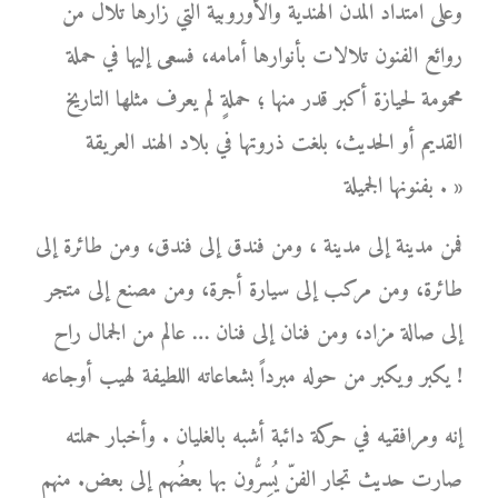
وعلى امتداد المدن الهندية والأوروبية التي زارها تلال من
روائع الفنون تلالات بأنوارها أمامه، فسعى إليها في حملة
محمومة لحيازة أكبر قدر منها ؛ حملةٍ لم يعرف مثلها التاريخ
القديم أو الحديث، بلغت ذروتها في بلاد الهند العريقة
بفنونها الجميلة . »
فمن مدينة إلى مدينة ، ومن فندق إلى فندق، ومن طائرة إلى
طائرة، ومن مركب إلى سيارة أجرة، ومن مصنع إلى متجر
إلى صالة مزاد، ومن فنان إلى فنان … عالم من الجمال راح
يكبر ويكبر من حوله مبرداً بشعاعاته اللطيفة لهيب أوجاعه !
إنه ومرافقيه في حركة دائبة أشبه بالغليان . وأخبار حملته
صارت حديث تجار الفنّ يُسِرُّون بها بعضُهم إلى بعض. منهم