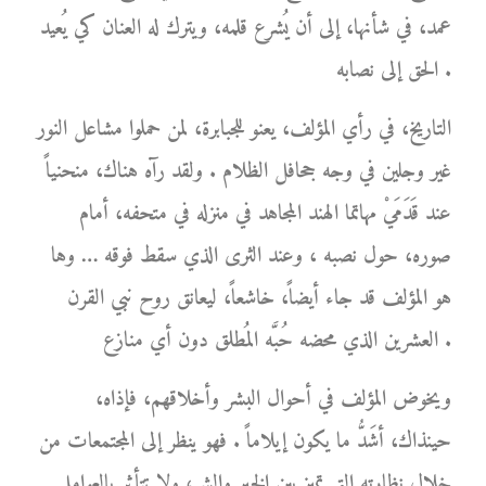
عمد، في شأنها، إلى أن يُشرع قلمه، ويترك له العنان كي يُعيد
الحق إلى نصابه .
التاريخ، في رأي المؤلف، يعنو للجبابرة، لمن حملوا مشاعل النور
غير وجلين في وجه جحافل الظلام . ولقد رآه هناك، منحنياً
عند قَدَمَيْ مهاتما الهند المجاهد في منزله في متحفه، أمام
صوره، حول نصبه ، وعند الثرى الذي سقط فوقه … وها
هو المؤلف قد جاء أيضاً، خاشعاً، ليعانق روح نبي القرن
العشرين الذي محضه حُبَّه المُطلق دون أي منازع .
ويخوض المؤلف في أحوال البشر وأخلاقهم، فإذاه،
حينذاك، أشَدُّ ما يكون إيلاماً . فهو ينظر إلى المجتمعات من
خلال نظارته التي تميز بين الخير والشر، ولا تتأثر بالعوامل