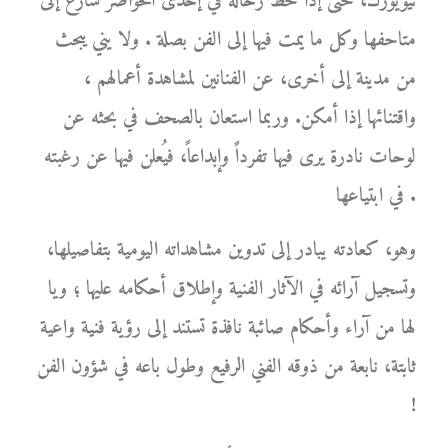
نيويورك، حتى إذا حط رحاله في إحدى الحواضر سارع إلى
متاحفها وكل ما يمت فيها إلى الفن بصلة . ولا يني يبحث
من مدينة إلى أخرى، عن الفنانين لمشاهدة أعمالهم ،
واقتنائها إذا أمكن. وربما استعان بالصحف في بحثه عن
لوحات نادرة يرى فيها تفرداً وإبداعاً، فيُعلن فيها عن رغبته
في ابتياعها .
وهو، كعادته يبادر إلى تدوين مشاهداته اليومية بتفاصيلها،
وتسجيل آرائه في الآثار الفنية وإطلاق أحكامه عليها ؛ ويا
لها من آراء وأحكام صائبة نافذة تستند إلى رؤية فنية واعية
ثابتة، نابعة من ذوقه الفني الرفيع وطول باعه في شؤون الفن
!