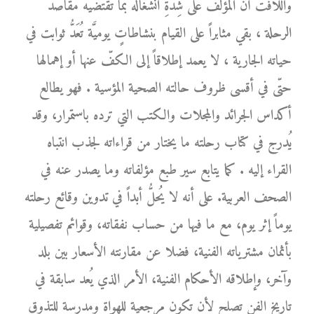
واللافت أنَّ المؤلّف على شِدَّةِ انشغاله بما تقتضيه مقاصد
الرحلة ، بقي مثابراً على القيام بنشاطاتٍ يوميَّة تُعَدُّ ثوابت في
حياته الجارية ، لا يعمد إطلاقاً إلى الكفّ عنها أو إهمالها
حتّى في أقسى ظروف حالته الصحية المؤسية . فهو يطالع
أكداس الجرائد والمجلات والكتب التي ترده باستمرار، وقد
يُدرج في كتاب رحلته ما يختار من قراءاته لجذب انتباه
القراء إليه . كما يتابع سير طبع مؤلفاته وما يصدر عنه في
الصحف العربية. على أنه لا يُحلُّ أبداً في تدوين وقائع رحلته
يوماً إثر يوم، مع ما فيها من حساب نفقاته، وقوائم تفصيلية
بأثمان مشترياته الفنية، فضلا عن مقارنته الأسعار بين بلد
وآخر، وإطلاقه الأحكام الفنية، الأمر الذي يُعد سابقة في
تاريخ الفن تصلح لأن تكون مرجعية للهواة ومدرسة للتذوق