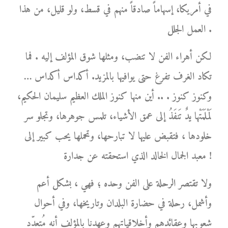
في أمريكا، إسهاماً صادقاً منهم في قسط، ولو قليل، من هذا
العمل الجلل .
لكن أهراء الفن لا تنضب، ومثلها شوق المؤلف إليه . فما
تكاد الغرف تفرغ حتى يوافيها بالمزيد. أكداس أكداس …
وكنوز كنوز . .. أين منها كنوز الملك العظيم سليمان الحكيم،
لَمْلَمَتْها يدٌ تَنفَذُ إلى عمق الأشياء، تلمس جوهرها، وتجلو سر
خلودها ، فتقبض عليها لا تبارحها، وتحملها يحب كبير إلى
معبد الجمال الخالد الذي استحقته عن جدارة !
ولا تقتصر الرحلة على الفن وحده ؛ فهي ، بشكل أعم
وأشمل، رحلة في حضارة البلدان وتاريخها، وفي أحوال
شعوبها وعقائدهم وأخلاقياتهم وعهدنا بالمؤلف أنه مُتعدّد