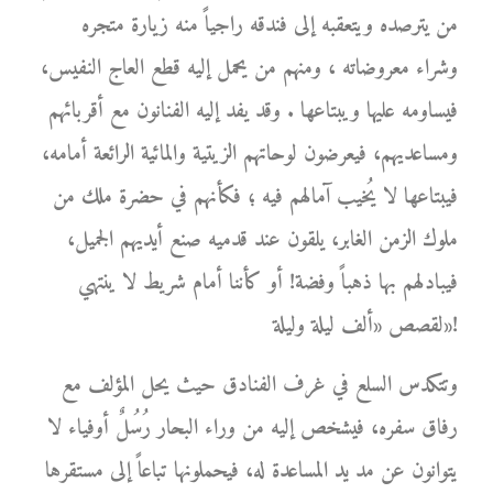
من يترصده ويتعقبه إلى فندقه راجياً منه زيارة متجره
وشراء معروضاته ، ومنهم من يحمل إليه قطع العاج النفيس،
فيساومه عليها ويبتاعها . وقد يفد إليه الفنانون مع أقربائهم
ومساعديهم، فيعرضون لوحاتهم الزيتية والمائية الرائعة أمامه،
فيبتاعها لا يُخيب آمالهم فيه ؛ فكأنهم في حضرة ملك من
ملوك الزمن الغابر، يلقون عند قدميه صنع أيديهم الجميل،
فيبادلهم بها ذهباً وفضة! أو كأننا أمام شريط لا ينتهي
لقصص «ألف ليلة وليلة»!
وتتكدس السلع في غرف الفنادق حيث يحل المؤلف مع
رفاق سفره، فيشخص إليه من وراء البحار رُسُلٌ أوفياء لا
يتوانون عن مد يد المساعدة له، فيحملونها تباعاً إلى مستقرها