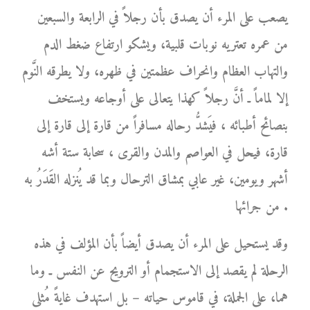
يصعب على المرء أن يصدق بأن رجلاً في الرابعة والسبعين
من عمره تعتريه نوبات قلبية، ويشكو ارتفاع ضغط الدم
والتهاب العظام وانحراف عظمتين في ظهره، ولا يطرقه النَّوم
إلا لماماً ـ أنَّ رجلاً كهذا يتعالى على أوجاعه ويستخف
بنصائح أطبائه ، فيَشدُّ رحاله مسافراً من قارة إلى قارة إلى
قارة، فيحل في العواصم والمدن والقرى ، سحابة ستة أشه
أشهر ويومين، غير عابي بمشاق الترحال وبما قد يُنزله القَدَرُ به
من جرائها .
وقد يستحيل على المرء أن يصدق أيضاً بأن المؤلف في هذه
الرحلة لم يقصد إلى الاستجمام أو الترويح عن النفس ـ وما
هما، على الجملة، في قاموس حياته – بل استهدف غايةً مُثلى