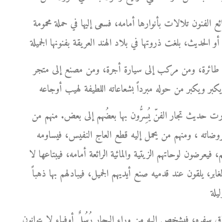
ئع الفنون تلالات بأنوارها أمامه، فسعى إليها في حملة محمومة
ى طائرة، ومن مركب إلى سيارة أجرة، ومن مصنع إلى متجر
ارت حديث تجار الفنّ يُسِرُّون بها بعضُهم إلى بعض. منهم من
روضاته ، ومنهم من يحمل إليه قطع العاج النفيس، فيساومه
 فيعرضون لوحاتهم الزيتية والمائية الرائعة أمامه، فيبتاعها لا
ر، يلقون عند قدميه صنع أيديهم الجميل، فيبادلهم بها ذهباً
ره، فيشخص إليه من وراء البحار رُسُلٌ أوفياء لا يتوانون