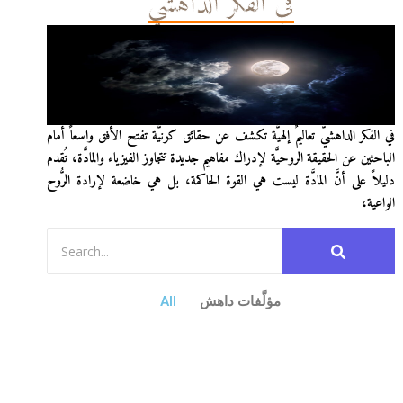
في الفكر الداهشيّ
في الفكر الداهشيّ تعاليمٌ إلهيَّة تكشف عن حقائق كونيَّة تفتح الأفق واسعاً أمام
الباحثين عن الحقيقة الروحيَّة لإدراك مفاهيم جديدة تتجاوز الفيزياء والمادَّة، تُقدم
دليلاً على أنَّ المادَّة ليست هي القوة الحاكمة، بل هي خاضعة لإرادة الرُّوح
الواعية،
مؤلَّفات داهش
All