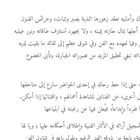
ك وأمانيه تعقد زهورها الندية بصبر وثبات، وعرائس الفنون
جلها بمال حازته يمينه ، ولا بجهود تستنزف طاقاته ونور عينيه
فيا لعهده مع الفن وفي شوق عظيم إلى لقائه ما بقيت لديه
ذاته تبغي تحقيق المزيد من تصوراته الجبارة، وتأبى الخضوع
ورك، حتى إذا حط رحاله في إحدى الحواضر سارع إلى متاحفها
 أخرى، عن الفنانين لمشاهدة أعمالهم ، واقتنائها إذا أمكن.
سجيل آرائه في الآثار الفنية وإطلاق أحكامه عليها ؛ ويا لها