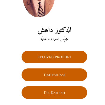
الدكتور داهش
مؤسِّس العقيدة الداهشيَّة
Beloved Prophet
Daheshism
Dr. Dahesh