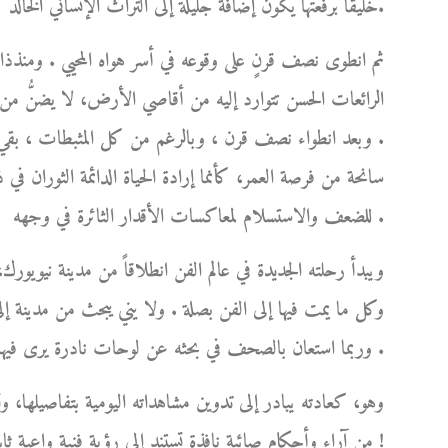
خليقاً برفعتها يكون إضافةً جليلةً إلى التراث الإنساني الخالد.
ثم انطوى نصف قرنٍ على وقوعه في أسر هواه المحيي . ومنذذا
الرائعات الحسن تتوارد إليه من أقاصي الأرض، لا يضنُّ من أ
. وبعد انطواء نصف قرن ، وبالرغم من كل المثبطات ، بقي و
سانحة من فرصة العمر، كأنما إرادة الحياة الدائمة الثوران في 
للضعف والاستسلام لمعاكسات الأقدار الثائرة في وجهه .
ويبدأ رحلته الجديدة في عالم الفن انطلاقاً من مدينة نيوي
وكل ما يمت فيها إلى الفن بصلة . ولا يني يبحث من مدينة إلى
وربما استعان بالصحف في بحثه عن لوحات نادرة يرى فيها تفرداً وإبداعاً، فيُعلن فيها عن رغبته في ابتياعها .
وهو، كعادته يبادر إلى تدوين مشاهداته اليومية بتفاصيلها، وت
من آراء وأحكام صائبة نافذة تستند إلى رؤية فنية واعية ثابتة، نابعة من ذوقه الفني الرفيع وطول باعه في شؤون الفن !