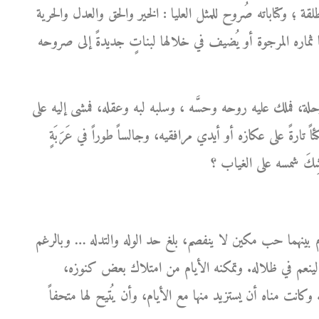
لقة ؛ وكتاباته صُروح للمثل العليا : الخير والحق والعدل والحرية
ثماره المرجوة أو يُضيف في خلالها لبناتٍ جديدةً إلى صروحه
ة، فملك عليه روحه وحسَّه ، وسلبه لبه وعقله، فمشى إليه على
ً تارةً على عكازه أو أيدي مرافقيه، وجالساً طوراً في عَرَبَةٍ
بينهما حب مكين لا ينفصم، بلغ حد الوله والتدله … وبالرغم
ينعم في ظلاله. وتمكنه الأيام من امتلاك بعض كنوزه،
 وكانت مناه أن يستزيد منها مع الأيام، وأن يُتيح لها متحفاً