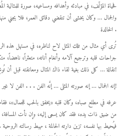
فحياة المؤلّف، في مبادئه وأهدافه ومساعيه، صورة للمثالية المُط
والجمال … وكان يخشى أن تنقضي دقائق العمر، فلا يجني منها 
الخالدة .
تُرى أي مثال من تلك المثل لاح لناظره، في مستهل هذه الرحل
جراحات قلبه وترجيع آلامه وأنغام أناته، متعثراً، ناهضاً، متكئا
نقالة … كل ذلك بغية لقاء ذاك المثال ومعانقته قبل أن تُوشِكَ شمسه على الغياب ؟!
إنه الجمال … إنه صورته المثلى … إنَّه الفن . . . الفن لا غير!
عرفه في مطلع صباه، وكان قلبه «يخفق بالحب للجمال»، فقام 
من ضيق ذات يده، فقد كان يسعى إليه، وإن نأت المسافة، ل
فيُحيط بها نفسه، تزين دارته الحالمة ، مهبط رسالته الروحية .