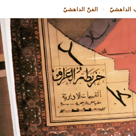
 الداهشيّ
الفنّ الداهشيّ