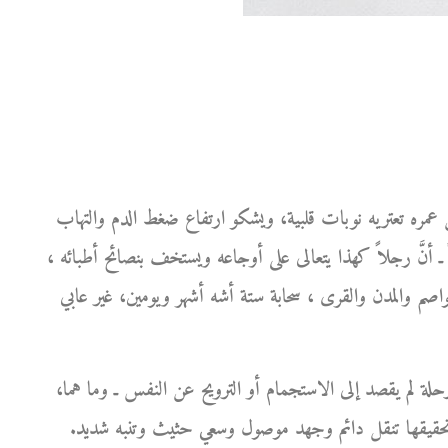
 عمره تعتريه نوبات قلبية، ويشكو ارتفاع ضغط الدم والتهاب
ً ـ أنَّ رجلاً كهذا يتعالى على أوجاعه ويستخف بنصائح أطبائه ،
لعواصم والمدن والقرى ، سحابة ستة أشه أشهر ويومين، غير عابي
حلة لم يقصد إلى الاستجمام أو الترويح عن النفس ـ وما هما،
ن تحقيقها تنقل دائم وجهد موصول وسعي حثيث وتنبه شديد.