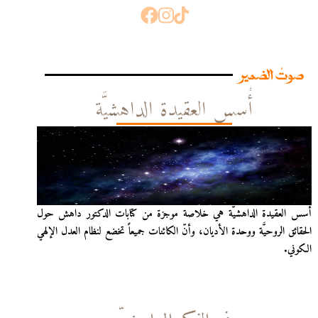
صوتُ الضمير
أُسس العقيدة الداهشيَّة
أُسس العقيدة الداهشيّة هي خلاصة موجزة من كتابات الدكتور داهش حول
الحقائق الروحيَّة ووحدة الأديان، وأنّ الكائنات جميعاً تخضع لنظام العدل الإلهي
الكوني.