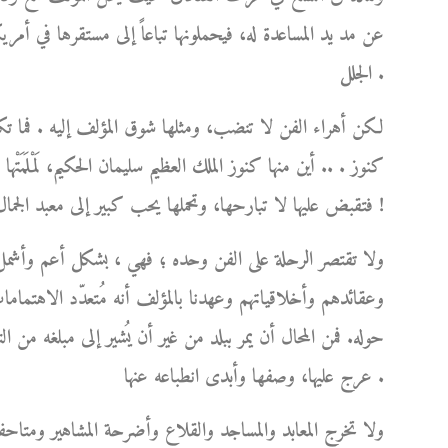
عن مد يد المساعدة له، فيحملونها تباعاً إلى مستقرها في أمري
الجلل .
لكن أهراء الفن لا تنضب، ومثلها شوق المؤلف إليه . فما ت
كنوز . .. أين منها كنوز الملك العظيم سليمان الحكيم، لَمْلَمَتْ
فتقبض عليها لا تبارحها، وتحملها يحب كبير إلى معبد الجمال الخالد الذي استحقته عن جدارة !
ولا تقتصر الرحلة على الفن وحده ؛ فهي ، بشكل أعم وأشمل
وعقائدهم وأخلاقياتهم وعهدنا بالمؤلف أنه مُتعدّد الاهتماما
حوله. فمن المحال أن يمر ببلد من غير أن يُشير إلى مبلغه من 
عرج عليها، وصفها وأبدى انطباعه عنها .
ولا تخرج المعابد والمساجد والقلاع وأضرحة المشاهير ومتاحف