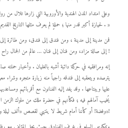
وعلى امتداد المدن الهندية والأوروبية التي زارها تلال من روا
لحيازة أكبر قدر منها ؛ حملةٍ لم يعرف مثلها التاريخ القديم أو الحديث، بلغت ذروتها في بلاد الهند العريقة بفنونها الجميلة . »
فمن مدينة إلى مدينة ، ومن فندق إلى فندق، ومن طائرة إل
إلى صالة مزاد، ومن فنان إلى فنان … عالم من الجمال راح يكبر ويكبر من حوله مبرداً بشعاعاته اللطيفة لهيب أوجاعه !
إنه ومرافقيه في حركة دائبة أشبه بالغليان . وأخبار حملته ص
يترصده ويتعقبه إلى فندقه راجياً منه زيارة متجره وشراء مع
عليها ويبتاعها . وقد يفد إليه الفنانون مع أقربائهم ومساعديهم،
يُخيب آمالهم فيه ؛ فكأنهم في حضرة ملك من ملوك الزمن الغاب
وفضة! أو كأننا أمام شريط لا ينتهي لقصص «ألف ليلة وليلة»!
وتتكدس السلع في غرف الفنادق حيث يحل المؤلف مع رفاق سف