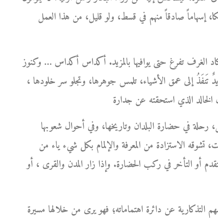
كا، إسهاماً صادقاً منهم في قسط، ولو قليل، من هذا العمل
كاد الغرف تفرغ حتى يوافيها بالمزيد. أكداس أكداس … وكنوز
ها يدٌ تَنفَذُ إلى عمق الأشياء، تلمس جوهرها، وتجلو سر خلودها ،
، رحلة في حضارة البلدان وتاريخها، وفي أحوال شعوبها
ت، تشوقه الاستزادة من المعرفة والإلمام بكل شيء ياء من
التقدم أو التأخر في ركب الحضارة. وإذا زار المدن والقرى ، أو
هم التذكارية عن دائرة اهتماماته؛ فهو يرى من خلالها مسيرة