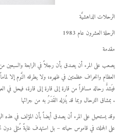
الرحلات الداهشيَّة
الرحلة العشرون عام 1983
مقدمة
يصعب على المرء أن يصدق بأن رجلاً في الرابعة والسبعين من
العظام وانحراف عظمتين في ظهره، ولا يطرقه النَّوم إلا لماما
فيَشدُّ رحاله مسافراً من قارة إلى قارة إلى قارة، فيحل في ا
بمشاق الترحال وبما قد يُنزله القَدَرُ به من جرائها .
وقد يستحيل على المرء أن يصدق أيضاً بأن المؤلف في هذه الر
على الجملة، في قاموس حياته – بل استهدف غايةً مُثلى دو