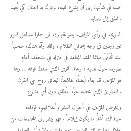
عمد، في شأنها، إلى أن يُشرع قلمه، ويترك له العنان كي يُعيد
الحق إلى نصابه .
التاريخ، في رأي المؤلف، يعنو للجبابرة، لمن حملوا مشاعل النور
غير وجلين في وجه جحافل الظلام . ولقد رآه هناك، منحنياً
عند قَدَمَيْ مهاتما الهند المجاهد في منزله في متحفه، أمام
صوره، حول نصبه ، وعند الثرى الذي سقط فوقه … وها
هو المؤلف قد جاء أيضاً، خاشعاً، ليعانق روح نبي القرن
العشرين الذي محضه حُبَّه المُطلق دون أي منازع .
ويخوض المؤلف في أحوال البشر وأخلاقهم، فإذاه،
حينذاك، أشَدُّ ما يكون إيلاماً . فهو ينظر إلى المجتمعات من
خلال نظارته التي تميز بين الخير والشر، ولا تتأثر بالعوامل