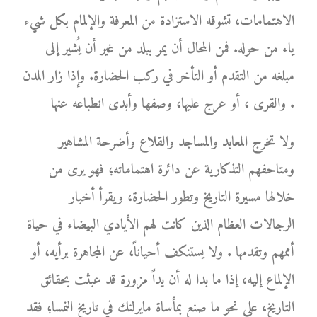
الاهتمامات، تشوقه الاستزادة من المعرفة والإلمام بكل شيء
ياء من حوله. فمن المحال أن يمر ببلد من غير أن يُشير إلى
مبلغه من التقدم أو التأخر في ركب الحضارة. وإذا زار المدن
والقرى ، أو عرج عليها، وصفها وأبدى انطباعه عنها .
ولا تخرج المعابد والمساجد والقلاع وأضرحة المشاهير
ومتاحفهم التذكارية عن دائرة اهتماماته؛ فهو يرى من
خلالها مسيرة التاريخ وتطور الحضارة، ويقرأ أخبار
الرجالات العظام الذين كانت لهم الأيادي البيضاء في حياة
أممهم وتقدمها . ولا يستنكف أحياناً، عن المجاهرة برأيه، أو
الإلماع إليه، إذا ما بدا له أن يداً مزورة قد عبثت بحقائق
التاريخ، على نحو ما صنع بمأساة مايرلنك في تاريخ النمسا؛ فقد