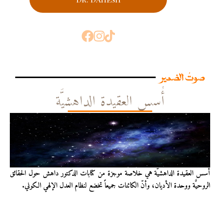
صوتُ الضمير
أُسس العقيدة الداهشيَّة
أُسس العقيدة الداهشيّة هي خلاصة موجزة من كتابات الدكتور داهش حول الحقائق
الروحيَّة ووحدة الأديان، وأنّ الكائنات جميعاً تخضع لنظام العدل الإلهي الكوني.