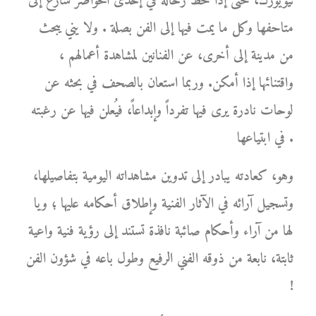
نيويورك، حتى إذا حط رحاله في إحدى الحواضر سارع إلى
متاحفها وكل ما يمت فيها إلى الفن بصلة . ولا يني يبحث
من مدينة إلى أخرى، عن الفنانين لمشاهدة أعمالهم ،
واقتنائها إذا أمكن. وربما استعان بالصحف في بحثه عن
لوحات نادرة يرى فيها تفرداً وإبداعاً، فيُعلن فيها عن رغبته
في ابتياعها .
وهو، كعادته يبادر إلى تدوين مشاهداته اليومية بتفاصيلها،
وتسجيل آرائه في الآثار الفنية وإطلاق أحكامه عليها ؛ ويا
لها من آراء وأحكام صائبة نافذة تستند إلى رؤية فنية واعية
ثابتة، نابعة من ذوقه الفني الرفيع وطول باعه في شؤون الفن
!