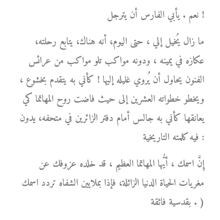
نعم . يأبي الفارس أن يترجل !
ما زال يُخيل إلي ، حتى اليوم، أنه هناك، يتابع رحلته،
عكازه في يمينه ، ودونه مواكب تلو مواكب من عرائس
الفنون يحاول أن يُروي غليله إليها ! كأني به يتقدم بخشوع ،
ويخطو خطواته العشرين إلى حيث فاضت روح المهاتما كي
يعانقها كأني به جالس أمام دفتر الزائرين في متحفه، يدون
فيه كلمته التاريخية :
إِنَّ اسمك ، أيُّها المهاتما العظيم ، قد خلده عزوفك عن
مغريات الحياة الدنيا الزائلة، فإذا بملايين الشفاه تردد اسمك
بقدسية فائقة . )