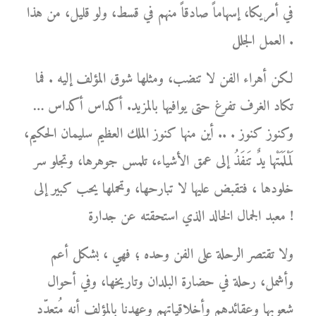
في أمريكا، إسهاماً صادقاً منهم في قسط، ولو قليل، من هذا
العمل الجلل .
لكن أهراء الفن لا تنضب، ومثلها شوق المؤلف إليه . فما
تكاد الغرف تفرغ حتى يوافيها بالمزيد. أكداس أكداس …
وكنوز كنوز . .. أين منها كنوز الملك العظيم سليمان الحكيم،
لَمْلَمَتْها يدٌ تَنفَذُ إلى عمق الأشياء، تلمس جوهرها، وتجلو سر
خلودها ، فتقبض عليها لا تبارحها، وتحملها يحب كبير إلى
معبد الجمال الخالد الذي استحقته عن جدارة !
ولا تقتصر الرحلة على الفن وحده ؛ فهي ، بشكل أعم
وأشمل، رحلة في حضارة البلدان وتاريخها، وفي أحوال
شعوبها وعقائدهم وأخلاقياتهم وعهدنا بالمؤلف أنه مُتعدّد