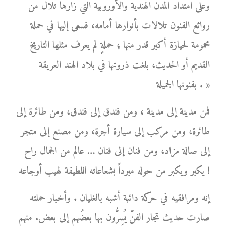
وعلى امتداد المدن الهندية والأوروبية التي زارها تلال من
روائع الفنون تلالات بأنوارها أمامه، فسعى إليها في حملة
محمومة لحيازة أكبر قدر منها ؛ حملةٍ لم يعرف مثلها التاريخ
القديم أو الحديث، بلغت ذروتها في بلاد الهند العريقة
بفنونها الجميلة . »
فمن مدينة إلى مدينة ، ومن فندق إلى فندق، ومن طائرة إلى
طائرة، ومن مركب إلى سيارة أجرة، ومن مصنع إلى متجر
إلى صالة مزاد، ومن فنان إلى فنان … عالم من الجمال راح
يكبر ويكبر من حوله مبرداً بشعاعاته اللطيفة لهيب أوجاعه !
إنه ومرافقيه في حركة دائبة أشبه بالغليان . وأخبار حملته
صارت حديث تجار الفنّ يُسِرُّون بها بعضُهم إلى بعض. منهم