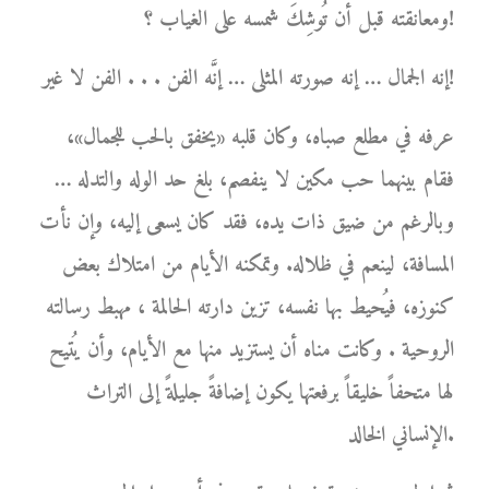
ومعانقته قبل أن تُوشِكَ شمسه على الغياب ؟!
إنه الجمال … إنه صورته المثلى … إنَّه الفن . . . الفن لا غير!
عرفه في مطلع صباه، وكان قلبه «يخفق بالحب للجمال»،
فقام بينهما حب مكين لا ينفصم، بلغ حد الوله والتدله …
وبالرغم من ضيق ذات يده، فقد كان يسعى إليه، وإن نأت
المسافة، لينعم في ظلاله. وتمكنه الأيام من امتلاك بعض
كنوزه، فيُحيط بها نفسه، تزين دارته الحالمة ، مهبط رسالته
الروحية . وكانت مناه أن يستزيد منها مع الأيام، وأن يُتيح
لها متحفاً خليقاً برفعتها يكون إضافةً جليلةً إلى التراث
الإنساني الخالد.