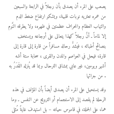
يصعب على المرء أن يصدق بأن رجلاً في الرابعة والسبعين
من عمره تعتريه نوبات قلبية، ويشكو ارتفاع ضغط الدم
والتهاب العظام وانحراف عظمتين في ظهره، ولا يطرقه النَّوم
إلا لماماً ـ أنَّ رجلاً كهذا يتعالى على أوجاعه ويستخف
بنصائح أطبائه ، فيَشدُّ رحاله مسافراً من قارة إلى قارة إلى
قارة، فيحل في العواصم والمدن والقرى ، سحابة ستة أشه
أشهر ويومين، غير عابي بمشاق الترحال وبما قد يُنزله القَدَرُ به
من جرائها .
وقد يستحيل على المرء أن يصدق أيضاً بأن المؤلف في هذه
الرحلة لم يقصد إلى الاستجمام أو الترويح عن النفس ـ وما
هما، على الجملة، في قاموس حياته – بل استهدف غايةً مُثلى