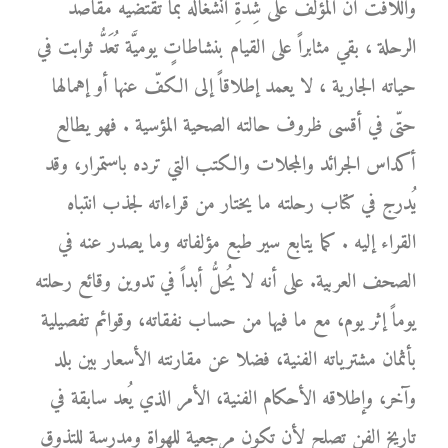
واللافت أنَّ المؤلّف على شِدَّةِ انشغاله بما تقتضيه مقاصد
الرحلة ، بقي مثابراً على القيام بنشاطاتٍ يوميَّة تُعَدُّ ثوابت في
حياته الجارية ، لا يعمد إطلاقاً إلى الكفّ عنها أو إهمالها
حتّى في أقسى ظروف حالته الصحية المؤسية . فهو يطالع
أكداس الجرائد والمجلات والكتب التي ترده باستمرار، وقد
يُدرج في كتاب رحلته ما يختار من قراءاته لجذب انتباه
القراء إليه . كما يتابع سير طبع مؤلفاته وما يصدر عنه في
الصحف العربية. على أنه لا يُحلُّ أبداً في تدوين وقائع رحلته
يوماً إثر يوم، مع ما فيها من حساب نفقاته، وقوائم تفصيلية
بأثمان مشترياته الفنية، فضلا عن مقارنته الأسعار بين بلد
وآخر، وإطلاقه الأحكام الفنية، الأمر الذي يُعد سابقة في
تاريخ الفن تصلح لأن تكون مرجعية للهواة ومدرسة للتذوق