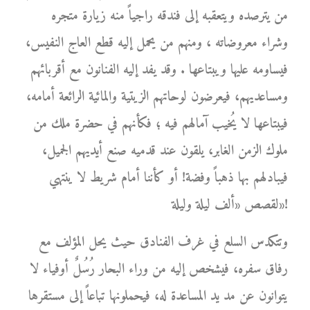
من يترصده ويتعقبه إلى فندقه راجياً منه زيارة متجره
وشراء معروضاته ، ومنهم من يحمل إليه قطع العاج النفيس،
فيساومه عليها ويبتاعها . وقد يفد إليه الفنانون مع أقربائهم
ومساعديهم، فيعرضون لوحاتهم الزيتية والمائية الرائعة أمامه،
فيبتاعها لا يُخيب آمالهم فيه ؛ فكأنهم في حضرة ملك من
ملوك الزمن الغابر، يلقون عند قدميه صنع أيديهم الجميل،
فيبادلهم بها ذهباً وفضة! أو كأننا أمام شريط لا ينتهي
لقصص «ألف ليلة وليلة»!
وتتكدس السلع في غرف الفنادق حيث يحل المؤلف مع
رفاق سفره، فيشخص إليه من وراء البحار رُسُلٌ أوفياء لا
يتوانون عن مد يد المساعدة له، فيحملونها تباعاً إلى مستقرها