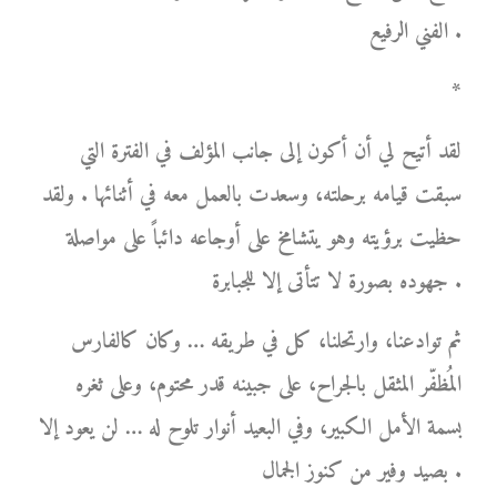
الفني الرفيع .
*
لقد أتيح لي أن أكون إلى جانب المؤلف في الفترة التي
سبقت قيامه برحلته، وسعدت بالعمل معه في أثنائها . ولقد
حظيت برؤيته وهو يتشامخ على أوجاعه دائباً على مواصلة
جهوده بصورة لا تتأتى إلا للجبابرة .
ثم توادعنا، وارتحلنا، كل في طريقه … وكان كالفارس
المُظفّر المثقل بالجراح، على جبينه قدر محتوم، وعلى ثغره
بسمة الأمل الكبير، وفي البعيد أنوار تلوح له … لن يعود إلا
بصيد وفير من كنوز الجمال .