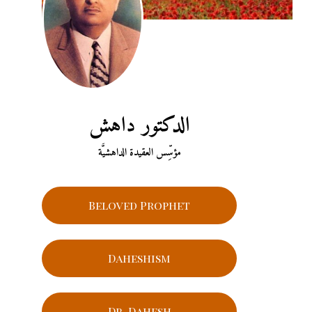
الدكتور داهش
مؤسِّس العقيدة الداهشيَّة
Beloved Prophet
Daheshism
Dr. Dahesh