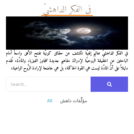
في الفكر الداهشيّ
في الفكر الداهشيّ تعاليمٌ إلهيَّة تكشف عن حقائق كونيَّة تفتح الأفق واسعاً أمام
الباحثين عن الحقيقة الروحيَّة لإدراك مفاهيم جديدة تتجاوز الفيزياء والمادَّة، تُقدم
دليلاً على أنَّ المادَّة ليست هي القوة الحاكمة، بل هي خاضعة لإرادة الرُّوح الواعية،
مؤلَّفات داهش
All