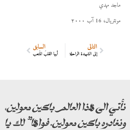
ماجد مهدي
مونتریال، 16 آب ۲۰۰۰
التالي
السابق
إلى الشهيدة الراحلة
أيها القلبُ المُتعب
نأتي الى هذا العالم باكين معولين،
ونغادره باكين معولين. فواها” لك يا