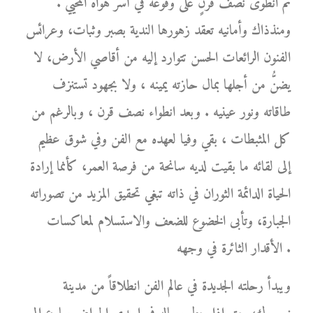
ثم انطوى نصف قرنٍ على وقوعه في أسر هواه المحيي .
ومنذذاك وأمانيه تعقد زهورها الندية بصبر وثبات، وعرائس
الفنون الرائعات الحسن تتوارد إليه من أقاصي الأرض، لا
يضنُّ من أجلها بمال حازته يمينه ، ولا بجهود تستنزف
طاقاته ونور عينيه . وبعد انطواء نصف قرن ، وبالرغم من
كل المثبطات ، بقي وفيا لعهده مع الفن وفي شوق عظيم
إلى لقائه ما بقيت لديه سانحة من فرصة العمر، كأنما إرادة
الحياة الدائمة الثوران في ذاته تبغي تحقيق المزيد من تصوراته
الجبارة، وتأبى الخضوع للضعف والاستسلام لمعاكسات
الأقدار الثائرة في وجهه .
ويبدأ رحلته الجديدة في عالم الفن انطلاقاً من مدينة