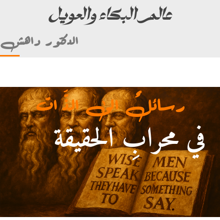
عالم البكاء والعويل
الدكتور داهش
رسائلٌ الى الذَّ ات
في محرابِ الحقيقة
أمام علي بن أبي طالب)