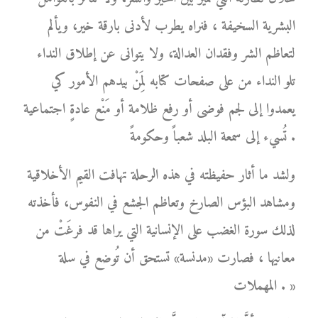
البشرية السخيفة ، فنراه يطرب لأدنى بارقة خير، ويألم
لتعاظم الشر وفقدان العدالة، ولا يتوانى عن إطلاق النداء
تلو النداء من على صفحات كتابه لِمَنْ بيدهم الأمور كي
يعمدوا إلى لجم فوضى أو رفع ظلامة أو مَنْع عادةٍ اجتماعية
تُسيء إلى سمعة البلد شعباً وحكومةً .
ولشد ما أثار حفيظته في هذه الرحلة تهافت القيم الأخلاقية
ومشاهد البؤس الصارخ وتعاظم الجشع في النفوس، فأخذته
لذلك سورة الغضب على الإنسانية التي يراها قد فرغَتْ من
معانيها ، فصارت «مدنسة» تستحق أن تُوضع في سلة
المهملات . »