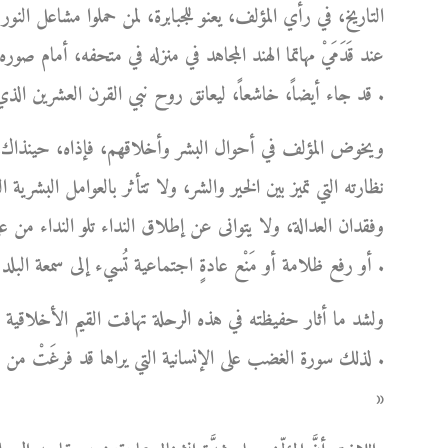
التاريخ، في رأي المؤلف، يعنو للجبابرة، لمن حملوا مشاعل الن
عند قَدَمَيْ مهاتما الهند المجاهد في منزله في متحفه، أمام
قد جاء أيضاً، خاشعاً، ليعانق روح نبي القرن العشرين الذي محضه حُبَّه المُطلق دون أي منازع .
ويخوض المؤلف في أحوال البشر وأخلاقهم، فإذاه، حينذاك، أش
نظارته التي تميز بين الخير والشر، ولا تتأثر بالعوامل البشري
وفقدان العدالة، ولا يتوانى عن إطلاق النداء تلو النداء من 
أو رفع ظلامة أو مَنْع عادةٍ اجتماعية تُسيء إلى سمعة البلد شعباً وحكومةً .
ولشد ما أثار حفيظته في هذه الرحلة تهافت القيم الأخلاقي
لذلك سورة الغضب على الإنسانية التي يراها قد فرغَتْ من 
»