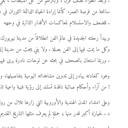
. وبعد انطواء نصف قرن ، وبالرغم من كل المثبطات ، بقي و
سانحة من فرصة العمر، كأنما إرادة الحياة الدائمة الثوران في 
للضعف والاستسلام لمعاكسات الأقدار الثائرة في وجهه .
ويبدأ رحلته الجديدة في عالم الفن انطلاقاً من مدينة نيوي
وكل ما يمت فيها إلى الفن بصلة . ولا يني يبحث من مدينة إلى
وربما استعان بالصحف في بحثه عن لوحات نادرة يرى فيها تفرداً وإبداعاً، فيُعلن فيها عن رغبته في ابتياعها .
وهو، كعادته يبادر إلى تدوين مشاهداته اليومية بتفاصيلها، وت
من آراء وأحكام صائبة نافذة تستند إلى رؤية فنية واعية ثابتة، نابعة من ذوقه الفني الرفيع وطول باعه في شؤون الفن !
وعلى امتداد المدن الهندية والأوروبية التي زارها تلال من روا
لحيازة أكبر قدر منها ؛ حملةٍ لم يعرف مثلها التاريخ القديم أو الحديث، بلغت ذروتها في بلاد الهند العريقة بفنونها الجميلة . »