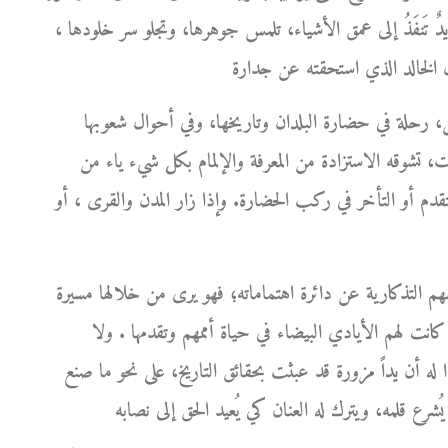
ها يدٌ تَنفَذُ إلى عمق الأشياء، تلمس جوهرها، وتجلو سر خلودها ،
، رحلة في حضارة البلدان وتاريخها، وفي أحوال شعوبها
ت، تشوقه الاستزادة من المعرفة والإلمام بكل شيء ياء من
التقدم أو التأخر في ركب الحضارة. وإذا زار المدن والقرى ، أو
هم التذكارية عن دائرة اهتماماته؛ فهو يرى من خلالها مسيرة
كانت لهم الأيادي البيضاء في حياة أممهم وتقدمها . ولا
بدا له أن يداً مزورة قد عبثت بحقائق التاريخ، على نحو ما صنع