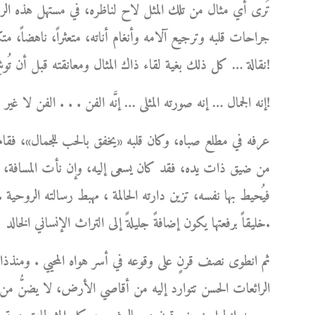
تُرى أي مثال من تلك المثل لاح لناظره، في مستهل هذه الرحل
جراحات قلبه وترجيع آلامه وأنغام أناته، متعثراً، ناهضاً، متكئا
نقالة … كل ذلك بغية لقاء ذاك المثال ومعانقته قبل أن تُوشِكَ شمسه على الغياب ؟!
إنه الجمال … إنه صورته المثلى … إنَّه الفن . . . الفن لا غير!
عرفه في مطلع صباه، وكان قلبه «يخفق بالحب للجمال»، فقام 
من ضيق ذات يده، فقد كان يسعى إليه، وإن نأت المسافة، ل
فيُحيط بها نفسه، تزين دارته الحالمة ، مهبط رسالته الروحية .
خليقاً برفعتها يكون إضافةً جليلةً إلى التراث الإنساني الخالد.
ثم انطوى نصف قرنٍ على وقوعه في أسر هواه المحيي . ومنذذا
الرائعات الحسن تتوارد إليه من أقاصي الأرض، لا يضنُّ من أ