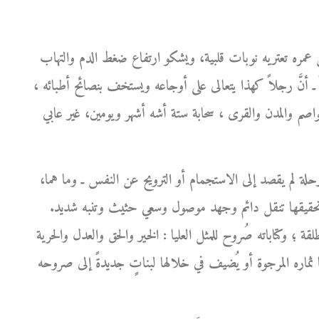
 عمره تعتريه نوبات قلبية، ويشكو ارتفاع ضغط الدم والتهاب
ً ـ أنَّ رجلاً كهذا يتعالى على أوجاعه ويستخف بنصائح أطبائه ،
لعواصم والمدن والقرى ، سحابة ستة أشه أشهر ويومين، غير عابي
حلة لم يقصد إلى الاستجمام أو الترويح عن النفس ـ وما هما،
ن تحقيقها تنقل دائم وجهد موصول وسعي حثيث وتنبه شديد.
لقة ؛ وكتاباته صُروح للمثل العليا : الخير والحق والعدل والحرية
ثماره المرجوة أو يُضيف في خلالها لبناتٍ جديدةً إلى صروحه