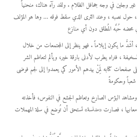
ور غير وجلين في وجه جحافل الظلام . ولقد رآه هناك، منحنياً
 صوره، حول نصبه ، وعند الثرى الذي سقط فوقه … وها هو المؤلف
َدُّ ما يكون إيلاماً . فهو ينظر إلى المجتمعات من خلال
ة السخيفة ، فنراه يطرب لأدنى بارقة خير، ويألم لتعاظم الشر
على صفحات كتابه لِمَنْ بيدهم الأمور كي يعمدوا إلى لجم فوضى
ة ومشاهد البؤس الصارخ وتعاظم الجشع في النفوس، فأخذته
معانيها ، فصارت «مدنسة» تستحق أن تُوضع في سلة المهملات .