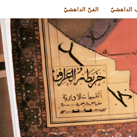
 الداهشيّ
الفنّ الداهشيّ