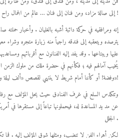
فمن مدينة إلى مدينة ، ومن فندق إلى فندق، ومن طائرة إل
إلى صالة مزاد، ومن فنان إلى فنان … عالم من الجمال راح يكبر ويكبر من حوله مبرداً بشعاعاته اللطيفة لهيب أوجاعه !
إنه ومرافقيه في حركة دائبة أشبه بالغليان . وأخبار حملته ص
يترصده ويتعقبه إلى فندقه راجياً منه زيارة متجره وشراء مع
عليها ويبتاعها . وقد يفد إليه الفنانون مع أقربائهم ومساعديهم،
يُخيب آمالهم فيه ؛ فكأنهم في حضرة ملك من ملوك الزمن الغاب
وفضة! أو كأننا أمام شريط لا ينتهي لقصص «ألف ليلة وليلة»!
وتتكدس السلع في غرف الفنادق حيث يحل المؤلف مع رفاق سف
عن مد يد المساعدة له، فيحملونها تباعاً إلى مستقرها في أمري
الجلل .
لكن أهراء الفن لا تنضب، ومثلها شوق المؤلف إليه . فما ت