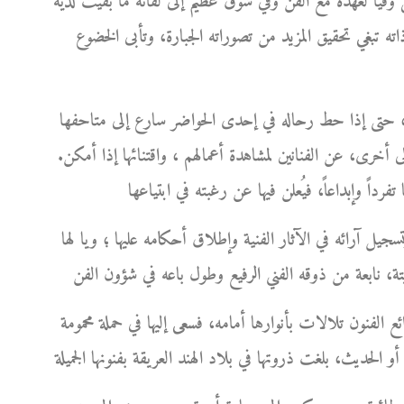
فيا لعهده مع الفن وفي شوق عظيم إلى لقائه ما بقيت لديه
ذاته تبغي تحقيق المزيد من تصوراته الجبارة، وتأبى الخضوع
ورك، حتى إذا حط رحاله في إحدى الحواضر سارع إلى متاحفها
 أخرى، عن الفنانين لمشاهدة أعمالهم ، واقتنائها إذا أمكن.
سجيل آرائه في الآثار الفنية وإطلاق أحكامه عليها ؛ ويا لها
ئع الفنون تلالات بأنوارها أمامه، فسعى إليها في حملة محمومة