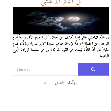
في الفكر الداهشيّ
في الفكر الداهشيّ تعاليمٌ إلهيَّة تكشف عن حقائق كونيَّة تفتح الأفق واسعاً أمام
الباحثين عن الحقيقة الروحيَّة لإدراك مفاهيم جديدة تتجاوز الفيزياء والمادَّة، تُقدم
دليلاً على أنَّ المادَّة ليست هي القوة الحاكمة، بل هي خاضعة لإرادة الرُّوح
الواعية،
مؤلَّفات داهش
All