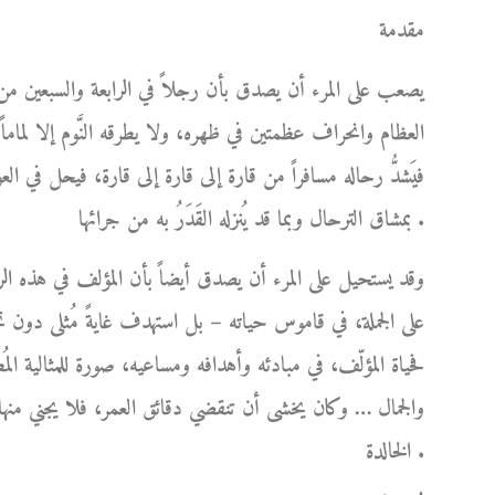
مقدمة
يصعب على المرء أن يصدق بأن رجلاً في الرابعة والسبعين من
العظام وانحراف عظمتين في ظهره، ولا يطرقه النَّوم إلا لماما
فيَشدُّ رحاله مسافراً من قارة إلى قارة إلى قارة، فيحل في ا
بمشاق الترحال وبما قد يُنزله القَدَرُ به من جرائها .
وقد يستحيل على المرء أن يصدق أيضاً بأن المؤلف في هذه الر
على الجملة، في قاموس حياته – بل استهدف غايةً مُثلى دو
فحياة المؤلّف، في مبادئه وأهدافه ومساعيه، صورة للمثالية المُط
والجمال … وكان يخشى أن تنقضي دقائق العمر، فلا يجني منها 
الخالدة .