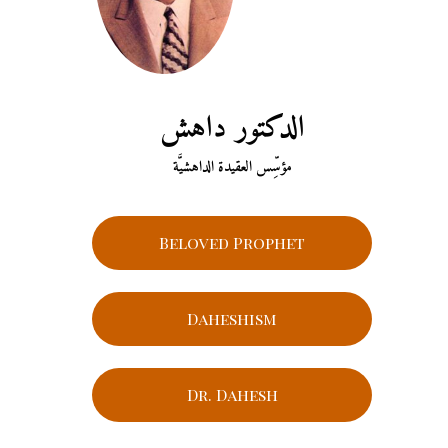
الدكتور داهش
مؤسِّس العقيدة الداهشيَّة
Beloved Prophet
Daheshism
Dr. Dahesh