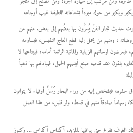
ى طائرة، ومن مركب إلى سيارة أجرة، ومن مصنع إلى متجر
ارت حديث تجار الفنّ يُسِرُّون بها بعضُهم إلى بعض. منهم من
روضاته ، ومنهم من يحمل إليه قطع العاج النفيس، فيساومه
 فيعرضون لوحاتهم الزيتية والمائية الرائعة أمامه، فيبتاعها لا
ر، يلقون عند قدميه صنع أيديهم الجميل، فيبادلهم بها ذهباً
ره، فيشخص إليه من وراء البحار رُسُلٌ أوفياء لا يتوانون
كا، إسهاماً صادقاً منهم في قسط، ولو قليل، من هذا العمل
كاد الغرف تفرغ حتى يوافيها بالمزيد. أكداس أكداس … وكنوز