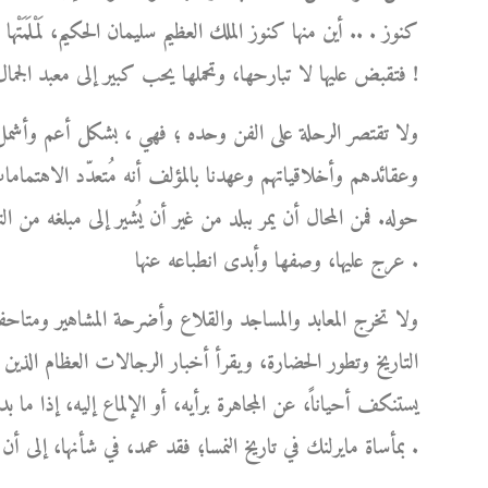
كنوز . .. أين منها كنوز الملك العظيم سليمان الحكيم، لَمْلَمَتْ
فتقبض عليها لا تبارحها، وتحملها يحب كبير إلى معبد الجمال الخالد الذي استحقته عن جدارة !
ولا تقتصر الرحلة على الفن وحده ؛ فهي ، بشكل أعم وأشمل
وعقائدهم وأخلاقياتهم وعهدنا بالمؤلف أنه مُتعدّد الاهتماما
حوله. فمن المحال أن يمر ببلد من غير أن يُشير إلى مبلغه من 
عرج عليها، وصفها وأبدى انطباعه عنها .
ولا تخرج المعابد والمساجد والقلاع وأضرحة المشاهير ومتاحف
التاريخ وتطور الحضارة، ويقرأ أخبار الرجالات العظام الذين 
يستنكف أحياناً، عن المجاهرة برأيه، أو الإلماع إليه، إذا ما 
بمأساة مايرلنك في تاريخ النمسا؛ فقد عمد، في شأنها، إلى أن يُشرع قلمه، ويترك له العنان كي يُعيد الحق إلى نصابه .