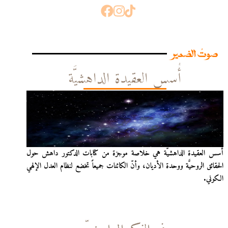
صوتُ الضمير
أُسس العقيدة الداهشيَّة
أُسس العقيدة الداهشيّة هي خلاصة موجزة من كتابات الدكتور داهش حول
الحقائق الروحيَّة ووحدة الأديان، وأنّ الكائنات جميعاً تخضع لنظام العدل الإلهي
الكوني.