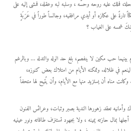
ة، فملك عليه روحه وحسَّه ، وسلبه لبه وعقله، فمشى إليه على
ً تارةً على عكازه أو أيدي مرافقيه، وجالساً طوراً في عَرَبَةٍ
بينهما حب مكين لا ينفصم، بلغ حد الوله والتدله … وبالرغم
ينعم في ظلاله. وتمكنه الأيام من امتلاك بعض كنوزه،
 وكانت مناه أن يستزيد منها مع الأيام، وأن يُتيح لها متحفاً
ك وأمانيه تعقد زهورها الندية بصبر وثبات، وعرائس الفنون
جلها بمال حازته يمينه ، ولا بجهود تستنزف طاقاته ونور عينيه