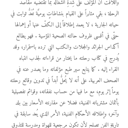
واللافت أنَّ المؤلّف على شِدَّةِ انشغاله بما تقتضيه مقاصد
الرحلة ، بقي مثابراً على القيام بنشاطاتٍ يوميَّة تُعَدُّ ثوابت في
حياته الجارية ، لا يعمد إطلاقاً إلى الكفّ عنها أو إهمالها
حتّى في أقسى ظروف حالته الصحية المؤسية . فهو يطالع
أكداس الجرائد والمجلات والكتب التي ترده باستمرار، وقد
يُدرج في كتاب رحلته ما يختار من قراءاته لجذب انتباه
القراء إليه . كما يتابع سير طبع مؤلفاته وما يصدر عنه في
الصحف العربية. على أنه لا يُحلُّ أبداً في تدوين وقائع رحلته
يوماً إثر يوم، مع ما فيها من حساب نفقاته، وقوائم تفصيلية
بأثمان مشترياته الفنية، فضلا عن مقارنته الأسعار بين بلد
وآخر، وإطلاقه الأحكام الفنية، الأمر الذي يُعد سابقة في
تاريخ الفن تصلح لأن تكون مرجعية للهواة ومدرسة للتذوق