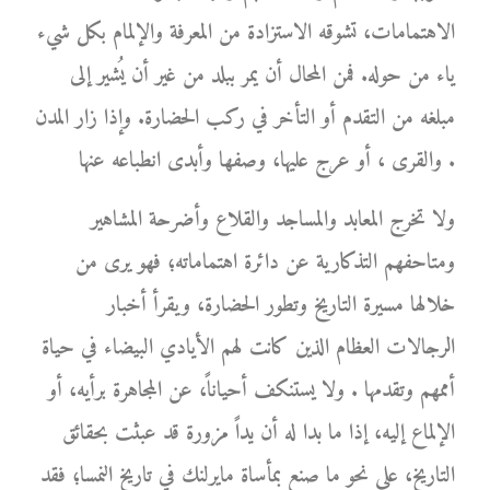
الاهتمامات، تشوقه الاستزادة من المعرفة والإلمام بكل شيء
ياء من حوله. فمن المحال أن يمر ببلد من غير أن يُشير إلى
مبلغه من التقدم أو التأخر في ركب الحضارة. وإذا زار المدن
والقرى ، أو عرج عليها، وصفها وأبدى انطباعه عنها .
ولا تخرج المعابد والمساجد والقلاع وأضرحة المشاهير
ومتاحفهم التذكارية عن دائرة اهتماماته؛ فهو يرى من
خلالها مسيرة التاريخ وتطور الحضارة، ويقرأ أخبار
الرجالات العظام الذين كانت لهم الأيادي البيضاء في حياة
أممهم وتقدمها . ولا يستنكف أحياناً، عن المجاهرة برأيه، أو
الإلماع إليه، إذا ما بدا له أن يداً مزورة قد عبثت بحقائق
التاريخ، على نحو ما صنع بمأساة مايرلنك في تاريخ النمسا؛ فقد