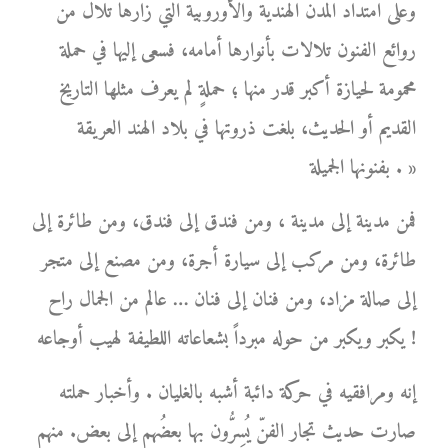
وعلى امتداد المدن الهندية والأوروبية التي زارها تلال من
روائع الفنون تلالات بأنوارها أمامه، فسعى إليها في حملة
محمومة لحيازة أكبر قدر منها ؛ حملةٍ لم يعرف مثلها التاريخ
القديم أو الحديث، بلغت ذروتها في بلاد الهند العريقة
بفنونها الجميلة . »
فمن مدينة إلى مدينة ، ومن فندق إلى فندق، ومن طائرة إلى
طائرة، ومن مركب إلى سيارة أجرة، ومن مصنع إلى متجر
إلى صالة مزاد، ومن فنان إلى فنان … عالم من الجمال راح
يكبر ويكبر من حوله مبرداً بشعاعاته اللطيفة لهيب أوجاعه !
إنه ومرافقيه في حركة دائبة أشبه بالغليان . وأخبار حملته
صارت حديث تجار الفنّ يُسِرُّون بها بعضُهم إلى بعض. منهم