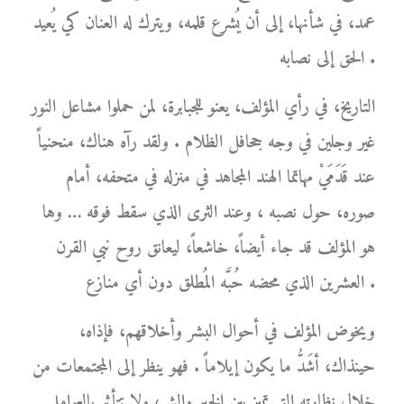
عمد، في شأنها، إلى أن يُشرع قلمه، ويترك له العنان كي يُعيد
الحق إلى نصابه .
التاريخ، في رأي المؤلف، يعنو للجبابرة، لمن حملوا مشاعل النور
غير وجلين في وجه جحافل الظلام . ولقد رآه هناك، منحنياً
عند قَدَمَيْ مهاتما الهند المجاهد في منزله في متحفه، أمام
صوره، حول نصبه ، وعند الثرى الذي سقط فوقه … وها
هو المؤلف قد جاء أيضاً، خاشعاً، ليعانق روح نبي القرن
العشرين الذي محضه حُبَّه المُطلق دون أي منازع .
ويخوض المؤلف في أحوال البشر وأخلاقهم، فإذاه،
حينذاك، أشَدُّ ما يكون إيلاماً . فهو ينظر إلى المجتمعات من
خلال نظارته التي تميز بين الخير والشر، ولا تتأثر بالعوامل