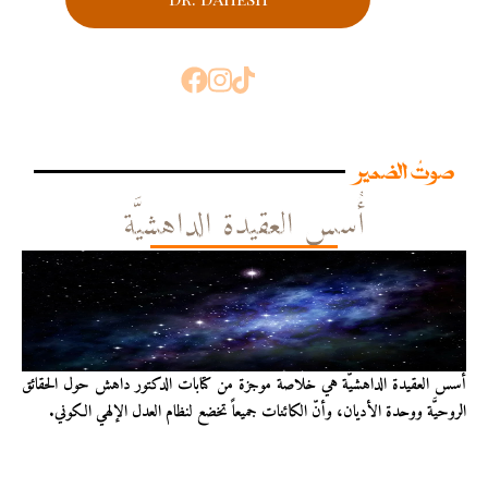
صوتُ الضمير
أُسس العقيدة الداهشيَّة
أُسس العقيدة الداهشيّة هي خلاصة موجزة من كتابات الدكتور داهش حول الحقائق
الروحيَّة ووحدة الأديان، وأنّ الكائنات جميعاً تخضع لنظام العدل الإلهي الكوني.