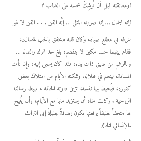
ومعانقته قبل أن تُوشِكَ شمسه على الغياب ؟!
إنه الجمال … إنه صورته المثلى … إنَّه الفن . . . الفن لا غير!
عرفه في مطلع صباه، وكان قلبه «يخفق بالحب للجمال»،
فقام بينهما حب مكين لا ينفصم، بلغ حد الوله والتدله …
وبالرغم من ضيق ذات يده، فقد كان يسعى إليه، وإن نأت
المسافة، لينعم في ظلاله. وتمكنه الأيام من امتلاك بعض
كنوزه، فيُحيط بها نفسه، تزين دارته الحالمة ، مهبط رسالته
الروحية . وكانت مناه أن يستزيد منها مع الأيام، وأن يُتيح
لها متحفاً خليقاً برفعتها يكون إضافةً جليلةً إلى التراث
الإنساني الخالد.