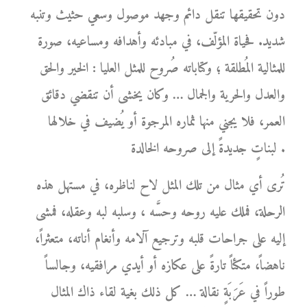
دون تحقيقها تنقل دائم وجهد موصول وسعي حثيث وتنبه
شديد. فحياة المؤلّف، في مبادئه وأهدافه ومساعيه، صورة
للمثالية المُطلقة ؛ وكتاباته صُروح للمثل العليا : الخير والحق
والعدل والحرية والجمال … وكان يخشى أن تنقضي دقائق
العمر، فلا يجني منها ثماره المرجوة أو يُضيف في خلالها
لبناتٍ جديدةً إلى صروحه الخالدة .
تُرى أي مثال من تلك المثل لاح لناظره، في مستهل هذه
الرحلة، فملك عليه روحه وحسَّه ، وسلبه لبه وعقله، فمشى
إليه على جراحات قلبه وترجيع آلامه وأنغام أناته، متعثراً،
ناهضاً، متكئاً تارةً على عكازه أو أيدي مرافقيه، وجالساً
طوراً في عَرَبَةٍ نقالة … كل ذلك بغية لقاء ذاك المثال