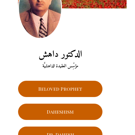
الدكتور داهش
مؤسِّس العقيدة الداهشيَّة
Beloved Prophet
Daheshism
Dr. Dahesh