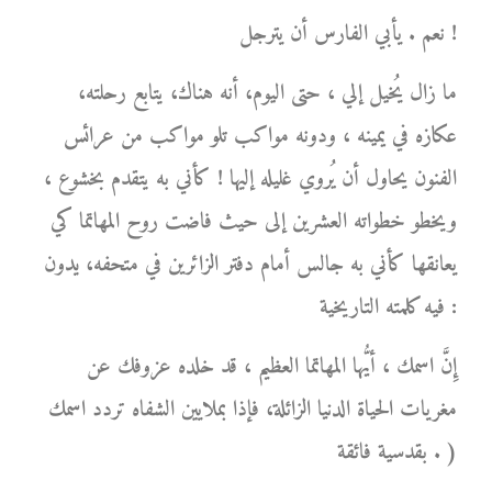
نعم . يأبي الفارس أن يترجل !
ما زال يُخيل إلي ، حتى اليوم، أنه هناك، يتابع رحلته،
عكازه في يمينه ، ودونه مواكب تلو مواكب من عرائس
الفنون يحاول أن يُروي غليله إليها ! كأني به يتقدم بخشوع ،
ويخطو خطواته العشرين إلى حيث فاضت روح المهاتما كي
يعانقها كأني به جالس أمام دفتر الزائرين في متحفه، يدون
فيه كلمته التاريخية :
إِنَّ اسمك ، أيُّها المهاتما العظيم ، قد خلده عزوفك عن
مغريات الحياة الدنيا الزائلة، فإذا بملايين الشفاه تردد اسمك
بقدسية فائقة . )