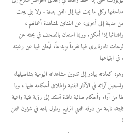
نيويورك، حتى إذا حط رحاله في إحدى الحواضر سارع إلى
متاحفها وكل ما يمت فيها إلى الفن بصلة . ولا يني يبحث
من مدينة إلى أخرى، عن الفنانين لمشاهدة أعمالهم ،
واقتنائها إذا أمكن. وربما استعان بالصحف في بحثه عن
لوحات نادرة يرى فيها تفرداً وإبداعاً، فيُعلن فيها عن رغبته
في ابتياعها .
وهو، كعادته يبادر إلى تدوين مشاهداته اليومية بتفاصيلها،
وتسجيل آرائه في الآثار الفنية وإطلاق أحكامه عليها ؛ ويا
لها من آراء وأحكام صائبة نافذة تستند إلى رؤية فنية واعية
ثابتة، نابعة من ذوقه الفني الرفيع وطول باعه في شؤون الفن
!