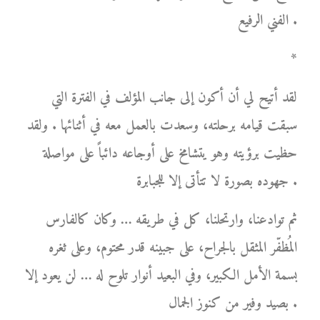
الفني الرفيع .
*
لقد أتيح لي أن أكون إلى جانب المؤلف في الفترة التي
سبقت قيامه برحلته، وسعدت بالعمل معه في أثنائها . ولقد
حظيت برؤيته وهو يتشامخ على أوجاعه دائباً على مواصلة
جهوده بصورة لا تتأتى إلا للجبابرة .
ثم توادعنا، وارتحلنا، كل في طريقه … وكان كالفارس
المُظفّر المثقل بالجراح، على جبينه قدر محتوم، وعلى ثغره
بسمة الأمل الكبير، وفي البعيد أنوار تلوح له … لن يعود إلا
بصيد وفير من كنوز الجمال .