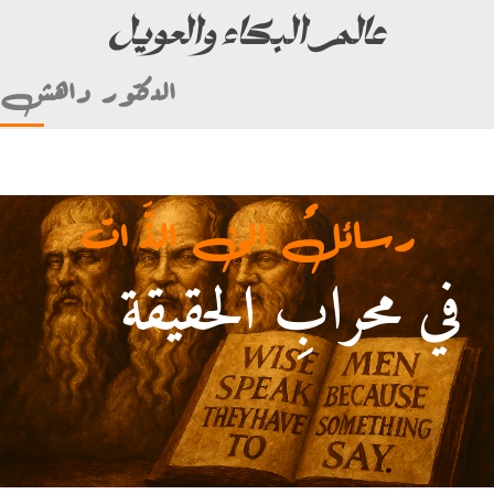
عالم البكاء والعويل
الدكتور داهش
رسائلٌ الى الذَّ ات
في محرابِ الحقيقة
أمام علي بن أبي طالب)