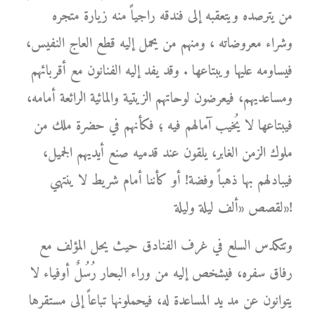
من يترصده ويتعقبه إلى فندقه راجياً منه زيارة متجره
وشراء معروضاته ، ومنهم من يحمل إليه قطع العاج النفيس،
فيساومه عليها ويبتاعها . وقد يفد إليه الفنانون مع أقربائهم
ومساعديهم، فيعرضون لوحاتهم الزيتية والمائية الرائعة أمامه،
فيبتاعها لا يُخيب آمالهم فيه ؛ فكأنهم في حضرة ملك من
ملوك الزمن الغابر، يلقون عند قدميه صنع أيديهم الجميل،
فيبادلهم بها ذهباً وفضة! أو كأننا أمام شريط لا ينتهي
لقصص «ألف ليلة وليلة»!
وتتكدس السلع في غرف الفنادق حيث يحل المؤلف مع
رفاق سفره، فيشخص إليه من وراء البحار رُسُلٌ أوفياء لا
يتوانون عن مد يد المساعدة له، فيحملونها تباعاً إلى مستقرها