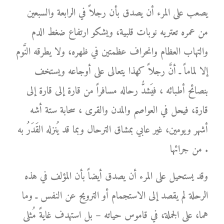
يصعب على المرء أن يصدق بأن رجلاً في الرابعة والسبعين
من عمره تعتريه نوبات قلبية، ويشكو ارتفاع ضغط الدم
والتهاب العظام وانحراف عظمتين في ظهره، ولا يطرقه النَّوم
إلا لماماً ـ أنَّ رجلاً كهذا يتعالى على أوجاعه ويستخف
بنصائح أطبائه ، فيَشدُّ رحاله مسافراً من قارة إلى قارة إلى
قارة، فيحل في العواصم والمدن والقرى ، سحابة ستة أشه
أشهر ويومين، غير عابي بمشاق الترحال وبما قد يُنزله القَدَرُ به
من جرائها .
وقد يستحيل على المرء أن يصدق أيضاً بأن المؤلف في هذه
الرحلة لم يقصد إلى الاستجمام أو الترويح عن النفس ـ وما
هما، على الجملة، في قاموس حياته – بل استهدف غايةً مُثلى