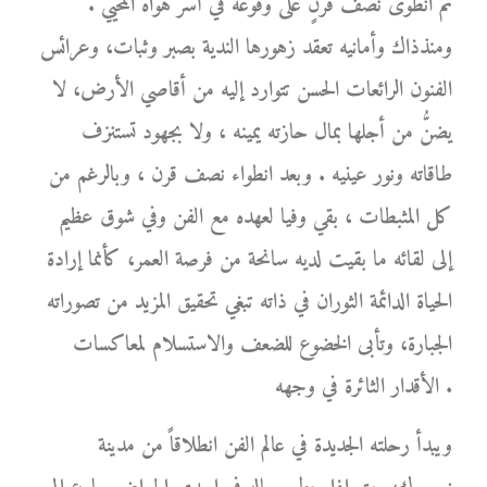
ثم انطوى نصف قرنٍ على وقوعه في أسر هواه المحيي .
ومنذذاك وأمانيه تعقد زهورها الندية بصبر وثبات، وعرائس
الفنون الرائعات الحسن تتوارد إليه من أقاصي الأرض، لا
يضنُّ من أجلها بمال حازته يمينه ، ولا بجهود تستنزف
طاقاته ونور عينيه . وبعد انطواء نصف قرن ، وبالرغم من
كل المثبطات ، بقي وفيا لعهده مع الفن وفي شوق عظيم
إلى لقائه ما بقيت لديه سانحة من فرصة العمر، كأنما إرادة
الحياة الدائمة الثوران في ذاته تبغي تحقيق المزيد من تصوراته
الجبارة، وتأبى الخضوع للضعف والاستسلام لمعاكسات
الأقدار الثائرة في وجهه .
ويبدأ رحلته الجديدة في عالم الفن انطلاقاً من مدينة