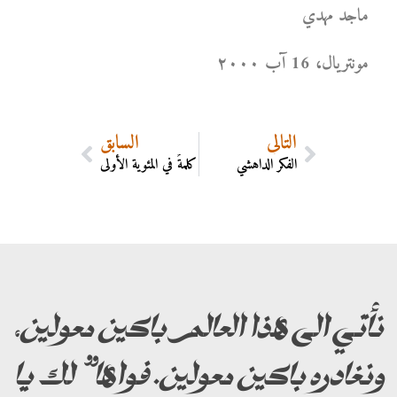
ماجد مهدي
مونتریال، 16 آب ۲۰۰۰
التالي
السابق
الفكر الداهشي
كلمةٌ في المئوية الأولى
نأتي الى هذا العالم باكين معولين،
ونغادره باكين معولين. فواها” لك يا