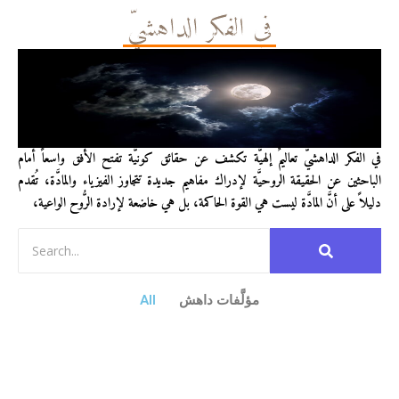
في الفكر الداهشيّ
في الفكر الداهشيّ تعاليمٌ إلهيَّة تكشف عن حقائق كونيَّة تفتح الأفق واسعاً أمام
الباحثين عن الحقيقة الروحيَّة لإدراك مفاهيم جديدة تتجاوز الفيزياء والمادَّة، تُقدم
دليلاً على أنَّ المادَّة ليست هي القوة الحاكمة، بل هي خاضعة لإرادة الرُّوح الواعية،
مؤلَّفات داهش
All