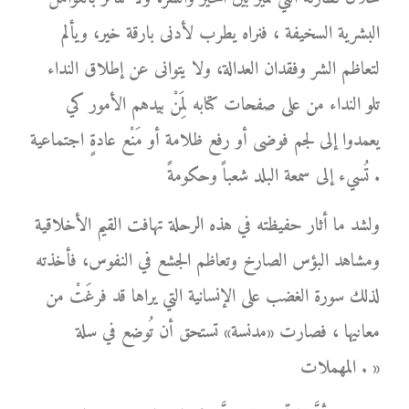
البشرية السخيفة ، فنراه يطرب لأدنى بارقة خير، ويألم
لتعاظم الشر وفقدان العدالة، ولا يتوانى عن إطلاق النداء
تلو النداء من على صفحات كتابه لِمَنْ بيدهم الأمور كي
يعمدوا إلى لجم فوضى أو رفع ظلامة أو مَنْع عادةٍ اجتماعية
تُسيء إلى سمعة البلد شعباً وحكومةً .
ولشد ما أثار حفيظته في هذه الرحلة تهافت القيم الأخلاقية
ومشاهد البؤس الصارخ وتعاظم الجشع في النفوس، فأخذته
لذلك سورة الغضب على الإنسانية التي يراها قد فرغَتْ من
معانيها ، فصارت «مدنسة» تستحق أن تُوضع في سلة
المهملات . »