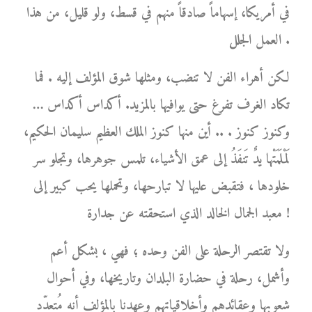
في أمريكا، إسهاماً صادقاً منهم في قسط، ولو قليل، من هذا
العمل الجلل .
لكن أهراء الفن لا تنضب، ومثلها شوق المؤلف إليه . فما
تكاد الغرف تفرغ حتى يوافيها بالمزيد. أكداس أكداس …
وكنوز كنوز . .. أين منها كنوز الملك العظيم سليمان الحكيم،
لَمْلَمَتْها يدٌ تَنفَذُ إلى عمق الأشياء، تلمس جوهرها، وتجلو سر
خلودها ، فتقبض عليها لا تبارحها، وتحملها يحب كبير إلى
معبد الجمال الخالد الذي استحقته عن جدارة !
ولا تقتصر الرحلة على الفن وحده ؛ فهي ، بشكل أعم
وأشمل، رحلة في حضارة البلدان وتاريخها، وفي أحوال
شعوبها وعقائدهم وأخلاقياتهم وعهدنا بالمؤلف أنه مُتعدّد