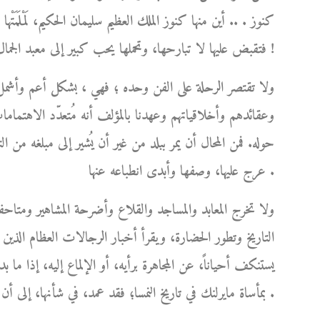
كنوز . .. أين منها كنوز الملك العظيم سليمان الحكيم، لَمْلَمَتْ
فتقبض عليها لا تبارحها، وتحملها يحب كبير إلى معبد الجمال الخالد الذي استحقته عن جدارة !
ولا تقتصر الرحلة على الفن وحده ؛ فهي ، بشكل أعم وأشمل
وعقائدهم وأخلاقياتهم وعهدنا بالمؤلف أنه مُتعدّد الاهتماما
حوله. فمن المحال أن يمر ببلد من غير أن يُشير إلى مبلغه من 
عرج عليها، وصفها وأبدى انطباعه عنها .
ولا تخرج المعابد والمساجد والقلاع وأضرحة المشاهير ومتاحف
التاريخ وتطور الحضارة، ويقرأ أخبار الرجالات العظام الذين 
يستنكف أحياناً، عن المجاهرة برأيه، أو الإلماع إليه، إذا ما 
بمأساة مايرلنك في تاريخ النمسا؛ فقد عمد، في شأنها، إلى أن يُشرع قلمه، ويترك له العنان كي يُعيد الحق إلى نصابه .