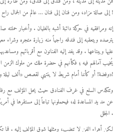
فمن مدينة إلى مدينة ، ومن فندق إلى فندق، ومن طائرة إل
إلى صالة مزاد، ومن فنان إلى فنان … عالم من الجمال راح يكبر ويكبر من حوله مبرداً بشعاعاته اللطيفة لهيب أوجاعه !
إنه ومرافقيه في حركة دائبة أشبه بالغليان . وأخبار حملته ص
يترصده ويتعقبه إلى فندقه راجياً منه زيارة متجره وشراء مع
عليها ويبتاعها . وقد يفد إليه الفنانون مع أقربائهم ومساعديهم،
يُخيب آمالهم فيه ؛ فكأنهم في حضرة ملك من ملوك الزمن الغاب
وفضة! أو كأننا أمام شريط لا ينتهي لقصص «ألف ليلة وليلة»!
وتتكدس السلع في غرف الفنادق حيث يحل المؤلف مع رفاق سف
عن مد يد المساعدة له، فيحملونها تباعاً إلى مستقرها في أمري
الجلل .
لكن أهراء الفن لا تنضب، ومثلها شوق المؤلف إليه . فما ت