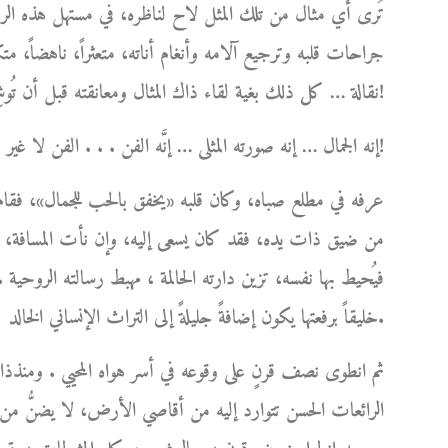
تُرى أي مثال من تلك المثل لاح لناظره، في مستهل هذه الرحل
جراحات قلبه وترجيع آلامه وأنغام أناته، متعثراً، ناهضاً، متكئا
نقالة … كل ذلك بغية لقاء ذاك المثال ومعانقته قبل أن تُوشِكَ شمسه على الغياب ؟!
إنه الجمال … إنه صورته المثلى … إنَّه الفن . . . الفن لا غير!
عرفه في مطلع صباه، وكان قلبه «يخفق بالحب للجمال»، فقام 
من ضيق ذات يده، فقد كان يسعى إليه، وإن نأت المسافة، ل
فيُحيط بها نفسه، تزين دارته الحالمة ، مهبط رسالته الروحية .
خليقاً برفعتها يكون إضافةً جليلةً إلى التراث الإنساني الخالد.
ثم انطوى نصف قرنٍ على وقوعه في أسر هواه المحيي . ومنذذا
الرائعات الحسن تتوارد إليه من أقاصي الأرض، لا يضنُّ من أ