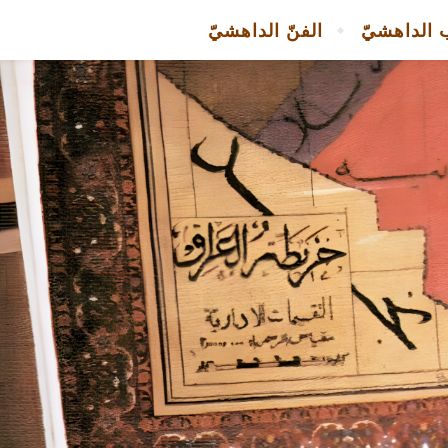
 الداهشيّ
الفنّ الداهشيّ