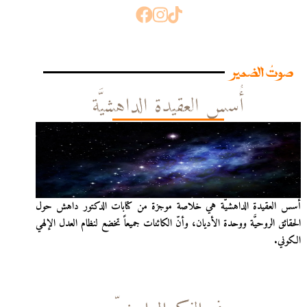
صوتُ الضمير
أُسس العقيدة الداهشيَّة
أُسس العقيدة الداهشيّة هي خلاصة موجزة من كتابات الدكتور داهش حول
الحقائق الروحيَّة ووحدة الأديان، وأنّ الكائنات جميعاً تخضع لنظام العدل الإلهي
الكوني.