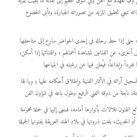
فيا لعهده مع الفن وفي شوق عظيم إلى لقائه ما بقيت لديه
ذاته تبغي تحقيق المزيد من تصوراته الجبارة، وتأبى الخضوع
ورك، حتى إذا حط رحاله في إحدى الحواضر سارع إلى متاحفها
 أخرى، عن الفنانين لمشاهدة أعمالهم ، واقتنائها إذا أمكن.
سجيل آرائه في الآثار الفنية وإطلاق أحكامه عليها ؛ ويا لها
ئع الفنون تلالات بأنوارها أمامه، فسعى إليها في حملة محمومة