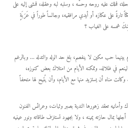
ة، فملك عليه روحه وحسَّه ، وسلبه لبه وعقله، فمشى إليه على
ً تارةً على عكازه أو أيدي مرافقيه، وجالساً طوراً في عَرَبَةٍ
بينهما حب مكين لا ينفصم، بلغ حد الوله والتدله … وبالرغم
ينعم في ظلاله. وتمكنه الأيام من امتلاك بعض كنوزه،
 وكانت مناه أن يستزيد منها مع الأيام، وأن يُتيح لها متحفاً
ك وأمانيه تعقد زهورها الندية بصبر وثبات، وعرائس الفنون
جلها بمال حازته يمينه ، ولا بجهود تستنزف طاقاته ونور عينيه