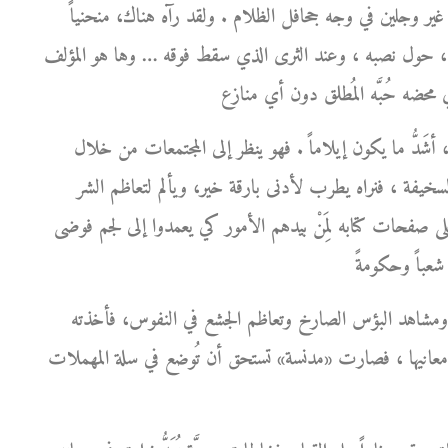
ور غير وجلين في وجه جحافل الظلام . ولقد رآه هناك، منحنياً
 صوره، حول نصبه ، وعند الثرى الذي سقط فوقه … وها هو المؤلف
َدُّ ما يكون إيلاماً . فهو ينظر إلى المجتمعات من خلال
ة السخيفة ، فنراه يطرب لأدنى بارقة خير، ويألم لتعاظم الشر
على صفحات كتابه لِمَنْ بيدهم الأمور كي يعمدوا إلى لجم فوضى
ة ومشاهد البؤس الصارخ وتعاظم الجشع في النفوس، فأخذته
معانيها ، فصارت «مدنسة» تستحق أن تُوضع في سلة المهملات .