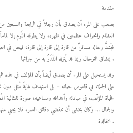
مقدمة
يصعب على المرء أن يصدق بأن رجلاً في الرابعة والسبعين من
العظام وانحراف عظمتين في ظهره، ولا يطرقه النَّوم إلا لماما
فيَشدُّ رحاله مسافراً من قارة إلى قارة إلى قارة، فيحل في ا
بمشاق الترحال وبما قد يُنزله القَدَرُ به من جرائها .
وقد يستحيل على المرء أن يصدق أيضاً بأن المؤلف في هذه الر
على الجملة، في قاموس حياته – بل استهدف غايةً مُثلى دو
فحياة المؤلّف، في مبادئه وأهدافه ومساعيه، صورة للمثالية المُط
والجمال … وكان يخشى أن تنقضي دقائق العمر، فلا يجني منها 
الخالدة .