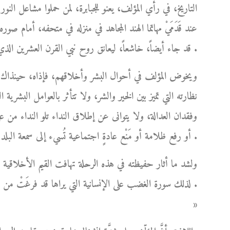
التاريخ، في رأي المؤلف، يعنو للجبابرة، لمن حملوا مشاعل الن
عند قَدَمَيْ مهاتما الهند المجاهد في منزله في متحفه، أمام
قد جاء أيضاً، خاشعاً، ليعانق روح نبي القرن العشرين الذي محضه حُبَّه المُطلق دون أي منازع .
ويخوض المؤلف في أحوال البشر وأخلاقهم، فإذاه، حينذاك، أش
نظارته التي تميز بين الخير والشر، ولا تتأثر بالعوامل البشري
وفقدان العدالة، ولا يتوانى عن إطلاق النداء تلو النداء من 
أو رفع ظلامة أو مَنْع عادةٍ اجتماعية تُسيء إلى سمعة البلد شعباً وحكومةً .
ولشد ما أثار حفيظته في هذه الرحلة تهافت القيم الأخلاقي
لذلك سورة الغضب على الإنسانية التي يراها قد فرغَتْ من 
»