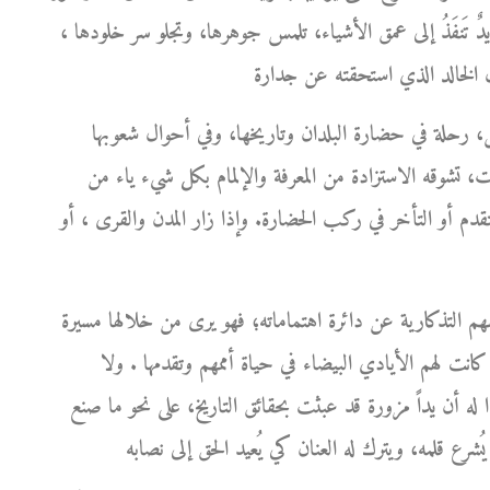
ها يدٌ تَنفَذُ إلى عمق الأشياء، تلمس جوهرها، وتجلو سر خلودها ،
، رحلة في حضارة البلدان وتاريخها، وفي أحوال شعوبها
ت، تشوقه الاستزادة من المعرفة والإلمام بكل شيء ياء من
التقدم أو التأخر في ركب الحضارة. وإذا زار المدن والقرى ، أو
هم التذكارية عن دائرة اهتماماته؛ فهو يرى من خلالها مسيرة
كانت لهم الأيادي البيضاء في حياة أممهم وتقدمها . ولا
بدا له أن يداً مزورة قد عبثت بحقائق التاريخ، على نحو ما صنع