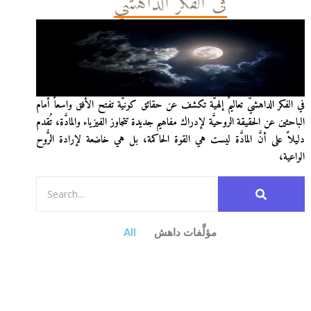
في الفكر الداهشيّ
في الفكر الداهشيّ تعاليمٌ إلهيَّة تكشف عن حقائق كونيَّة تفتح الأفق واسعاً أمام
الباحثين عن الحقيقة الروحيَّة لإدراك مفاهيم جديدة تتجاوز الفيزياء والمادَّة، تُقدم
دليلاً على أنَّ المادَّة ليست هي القوة الحاكمة، بل هي خاضعة لإرادة الرُّوح
الواعية،
مؤلَّفات داهش
All