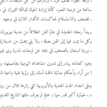
. وبعد انطواء نصف قرن ، وبالرغم من كل المثبطات ، بقي و
سانحة من فرصة العمر، كأنما إرادة الحياة الدائمة الثوران في 
للضعف والاستسلام لمعاكسات الأقدار الثائرة في وجهه .
ويبدأ رحلته الجديدة في عالم الفن انطلاقاً من مدينة نيوي
وكل ما يمت فيها إلى الفن بصلة . ولا يني يبحث من مدينة إلى
وربما استعان بالصحف في بحثه عن لوحات نادرة يرى فيها تفرداً وإبداعاً، فيُعلن فيها عن رغبته في ابتياعها .
وهو، كعادته يبادر إلى تدوين مشاهداته اليومية بتفاصيلها، وت
من آراء وأحكام صائبة نافذة تستند إلى رؤية فنية واعية ثابتة، نابعة من ذوقه الفني الرفيع وطول باعه في شؤون الفن !
وعلى امتداد المدن الهندية والأوروبية التي زارها تلال من روا
لحيازة أكبر قدر منها ؛ حملةٍ لم يعرف مثلها التاريخ القديم أو الحديث، بلغت ذروتها في بلاد الهند العريقة بفنونها الجميلة . »