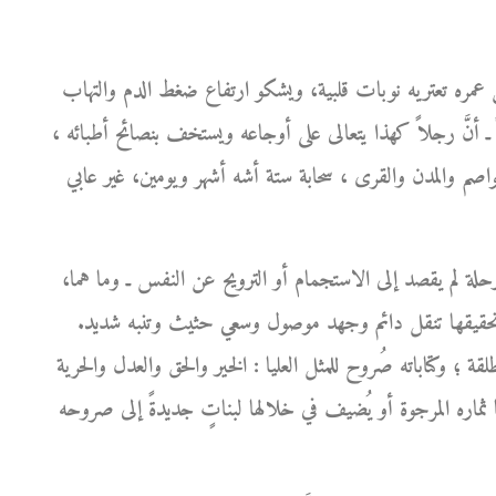
 عمره تعتريه نوبات قلبية، ويشكو ارتفاع ضغط الدم والتهاب
ً ـ أنَّ رجلاً كهذا يتعالى على أوجاعه ويستخف بنصائح أطبائه ،
لعواصم والمدن والقرى ، سحابة ستة أشه أشهر ويومين، غير عابي
حلة لم يقصد إلى الاستجمام أو الترويح عن النفس ـ وما هما،
ن تحقيقها تنقل دائم وجهد موصول وسعي حثيث وتنبه شديد.
لقة ؛ وكتاباته صُروح للمثل العليا : الخير والحق والعدل والحرية
ثماره المرجوة أو يُضيف في خلالها لبناتٍ جديدةً إلى صروحه