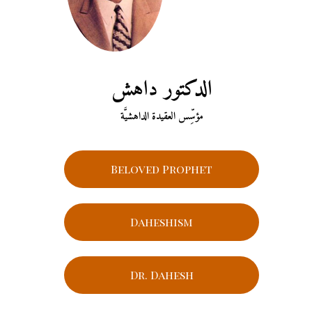
الدكتور داهش
مؤسِّس العقيدة الداهشيَّة
Beloved Prophet
Daheshism
Dr. Dahesh