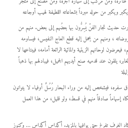
ى طائرة، ومن مركب إلى سيارة أجرة، ومن مصنع إلى متجر
ارت حديث تجار الفنّ يُسِرُّون بها بعضُهم إلى بعض. منهم من
روضاته ، ومنهم من يحمل إليه قطع العاج النفيس، فيساومه
 فيعرضون لوحاتهم الزيتية والمائية الرائعة أمامه، فيبتاعها لا
ر، يلقون عند قدميه صنع أيديهم الجميل، فيبادلهم بها ذهباً
ره، فيشخص إليه من وراء البحار رُسُلٌ أوفياء لا يتوانون
كا، إسهاماً صادقاً منهم في قسط، ولو قليل، من هذا العمل
كاد الغرف تفرغ حتى يوافيها بالمزيد. أكداس أكداس … وكنوز