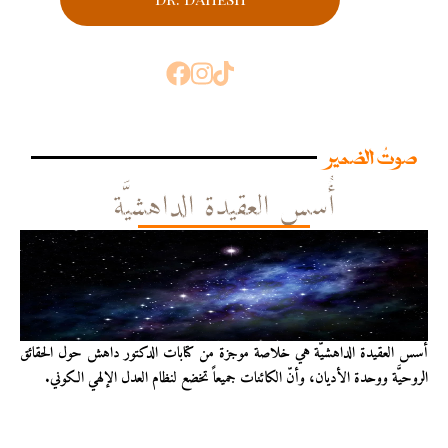
صوتُ الضمير
أُسس العقيدة الداهشيَّة
أُسس العقيدة الداهشيّة هي خلاصة موجزة من كتابات الدكتور داهش حول الحقائق
الروحيَّة ووحدة الأديان، وأنّ الكائنات جميعاً تخضع لنظام العدل الإلهي الكوني.