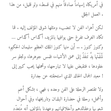
في أمريكا، إسهاماً صادقاً منهم في قسط، ولو قليل، من هذا
العمل الجلل .
لكن أهراء الفن لا تنضب، ومثلها شوق المؤلف إليه . فما
تكاد الغرف تفرغ حتى يوافيها بالمزيد. أكداس أكداس …
وكنوز كنوز . .. أين منها كنوز الملك العظيم سليمان الحكيم،
لَمْلَمَتْها يدٌ تَنفَذُ إلى عمق الأشياء، تلمس جوهرها، وتجلو سر
خلودها ، فتقبض عليها لا تبارحها، وتحملها يحب كبير إلى
معبد الجمال الخالد الذي استحقته عن جدارة !
ولا تقتصر الرحلة على الفن وحده ؛ فهي ، بشكل أعم
وأشمل، رحلة في حضارة البلدان وتاريخها، وفي أحوال
شعوبها وعقائدهم وأخلاقياتهم وعهدنا بالمؤلف أنه مُتعدّد