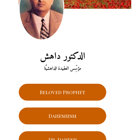
الدكتور داهش
مؤسِّس العقيدة الداهشيَّة
Beloved Prophet
Daheshism
Dr. Dahesh