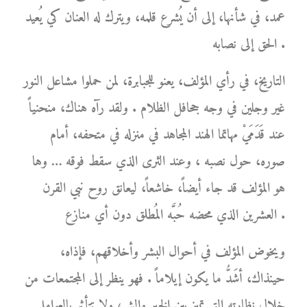
عمد، في شأنها، إلى أن يُشرع قلمه، ويترك له العنان كي يُعيد
الحق إلى نصابه .
التاريخ، في رأي المؤلف، يعنو للجبابرة، لمن حملوا مشاعل النور
غير وجلين في وجه جحافل الظلام . ولقد رآه هناك، منحنياً
عند قَدَمَيْ مهاتما الهند المجاهد في منزله في متحفه، أمام
صوره، حول نصبه ، وعند الثرى الذي سقط فوقه … وها
هو المؤلف قد جاء أيضاً، خاشعاً، ليعانق روح نبي القرن
العشرين الذي محضه حُبَّه المُطلق دون أي منازع .
ويخوض المؤلف في أحوال البشر وأخلاقهم، فإذاه،
حينذاك، أشَدُّ ما يكون إيلاماً . فهو ينظر إلى المجتمعات من
خلال نظارته التي تميز بين الخير والشر، ولا تتأثر بالعوامل