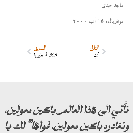
ماجد مهدي
مونتریال، 16 آب ۲۰۰۰
التالي
السابق
أنتِ
فتنتكِ أسطورية
نأتي الى هذا العالم باكين معولين،
ونغادره باكين معولين. فواها” لك يا