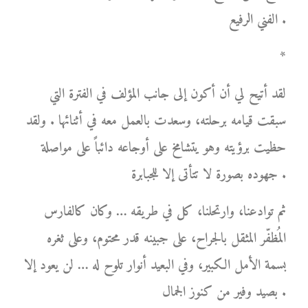
الفني الرفيع .
*
لقد أتيح لي أن أكون إلى جانب المؤلف في الفترة التي
سبقت قيامه برحلته، وسعدت بالعمل معه في أثنائها . ولقد
حظيت برؤيته وهو يتشامخ على أوجاعه دائباً على مواصلة
جهوده بصورة لا تتأتى إلا للجبابرة .
ثم توادعنا، وارتحلنا، كل في طريقه … وكان كالفارس
المُظفّر المثقل بالجراح، على جبينه قدر محتوم، وعلى ثغره
بسمة الأمل الكبير، وفي البعيد أنوار تلوح له … لن يعود إلا
بصيد وفير من كنوز الجمال .