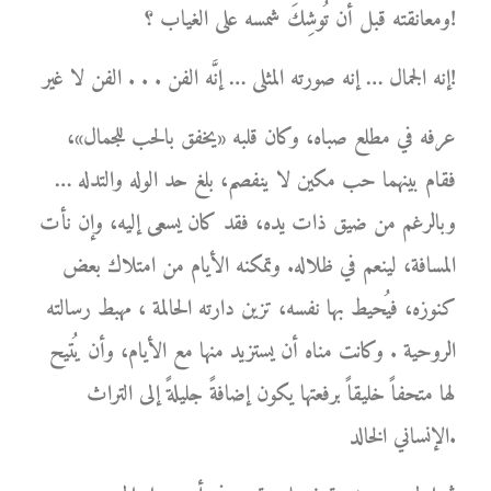
ومعانقته قبل أن تُوشِكَ شمسه على الغياب ؟!
إنه الجمال … إنه صورته المثلى … إنَّه الفن . . . الفن لا غير!
عرفه في مطلع صباه، وكان قلبه «يخفق بالحب للجمال»،
فقام بينهما حب مكين لا ينفصم، بلغ حد الوله والتدله …
وبالرغم من ضيق ذات يده، فقد كان يسعى إليه، وإن نأت
المسافة، لينعم في ظلاله. وتمكنه الأيام من امتلاك بعض
كنوزه، فيُحيط بها نفسه، تزين دارته الحالمة ، مهبط رسالته
الروحية . وكانت مناه أن يستزيد منها مع الأيام، وأن يُتيح
لها متحفاً خليقاً برفعتها يكون إضافةً جليلةً إلى التراث
الإنساني الخالد.