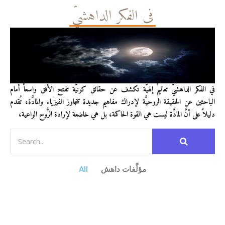
في الفكر الداهشيّ
في الفكر الداهشيّ تعاليمٌ إلهيَّة تكشف عن حقائق كونيَّة تفتح الأفق واسعاً أمام
الباحثين عن الحقيقة الروحيَّة لإدراك مفاهيم جديدة تتجاوز الفيزياء والمادَّة، تُقدم
دليلاً على أنَّ المادَّة ليست هي القوة الحاكمة، بل هي خاضعة لإرادة الرُّوح الواعية،
مؤلَّفات داهش
All