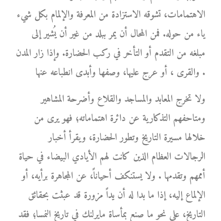
الاهتمامات، تشوقه الاستزادة من المعرفة والإلمام بكل شيء
ياء من حوله. فمن المحال أن يمر ببلد من غير أن يُشير إلى
مبلغه من التقدم أو التأخر في ركب الحضارة. وإذا زار المدن
والقرى ، أو عرج عليها، وصفها وأبدى انطباعه عنها .
ولا تخرج المعابد والمساجد والقلاع وأضرحة المشاهير
ومتاحفهم التذكارية عن دائرة اهتماماته؛ فهو يرى من
خلالها مسيرة التاريخ وتطور الحضارة، ويقرأ أخبار
الرجالات العظام الذين كانت لهم الأيادي البيضاء في حياة
أممهم وتقدمها . ولا يستنكف أحياناً، عن المجاهرة برأيه، أو
الإلماع إليه، إذا ما بدا له أن يداً مزورة قد عبثت بحقائق
التاريخ، على نحو ما صنع بمأساة مايرلنك في تاريخ النمسا؛ فقد