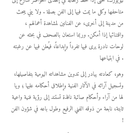
نيويورك، حتى إذا حط رحاله في إحدى الحواضر سارع إلى
متاحفها وكل ما يمت فيها إلى الفن بصلة . ولا يني يبحث
من مدينة إلى أخرى، عن الفنانين لمشاهدة أعمالهم ،
واقتنائها إذا أمكن. وربما استعان بالصحف في بحثه عن
لوحات نادرة يرى فيها تفرداً وإبداعاً، فيُعلن فيها عن رغبته
في ابتياعها .
وهو، كعادته يبادر إلى تدوين مشاهداته اليومية بتفاصيلها،
وتسجيل آرائه في الآثار الفنية وإطلاق أحكامه عليها ؛ ويا
لها من آراء وأحكام صائبة نافذة تستند إلى رؤية فنية واعية
ثابتة، نابعة من ذوقه الفني الرفيع وطول باعه في شؤون الفن
!