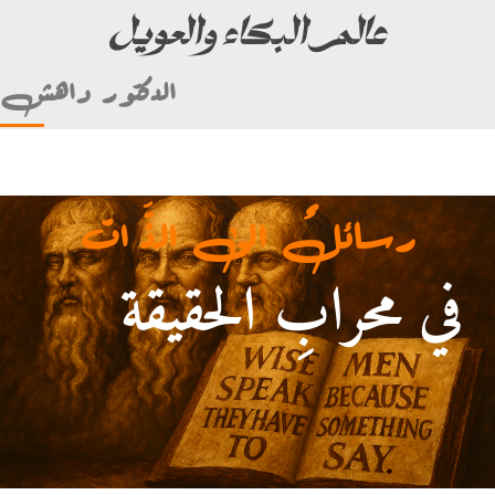
عالم البكاء والعويل
الدكتور داهش
رسائلٌ الى الذَّ ات
في محرابِ الحقيقة
أمام علي بن أبي طالب)