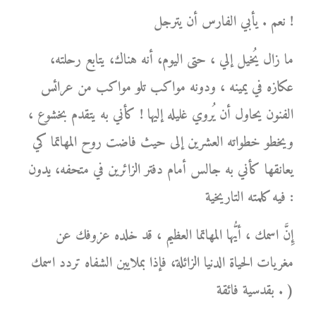
نعم . يأبي الفارس أن يترجل !
ما زال يُخيل إلي ، حتى اليوم، أنه هناك، يتابع رحلته،
عكازه في يمينه ، ودونه مواكب تلو مواكب من عرائس
الفنون يحاول أن يُروي غليله إليها ! كأني به يتقدم بخشوع ،
ويخطو خطواته العشرين إلى حيث فاضت روح المهاتما كي
يعانقها كأني به جالس أمام دفتر الزائرين في متحفه، يدون
فيه كلمته التاريخية :
إِنَّ اسمك ، أيُّها المهاتما العظيم ، قد خلده عزوفك عن
مغريات الحياة الدنيا الزائلة، فإذا بملايين الشفاه تردد اسمك
بقدسية فائقة . )