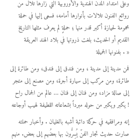
وعلى امتداد المدن الهندية والأوروبية التي زارها تلال من
روائع الفنون تلالات بأنوارها أمامه، فسعى إليها في حملة
محمومة لحيازة أكبر قدر منها ؛ حملةٍ لم يعرف مثلها التاريخ
القديم أو الحديث، بلغت ذروتها في بلاد الهند العريقة
بفنونها الجميلة . »
فمن مدينة إلى مدينة ، ومن فندق إلى فندق، ومن طائرة إلى
طائرة، ومن مركب إلى سيارة أجرة، ومن مصنع إلى متجر
إلى صالة مزاد، ومن فنان إلى فنان … عالم من الجمال راح
يكبر ويكبر من حوله مبرداً بشعاعاته اللطيفة لهيب أوجاعه !
إنه ومرافقيه في حركة دائبة أشبه بالغليان . وأخبار حملته
صارت حديث تجار الفنّ يُسِرُّون بها بعضُهم إلى بعض. منهم