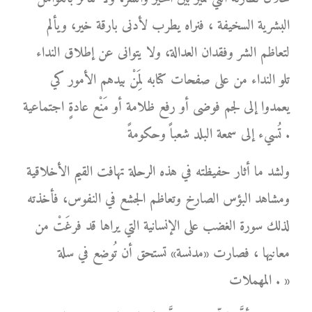
البشرية السخيفة ، فنراه يطرب لأدنى بارقة خير، ويألم
لتعاظم الشر وفقدان العدالة، ولا يتوانى عن إطلاق النداء
تلو النداء من على صفحات كتابه لِمَنْ بيدهم الأمور كي
يعمدوا إلى لجم فوضى أو رفع ظلامة أو مَنْع عادةٍ اجتماعية
تُسيء إلى سمعة البلد شعباً وحكومةً .
ولشد ما أثار حفيظته في هذه الرحلة تهافت القيم الأخلاقية
ومشاهد البؤس الصارخ وتعاظم الجشع في النفوس، فأخذته
لذلك سورة الغضب على الإنسانية التي يراها قد فرغَتْ من
معانيها ، فصارت «مدنسة» تستحق أن تُوضع في سلة
المهملات . »