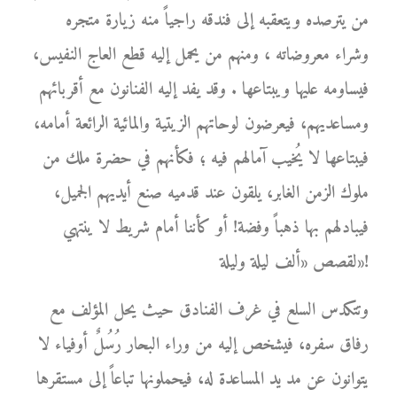
من يترصده ويتعقبه إلى فندقه راجياً منه زيارة متجره
وشراء معروضاته ، ومنهم من يحمل إليه قطع العاج النفيس،
فيساومه عليها ويبتاعها . وقد يفد إليه الفنانون مع أقربائهم
ومساعديهم، فيعرضون لوحاتهم الزيتية والمائية الرائعة أمامه،
فيبتاعها لا يُخيب آمالهم فيه ؛ فكأنهم في حضرة ملك من
ملوك الزمن الغابر، يلقون عند قدميه صنع أيديهم الجميل،
فيبادلهم بها ذهباً وفضة! أو كأننا أمام شريط لا ينتهي
لقصص «ألف ليلة وليلة»!
وتتكدس السلع في غرف الفنادق حيث يحل المؤلف مع
رفاق سفره، فيشخص إليه من وراء البحار رُسُلٌ أوفياء لا
يتوانون عن مد يد المساعدة له، فيحملونها تباعاً إلى مستقرها