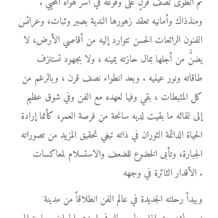
ثم انطوى نصف قرنٍ على وقوعه في أسر هواه المحيي .
ومنذذاك وأمانيه تعقد زهورها الندية بصبر وثبات، وعرائس
الفنون الرائعات الحسن تتوارد إليه من أقاصي الأرض، لا
يضنُّ من أجلها بمال حازته يمينه ، ولا بجهود تستنزف
طاقاته ونور عينيه . وبعد انطواء نصف قرن ، وبالرغم من
كل المثبطات ، بقي وفيا لعهده مع الفن وفي شوق عظيم
إلى لقائه ما بقيت لديه سانحة من فرصة العمر، كأنما إرادة
الحياة الدائمة الثوران في ذاته تبغي تحقيق المزيد من تصوراته
الجبارة، وتأبى الخضوع للضعف والاستسلام لمعاكسات
الأقدار الثائرة في وجهه .
ويبدأ رحلته الجديدة في عالم الفن انطلاقاً من مدينة