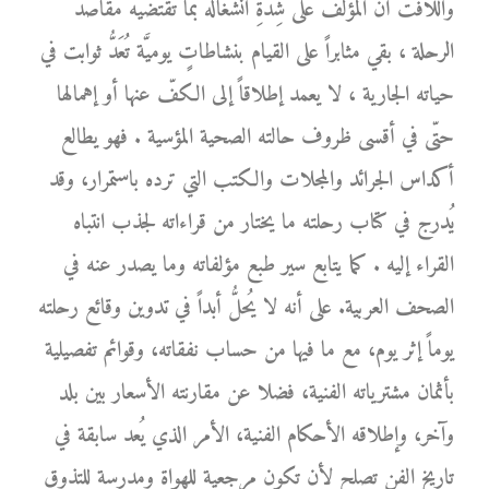
واللافت أنَّ المؤلّف على شِدَّةِ انشغاله بما تقتضيه مقاصد
الرحلة ، بقي مثابراً على القيام بنشاطاتٍ يوميَّة تُعَدُّ ثوابت في
حياته الجارية ، لا يعمد إطلاقاً إلى الكفّ عنها أو إهمالها
حتّى في أقسى ظروف حالته الصحية المؤسية . فهو يطالع
أكداس الجرائد والمجلات والكتب التي ترده باستمرار، وقد
يُدرج في كتاب رحلته ما يختار من قراءاته لجذب انتباه
القراء إليه . كما يتابع سير طبع مؤلفاته وما يصدر عنه في
الصحف العربية. على أنه لا يُحلُّ أبداً في تدوين وقائع رحلته
يوماً إثر يوم، مع ما فيها من حساب نفقاته، وقوائم تفصيلية
بأثمان مشترياته الفنية، فضلا عن مقارنته الأسعار بين بلد
وآخر، وإطلاقه الأحكام الفنية، الأمر الذي يُعد سابقة في
تاريخ الفن تصلح لأن تكون مرجعية للهواة ومدرسة للتذوق