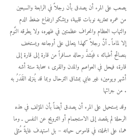
يصعب على المرء أن يصدق بأن رجلاً في الرابعة والسبعين
من عمره تعتريه نوبات قلبية، ويشكو ارتفاع ضغط الدم
والتهاب العظام وانحراف عظمتين في ظهره، ولا يطرقه النَّوم
إلا لماماً ـ أنَّ رجلاً كهذا يتعالى على أوجاعه ويستخف
بنصائح أطبائه ، فيَشدُّ رحاله مسافراً من قارة إلى قارة إلى
قارة، فيحل في العواصم والمدن والقرى ، سحابة ستة أشه
أشهر ويومين، غير عابي بمشاق الترحال وبما قد يُنزله القَدَرُ به
من جرائها .
وقد يستحيل على المرء أن يصدق أيضاً بأن المؤلف في هذه
الرحلة لم يقصد إلى الاستجمام أو الترويح عن النفس ـ وما
هما، على الجملة، في قاموس حياته – بل استهدف غايةً مُثلى