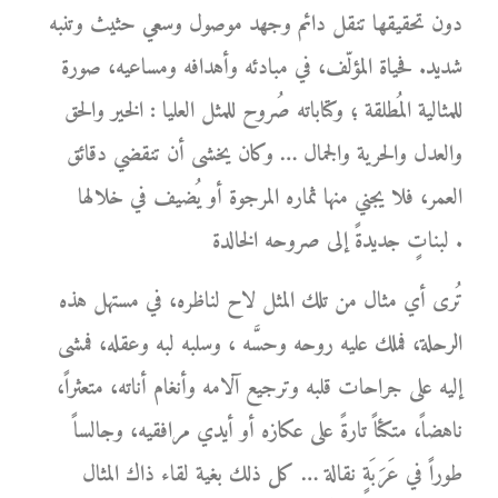
دون تحقيقها تنقل دائم وجهد موصول وسعي حثيث وتنبه
شديد. فحياة المؤلّف، في مبادئه وأهدافه ومساعيه، صورة
للمثالية المُطلقة ؛ وكتاباته صُروح للمثل العليا : الخير والحق
والعدل والحرية والجمال … وكان يخشى أن تنقضي دقائق
العمر، فلا يجني منها ثماره المرجوة أو يُضيف في خلالها
لبناتٍ جديدةً إلى صروحه الخالدة .
تُرى أي مثال من تلك المثل لاح لناظره، في مستهل هذه
الرحلة، فملك عليه روحه وحسَّه ، وسلبه لبه وعقله، فمشى
إليه على جراحات قلبه وترجيع آلامه وأنغام أناته، متعثراً،
ناهضاً، متكئاً تارةً على عكازه أو أيدي مرافقيه، وجالساً
طوراً في عَرَبَةٍ نقالة … كل ذلك بغية لقاء ذاك المثال