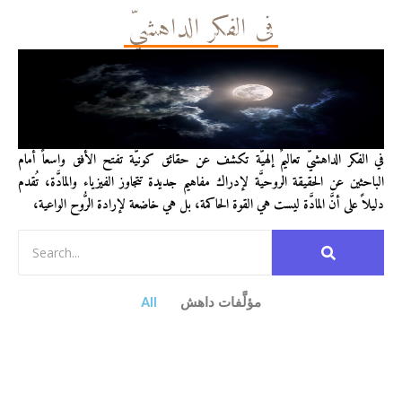
في الفكر الداهشيّ
في الفكر الداهشيّ تعاليمٌ إلهيَّة تكشف عن حقائق كونيَّة تفتح الأفق واسعاً أمام
الباحثين عن الحقيقة الروحيَّة لإدراك مفاهيم جديدة تتجاوز الفيزياء والمادَّة، تُقدم
دليلاً على أنَّ المادَّة ليست هي القوة الحاكمة، بل هي خاضعة لإرادة الرُّوح الواعية،
مؤلَّفات داهش
All