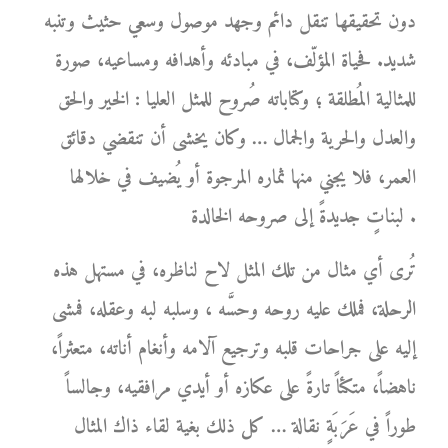
دون تحقيقها تنقل دائم وجهد موصول وسعي حثيث وتنبه
شديد. فحياة المؤلّف، في مبادئه وأهدافه ومساعيه، صورة
للمثالية المُطلقة ؛ وكتاباته صُروح للمثل العليا : الخير والحق
والعدل والحرية والجمال … وكان يخشى أن تنقضي دقائق
العمر، فلا يجني منها ثماره المرجوة أو يُضيف في خلالها
لبناتٍ جديدةً إلى صروحه الخالدة .
تُرى أي مثال من تلك المثل لاح لناظره، في مستهل هذه
الرحلة، فملك عليه روحه وحسَّه ، وسلبه لبه وعقله، فمشى
إليه على جراحات قلبه وترجيع آلامه وأنغام أناته، متعثراً،
ناهضاً، متكئاً تارةً على عكازه أو أيدي مرافقيه، وجالساً
طوراً في عَرَبَةٍ نقالة … كل ذلك بغية لقاء ذاك المثال