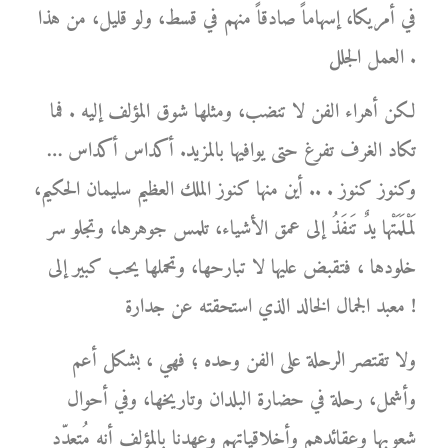
في أمريكا، إسهاماً صادقاً منهم في قسط، ولو قليل، من هذا
العمل الجلل .
لكن أهراء الفن لا تنضب، ومثلها شوق المؤلف إليه . فما
تكاد الغرف تفرغ حتى يوافيها بالمزيد. أكداس أكداس …
وكنوز كنوز . .. أين منها كنوز الملك العظيم سليمان الحكيم،
لَمْلَمَتْها يدٌ تَنفَذُ إلى عمق الأشياء، تلمس جوهرها، وتجلو سر
خلودها ، فتقبض عليها لا تبارحها، وتحملها يحب كبير إلى
معبد الجمال الخالد الذي استحقته عن جدارة !
ولا تقتصر الرحلة على الفن وحده ؛ فهي ، بشكل أعم
وأشمل، رحلة في حضارة البلدان وتاريخها، وفي أحوال
شعوبها وعقائدهم وأخلاقياتهم وعهدنا بالمؤلف أنه مُتعدّد