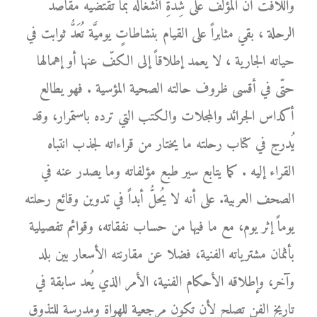
واللافت أنَّ المؤلّف على شِدَّةِ انشغاله بما تقتضيه مقاصد
الرحلة ، بقي مثابراً على القيام بنشاطاتٍ يوميَّة تُعَدُّ ثوابت في
حياته الجارية ، لا يعمد إطلاقاً إلى الكفّ عنها أو إهمالها
حتّى في أقسى ظروف حالته الصحية المؤسية . فهو يطالع
أكداس الجرائد والمجلات والكتب التي ترده باستمرار، وقد
يُدرج في كتاب رحلته ما يختار من قراءاته لجذب انتباه
القراء إليه . كما يتابع سير طبع مؤلفاته وما يصدر عنه في
الصحف العربية. على أنه لا يُحلُّ أبداً في تدوين وقائع رحلته
يوماً إثر يوم، مع ما فيها من حساب نفقاته، وقوائم تفصيلية
بأثمان مشترياته الفنية، فضلا عن مقارنته الأسعار بين بلد
وآخر، وإطلاقه الأحكام الفنية، الأمر الذي يُعد سابقة في
تاريخ الفن تصلح لأن تكون مرجعية للهواة ومدرسة للتذوق