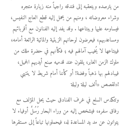
من يترصده ويتعقبه إلى فندقه راجياً منه زيارة متجره
وشراء معروضاته ، ومنهم من يحمل إليه قطع العاج النفيس،
فيساومه عليها ويبتاعها . وقد يفد إليه الفنانون مع أقربائهم
ومساعديهم، فيعرضون لوحاتهم الزيتية والمائية الرائعة أمامه،
فيبتاعها لا يُخيب آمالهم فيه ؛ فكأنهم في حضرة ملك من
ملوك الزمن الغابر، يلقون عند قدميه صنع أيديهم الجميل،
فيبادلهم بها ذهباً وفضة! أو كأننا أمام شريط لا ينتهي
لقصص «ألف ليلة وليلة»!
وتتكدس السلع في غرف الفنادق حيث يحل المؤلف مع
رفاق سفره، فيشخص إليه من وراء البحار رُسُلٌ أوفياء لا
يتوانون عن مد يد المساعدة له، فيحملونها تباعاً إلى مستقرها