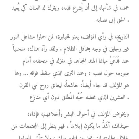
عمد، في شأنها، إلى أن يُشرع قلمه، ويترك له العنان كي يُعيد
الحق إلى نصابه .
التاريخ، في رأي المؤلف، يعنو للجبابرة، لمن حملوا مشاعل النور
غير وجلين في وجه جحافل الظلام . ولقد رآه هناك، منحنياً
عند قَدَمَيْ مهاتما الهند المجاهد في منزله في متحفه، أمام
صوره، حول نصبه ، وعند الثرى الذي سقط فوقه … وها
هو المؤلف قد جاء أيضاً، خاشعاً، ليعانق روح نبي القرن
العشرين الذي محضه حُبَّه المُطلق دون أي منازع .
ويخوض المؤلف في أحوال البشر وأخلاقهم، فإذاه،
حينذاك، أشَدُّ ما يكون إيلاماً . فهو ينظر إلى المجتمعات من
خلال نظارته التي تميز بين الخير والشر، ولا تتأثر بالعوامل