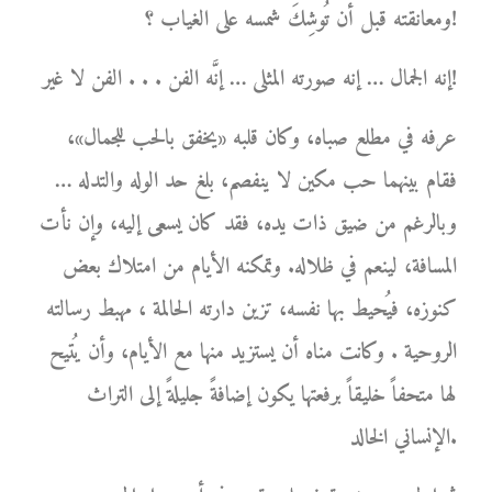
ومعانقته قبل أن تُوشِكَ شمسه على الغياب ؟!
إنه الجمال … إنه صورته المثلى … إنَّه الفن . . . الفن لا غير!
عرفه في مطلع صباه، وكان قلبه «يخفق بالحب للجمال»،
فقام بينهما حب مكين لا ينفصم، بلغ حد الوله والتدله …
وبالرغم من ضيق ذات يده، فقد كان يسعى إليه، وإن نأت
المسافة، لينعم في ظلاله. وتمكنه الأيام من امتلاك بعض
كنوزه، فيُحيط بها نفسه، تزين دارته الحالمة ، مهبط رسالته
الروحية . وكانت مناه أن يستزيد منها مع الأيام، وأن يُتيح
لها متحفاً خليقاً برفعتها يكون إضافةً جليلةً إلى التراث
الإنساني الخالد.