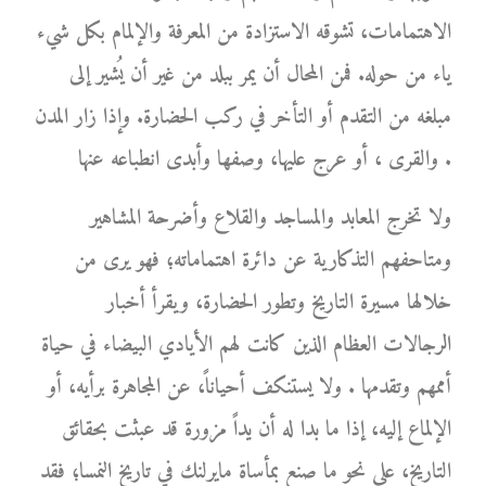
الاهتمامات، تشوقه الاستزادة من المعرفة والإلمام بكل شيء
ياء من حوله. فمن المحال أن يمر ببلد من غير أن يُشير إلى
مبلغه من التقدم أو التأخر في ركب الحضارة. وإذا زار المدن
والقرى ، أو عرج عليها، وصفها وأبدى انطباعه عنها .
ولا تخرج المعابد والمساجد والقلاع وأضرحة المشاهير
ومتاحفهم التذكارية عن دائرة اهتماماته؛ فهو يرى من
خلالها مسيرة التاريخ وتطور الحضارة، ويقرأ أخبار
الرجالات العظام الذين كانت لهم الأيادي البيضاء في حياة
أممهم وتقدمها . ولا يستنكف أحياناً، عن المجاهرة برأيه، أو
الإلماع إليه، إذا ما بدا له أن يداً مزورة قد عبثت بحقائق
التاريخ، على نحو ما صنع بمأساة مايرلنك في تاريخ النمسا؛ فقد