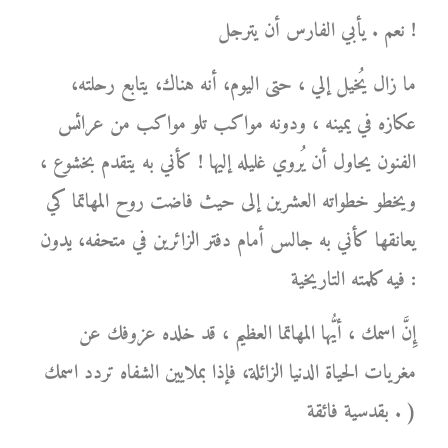
نعم . يأبي الفارس أن يترجل !
ما زال يُخيل إلي ، حتى اليوم، أنه هناك، يتابع رحلته،
عكازه في يمينه ، ودونه مواكب تلو مواكب من عرائس
الفنون يحاول أن يُروي غليله إليها ! كأني به يتقدم بخشوع ،
ويخطو خطواته العشرين إلى حيث فاضت روح المهاتما كي
يعانقها كأني به جالس أمام دفتر الزائرين في متحفه، يدون
فيه كلمته التاريخية :
إِنَّ اسمك ، أيُّها المهاتما العظيم ، قد خلده عزوفك عن
مغريات الحياة الدنيا الزائلة، فإذا بملايين الشفاه تردد اسمك
بقدسية فائقة . )