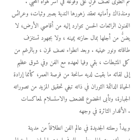
ثم انطوى نصف قرنٍ على وقوعه في أسر هواه المحيي .
ومنذذاك وأمانيه تعقد زهورها الندية بصبر وثبات، وعرائس
الفنون الرائعات الحسن تتوارد إليه من أقاصي الأرض، لا
يضنُّ من أجلها بمال حازته يمينه ، ولا بجهود تستنزف
طاقاته ونور عينيه . وبعد انطواء نصف قرن ، وبالرغم من
كل المثبطات ، بقي وفيا لعهده مع الفن وفي شوق عظيم
إلى لقائه ما بقيت لديه سانحة من فرصة العمر، كأنما إرادة
الحياة الدائمة الثوران في ذاته تبغي تحقيق المزيد من تصوراته
الجبارة، وتأبى الخضوع للضعف والاستسلام لمعاكسات
الأقدار الثائرة في وجهه .
ويبدأ رحلته الجديدة في عالم الفن انطلاقاً من مدينة