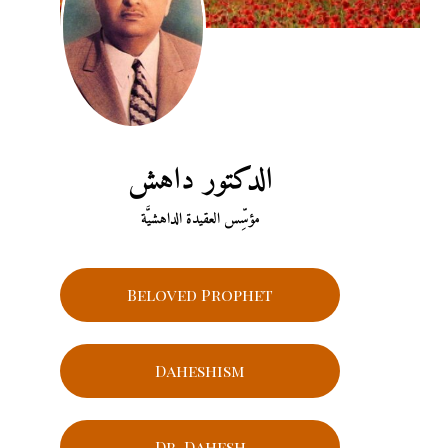
الدكتور داهش
مؤسِّس العقيدة الداهشيَّة
Beloved Prophet
Daheshism
Dr. Dahesh