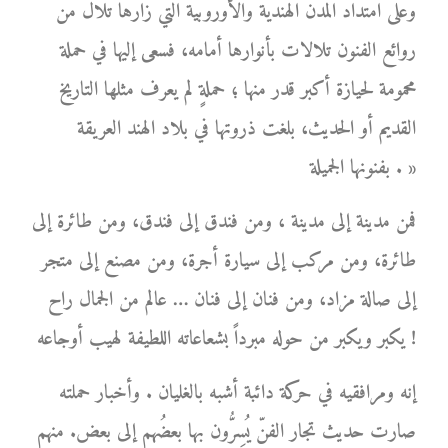
وعلى امتداد المدن الهندية والأوروبية التي زارها تلال من
روائع الفنون تلالات بأنوارها أمامه، فسعى إليها في حملة
محمومة لحيازة أكبر قدر منها ؛ حملةٍ لم يعرف مثلها التاريخ
القديم أو الحديث، بلغت ذروتها في بلاد الهند العريقة
بفنونها الجميلة . »
فمن مدينة إلى مدينة ، ومن فندق إلى فندق، ومن طائرة إلى
طائرة، ومن مركب إلى سيارة أجرة، ومن مصنع إلى متجر
إلى صالة مزاد، ومن فنان إلى فنان … عالم من الجمال راح
يكبر ويكبر من حوله مبرداً بشعاعاته اللطيفة لهيب أوجاعه !
إنه ومرافقيه في حركة دائبة أشبه بالغليان . وأخبار حملته
صارت حديث تجار الفنّ يُسِرُّون بها بعضُهم إلى بعض. منهم