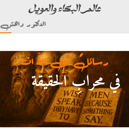
عالم البكاء والعويل
الدكتور داهش
رسائلٌ الى الذَّ ات
في محرابِ الحقيقة
لأمام علي بن أبي طالب)