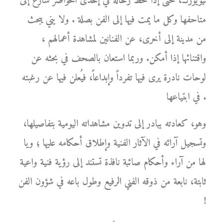
نيويورك، حتى إذا حط رحاله في إحدى الحواضر سارع إلى
متاحفها وكل ما يمت فيها إلى الفن بصلة . ولا يني يبحث
من مدينة إلى أخرى، عن الفنانين لمشاهدة أعمالهم ،
واقتنائها إذا أمكن. وربما استعان بالصحف في بحثه عن
لوحات نادرة يرى فيها تفرداً وإبداعاً، فيُعلن فيها عن رغبته
في ابتياعها .
وهو، كعادته يبادر إلى تدوين مشاهداته اليومية بتفاصيلها،
وتسجيل آرائه في الآثار الفنية وإطلاق أحكامه عليها ؛ ويا
لها من آراء وأحكام صائبة نافذة تستند إلى رؤية فنية واعية
ثابتة، نابعة من ذوقه الفني الرفيع وطول باعه في شؤون الفن
!