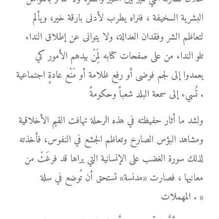
البشرية السخيفة ، فنراه يطرب لأدنى بارقة خير، ويألم
لتعاظم الشر وفقدان العدالة، ولا يتوانى عن إطلاق النداء
تلو النداء من على صفحات كتابه لِمَنْ بيدهم الأمور كي
يعمدوا إلى لجم فوضى أو رفع ظلامة أو مَنْع عادةٍ اجتماعية
تُسيء إلى سمعة البلد شعباً وحكومةً .
ولشد ما أثار حفيظته في هذه الرحلة تهافت القيم الأخلاقية
ومشاهد البؤس الصارخ وتعاظم الجشع في النفوس، فأخذته
لذلك سورة الغضب على الإنسانية التي يراها قد فرغَتْ من
معانيها ، فصارت «مدنسة» تستحق أن تُوضع في سلة
المهملات . »