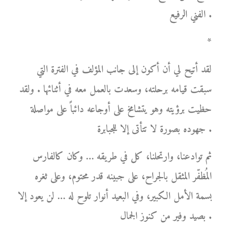
الفني الرفيع .
*
لقد أتيح لي أن أكون إلى جانب المؤلف في الفترة التي
سبقت قيامه برحلته، وسعدت بالعمل معه في أثنائها . ولقد
حظيت برؤيته وهو يتشامخ على أوجاعه دائباً على مواصلة
جهوده بصورة لا تتأتى إلا للجبابرة .
ثم توادعنا، وارتحلنا، كل في طريقه … وكان كالفارس
المُظفّر المثقل بالجراح، على جبينه قدر محتوم، وعلى ثغره
بسمة الأمل الكبير، وفي البعيد أنوار تلوح له … لن يعود إلا
بصيد وفير من كنوز الجمال .