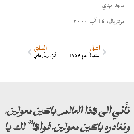
ماجد مهدي
مونتریال، 16 آب ۲۰۰۰
التالي
السابق
استقبالُ عام 1959
أنتِ ربةُ إلهامي
نأتي الى هذا العالم باكين معولين،
ونغادره باكين معولين. فواها” لك يا