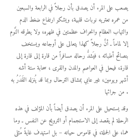
يصعب على المرء أن يصدق بأن رجلاً في الرابعة والسبعين
من عمره تعتريه نوبات قلبية، ويشكو ارتفاع ضغط الدم
والتهاب العظام وانحراف عظمتين في ظهره، ولا يطرقه النَّوم
إلا لماماً ـ أنَّ رجلاً كهذا يتعالى على أوجاعه ويستخف
بنصائح أطبائه ، فيَشدُّ رحاله مسافراً من قارة إلى قارة إلى
قارة، فيحل في العواصم والمدن والقرى ، سحابة ستة أشه
أشهر ويومين، غير عابي بمشاق الترحال وبما قد يُنزله القَدَرُ به
من جرائها .
وقد يستحيل على المرء أن يصدق أيضاً بأن المؤلف في هذه
الرحلة لم يقصد إلى الاستجمام أو الترويح عن النفس ـ وما
هما، على الجملة، في قاموس حياته – بل استهدف غايةً مُثلى