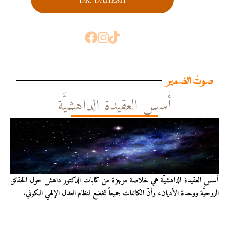
صوتُ الضمير
أُسس العقيدة الداهشيَّة
أُسس العقيدة الداهشيّة هي خلاصة موجزة من كتابات الدكتور داهش حول الحقائق
الروحيَّة ووحدة الأديان، وأنّ الكائنات جميعاً تخضع لنظام العدل الإلهي الكوني.