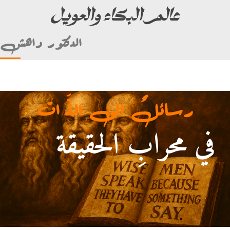
عالم البكاء والعويل
الدكتور داهش
رسائلٌ الى الذَّ ات
في محرابِ الحقيقة
أمام علي بن أبي طالب)