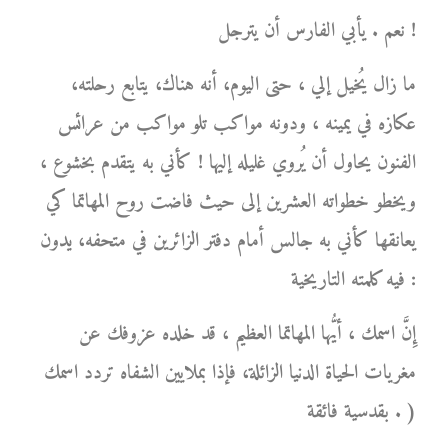
نعم . يأبي الفارس أن يترجل !
ما زال يُخيل إلي ، حتى اليوم، أنه هناك، يتابع رحلته،
عكازه في يمينه ، ودونه مواكب تلو مواكب من عرائس
الفنون يحاول أن يُروي غليله إليها ! كأني به يتقدم بخشوع ،
ويخطو خطواته العشرين إلى حيث فاضت روح المهاتما كي
يعانقها كأني به جالس أمام دفتر الزائرين في متحفه، يدون
فيه كلمته التاريخية :
إِنَّ اسمك ، أيُّها المهاتما العظيم ، قد خلده عزوفك عن
مغريات الحياة الدنيا الزائلة، فإذا بملايين الشفاه تردد اسمك
بقدسية فائقة . )