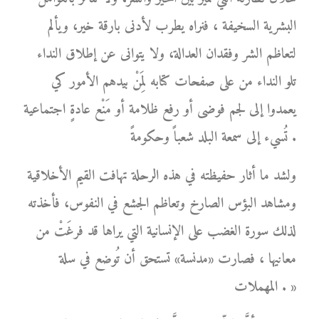
البشرية السخيفة ، فنراه يطرب لأدنى بارقة خير، ويألم
لتعاظم الشر وفقدان العدالة، ولا يتوانى عن إطلاق النداء
تلو النداء من على صفحات كتابه لِمَنْ بيدهم الأمور كي
يعمدوا إلى لجم فوضى أو رفع ظلامة أو مَنْع عادةٍ اجتماعية
تُسيء إلى سمعة البلد شعباً وحكومةً .
ولشد ما أثار حفيظته في هذه الرحلة تهافت القيم الأخلاقية
ومشاهد البؤس الصارخ وتعاظم الجشع في النفوس، فأخذته
لذلك سورة الغضب على الإنسانية التي يراها قد فرغَتْ من
معانيها ، فصارت «مدنسة» تستحق أن تُوضع في سلة
المهملات . »