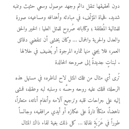
دون تحقيقها تنقل دائم وجهد موصول وسعي حثيث وتنبه
شديد. فحياة المؤلّف، في مبادئه وأهدافه ومساعيه، صورة
للمثالية المُطلقة ؛ وكتاباته صُروح للمثل العليا : الخير والحق
والعدل والحرية والجمال … وكان يخشى أن تنقضي دقائق
العمر، فلا يجني منها ثماره المرجوة أو يُضيف في خلالها
لبناتٍ جديدةً إلى صروحه الخالدة .
تُرى أي مثال من تلك المثل لاح لناظره، في مستهل هذه
الرحلة، فملك عليه روحه وحسَّه ، وسلبه لبه وعقله، فمشى
إليه على جراحات قلبه وترجيع آلامه وأنغام أناته، متعثراً،
ناهضاً، متكئاً تارةً على عكازه أو أيدي مرافقيه، وجالساً
طوراً في عَرَبَةٍ نقالة … كل ذلك بغية لقاء ذاك المثال