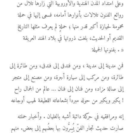
وعلى امتداد المدن الهندية والأوروبية التي زارها تلال من
روائع الفنون تلالات بأنوارها أمامه، فسعى إليها في حملة
محمومة لحيازة أكبر قدر منها ؛ حملةٍ لم يعرف مثلها التاريخ
القديم أو الحديث، بلغت ذروتها في بلاد الهند العريقة
بفنونها الجميلة . »
فمن مدينة إلى مدينة ، ومن فندق إلى فندق، ومن طائرة إلى
طائرة، ومن مركب إلى سيارة أجرة، ومن مصنع إلى متجر
إلى صالة مزاد، ومن فنان إلى فنان … عالم من الجمال راح
يكبر ويكبر من حوله مبرداً بشعاعاته اللطيفة لهيب أوجاعه !
إنه ومرافقيه في حركة دائبة أشبه بالغليان . وأخبار حملته
صارت حديث تجار الفنّ يُسِرُّون بها بعضُهم إلى بعض. منهم