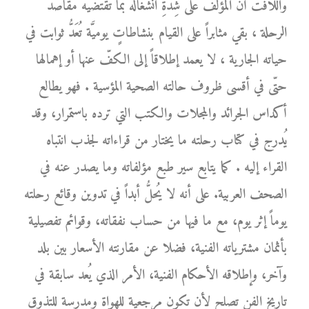
واللافت أنَّ المؤلّف على شِدَّةِ انشغاله بما تقتضيه مقاصد
الرحلة ، بقي مثابراً على القيام بنشاطاتٍ يوميَّة تُعَدُّ ثوابت في
حياته الجارية ، لا يعمد إطلاقاً إلى الكفّ عنها أو إهمالها
حتّى في أقسى ظروف حالته الصحية المؤسية . فهو يطالع
أكداس الجرائد والمجلات والكتب التي ترده باستمرار، وقد
يُدرج في كتاب رحلته ما يختار من قراءاته لجذب انتباه
القراء إليه . كما يتابع سير طبع مؤلفاته وما يصدر عنه في
الصحف العربية. على أنه لا يُحلُّ أبداً في تدوين وقائع رحلته
يوماً إثر يوم، مع ما فيها من حساب نفقاته، وقوائم تفصيلية
بأثمان مشترياته الفنية، فضلا عن مقارنته الأسعار بين بلد
وآخر، وإطلاقه الأحكام الفنية، الأمر الذي يُعد سابقة في
تاريخ الفن تصلح لأن تكون مرجعية للهواة ومدرسة للتذوق