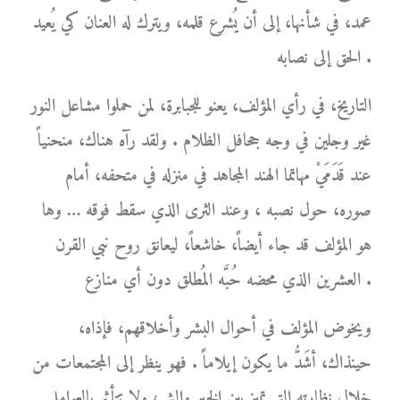
عمد، في شأنها، إلى أن يُشرع قلمه، ويترك له العنان كي يُعيد
الحق إلى نصابه .
التاريخ، في رأي المؤلف، يعنو للجبابرة، لمن حملوا مشاعل النور
غير وجلين في وجه جحافل الظلام . ولقد رآه هناك، منحنياً
عند قَدَمَيْ مهاتما الهند المجاهد في منزله في متحفه، أمام
صوره، حول نصبه ، وعند الثرى الذي سقط فوقه … وها
هو المؤلف قد جاء أيضاً، خاشعاً، ليعانق روح نبي القرن
العشرين الذي محضه حُبَّه المُطلق دون أي منازع .
ويخوض المؤلف في أحوال البشر وأخلاقهم، فإذاه،
حينذاك، أشَدُّ ما يكون إيلاماً . فهو ينظر إلى المجتمعات من
خلال نظارته التي تميز بين الخير والشر، ولا تتأثر بالعوامل