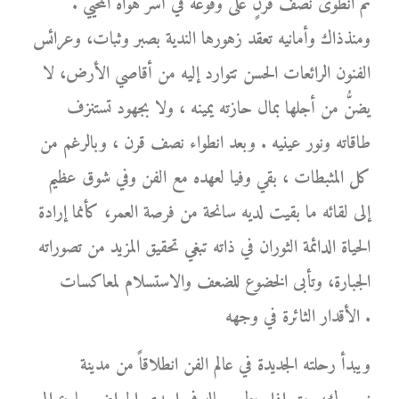
ثم انطوى نصف قرنٍ على وقوعه في أسر هواه المحيي .
ومنذذاك وأمانيه تعقد زهورها الندية بصبر وثبات، وعرائس
الفنون الرائعات الحسن تتوارد إليه من أقاصي الأرض، لا
يضنُّ من أجلها بمال حازته يمينه ، ولا بجهود تستنزف
طاقاته ونور عينيه . وبعد انطواء نصف قرن ، وبالرغم من
كل المثبطات ، بقي وفيا لعهده مع الفن وفي شوق عظيم
إلى لقائه ما بقيت لديه سانحة من فرصة العمر، كأنما إرادة
الحياة الدائمة الثوران في ذاته تبغي تحقيق المزيد من تصوراته
الجبارة، وتأبى الخضوع للضعف والاستسلام لمعاكسات
الأقدار الثائرة في وجهه .
ويبدأ رحلته الجديدة في عالم الفن انطلاقاً من مدينة