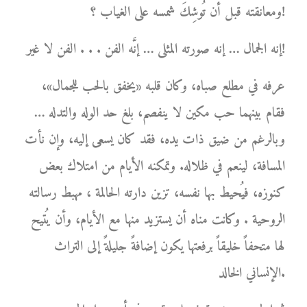
ومعانقته قبل أن تُوشِكَ شمسه على الغياب ؟!
إنه الجمال … إنه صورته المثلى … إنَّه الفن . . . الفن لا غير!
عرفه في مطلع صباه، وكان قلبه «يخفق بالحب للجمال»،
فقام بينهما حب مكين لا ينفصم، بلغ حد الوله والتدله …
وبالرغم من ضيق ذات يده، فقد كان يسعى إليه، وإن نأت
المسافة، لينعم في ظلاله. وتمكنه الأيام من امتلاك بعض
كنوزه، فيُحيط بها نفسه، تزين دارته الحالمة ، مهبط رسالته
الروحية . وكانت مناه أن يستزيد منها مع الأيام، وأن يُتيح
لها متحفاً خليقاً برفعتها يكون إضافةً جليلةً إلى التراث
الإنساني الخالد.