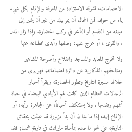
الاهتمامات، تشوقه الاستزادة من المعرفة والإلمام بكل شيء
ياء من حوله. فمن المحال أن يمر ببلد من غير أن يُشير إلى
مبلغه من التقدم أو التأخر في ركب الحضارة. وإذا زار المدن
والقرى ، أو عرج عليها، وصفها وأبدى انطباعه عنها .
ولا تخرج المعابد والمساجد والقلاع وأضرحة المشاهير
ومتاحفهم التذكارية عن دائرة اهتماماته؛ فهو يرى من
خلالها مسيرة التاريخ وتطور الحضارة، ويقرأ أخبار
الرجالات العظام الذين كانت لهم الأيادي البيضاء في حياة
أممهم وتقدمها . ولا يستنكف أحياناً، عن المجاهرة برأيه، أو
الإلماع إليه، إذا ما بدا له أن يداً مزورة قد عبثت بحقائق
التاريخ، على نحو ما صنع بمأساة مايرلنك في تاريخ النمسا؛ فقد