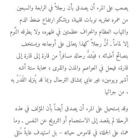
يصعب على المرء أن يصدق بأن رجلاً في الرابعة والسبعين
من عمره تعتريه نوبات قلبية، ويشكو ارتفاع ضغط الدم
والتهاب العظام وانحراف عظمتين في ظهره، ولا يطرقه النَّوم
إلا لماماً ـ أنَّ رجلاً كهذا يتعالى على أوجاعه ويستخف
بنصائح أطبائه ، فيَشدُّ رحاله مسافراً من قارة إلى قارة إلى
قارة، فيحل في العواصم والمدن والقرى ، سحابة ستة أشه
أشهر ويومين، غير عابي بمشاق الترحال وبما قد يُنزله القَدَرُ به
من جرائها .
وقد يستحيل على المرء أن يصدق أيضاً بأن المؤلف في هذه
الرحلة لم يقصد إلى الاستجمام أو الترويح عن النفس ـ وما
هما، على الجملة، في قاموس حياته – بل استهدف غايةً مُثلى