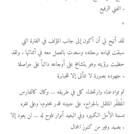
الفني الرفيع .
*
لقد أتيح لي أن أكون إلى جانب المؤلف في الفترة التي
سبقت قيامه برحلته، وسعدت بالعمل معه في أثنائها . ولقد
حظيت برؤيته وهو يتشامخ على أوجاعه دائباً على مواصلة
جهوده بصورة لا تتأتى إلا للجبابرة .
ثم توادعنا، وارتحلنا، كل في طريقه … وكان كالفارس
المُظفّر المثقل بالجراح، على جبينه قدر محتوم، وعلى ثغره
بسمة الأمل الكبير، وفي البعيد أنوار تلوح له … لن يعود إلا
بصيد وفير من كنوز الجمال .