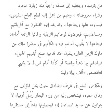
من يترصده ويتعقبه إلى فندقه راجياً منه زيارة متجره
وشراء معروضاته ، ومنهم من يحمل إليه قطع العاج النفيس،
فيساومه عليها ويبتاعها . وقد يفد إليه الفنانون مع أقربائهم
ومساعديهم، فيعرضون لوحاتهم الزيتية والمائية الرائعة أمامه،
فيبتاعها لا يُخيب آمالهم فيه ؛ فكأنهم في حضرة ملك من
ملوك الزمن الغابر، يلقون عند قدميه صنع أيديهم الجميل،
فيبادلهم بها ذهباً وفضة! أو كأننا أمام شريط لا ينتهي
لقصص «ألف ليلة وليلة»!
وتتكدس السلع في غرف الفنادق حيث يحل المؤلف مع
رفاق سفره، فيشخص إليه من وراء البحار رُسُلٌ أوفياء لا
يتوانون عن مد يد المساعدة له، فيحملونها تباعاً إلى مستقرها