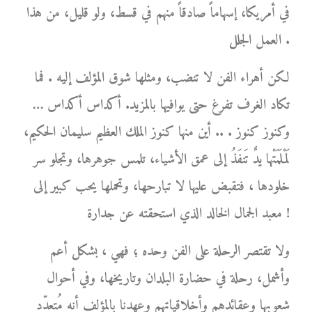
في أمريكا، إسهاماً صادقاً منهم في قسط، ولو قليل، من هذا
العمل الجلل .
لكن أهراء الفن لا تنضب، ومثلها شوق المؤلف إليه . فما
تكاد الغرف تفرغ حتى يوافيها بالمزيد. أكداس أكداس …
وكنوز كنوز . .. أين منها كنوز الملك العظيم سليمان الحكيم،
لَمْلَمَتْها يدٌ تَنفَذُ إلى عمق الأشياء، تلمس جوهرها، وتجلو سر
خلودها ، فتقبض عليها لا تبارحها، وتحملها يحب كبير إلى
معبد الجمال الخالد الذي استحقته عن جدارة !
ولا تقتصر الرحلة على الفن وحده ؛ فهي ، بشكل أعم
وأشمل، رحلة في حضارة البلدان وتاريخها، وفي أحوال
شعوبها وعقائدهم وأخلاقياتهم وعهدنا بالمؤلف أنه مُتعدّد