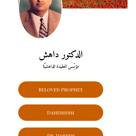
الدكتور داهش
مؤسِّس العقيدة الداهشيَّة
Beloved Prophet
Daheshism
Dr. Dahesh