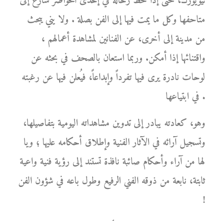
نيويورك، حتى إذا حط رحاله في إحدى الحواضر سارع إلى
متاحفها وكل ما يمت فيها إلى الفن بصلة . ولا يني يبحث
من مدينة إلى أخرى، عن الفنانين لمشاهدة أعمالهم ،
واقتنائها إذا أمكن. وربما استعان بالصحف في بحثه عن
لوحات نادرة يرى فيها تفرداً وإبداعاً، فيُعلن فيها عن رغبته
في ابتياعها .
وهو، كعادته يبادر إلى تدوين مشاهداته اليومية بتفاصيلها،
وتسجيل آرائه في الآثار الفنية وإطلاق أحكامه عليها ؛ ويا
لها من آراء وأحكام صائبة نافذة تستند إلى رؤية فنية واعية
ثابتة، نابعة من ذوقه الفني الرفيع وطول باعه في شؤون الفن
!