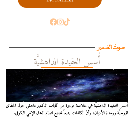
صوتُ الضمير
أُسس العقيدة الداهشيَّة
أُسس العقيدة الداهشيّة هي خلاصة موجزة من كتابات الدكتور داهش حول الحقائق
الروحيَّة ووحدة الأديان، وأنّ الكائنات جميعاً تخضع لنظام العدل الإلهي الكوني.