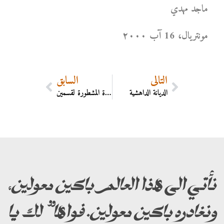
ماجد مهدي
مونتریال، 16 آب ۲۰۰۰
التالي
السابق
الديانة الداهشية
الشجرة المشطورة لقسمين
نأتي الى هذا العالم باكين معولين،
ونغادره باكين معولين. فواها” لك يا