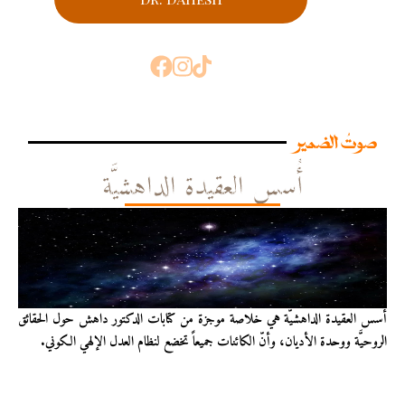
صوتُ الضمير
أُسس العقيدة الداهشيَّة
أُسس العقيدة الداهشيّة هي خلاصة موجزة من كتابات الدكتور داهش حول الحقائق
الروحيَّة ووحدة الأديان، وأنّ الكائنات جميعاً تخضع لنظام العدل الإلهي الكوني.