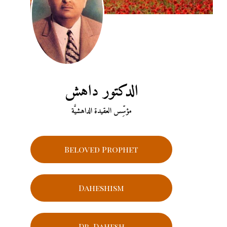
الدكتور داهش
مؤسِّس العقيدة الداهشيَّة
Beloved Prophet
Daheshism
Dr. Dahesh