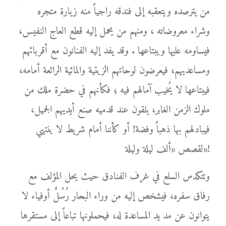
من يترصده ويتعقبه إلى فندقه راجياً منه زيارة متجره
وشراء معروضاته ، ومنهم من يحمل إليه قطع العاج النفيس،
فيساومه عليها ويبتاعها . وقد يفد إليه الفنانون مع أقربائهم
ومساعديهم، فيعرضون لوحاتهم الزيتية والمائية الرائعة أمامه،
فيبتاعها لا يُخيب آمالهم فيه ؛ فكأنهم في حضرة ملك من
ملوك الزمن الغابر، يلقون عند قدميه صنع أيديهم الجميل،
فيبادلهم بها ذهباً وفضة! أو كأننا أمام شريط لا ينتهي
لقصص «ألف ليلة وليلة»!
وتتكدس السلع في غرف الفنادق حيث يحل المؤلف مع
رفاق سفره، فيشخص إليه من وراء البحار رُسُلٌ أوفياء لا
يتوانون عن مد يد المساعدة له، فيحملونها تباعاً إلى مستقرها