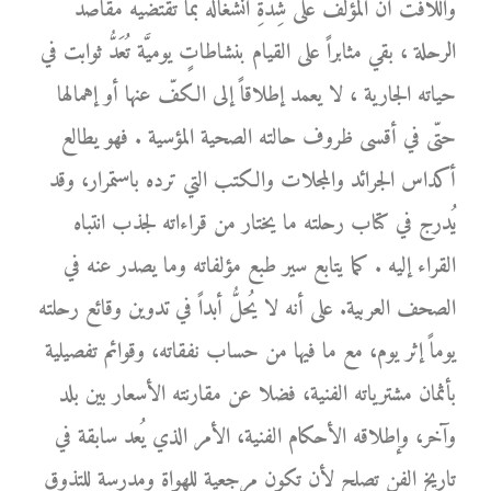
واللافت أنَّ المؤلّف على شِدَّةِ انشغاله بما تقتضيه مقاصد
الرحلة ، بقي مثابراً على القيام بنشاطاتٍ يوميَّة تُعَدُّ ثوابت في
حياته الجارية ، لا يعمد إطلاقاً إلى الكفّ عنها أو إهمالها
حتّى في أقسى ظروف حالته الصحية المؤسية . فهو يطالع
أكداس الجرائد والمجلات والكتب التي ترده باستمرار، وقد
يُدرج في كتاب رحلته ما يختار من قراءاته لجذب انتباه
القراء إليه . كما يتابع سير طبع مؤلفاته وما يصدر عنه في
الصحف العربية. على أنه لا يُحلُّ أبداً في تدوين وقائع رحلته
يوماً إثر يوم، مع ما فيها من حساب نفقاته، وقوائم تفصيلية
بأثمان مشترياته الفنية، فضلا عن مقارنته الأسعار بين بلد
وآخر، وإطلاقه الأحكام الفنية، الأمر الذي يُعد سابقة في
تاريخ الفن تصلح لأن تكون مرجعية للهواة ومدرسة للتذوق