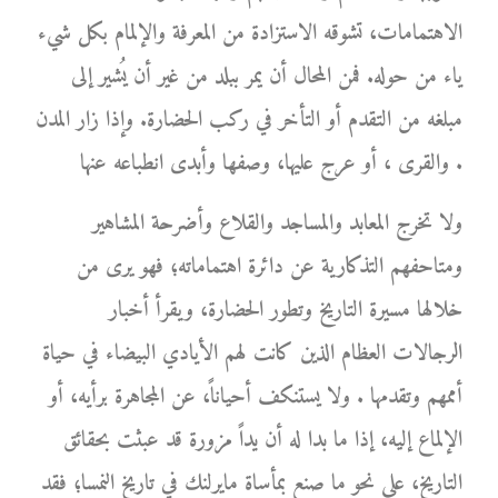
الاهتمامات، تشوقه الاستزادة من المعرفة والإلمام بكل شيء
ياء من حوله. فمن المحال أن يمر ببلد من غير أن يُشير إلى
مبلغه من التقدم أو التأخر في ركب الحضارة. وإذا زار المدن
والقرى ، أو عرج عليها، وصفها وأبدى انطباعه عنها .
ولا تخرج المعابد والمساجد والقلاع وأضرحة المشاهير
ومتاحفهم التذكارية عن دائرة اهتماماته؛ فهو يرى من
خلالها مسيرة التاريخ وتطور الحضارة، ويقرأ أخبار
الرجالات العظام الذين كانت لهم الأيادي البيضاء في حياة
أممهم وتقدمها . ولا يستنكف أحياناً، عن المجاهرة برأيه، أو
الإلماع إليه، إذا ما بدا له أن يداً مزورة قد عبثت بحقائق
التاريخ، على نحو ما صنع بمأساة مايرلنك في تاريخ النمسا؛ فقد