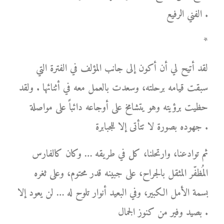
الفني الرفيع .
*
لقد أتيح لي أن أكون إلى جانب المؤلف في الفترة التي
سبقت قيامه برحلته، وسعدت بالعمل معه في أثنائها . ولقد
حظيت برؤيته وهو يتشامخ على أوجاعه دائباً على مواصلة
جهوده بصورة لا تتأتى إلا للجبابرة .
ثم توادعنا، وارتحلنا، كل في طريقه … وكان كالفارس
المُظفّر المثقل بالجراح، على جبينه قدر محتوم، وعلى ثغره
بسمة الأمل الكبير، وفي البعيد أنوار تلوح له … لن يعود إلا
بصيد وفير من كنوز الجمال .