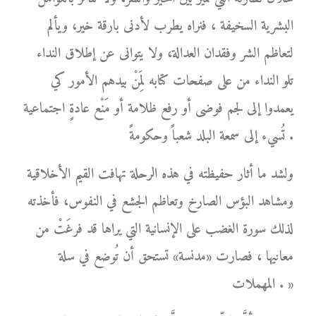
البشرية السخيفة ، فنراه يطرب لأدنى بارقة خير، ويألم
لتعاظم الشر وفقدان العدالة، ولا يتوانى عن إطلاق النداء
تلو النداء من على صفحات كتابه لِمَنْ بيدهم الأمور كي
يعمدوا إلى لجم فوضى أو رفع ظلامة أو مَنْع عادةٍ اجتماعية
تُسيء إلى سمعة البلد شعباً وحكومةً .
ولشد ما أثار حفيظته في هذه الرحلة تهافت القيم الأخلاقية
ومشاهد البؤس الصارخ وتعاظم الجشع في النفوس، فأخذته
لذلك سورة الغضب على الإنسانية التي يراها قد فرغَتْ من
معانيها ، فصارت «مدنسة» تستحق أن تُوضع في سلة
المهملات . »