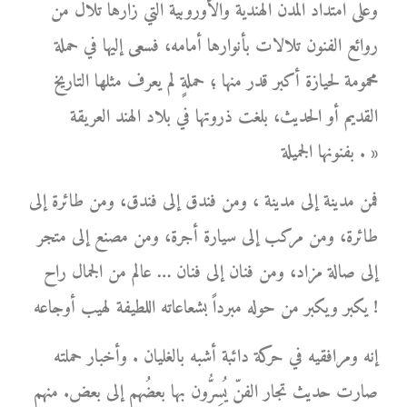
وعلى امتداد المدن الهندية والأوروبية التي زارها تلال من
روائع الفنون تلالات بأنوارها أمامه، فسعى إليها في حملة
محمومة لحيازة أكبر قدر منها ؛ حملةٍ لم يعرف مثلها التاريخ
القديم أو الحديث، بلغت ذروتها في بلاد الهند العريقة
بفنونها الجميلة . »
فمن مدينة إلى مدينة ، ومن فندق إلى فندق، ومن طائرة إلى
طائرة، ومن مركب إلى سيارة أجرة، ومن مصنع إلى متجر
إلى صالة مزاد، ومن فنان إلى فنان … عالم من الجمال راح
يكبر ويكبر من حوله مبرداً بشعاعاته اللطيفة لهيب أوجاعه !
إنه ومرافقيه في حركة دائبة أشبه بالغليان . وأخبار حملته
صارت حديث تجار الفنّ يُسِرُّون بها بعضُهم إلى بعض. منهم