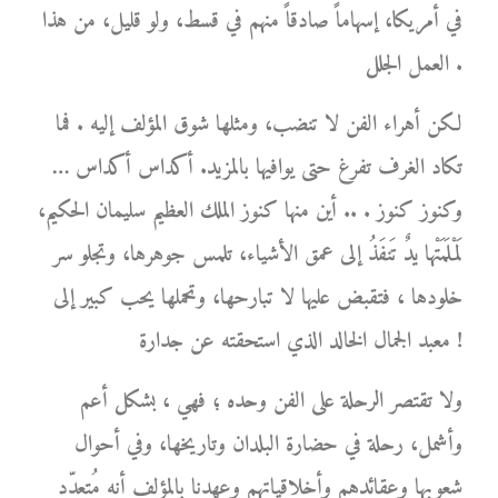
في أمريكا، إسهاماً صادقاً منهم في قسط، ولو قليل، من هذا
العمل الجلل .
لكن أهراء الفن لا تنضب، ومثلها شوق المؤلف إليه . فما
تكاد الغرف تفرغ حتى يوافيها بالمزيد. أكداس أكداس …
وكنوز كنوز . .. أين منها كنوز الملك العظيم سليمان الحكيم،
لَمْلَمَتْها يدٌ تَنفَذُ إلى عمق الأشياء، تلمس جوهرها، وتجلو سر
خلودها ، فتقبض عليها لا تبارحها، وتحملها يحب كبير إلى
معبد الجمال الخالد الذي استحقته عن جدارة !
ولا تقتصر الرحلة على الفن وحده ؛ فهي ، بشكل أعم
وأشمل، رحلة في حضارة البلدان وتاريخها، وفي أحوال
شعوبها وعقائدهم وأخلاقياتهم وعهدنا بالمؤلف أنه مُتعدّد