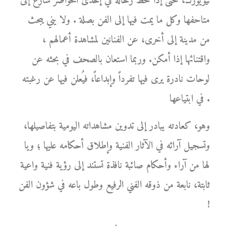
نيويورك، حتى إذا حط رحاله في إحدى الحواضر سارع إلى
متاحفها وكل ما يمت فيها إلى الفن بصلة . ولا يني يبحث
من مدينة إلى أخرى، عن الفنانين لمشاهدة أعمالهم ،
واقتنائها إذا أمكن. وربما استعان بالصحف في بحثه عن
لوحات نادرة يرى فيها تفرداً وإبداعاً، فيُعلن فيها عن رغبته
في ابتياعها .
وهو، كعادته يبادر إلى تدوين مشاهداته اليومية بتفاصيلها،
وتسجيل آرائه في الآثار الفنية وإطلاق أحكامه عليها ؛ ويا
لها من آراء وأحكام صائبة نافذة تستند إلى رؤية فنية واعية
ثابتة، نابعة من ذوقه الفني الرفيع وطول باعه في شؤون الفن
!