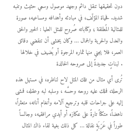
دون تحقيقها تنقل دائم وجهد موصول وسعي حثيث وتنبه
شديد. فحياة المؤلّف، في مبادئه وأهدافه ومساعيه، صورة
للمثالية المُطلقة ؛ وكتاباته صُروح للمثل العليا : الخير والحق
والعدل والحرية والجمال … وكان يخشى أن تنقضي دقائق
العمر، فلا يجني منها ثماره المرجوة أو يُضيف في خلالها
لبناتٍ جديدةً إلى صروحه الخالدة .
تُرى أي مثال من تلك المثل لاح لناظره، في مستهل هذه
الرحلة، فملك عليه روحه وحسَّه ، وسلبه لبه وعقله، فمشى
إليه على جراحات قلبه وترجيع آلامه وأنغام أناته، متعثراً،
ناهضاً، متكئاً تارةً على عكازه أو أيدي مرافقيه، وجالساً
طوراً في عَرَبَةٍ نقالة … كل ذلك بغية لقاء ذاك المثال