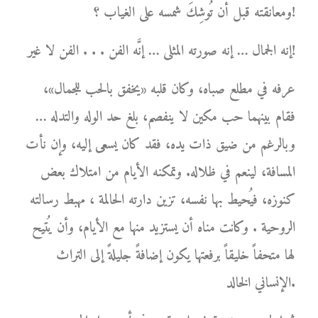
ومعانقته قبل أن تُوشِكَ شمسه على الغياب ؟!
إنه الجمال … إنه صورته المثلى … إنَّه الفن . . . الفن لا غير!
عرفه في مطلع صباه، وكان قلبه «يخفق بالحب للجمال»،
فقام بينهما حب مكين لا ينفصم، بلغ حد الوله والتدله …
وبالرغم من ضيق ذات يده، فقد كان يسعى إليه، وإن نأت
المسافة، لينعم في ظلاله. وتمكنه الأيام من امتلاك بعض
كنوزه، فيُحيط بها نفسه، تزين دارته الحالمة ، مهبط رسالته
الروحية . وكانت مناه أن يستزيد منها مع الأيام، وأن يُتيح
لها متحفاً خليقاً برفعتها يكون إضافةً جليلةً إلى التراث
الإنساني الخالد.