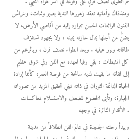
ثم انطوى نصف قرنٍ على وقوعه في أسر هواه المحيي .
ومنذذاك وأمانيه تعقد زهورها الندية بصبر وثبات، وعرائس
الفنون الرائعات الحسن تتوارد إليه من أقاصي الأرض، لا
يضنُّ من أجلها بمال حازته يمينه ، ولا بجهود تستنزف
طاقاته ونور عينيه . وبعد انطواء نصف قرن ، وبالرغم من
كل المثبطات ، بقي وفيا لعهده مع الفن وفي شوق عظيم
إلى لقائه ما بقيت لديه سانحة من فرصة العمر، كأنما إرادة
الحياة الدائمة الثوران في ذاته تبغي تحقيق المزيد من تصوراته
الجبارة، وتأبى الخضوع للضعف والاستسلام لمعاكسات
الأقدار الثائرة في وجهه .
ويبدأ رحلته الجديدة في عالم الفن انطلاقاً من مدينة