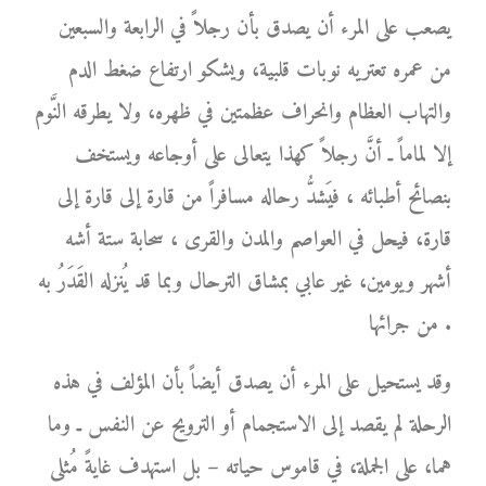
يصعب على المرء أن يصدق بأن رجلاً في الرابعة والسبعين
من عمره تعتريه نوبات قلبية، ويشكو ارتفاع ضغط الدم
والتهاب العظام وانحراف عظمتين في ظهره، ولا يطرقه النَّوم
إلا لماماً ـ أنَّ رجلاً كهذا يتعالى على أوجاعه ويستخف
بنصائح أطبائه ، فيَشدُّ رحاله مسافراً من قارة إلى قارة إلى
قارة، فيحل في العواصم والمدن والقرى ، سحابة ستة أشه
أشهر ويومين، غير عابي بمشاق الترحال وبما قد يُنزله القَدَرُ به
من جرائها .
وقد يستحيل على المرء أن يصدق أيضاً بأن المؤلف في هذه
الرحلة لم يقصد إلى الاستجمام أو الترويح عن النفس ـ وما
هما، على الجملة، في قاموس حياته – بل استهدف غايةً مُثلى