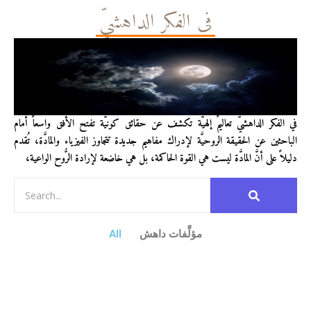
في الفكر الداهشيّ
في الفكر الداهشيّ تعاليمٌ إلهيَّة تكشف عن حقائق كونيَّة تفتح الأفق واسعاً أمام
الباحثين عن الحقيقة الروحيَّة لإدراك مفاهيم جديدة تتجاوز الفيزياء والمادَّة، تُقدم
دليلاً على أنَّ المادَّة ليست هي القوة الحاكمة، بل هي خاضعة لإرادة الرُّوح الواعية،
مؤلَّفات داهش
All