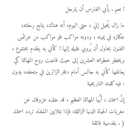
نعم . يأبي الفارس أن يترجل !
ما زال يُخيل إلي ، حتى اليوم، أنه هناك، يتابع رحلته،
عكازه في يمينه ، ودونه مواكب تلو مواكب من عرائس
الفنون يحاول أن يُروي غليله إليها ! كأني به يتقدم بخشوع ،
ويخطو خطواته العشرين إلى حيث فاضت روح المهاتما كي
يعانقها كأني به جالس أمام دفتر الزائرين في متحفه، يدون
فيه كلمته التاريخية :
إِنَّ اسمك ، أيُّها المهاتما العظيم ، قد خلده عزوفك عن
مغريات الحياة الدنيا الزائلة، فإذا بملايين الشفاه تردد اسمك
بقدسية فائقة . )