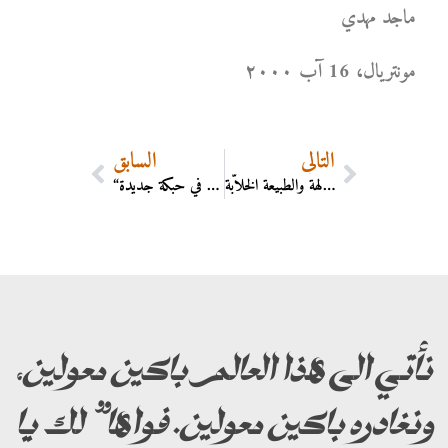
ماجد مهدي
مونتریال، 16 آب ۲۰۰۰
التالي
السابق
جوّ “عشتروت وأدونيس” جوّ الآلهة والطبيعة الخلاّبة
“عشتروت وأدونيس” في حبكة جديدة
نأتي الى هذا العالم باكين معولين،
ونغادره باكين معولين. فواها” لك يا