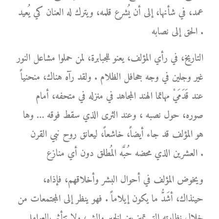
عمد، في شأنها، إلى أن يُشرع قلمه، ويترك له العنان كي يُعيد
الحق إلى نصابه .
التاريخ، في رأي المؤلف، يعنو للجبابرة، لمن حملوا مشاعل النور
غير وجلين في وجه جحافل الظلام . ولقد رآه هناك، منحنياً
عند قَدَمَيْ مهاتما الهند المجاهد في منزله في متحفه، أمام
صوره، حول نصبه ، وعند الثرى الذي سقط فوقه … وها
هو المؤلف قد جاء أيضاً، خاشعاً، ليعانق روح نبي القرن
العشرين الذي محضه حُبَّه المُطلق دون أي منازع .
ويخوض المؤلف في أحوال البشر وأخلاقهم، فإذاه،
حينذاك، أشَدُّ ما يكون إيلاماً . فهو ينظر إلى المجتمعات من
خلال نظارته التي تميز بين الخير والشر، ولا تتأثر بالعوامل