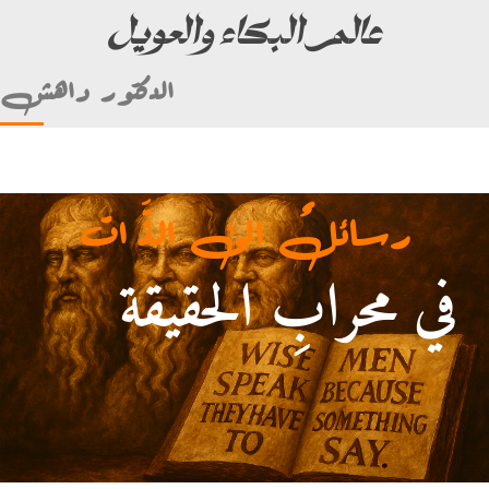
عالم البكاء والعويل
الدكتور داهش
رسائلٌ الى الذَّ ات
في محرابِ الحقيقة
أمام علي بن أبي طالب)