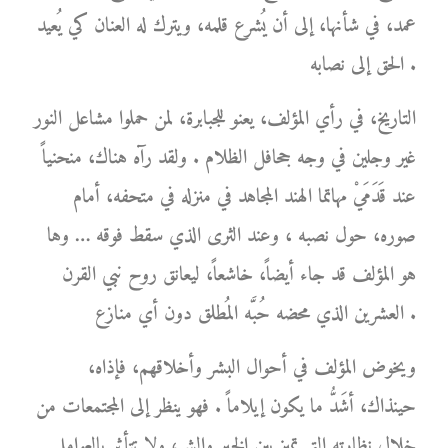
عمد، في شأنها، إلى أن يُشرع قلمه، ويترك له العنان كي يُعيد
الحق إلى نصابه .
التاريخ، في رأي المؤلف، يعنو للجبابرة، لمن حملوا مشاعل النور
غير وجلين في وجه جحافل الظلام . ولقد رآه هناك، منحنياً
عند قَدَمَيْ مهاتما الهند المجاهد في منزله في متحفه، أمام
صوره، حول نصبه ، وعند الثرى الذي سقط فوقه … وها
هو المؤلف قد جاء أيضاً، خاشعاً، ليعانق روح نبي القرن
العشرين الذي محضه حُبَّه المُطلق دون أي منازع .
ويخوض المؤلف في أحوال البشر وأخلاقهم، فإذاه،
حينذاك، أشَدُّ ما يكون إيلاماً . فهو ينظر إلى المجتمعات من
خلال نظارته التي تميز بين الخير والشر، ولا تتأثر بالعوامل