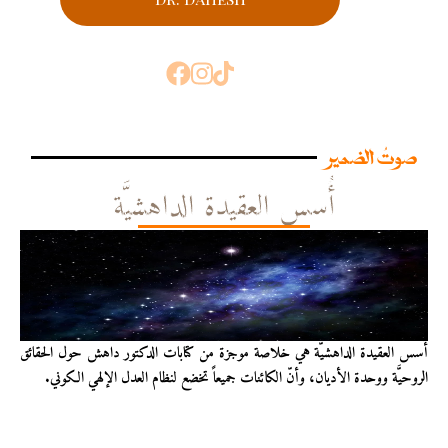
صوتُ الضمير
أُسس العقيدة الداهشيَّة
أُسس العقيدة الداهشيّة هي خلاصة موجزة من كتابات الدكتور داهش حول الحقائق
الروحيَّة ووحدة الأديان، وأنّ الكائنات جميعاً تخضع لنظام العدل الإلهي الكوني.