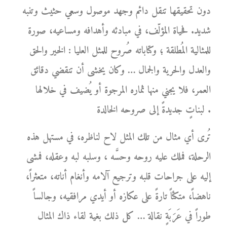
دون تحقيقها تنقل دائم وجهد موصول وسعي حثيث وتنبه
شديد. فحياة المؤلّف، في مبادئه وأهدافه ومساعيه، صورة
للمثالية المُطلقة ؛ وكتاباته صُروح للمثل العليا : الخير والحق
والعدل والحرية والجمال … وكان يخشى أن تنقضي دقائق
العمر، فلا يجني منها ثماره المرجوة أو يُضيف في خلالها
لبناتٍ جديدةً إلى صروحه الخالدة .
تُرى أي مثال من تلك المثل لاح لناظره، في مستهل هذه
الرحلة، فملك عليه روحه وحسَّه ، وسلبه لبه وعقله، فمشى
إليه على جراحات قلبه وترجيع آلامه وأنغام أناته، متعثراً،
ناهضاً، متكئاً تارةً على عكازه أو أيدي مرافقيه، وجالساً
طوراً في عَرَبَةٍ نقالة … كل ذلك بغية لقاء ذاك المثال