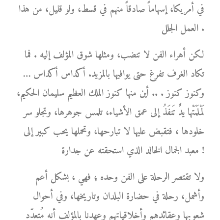
في أمريكا، إسهاماً صادقاً منهم في قسط، ولو قليل، من هذا
العمل الجلل .
لكن أهراء الفن لا تنضب، ومثلها شوق المؤلف إليه . فما
تكاد الغرف تفرغ حتى يوافيها بالمزيد. أكداس أكداس …
وكنوز كنوز . .. أين منها كنوز الملك العظيم سليمان الحكيم،
لَمْلَمَتْها يدٌ تَنفَذُ إلى عمق الأشياء، تلمس جوهرها، وتجلو سر
خلودها ، فتقبض عليها لا تبارحها، وتحملها يحب كبير إلى
معبد الجمال الخالد الذي استحقته عن جدارة !
ولا تقتصر الرحلة على الفن وحده ؛ فهي ، بشكل أعم
وأشمل، رحلة في حضارة البلدان وتاريخها، وفي أحوال
شعوبها وعقائدهم وأخلاقياتهم وعهدنا بالمؤلف أنه مُتعدّد