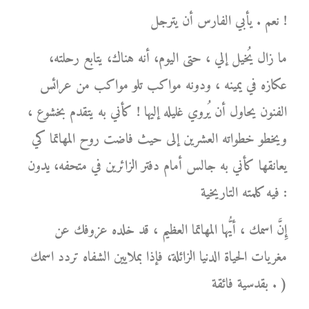
نعم . يأبي الفارس أن يترجل !
ما زال يُخيل إلي ، حتى اليوم، أنه هناك، يتابع رحلته،
عكازه في يمينه ، ودونه مواكب تلو مواكب من عرائس
الفنون يحاول أن يُروي غليله إليها ! كأني به يتقدم بخشوع ،
ويخطو خطواته العشرين إلى حيث فاضت روح المهاتما كي
يعانقها كأني به جالس أمام دفتر الزائرين في متحفه، يدون
فيه كلمته التاريخية :
إِنَّ اسمك ، أيُّها المهاتما العظيم ، قد خلده عزوفك عن
مغريات الحياة الدنيا الزائلة، فإذا بملايين الشفاه تردد اسمك
بقدسية فائقة . )