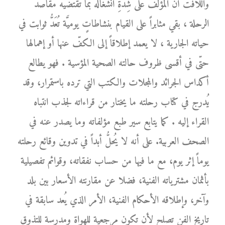
واللافت أنَّ المؤلّف على شِدَّةِ انشغاله بما تقتضيه مقاصد
الرحلة ، بقي مثابراً على القيام بنشاطاتٍ يوميَّة تُعَدُّ ثوابت في
حياته الجارية ، لا يعمد إطلاقاً إلى الكفّ عنها أو إهمالها
حتّى في أقسى ظروف حالته الصحية المؤسية . فهو يطالع
أكداس الجرائد والمجلات والكتب التي ترده باستمرار، وقد
يُدرج في كتاب رحلته ما يختار من قراءاته لجذب انتباه
القراء إليه . كما يتابع سير طبع مؤلفاته وما يصدر عنه في
الصحف العربية. على أنه لا يُحلُّ أبداً في تدوين وقائع رحلته
يوماً إثر يوم، مع ما فيها من حساب نفقاته، وقوائم تفصيلية
بأثمان مشترياته الفنية، فضلا عن مقارنته الأسعار بين بلد
وآخر، وإطلاقه الأحكام الفنية، الأمر الذي يُعد سابقة في
تاريخ الفن تصلح لأن تكون مرجعية للهواة ومدرسة للتذوق