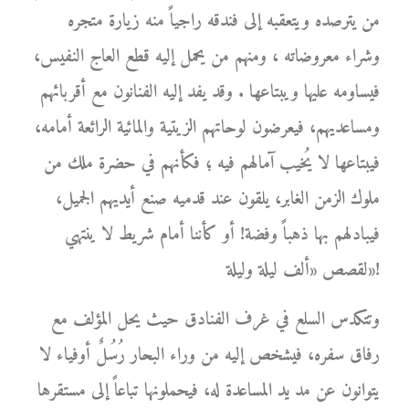
من يترصده ويتعقبه إلى فندقه راجياً منه زيارة متجره
وشراء معروضاته ، ومنهم من يحمل إليه قطع العاج النفيس،
فيساومه عليها ويبتاعها . وقد يفد إليه الفنانون مع أقربائهم
ومساعديهم، فيعرضون لوحاتهم الزيتية والمائية الرائعة أمامه،
فيبتاعها لا يُخيب آمالهم فيه ؛ فكأنهم في حضرة ملك من
ملوك الزمن الغابر، يلقون عند قدميه صنع أيديهم الجميل،
فيبادلهم بها ذهباً وفضة! أو كأننا أمام شريط لا ينتهي
لقصص «ألف ليلة وليلة»!
وتتكدس السلع في غرف الفنادق حيث يحل المؤلف مع
رفاق سفره، فيشخص إليه من وراء البحار رُسُلٌ أوفياء لا
يتوانون عن مد يد المساعدة له، فيحملونها تباعاً إلى مستقرها