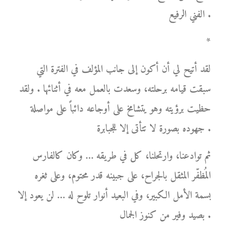
الفني الرفيع .
*
لقد أتيح لي أن أكون إلى جانب المؤلف في الفترة التي
سبقت قيامه برحلته، وسعدت بالعمل معه في أثنائها . ولقد
حظيت برؤيته وهو يتشامخ على أوجاعه دائباً على مواصلة
جهوده بصورة لا تتأتى إلا للجبابرة .
ثم توادعنا، وارتحلنا، كل في طريقه … وكان كالفارس
المُظفّر المثقل بالجراح، على جبينه قدر محتوم، وعلى ثغره
بسمة الأمل الكبير، وفي البعيد أنوار تلوح له … لن يعود إلا
بصيد وفير من كنوز الجمال .