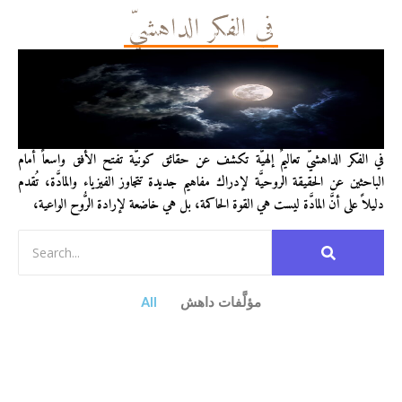
في الفكر الداهشيّ
في الفكر الداهشيّ تعاليمٌ إلهيَّة تكشف عن حقائق كونيَّة تفتح الأفق واسعاً أمام
الباحثين عن الحقيقة الروحيَّة لإدراك مفاهيم جديدة تتجاوز الفيزياء والمادَّة، تُقدم
دليلاً على أنَّ المادَّة ليست هي القوة الحاكمة، بل هي خاضعة لإرادة الرُّوح الواعية،
مؤلَّفات داهش
All