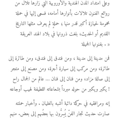
وعلى امتداد المدن الهندية والأوروبية التي زارها تلال من
روائع الفنون تلالات بأنوارها أمامه، فسعى إليها في حملة
محمومة لحيازة أكبر قدر منها ؛ حملةٍ لم يعرف مثلها التاريخ
القديم أو الحديث، بلغت ذروتها في بلاد الهند العريقة
بفنونها الجميلة . »
فمن مدينة إلى مدينة ، ومن فندق إلى فندق، ومن طائرة إلى
طائرة، ومن مركب إلى سيارة أجرة، ومن مصنع إلى متجر
إلى صالة مزاد، ومن فنان إلى فنان … عالم من الجمال راح
يكبر ويكبر من حوله مبرداً بشعاعاته اللطيفة لهيب أوجاعه !
إنه ومرافقيه في حركة دائبة أشبه بالغليان . وأخبار حملته
صارت حديث تجار الفنّ يُسِرُّون بها بعضُهم إلى بعض. منهم