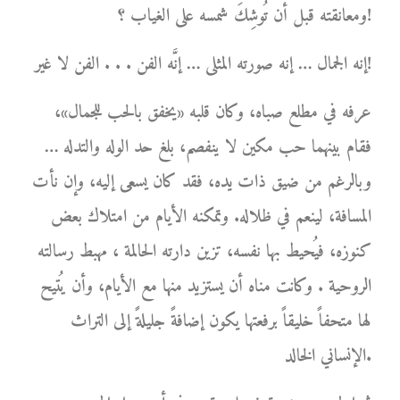
ومعانقته قبل أن تُوشِكَ شمسه على الغياب ؟!
إنه الجمال … إنه صورته المثلى … إنَّه الفن . . . الفن لا غير!
عرفه في مطلع صباه، وكان قلبه «يخفق بالحب للجمال»،
فقام بينهما حب مكين لا ينفصم، بلغ حد الوله والتدله …
وبالرغم من ضيق ذات يده، فقد كان يسعى إليه، وإن نأت
المسافة، لينعم في ظلاله. وتمكنه الأيام من امتلاك بعض
كنوزه، فيُحيط بها نفسه، تزين دارته الحالمة ، مهبط رسالته
الروحية . وكانت مناه أن يستزيد منها مع الأيام، وأن يُتيح
لها متحفاً خليقاً برفعتها يكون إضافةً جليلةً إلى التراث
الإنساني الخالد.