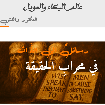
عالم البكاء والعويل
الدكتور داهش
رسائلٌ الى الذَّ ات
في محرابِ الحقيقة
أمام علي بن أبي طالب)