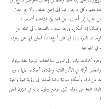
نيويورك، حتى إذا حط رحاله في إحدى الحواضر سارع إلى
متاحفها وكل ما يمت فيها إلى الفن بصلة . ولا يني يبحث
من مدينة إلى أخرى، عن الفنانين لمشاهدة أعمالهم ،
واقتنائها إذا أمكن. وربما استعان بالصحف في بحثه عن
لوحات نادرة يرى فيها تفرداً وإبداعاً، فيُعلن فيها عن رغبته
في ابتياعها .
وهو، كعادته يبادر إلى تدوين مشاهداته اليومية بتفاصيلها،
وتسجيل آرائه في الآثار الفنية وإطلاق أحكامه عليها ؛ ويا
لها من آراء وأحكام صائبة نافذة تستند إلى رؤية فنية واعية
ثابتة، نابعة من ذوقه الفني الرفيع وطول باعه في شؤون الفن
!