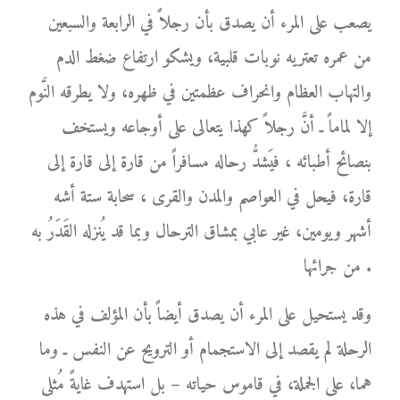
يصعب على المرء أن يصدق بأن رجلاً في الرابعة والسبعين
من عمره تعتريه نوبات قلبية، ويشكو ارتفاع ضغط الدم
والتهاب العظام وانحراف عظمتين في ظهره، ولا يطرقه النَّوم
إلا لماماً ـ أنَّ رجلاً كهذا يتعالى على أوجاعه ويستخف
بنصائح أطبائه ، فيَشدُّ رحاله مسافراً من قارة إلى قارة إلى
قارة، فيحل في العواصم والمدن والقرى ، سحابة ستة أشه
أشهر ويومين، غير عابي بمشاق الترحال وبما قد يُنزله القَدَرُ به
من جرائها .
وقد يستحيل على المرء أن يصدق أيضاً بأن المؤلف في هذه
الرحلة لم يقصد إلى الاستجمام أو الترويح عن النفس ـ وما
هما، على الجملة، في قاموس حياته – بل استهدف غايةً مُثلى