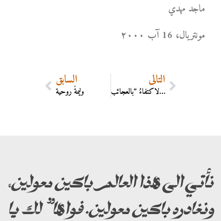
ماجد مهدي
مونتریال، 16 آب ۲۰۰۰
التالي
السابق
لماذا الاكتفاءُ “بالعجائب”
وليمةٌ روحية
نأتي الى هذا العالم باكين معولين،
ونغادره باكين معولين. فواها” لك يا