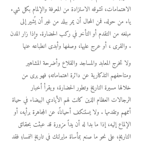
الاهتمامات، تشوقه الاستزادة من المعرفة والإلمام بكل شيء
ياء من حوله. فمن المحال أن يمر ببلد من غير أن يُشير إلى
مبلغه من التقدم أو التأخر في ركب الحضارة. وإذا زار المدن
والقرى ، أو عرج عليها، وصفها وأبدى انطباعه عنها .
ولا تخرج المعابد والمساجد والقلاع وأضرحة المشاهير
ومتاحفهم التذكارية عن دائرة اهتماماته؛ فهو يرى من
خلالها مسيرة التاريخ وتطور الحضارة، ويقرأ أخبار
الرجالات العظام الذين كانت لهم الأيادي البيضاء في حياة
أممهم وتقدمها . ولا يستنكف أحياناً، عن المجاهرة برأيه، أو
الإلماع إليه، إذا ما بدا له أن يداً مزورة قد عبثت بحقائق
التاريخ، على نحو ما صنع بمأساة مايرلنك في تاريخ النمسا؛ فقد