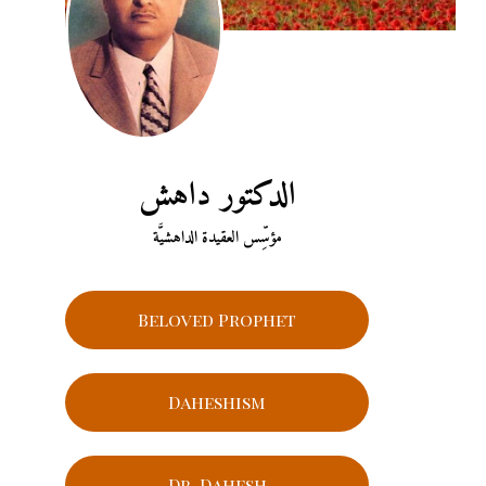
الدكتور داهش
مؤسِّس العقيدة الداهشيَّة
Beloved Prophet
Daheshism
Dr. Dahesh