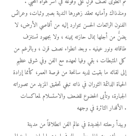
ثم انطوى نصف قرنٍ على وقوعه في أسر هواه المحيي .
ومنذذاك وأمانيه تعقد زهورها الندية بصبر وثبات، وعرائس
الفنون الرائعات الحسن تتوارد إليه من أقاصي الأرض، لا
يضنُّ من أجلها بمال حازته يمينه ، ولا بجهود تستنزف
طاقاته ونور عينيه . وبعد انطواء نصف قرن ، وبالرغم من
كل المثبطات ، بقي وفيا لعهده مع الفن وفي شوق عظيم
إلى لقائه ما بقيت لديه سانحة من فرصة العمر، كأنما إرادة
الحياة الدائمة الثوران في ذاته تبغي تحقيق المزيد من تصوراته
الجبارة، وتأبى الخضوع للضعف والاستسلام لمعاكسات
الأقدار الثائرة في وجهه .
ويبدأ رحلته الجديدة في عالم الفن انطلاقاً من مدينة