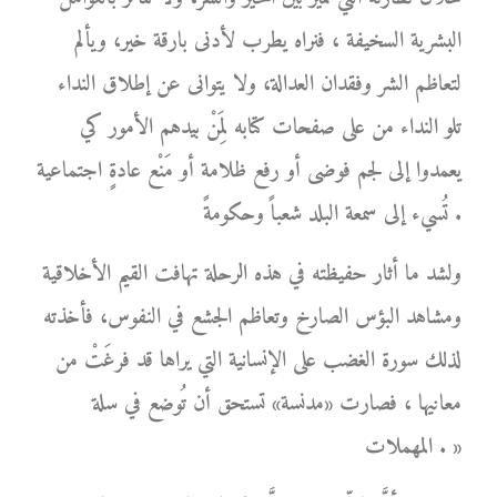
البشرية السخيفة ، فنراه يطرب لأدنى بارقة خير، ويألم
لتعاظم الشر وفقدان العدالة، ولا يتوانى عن إطلاق النداء
تلو النداء من على صفحات كتابه لِمَنْ بيدهم الأمور كي
يعمدوا إلى لجم فوضى أو رفع ظلامة أو مَنْع عادةٍ اجتماعية
تُسيء إلى سمعة البلد شعباً وحكومةً .
ولشد ما أثار حفيظته في هذه الرحلة تهافت القيم الأخلاقية
ومشاهد البؤس الصارخ وتعاظم الجشع في النفوس، فأخذته
لذلك سورة الغضب على الإنسانية التي يراها قد فرغَتْ من
معانيها ، فصارت «مدنسة» تستحق أن تُوضع في سلة
المهملات . »