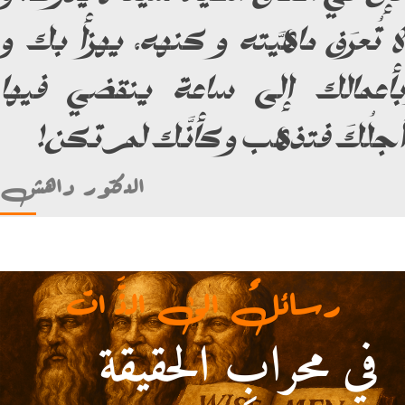
لا تُعرَف ماهيَّته و كنهه، يهزأ بك و
بأعمالك إلى ساعة ينقضي فيها
أَجلُكَ فتذهب و كأنَّك لم تكن!
الدكتور داهش
رسائلٌ الى الذَّ ات
في محرابِ الحقيقة