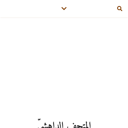
العودة
الى
المُطلق
المتحف الداهشيّ