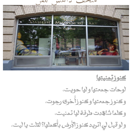
كنوز تمنيتها
لوحات جمعتها و لها حويت،
و كنوز جمعتها و كنوز أخرى رجوت،
و كلما شاهدت طرفة لها تمنيت،
و لو قيل لي اتريد كنوز الأرض بأكملها؟ لقلت يا ليت.