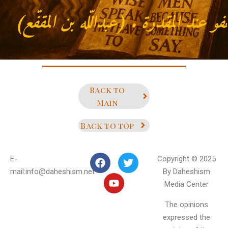
فّع)
Back to
Main
Back to top
E-
Copyright © 2025
mail:info@daheshism.net
By Daheshism
Media Center
The opinions
expressed the