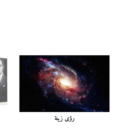
أنا داهش أتحدَّثُ إليكم