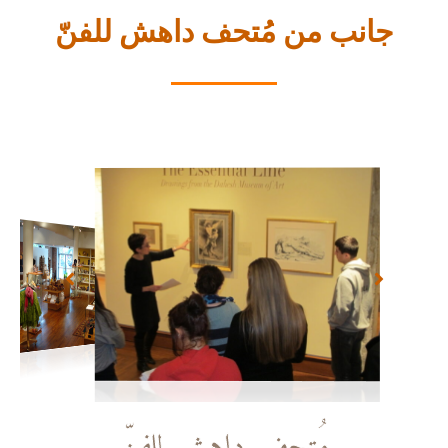
جانب من مُتحف داهش للفنّ
مُتحف داهش للفنّ