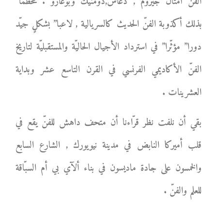
الفنّ أمثال جيروم , دغاس,دومنيك وبوغارو . محطّما”
بذلك أكذوبة الفنّ الحديث كالسريالية , لاعبا” بشكلٍ جيّد
دورا” مؤثّرا” في استرداد الأجيال الحاليّة والمستقبليّة لتاريخ
الفنّ الأكاديمي الفرنسي في القرن التاسع عشر وبداية
العشرينات .
بقي أن نلفت نظر قرّاءنا أن متحف داهش للفنّ يقع في
قلب أميركا النابض في مدينة نيويورك , الشارع السابع
والخمسون على جادة ماديسون في بناء ألآي بي أم السبّاقة
للعلم والفنّ .