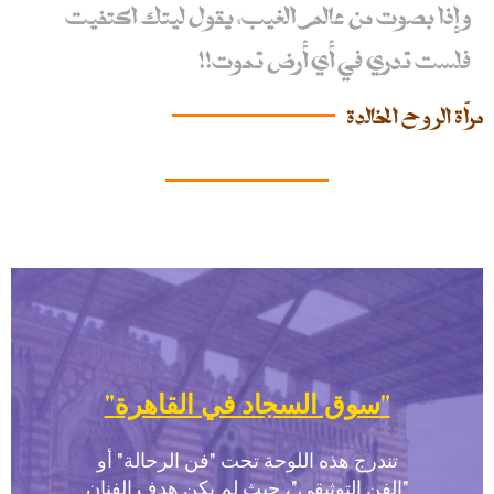
و إذا بصوت من عالم الغيب، يقول ليتك اكتفيت
فلست تدري في أي أرض تموت!!
مرآة الروح الخالدة
"سوق السجاد في القاهرة"
تندرج هذه اللوحة تحت "فن الرحالة" أو
"الفن التوثيقي"، حيث لم يكن هدف الفنان