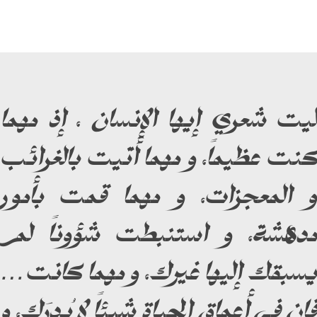
ليت شعري إيها الإنسان ، إذ مهما
كنت عظيماً، و مهما أتيت بالغرائب
و المعجزات، و مهما قمت بأمور
مدهشة، و استنبطت شؤوناً لم
يسبقك إليها غيرك، و مهما كانت…
فإن في أعماق الحياة شيئاً لا يُدرَك، و