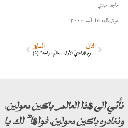
ماجد مهدي
مونتریال، 16 آب ۲۰۰۰
التالي
السابق
التَّـنشِئَةُ القويمة في المفهومِ الداهشيّ الأول
الطريقُ إلى “العالَـمِ الواحد” (2)
نأتي الى هذا العالم باكين معولين،
ونغادره باكين معولين. فواها” لك يا