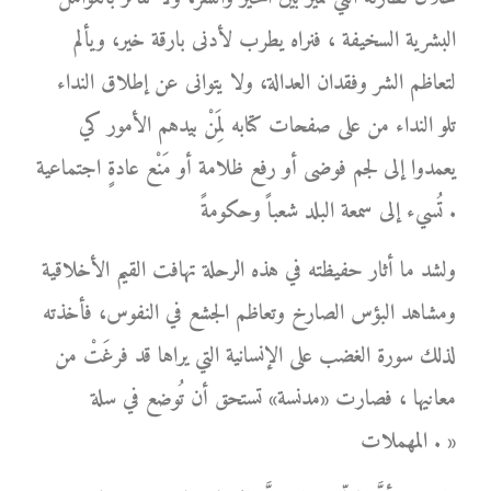
البشرية السخيفة ، فنراه يطرب لأدنى بارقة خير، ويألم
لتعاظم الشر وفقدان العدالة، ولا يتوانى عن إطلاق النداء
تلو النداء من على صفحات كتابه لِمَنْ بيدهم الأمور كي
يعمدوا إلى لجم فوضى أو رفع ظلامة أو مَنْع عادةٍ اجتماعية
تُسيء إلى سمعة البلد شعباً وحكومةً .
ولشد ما أثار حفيظته في هذه الرحلة تهافت القيم الأخلاقية
ومشاهد البؤس الصارخ وتعاظم الجشع في النفوس، فأخذته
لذلك سورة الغضب على الإنسانية التي يراها قد فرغَتْ من
معانيها ، فصارت «مدنسة» تستحق أن تُوضع في سلة
المهملات . »