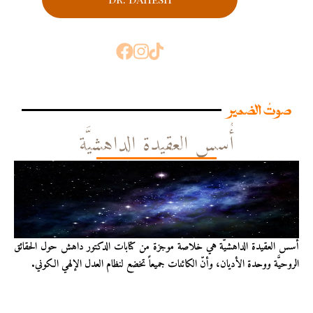
صوتُ الضمير
أُسس العقيدة الداهشيَّة
أُسس العقيدة الداهشيّة هي خلاصة موجزة من كتابات الدكتور داهش حول الحقائق
الروحيَّة ووحدة الأديان، وأنّ الكائنات جميعاً تخضع لنظام العدل الإلهي الكوني.