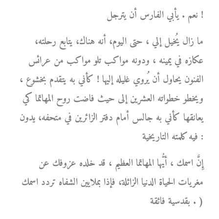
نعم . يأبي الفارس أن يترجل !
ما زال يُخيل إلي ، حتى اليوم، أنه هناك، يتابع رحلته،
عكازه في يمينه ، ودونه مواكب تلو مواكب من عرائس
الفنون يحاول أن يُروي غليله إليها ! كأني به يتقدم بخشوع ،
ويخطو خطواته العشرين إلى حيث فاضت روح المهاتما كي
يعانقها كأني به جالس أمام دفتر الزائرين في متحفه، يدون
فيه كلمته التاريخية :
إِنَّ اسمك ، أيُّها المهاتما العظيم ، قد خلده عزوفك عن
مغريات الحياة الدنيا الزائلة، فإذا بملايين الشفاه تردد اسمك
بقدسية فائقة . )