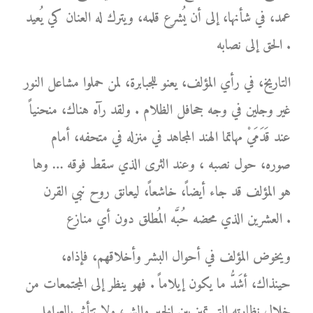
عمد، في شأنها، إلى أن يُشرع قلمه، ويترك له العنان كي يُعيد
الحق إلى نصابه .
التاريخ، في رأي المؤلف، يعنو للجبابرة، لمن حملوا مشاعل النور
غير وجلين في وجه جحافل الظلام . ولقد رآه هناك، منحنياً
عند قَدَمَيْ مهاتما الهند المجاهد في منزله في متحفه، أمام
صوره، حول نصبه ، وعند الثرى الذي سقط فوقه … وها
هو المؤلف قد جاء أيضاً، خاشعاً، ليعانق روح نبي القرن
العشرين الذي محضه حُبَّه المُطلق دون أي منازع .
ويخوض المؤلف في أحوال البشر وأخلاقهم، فإذاه،
حينذاك، أشَدُّ ما يكون إيلاماً . فهو ينظر إلى المجتمعات من
خلال نظارته التي تميز بين الخير والشر، ولا تتأثر بالعوامل