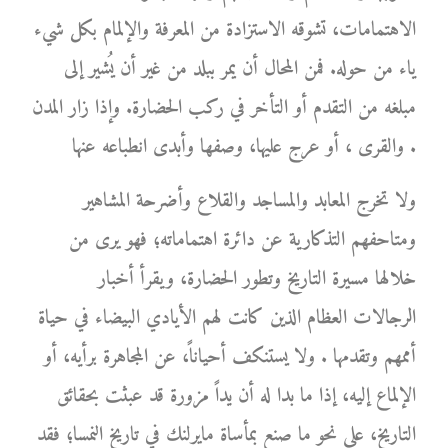
الاهتمامات، تشوقه الاستزادة من المعرفة والإلمام بكل شيء
ياء من حوله. فمن المحال أن يمر ببلد من غير أن يُشير إلى
مبلغه من التقدم أو التأخر في ركب الحضارة. وإذا زار المدن
والقرى ، أو عرج عليها، وصفها وأبدى انطباعه عنها .
ولا تخرج المعابد والمساجد والقلاع وأضرحة المشاهير
ومتاحفهم التذكارية عن دائرة اهتماماته؛ فهو يرى من
خلالها مسيرة التاريخ وتطور الحضارة، ويقرأ أخبار
الرجالات العظام الذين كانت لهم الأيادي البيضاء في حياة
أممهم وتقدمها . ولا يستنكف أحياناً، عن المجاهرة برأيه، أو
الإلماع إليه، إذا ما بدا له أن يداً مزورة قد عبثت بحقائق
التاريخ، على نحو ما صنع بمأساة مايرلنك في تاريخ النمسا؛ فقد