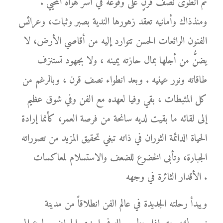
ثم انطوى نصف قرنٍ على وقوعه في أسر هواه المحيي .
ومنذذاك وأمانيه تعقد زهورها الندية بصبر وثبات، وعرائس
الفنون الرائعات الحسن تتوارد إليه من أقاصي الأرض، لا
يضنُّ من أجلها بمال حازته يمينه ، ولا بجهود تستنزف
طاقاته ونور عينيه . وبعد انطواء نصف قرن ، وبالرغم من
كل المثبطات ، بقي وفيا لعهده مع الفن وفي شوق عظيم
إلى لقائه ما بقيت لديه سانحة من فرصة العمر، كأنما إرادة
الحياة الدائمة الثوران في ذاته تبغي تحقيق المزيد من تصوراته
الجبارة، وتأبى الخضوع للضعف والاستسلام لمعاكسات
الأقدار الثائرة في وجهه .
ويبدأ رحلته الجديدة في عالم الفن انطلاقاً من مدينة