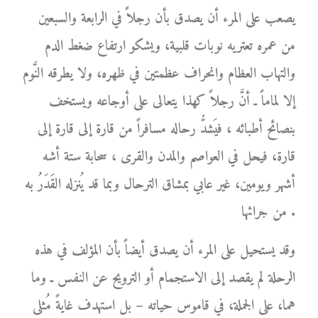
يصعب على المرء أن يصدق بأن رجلاً في الرابعة والسبعين
من عمره تعتريه نوبات قلبية، ويشكو ارتفاع ضغط الدم
والتهاب العظام وانحراف عظمتين في ظهره، ولا يطرقه النَّوم
إلا لماماً ـ أنَّ رجلاً كهذا يتعالى على أوجاعه ويستخف
بنصائح أطبائه ، فيَشدُّ رحاله مسافراً من قارة إلى قارة إلى
قارة، فيحل في العواصم والمدن والقرى ، سحابة ستة أشه
أشهر ويومين، غير عابي بمشاق الترحال وبما قد يُنزله القَدَرُ به
من جرائها .
وقد يستحيل على المرء أن يصدق أيضاً بأن المؤلف في هذه
الرحلة لم يقصد إلى الاستجمام أو الترويح عن النفس ـ وما
هما، على الجملة، في قاموس حياته – بل استهدف غايةً مُثلى