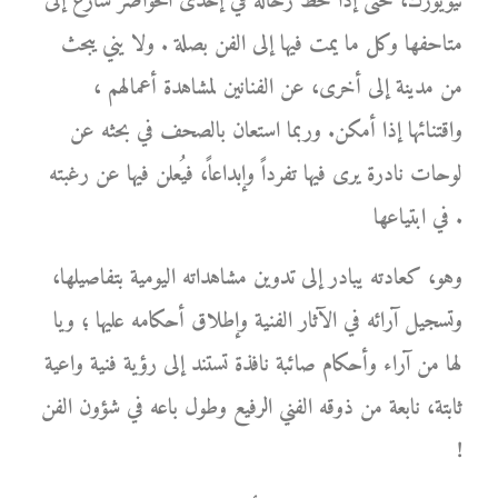
نيويورك، حتى إذا حط رحاله في إحدى الحواضر سارع إلى
متاحفها وكل ما يمت فيها إلى الفن بصلة . ولا يني يبحث
من مدينة إلى أخرى، عن الفنانين لمشاهدة أعمالهم ،
واقتنائها إذا أمكن. وربما استعان بالصحف في بحثه عن
لوحات نادرة يرى فيها تفرداً وإبداعاً، فيُعلن فيها عن رغبته
في ابتياعها .
وهو، كعادته يبادر إلى تدوين مشاهداته اليومية بتفاصيلها،
وتسجيل آرائه في الآثار الفنية وإطلاق أحكامه عليها ؛ ويا
لها من آراء وأحكام صائبة نافذة تستند إلى رؤية فنية واعية
ثابتة، نابعة من ذوقه الفني الرفيع وطول باعه في شؤون الفن
!