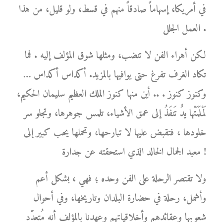
في أمريكا، إسهاماً صادقاً منهم في قسط، ولو قليل، من هذا
العمل الجلل .
لكن أهراء الفن لا تنضب، ومثلها شوق المؤلف إليه . فما
تكاد الغرف تفرغ حتى يوافيها بالمزيد. أكداس أكداس …
وكنوز كنوز . .. أين منها كنوز الملك العظيم سليمان الحكيم،
لَمْلَمَتْها يدٌ تَنفَذُ إلى عمق الأشياء، تلمس جوهرها، وتجلو سر
خلودها ، فتقبض عليها لا تبارحها، وتحملها يحب كبير إلى
معبد الجمال الخالد الذي استحقته عن جدارة !
ولا تقتصر الرحلة على الفن وحده ؛ فهي ، بشكل أعم
وأشمل، رحلة في حضارة البلدان وتاريخها، وفي أحوال
شعوبها وعقائدهم وأخلاقياتهم وعهدنا بالمؤلف أنه مُتعدّد