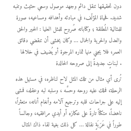
دون تحقيقها تنقل دائم وجهد موصول وسعي حثيث وتنبه
شديد. فحياة المؤلّف، في مبادئه وأهدافه ومساعيه، صورة
للمثالية المُطلقة ؛ وكتاباته صُروح للمثل العليا : الخير والحق
والعدل والحرية والجمال … وكان يخشى أن تنقضي دقائق
العمر، فلا يجني منها ثماره المرجوة أو يُضيف في خلالها
لبناتٍ جديدةً إلى صروحه الخالدة .
تُرى أي مثال من تلك المثل لاح لناظره، في مستهل هذه
الرحلة، فملك عليه روحه وحسَّه ، وسلبه لبه وعقله، فمشى
إليه على جراحات قلبه وترجيع آلامه وأنغام أناته، متعثراً،
ناهضاً، متكئاً تارةً على عكازه أو أيدي مرافقيه، وجالساً
طوراً في عَرَبَةٍ نقالة … كل ذلك بغية لقاء ذاك المثال