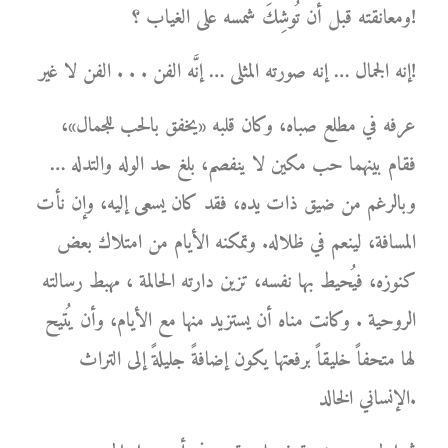
ومعانقته قبل أن تُوشِكَ شمسه على الغياب ؟!
إنه الجمال … إنه صورته المثلى … إنَّه الفن . . . الفن لا غير!
عرفه في مطلع صباه، وكان قلبه «يخفق بالحب للجمال»،
فقام بينهما حب مكين لا ينفصم، بلغ حد الوله والتدله …
وبالرغم من ضيق ذات يده، فقد كان يسعى إليه، وإن نأت
المسافة، لينعم في ظلاله. وتمكنه الأيام من امتلاك بعض
كنوزه، فيُحيط بها نفسه، تزين دارته الحالمة ، مهبط رسالته
الروحية . وكانت مناه أن يستزيد منها مع الأيام، وأن يُتيح
لها متحفاً خليقاً برفعتها يكون إضافةً جليلةً إلى التراث
الإنساني الخالد.