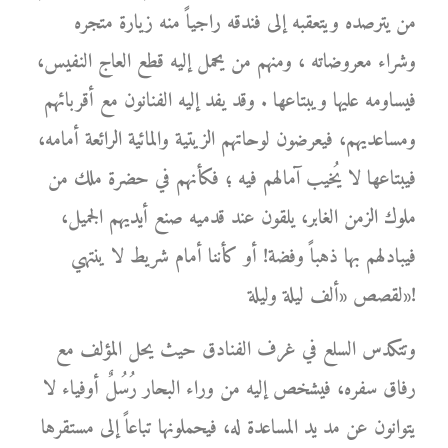
من يترصده ويتعقبه إلى فندقه راجياً منه زيارة متجره
وشراء معروضاته ، ومنهم من يحمل إليه قطع العاج النفيس،
فيساومه عليها ويبتاعها . وقد يفد إليه الفنانون مع أقربائهم
ومساعديهم، فيعرضون لوحاتهم الزيتية والمائية الرائعة أمامه،
فيبتاعها لا يُخيب آمالهم فيه ؛ فكأنهم في حضرة ملك من
ملوك الزمن الغابر، يلقون عند قدميه صنع أيديهم الجميل،
فيبادلهم بها ذهباً وفضة! أو كأننا أمام شريط لا ينتهي
لقصص «ألف ليلة وليلة»!
وتتكدس السلع في غرف الفنادق حيث يحل المؤلف مع
رفاق سفره، فيشخص إليه من وراء البحار رُسُلٌ أوفياء لا
يتوانون عن مد يد المساعدة له، فيحملونها تباعاً إلى مستقرها