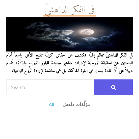
في الفكر الداهشيّ
في الفكر الداهشيّ تعاليمٌ إلهيَّة تكشف عن حقائق كونيَّة تفتح الأفق واسعاً أمام
الباحثين عن الحقيقة الروحيَّة لإدراك مفاهيم جديدة تتجاوز الفيزياء والمادَّة، تُقدم
دليلاً على أنَّ المادَّة ليست هي القوة الحاكمة، بل هي خاضعة لإرادة الرُّوح الواعية،
مؤلَّفات داهش
All