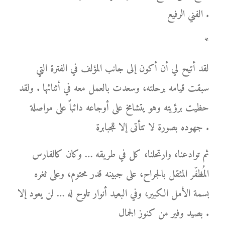
الفني الرفيع .
*
لقد أتيح لي أن أكون إلى جانب المؤلف في الفترة التي
سبقت قيامه برحلته، وسعدت بالعمل معه في أثنائها . ولقد
حظيت برؤيته وهو يتشامخ على أوجاعه دائباً على مواصلة
جهوده بصورة لا تتأتى إلا للجبابرة .
ثم توادعنا، وارتحلنا، كل في طريقه … وكان كالفارس
المُظفّر المثقل بالجراح، على جبينه قدر محتوم، وعلى ثغره
بسمة الأمل الكبير، وفي البعيد أنوار تلوح له … لن يعود إلا
بصيد وفير من كنوز الجمال .