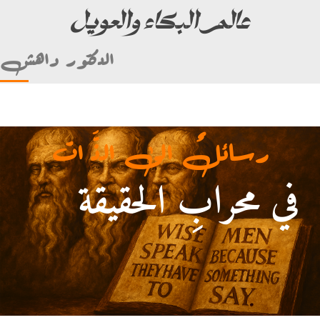
عالم البكاء والعويل
الدكتور داهش
رسائلٌ الى الذَّ ات
في محرابِ الحقيقة
أمام علي بن أبي طالب)