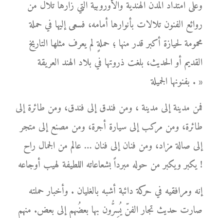
وعلى امتداد المدن الهندية والأوروبية التي زارها تلال من
روائع الفنون تلالات بأنوارها أمامه، فسعى إليها في حملة
محمومة لحيازة أكبر قدر منها ؛ حملةٍ لم يعرف مثلها التاريخ
القديم أو الحديث، بلغت ذروتها في بلاد الهند العريقة
بفنونها الجميلة . »
فمن مدينة إلى مدينة ، ومن فندق إلى فندق، ومن طائرة إلى
طائرة، ومن مركب إلى سيارة أجرة، ومن مصنع إلى متجر
إلى صالة مزاد، ومن فنان إلى فنان … عالم من الجمال راح
يكبر ويكبر من حوله مبرداً بشعاعاته اللطيفة لهيب أوجاعه !
إنه ومرافقيه في حركة دائبة أشبه بالغليان . وأخبار حملته
صارت حديث تجار الفنّ يُسِرُّون بها بعضُهم إلى بعض. منهم