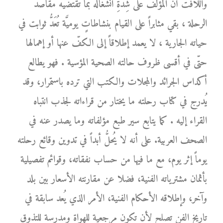
واللافت أنَّ المؤلّف على شِدَّةِ انشغاله بما تقتضيه مقاصد
الرحلة ، بقي مثابراً على القيام بنشاطاتٍ يوميَّة تُعَدُّ ثوابت في
حياته الجارية ، لا يعمد إطلاقاً إلى الكفّ عنها أو إهمالها
حتّى في أقسى ظروف حالته الصحية المؤسية . فهو يطالع
أكداس الجرائد والمجلات والكتب التي ترده باستمرار، وقد
يُدرج في كتاب رحلته ما يختار من قراءاته لجذب انتباه
القراء إليه . كما يتابع سير طبع مؤلفاته وما يصدر عنه في
الصحف العربية. على أنه لا يُحلُّ أبداً في تدوين وقائع رحلته
يوماً إثر يوم، مع ما فيها من حساب نفقاته، وقوائم تفصيلية
بأثمان مشترياته الفنية، فضلا عن مقارنته الأسعار بين بلد
وآخر، وإطلاقه الأحكام الفنية، الأمر الذي يُعد سابقة في
تاريخ الفن تصلح لأن تكون مرجعية للهواة ومدرسة للتذوق