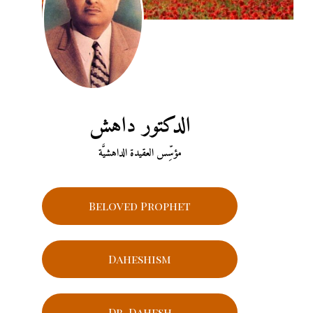
الدكتور داهش
مؤسِّس العقيدة الداهشيَّة
Beloved Prophet
Daheshism
Dr. Dahesh