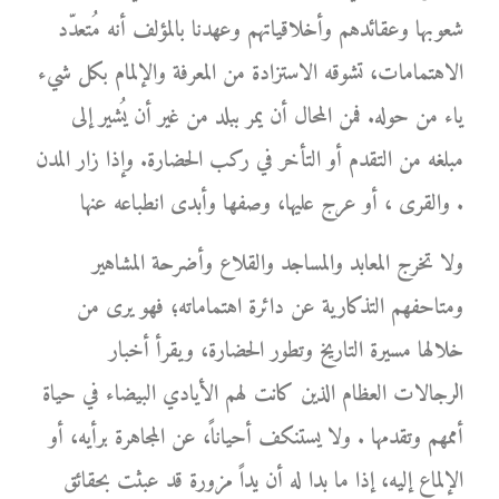
شعوبها وعقائدهم وأخلاقياتهم وعهدنا بالمؤلف أنه مُتعدّد
الاهتمامات، تشوقه الاستزادة من المعرفة والإلمام بكل شيء
ياء من حوله. فمن المحال أن يمر ببلد من غير أن يُشير إلى
مبلغه من التقدم أو التأخر في ركب الحضارة. وإذا زار المدن
والقرى ، أو عرج عليها، وصفها وأبدى انطباعه عنها .
ولا تخرج المعابد والمساجد والقلاع وأضرحة المشاهير
ومتاحفهم التذكارية عن دائرة اهتماماته؛ فهو يرى من
خلالها مسيرة التاريخ وتطور الحضارة، ويقرأ أخبار
الرجالات العظام الذين كانت لهم الأيادي البيضاء في حياة
أممهم وتقدمها . ولا يستنكف أحياناً، عن المجاهرة برأيه، أو
الإلماع إليه، إذا ما بدا له أن يداً مزورة قد عبثت بحقائق