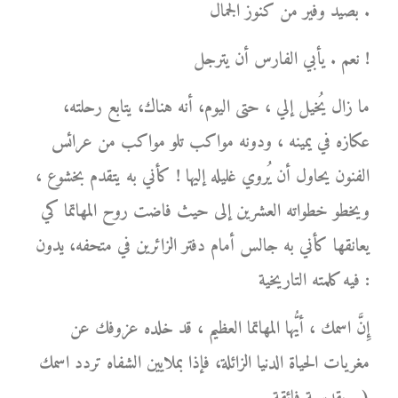
بصيد وفير من كنوز الجمال .
نعم . يأبي الفارس أن يترجل !
ما زال يُخيل إلي ، حتى اليوم، أنه هناك، يتابع رحلته،
عكازه في يمينه ، ودونه مواكب تلو مواكب من عرائس
الفنون يحاول أن يُروي غليله إليها ! كأني به يتقدم بخشوع ،
ويخطو خطواته العشرين إلى حيث فاضت روح المهاتما كي
يعانقها كأني به جالس أمام دفتر الزائرين في متحفه، يدون
فيه كلمته التاريخية :
إِنَّ اسمك ، أيُّها المهاتما العظيم ، قد خلده عزوفك عن
مغريات الحياة الدنيا الزائلة، فإذا بملايين الشفاه تردد اسمك