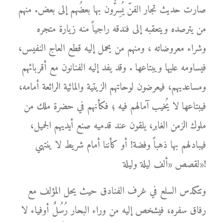
صارت حديث تجار الفنّ يُسِرُّون بها بعضُهم إلى بعض. منهم
من يترصده ويتعقبه إلى فندقه راجياً منه زيارة متجره
وشراء معروضاته ، ومنهم من يحمل إليه قطع العاج النفيس،
فيساومه عليها ويبتاعها . وقد يفد إليه الفنانون مع أقربائهم
ومساعديهم، فيعرضون لوحاتهم الزيتية والمائية الرائعة أمامه،
فيبتاعها لا يُخيب آمالهم فيه ؛ فكأنهم في حضرة ملك من
ملوك الزمن الغابر، يلقون عند قدميه صنع أيديهم الجميل،
فيبادلهم بها ذهباً وفضة! أو كأننا أمام شريط لا ينتهي
لقصص «ألف ليلة وليلة»!
وتتكدس السلع في غرف الفنادق حيث يحل المؤلف مع
رفاق سفره، فيشخص إليه من وراء البحار رُسُلٌ أوفياء لا