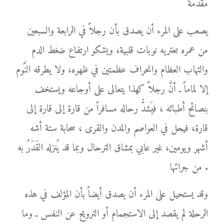
مقدمة
يصعب على المرء أن يصدق بأن رجلاً في الرابعة والسبعين
من عمره تعتريه نوبات قلبية، ويشكو ارتفاع ضغط الدم
والتهاب العظام وانحراف عظمتين في ظهره، ولا يطرقه النَّوم
إلا لماماً ـ أنَّ رجلاً كهذا يتعالى على أوجاعه ويستخف
بنصائح أطبائه ، فيَشدُّ رحاله مسافراً من قارة إلى قارة إلى
قارة، فيحل في العواصم والمدن والقرى ، سحابة ستة أشه
أشهر ويومين، غير عابي بمشاق الترحال وبما قد يُنزله القَدَرُ به
من جرائها .
وقد يستحيل على المرء أن يصدق أيضاً بأن المؤلف في هذه
الرحلة لم يقصد إلى الاستجمام أو الترويح عن النفس ـ وما