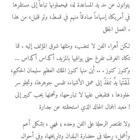
يتوانون عن مد يد المساعدة له، فيحملونها تباعاً إلى مستقرها
في أمريكا، إسهاماً صادقاً منهم في قسط، ولو قليل، من هذا
العمل الجلل .
لكن أهراء الفن لا تنضب، ومثلها شوق المؤلف إليه . فما
تكاد الغرف تفرغ حتى يوافيها بالمزيد. أكداس أكداس …
وكنوز كنوز . .. أين منها كنوز الملك العظيم سليمان الحكيم،
لَمْلَمَتْها يدٌ تَنفَذُ إلى عمق الأشياء، تلمس جوهرها، وتجلو سر
خلودها ، فتقبض عليها لا تبارحها، وتحملها يحب كبير إلى
معبد الجمال الخالد الذي استحقته عن جدارة !
ولا تقتصر الرحلة على الفن وحده ؛ فهي ، بشكل أعم
وأشمل، رحلة في حضارة البلدان وتاريخها، وفي أحوال