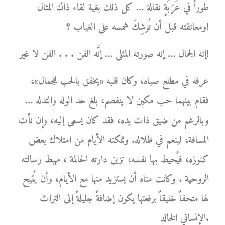
طوراً في عَرَبَةٍ نقالة … كل ذلك بغية لقاء ذاك المثال
ومعانقته قبل أن تُوشِكَ شمسه على الغياب ؟!
إنه الجمال … إنه صورته المثلى … إنَّه الفن . . . الفن لا غير!
عرفه في مطلع صباه، وكان قلبه «يخفق بالحب للجمال»،
فقام بينهما حب مكين لا ينفصم، بلغ حد الوله والتدله …
وبالرغم من ضيق ذات يده، فقد كان يسعى إليه، وإن نأت
المسافة، لينعم في ظلاله. وتمكنه الأيام من امتلاك بعض
كنوزه، فيُحيط بها نفسه، تزين دارته الحالمة ، مهبط رسالته
الروحية . وكانت مناه أن يستزيد منها مع الأيام، وأن يُتيح
لها متحفاً خليقاً برفعتها يكون إضافةً جليلةً إلى التراث
الإنساني الخالد.