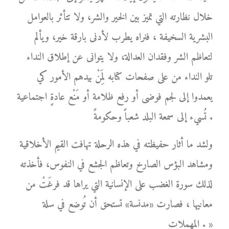
خلال نظارته التي تميز بين الخير والشر، ولا تتأثر بالعوامل
البشرية السخيفة ، فنراه يطرب لأدنى بارقة خير، ويألم
لتعاظم الشر وفقدان العدالة، ولا يتوانى عن إطلاق النداء
تلو النداء من على صفحات كتابه لِمَنْ بيدهم الأمور كي
يعمدوا إلى لجم فوضى أو رفع ظلامة أو مَنْع عادةٍ اجتماعية
تُسيء إلى سمعة البلد شعباً وحكومةً .
ولشد ما أثار حفيظته في هذه الرحلة تهافت القيم الأخلاقية
ومشاهد البؤس الصارخ وتعاظم الجشع في النفوس، فأخذته
لذلك سورة الغضب على الإنسانية التي يراها قد فرغَتْ من
معانيها ، فصارت «مدنسة» تستحق أن تُوضع في سلة
المهملات . »