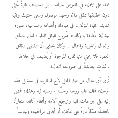
هما، على الجملة، في قاموس حياته – بل استهدف غايةً مُثلى
دون تحقيقها تنقل دائم وجهد موصول وسعي حثيث وتنبه
شديد. فحياة المؤلّف، في مبادئه وأهدافه ومساعيه، صورة
للمثالية المُطلقة ؛ وكتاباته صُروح للمثل العليا : الخير والحق
والعدل والحرية والجمال … وكان يخشى أن تنقضي دقائق
العمر، فلا يجني منها ثماره المرجوة أو يُضيف في خلالها
لبناتٍ جديدةً إلى صروحه الخالدة .
تُرى أي مثال من تلك المثل لاح لناظره، في مستهل هذه
الرحلة، فملك عليه روحه وحسَّه ، وسلبه لبه وعقله، فمشى
إليه على جراحات قلبه وترجيع آلامه وأنغام أناته، متعثراً،
ناهضاً، متكئاً تارةً على عكازه أو أيدي مرافقيه، وجالساً