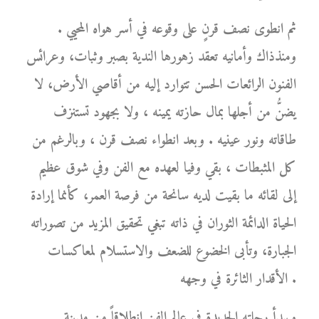
ثم انطوى نصف قرنٍ على وقوعه في أسر هواه المحيي .
ومنذذاك وأمانيه تعقد زهورها الندية بصبر وثبات، وعرائس
الفنون الرائعات الحسن تتوارد إليه من أقاصي الأرض، لا
يضنُّ من أجلها بمال حازته يمينه ، ولا بجهود تستنزف
طاقاته ونور عينيه . وبعد انطواء نصف قرن ، وبالرغم من
كل المثبطات ، بقي وفيا لعهده مع الفن وفي شوق عظيم
إلى لقائه ما بقيت لديه سانحة من فرصة العمر، كأنما إرادة
الحياة الدائمة الثوران في ذاته تبغي تحقيق المزيد من تصوراته
الجبارة، وتأبى الخضوع للضعف والاستسلام لمعاكسات
الأقدار الثائرة في وجهه .
ويبدأ رحلته الجديدة في عالم الفن انطلاقاً من مدينة