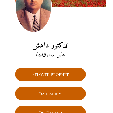
الدكتور داهش
مؤسِّس العقيدة الداهشيَّة
Beloved Prophet
Daheshism
Dr. Dahesh