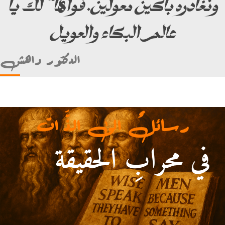
ونغادره باكين معولين. فواها” لك يا
عالم البكاء والعويل
الدكتور داهش
رسائلٌ الى الذَّ ات
في محرابِ الحقيقة
أمام علي بن أبي طالب)