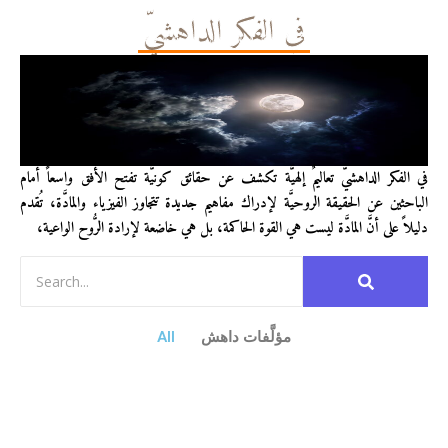
في الفكر الداهشيّ
في الفكر الداهشيّ تعاليمٌ إلهيَّة تكشف عن حقائق كونيَّة تفتح الأفق واسعاً أمام
الباحثين عن الحقيقة الروحيَّة لإدراك مفاهيم جديدة تتجاوز الفيزياء والمادَّة، تُقدم
دليلاً على أنَّ المادَّة ليست هي القوة الحاكمة، بل هي خاضعة لإرادة الرُّوح الواعية،
مؤلَّفات داهش
All