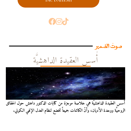
صوتُ الضمير
أُسس العقيدة الداهشيَّة
أُسس العقيدة الداهشيّة هي خلاصة موجزة من كتابات الدكتور داهش حول الحقائق
الروحيَّة ووحدة الأديان، وأنّ الكائنات جميعاً تخضع لنظام العدل الإلهي الكوني.