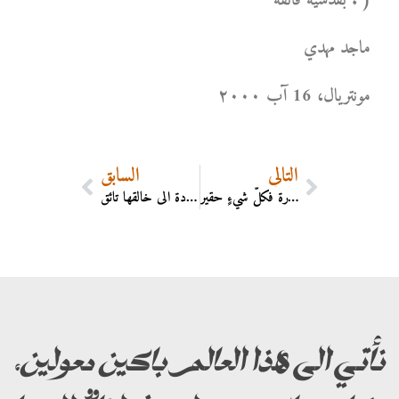
بقدسية فائقة . )
ماجد مهدي
مونتریال، 16 آب ۲۰۰۰
التالي
السابق
كلُّ شيءٍ عظيمٍ في النفسِ العظيمة , أمّا في النفسِ الحقيرة فكلُّ شيءٍ حقير .
الرُّوح نفثةٌ الهيَّة تحتلُّ الخلائق , وكل منها للعودة الى خالقها تائق .
نأتي الى هذا العالم باكين معولين،