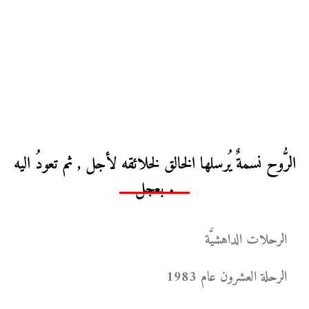
الرُّوح نسمةٌ يُرسلها الخالق لخلائقه لأجل , ثم تعودُ اليه
بعجل .
الرحلات الداهشيَّة
الرحلة العشرون عام 1983