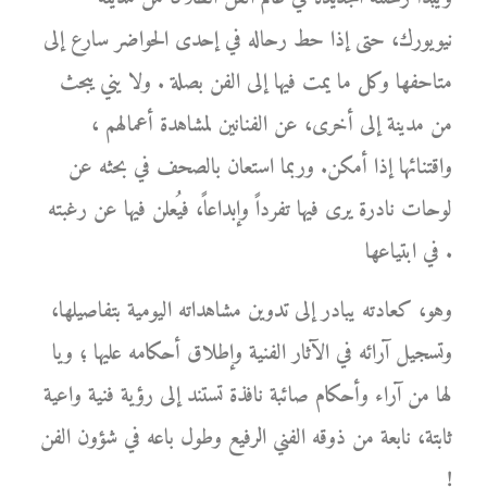
نيويورك، حتى إذا حط رحاله في إحدى الحواضر سارع إلى
متاحفها وكل ما يمت فيها إلى الفن بصلة . ولا يني يبحث
من مدينة إلى أخرى، عن الفنانين لمشاهدة أعمالهم ،
واقتنائها إذا أمكن. وربما استعان بالصحف في بحثه عن
لوحات نادرة يرى فيها تفرداً وإبداعاً، فيُعلن فيها عن رغبته
في ابتياعها .
وهو، كعادته يبادر إلى تدوين مشاهداته اليومية بتفاصيلها،
وتسجيل آرائه في الآثار الفنية وإطلاق أحكامه عليها ؛ ويا
لها من آراء وأحكام صائبة نافذة تستند إلى رؤية فنية واعية
ثابتة، نابعة من ذوقه الفني الرفيع وطول باعه في شؤون الفن
!