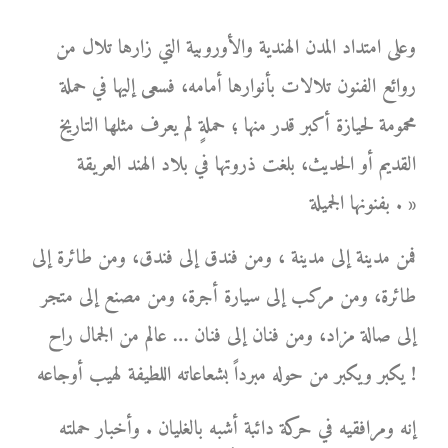
وعلى امتداد المدن الهندية والأوروبية التي زارها تلال من
روائع الفنون تلالات بأنوارها أمامه، فسعى إليها في حملة
محمومة لحيازة أكبر قدر منها ؛ حملةٍ لم يعرف مثلها التاريخ
القديم أو الحديث، بلغت ذروتها في بلاد الهند العريقة
بفنونها الجميلة . »
فمن مدينة إلى مدينة ، ومن فندق إلى فندق، ومن طائرة إلى
طائرة، ومن مركب إلى سيارة أجرة، ومن مصنع إلى متجر
إلى صالة مزاد، ومن فنان إلى فنان … عالم من الجمال راح
يكبر ويكبر من حوله مبرداً بشعاعاته اللطيفة لهيب أوجاعه !
إنه ومرافقيه في حركة دائبة أشبه بالغليان . وأخبار حملته