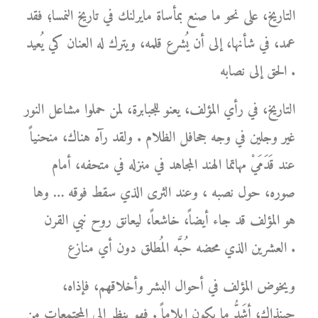
التاريخ، على نحو ما صنع بمأساة مايرلنك في تاريخ النمسا؛ فقد
عمد، في شأنها، إلى أن يُشرع قلمه، ويترك له العنان كي يُعيد
الحق إلى نصابه .
التاريخ، في رأي المؤلف، يعنو للجبابرة، لمن حملوا مشاعل النور
غير وجلين في وجه جحافل الظلام . ولقد رآه هناك، منحنياً
عند قَدَمَيْ مهاتما الهند المجاهد في منزله في متحفه، أمام
صوره، حول نصبه ، وعند الثرى الذي سقط فوقه … وها
هو المؤلف قد جاء أيضاً، خاشعاً، ليعانق روح نبي القرن
العشرين الذي محضه حُبَّه المُطلق دون أي منازع .
ويخوض المؤلف في أحوال البشر وأخلاقهم، فإذاه،
حينذاك، أشَدُّ ما يكون إيلاماً . فهو ينظر إلى المجتمعات من