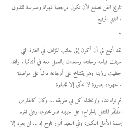
تاريخ الفن تصلح لأن تكون مرجعية للهواة ومدرسة للتذوق
الفني الرفيع .
*
لقد أتيح لي أن أكون إلى جانب المؤلف في الفترة التي
سبقت قيامه برحلته، وسعدت بالعمل معه في أثنائها . ولقد
حظيت برؤيته وهو يتشامخ على أوجاعه دائباً على مواصلة
جهوده بصورة لا تتأتى إلا للجبابرة .
ثم توادعنا، وارتحلنا، كل في طريقه … وكان كالفارس
المُظفّر المثقل بالجراح، على جبينه قدر محتوم، وعلى ثغره
بسمة الأمل الكبير، وفي البعيد أنوار تلوح له … لن يعود إلا