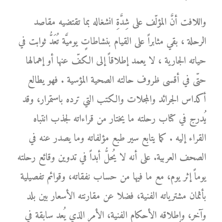
واللافت أنَّ المؤلّف على شِدَّةِ انشغاله بما تقتضيه مقاصد
الرحلة ، بقي مثابراً على القيام بنشاطاتٍ يوميَّة تُعَدُّ ثوابت في
حياته الجارية ، لا يعمد إطلاقاً إلى الكفّ عنها أو إهمالها
حتّى في أقسى ظروف حالته الصحية المؤسية . فهو يطالع
أكداس الجرائد والمجلات والكتب التي ترده باستمرار، وقد
يُدرج في كتاب رحلته ما يختار من قراءاته لجذب انتباه
القراء إليه . كما يتابع سير طبع مؤلفاته وما يصدر عنه في
الصحف العربية. على أنه لا يُحلُّ أبداً في تدوين وقائع رحلته
يوماً إثر يوم، مع ما فيها من حساب نفقاته، وقوائم تفصيلية
بأثمان مشترياته الفنية، فضلا عن مقارنته الأسعار بين بلد
وآخر، وإطلاقه الأحكام الفنية، الأمر الذي يُعد سابقة في