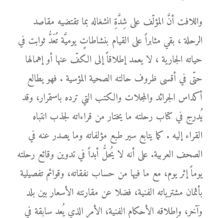
واللافت أنَّ المؤلّف على شِدَّةِ انشغاله بما تقتضيه مقاصد
الرحلة ، بقي مثابراً على القيام بنشاطاتٍ يوميَّة تُعَدُّ ثوابت في
حياته الجارية ، لا يعمد إطلاقاً إلى الكفّ عنها أو إهمالها
حتّى في أقسى ظروف حالته الصحية المؤسية . فهو يطالع
أكداس الجرائد والمجلات والكتب التي ترده باستمرار، وقد
يُدرج في كتاب رحلته ما يختار من قراءاته لجذب انتباه
القراء إليه . كما يتابع سير طبع مؤلفاته وما يصدر عنه في
الصحف العربية. على أنه لا يُحلُّ أبداً في تدوين وقائع رحلته
يوماً إثر يوم، مع ما فيها من حساب نفقاته، وقوائم تفصيلية
بأثمان مشترياته الفنية، فضلا عن مقارنته الأسعار بين بلد
وآخر، وإطلاقه الأحكام الفنية، الأمر الذي يُعد سابقة في