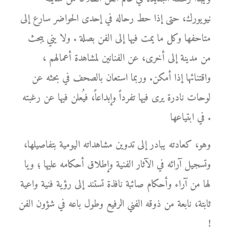
نيويورك، حتى إذا حط رحاله في إحدى الحواضر سارع إلى
متاحفها وكل ما يمت فيها إلى الفن بصلة . ولا يني يبحث
من مدينة إلى أخرى، عن الفنانين لمشاهدة أعمالهم ،
واقتنائها إذا أمكن. وربما استعان بالصحف في بحثه عن
لوحات نادرة يرى فيها تفرداً وإبداعاً، فيُعلن فيها عن رغبته
في ابتياعها .
وهو، كعادته يبادر إلى تدوين مشاهداته اليومية بتفاصيلها،
وتسجيل آرائه في الآثار الفنية وإطلاق أحكامه عليها ؛ ويا
لها من آراء وأحكام صائبة نافذة تستند إلى رؤية فنية واعية
ثابتة، نابعة من ذوقه الفني الرفيع وطول باعه في شؤون الفن
!