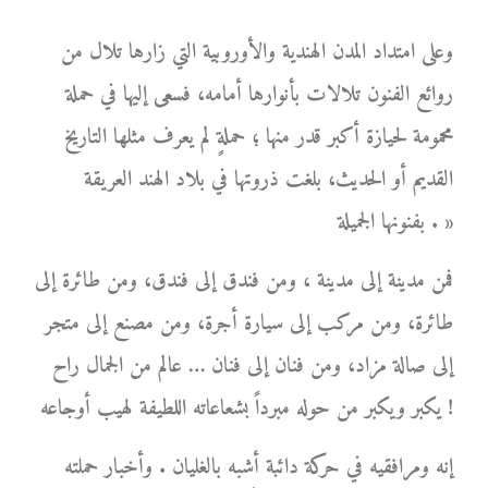
وعلى امتداد المدن الهندية والأوروبية التي زارها تلال من
روائع الفنون تلالات بأنوارها أمامه، فسعى إليها في حملة
محمومة لحيازة أكبر قدر منها ؛ حملةٍ لم يعرف مثلها التاريخ
القديم أو الحديث، بلغت ذروتها في بلاد الهند العريقة
بفنونها الجميلة . »
فمن مدينة إلى مدينة ، ومن فندق إلى فندق، ومن طائرة إلى
طائرة، ومن مركب إلى سيارة أجرة، ومن مصنع إلى متجر
إلى صالة مزاد، ومن فنان إلى فنان … عالم من الجمال راح
يكبر ويكبر من حوله مبرداً بشعاعاته اللطيفة لهيب أوجاعه !
إنه ومرافقيه في حركة دائبة أشبه بالغليان . وأخبار حملته