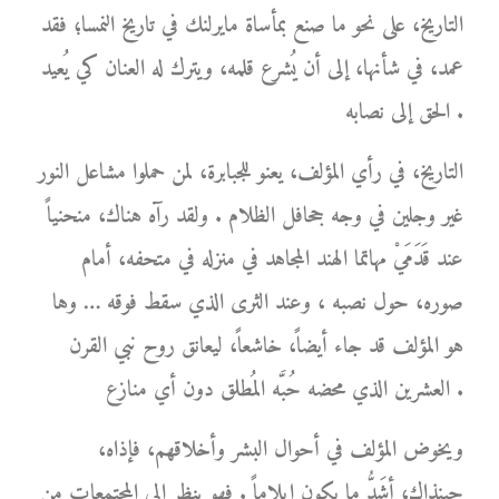
التاريخ، على نحو ما صنع بمأساة مايرلنك في تاريخ النمسا؛ فقد
عمد، في شأنها، إلى أن يُشرع قلمه، ويترك له العنان كي يُعيد
الحق إلى نصابه .
التاريخ، في رأي المؤلف، يعنو للجبابرة، لمن حملوا مشاعل النور
غير وجلين في وجه جحافل الظلام . ولقد رآه هناك، منحنياً
عند قَدَمَيْ مهاتما الهند المجاهد في منزله في متحفه، أمام
صوره، حول نصبه ، وعند الثرى الذي سقط فوقه … وها
هو المؤلف قد جاء أيضاً، خاشعاً، ليعانق روح نبي القرن
العشرين الذي محضه حُبَّه المُطلق دون أي منازع .
ويخوض المؤلف في أحوال البشر وأخلاقهم، فإذاه،
حينذاك، أشَدُّ ما يكون إيلاماً . فهو ينظر إلى المجتمعات من