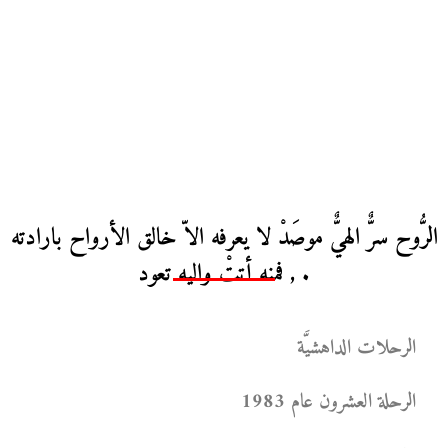
الرُّوح سرٌّ الهيٌّ موصَدْ لا يعرفه الاّ خالق الأرواح بارادته
, فمنه أتتْ واليه تعود .
الرحلات الداهشيَّة
الرحلة العشرون عام 1983