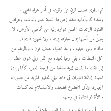
ثم انطوى نصف قرنٍ على وقوعه في أسر هواه المحيي .
ومنذذاك وأمانيه تعقد زهورها الندية بصبر وثبات، وعرائس
الفنون الرائعات الحسن تتوارد إليه من أقاصي الأرض، لا
يضنُّ من أجلها بمال حازته يمينه ، ولا بجهود تستنزف
طاقاته ونور عينيه . وبعد انطواء نصف قرن ، وبالرغم من
كل المثبطات ، بقي وفيا لعهده مع الفن وفي شوق عظيم
إلى لقائه ما بقيت لديه سانحة من فرصة العمر، كأنما إرادة
الحياة الدائمة الثوران في ذاته تبغي تحقيق المزيد من تصوراته
الجبارة، وتأبى الخضوع للضعف والاستسلام لمعاكسات
الأقدار الثائرة في وجهه .
ويبدأ رحلته الجديدة في عالم الفن انطلاقاً من مدينة