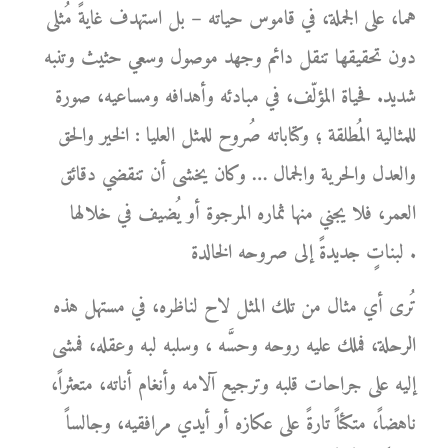
هما، على الجملة، في قاموس حياته – بل استهدف غايةً مُثلى
دون تحقيقها تنقل دائم وجهد موصول وسعي حثيث وتنبه
شديد. فحياة المؤلّف، في مبادئه وأهدافه ومساعيه، صورة
للمثالية المُطلقة ؛ وكتاباته صُروح للمثل العليا : الخير والحق
والعدل والحرية والجمال … وكان يخشى أن تنقضي دقائق
العمر، فلا يجني منها ثماره المرجوة أو يُضيف في خلالها
لبناتٍ جديدةً إلى صروحه الخالدة .
تُرى أي مثال من تلك المثل لاح لناظره، في مستهل هذه
الرحلة، فملك عليه روحه وحسَّه ، وسلبه لبه وعقله، فمشى
إليه على جراحات قلبه وترجيع آلامه وأنغام أناته، متعثراً،
ناهضاً، متكئاً تارةً على عكازه أو أيدي مرافقيه، وجالساً