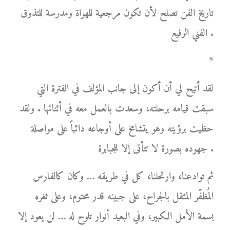
تاريخ الفن تصلح لأن تكون مرجعية للهواة ومدرسة للتذوق
الفني الرفيع .
*
لقد أتيح لي أن أكون إلى جانب المؤلف في الفترة التي
سبقت قيامه برحلته، وسعدت بالعمل معه في أثنائها . ولقد
حظيت برؤيته وهو يتشامخ على أوجاعه دائباً على مواصلة
جهوده بصورة لا تتأتى إلا للجبابرة .
ثم توادعنا، وارتحلنا، كل في طريقه … وكان كالفارس
المُظفّر المثقل بالجراح، على جبينه قدر محتوم، وعلى ثغره
بسمة الأمل الكبير، وفي البعيد أنوار تلوح له … لن يعود إلا