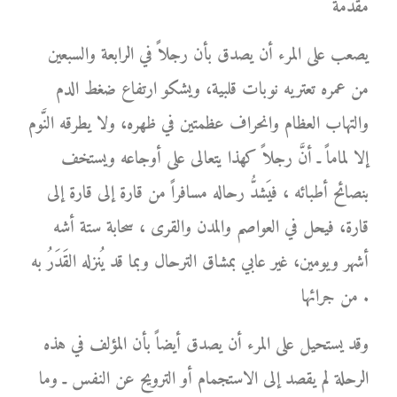
مقدمة
يصعب على المرء أن يصدق بأن رجلاً في الرابعة والسبعين
من عمره تعتريه نوبات قلبية، ويشكو ارتفاع ضغط الدم
والتهاب العظام وانحراف عظمتين في ظهره، ولا يطرقه النَّوم
إلا لماماً ـ أنَّ رجلاً كهذا يتعالى على أوجاعه ويستخف
بنصائح أطبائه ، فيَشدُّ رحاله مسافراً من قارة إلى قارة إلى
قارة، فيحل في العواصم والمدن والقرى ، سحابة ستة أشه
أشهر ويومين، غير عابي بمشاق الترحال وبما قد يُنزله القَدَرُ به
من جرائها .
وقد يستحيل على المرء أن يصدق أيضاً بأن المؤلف في هذه
الرحلة لم يقصد إلى الاستجمام أو الترويح عن النفس ـ وما