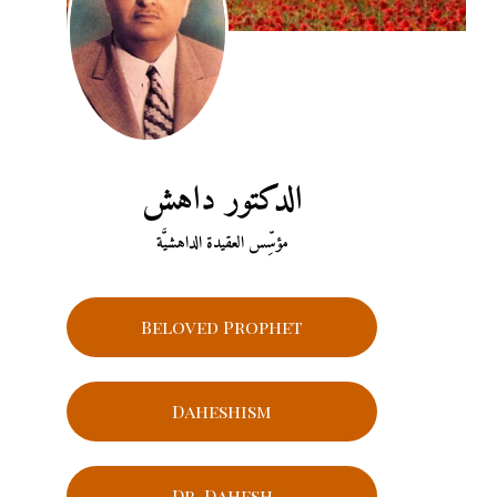
الدكتور داهش
مؤسِّس العقيدة الداهشيَّة
Beloved Prophet
Daheshism
Dr. Dahesh