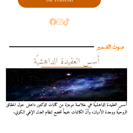
صوتُ الضمير
أُسس العقيدة الداهشيَّة
أُسس العقيدة الداهشيّة هي خلاصة موجزة من كتابات الدكتور داهش حول الحقائق
الروحيَّة ووحدة الأديان، وأنّ الكائنات جميعاً تخضع لنظام العدل الإلهي الكوني.