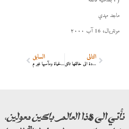
بقدسية فائقة . )
ماجد مهدي
مونتریال، 16 آب ۲۰۰۰
التالي
السابق
الرُّوح نفثةٌ الهيَّة تحتلُّ الخلائق , وكل منها للعودة الى خالقها تائق .
أنا أؤمن بأنه توجـد عدالةٌ سماويّة , وأنَّ جميع ما يُصيبنا في الحياةِ الدُّنيا من مُنغِّصاتٍ وأكدارٍ انَّ هـو الاَّ جـزاء وفاق لمِا أجترحناه في أدوارنا السابقة من آثـامٍ وشـرور . ولهـذا يجب علينا أن نستقبل كلَّ مـا يحـلُّ بنـا من آلام الحياة ومآسيها غير م
نأتي الى هذا العالم باكين معولين،