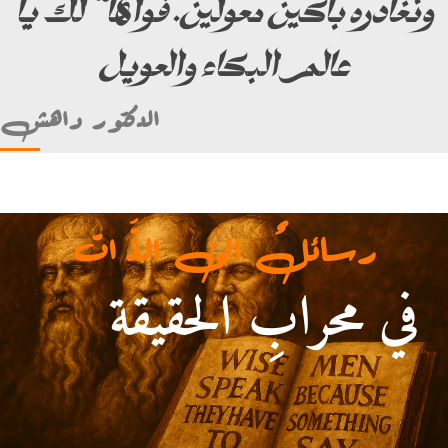
ونغادره باكين معولين. فواها” لك يا
عالم البكاء والعويل
الدكتور داهش
رسائلٌ الى الذَّ ات
في محرابِ الحقيقة
ألأمام علي بن أبي طالب)