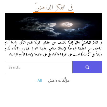
في الفكر الداهشيّ
في الفكر الداهشيّ تعاليمٌ إلهيَّة تكشف عن حقائق كونيَّة تفتح الأفق واسعاً أمام
الباحثين عن الحقيقة الروحيَّة لإدراك مفاهيم جديدة تتجاوز الفيزياء والمادَّة، تُقدم
دليلاً على أنَّ المادَّة ليست هي القوة الحاكمة، بل هي خاضعة لإرادة الرُّوح الواعية،
مؤلَّفات داهش
All