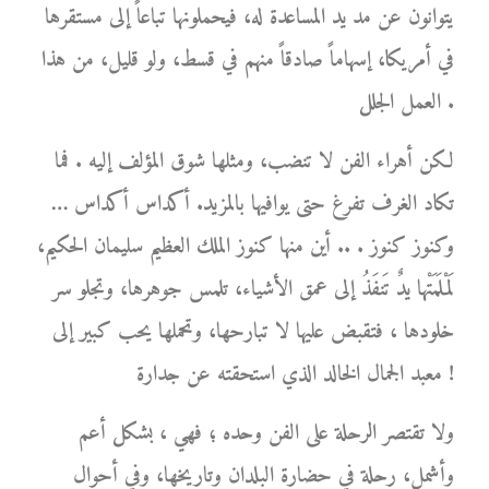
يتوانون عن مد يد المساعدة له، فيحملونها تباعاً إلى مستقرها
في أمريكا، إسهاماً صادقاً منهم في قسط، ولو قليل، من هذا
العمل الجلل .
لكن أهراء الفن لا تنضب، ومثلها شوق المؤلف إليه . فما
تكاد الغرف تفرغ حتى يوافيها بالمزيد. أكداس أكداس …
وكنوز كنوز . .. أين منها كنوز الملك العظيم سليمان الحكيم،
لَمْلَمَتْها يدٌ تَنفَذُ إلى عمق الأشياء، تلمس جوهرها، وتجلو سر
خلودها ، فتقبض عليها لا تبارحها، وتحملها يحب كبير إلى
معبد الجمال الخالد الذي استحقته عن جدارة !
ولا تقتصر الرحلة على الفن وحده ؛ فهي ، بشكل أعم
وأشمل، رحلة في حضارة البلدان وتاريخها، وفي أحوال