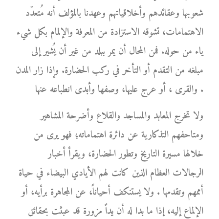
شعوبها وعقائدهم وأخلاقياتهم وعهدنا بالمؤلف أنه مُتعدّد
الاهتمامات، تشوقه الاستزادة من المعرفة والإلمام بكل شيء
ياء من حوله. فمن المحال أن يمر ببلد من غير أن يُشير إلى
مبلغه من التقدم أو التأخر في ركب الحضارة. وإذا زار المدن
والقرى ، أو عرج عليها، وصفها وأبدى انطباعه عنها .
ولا تخرج المعابد والمساجد والقلاع وأضرحة المشاهير
ومتاحفهم التذكارية عن دائرة اهتماماته؛ فهو يرى من
خلالها مسيرة التاريخ وتطور الحضارة، ويقرأ أخبار
الرجالات العظام الذين كانت لهم الأيادي البيضاء في حياة
أممهم وتقدمها . ولا يستنكف أحياناً، عن المجاهرة برأيه، أو
الإلماع إليه، إذا ما بدا له أن يداً مزورة قد عبثت بحقائق