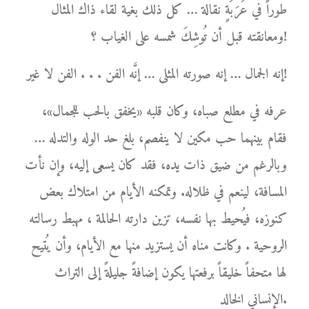
طوراً في عَرَبَةٍ نقالة … كل ذلك بغية لقاء ذاك المثال
ومعانقته قبل أن تُوشِكَ شمسه على الغياب ؟!
إنه الجمال … إنه صورته المثلى … إنَّه الفن . . . الفن لا غير!
عرفه في مطلع صباه، وكان قلبه «يخفق بالحب للجمال»،
فقام بينهما حب مكين لا ينفصم، بلغ حد الوله والتدله …
وبالرغم من ضيق ذات يده، فقد كان يسعى إليه، وإن نأت
المسافة، لينعم في ظلاله. وتمكنه الأيام من امتلاك بعض
كنوزه، فيُحيط بها نفسه، تزين دارته الحالمة ، مهبط رسالته
الروحية . وكانت مناه أن يستزيد منها مع الأيام، وأن يُتيح
لها متحفاً خليقاً برفعتها يكون إضافةً جليلةً إلى التراث
الإنساني الخالد.