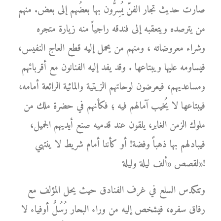
صارت حديث تجار الفنّ يُسِرُّون بها بعضُهم إلى بعض. منهم
من يترصده ويتعقبه إلى فندقه راجياً منه زيارة متجره
وشراء معروضاته ، ومنهم من يحمل إليه قطع العاج النفيس،
فيساومه عليها ويبتاعها . وقد يفد إليه الفنانون مع أقربائهم
ومساعديهم، فيعرضون لوحاتهم الزيتية والمائية الرائعة أمامه،
فيبتاعها لا يُخيب آمالهم فيه ؛ فكأنهم في حضرة ملك من
ملوك الزمن الغابر، يلقون عند قدميه صنع أيديهم الجميل،
فيبادلهم بها ذهباً وفضة! أو كأننا أمام شريط لا ينتهي
لقصص «ألف ليلة وليلة»!
وتتكدس السلع في غرف الفنادق حيث يحل المؤلف مع
رفاق سفره، فيشخص إليه من وراء البحار رُسُلٌ أوفياء لا