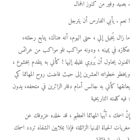
بصيد وفير من كنوز الجمال .
نعم . يأبي الفارس أن يترجل !
ما زال يُخيل إلي ، حتى اليوم، أنه هناك، يتابع رحلته،
عكازه في يمينه ، ودونه مواكب تلو مواكب من عرائس
الفنون يحاول أن يُروي غليله إليها ! كأني به يتقدم بخشوع ،
ويخطو خطواته العشرين إلى حيث فاضت روح المهاتما كي
يعانقها كأني به جالس أمام دفتر الزائرين في متحفه، يدون
فيه كلمته التاريخية :
إِنَّ اسمك ، أيُّها المهاتما العظيم ، قد خلده عزوفك عن
مغريات الحياة الدنيا الزائلة، فإذا بملايين الشفاه تردد اسمك