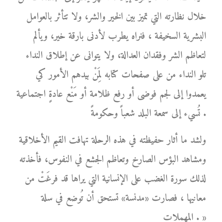
خلال نظارته التي تميز بين الخير والشر، ولا تتأثر بالعوامل
البشرية السخيفة ، فنراه يطرب لأدنى بارقة خير، ويألم
لتعاظم الشر وفقدان العدالة، ولا يتوانى عن إطلاق النداء
تلو النداء من على صفحات كتابه لِمَنْ بيدهم الأمور كي
يعمدوا إلى لجم فوضى أو رفع ظلامة أو مَنْع عادةٍ اجتماعية
تُسيء إلى سمعة البلد شعباً وحكومةً .
ولشد ما أثار حفيظته في هذه الرحلة تهافت القيم الأخلاقية
ومشاهد البؤس الصارخ وتعاظم الجشع في النفوس، فأخذته
لذلك سورة الغضب على الإنسانية التي يراها قد فرغَتْ من
معانيها ، فصارت «مدنسة» تستحق أن تُوضع في سلة
المهملات . »