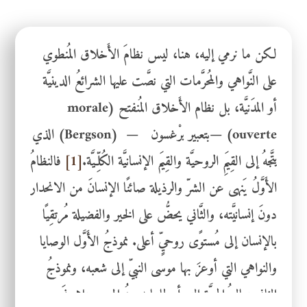
لكن ما نرمي إليه، هنا، ليس نظامَ الأَخلاق المُنطوي
على النَّواهي والمُحرَّمات التي نصَّت عليها الشرائعُ الدينيَّة
أو المدَنيَّة، بل نظام الأَخلاق المُنفتح (morale
ouverte) —بتعبير برْغسون — (Bergson) الذي
يتَّجهُ إلى القِيَمِ الروحيَّة والقِيَم الإنسانيَّة الكُلِّـيَّة.
[1]
فالنظامُ
الأَوَّلُ يَنهى عن الشرّ والرذيلة صائنًا الإنسانَ من الانحدار
دونَ إنسانيَّته، والثَّاني يحضُّ على الخير والفضيلة مُرتقِيًا
بالإنسان إلى مُستوًى روحيٍّ أعلى. نموذجُ الأَوَّل الوصايا
والنواهي التي أوعزَ بها موسى النبيّ إلى شعبه، ونموذجُ
الثاني تعاليمُ المحبَّة التي أعطاها يسوعُ المسيح تلاميذَه