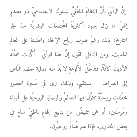
إنَّ الرأيَ بأَنَّ النظامَ الخُلُقيَّ للسلوك الاجتماعيِّ ذو مصدرٍ
إلهيّ ما زال يسودُ أكثريَّةَ المُجتمعات البشريَّة منذ فجر
التاريخ، ذلك رغمَ هبوب رياح الإلحاد والعَلمنة على العالَم
الحديث. ومن النافل القَول إنَّ هذا الرأيَ أَكَّدَت صحَّتَه
الأديانُ كافَّةً. فتدخُّلُ الأُلوهةِ لا بُدَّ منه لهداية معظم النَّاس
إلى الصراط المستقيم. ولذلك نرى في مَسيرة العصور
محطَّاتٍ روحيَّةً تتنزَّلُ فيها التعاليمُ والوصايا الروحيَّة على أنبياءَ
ومُرسَلين، أو هي تفيضُ من ينابيعِ إلهامٍ باطنيٍّ سامٍ في
بعض المختارين، فإذا هم هُداةٌ روحيُّون.