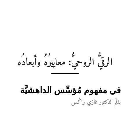
الرقيُّ الروحيُّ: معاييرُهُ وأبعادُه
في مفهوم مُؤسِّس الداهشيَّة
بقلَم الدكتور غازي براكْس