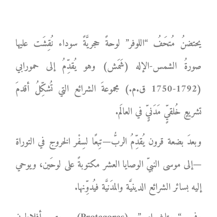
يحتضنُ مُتحَفُ “اللوفر” لوحةً حجريَّةً سوداء نُقِشَت عليها
صورةُ الشمس-الإله (شَمَش) وهو يُقدِّمُ إلى حمورابي
(1792-1750 ق.م.) مجموعةَ الشرائع التي تُشكِّلُ أقدمَ
تشريعٍ خُلقيٍّ مَدَنيٍّ في العالَم.
وبعدَ بضعة قرون يُقدِّمُ الربُّ—تِبعًا لسِفْر الخروج في التوراة
—إلى موسى النبيّ الوصايا العشر مكتوبةً على لوحَين، ويوحي
إليه بسائر الشرائع الدينيَّة والمدَنيَّة فيُدوِّنها.