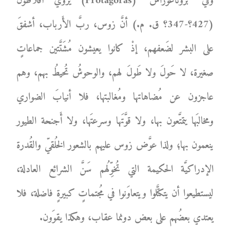
وفي “بروتاغوراس” (Protagoras) يروي أفلاطون
(427؟-347؟ ق. م.) أنَّ زوس، ربَّ الأَرباب، أشفقَ
على البشر لضَعفهم، إذْ كانوا يعيشون مُشَتَّتين جماعاتٍ
صغيرة، لا حَولَ ولا طَولَ لهم، والوحوشُ تُحيطُ بهم، وهم
عاجزون عن مُضاهاتها ومُغالبتها، فلا أنيابَ الضواري
ومخالبَها يتمتَّعون بها، ولا قوَّتَها وسرعتَها، ولا أَجنحة الطيور
ينعمون بها؛ ولذا عوَّض زوس عليهم بالشعور الخُلقيّ والقُدرة
الإدراكيَّة الحكيمة التي تُخوِّلُهم سَنَّ الشرائع العادلة،
ليستطيعوا أن يتكتَّلوا ويتعاوَنوا في مُجتماتٍ كبيرةٍ فاضلة، فلا
يعتدي بعضُهم على بعض دونما عقاب، وهكذا يقوَون.