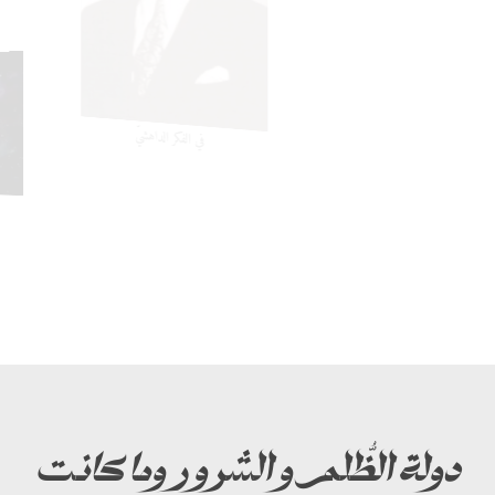
أُخرى في كلِّ نفس، أصبح في طبيعةِ كلِّ موجودٍ أن
يحنَّ حنينًا واعيًا أو غيَر واعٍ للعودةِ إلى مصدره الكامل،
لأَنَّ الابتعادَ عن وجه الخالق هو ابتعادٌ—
عن وجهِ النور،
وجهِ السعادة…
أنا داهش أتحدَّثُ إليكم
وجهِ الأَملِ العَذْبِ المُرتَجى،
وجهِ ما ينشدُه الماءُ والهواءُ والفضاءُ والسماء،
وجهِ مَن يتطلَّعُ إليه جميعُ الأَحياء دونَ استثناء،
وجهِ مَن تتمنَّاهُ جميعُ المخلوقاتِ معروفِها ومجهولِها،
دولة الظُّلم و الشرور وما كانت