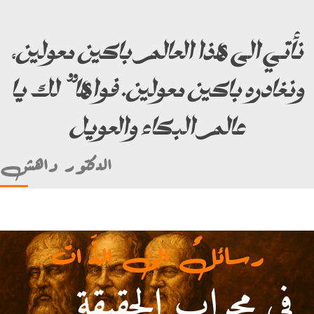
نأتي الى هذا العالم باكين معولين،
ونغادره باكين معولين. فواها” لك يا
عالم البكاء والعويل
الدكتور داهش
رسائلٌ الى الذَّ ات
في محرابِ الحقيقة