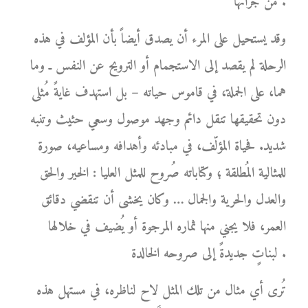
من جرائها .
وقد يستحيل على المرء أن يصدق أيضاً بأن المؤلف في هذه
الرحلة لم يقصد إلى الاستجمام أو الترويح عن النفس ـ وما
هما، على الجملة، في قاموس حياته – بل استهدف غايةً مُثلى
دون تحقيقها تنقل دائم وجهد موصول وسعي حثيث وتنبه
شديد. فحياة المؤلّف، في مبادئه وأهدافه ومساعيه، صورة
للمثالية المُطلقة ؛ وكتاباته صُروح للمثل العليا : الخير والحق
والعدل والحرية والجمال … وكان يخشى أن تنقضي دقائق
العمر، فلا يجني منها ثماره المرجوة أو يُضيف في خلالها
لبناتٍ جديدةً إلى صروحه الخالدة .
تُرى أي مثال من تلك المثل لاح لناظره، في مستهل هذه