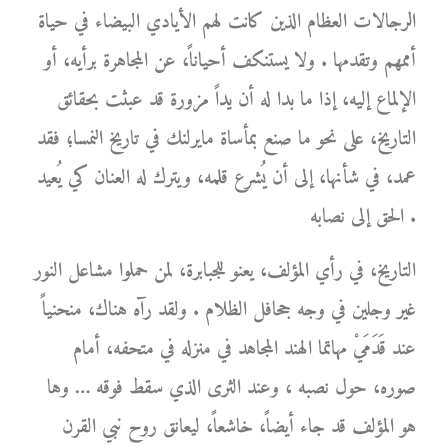
الرجالات العظام الذين كانت لهم الأيادي البيضاء في حياة
أممهم وتقدمها . ولا يستنكف أحياناً، عن المجاهرة برأيه، أو
الإلماع إليه، إذا ما بدا له أن يداً مزورة قد عبثت بحقائق
التاريخ، على نحو ما صنع بمأساة مايرلنك في تاريخ النمسا؛ فقد
عمد، في شأنها، إلى أن يُشرع قلمه، ويترك له العنان كي يُعيد
الحق إلى نصابه .
التاريخ، في رأي المؤلف، يعنو للجبابرة، لمن حملوا مشاعل النور
غير وجلين في وجه جحافل الظلام . ولقد رآه هناك، منحنياً
عند قَدَمَيْ مهاتما الهند المجاهد في منزله في متحفه، أمام
صوره، حول نصبه ، وعند الثرى الذي سقط فوقه … وها
هو المؤلف قد جاء أيضاً، خاشعاً، ليعانق روح نبي القرن