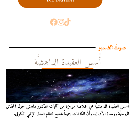
صوتُ الضمير
أُسس العقيدة الداهشيَّة
أُسس العقيدة الداهشيّة هي خلاصة موجزة من كتابات الدكتور داهش حول الحقائق
الروحيَّة ووحدة الأديان، وأنّ الكائنات جميعاً تخضع لنظام العدل الإلهي الكوني.