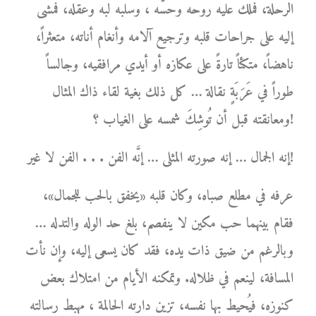
الرحلة، فملك عليه روحه وحسَّه ، وسلبه لبه وعقله، فمشى
إليه على جراحات قلبه وترجيع آلامه وأنغام أناته، متعثراً،
ناهضاً، متكئاً تارةً على عكازه أو أيدي مرافقيه، وجالساً
طوراً في عَرَبَةٍ نقالة … كل ذلك بغية لقاء ذاك المثال
ومعانقته قبل أن تُوشِكَ شمسه على الغياب ؟!
إنه الجمال … إنه صورته المثلى … إنَّه الفن . . . الفن لا غير!
عرفه في مطلع صباه، وكان قلبه «يخفق بالحب للجمال»،
فقام بينهما حب مكين لا ينفصم، بلغ حد الوله والتدله …
وبالرغم من ضيق ذات يده، فقد كان يسعى إليه، وإن نأت
المسافة، لينعم في ظلاله. وتمكنه الأيام من امتلاك بعض
كنوزه، فيُحيط بها نفسه، تزين دارته الحالمة ، مهبط رسالته