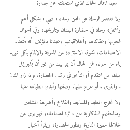
معبد الجمال الخالد الذي استحقته عن جدارة !
ولا تقتصر الرحلة على الفن وحده ؛ فهي ، بشكل أعم
وأشمل، رحلة في حضارة البلدان وتاريخها، وفي أحوال
شعوبها وعقائدهم وأخلاقياتهم وعهدنا بالمؤلف أنه مُتعدّد
الاهتمامات، تشوقه الاستزادة من المعرفة والإلمام بكل شيء
ياء من حوله. فمن المحال أن يمر ببلد من غير أن يُشير إلى
مبلغه من التقدم أو التأخر في ركب الحضارة. وإذا زار المدن
والقرى ، أو عرج عليها، وصفها وأبدى انطباعه عنها .
ولا تخرج المعابد والمساجد والقلاع وأضرحة المشاهير
ومتاحفهم التذكارية عن دائرة اهتماماته؛ فهو يرى من
خلالها مسيرة التاريخ وتطور الحضارة، ويقرأ أخبار