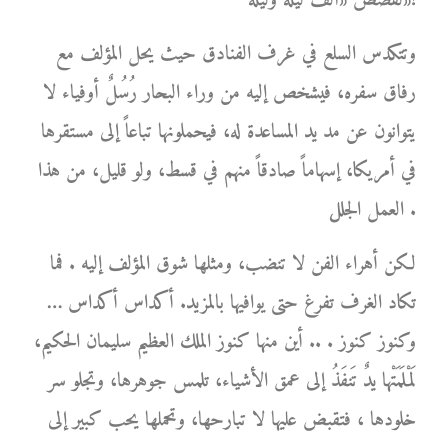
لقصص «ألف ليلة وليلة»!
وتتكدس السلع في غرف الفنادق حيث يحل المؤلف مع
رفاق سفره، فيشخص إليه من وراء البحار رُسُلٌ أوفياء لا
يتوانون عن مد يد المساعدة له، فيحملونها تباعاً إلى مستقرها
في أمريكا، إسهاماً صادقاً منهم في قسط، ولو قليل، من هذا
العمل الجلل .
لكن أهراء الفن لا تنضب، ومثلها شوق المؤلف إليه . فما
تكاد الغرف تفرغ حتى يوافيها بالمزيد. أكداس أكداس …
وكنوز كنوز . .. أين منها كنوز الملك العظيم سليمان الحكيم،
لَمْلَمَتْها يدٌ تَنفَذُ إلى عمق الأشياء، تلمس جوهرها، وتجلو سر
خلودها ، فتقبض عليها لا تبارحها، وتحملها يحب كبير إلى