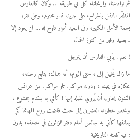
ثم توادعنا، وارتحلنا، كل في طريقه … وكان كالفارس
المُظفّر المثقل بالجراح، على جبينه قدر محتوم، وعلى ثغره
بسمة الأمل الكبير، وفي البعيد أنوار تلوح له … لن يعود إلا
بصيد وفير من كنوز الجمال .
نعم . يأبي الفارس أن يترجل !
ما زال يُخيل إلي ، حتى اليوم، أنه هناك، يتابع رحلته،
عكازه في يمينه ، ودونه مواكب تلو مواكب من عرائس
الفنون يحاول أن يُروي غليله إليها ! كأني به يتقدم بخشوع ،
ويخطو خطواته العشرين إلى حيث فاضت روح المهاتما كي
يعانقها كأني به جالس أمام دفتر الزائرين في متحفه، يدون
فيه كلمته التاريخية :