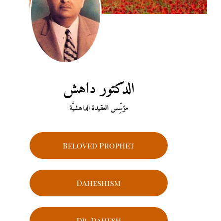
الدكتور داهش
مؤسِّس العقيدة الداهشيَّة
Beloved Prophet
Daheshism
Dr. Dahesh