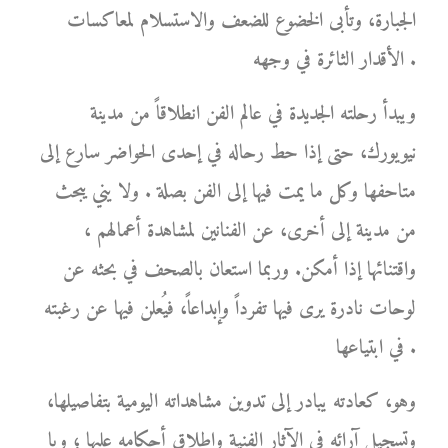
الجبارة، وتأبى الخضوع للضعف والاستسلام لمعاكسات
الأقدار الثائرة في وجهه .
ويبدأ رحلته الجديدة في عالم الفن انطلاقاً من مدينة
نيويورك، حتى إذا حط رحاله في إحدى الحواضر سارع إلى
متاحفها وكل ما يمت فيها إلى الفن بصلة . ولا يني يبحث
من مدينة إلى أخرى، عن الفنانين لمشاهدة أعمالهم ،
واقتنائها إذا أمكن. وربما استعان بالصحف في بحثه عن
لوحات نادرة يرى فيها تفرداً وإبداعاً، فيُعلن فيها عن رغبته
في ابتياعها .
وهو، كعادته يبادر إلى تدوين مشاهداته اليومية بتفاصيلها،
وتسجيل آرائه في الآثار الفنية وإطلاق أحكامه عليها ؛ ويا