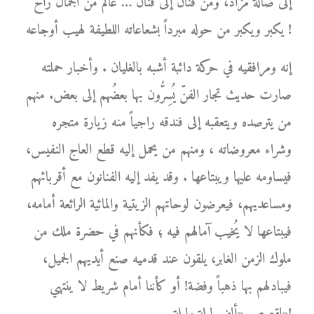
إلى صالة مزاد، ومن فنان إلى فنان … عالم من الجمال راح
يكبر ويكبر من حوله مبرداً بشعاعاته اللطيفة لهيب أوجاعه !
إنه ومرافقيه في حركة دائبة أشبه بالغليان . وأخبار حملته
صارت حديث تجار الفنّ يُسِرُّون بها بعضُهم إلى بعض. منهم
من يترصده ويتعقبه إلى فندقه راجياً منه زيارة متجره
وشراء معروضاته ، ومنهم من يحمل إليه قطع العاج النفيس،
فيساومه عليها ويبتاعها . وقد يفد إليه الفنانون مع أقربائهم
ومساعديهم، فيعرضون لوحاتهم الزيتية والمائية الرائعة أمامه،
فيبتاعها لا يُخيب آمالهم فيه ؛ فكأنهم في حضرة ملك من
ملوك الزمن الغابر، يلقون عند قدميه صنع أيديهم الجميل،
فيبادلهم بها ذهباً وفضة! أو كأننا أمام شريط لا ينتهي