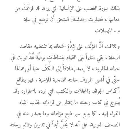
لذلك سورة الغضب على الإنسانية التي يراها قد فرغَتْ من
معانيها ، فصارت «مدنسة» تستحق أن تُوضع في سلة
المهملات . »
واللافت أنَّ المؤلّف على شِدَّةِ انشغاله بما تقتضيه مقاصد
الرحلة ، بقي مثابراً على القيام بنشاطاتٍ يوميَّة تُعَدُّ ثوابت في
حياته الجارية ، لا يعمد إطلاقاً إلى الكفّ عنها أو إهمالها
حتّى في أقسى ظروف حالته الصحية المؤسية . فهو يطالع
أكداس الجرائد والمجلات والكتب التي ترده باستمرار، وقد
يُدرج في كتاب رحلته ما يختار من قراءاته لجذب انتباه
القراء إليه . كما يتابع سير طبع مؤلفاته وما يصدر عنه في
الصحف العربية. على أنه لا يُحلُّ أبداً في تدوين وقائع رحلته