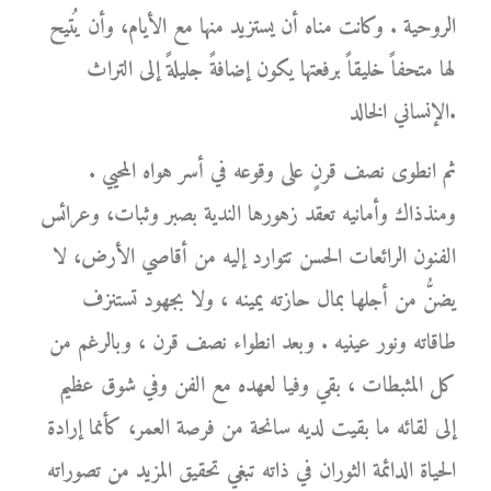
الروحية . وكانت مناه أن يستزيد منها مع الأيام، وأن يُتيح
لها متحفاً خليقاً برفعتها يكون إضافةً جليلةً إلى التراث
الإنساني الخالد.
ثم انطوى نصف قرنٍ على وقوعه في أسر هواه المحيي .
ومنذذاك وأمانيه تعقد زهورها الندية بصبر وثبات، وعرائس
الفنون الرائعات الحسن تتوارد إليه من أقاصي الأرض، لا
يضنُّ من أجلها بمال حازته يمينه ، ولا بجهود تستنزف
طاقاته ونور عينيه . وبعد انطواء نصف قرن ، وبالرغم من
كل المثبطات ، بقي وفيا لعهده مع الفن وفي شوق عظيم
إلى لقائه ما بقيت لديه سانحة من فرصة العمر، كأنما إرادة
الحياة الدائمة الثوران في ذاته تبغي تحقيق المزيد من تصوراته