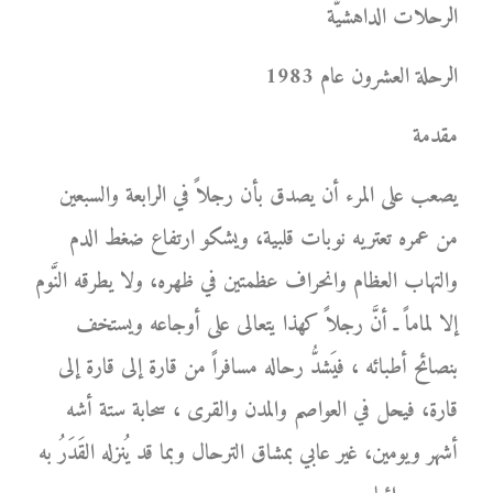
الرحلات الداهشيَّة
الرحلة العشرون عام 1983
مقدمة
يصعب على المرء أن يصدق بأن رجلاً في الرابعة والسبعين
من عمره تعتريه نوبات قلبية، ويشكو ارتفاع ضغط الدم
والتهاب العظام وانحراف عظمتين في ظهره، ولا يطرقه النَّوم
إلا لماماً ـ أنَّ رجلاً كهذا يتعالى على أوجاعه ويستخف
بنصائح أطبائه ، فيَشدُّ رحاله مسافراً من قارة إلى قارة إلى
قارة، فيحل في العواصم والمدن والقرى ، سحابة ستة أشه
أشهر ويومين، غير عابي بمشاق الترحال وبما قد يُنزله القَدَرُ به