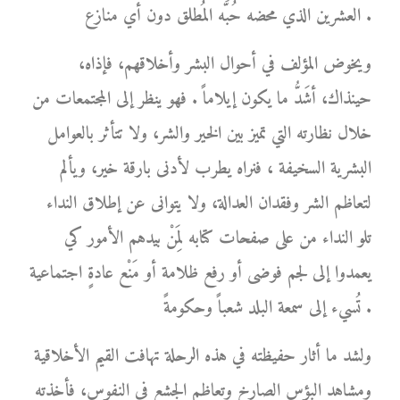
العشرين الذي محضه حُبَّه المُطلق دون أي منازع .
ويخوض المؤلف في أحوال البشر وأخلاقهم، فإذاه،
حينذاك، أشَدُّ ما يكون إيلاماً . فهو ينظر إلى المجتمعات من
خلال نظارته التي تميز بين الخير والشر، ولا تتأثر بالعوامل
البشرية السخيفة ، فنراه يطرب لأدنى بارقة خير، ويألم
لتعاظم الشر وفقدان العدالة، ولا يتوانى عن إطلاق النداء
تلو النداء من على صفحات كتابه لِمَنْ بيدهم الأمور كي
يعمدوا إلى لجم فوضى أو رفع ظلامة أو مَنْع عادةٍ اجتماعية
تُسيء إلى سمعة البلد شعباً وحكومةً .
ولشد ما أثار حفيظته في هذه الرحلة تهافت القيم الأخلاقية
ومشاهد البؤس الصارخ وتعاظم الجشع في النفوس، فأخذته