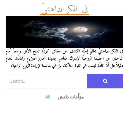
في الفكر الداهشيّ
في الفكر الداهشيّ تعاليمٌ إلهيَّة تكشف عن حقائق كونيَّة تفتح الأفق واسعاً أمام
الباحثين عن الحقيقة الروحيَّة لإدراك مفاهيم جديدة تتجاوز الفيزياء والمادَّة، تُقدم
دليلاً على أنَّ المادَّة ليست هي القوة الحاكمة، بل هي خاضعة لإرادة الرُّوح الواعية،
مؤلَّفات داهش
All