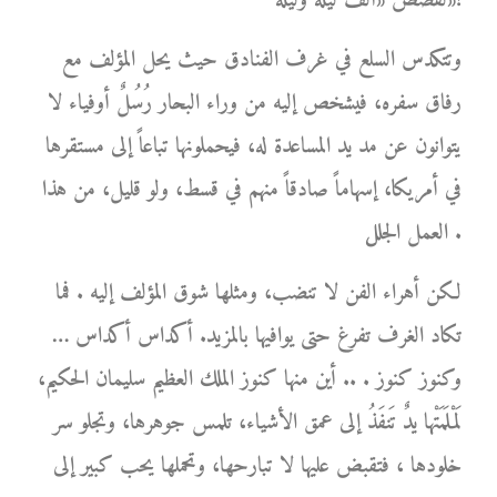
لقصص «ألف ليلة وليلة»!
وتتكدس السلع في غرف الفنادق حيث يحل المؤلف مع
رفاق سفره، فيشخص إليه من وراء البحار رُسُلٌ أوفياء لا
يتوانون عن مد يد المساعدة له، فيحملونها تباعاً إلى مستقرها
في أمريكا، إسهاماً صادقاً منهم في قسط، ولو قليل، من هذا
العمل الجلل .
لكن أهراء الفن لا تنضب، ومثلها شوق المؤلف إليه . فما
تكاد الغرف تفرغ حتى يوافيها بالمزيد. أكداس أكداس …
وكنوز كنوز . .. أين منها كنوز الملك العظيم سليمان الحكيم،
لَمْلَمَتْها يدٌ تَنفَذُ إلى عمق الأشياء، تلمس جوهرها، وتجلو سر
خلودها ، فتقبض عليها لا تبارحها، وتحملها يحب كبير إلى