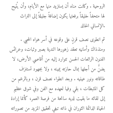
الروحية . وكانت مناه أن يستزيد منها مع الأيام، وأن يُتيح
لها متحفاً خليقاً برفعتها يكون إضافةً جليلةً إلى التراث
الإنساني الخالد.
ثم انطوى نصف قرنٍ على وقوعه في أسر هواه المحيي .
ومنذذاك وأمانيه تعقد زهورها الندية بصبر وثبات، وعرائس
الفنون الرائعات الحسن تتوارد إليه من أقاصي الأرض، لا
يضنُّ من أجلها بمال حازته يمينه ، ولا بجهود تستنزف
طاقاته ونور عينيه . وبعد انطواء نصف قرن ، وبالرغم من
كل المثبطات ، بقي وفيا لعهده مع الفن وفي شوق عظيم
إلى لقائه ما بقيت لديه سانحة من فرصة العمر، كأنما إرادة
الحياة الدائمة الثوران في ذاته تبغي تحقيق المزيد من تصوراته