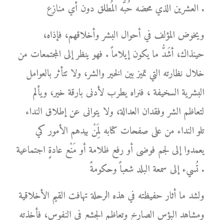
العشرين الذي محضه حُبَّه المُطلق دون أي منازع .
ويخوض المؤلف في أحوال البشر وأخلاقهم، فإذاه،
حينذاك، أشَدُّ ما يكون إيلاماً . فهو ينظر إلى المجتمعات من
خلال نظارته التي تميز بين الخير والشر، ولا تتأثر بالعوامل
البشرية السخيفة ، فنراه يطرب لأدنى بارقة خير، ويألم
لتعاظم الشر وفقدان العدالة، ولا يتوانى عن إطلاق النداء
تلو النداء من على صفحات كتابه لِمَنْ بيدهم الأمور كي
يعمدوا إلى لجم فوضى أو رفع ظلامة أو مَنْع عادةٍ اجتماعية
تُسيء إلى سمعة البلد شعباً وحكومةً .
ولشد ما أثار حفيظته في هذه الرحلة تهافت القيم الأخلاقية
ومشاهد البؤس الصارخ وتعاظم الجشع في النفوس، فأخذته