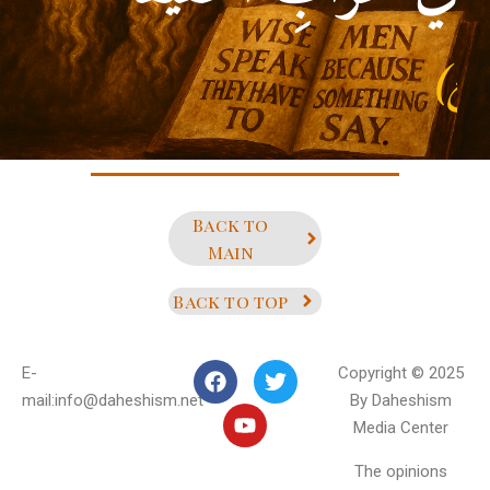
ألأمام علي بن أبي طالب)
Back to
Main
Back to top
E-
Copyright © 2025
mail:info@daheshism.net
By Daheshism
Media Center
The opinions