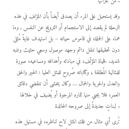
من جرائها .
وقد يستحيل على المرء أن يصدق أيضاً بأن المؤلف في هذه
الرحلة لم يقصد إلى الاستجمام أو الترويح عن النفس ـ وما
هما، على الجملة، في قاموس حياته – بل استهدف غايةً مُثلى
دون تحقيقها تنقل دائم وجهد موصول وسعي حثيث وتنبه
شديد. فحياة المؤلّف، في مبادئه وأهدافه ومساعيه، صورة
للمثالية المُطلقة ؛ وكتاباته صُروح للمثل العليا : الخير والحق
والعدل والحرية والجمال … وكان يخشى أن تنقضي دقائق
العمر، فلا يجني منها ثماره المرجوة أو يُضيف في خلالها
لبناتٍ جديدةً إلى صروحه الخالدة .
تُرى أي مثال من تلك المثل لاح لناظره، في مستهل هذه