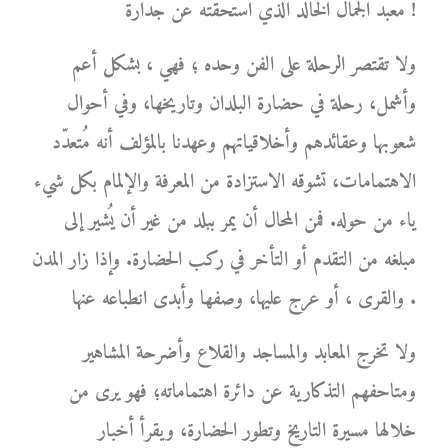
معبد الجمال الخالد الذي استحقته عن جدارة !
ولا تقتصر الرحلة على الفن وحده ؛ فهي ، بشكل أعم
وأشمل، رحلة في حضارة البلدان وتاريخها، وفي أحوال
شعوبها وعقائدهم وأخلاقياتهم وعهدنا بالمؤلف أنه مُتعدّد
الاهتمامات، تشوقه الاستزادة من المعرفة والإلمام بكل شيء
ياء من حوله. فمن المحال أن يمر ببلد من غير أن يُشير إلى
مبلغه من التقدم أو التأخر في ركب الحضارة. وإذا زار المدن
والقرى ، أو عرج عليها، وصفها وأبدى انطباعه عنها .
ولا تخرج المعابد والمساجد والقلاع وأضرحة المشاهير
ومتاحفهم التذكارية عن دائرة اهتماماته؛ فهو يرى من
خلالها مسيرة التاريخ وتطور الحضارة، ويقرأ أخبار