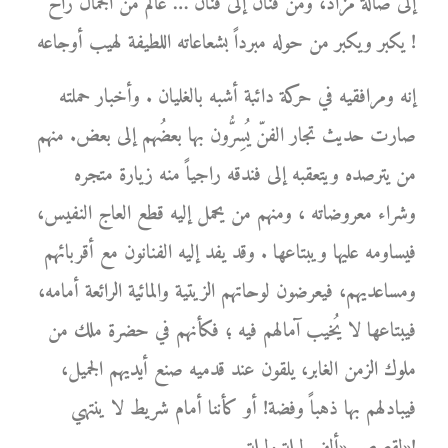
إلى صالة مزاد، ومن فنان إلى فنان … عالم من الجمال راح
يكبر ويكبر من حوله مبرداً بشعاعاته اللطيفة لهيب أوجاعه !
إنه ومرافقيه في حركة دائبة أشبه بالغليان . وأخبار حملته
صارت حديث تجار الفنّ يُسِرُّون بها بعضُهم إلى بعض. منهم
من يترصده ويتعقبه إلى فندقه راجياً منه زيارة متجره
وشراء معروضاته ، ومنهم من يحمل إليه قطع العاج النفيس،
فيساومه عليها ويبتاعها . وقد يفد إليه الفنانون مع أقربائهم
ومساعديهم، فيعرضون لوحاتهم الزيتية والمائية الرائعة أمامه،
فيبتاعها لا يُخيب آمالهم فيه ؛ فكأنهم في حضرة ملك من
ملوك الزمن الغابر، يلقون عند قدميه صنع أيديهم الجميل،
فيبادلهم بها ذهباً وفضة! أو كأننا أمام شريط لا ينتهي