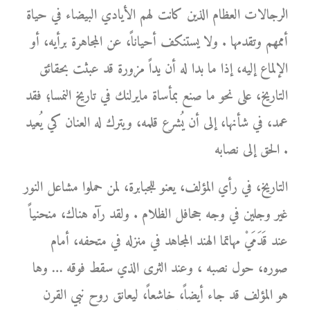
الرجالات العظام الذين كانت لهم الأيادي البيضاء في حياة
أممهم وتقدمها . ولا يستنكف أحياناً، عن المجاهرة برأيه، أو
الإلماع إليه، إذا ما بدا له أن يداً مزورة قد عبثت بحقائق
التاريخ، على نحو ما صنع بمأساة مايرلنك في تاريخ النمسا؛ فقد
عمد، في شأنها، إلى أن يُشرع قلمه، ويترك له العنان كي يُعيد
الحق إلى نصابه .
التاريخ، في رأي المؤلف، يعنو للجبابرة، لمن حملوا مشاعل النور
غير وجلين في وجه جحافل الظلام . ولقد رآه هناك، منحنياً
عند قَدَمَيْ مهاتما الهند المجاهد في منزله في متحفه، أمام
صوره، حول نصبه ، وعند الثرى الذي سقط فوقه … وها
هو المؤلف قد جاء أيضاً، خاشعاً، ليعانق روح نبي القرن