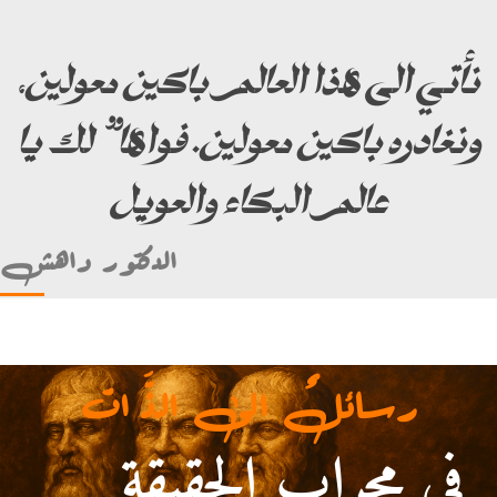
نأتي الى هذا العالم باكين معولين،
ونغادره باكين معولين. فواها” لك يا
عالم البكاء والعويل
الدكتور داهش
رسائلٌ الى الذَّ ات
في محرابِ الحقيقة