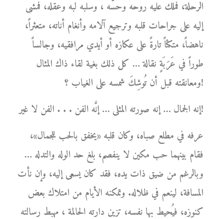
الرحلة، فملك عليه روحه وحسَّه ، وسلبه لبه وعقله، فمشى
إليه على جراحات قلبه وترجيع آلامه وأنغام أناته، متعثراً،
ناهضاً، متكئاً تارةً على عكازه أو أيدي مرافقيه، وجالساً
طوراً في عَرَبَةٍ نقالة … كل ذلك بغية لقاء ذاك المثال
ومعانقته قبل أن تُوشِكَ شمسه على الغياب ؟!
إنه الجمال … إنه صورته المثلى … إنَّه الفن . . . الفن لا غير!
عرفه في مطلع صباه، وكان قلبه «يخفق بالحب للجمال»،
فقام بينهما حب مكين لا ينفصم، بلغ حد الوله والتدله …
وبالرغم من ضيق ذات يده، فقد كان يسعى إليه، وإن نأت
المسافة، لينعم في ظلاله. وتمكنه الأيام من امتلاك بعض
كنوزه، فيُحيط بها نفسه، تزين دارته الحالمة ، مهبط رسالته