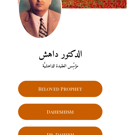
الدكتور داهش
مؤسِّس العقيدة الداهشيَّة
Beloved Prophet
Daheshism
Dr. Dahesh