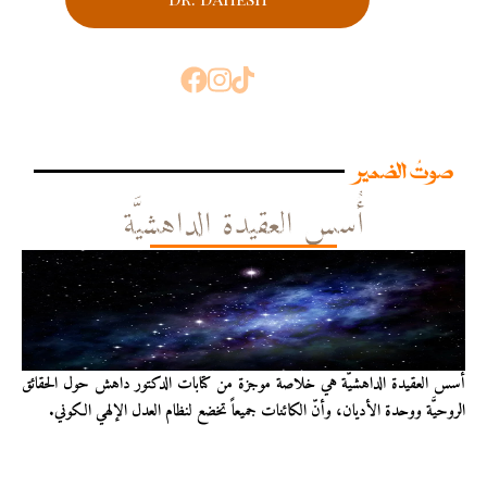
صوتُ الضمير
أُسس العقيدة الداهشيَّة
أُسس العقيدة الداهشيّة هي خلاصة موجزة من كتابات الدكتور داهش حول الحقائق
الروحيَّة ووحدة الأديان، وأنّ الكائنات جميعاً تخضع لنظام العدل الإلهي الكوني.