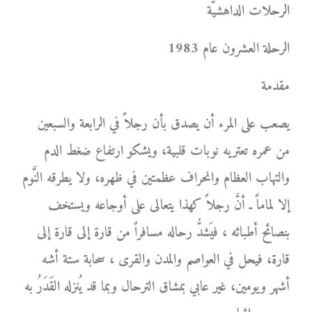
الرحلات الداهشيَّة
الرحلة العشرون عام 1983
مقدمة
يصعب على المرء أن يصدق بأن رجلاً في الرابعة والسبعين
من عمره تعتريه نوبات قلبية، ويشكو ارتفاع ضغط الدم
والتهاب العظام وانحراف عظمتين في ظهره، ولا يطرقه النَّوم
إلا لماماً ـ أنَّ رجلاً كهذا يتعالى على أوجاعه ويستخف
بنصائح أطبائه ، فيَشدُّ رحاله مسافراً من قارة إلى قارة إلى
قارة، فيحل في العواصم والمدن والقرى ، سحابة ستة أشه
أشهر ويومين، غير عابي بمشاق الترحال وبما قد يُنزله القَدَرُ به