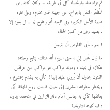
ثم توادعنا، وارتحلنا، كل في طريقه … وكان كالفارس
المُظفّر المثقل بالجراح، على جبينه قدر محتوم، وعلى ثغره
بسمة الأمل الكبير، وفي البعيد أنوار تلوح له … لن يعود إلا
بصيد وفير من كنوز الجمال .
نعم . يأبي الفارس أن يترجل !
ما زال يُخيل إلي ، حتى اليوم، أنه هناك، يتابع رحلته،
عكازه في يمينه ، ودونه مواكب تلو مواكب من عرائس
الفنون يحاول أن يُروي غليله إليها ! كأني به يتقدم بخشوع ،
ويخطو خطواته العشرين إلى حيث فاضت روح المهاتما كي
يعانقها كأني به جالس أمام دفتر الزائرين في متحفه، يدون
فيه كلمته التاريخية :