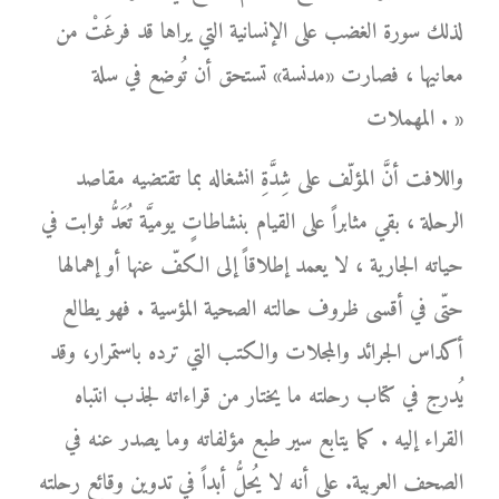
لذلك سورة الغضب على الإنسانية التي يراها قد فرغَتْ من
معانيها ، فصارت «مدنسة» تستحق أن تُوضع في سلة
المهملات . »
واللافت أنَّ المؤلّف على شِدَّةِ انشغاله بما تقتضيه مقاصد
الرحلة ، بقي مثابراً على القيام بنشاطاتٍ يوميَّة تُعَدُّ ثوابت في
حياته الجارية ، لا يعمد إطلاقاً إلى الكفّ عنها أو إهمالها
حتّى في أقسى ظروف حالته الصحية المؤسية . فهو يطالع
أكداس الجرائد والمجلات والكتب التي ترده باستمرار، وقد
يُدرج في كتاب رحلته ما يختار من قراءاته لجذب انتباه
القراء إليه . كما يتابع سير طبع مؤلفاته وما يصدر عنه في
الصحف العربية. على أنه لا يُحلُّ أبداً في تدوين وقائع رحلته