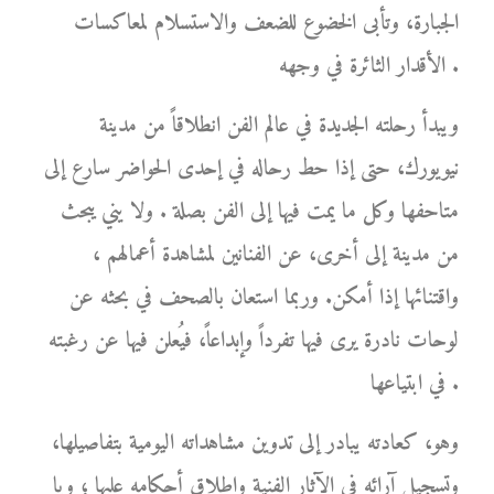
الجبارة، وتأبى الخضوع للضعف والاستسلام لمعاكسات
الأقدار الثائرة في وجهه .
ويبدأ رحلته الجديدة في عالم الفن انطلاقاً من مدينة
نيويورك، حتى إذا حط رحاله في إحدى الحواضر سارع إلى
متاحفها وكل ما يمت فيها إلى الفن بصلة . ولا يني يبحث
من مدينة إلى أخرى، عن الفنانين لمشاهدة أعمالهم ،
واقتنائها إذا أمكن. وربما استعان بالصحف في بحثه عن
لوحات نادرة يرى فيها تفرداً وإبداعاً، فيُعلن فيها عن رغبته
في ابتياعها .
وهو، كعادته يبادر إلى تدوين مشاهداته اليومية بتفاصيلها،
وتسجيل آرائه في الآثار الفنية وإطلاق أحكامه عليها ؛ ويا